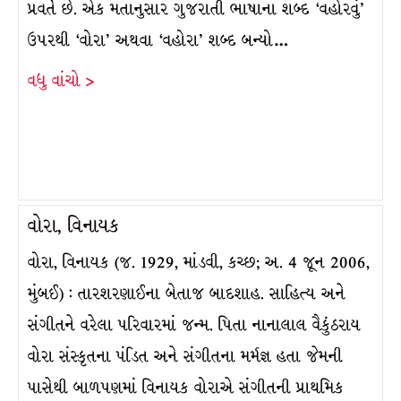
પ્રવર્તે છે. એક મતાનુસાર ગુજરાતી ભાષાના શબ્દ ‘વહોરવું’
ઉપરથી ‘વોરા’ અથવા ‘વહોરા’ શબ્દ બન્યો…
વધુ વાંચો >
વોરા, વિનાયક
વોરા, વિનાયક (જ. 1929, માંડવી, કચ્છ; અ. 4 જૂન 2006,
મુંબઈ) : તારશરણાઈના બેતાજ બાદશાહ. સાહિત્ય અને
સંગીતને વરેલા પરિવારમાં જન્મ. પિતા નાનાલાલ વૈકુંઠરાય
વોરા સંસ્કૃતના પંડિત અને સંગીતના મર્મજ્ઞ હતા જેમની
પાસેથી બાળપણમાં વિનાયક વોરાએ સંગીતની પ્રાથમિક