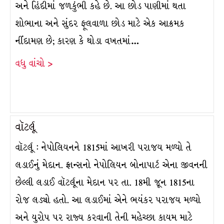
અને હિંદીમાં જળકુંભી કહે છે. આ છોડ પાણીમાં થતા
શોભાના અને સુંદર ફૂલવાળા છોડ માટે એક આક્રમક
નીંદામણ છે; કારણ કે થોડા વખતમાં…
વધુ વાંચો >
વૉટર્લૂ
વૉટર્લૂ : નેપોલિયનને 1815માં આખરી પરાજય મળ્યો તે
લડાઈનું મેદાન. ફ્રાન્સનો નેપોલિયન બોનાપાર્ટ એના જીવનની
છેલ્લી લડાઈ વૉટર્લૂના મેદાન પર તા. 18મી જૂન 1815ના
રોજ લડ્યો હતો. આ લડાઈમાં એને ભયંકર પરાજય મળ્યો
અને યુરોપ પર રાજ્ય કરવાની તેની મહેચ્છા કાયમ માટે