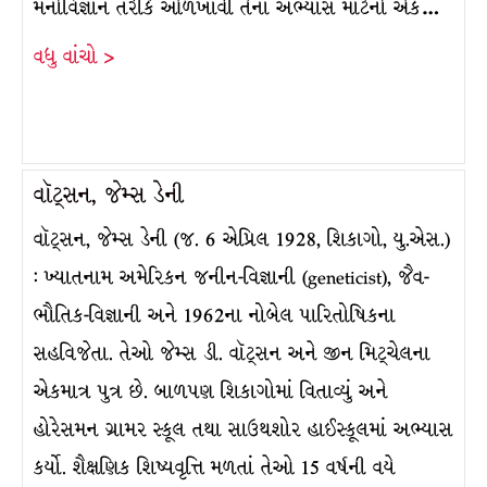
મનોવિજ્ઞાન તરીકે ઓળખાવી તેના અભ્યાસ માટેનો એક…
વધુ વાંચો >
વૉટ્સન, જેમ્સ ડેની
વૉટ્સન, જેમ્સ ડેની (જ. 6 એપ્રિલ 1928, શિકાગો, યુ.એસ.)
: ખ્યાતનામ અમેરિકન જનીન-વિજ્ઞાની (geneticist), જૈવ-
ભૌતિક-વિજ્ઞાની અને 1962ના નોબેલ પારિતોષિકના
સહવિજેતા. તેઓ જેમ્સ ડી. વૉટ્સન અને જીન મિટ્ચેલના
એકમાત્ર પુત્ર છે. બાળપણ શિકાગોમાં વિતાવ્યું અને
હોરેસમન ગ્રામર સ્કૂલ તથા સાઉથશોર હાઈસ્કૂલમાં અભ્યાસ
કર્યો. શૈક્ષણિક શિષ્યવૃત્તિ મળતાં તેઓ 15 વર્ષની વયે