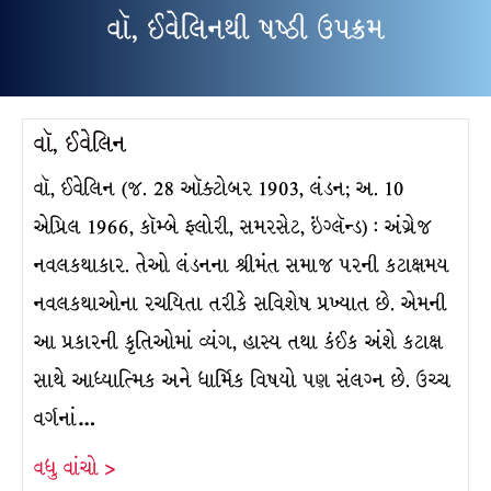
વૉ, ઈવેલિનથી ષષ્ઠી ઉપક્રમ
વૉ, ઈવેલિન
વૉ, ઈવેલિન (જ. 28 ઑક્ટોબર 1903, લંડન; અ. 10
એપ્રિલ 1966, કૉમ્બે ફ્લોરી, સમરસેટ, ઇંગ્લૅન્ડ) : અંગ્રેજ
નવલકથાકાર. તેઓ લંડનના શ્રીમંત સમાજ પરની કટાક્ષમય
નવલકથાઓના રચયિતા તરીકે સવિશેષ પ્રખ્યાત છે. એમની
આ પ્રકારની કૃતિઓમાં વ્યંગ, હાસ્ય તથા કંઈક અંશે કટાક્ષ
સાથે આધ્યાત્મિક અને ધાર્મિક વિષયો પણ સંલગ્ન છે. ઉચ્ચ
વર્ગનાં…
વધુ વાંચો >