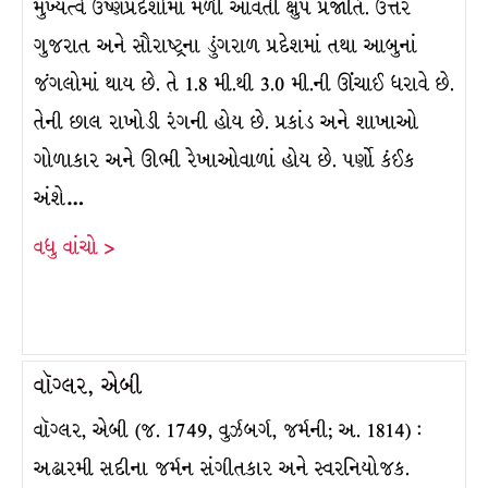
મુખ્યત્વે ઉષ્ણપ્રદેશોમાં મળી આવતી ક્ષુપ પ્રજાતિ. ઉત્તર
ગુજરાત અને સૌરાષ્ટ્રના ડુંગરાળ પ્રદેશમાં તથા આબુનાં
જંગલોમાં થાય છે. તે 1.8 મી.થી 3.0 મી.ની ઊંચાઈ ધરાવે છે.
તેની છાલ રાખોડી રંગની હોય છે. પ્રકાંડ અને શાખાઓ
ગોળાકાર અને ઊભી રેખાઓવાળાં હોય છે. પર્ણો કંઈક
અંશે…
વધુ વાંચો >
વૉગ્લર, એબી
વૉગ્લર, એબી (જ. 1749, વુર્ઝબર્ગ, જર્મની; અ. 1814) :
અઢારમી સદીના જર્મન સંગીતકાર અને સ્વરનિયોજક.