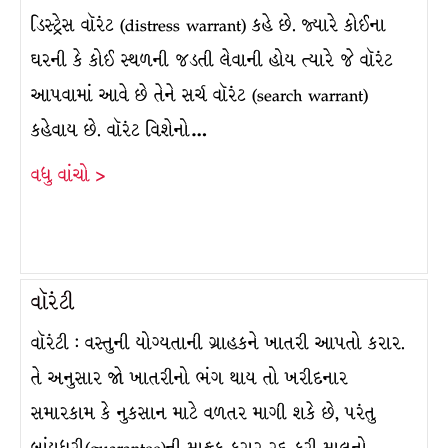
ડિસ્ટ્રેસ વૉરંટ (distress warrant) કહે છે. જ્યારે કોઈના
ઘરની કે કોઈ સ્થળની જડતી લેવાની હોય ત્યારે જે વૉરંટ
આપવામાં આવે છે તેને સર્ચ વૉરંટ (search warrant)
કહેવાય છે. વૉરંટ વિશેનો…
વધુ વાંચો >
વૉરંટી
વૉરંટી : વસ્તુની યોગ્યતાની ગ્રાહકને ખાતરી આપતો કરાર.
તે અનુસાર જો ખાતરીનો ભંગ થાય તો ખરીદનાર
સમારકામ કે નુકસાન માટે વળતર માગી શકે છે, પરંતુ