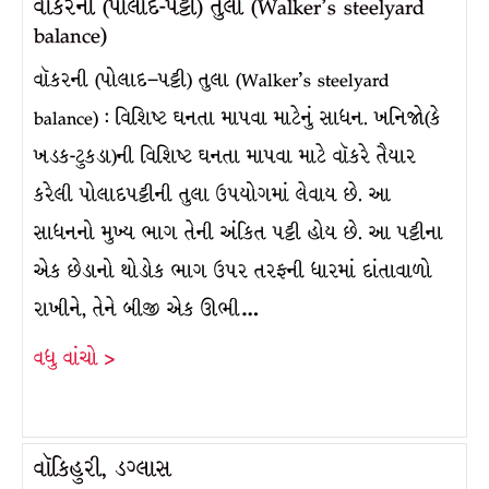
વૉકરની (પોલાદ-પટ્ટી) તુલા (Walker’s steelyard
balance)
વૉકરની (પોલાદ–પટ્ટી) તુલા (Walker’s steelyard
balance) : વિશિષ્ટ ઘનતા માપવા માટેનું સાધન. ખનિજો(કે
ખડક-ટુકડા)ની વિશિષ્ટ ઘનતા માપવા માટે વૉકરે તૈયાર
કરેલી પોલાદપટ્ટીની તુલા ઉપયોગમાં લેવાય છે. આ
સાધનનો મુખ્ય ભાગ તેની અંકિત પટ્ટી હોય છે. આ પટ્ટીના
એક છેડાનો થોડોક ભાગ ઉપર તરફની ધારમાં દાંતાવાળો
રાખીને, તેને બીજી એક ઊભી…
વધુ વાંચો >
વૉકિહુરી, ડગ્લાસ