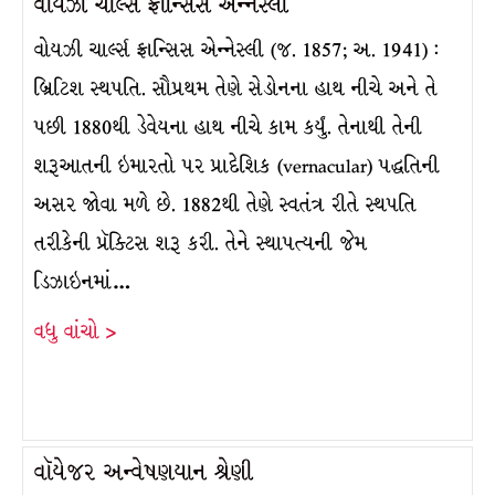
વોયઝી ચાર્લ્સ ફ્રાન્સિસ એન્નેસ્લી
વોયઝી ચાર્લ્સ ફ્રાન્સિસ એન્નેસ્લી (જ. 1857; અ. 1941) :
બ્રિટિશ સ્થપતિ. સૌપ્રથમ તેણે સેડોનના હાથ નીચે અને તે
પછી 1880થી ડેવેયના હાથ નીચે કામ કર્યું. તેનાથી તેની
શરૂઆતની ઇમારતો પર પ્રાદેશિક (vernacular) પદ્ધતિની
અસર જોવા મળે છે. 1882થી તેણે સ્વતંત્ર રીતે સ્થપતિ
તરીકેની પ્રૅક્ટિસ શરૂ કરી. તેને સ્થાપત્યની જેમ
ડિઝાઇનમાં…
વધુ વાંચો >
વૉયેજર અન્વેષણયાન શ્રેણી