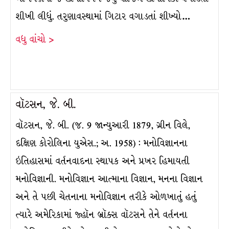
શીખી લીધું. તરુણાવસ્થામાં ગિટાર વગાડતાં શીખ્યો…
વધુ વાંચો >
વૉટસન, જે. બી.
વૉટસન, જે. બી. (જ. 9 જાન્યુઆરી 1879, ગ્રીન વિલે,
દક્ષિણ કોરોલિના યુએસ.; અ. 1958) : મનોવિજ્ઞાનના
ઇતિહાસમાં વર્તનવાદના સ્થાપક અને પ્રખર હિમાયતી
મનોવિજ્ઞાની. મનોવિજ્ઞાન આત્માના વિજ્ઞાન, મનના વિજ્ઞાન
અને તે પછી ચેતનાના મનોવિજ્ઞાન તરીકે ઓળખાતું હતું
ત્યારે અમેરિકામાં જ્હૉન બ્રૉક્સ વૉટસને તેને વર્તનના