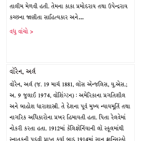
તાલીમ મેળવી હતી. તેમના કાકા પ્રમોદરાય તથા ઉપેન્દ્રરાય
કચ્છના જાણીતા સાહિત્યકાર અને…
વધુ વાંચો >
વૉરેન, અર્લ
વૉરેન, અર્લ (જ. 19 માર્ચ 1881, લૉસ ઍન્જલિસ, યુ.એસ.;
અ. 9 જુલાઈ 1974, વૉશિંગ્ટન) : અમેરિકાના પ્રગતિશીલ
અને બાહોશ ધારાશાસ્ત્રી. તે દેશના પૂર્વ મુખ્ય ન્યાયમૂર્તિ તથા
નાગરિક અધિકારોના પ્રખર હિમાયતી હતા. પિતા રેલવેમાં
નોકરી કરતા હતા. 1912માં કૅલિફૉર્નિયાની લૉ સ્કૂલમાંથી
સ્નાતકની પદવી પ્રાપ્ત કર્યા બાદ 1914માં સાન ફ્રાન્સિસ્કો