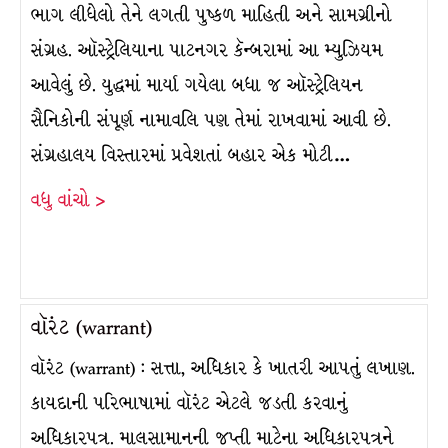
ભાગ લીધેલો તેને લગતી પુષ્કળ માહિતી અને સામગ્રીનો
સંગ્રહ. ઑસ્ટ્રેલિયાના પાટનગર કૅન્બરામાં આ મ્યુઝિયમ
આવેલું છે. યુદ્ધમાં માર્યા ગયેલા બધા જ ઑસ્ટ્રેલિયન
સૈનિકોની સંપૂર્ણ નામાવલિ પણ તેમાં રાખવામાં આવી છે.
સંગ્રહાલય વિસ્તારમાં પ્રવેશતાં બહાર એક મોટી…
વધુ વાંચો >
વૉરંટ (warrant)
વૉરંટ (warrant) : સત્તા, અધિકાર કે ખાતરી આપતું લખાણ.
કાયદાની પરિભાષામાં વૉરંટ એટલે જડતી કરવાનું
અધિકારપત્ર. માલસામાનની જપ્તી માટેના અધિકારપત્રને