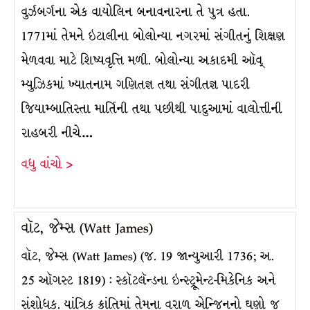
વુર્ઝબર્ગના એક વાયોલિન બનાવનારના તે પુત્ર હતા.
1771માં તેમને ઇટાલીના બોલોન્યા નગરમાં સંગીતનું શિક્ષણ
મેળવવા માટે શિષ્યવૃત્તિ મળી. બોલોન્યા અકાદમી ઑવ્
મ્યુઝિકમાં ખ્યાતનામ ગણિતજ્ઞ તથા સંગીતજ્ઞ પાદરી
જિયામ્બાતિસ્તા માર્તિની તથા પછીથી પાદુઆમાં વાલોત્તીની
રાહબરી નીચે…
વધુ વાંચો >
વૉટ, જેમ્સ (Watt James)
વૉટ, જેમ્સ (Watt James) (જ. 19 જાન્યુઆરી 1736; અ.
25 ઑગસ્ટ 1819) : સ્કૉટલૅન્ડના ઇન્સ્ટ્રૂમેન્ટ-મિકેનિક અને
સંશોધક. યાંત્રિક ક્રાંતિમાં તેમના વરાળ એન્જિનનો ઘણો જ