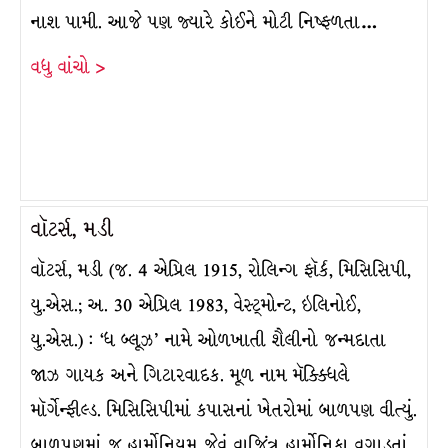
નાશ પામી. આજે પણ જ્યારે કોઈને મોટી નિષ્ફળતા…
વધુ વાંચો >
વૉટર્સ, મડી
વૉટર્સ, મડી (જ. 4 એપ્રિલ 1915, રોલિન્ગ ફૉર્ક, મિસિસિપી,
યુ.એસ.; અ. 30 એપ્રિલ 1983, વેસ્ટ્મોન્ટ, ઇલિનોઈ,
યુ.એસ.) : ‘ધ બ્લૂઝ’ નામે ઓળખાતી શૈલીનો જન્મદાતા
જાઝ ગાયક અને ગિટારવાદક. મૂળ નામ મૅક્ક્ધિલે
મૉર્ગેન્ફીલ્ડ. મિસિસિપીમાં કપાસનાં ખેતરોમાં બાળપણ વીત્યું.
બાળપણમાં જ હાર્મોનિયમ જેવું વાજિંત્ર હાર્મોનિકા વગાડતાં