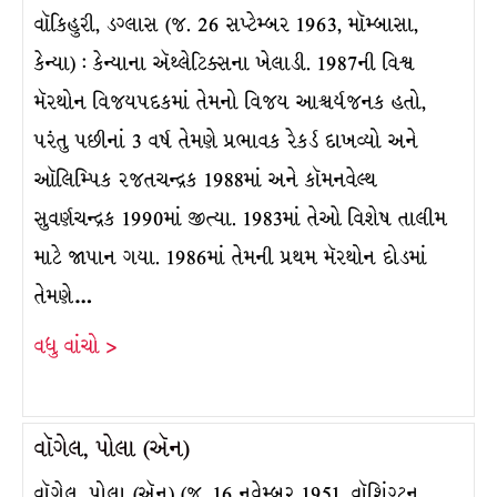
વૉકિહુરી, ડગ્લાસ (જ. 26 સપ્ટેમ્બર 1963, મૉમ્બાસા,
કેન્યા) : કેન્યાના ઍથ્લેટિક્સના ખેલાડી. 1987ની વિશ્વ
મૅરથોન વિજયપદકમાં તેમનો વિજય આશ્ર્ચર્યજનક હતો,
પરંતુ પછીનાં 3 વર્ષ તેમણે પ્રભાવક રેકર્ડ દાખવ્યો અને
ઑલિમ્પિક રજતચન્દ્રક 1988માં અને કૉમનવેલ્થ
સુવર્ણચન્દ્રક 1990માં જીત્યા. 1983માં તેઓ વિશેષ તાલીમ
માટે જાપાન ગયા. 1986માં તેમની પ્રથમ મૅરથોન દોડમાં
તેમણે…
વધુ વાંચો >
વૉગેલ, પોલા (ઍન)
વૉગેલ, પોલા (ઍન) (જ. 16 નવેમ્બર 1951, વૉશિંગ્ટન