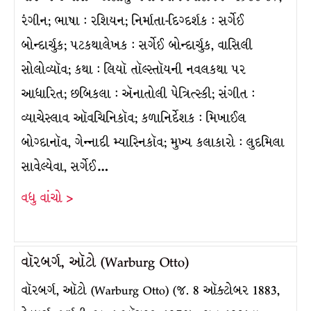
રંગીન; ભાષા : રશિયન; નિર્માતા-દિગ્દર્શક : સર્ગેઈ
બોન્દાર્ચુક; પટકથાલેખક : સર્ગેઈ બોન્દાર્ચુક, વાસિલી
સોલોવ્યૉવ; કથા : લિયૉ તૉલ્સ્તૉયની નવલકથા પર
આધારિત; છબિકલા : ઍનાતોલી પેત્રિત્સ્કી; સંગીત :
વ્યાચેસ્લાવ ઑવચિનિકૉવ; કળાનિર્દેશક : મિખાઈલ
બોગ્દાનૉવ, ગેન્નાદી મ્યાસ્નિકૉવ; મુખ્ય કલાકારો : લુદમિલા
સાવેલ્યેવા, સર્ગેઈ…
વધુ વાંચો >
વૉરબર્ગ, ઑટો (Warburg Otto)
વૉરબર્ગ, ઑટો (Warburg Otto) (જ. 8 ઑક્ટોબર 1883,