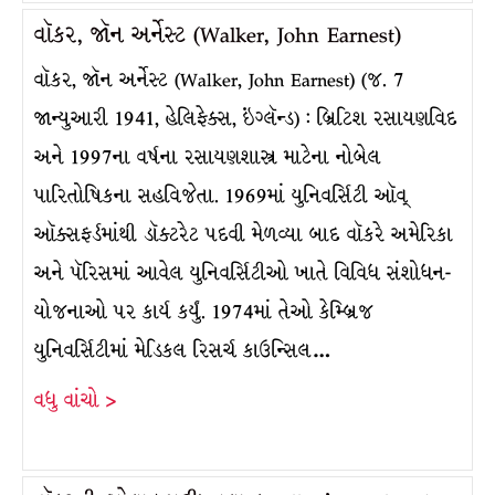
વૉકર, જૉન અર્નેસ્ટ (Walker, John Earnest)
વૉકર, જૉન અર્નેસ્ટ (Walker, John Earnest) (જ. 7
જાન્યુઆરી 1941, હેલિફેક્સ, ઇંગ્લૅન્ડ) : બ્રિટિશ રસાયણવિદ
અને 1997ના વર્ષના રસાયણશાસ્ત્ર માટેના નોબેલ
પારિતોષિકના સહવિજેતા. 1969માં યુનિવર્સિટી ઑવ્
ઑક્સફર્ડમાંથી ડૉક્ટરેટ પદવી મેળવ્યા બાદ વૉકરે અમેરિકા
અને પૅરિસમાં આવેલ યુનિવર્સિટીઓ ખાતે વિવિધ સંશોધન-
યોજનાઓ પર કાર્ય કર્યું. 1974માં તેઓ કેમ્બ્રિજ
યુનિવર્સિટીમાં મેડિકલ રિસર્ચ કાઉન્સિલ…
વધુ વાંચો >