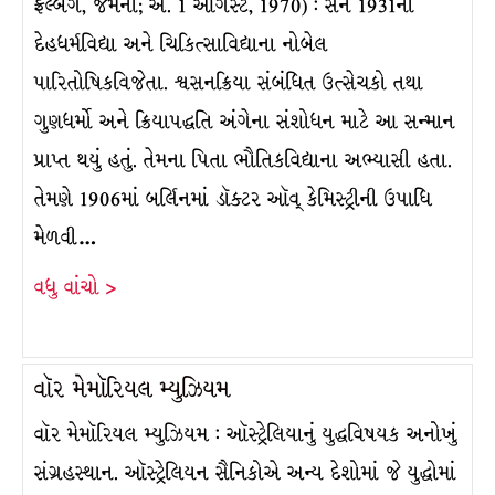
ફ્રેલ્બર્ગ, જર્મની; અ. 1 ઑગસ્ટ, 1970) : સન 1931ના
દેહધર્મવિદ્યા અને ચિકિત્સાવિદ્યાના નોબેલ
પારિતોષિકવિજેતા. શ્વસનક્રિયા સંબંધિત ઉત્સેચકો તથા
ગુણધર્મો અને ક્રિયાપદ્ધતિ અંગેના સંશોધન માટે આ સન્માન
પ્રાપ્ત થયું હતું. તેમના પિતા ભૌતિકવિદ્યાના અભ્યાસી હતા.
તેમણે 1906માં બર્લિનમાં ડૉક્ટર ઑવ્ કેમિસ્ટ્રીની ઉપાધિ
મેળવી…
વધુ વાંચો >
વૉર મેમૉરિયલ મ્યુઝિયમ
વૉર મેમૉરિયલ મ્યુઝિયમ : ઑસ્ટ્રેલિયાનું યુદ્ધવિષયક અનોખું
સંગ્રહસ્થાન. ઑસ્ટ્રેલિયન સૈનિકોએ અન્ય દેશોમાં જે યુદ્ધોમાં