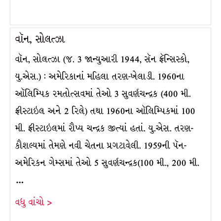
વૉન, સોલત્ઝા
વૉન, સોલત્ઝા (જ. 3 જાન્યુઆરી 1944, સૅન ફ્રૅન્સિસ્કો,
યુ.એસ.) : અમેરિકાનાં મહિલા તરણ-ખેલાડી. 1960ના
ઑલિમ્પિક રમતોત્સવમાં તેઓ 3 સુવર્ણચન્દ્રક (400 મી.
ફ્રીસ્ટાઇલ અને 2 રિલે) તથા 1960ના ઑલિમ્પિકમાં 100
મી. ફ્રીસ્ટાઇલમાં રૌપ્ય ચન્દ્રક જીત્યાં હતાં. યુ.એસ. તરણ-
કૌશલ્યમાં તેમણે નવી ચેતના પ્રગટાવેલી. 1959ની પૅન-
અમેરિકન ગેમ્સમાં તેઓ 5 સુવર્ણચન્દ્રક(100 મી., 200 મી.
…
વધુ વાંચો >