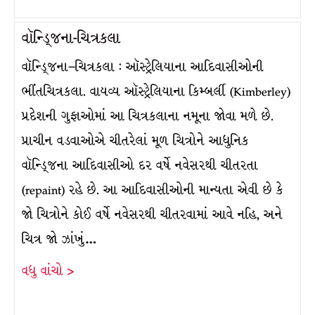
વૉન્ડ્જિના-ચિત્રકલા
વૉન્ડ્જિના–ચિત્રકલા : ઑસ્ટ્રેલિયાના આદિવાસીઓની
ભીંતચિત્રકલા. વાયવ્ય ઑસ્ટ્રેલિયાના કિમ્બર્લી (Kimberley)
પ્રદેશની ગુફાઓમાં આ ચિત્રકલાના નમૂના જોવા મળે છે.
પ્રાચીન વડવાઓએ ચીતરેલાં મૂળ ચિત્રોને આધુનિક
વૉન્ડ્જિના આદિવાસીઓ દર વર્ષે નવેસરથી ચીતરતા
(repaint) રહે છે. આ આદિવાસીઓની માન્યતા એવી છે કે
જો ચિત્રોને કોઈ વર્ષે નવેસરથી ચીતરવામાં આવે નહિ, અને
ચિત્ર જો ઝાંખું…
વધુ વાંચો >