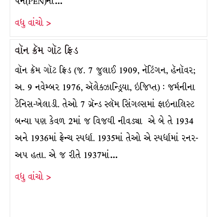
પેન(PEN)ના…
વધુ વાંચો >
વૉન ક્રૅમ ગૉટ ફ્રિડ
વૉન ક્રૅમ ગૉટ ફ્રિડ (જ. 7 જુલાઈ 1909, નૅટિંગન, હૅનૉવર;
અ. 9 નવેમ્બર 1976, ઍલેક્ઝાન્ડ્રિયા, ઇજિપ્ત) : જર્મનીના
ટેનિસ-ખેલાડી. તેઓ 7 ગ્રૅન્ડ સ્લૅમ સિંગલ્સમાં ફાઇનાલિસ્ટ
બન્યા પણ કેવળ 2માં જ વિજયી નીવડ્યા એ બે તે 1934
અને 1936માં ફ્રેન્ચ સ્પર્ધા. 1935માં તેઓ એ સ્પર્ધામાં રનર-
અપ હતા. એ જ રીતે 1937માં…
વધુ વાંચો >