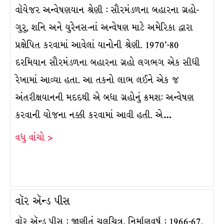
વૉયેજર અન્વેષણયાન શ્રેણી : સૌરમંડળના બહારના ગ્રહો-
ગુરુ, શનિ અને યુરેનસ-નાં અન્વેષણ માટે અમેરિકા દ્વારા
પ્રક્ષેપિત કરવામાં આવેલાં યાનોની શ્રેણી. 1970’-80
દરમિયાન સૌરમંડળના બહારના ગ્રહો લગભગ એક સીધી
રેખામાં આવ્યા હતા. આ તકનો લાભ લઈને એક જ
અંતરીક્ષયાનની મદદથી એ બધા ગ્રહોનું ક્રમશ: અન્વેષણ
કરવાની યોજના નક્કી કરવામાં આવી હતી. એ…
વધુ વાંચો >
વૉર ઍન્ડ પીસ
વૉર ઍન્ડ પીસ : જાણીતું ચલચિત્ર. નિર્માણવર્ષ : 1966-67,