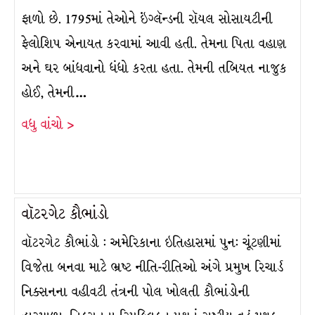
ફાળો છે. 1795માં તેઓને ઇંગ્લૅન્ડની રૉયલ સોસાયટીની
ફેલોશિપ એનાયત કરવામાં આવી હતી. તેમના પિતા વહાણ
અને ઘર બાંધવાનો ધંધો કરતા હતા. તેમની તબિયત નાજુક
હોઈ, તેમની…
વધુ વાંચો >
વૉટરગેટ કૌભાંડો
વૉટરગેટ કૌભાંડો : અમેરિકાના ઇતિહાસમાં પુન: ચૂંટણીમાં
વિજેતા બનવા માટે ભ્રષ્ટ નીતિ-રીતિઓ અંગે પ્રમુખ રિચાર્ડ
નિક્સનના વહીવટી તંત્રની પોલ ખોલતી કૌભાંડોની