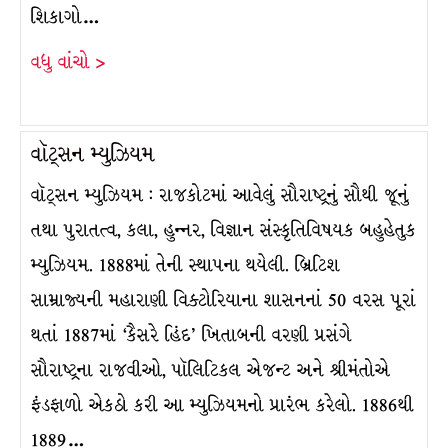
શિકાગો…
વધુ વાંચો >
વૉટ્સન મ્યુઝિયમ
વૉટ્સન મ્યુઝિયમ : રાજકોટમાં આવેલું સૌરાષ્ટ્રનું સૌથી જૂનું
તથા પુરાતત્વ, કલા, હુન્નર, વિજ્ઞાન સંસ્કૃતિવિષયક બહુહેતુક
મ્યુઝિયમ. 1888માં તેની સ્થાપના થયેલી. બ્રિટિશ
સામ્રાજ્યની મહારાણી વિક્ટોરિયાના શાસનનાં 50 વરસ પૂરાં
થતાં 1887માં ‘કૈસરે હિંદ’ ખિતાબની વરણી પ્રસંગે
સૌરાષ્ટ્રના રાજવીઓ, પૉલિટિકલ એજન્ટ અને શ્રીમંતોએ
ફંડફાળો એકઠો કરી આ મ્યુઝિયમનો પ્રારંભ કરેલો. 1886થી
1889…