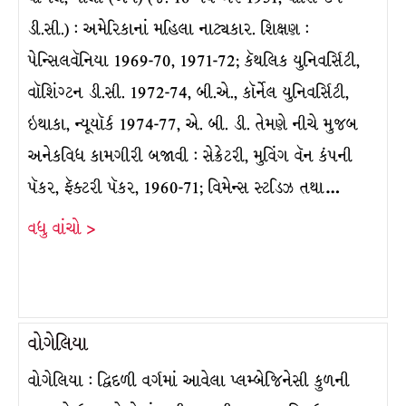
ડી.સી.) : અમેરિકાનાં મહિલા નાટ્યકાર. શિક્ષણ :
પેન્સિલવૅનિયા 1969-70, 1971-72; કૅથલિક યુનિવર્સિટી,
વૉશિંગ્ટન ડી.સી. 1972-74, બી.એ., કૉર્નેલ યુનિવર્સિટી,
ઇથાકા, ન્યૂયૉર્ક 1974-77, એ. બી. ડી. તેમણે નીચે મુજબ
અનેકવિધ કામગીરી બજાવી : સેક્રેટરી, મુવિંગ વૅન કંપની
પૅકર, ફૅક્ટરી પૅકર, 1960-71; વિમેન્સ સ્ટડિઝ તથા…
વધુ વાંચો >
વોગેલિયા
વોગેલિયા : દ્વિદળી વર્ગમાં આવેલા પ્લમ્બેજિનેસી કુળની