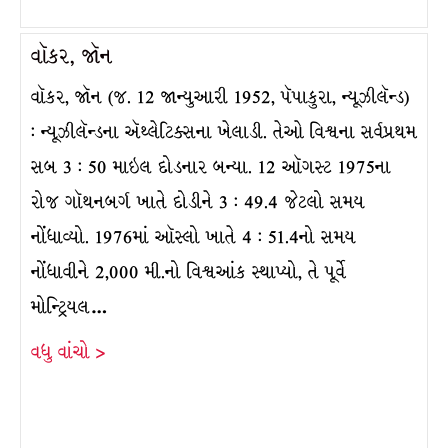
વૉકર, જૉન
વૉકર, જૉન (જ. 12 જાન્યુઆરી 1952, પૅપાકુરા, ન્યૂઝીલૅન્ડ)
: ન્યૂઝીલૅન્ડના ઍથ્લેટિક્સના ખેલાડી. તેઓ વિશ્વના સર્વપ્રથમ
સબ 3 : 50 માઇલ દોડનાર બન્યા. 12 ઑગસ્ટ 1975ના
રોજ ગૉથનબર્ગ ખાતે દોડીને 3 : 49.4 જેટલો સમય
નોંધાવ્યો. 1976માં ઑસ્લો ખાતે 4 : 51.4નો સમય
નોંધાવીને 2,000 મી.નો વિશ્વઆંક સ્થાપ્યો, તે પૂર્વે
મોન્ટ્રિયલ…
વધુ વાંચો >