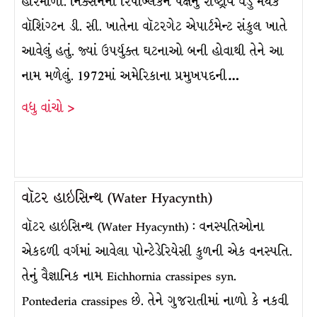
હારમાળા. નિક્સનના રિપબ્લિકન પક્ષનું રાષ્ટ્રીય વડું મથક
વૉશિંગ્ટન ડી. સી. ખાતેના વૉટરગેટ એપાર્ટમેન્ટ સંકુલ ખાતે
આવેલું હતું. જ્યાં ઉપર્યુક્ત ઘટનાઓ બની હોવાથી તેને આ
નામ મળેલું. 1972માં અમેરિકાના પ્રમુખપદની…
વધુ વાંચો >
વૉટર હાઇસિન્થ (Water Hyacynth)
વૉટર હાઇસિન્થ (Water Hyacynth) : વનસ્પતિઓના
એકદળી વર્ગમાં આવેલા પોન્ટેડેરિયેસી કુળની એક વનસ્પતિ.
તેનું વૈજ્ઞાનિક નામ Eichhornia crassipes syn.
Pontederia crassipes છે. તેને ગુજરાતીમાં નાળો કે નકવી