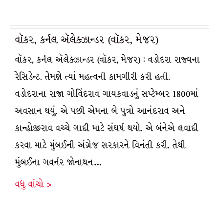
વૉકર, કર્નલ ઍલેક્ઝાન્ડર (વૉકર, મેજર)
વૉકર, કર્નલ ઍલેક્ઝાન્ડર (વૉકર, મેજર) : વડોદરા રાજ્યના
રેસિડેન્ટ. તેમણે ત્યાં મહત્વની કામગીરી કરી હતી.
વડોદરાના રાજા ગોવિંદરાવ ગાયકવાડનું સપ્ટેમ્બર 1800માં
અવસાન થયું. એ પછી એમના બે પુત્રો આનંદરાવ અને
કાન્હોજીરાવ વચ્ચે ગાદી માટે સંઘર્ષ થયો. એ બંનેએ લવાદી
કરવા માટે મુંબઈની અંગ્રેજ સરકારને વિનંતી કરી. તેથી
મુંબઈના ગવર્નર જોનાથન…
વધુ વાંચો >