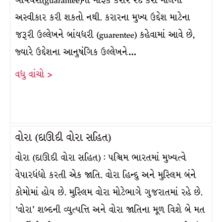
બાંયધરી(guarantee)ની માફક કરાર રદ કરી માલનો
અસ્વીકાર કરી શકતો નથી. કરારના મુખ્ય ઉદ્દેશ માટેના
જરૂરી ઉલ્લેખને બાંયધરી (guarentee) કહેવામાં આવે છે,
જ્યારે ઉદ્દેશના આનુષંગિક ઉલ્લેખને…
વધુ વાંચો >
વોરા (દાઊદી વોરા સહિત)
વોરા (દાઊદી વોરા સહિત) : પશ્ચિમ ભારતમાં મુખ્યત્વે
વેપારધંધો કરતી એક જાતિ. વોરા હિન્દુ અને મુસ્લિમ બંને
કોમોમાં હોય છે. મુસ્લિમ વોરા મોટેભાગે ગુજરાતમાં રહે છે.
‘વોરા’ શબ્દની વ્યુત્પત્તિ અને વોરા જાતિના મૂળ વિશે બે મત