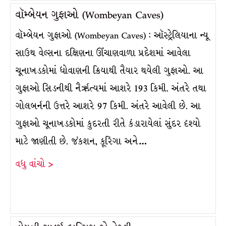
વૉમ્બેયન ગુફાઓ (Wombeyan Caves)
વૉમ્બેયન ગુફાઓ (Wombeyan Caves) : ઑસ્ટ્રેલિયાના ન્યૂ
સાઉથ વેલ્સના દક્ષિણના ઊંચાણવાળા પ્રદેશમાં આવેલા
ચૂનાખડકોમાં ધોવાણની ક્રિયાથી તૈયાર થયેલી ગુફાઓ. આ
ગુફાઓ સિડનીથી નૈર્ઋત્યમાં આશરે 193 કિમી. અંતરે તથા
ગોલબર્નની ઉત્તરે આશરે 97 કિમી. અંતરે આવેલી છે. આ
ગુફાઓ ચૂનાખડકોમાં કુદરતી રીતે કંડારાયેલાં સુંદર દૃશ્યો
માટે જાણીતી છે. જંકશન, કૂરિંગા અને…
વધુ વાંચો >