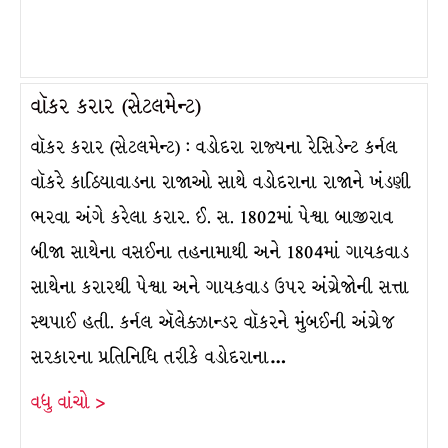
વૉકર કરાર (સેટલમેન્ટ)
વૉકર કરાર (સેટલમેન્ટ) : વડોદરા રાજ્યના રેસિડેન્ટ કર્નલ
વૉકરે કાઠિયાવાડના રાજાઓ સાથે વડોદરાના રાજાને ખંડણી
ભરવા અંગે કરેલા કરાર. ઈ. સ. 1802માં પેશ્વા બાજીરાવ
બીજા સાથેના વસઈના તહનામાથી અને 1804માં ગાયકવાડ
સાથેના કરારથી પેશ્વા અને ગાયકવાડ ઉપર અંગ્રેજોની સત્તા
સ્થપાઈ હતી. કર્નલ ઍલેક્ઝાન્ડર વૉકરને મુંબઈની અંગ્રેજ
સરકારના પ્રતિનિધિ તરીકે વડોદરાના…
વધુ વાંચો >