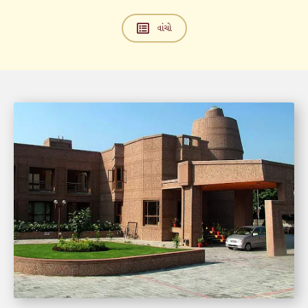
વાંચો