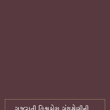
ગુજરાતી વિશ્વકોશ ગ્રંથશ્રેણીની