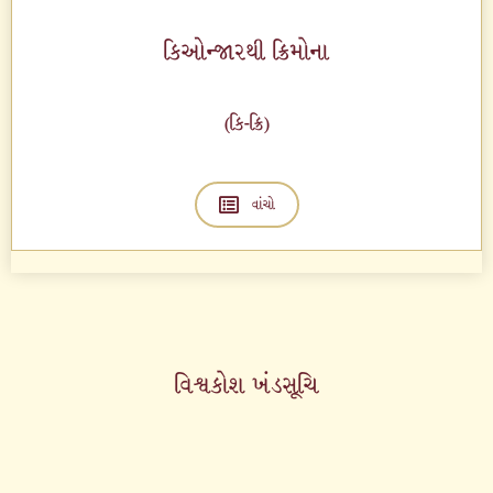
કિઓન્જારથી ક્રિમોના
(કિ-ક્રિ)
વાંચો
વિશ્વકોશ ખંડસૂચિ