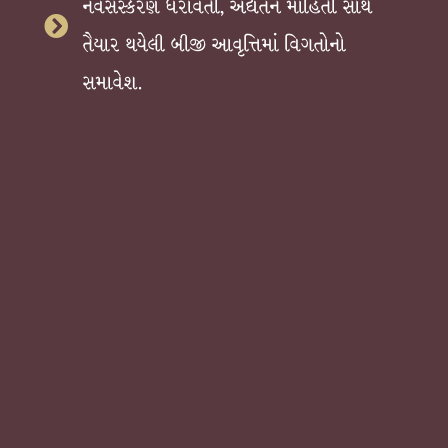
નવસંસ્કરણ ધરાવતી, અદ્યતન માહિતી સાથે
તૈયાર થયેલી બીજી આવૃત્તિમાં વિગતોનો
સમાવેશ.