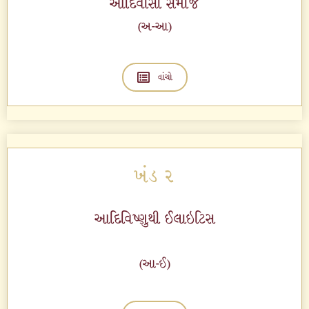
આદિવાસી
સમાજ
(અ-આ)
વાંચો
ખંડ ૨
આદિવિષ્ણુથી ઈલાઇટિસ
(આ-ઈ)