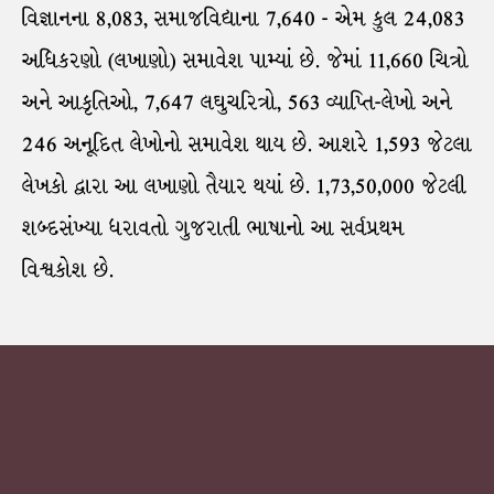
વિજ્ઞાનના 8,083, સમાજવિદ્યાના 7,640 - એમ કુલ 24,083
અધિકરણો (લખાણો) સમાવેશ પામ્યાં છે. જેમાં 11,660 ચિત્રો
અને આકૃતિઓ, 7,647 લઘુચરિત્રો, 563 વ્યાપ્તિ-લેખો અને
246 અનૂદિત લેખોનો સમાવેશ થાય છે. આશરે 1,593 જેટલા
લેખકો દ્વારા આ લખાણો તૈયાર થયાં છે. 1,73,50,000 જેટલી
શબ્દસંખ્યા ધરાવતો ગુજરાતી ભાષાનો આ સર્વપ્રથમ
વિશ્વકોશ છે.