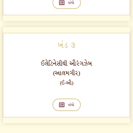
વાંચો
ખંડ ૩
ઈલેટિનેસીથી ઔરંગઝેબ
(આલમગીર)
(ઈ-ઔ)
વાંચો