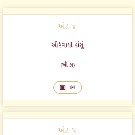
ખંડ ૪
ઔરંગાથી કાંસું
(ઔ-કાં)
વાંચો
ખંડ ૫