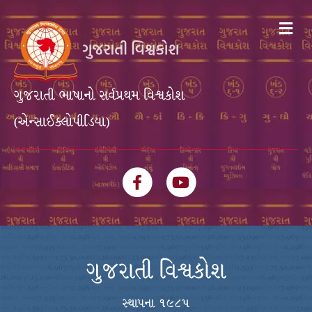
Me
ગુજરાતી ભાષાનો સર્વપ્રથમ વિશ્વકોશ
(એન્સાઈક્લોપીડિયા)
Facebook
Youtube
ગુજરાતી વિશ્વકોશ
સ્થાપના ૧૯૮૫