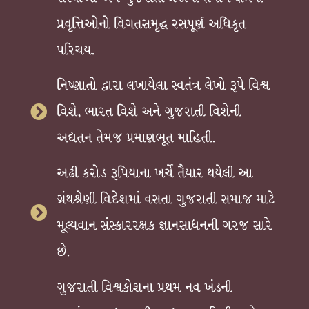
પ્રવૃત્તિઓનો વિગતસમૃદ્ધ રસપૂર્ણ અધિકૃત
પરિચય.
નિષ્ણાતો દ્વારા લખાયેલા સ્વતંત્ર લેખો રૂપે વિશ્વ
વિશે, ભારત વિશે અને ગુજરાતી વિશેની
અદ્યતન તેમજ પ્રમાણભૂત માહિતી.
અઢી કરોડ રૂપિયાના ખર્ચે તૈયાર થયેલી આ
ગ્રંથશ્રેણી વિદેશમાં વસતા ગુજરાતી સમાજ માટે
મૂલ્યવાન સંસ્કારરક્ષક જ્ઞાનસાધનની ગરજ સારે
છે.
ગુજરાતી વિશ્વકોશના પ્રથમ નવ ખંડની