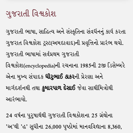
ગુજરાતી વિશ્વકોશ
ગુજરાતી ભાષા, સાહિત્ય અને સંસ્કૃતિના સંવર્ધનનું કાર્ય કરતા
ગુજરાત વિશ્વકોશ ટ્રસ્ટ(અમદાવાદ)ની પ્રવૃત્તિનો પ્રારંભ થયો.
ગુજરાતી ભાષામાં સર્વપ્રથમ ગુજરાતી
વિશ્વકોશ(encyclopedia)ની રચનાના 1985ની 2જી ડિસેમ્બરે
એના મુખ્ય સંપાદક
ધીરુભાઈ ઠાકર
ની પ્રેરણા અને
માર્ગદર્શનથી તથા
કુમારપાળ દેસાઈ
જેવા સાથીમિત્રોથી
આરંભાયો.
24 વર્ષના પુરુષાર્થથી ગુજરાતી વિશ્વકોશના 25 ગ્રંથોના
'અ'થી 'હ' સુધીના 26,000 પૃષ્ઠોમાં માનવવિદ્યાના 8,360,