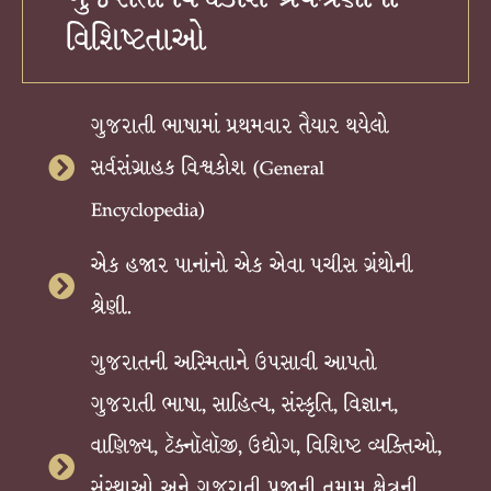
વિશિષ્ટતાઓ
ગુજરાતી ભાષામાં પ્રથમવાર તૈયાર થયેલો
સર્વસંગ્રાહક વિશ્વકોશ (General
Encyclopedia)
એક હજાર પાનાંનો એક એવા પચીસ ગ્રંથોની
શ્રેણી.
ગુજરાતની અસ્મિતાને ઉપસાવી આપતો
ગુજરાતી ભાષા, સાહિત્ય, સંસ્કૃતિ, વિજ્ઞાન,
વાણિજ્ય, ટૅક્નૉલૉજી, ઉદ્યોગ, વિશિષ્ટ વ્યક્તિઓ,
સંસ્થાઓ અને ગુજરાતી પ્રજાની તમામ ક્ષેત્રની