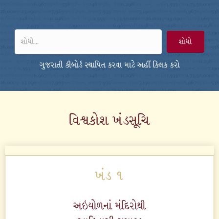
શોધો
ગુજરાતી કીબોર્ડ સ્થાપિત કરવા માટે અહીં ક્લિક કરો
વિશ્વકોશ ખંડસૂચિ
ખંડ ૧
અઇયોળનાં મંદિરોથી