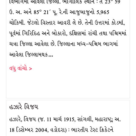
વિભાગમાં આવેલો જિલ્લો. ભૌગોલિક સ્થાન : તે 23° 59´
ઉ. અ. અને 85° 21´ પૂ. રે.ની આજુબાજુનો 5,965
ચોકિમી. જેટલો વિસ્તાર આવરી લે છે. તેની ઉત્તરમાં કોડર્મા,
પૂર્વમાં ગિરિદિહ અને બોકારો, દક્ષિણમાં રાંચી તથા પશ્ચિમમાં
ચત્રા જિલ્લા આવેલા છે. જિલ્લાના મધ્ય–પશ્ચિમ ભાગમાં
આવેલા જિલ્લામથક…
વધુ વાંચો >
હઝારે વિજય
હઝારે, વિજય (જ. 11 માર્ચ 1915, સાંગલી, મહારાષ્ટ્ર; અ.
18 ડિસેમ્બર 2004, વડોદરા) : ભારતીય ટેસ્ટ ક્રિકેટને