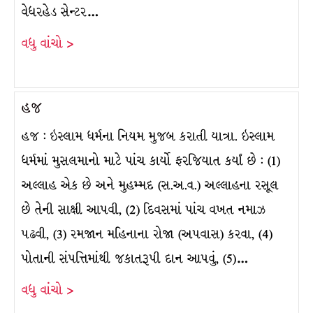
વેધરહેડ સેન્ટર…
વધુ વાંચો >
હજ
હજ : ઇસ્લામ ધર્મના નિયમ મુજબ કરાતી યાત્રા. ઇસ્લામ
ધર્મમાં મુસલમાનો માટે પાંચ કાર્યો ફરજિયાત કર્યાં છે : (1)
અલ્લાહ એક છે અને મુહમ્મદ (સ.અ.વ.) અલ્લાહના રસૂલ
છે તેની સાક્ષી આપવી, (2) દિવસમાં પાંચ વખત નમાઝ
પઢવી, (3) રમજાન મહિનાના રોજા (અપવાસ) કરવા, (4)
પોતાની સંપત્તિમાંથી જકાતરૂપી દાન આપવું, (5)…
વધુ વાંચો >