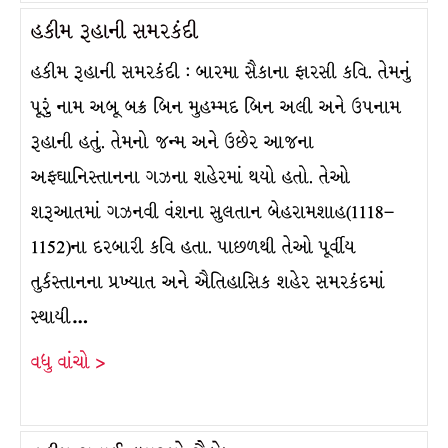
હકીમ રૂહાની સમરકંદી
હકીમ રૂહાની સમરકંદી : બારમા સૈકાના ફારસી કવિ. તેમનું
પૂરું નામ અબૂ બક્ર બિન મુહમ્મદ બિન અલી અને ઉપનામ
રૂહાની હતું. તેમનો જન્મ અને ઉછેર આજના
અફઘાનિસ્તાનના ગઝના શહેરમાં થયો હતો. તેઓ
શરૂઆતમાં ગઝનવી વંશના સુલતાન બેહરામશાહ(1118–
1152)ના દરબારી કવિ હતા. પાછળથી તેઓ પૂર્વીય
તુર્કસ્તાનના પ્રખ્યાત અને ઐતિહાસિક શહેર સમરકંદમાં
સ્થાયી…
વધુ વાંચો >