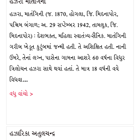
હઝરા માતંગિની
હઝરા, માતંગિની (જ. 1870, હોગલા, જિ. મિદનાપોર,
પશ્ચિમ બંગાળ; અ. 29 સપ્ટેમ્બર 1942, તામલુક, જિ.
મિદનાપોર) : દેશભક્ત, મહિલા સ્વાતંત્ર્ય-સૈનિક. માતંગિની
ગરીબ ખેડૂત કુટુંબમાં જન્મી હતી. તે અશિક્ષિત હતી. નાની
ઉંમરે, તેનાં લગ્ન, પાસેના ગામના આશરે 60 વર્ષના વિધુર
ત્રિલોચન હઝરા સાથે થયાં હતાં. તે માત્ર 18 વર્ષની વયે
વિધવા…
વધુ વાંચો >
હઝારિકા અતુલચન્દ્ર