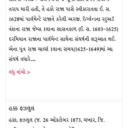
તરાપ મારી હતી, તે હકો રાજા પાસે સ્વીકારાવવા ઈ. સ.
1628માં પાર્લમેન્ટે રાજાને કરેલી અરજી. ઇંગ્લૅન્ડના સ્ટુઅર્ટ
વંશના રાજા જેમ્સ 1લાના શાસનકાળ (ઈ. સ. 1603–1625)
દરમિયાન રાજાના પાર્લમેન્ટ સાથેના સંઘર્ષની શરૂઆત થઈ.
એના પુત્ર રાજા ચાર્લ્સ 1લાના સમય(1625–1649)માં આ
સંઘર્ષ વધારે…
વધુ વાંચો >
હક્ક ફઝલુલ
હક્ક, ફઝલુલ (જ. 26 ઑક્ટોબર 1873, ચખાર, જિ.