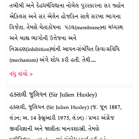
તબીબી અને દેહધર્મવિદ્યાના નોબેલ પુરસ્કારના સર જ્હૉન
એકિલસ અને સર એલેન હોજકિન સાથે સરખા ભાગના
વિજેતા. તેમણે ચેતાકોષના પટલ(membrane)ના મધ્યસ્થ
અને બાહ્ય ભાગોની ઉત્તેજના અને
નિગ્રહણ(inhibition)માંની આયન-સંબંધિત ક્રિયા-પ્રવિધિ
(mechanism) અંગે શોધ કરી હતી. તેથી…
વધુ વાંચો >
હક્સલી જુલિયન (Sir Julien Huxley)
હક્સલી, જુલિયન (Sir Julien Huxley) (જ. જૂન 1887,
લંડન; અ. 14 ફેબ્રુઆરી 1975, લંડન) : પ્રખર અંગ્રેજ
જીવવિજ્ઞાની અને જાણીતા માનવશાસ્ત્રી. તેમણે