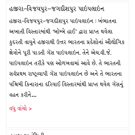
હજીરા–વિજયપુર–જગદીશપુર પાઇપલાઇન
હજીરા–વિજયપુર–જગદીશપુર પાઇપલાઇન : ખંભાતના
અખાતી વિસ્તારમાંથી ‘બૉમ્બે હાઈ’ દ્વારા પ્રાપ્ત થયેલા
કુદરતી વાયુને હજીરાથી ઉત્તર ભારતના પ્રદેશોનાં ઔદ્યોગિક
ક્ષેત્રોને પૂરી પાડતી ગૅસ પાઇપલાઇન. તેને એચ.વી.જે.
પાઇપલાઇન તરીકે પણ ઓળખવામાં આવે છે. તે ભારતની
સર્વપ્રથમ રાષ્ટ્રવ્યાપી ગૅસ પાઇપલાઇન છે અને તે ભારતના
પશ્ચિમી કિનારાના દરિયાઈ વિસ્તારમાંથી પ્રાપ્ત થયેલ ગૅસનું
વહન કરીને…
વધુ વાંચો >