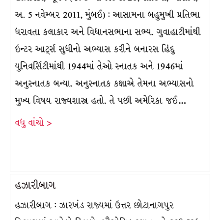
અ. 5 નવેમ્બર 2011, મુંબઈ) : આસામના બહુમુખી પ્રતિભા
ધરાવતા કલાકાર અને વિધાનસભાના સભ્ય. ગુવાહાટીમાંથી
ઇન્ટર આર્ટ્સ સુધીનો અભ્યાસ કરીને બનારસ હિંદુ
યુનિવર્સિટીમાંથી 1944માં તેઓ સ્નાતક અને 1946માં
અનુસ્નાતક બન્યા. અનુસ્નાતક કક્ષાએ તેમના અભ્યાસનો
મુખ્ય વિષય રાજ્યશાસ્ત્ર હતો. તે પછી અમેરિકા જઈ…
વધુ વાંચો >
હઝારીબાગ
હઝારીબાગ : ઝારખંડ રાજ્યમાં ઉત્તર છોટાનાગપુર