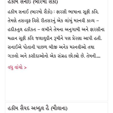
હકીમ સનાઈ (બારમો સૈકો)
હકીમ સનાઈ (બારમો સૈકો) : ફારસી ભાષાના સૂફી કવિ.
તેમણે તસવ્વુફ વિશે રીતસરનું એક લાંબું મસ્નવી કાવ્ય –
હદીકતુલ હકીકત – લખીને તેમના અનુગામી અને ફારસીના
મહાન સૂફી કવિ જલાલુદ્દીન રૂમીને પણ પ્રેરણા આપી હતી.
સનાઈએ પોતાની પાછળ બીજી અનેક મસ્નવીઓ તથા
ગઝલો અને કસીદાઓનો એક સંગ્રહ છોડ્યો છે. તેમની…
વધુ વાંચો >
હકીમ સૈયદ અબ્દુલ હૈ (મૌલાના)