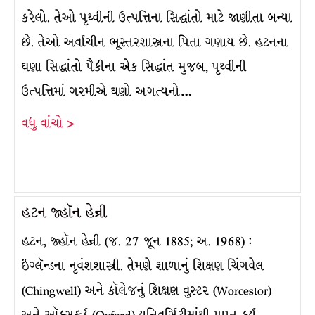
કરેલો. તેઓ પૃથ્વીની ઉત્પત્તિના સિદ્ધાંતો માટે જાણીતા બન્યા
છે. તેઓ અર્વાચીન ભૂસ્તરશાસ્ત્રના પિતા ગણાય છે. હટનના
ઘણા સિદ્ધાંતો પૈકીના એક સિદ્ધાંત મુજબ, પૃથ્વીની
ઉત્પત્તિમાં ગરમીએ ઘણો અગત્યનો…
વધુ વાંચો >
હટન જ્હૉન હેન્રી
હટન, જ્હૉન હેન્રી (જ. 27 જૂન 1885; અ. 1968) :
ઇંગ્લૅન્ડના નૃવંશશાસ્ત્રી. તેમણે શાળાનું શિક્ષણ ચિંગવેલ
(Chingwell) અને કૉલેજનું શિક્ષણ વુસ્ટર (Worcestor)