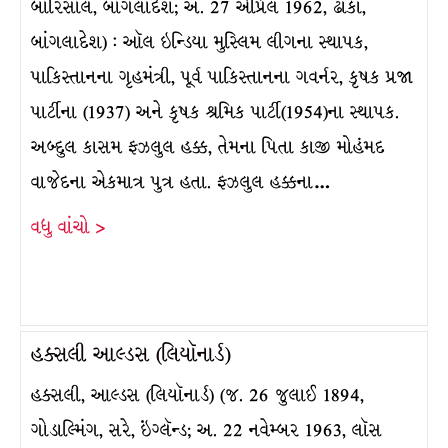
બારિસાલ, બાંગલાદેશ; અ. 27 એપ્રિલ 1962, ઢાકા,
બાંગલાદેશ) : ઑલ ઇન્ડિયા મુસ્લિમ લીગના સ્થાપક,
પાકિસ્તાનના ગૃહમંત્રી, પૂર્વ પાકિસ્તાનના ગવર્નર, કૃષક પ્રજા
પાર્ટીના (1937) અને કૃષક શ્રમિક પાર્ટી(1954)ના સ્થાપક.
અબ્દુલ કાસમ ફઝલુલ હક્ક, તેમના પિતા કાજી મોહંમદ
વાજેદના એકમાત્ર પુત્ર હતા. ફઝલુલ હક્કના…
વધુ વાંચો >
હક્સલી આલ્ડસ (લિયૉનાર્ડ)
હક્સલી, આલ્ડસ (લિયૉનાર્ડ) (જ. 26 જુલાઈ 1894,
ગોડાલ્મિંગ, સરે, ઇંગ્લૅન્ડ; અ. 22 નવેમ્બર 1963, લૉસ