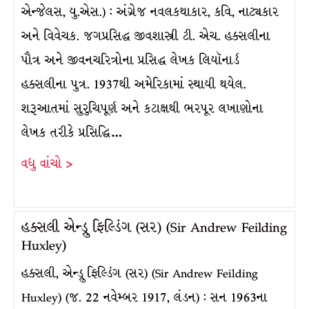
એન્જેલસ, યુ.એસ.) : અંગ્રેજ નવલકથાકાર, કવિ, નાટ્યકાર
અને વિવેચક. જગપ્રસિદ્ધ જીવશાસ્ત્રી ટી. એચ. હક્સલીના
પૌત્ર અને જીવનચરિત્રોના પ્રસિદ્ધ લેખક લિયૉનાર્ડ
હક્સલીના પુત્ર. 1937થી અમેરિકામાં સ્થાયી થયેલ.
શરૂઆતમાં સુરુચિપૂર્ણ અને કટાક્ષથી ભરપૂર લખાણોના
લેખક તરીકે પ્રસિદ્ધિ…
વધુ વાંચો >
હક્સલી એન્ડ્રુ ફિલ્ડિંગ (સર) (Sir Andrew Feilding
Huxley)
હક્સલી, એન્ડ્રુ ફિલ્ડિંગ (સર) (Sir Andrew Feilding
Huxley) (જ. 22 નવેમ્બર 1917, લંડન) : સન 1963ના