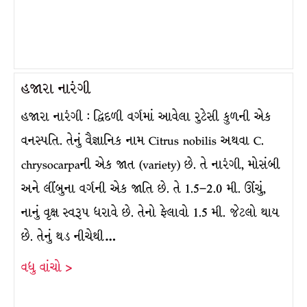
હજારા નારંગી
હજારા નારંગી : દ્વિદળી વર્ગમાં આવેલા રુટેસી કુળની એક
વનસ્પતિ. તેનું વૈજ્ઞાનિક નામ Citrus nobilis અથવા C.
chrysocarpaની એક જાત (variety) છે. તે નારંગી, મોસંબી
અને લીંબુના વર્ગની એક જાતિ છે. તે 1.5–2.0 મી. ઊંચું,
નાનું વૃક્ષ સ્વરૂપ ધરાવે છે. તેનો ફેલાવો 1.5 મી. જેટલો થાય
છે. તેનું થડ નીચેથી…
વધુ વાંચો >