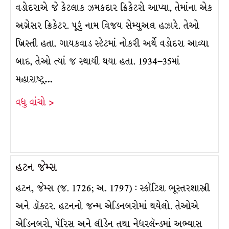
વડોદરાએ જે કેટલાક ઝમકદાર ક્રિકેટરો આપ્યા, તેમાંના એક
અગ્રેસર ક્રિકેટર. પૂરું નામ વિજય સેમ્યુઅલ હઝારે. તેઓ
ખ્રિસ્તી હતા. ગાયકવાડ સ્ટેટમાં નોકરી અર્થે વડોદરા આવ્યા
બાદ, તેઓ ત્યાં જ સ્થાયી થયા હતા. 1934–35માં
મહારાષ્ટ્ર…
વધુ વાંચો >
હટન જેમ્સ
હટન, જેમ્સ (જ. 1726; અ. 1797) : સ્કૉટિશ ભૂસ્તરશાસ્ત્રી
અને ડૉક્ટર. હટનનો જન્મ એડિનબરોમાં થયેલો. તેઓએ
એડિનબરો, પૅરિસ અને લીડેન તથા નેધરલૅન્ડમાં અભ્યાસ