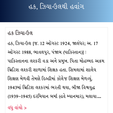
હક, ઝિયા-ઉલથી હવાંગ
હક ઝિયા-ઉલ
હક, ઝિયા-ઉલ [જ. 12 ઑગસ્ટ 1924, જાલંધર; અ. 17
ઑગસ્ટ 1988, ભાવલપુર, પંજાબ (પાકિસ્તાન)] :
પાકિસ્તાનના લશ્કરી વડા અને પ્રમુખ. પિતા મોહમ્મદ અક્રમ
બ્રિટિશ લશ્કરી શાળામાં શિક્ષક હતા. સિમલામાં શાલેય
શિક્ષણ મેળવી તેમણે દિલ્હીમાં કૉલેજ શિક્ષણ મેળવ્યું.
1943માં બ્રિટિશ લશ્કરમાં ભરતી થયા, બીજા વિશ્વયુદ્ધ
(1939–1945) દરમિયાન બર્મા (હવે મ્યાનમાર), મલાયા…
વધુ વાંચો >