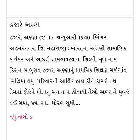
હજારે અણ્ણા
હજારે, અણ્ણા (જ. 15 જાન્યુઆરી 1940, ભિંગર,
અહમદનગર, જિ. મહારાષ્ટ્ર) : ભારતના અગ્રણી સામાજિક
કાર્યકર અને આદર્શ ગ્રામવ્યવસ્થાના શિલ્પી. મૂળ નામ
કિસન બાબુરાવ હજારે. અણ્ણાનું પ્રાથમિક શિક્ષણ રાળેગાંવ
સિદ્ધિમાં થયું. પરિવારની આર્થિક હાલાકીને કારણે તથા
તેમનાં ફોઈને પોતાનું સંતાન ન હોવાથી તેઓ અણ્ણાને મુંબઈ
લઈ ગયાં, જ્યાં સાત ધોરણ સુધી…
વધુ વાંચો >