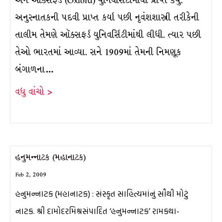
અને ઑક્સફર્ડ (Oxford) યુનિવર્સિટીમાંથી પ્રાપ્ત કર્યું.
અનુસ્નાતકની પદવી પ્રાપ્ત કર્યા પછી નૃવંશશાસ્ત્રી તરીકેની
તાલીમ તેમણે ઑક્સફર્ડ યુનિવર્સિટીમાંથી લીધી. ત્યાર પછી
તેઓ ભારતમાં આવ્યા. સને 1909માં તેમની નિમણૂક
બંગાળના…
વધુ વાંચો >
હનુમન્નાટક (મહાનાટક)
Feb 2, 2009
હનુમન્નાટક (મહાનાટક) : સંસ્કૃત સાહિત્યમાંનું સૌથી મોટું
નાટક. શ્રી દામોદરમિશ્રસંપાદિત ‘હનુમન્નાટક’ રામકથા-