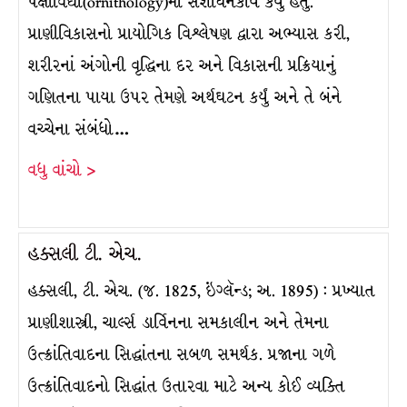
પક્ષીવિદ્યા(ornithology)માં સંશોધનકાર્ય કર્યું હતું.
પ્રાણીવિકાસનો પ્રાયોગિક વિશ્લેષણ દ્વારા અભ્યાસ કરી,
શરીરનાં અંગોની વૃદ્ધિના દર અને વિકાસની પ્રક્રિયાનું
ગણિતના પાયા ઉપર તેમણે અર્થઘટન કર્યું અને તે બંને
વચ્ચેના સંબંધો…
વધુ વાંચો >
હક્સલી ટી. એચ.
હક્સલી, ટી. એચ. (જ. 1825, ઇંગ્લૅન્ડ; અ. 1895) : પ્રખ્યાત
પ્રાણીશાસ્ત્રી, ચાર્લ્સ ડાર્વિનના સમકાલીન અને તેમના
ઉત્ક્રાંતિવાદના સિદ્ધાંતના સબળ સમર્થક. પ્રજાના ગળે
ઉત્ક્રાંતિવાદનો સિદ્ધાંત ઉતારવા માટે અન્ય કોઈ વ્યક્તિ