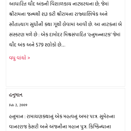
આધારિત ચૌદ અંકની વિશાળકાય નાટ્યરચના છે; જેમાં
શ્રીરામના જન્મથી શરૂ કરી શ્રીરામના રાજ્યાભિષેક અને
સીતાત્યાગ સુધીની કથા ગૂંથી લેવામાં આવી છે. આ નાટકનાં બે
સંસ્કરણ મળે છે : એક દામોદર મિશ્રસંપાદિત ‘હનુમન્નાટક’ જેમાં
ચૌદ અંક અને 579 શ્લોકો છે…
વધુ વાંચો >
હનુમાન
Feb 2, 2009
હનુમાન : રામાયણકથાનું એક મહત્વનું અમર પાત્ર. સુમેરુના
વાનરરાજ કેસરી અને અંજનીના મહાન પુત્ર. કિષ્કિન્ધાના