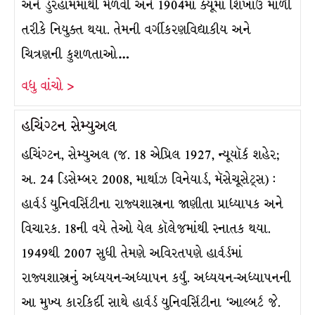
અને ડુરહામમાંથી મેળવી અને 1904માં ક્યૂમાં શિખાઉ માળી
તરીકે નિયુક્ત થયા. તેમની વર્ગીકરણવિદ્યાકીય અને
ચિત્રણની કુશળતાઓ…
વધુ વાંચો >
હચિંગ્ટન સેમ્યુઅલ
હચિંગ્ટન, સેમ્યુઅલ (જ. 18 એપ્રિલ 1927, ન્યૂયૉર્ક શહેર;
અ. 24 ડિસેમ્બર 2008, માર્થાઝ વિનેયાર્ડ, મૅસેચૂસેટ્સ) :
હાર્વર્ડ યુનિવર્સિટીના રાજ્યશાસ્ત્રના જાણીતા પ્રાધ્યાપક અને
વિચારક. 18ની વયે તેઓ યેલ કૉલેજમાંથી સ્નાતક થયા.
1949થી 2007 સુધી તેમણે અવિરતપણે હાર્વર્ડમાં
રાજ્યશાસ્ત્રનું અધ્યયન-અધ્યાપન કર્યું. અધ્યયન-અધ્યાપનની
આ મુખ્ય કારકિર્દી સાથે હાર્વર્ડ યુનિવર્સિટીના ‘આલ્બર્ટ જે.