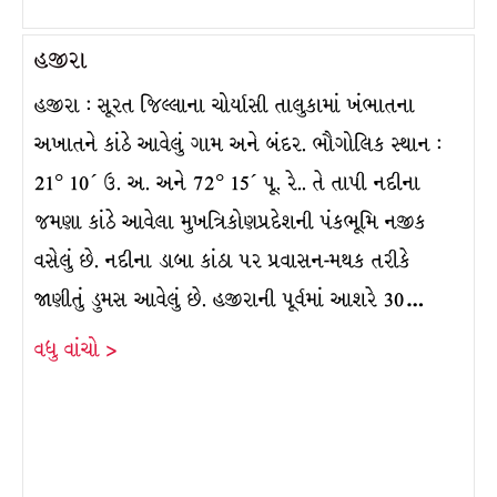
હજીરા
હજીરા : સૂરત જિલ્લાના ચોર્યાસી તાલુકામાં ખંભાતના
અખાતને કાંઠે આવેલું ગામ અને બંદર. ભૌગોલિક સ્થાન :
21° 10´ ઉ. અ. અને 72° 15´ પૂ. રે.. તે તાપી નદીના
જમણા કાંઠે આવેલા મુખત્રિકોણપ્રદેશની પંકભૂમિ નજીક
વસેલું છે. નદીના ડાબા કાંઠા પર પ્રવાસન-મથક તરીકે
જાણીતું ડુમસ આવેલું છે. હજીરાની પૂર્વમાં આશરે 30…
વધુ વાંચો >