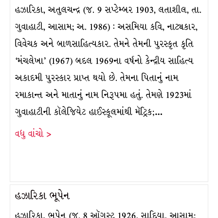
હઝારિકા, અતુલચન્દ્ર (જ. 9 સપ્ટેમ્બર 1903, લતાશીલ, તા.
ગુવાહાટી, આસામ; અ. 1986) : અસમિયા કવિ, નાટ્યકાર,
વિવેચક અને બાળસાહિત્યકાર. તેમને તેમની પુરસ્કૃત કૃતિ
‘મંચલેખા’ (1967) બદલ 1969ના વર્ષનો કેન્દ્રીય સાહિત્ય
અકાદમી પુરસ્કાર પ્રાપ્ત થયો છે. તેમના પિતાનું નામ
રમાકાન્ત અને માતાનું નામ નિરૂપમા હતું. તેમણે 1923માં
ગુવાહાટીની કૉલેજિયેટ હાઈસ્કૂલમાંથી મૅટ્રિક;…
વધુ વાંચો >
હઝારિકા ભૂપેન
હઝારિકા, ભૂપેન (જ. 8 ઑગસ્ટ 1926, સાદિયા, આસામ;