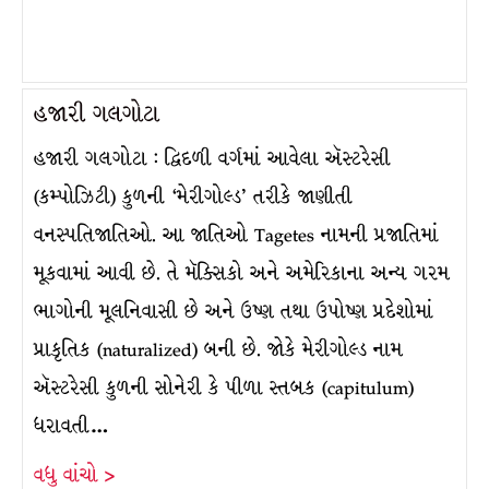
હજારી ગલગોટા
હજારી ગલગોટા : દ્વિદળી વર્ગમાં આવેલા ઍસ્ટરેસી
(કમ્પોઝિટી) કુળની ‘મેરીગોલ્ડ’ તરીકે જાણીતી
વનસ્પતિજાતિઓ. આ જાતિઓ Tagetes નામની પ્રજાતિમાં
મૂકવામાં આવી છે. તે મૅક્સિકો અને અમેરિકાના અન્ય ગરમ
ભાગોની મૂલનિવાસી છે અને ઉષ્ણ તથા ઉપોષ્ણ પ્રદેશોમાં
પ્રાકૃતિક (naturalized) બની છે. જોકે મેરીગોલ્ડ નામ
ઍસ્ટરેસી કુળની સોનેરી કે પીળા સ્તબક (capitulum)
ધરાવતી…
વધુ વાંચો >