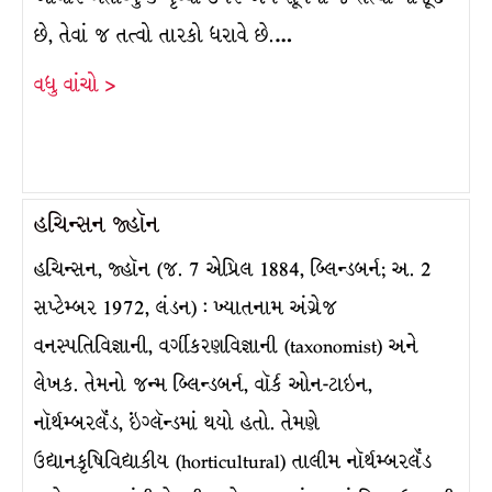
છે, તેવાં જ તત્વો તારકો ધરાવે છે.…
વધુ વાંચો >
હચિન્સન જ્હૉન
હચિન્સન, જ્હૉન (જ. 7 એપ્રિલ 1884, બ્લિન્ડબર્ન; અ. 2
સપ્ટેમ્બર 1972, લંડન) : ખ્યાતનામ અંગ્રેજ
વનસ્પતિવિજ્ઞાની, વર્ગીકરણવિજ્ઞાની (taxonomist) અને
લેખક. તેમનો જન્મ બ્લિન્ડબર્ન, વૉર્ક ઓન-ટાઇન,
નૉર્થમ્બરલૅંડ, ઇંગ્લૅન્ડમાં થયો હતો. તેમણે
ઉદ્યાનકૃષિવિદ્યાકીય (horticultural) તાલીમ નૉર્થમ્બરલૅંડ