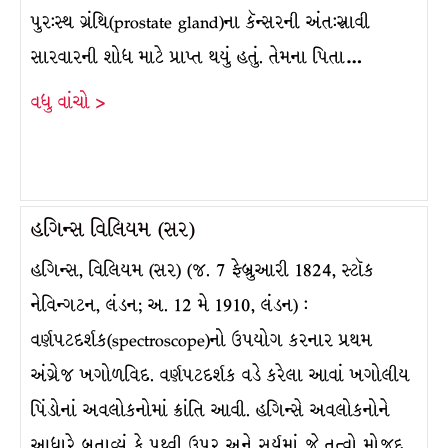
પુર:સ્થ ગ્રંથિ(prostate gland)ના કૅન્સરની અંત:સ્રાવી
સારવારની શોધ માટે પ્રાપ્ત થયું હતું. તેમના પિતા…
વધુ વાંચો >
હગિન્સ વિલિયમ (સર)
હગિન્સ, વિલિયમ (સર) (જ. 7 ફેબ્રુઆરી 1824, સ્ટૉક
નેવિન્ગટન, લંડન; અ. 12 મે 1910, લંડન) :
વર્ણપટદર્શક(spectroscope)નો ઉપયોગ કરનાર પ્રથમ
અંગ્રેજ ખગોળવિદ. વર્ણપટદર્શક વડે કરેલા આવાં ખગોલીય
પિંડોનાં અવલોકનોમાં ક્રાંતિ આવી. હગિન્સે અવલોકનોને
આધારે બતાવ્યું કે પૃથ્વી ઉપર અને સૂર્યમાં જે તત્વો મોજૂદ