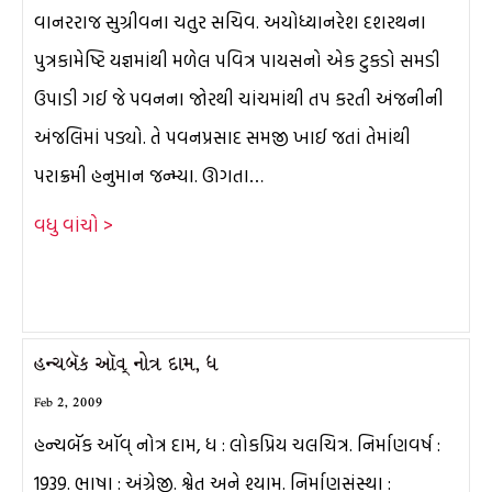
વાનરરાજ સુગ્રીવના ચતુર સચિવ. અયોધ્યાનરેશ દશરથના
પુત્રકામેષ્ટિ યજ્ઞમાંથી મળેલ પવિત્ર પાયસનો એક ટુકડો સમડી
ઉપાડી ગઈ જે પવનના જોરથી ચાંચમાંથી તપ કરતી અંજનીની
અંજલિમાં પડ્યો. તે પવનપ્રસાદ સમજી ખાઈ જતાં તેમાંથી
પરાક્રમી હનુમાન જન્મ્યા. ઊગતા…
વધુ વાંચો >
હન્ચબૅક ઑવ્ નોત્ર દામ, ધ
Feb 2, 2009
હન્ચબૅક ઑવ્ નોત્ર દામ, ધ : લોકપ્રિય ચલચિત્ર. નિર્માણવર્ષ :
1939. ભાષા : અંગ્રેજી. શ્વેત અને શ્યામ. નિર્માણસંસ્થા :