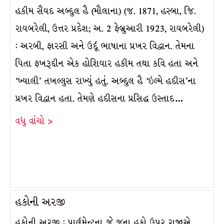
હકીમ સૈયદ અબ્દુલ હૈ (મૌલાના) (જ. 1871, હસ્બા, જિ.
રાયબરેલી, ઉત્તર પ્રદેશ; અ. 2 ફેબ્રુઆરી 1923, રાયબરેલી)
: અરબી, ફારસી અને ઉર્દૂ ભાષાના પ્રખર વિદ્વાન. તેમના
પિતા ફખરૂદ્દીન એક હોશિયાર હકીમ તથા કવિ હતા અને
‘ખ્યાલી’ તખલ્લુસ રાખ્યું હતું. અબ્દુલ હૈ ‘ઇલ્મે હદીસ’ના
પ્રખર વિદ્વાન હતા. તેમણે હદીસના પ્રસિદ્ધ ઉસ્તાદ…
વધુ વાંચો >
હકોની અરજી
હકોની અરજી : પાર્લમેન્ટના જે જૂના હકો ઉપર રાજાએ