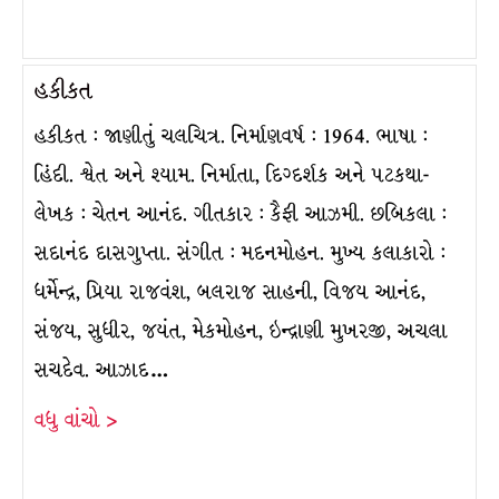
હકીકત
હકીકત : જાણીતું ચલચિત્ર. નિર્માણવર્ષ : 1964. ભાષા :
હિંદી. શ્વેત અને શ્યામ. નિર્માતા, દિગ્દર્શક અને પટકથા-
લેખક : ચેતન આનંદ. ગીતકાર : કૈફી આઝમી. છબિકલા :
સદાનંદ દાસગુપ્તા. સંગીત : મદનમોહન. મુખ્ય કલાકારો :
ધર્મેન્દ્ર, પ્રિયા રાજવંશ, બલરાજ સાહની, વિજય આનંદ,
સંજય, સુધીર, જયંત, મેકમોહન, ઇન્દ્રાણી મુખરજી, અચલા
સચદેવ. આઝાદ…
વધુ વાંચો >