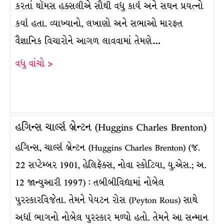
કરતાં થૉમસ હક્સલીએ સૌથી વધુ કાર્ય અને સઘન પ્રયત્નો
કર્યા હતા. વ્યાખ્યાનો, લખાણો અને સભાઓ મારફત
વૈજ્ઞાનિક વિચારોને આગળ લાવવામાં તેમણે…
વધુ વાંચો >
હગિન્સ ચાર્લ્સ બ્રેન્ટન (Huggins Charles Brenton)
હગિન્સ, ચાર્લ્સ બ્રેન્ટન (Huggins Charles Brenton) (જ.
22 સપ્ટેમ્બર 1901, હેલિફૅક્સ, નોવા સ્કોટિયા, યુ.એસ.; અ.
12 જાન્યુઆરી 1997) : તબીબીવિદ્યામાં નોબેલ
પુરસ્કારવિજેતા. તેમને પેયટન રોસ (Peyton Rous) સાથે
અર્ધા ભાગનો નોબેલ પુરસ્કાર મળ્યો હતો. તેમને આ સન્માન