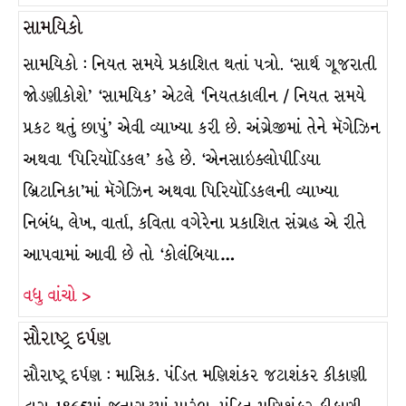
સામયિકો
સામયિકો : નિયત સમયે પ્રકાશિત થતાં પત્રો. ‘સાર્થ ગૂજરાતી
જોડણીકોશે’ ‘સામયિક’ એટલે ‘નિયતકાલીન / નિયત સમયે
પ્રકટ થતું છાપું’ એવી વ્યાખ્યા કરી છે. અંગ્રેજીમાં તેને મૅગેઝિન
અથવા ‘પિરિયૉડિકલ’ કહે છે. ‘એનસાઇક્લોપીડિયા
બ્રિટાનિકા’માં મૅગેઝિન અથવા પિરિયૉડિકલની વ્યાખ્યા
નિબંધ, લેખ, વાર્તા, કવિતા વગેરેના પ્રકાશિત સંગ્રહ એ રીતે
આપવામાં આવી છે તો ‘કોલંબિયા…
વધુ વાંચો >
સૌરાષ્ટ્ર દર્પણ
સૌરાષ્ટ્ર દર્પણ : માસિક. પંડિત મણિશંકર જટાશંકર કીકાણી