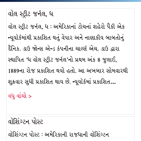
વૉલ સ્ટ્રીટ જર્નલ, ધ
વૉલ સ્ટ્રીટ જર્નલ, ધ : અમેરિકાનાં ટોચનાં શહેરો પૈકી એક
ન્યૂયૉર્કમાંથી પ્રકાશિત થતું વેપાર અને નાણાકીય બાબતોનું
દૈનિક. ડાઉ જોન્સ ઍન્ડ કંપનીના ચાર્લ્સ એચ. ડાઉ દ્વારા
સ્થાપિત ‘ધ વૉલ સ્ટ્રીટ જર્નલ’નો પ્રથમ અંક 8 જુલાઈ,
1889ના રોજ પ્રકાશિત થયો હતો. આ અખબાર સોમવારથી
શુક્રવાર સુધી પ્રકાશિત થાય છે. ન્યૂયૉર્કમાં પ્રકાશિત…
વધુ વાંચો >
વૉશિંગ્ટન પોસ્ટ
વૉશિંગ્ટન પોસ્ટ : અમેરિકાની રાજધાની વૉશિંગ્ટન