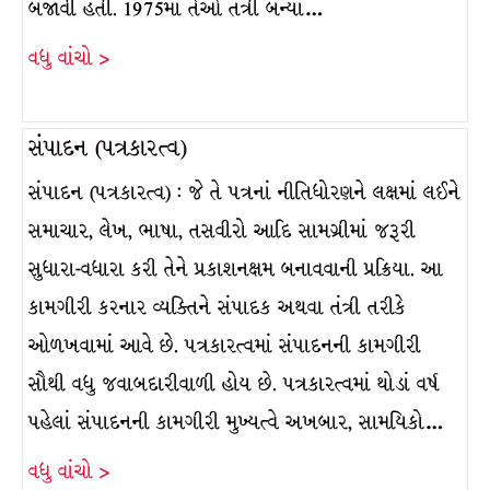
બજાવી હતી. 1975માં તેઓ તંત્રી બન્યા…
વધુ વાંચો >
સંપાદન (પત્રકારત્વ)
સંપાદન (પત્રકારત્વ) : જે તે પત્રનાં નીતિધોરણને લક્ષમાં લઈને
સમાચાર, લેખ, ભાષા, તસવીરો આદિ સામગ્રીમાં જરૂરી
સુધારા-વધારા કરી તેને પ્રકાશનક્ષમ બનાવવાની પ્રક્રિયા. આ
કામગીરી કરનાર વ્યક્તિને સંપાદક અથવા તંત્રી તરીકે
ઓળખવામાં આવે છે. પત્રકારત્વમાં સંપાદનની કામગીરી
સૌથી વધુ જવાબદારીવાળી હોય છે. પત્રકારત્વમાં થોડાં વર્ષ
પહેલાં સંપાદનની કામગીરી મુખ્યત્વે અખબાર, સામયિકો…
વધુ વાંચો >