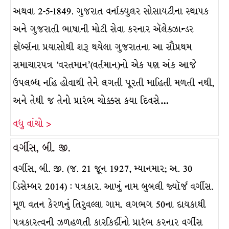
અથવા 2-5-1849. ગુજરાત વર્નાક્યુલર સોસાયટીના સ્થાપક
અને ગુજરાતી ભાષાની મોટી સેવા કરનાર ઍલેક્ઝાન્ડર
ફૉર્બ્સના પ્રયાસોથી શરૂ થયેલા ગુજરાતના આ સૌપ્રથમ
સમાચારપત્ર ‘વરતમાન’(વર્તમાન)નો એક પણ અંક આજે
ઉપલબ્ધ નહિ હોવાથી તેને લગતી પૂરતી માહિતી મળતી નથી,
અને તેથી જ તેનો પ્રારંભ ચોક્કસ કયા દિવસે…
વધુ વાંચો >
વર્ગીસ, બી. જી.
વર્ગીસ, બી. જી. (જ. 21 જૂન 1927, મ્યાનમાર; અ. 30
ડિસેમ્બર 2014) : પત્રકાર. આખું નામ બુબલી જ્યૉર્જ વર્ગીસ.
મૂળ વતન કેરળનું તિરુવલ્લા ગામ. લગભગ 50ના દાયકાથી
પત્રકારત્વની ઝળહળતી કારકિર્દીનો પ્રારંભ કરનાર વર્ગીસ