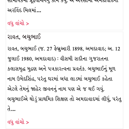
સામયિકમાં પ્રૂફવાચનનું કામ કર્યું. એ અરસામાં અમદાવાદની
અરવિંદ મિલમાં…
વધુ વાંચો >
રાવત, બચુભાઈ
રાવત, બચુભાઈ (જ. 27 ફેબ્રુઆરી 1898, અમદાવાદ; અ. 12
જુલાઈ 1980, અમદાવાદ) : વીસમી સદીના ગુજરાતના
કલાસમૃદ્ધ મુદ્રણ અને પત્રકારત્વના પ્રવર્તક. બચુભાઈનું મૂળ
નામ ઉમેદસિંહ, પરંતુ ઘરમાં બધા લાડમાં બચુભાઈ કહેતા
એટલે તેમનું જાહેર જીવનનું નામ પણ એ જ થઈ ગયું.
બચુભાઈએ થોડું પ્રાથમિક શિક્ષણ તો અમદાવાદમાં લીધું, પરંતુ
તે…
વધુ વાંચો >