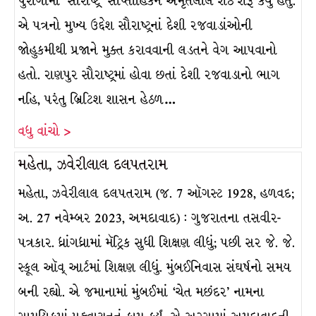
પુરોગામી ‘સૌરાષ્ટ્ર’ સાપ્તાહિકને અમૃતલાલ શેઠે શરૂ કર્યું હતું.
એ પત્રનો મુખ્ય ઉદ્દેશ સૌરાષ્ટ્રનાં દેશી રજવાડાંઓની
જોહુકમીથી પ્રજાને મુક્ત કરાવવાની લડતને વેગ આપવાનો
હતો. રાણપુર સૌરાષ્ટ્રમાં હોવા છતાં દેશી રજવાડાનો ભાગ
નહિ, પરંતુ બ્રિટિશ શાસન હેઠળ…
વધુ વાંચો >
મહેતા, ઝવેરીલાલ દલપતરામ
મહેતા, ઝવેરીલાલ દલપતરામ (જ. 7 ઑગસ્ટ 1928, હળવદ;
અ. 27 નવેમ્બર 2023, અમદાવાદ) : ગુજરાતના તસવીર-
પત્રકાર. ધ્રાંગધ્રામાં મૅટ્રિક સુધી શિક્ષણ લીધું; પછી સર જે. જે.
સ્કૂલ ઑવ્ આર્ટમાં શિક્ષણ લીધું. મુંબઈનિવાસ સંઘર્ષનો સમય
બની રહ્યો. એ જમાનામાં મુંબઈમાં ‘ચેત મછંદર’ નામના