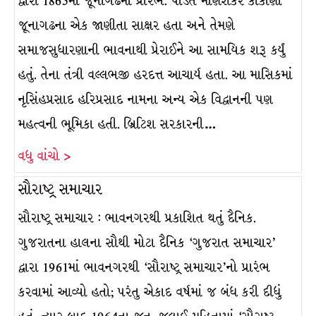
દ્વારા 1865માં જૂનાગઢમાં પ્રારંભ. પંડિત મણિશંકર કીકાણી
જૂનાગઢના એક જાણીતા સાક્ષર હતા અને તેમણે
સમાજસુધારણાની ભાવનાથી પ્રેરાઈને આ સામયિક શરૂ કર્યું
હતું. તેના તંત્રી વલ્લભજી હરદત્ત આચાર્ય હતા. આ માસિકમાં
નૃસિંહપ્રસાદ હરિપ્રસાદ નામના અન્ય એક વિદ્વાનની પણ
મહત્વની ભૂમિકા હતી. બ્રિટિશ સરકારની…
વધુ વાંચો >
સૌરાષ્ટ્ર સમાચાર
સૌરાષ્ટ્ર સમાચાર : ભાવનગરથી પ્રકાશિત થતું દૈનિક.
ગુજરાતના હાલના સૌથી મોટા દૈનિક ‘ગુજરાત સમાચાર’
દ્વારા 1961માં ભાવનગરથી ‘સૌરાષ્ટ્ર સમાચાર’નો પ્રારંભ
કરવામાં આવ્યો હતો; પરંતુ એકાદ વર્ષમાં જ બંધ કરી દીધું