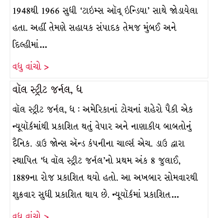
1948થી 1966 સુધી ‘ટાઇમ્સ ઑવ્ ઇન્ડિયા’ સાથે જોડાયેલા
હતા. અહીં તેમણે સહાયક સંપાદક તેમજ મુંબઈ અને
દિલ્હીમાં…
વધુ વાંચો >
વૉલ સ્ટ્રીટ જર્નલ, ધ
વૉલ સ્ટ્રીટ જર્નલ, ધ : અમેરિકાનાં ટોચનાં શહેરો પૈકી એક
ન્યૂયૉર્કમાંથી પ્રકાશિત થતું વેપાર અને નાણાકીય બાબતોનું
દૈનિક. ડાઉ જોન્સ ઍન્ડ કંપનીના ચાર્લ્સ એચ. ડાઉ દ્વારા
સ્થાપિત ‘ધ વૉલ સ્ટ્રીટ જર્નલ’નો પ્રથમ અંક 8 જુલાઈ,
1889ના રોજ પ્રકાશિત થયો હતો. આ અખબાર સોમવારથી
શુક્રવાર સુધી પ્રકાશિત થાય છે. ન્યૂયૉર્કમાં પ્રકાશિત…
વધુ વાંચો >