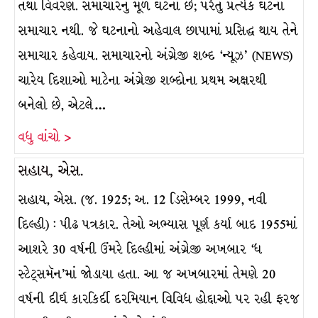
તથા વિવરણ. સમાચારનું મૂળ ઘટના છે; પરંતુ પ્રત્યેક ઘટના
સમાચાર નથી. જે ઘટનાનો અહેવાલ છાપામાં પ્રસિદ્ધ થાય તેને
સમાચાર કહેવાય. સમાચારનો અંગ્રેજી શબ્દ ‘ન્યૂઝ’ (NEWS)
ચારેય દિશાઓ માટેના અંગ્રેજી શબ્દોના પ્રથમ અક્ષરથી
બનેલો છે, એટલે…
વધુ વાંચો >
સહાય, એસ.
સહાય, એસ. (જ. 1925; અ. 12 ડિસેમ્બર 1999, નવી
દિલ્હી) : પીઢ પત્રકાર. તેઓ અભ્યાસ પૂર્ણ કર્યા બાદ 1955માં
આશરે 30 વર્ષની ઉંમરે દિલ્હીમાં અંગ્રેજી અખબાર ‘ધ
સ્ટેટ્સમૅન’માં જોડાયા હતા. આ જ અખબારમાં તેમણે 20
વર્ષની દીર્ઘ કારકિર્દી દરમિયાન વિવિધ હોદ્દાઓ પર રહી ફરજ