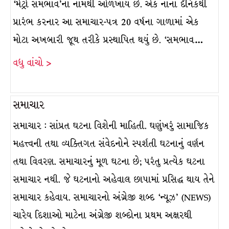
‘મેટ્રો સમભાવ’ના નામથી ઓળખાય છે. એક નાના દૈનિકથી
પ્રારંભ કરનાર આ સમાચાર-પત્ર 20 વર્ષના ગાળામાં એક
મોટા અખબારી જૂથ તરીકે પ્રસ્થાપિત થયું છે. ‘સમભાવ…
વધુ વાંચો >
સમાચાર
સમાચાર : સાંપ્રત ઘટના વિશેની માહિતી. ઘણુંખરું સામાજિક
મહત્ત્વની તથા વ્યક્તિગત સંવેદનોને સ્પર્શતી ઘટનાનું વર્ણન
તથા વિવરણ. સમાચારનું મૂળ ઘટના છે; પરંતુ પ્રત્યેક ઘટના
સમાચાર નથી. જે ઘટનાનો અહેવાલ છાપામાં પ્રસિદ્ધ થાય તેને
સમાચાર કહેવાય. સમાચારનો અંગ્રેજી શબ્દ ‘ન્યૂઝ’ (NEWS)
ચારેય દિશાઓ માટેના અંગ્રેજી શબ્દોના પ્રથમ અક્ષરથી