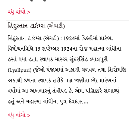
વધુ વાંચો >
હિંદુસ્તાન ટાઇમ્સ (એચટી)
હિંદુસ્તાન ટાઇમ્સ (એચટી) : 1924માં દિલ્હીમાં પ્રારંભ.
વિમોચનવિધિ 15 સપ્ટેમ્બર 1924ના રોજ મહાત્મા ગાંધીના
હસ્તે થયો હતો. સ્થાપક માસ્ટર સુંદરસિંહ લ્યાલપુરી
(Lyallpuri) (જેઓ પંજાબમાં અકાલી ચળવળ તથા શિરોમણિ
અકાલી દળના સ્થાપક તરીકે પણ જાણીતા છે). પ્રારંભનાં
વર્ષોમાં આ અખબારનું તંત્રીપદ કે. એમ. પણિક્કરે સંભાળ્યું
હતું અને મહાત્મા ગાંધીના પુત્ર દેવદાસ…
વધુ વાંચો >