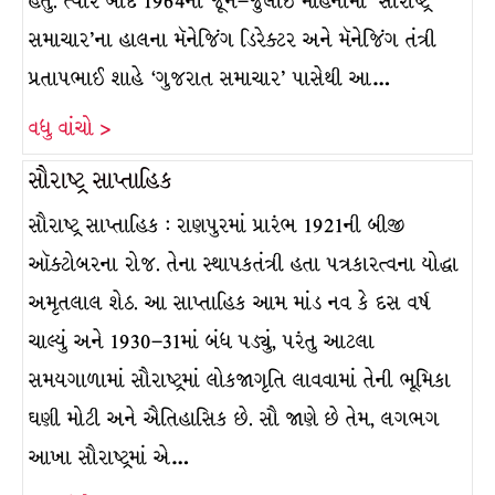
હતું. ત્યાર બાદ 1964ના જૂન–જુલાઈ મહિનામાં ‘સૌરાષ્ટ્ર
સમાચાર’ના હાલના મૅનેજિંગ ડિરેક્ટર અને મૅનેજિંગ તંત્રી
પ્રતાપભાઈ શાહે ‘ગુજરાત સમાચાર’ પાસેથી આ…
વધુ વાંચો >
સૌરાષ્ટ્ર સાપ્તાહિક
સૌરાષ્ટ્ર સાપ્તાહિક : રાણપુરમાં પ્રારંભ 1921ની બીજી
ઑક્ટોબરના રોજ. તેના સ્થાપકતંત્રી હતા પત્રકારત્વના યોદ્ધા
અમૃતલાલ શેઠ. આ સાપ્તાહિક આમ માંડ નવ કે દસ વર્ષ
ચાલ્યું અને 1930–31માં બંધ પડ્યું, પરંતુ આટલા
સમયગાળામાં સૌરાષ્ટ્રમાં લોકજાગૃતિ લાવવામાં તેની ભૂમિકા
ઘણી મોટી અને ઐતિહાસિક છે. સૌ જાણે છે તેમ, લગભગ
આખા સૌરાષ્ટ્રમાં એ…