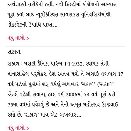
અર્થશાસ્ત્રી તરીકેની હતી. નવી દિલ્હીમાં કૉલેજનો અભ્યાસ
પૂર્ણ કર્યા બાદ ન્યૂયૉર્કસ્થિત સાયરાકસ યુનિવર્સિટીમાંથી
ડૉક્ટરેટની ઉપાધિ પ્રાપ્ત…
વધુ વાંચો >
સકાળ
સકાળ : મરાઠી દૈનિક. પ્રારંભ 1-1-1932. સ્થાપક તંત્રી
નાનાસાહેબ પરુળેકર. દેશ સ્વતંત્ર થયો તે અગાઉ લગભગ 17
વર્ષ પહેલાં પુણેમાં શરૂ થયેલું અખબાર ‘સકાળ’ (‘સકાળ’
એટલે વહેલી સવાર), હાલ વર્ષ 2006માં 74 વર્ષ પૂરાં કરી
75મા વર્ષમાં પ્રવેશ્યું છે અને તેનો અમૃત મહોત્સવ ઊજવાઈ
રહ્યો છે. ‘સકાળ’ માત્ર એક અખબાર…
વધુ વાંચો >