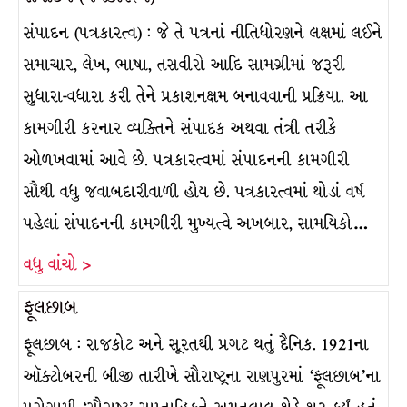
સંપાદન (પત્રકારત્વ) : જે તે પત્રનાં નીતિધોરણને લક્ષમાં લઈને
સમાચાર, લેખ, ભાષા, તસવીરો આદિ સામગ્રીમાં જરૂરી
સુધારા-વધારા કરી તેને પ્રકાશનક્ષમ બનાવવાની પ્રક્રિયા. આ
કામગીરી કરનાર વ્યક્તિને સંપાદક અથવા તંત્રી તરીકે
ઓળખવામાં આવે છે. પત્રકારત્વમાં સંપાદનની કામગીરી
સૌથી વધુ જવાબદારીવાળી હોય છે. પત્રકારત્વમાં થોડાં વર્ષ
પહેલાં સંપાદનની કામગીરી મુખ્યત્વે અખબાર, સામયિકો…
વધુ વાંચો >
ફૂલછાબ
ફૂલછાબ : રાજકોટ અને સૂરતથી પ્રગટ થતું દૈનિક. 1921ના
ઑક્ટોબરની બીજી તારીખે સૌરાષ્ટ્રના રાણપુરમાં ‘ફૂલછાબ’ના