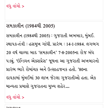
વધુ વાંચો >
સમકાલીન (1984થી 2005)
સમકાલીન (1984થી 2005) : ગુજરાતી અખબાર, મુંબઈ.
સ્થાપક-તંત્રી : હસમુખ ગાંધી. પ્રારંભ : 14-1-1984. લગભગ
20 વર્ષ ચાલ્યા બાદ ‘સમકાલીન’ 7-8-2005ના રોજ બંધ
પડ્યું. ‘ઇન્ડિયન એક્સપ્રેસ’ જૂથના આ ગુજરાતી અખબારનો
પ્રારંભ ભારે રોમાંચક અને ઉત્સાહજનક હતો. ’80ના
દાયકામાં મુંબઈમાં 30 લાખ જેટલા ગુજરાતીઓ હતા. એક
માન્યતા પ્રમાણે ગુજરાતના મુખ્ય શહેર…
વધુ વાંચો >