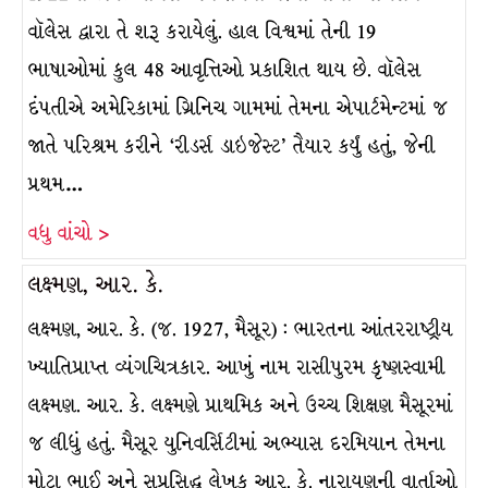
વૉલેસ દ્વારા તે શરૂ કરાયેલું. હાલ વિશ્વમાં તેની 19
ભાષાઓમાં કુલ 48 આવૃત્તિઓ પ્રકાશિત થાય છે. વૉલેસ
દંપતીએ અમેરિકામાં ગ્રિનિચ ગામમાં તેમના એપાર્ટમેન્ટમાં જ
જાતે પરિશ્રમ કરીને ‘રીડર્સ ડાઇજેસ્ટ’ તૈયાર કર્યું હતું, જેની
પ્રથમ…
વધુ વાંચો >
લક્ષ્મણ, આર. કે.
લક્ષ્મણ, આર. કે. (જ. 1927, મૈસૂર) : ભારતના આંતરરાષ્ટ્રીય
ખ્યાતિપ્રાપ્ત વ્યંગચિત્રકાર. આખું નામ રાસીપુરમ કૃષ્ણસ્વામી
લક્ષ્મણ. આર. કે. લક્ષ્મણે પ્રાથમિક અને ઉચ્ચ શિક્ષણ મૈસૂરમાં
જ લીધું હતું. મૈસૂર યુનિવર્સિટીમાં અભ્યાસ દરમિયાન તેમના
મોટા ભાઈ અને સુપ્રસિદ્ધ લેખક આર. કે. નારાયણની વાર્તાઓ