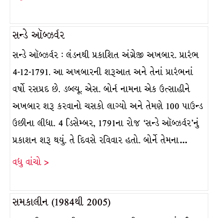
સન્ડે ઑબ્ઝર્વર
સન્ડે ઑબ્ઝર્વર : લંડનથી પ્રકાશિત અંગ્રેજી અખબાર. પ્રારંભ
4-12-1791. આ અખબારની શરૂઆત અને તેનાં પ્રારંભનાં
વર્ષો રસપ્રદ છે. ડબ્લ્યૂ. એસ. બોર્ન નામના એક ઉત્સાહીને
અખબાર શરૂ કરવાનો ચસકો લાગ્યો અને તેમણે 100 પાઉન્ડ
ઉછીના લીધા. 4 ડિસેમ્બર, 1791ના રોજ ‘સન્ડે ઑબ્ઝર્વર’નું
પ્રકાશન શરૂ થયું. તે દિવસે રવિવાર હતો. બોર્ને તેમના…
વધુ વાંચો >
સમકાલીન (1984થી 2005)