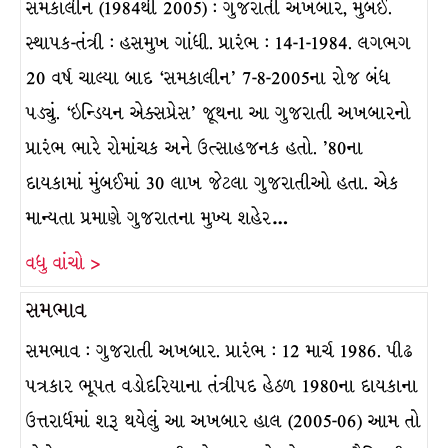
સમકાલીન (1984થી 2005) : ગુજરાતી અખબાર, મુંબઈ.
સ્થાપક-તંત્રી : હસમુખ ગાંધી. પ્રારંભ : 14-1-1984. લગભગ
20 વર્ષ ચાલ્યા બાદ ‘સમકાલીન’ 7-8-2005ના રોજ બંધ
પડ્યું. ‘ઇન્ડિયન એક્સપ્રેસ’ જૂથના આ ગુજરાતી અખબારનો
પ્રારંભ ભારે રોમાંચક અને ઉત્સાહજનક હતો. ’80ના
દાયકામાં મુંબઈમાં 30 લાખ જેટલા ગુજરાતીઓ હતા. એક
માન્યતા પ્રમાણે ગુજરાતના મુખ્ય શહેર…
વધુ વાંચો >
સમભાવ
સમભાવ : ગુજરાતી અખબાર. પ્રારંભ : 12 માર્ચ 1986. પીઢ
પત્રકાર ભૂપત વડોદરિયાના તંત્રીપદ હેઠળ 1980ના દાયકાના
ઉત્તરાર્ધમાં શરૂ થયેલું આ અખબાર હાલ (2005-06) આમ તો