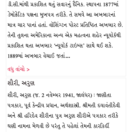
ડી.સી.માંથી પ્રકાશિત થતું સવારનું દૈનિક. સ્થાપના 1877માં
ડેમૉક્રેટિક પક્ષના મુખપત્ર તરીકે. તે સમયે આ અખબારનાં
માત્ર ચાર પાનાં હતાં. વૉશિંગ્ટન પોસ્ટ પ્રતિષ્ઠિત અખબાર છે.
તેની તુલના અમેરિકાના અન્ય એક મહત્વના શહેર ન્યૂયૉર્કથી
પ્રકાશિત થતા અખબાર ‘ન્યૂયૉર્ક ટાઇમ્સ’ સાથે થઈ શકે.
1889માં અખબાર વેચાઈ જતાં…
વધુ વાંચો >
શૌરી, અરુણ
શૌરી, અરુણ (જ. 2 નવેમ્બર 1941, જાલંધર) : જાણીતા
પત્રકાર, પૂર્વ કેન્દ્રીય પ્રધાન, અર્થશાસ્ત્રી. શ્રીમતી દયાવંતીદેવી
અને શ્રી હરિદેવ શૌરીના પુત્ર અરુણ શૌરીએ પત્રકાર તરીકે
ઘણી નામના મેળવી છે પરંતુ તે પહેલાં તેમની કારકિર્દી