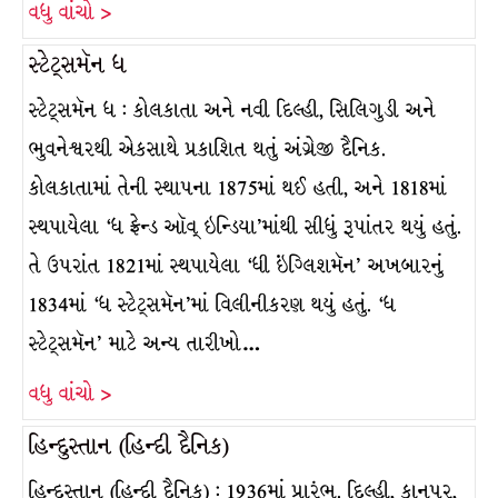
વધુ વાંચો >
સ્ટેટ્સમૅન ધ
સ્ટેટ્સમૅન ધ : કોલકાતા અને નવી દિલ્હી, સિલિગુડી અને
ભુવનેશ્વરથી એકસાથે પ્રકાશિત થતું અંગ્રેજી દૈનિક.
કોલકાતામાં તેની સ્થાપના 1875માં થઈ હતી, અને 1818માં
સ્થપાયેલા ‘ધ ફ્રેન્ડ ઑવ્ ઇન્ડિયા’માંથી સીધું રૂપાંતર થયું હતું.
તે ઉપરાંત 1821માં સ્થપાયેલા ‘ધી ઇંગ્લિશમૅન’ અખબારનું
1834માં ‘ધ સ્ટેટ્સમૅન’માં વિલીનીકરણ થયું હતું. ‘ધ
સ્ટેટ્સમૅન’ માટે અન્ય તારીખો…
વધુ વાંચો >
હિન્દુસ્તાન (હિન્દી દૈનિક)
હિન્દુસ્તાન (હિન્દી દૈનિક) : 1936માં પ્રારંભ. દિલ્હી, કાનપુર,