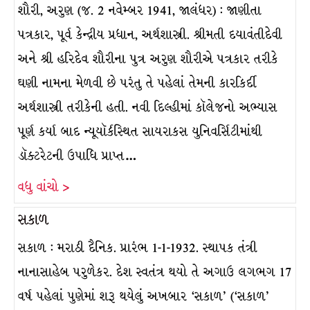
શૌરી, અરુણ (જ. 2 નવેમ્બર 1941, જાલંધર) : જાણીતા
પત્રકાર, પૂર્વ કેન્દ્રીય પ્રધાન, અર્થશાસ્ત્રી. શ્રીમતી દયાવંતીદેવી
અને શ્રી હરિદેવ શૌરીના પુત્ર અરુણ શૌરીએ પત્રકાર તરીકે
ઘણી નામના મેળવી છે પરંતુ તે પહેલાં તેમની કારકિર્દી
અર્થશાસ્ત્રી તરીકેની હતી. નવી દિલ્હીમાં કૉલેજનો અભ્યાસ
પૂર્ણ કર્યા બાદ ન્યૂયૉર્કસ્થિત સાયરાકસ યુનિવર્સિટીમાંથી
ડૉક્ટરેટની ઉપાધિ પ્રાપ્ત…
વધુ વાંચો >
સકાળ
સકાળ : મરાઠી દૈનિક. પ્રારંભ 1-1-1932. સ્થાપક તંત્રી
નાનાસાહેબ પરુળેકર. દેશ સ્વતંત્ર થયો તે અગાઉ લગભગ 17
વર્ષ પહેલાં પુણેમાં શરૂ થયેલું અખબાર ‘સકાળ’ (‘સકાળ’