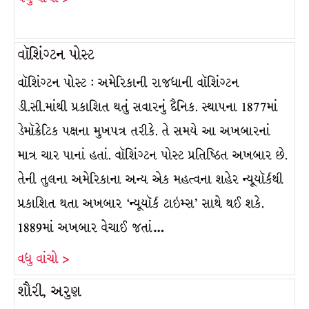
વૉશિંગ્ટન પોસ્ટ
વૉશિંગ્ટન પોસ્ટ : અમેરિકાની રાજધાની વૉશિંગ્ટન
ડી.સી.માંથી પ્રકાશિત થતું સવારનું દૈનિક. સ્થાપના 1877માં
ડેમૉક્રેટિક પક્ષના મુખપત્ર તરીકે. તે સમયે આ અખબારનાં
માત્ર ચાર પાનાં હતાં. વૉશિંગ્ટન પોસ્ટ પ્રતિષ્ઠિત અખબાર છે.
તેની તુલના અમેરિકાના અન્ય એક મહત્વના શહેર ન્યૂયૉર્કથી
પ્રકાશિત થતા અખબાર ‘ન્યૂયૉર્ક ટાઇમ્સ’ સાથે થઈ શકે.
1889માં અખબાર વેચાઈ જતાં…
વધુ વાંચો >
શૌરી, અરુણ