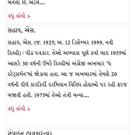
બનેલો છે, એટલે…
વધુ વાંચો >
સહાય, એસ.
સહાય, એસ. (જ. 1925; અ. 12 ડિસેમ્બર 1999, નવી
દિલ્હી) : પીઢ પત્રકાર. તેઓ અભ્યાસ પૂર્ણ કર્યા બાદ 1955માં
આશરે 30 વર્ષની ઉંમરે દિલ્હીમાં અંગ્રેજી અખબાર ‘ધ
સ્ટેટ્સમૅન’માં જોડાયા હતા. આ જ અખબારમાં તેમણે 20
વર્ષની દીર્ઘ કારકિર્દી દરમિયાન વિવિધ હોદ્દાઓ પર રહી ફરજ
બજાવી હતી. 1975માં તેઓ તંત્રી બન્યા…
વધુ વાંચો >
સંપાદન (પત્રકારત્વ)