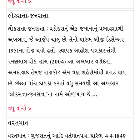
વધુ વાંચો >
લોકસત્તા-જનસત્તા
લોકસત્તા-જનસત્તા : વડોદરાનું એક જમાનાનું પ્રભાવશાળી
અખબાર, જે આજેય ચાલુ છે. તેનો પ્રારંભ બીજી ડિસેમ્બર
1951ના રોજ થયો હતો. સ્થાપક બાહોશ પત્રકાર-તંત્રી
રમણલાલ શેઠ. હાલ (2004) આ અખબાર વડોદરા,
અમદાવાદ તેમજ રાજકોટ એમ ત્રણ શહેરોમાંથી પ્રગટ થાય
છે. છેલ્લા પાંચ દાયકા કરતાં વધુ સમયથી આ અખબાર
‘લોકસત્તા-જનસત્તા’ના નામે ઓળખાય છે.…
વધુ વાંચો >
વરતમાન
વરતમાન : ગુજરાતનું આદિ વર્તમાનપત્ર. પ્રારંભ 4-4-1849