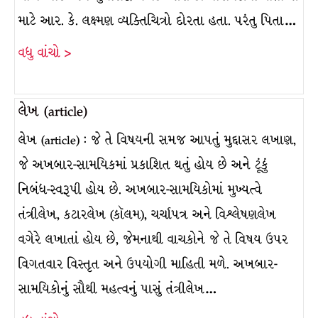
માટે આર. કે. લક્ષ્મણ વ્યક્તિચિત્રો દોરતા હતા. પરંતુ પિતા…
વધુ વાંચો >
લેખ (article)
લેખ (article) : જે તે વિષયની સમજ આપતું મુદ્દાસર લખાણ,
જે અખબાર-સામયિકમાં પ્રકાશિત થતું હોય છે અને ટૂંકું
નિબંધ-સ્વરૂપી હોય છે. અખબાર-સામયિકોમાં મુખ્યત્વે
તંત્રીલેખ, કટારલેખ (કૉલમ), ચર્ચાપત્ર અને વિશ્ર્લેષણલેખ
વગેરે લખાતાં હોય છે, જેમનાથી વાચકોને જે તે વિષય ઉપર
વિગતવાર વિસ્તૃત અને ઉપયોગી માહિતી મળે. અખબાર-
સામયિકોનું સૌથી મહત્વનું પાસું તંત્રીલેખ…