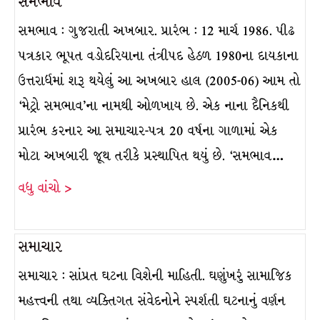
સમભાવ
સમભાવ : ગુજરાતી અખબાર. પ્રારંભ : 12 માર્ચ 1986. પીઢ
પત્રકાર ભૂપત વડોદરિયાના તંત્રીપદ હેઠળ 1980ના દાયકાના
ઉત્તરાર્ધમાં શરૂ થયેલું આ અખબાર હાલ (2005-06) આમ તો
‘મેટ્રો સમભાવ’ના નામથી ઓળખાય છે. એક નાના દૈનિકથી
પ્રારંભ કરનાર આ સમાચાર-પત્ર 20 વર્ષના ગાળામાં એક
મોટા અખબારી જૂથ તરીકે પ્રસ્થાપિત થયું છે. ‘સમભાવ…
વધુ વાંચો >
સમાચાર
સમાચાર : સાંપ્રત ઘટના વિશેની માહિતી. ઘણુંખરું સામાજિક
મહત્ત્વની તથા વ્યક્તિગત સંવેદનોને સ્પર્શતી ઘટનાનું વર્ણન