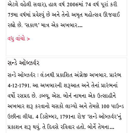
એટલે વહેલી સવાર), હાલ વર્ષ 2006માં 74 વર્ષ પૂરાં કરી
75મા વર્ષમાં પ્રવેશ્યું છે અને તેનો અમૃત મહોત્સવ ઊજવાઈ
રહ્યો છે. ‘સકાળ’ માત્ર એક અખબાર…
વધુ વાંચો >
સન્ડે ઑબ્ઝર્વર
સન્ડે ઑબ્ઝર્વર : લંડનથી પ્રકાશિત અંગ્રેજી અખબાર. પ્રારંભ
4-12-1791. આ અખબારની શરૂઆત અને તેનાં પ્રારંભનાં
વર્ષો રસપ્રદ છે. ડબ્લ્યૂ. એસ. બોર્ન નામના એક ઉત્સાહીને
અખબાર શરૂ કરવાનો ચસકો લાગ્યો અને તેમણે 100 પાઉન્ડ
ઉછીના લીધા. 4 ડિસેમ્બર, 1791ના રોજ ‘સન્ડે ઑબ્ઝર્વર’નું
પ્રકાશન શરૂ થયું. તે દિવસે રવિવાર હતો. બોર્ને તેમના…