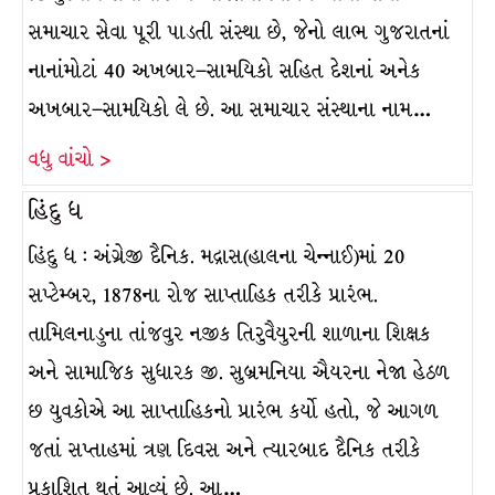
સમાચાર સેવા પૂરી પાડતી સંસ્થા છે, જેનો લાભ ગુજરાતનાં
નાનાંમોટાં 40 અખબાર–સામયિકો સહિત દેશનાં અનેક
અખબાર–સામયિકો લે છે. આ સમાચાર સંસ્થાના નામ…
વધુ વાંચો >
હિંદુ ધ
હિંદુ ધ : અંગ્રેજી દૈનિક. મદ્રાસ(હાલના ચેન્નાઈ)માં 20
સપ્ટેમ્બર, 1878ના રોજ સાપ્તાહિક તરીકે પ્રારંભ.
તામિલનાડુના તાંજવુર નજીક તિરુવૈયુરની શાળાના શિક્ષક
અને સામાજિક સુધારક જી. સુબ્રમનિયા ઐયરના નેજા હેઠળ
છ યુવકોએ આ સાપ્તાહિકનો પ્રારંભ કર્યો હતો, જે આગળ
જતાં સપ્તાહમાં ત્રણ દિવસ અને ત્યારબાદ દૈનિક તરીકે
પ્રકાશિત થતું આવ્યું છે. આ…