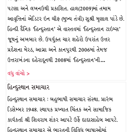
પટણા અને લખનઉથી પ્રકાશિત. હાલ(2009)માં તમામ
આવૃત્તિનાં એડિટર ઇન ચીફ (મુખ્ય તંત્રી) સુશ્રી મૃણાલ પાંડે છે.
હિન્દી દૈનિક ‘હિન્દુસ્તાન’ એ વાસ્તવમાં ‘હિન્દુસ્તાન ટાઇમ્સ’
જૂથનું અખબાર છે. ઉપર્યુક્ત ચાર શહેરો ઉપરાંત ઉત્તર
પ્રદેશના મેરઠ, આગ્રા અને કાનપુરથી 2006માં તેમજ
ઉત્તરાખંડના દહેરાદૂનથી 2008માં ‘હિન્દુસ્તાન’ની…
વધુ વાંચો >
હિન્દુસ્થાન સમાચાર
હિન્દુસ્થાન સમાચાર : બહુભાષી સમાચાર સંસ્થા. પ્રારંભ
ડિસેમ્બર 1948. સ્થાપક પ્રખ્યાત ચિંતક અને સામાજિક
કાર્યકર્તા શ્રી શિવરામ શંકર આપટે ઉર્ફે દાદાસાહેબ આપટે.
હિન્દુસ્થાન સમાચાર એ ભારતની વિવિધ ભાષાઓમાં