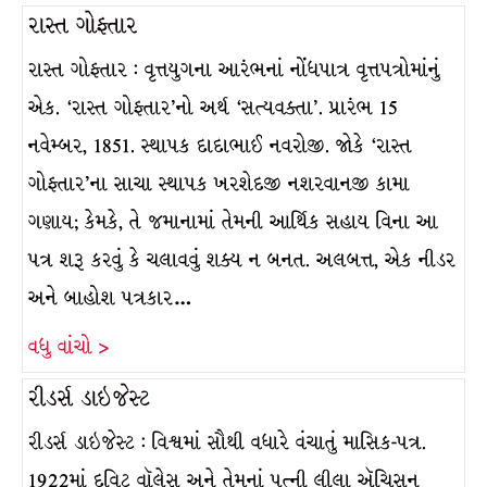
રાસ્ત ગોફ્તાર
રાસ્ત ગોફ્તાર : વૃત્તયુગના આરંભનાં નોંધપાત્ર વૃત્તપત્રોમાંનું
એક. ‘રાસ્ત ગોફ્તાર’નો અર્થ ‘સત્યવક્તા’. પ્રારંભ 15
નવેમ્બર, 1851. સ્થાપક દાદાભાઈ નવરોજી. જોકે ‘રાસ્ત
ગોફ્તાર’ના સાચા સ્થાપક ખરશેદજી નશરવાનજી કામા
ગણાય; કેમકે, તે જમાનામાં તેમની આર્થિક સહાય વિના આ
પત્ર શરૂ કરવું કે ચલાવવું શક્ય ન બનત. અલબત્ત, એક નીડર
અને બાહોશ પત્રકાર…
વધુ વાંચો >
રીડર્સ ડાઇજેસ્ટ
રીડર્સ ડાઇજેસ્ટ : વિશ્વમાં સૌથી વધારે વંચાતું માસિક-પત્ર.
1922માં દવિટ વૉલેસ અને તેમનાં પત્ની લીલા ઍચિસન