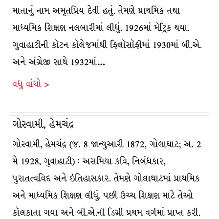
માતાનું નામ અમૃતપ્રિય દેવી હતું. તેમણે પ્રાથમિક તથા
માધ્યમિક શિક્ષણ નલબારીમાં લીધું. 1926માં મૅટ્રિક થયા.
ગુવાહાટીની કૉટન કૉલેજમાંથી ફિલૉસૉફીમાં 1930માં બી.એ.
અને અંગ્રેજી સાથે 1932માં…
વધુ વાંચો >
ગોસ્વામી, હેમચંદ્ર
ગોસ્વામી, હેમચંદ્ર (જ. 8 જાન્યુઆરી 1872, ગોલાઘાટ; અ. 2
મે 1928, ગુવાહાટી) : અસમિયા કવિ, નિબંધકાર,
પુરાતત્વવિદ અને ઇતિહાસકાર. તેમણે ગોલાઘાટમાં પ્રાથમિક
અને માધ્યમિક શિક્ષણ લીધું. પછી ઉચ્ચ શિક્ષણ માટે તેઓ
કૉલકાતા ગયા અને બી.એ.ની ડિગ્રી પ્રથમ વર્ગમાં પ્રાપ્ત કરી.