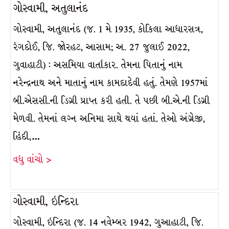
ગોસ્વામી, અતુલાનંદ
ગોસ્વામી, અતુલાનંદ (જ. 1 મે 1935, કોકિલા આધારસત્ર,
રંગદોઈ, જિ. જોરહટ, આસામ; અ. 27 જુલાઈ 2022,
ગુવાહાટી) : અસમિયા વાર્તાકાર. તેમના પિતાનું નામ
નરેન્દ્રનાથ અને માતાનું નામ કામદાદેવી હતું. તેમણે 1957માં
બી.એસસી.ની ડિગ્રી પ્રાપ્ત કરી હતી. તે પછી બી.એ.ની ડિગ્રી
મેળવી. તેમનાં લગ્ન અનિમા સાથે થયાં હતાં. તેઓ અંગ્રેજી,
હિંદી,…
વધુ વાંચો >
ગોસ્વામી, ઇન્દિરા
ગોસ્વામી, ઇન્દિરા (જ. 14 નવેમ્બર 1942, ગુઆહાટી, જિ.