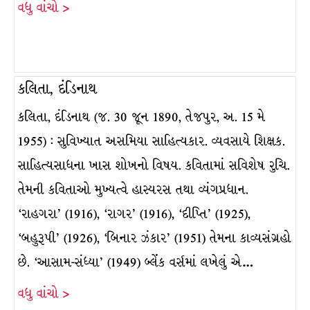
વધુ વાંચો >
કલિતા, દંડિનાથ
કલિતા, દંડિનાથ (જ. 30 જૂન 1890, તેજપુર, અ. 15 મે
1955) : સુવિખ્યાત અસમિયા સાહિત્યકાર. વ્યવસાયે શિક્ષક.
સાહિત્યસાધના ખાસ શોખનો વિષય. કવિતામાં સવિશેષ રુચિ.
તેમની કવિતાઓ મુખ્યત્વે હાસ્યરસ તથા વ્યંગપ્રધાન.
‘રાહગરા’ (1916), ‘રાગર’ (1916), ‘દીપ્તિ’ (1925),
‘બહુરૂપી’ (1926), ‘બિનાર ઝંકાર’ (1951) તેમના કાવ્યસંગ્રહો
છે. ‘આસામ-સંધ્યા’ (1949) બ્લેંક વર્સમાં લખેલું એ…
વધુ વાંચો >