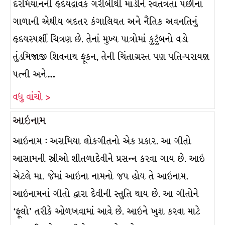
દરમિયાનની હૃદયદ્રાવક ગરીબીથી માંડીને સ્વતંત્રતા પછીના
ગાળાની એથીય બદતર કંગાલિયત અને નૈતિક અવનતિનું
હૃદયસ્પર્શી ચિત્રણ છે. તેનાં મુખ્ય પાત્રોમાં કુટુંબનો વડો
તુંડમિજાજી શિવનાથ ફૂકન, તેની ચિંતાગ્રસ્ત પણ પતિ-પરાયણ
પત્ની અને…
વધુ વાંચો >
આઇનામ
આઇનામ : અસમિયા લોકગીતનો એક પ્રકાર. આ ગીતો
આસામની સ્ત્રીઓ શીતળાદેવીને પ્રસન્ન કરવા ગાય છે. આઇ
એટલે મા. જેમાં આઇના નામનો જપ હોય તે આઇનામ.
આઇનામનાં ગીતો દ્વારા દેવીની સ્તુતિ થાય છે. આ ગીતોને
‘ફૂલો’ તરીકે ઓળખવામાં આવે છે. આઇને ખુશ કરવા માટે