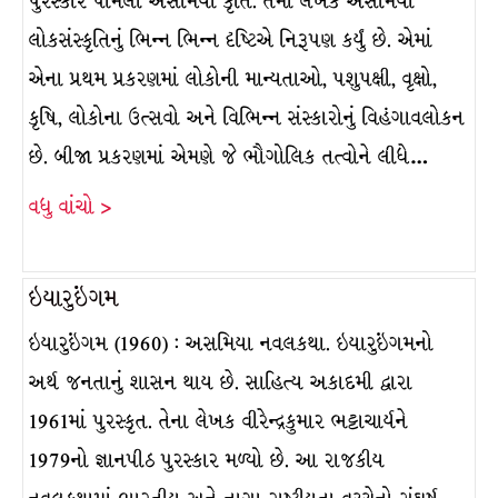
પુરસ્કાર પામેલી અસમિયા કૃતિ. તેમાં લેખકે અસમિયા
લોકસંસ્કૃતિનું ભિન્ન ભિન્ન દૃષ્ટિએ નિરૂપણ કર્યું છે. એમાં
એના પ્રથમ પ્રકરણમાં લોકોની માન્યતાઓ, પશુપક્ષી, વૃક્ષો,
કૃષિ, લોકોના ઉત્સવો અને વિભિન્ન સંસ્કારોનું વિહંગાવલોકન
છે. બીજા પ્રકરણમાં એમણે જે ભૌગોલિક તત્વોને લીધે…
વધુ વાંચો >
ઇયારુઇંગમ
ઇયારુઇંગમ (1960) : અસમિયા નવલકથા. ઇયારુઇંગમનો
અર્થ જનતાનું શાસન થાય છે. સાહિત્ય અકાદમી દ્વારા
1961માં પુરસ્કૃત. તેના લેખક વીરેન્દ્રકુમાર ભટ્ટાચાર્યને
1979નો જ્ઞાનપીઠ પુરસ્કાર મળ્યો છે. આ રાજકીય