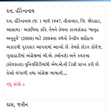
દત્ત, હીરેન્દ્રનાથ
દત્ત, હીરેન્દ્રનાથ (જ. 1 માર્ચ 1947, તીતાબાર, જિ. જોરહાટ,
આસામ) : અસમિયા કવિ. તેમને તેમના કાવ્યસંગ્રહ ‘માનુહ
અનુકૂલે’ (2000) માટે 2004ના વર્ષનો કેન્દ્રીય સાહિત્ય
અકાદમી પુરસ્કાર આપવામાં આવ્યો છે. તેમણે કૉટન કૉલેજ,
ગુવાહાટીમાં અંગ્રેજીમાં બી.એ. (ઑનર્સ) અને કલકત્તા
(કૉલકાતા) યુનિવર્સિટીમાંથી એમ.એ.ની ડિગ્રી પ્રાપ્ત કરી છે.
તેઓ બંગાળી તથા અંગ્રેજી ભાષાની…
વધુ વાંચો >
દાસ, જતીન