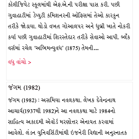
કૉલીજિયેટ સ્કૂલમાંથી એફ.એ.ની પરીક્ષા પાસ કરી. પછી
ગુવાહાટીમાં ડેપ્યુટી કમિશનરની ઑફિસમાં તેઓ કારકુન
તરીકે જોડાયા. થોડો વખત ગોઆલપર અને ધુબ્રી ખાતે નોકરી
કર્યા પછી ગુવાહાટીમાં શિરસ્તેદાર તરીકે સેવાઓ આપી. બ્લૅંક
વર્સમાં રચેલ ‘અભિમન્યુવધ’ (1875) તેમની…
વધુ વાંચો >
જંગમ (1982)
જંગમ (1982) : અસમિયા નવલકથા. લેખક દેવેન્દ્રનાથ
આચાર્ય(1937થી 1982)ને આ નવલકથા માટે 1984નો
સાહિત્ય અકાદમી ઍવૉર્ડ મરણોત્તર એનાયત કરવામાં
આવેલો. લંડન યુનિવર્સિટીમાંથી ઇજનેરી વિદ્યાની અનુસ્નાતક