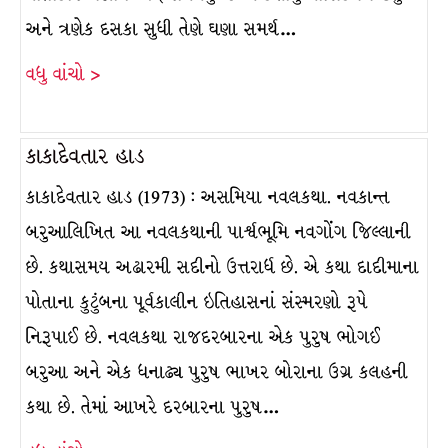
અને ત્રણેક દસકા સુધી તેણે ઘણા સમર્થ…
વધુ વાંચો >
કાકાદેવતાર હાડ
કાકાદેવતાર હાડ (1973) : અસમિયા નવલકથા. નવકાન્ત
બરુઆલિખિત આ નવલકથાની પાર્શ્વભૂમિ નવગોંગ જિલ્લાની
છે. કથાસમય અઢારમી સદીનો ઉત્તરાર્ધ છે. એ કથા દાદીમાના
પોતાના કુટુંબના પૂર્વકાલીન ઇતિહાસનાં સંસ્મરણો રૂપે
નિરૂપાઈ છે. નવલકથા રાજદરબારના એક પુરુષ ભોગઈ
બરુઆ અને એક ધનાઢ્ય પુરુષ ભાખર બોરાના ઉગ્ર કલહની
કથા છે. તેમાં આખરે દરબારના પુરુષ…