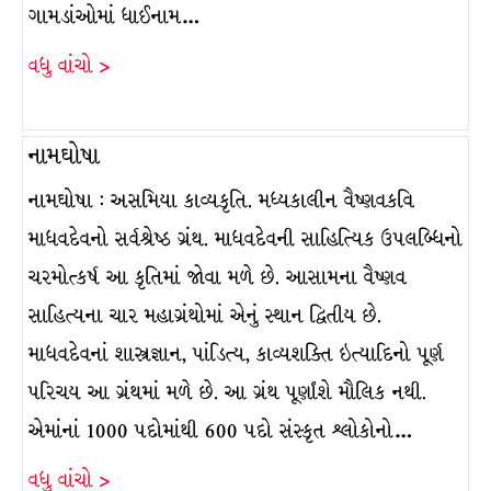
ગામડાંઓમાં ધાઈનામ…
વધુ વાંચો >
નામઘોષા
નામઘોષા : અસમિયા કાવ્યકૃતિ. મધ્યકાલીન વૈષ્ણવકવિ
માધવદેવનો સર્વશ્રેષ્ઠ ગ્રંથ. માધવદેવની સાહિત્યિક ઉપલબ્ધિનો
ચરમોત્કર્ષ આ કૃતિમાં જોવા મળે છે. આસામના વૈષ્ણવ
સાહિત્યના ચાર મહાગ્રંથોમાં એનું સ્થાન દ્વિતીય છે.
માધવદેવનાં શાસ્ત્રજ્ઞાન, પાંડિત્ય, કાવ્યશક્તિ ઇત્યાદિનો પૂર્ણ
પરિચય આ ગ્રંથમાં મળે છે. આ ગ્રંથ પૂર્ણાંશે મૌલિક નથી.
એમાંનાં 1000 પદોમાંથી 600 પદો સંસ્કૃત શ્લોકોનો…
વધુ વાંચો >