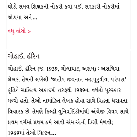
થોડો સમય શિક્ષકની નોકરી કર્યા પછી સરકારી નોકરીમાં
જોડાયા અને…
વધુ વાંચો >
ગોહાઈ, હીરેન
ગોહાઈ, હીરેન (જ. 1939, ગોલાઘાટ, અસમ) : અસમિયા
લેખક. તેમની લખેલી ‘જાતીય જીવનાત મહાપુરુષીયા પરંપરા’
કૃતિને સાહિત્ય અકાદમી તરફથી 1989ના વર્ષનો પુરસ્કાર
મળ્યો હતો. તેઓ નામાંકિત લેખક હોવા સાથે વિદ્વત્તા ધરાવતા
વિચારક છે. તેમણે દિલ્હી યુનિવર્સિટીમાંથી અંગ્રેજી વિષય સાથે
પ્રથમ વર્ગમાં પ્રથમ ક્રમે આવી એમ.એ.ની ડિગ્રી મેળવી;
1969માં તેઓ મિલ્ટન…