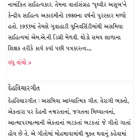
નામાંકિત સાહિત્યકાર. તેમના વાર્તાસંગ્રહ ‘પૃથ્વીર અસુખ’ને
કેન્દ્રીય સાહિત્ય અકાદમીનો 1980ના વર્ષનો પુરસ્કાર મળ્યો
હતો. 1953માં તેમણે ગુવાહાટી યુનિવર્સિટીમાંથી અસમિયા
સાહિત્યમાં એમ.એ.ની ડિગ્રી મેળવી. થોડો સમય શાળાના
શિક્ષક તરીકે કાર્ય કર્યા પછી પત્રકારત્વ…
વધુ વાંચો >
દેહવિચારગીત
દેહવિચારગીત : અસમિયા આધ્યાત્મિક ગીત. વેરાગી ભક્તો,
એકતારા પર દેહની નશ્વરતાનાં, જગતના મિથ્યાત્વનાં,
આત્માપરમાત્માની એકતાનાં ભટકતાં ભટકતાં જે ગીતો ગાતાં
હોય છે તે. એ ગીતોમાં મોહમાયામાંથી મુક્ત થવાનું કહેવામાં