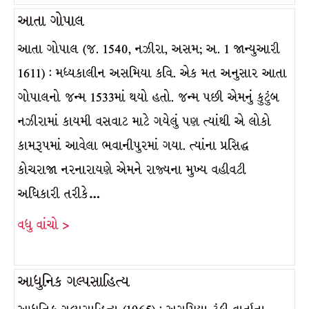
આતા ગોપાલ
આતા ગોપાલ (જ. 1540, નઝીરા, અસમ; અ. 1 જાન્યુઆરી
1611) : મધ્યકાલીન અસમિયા કવિ. એક મત અનુસાર આતા
ગોપાલનો જન્મ 1533માં થયો હતો. જન્મ પછી એમનું કુટુંબ
નઝીરામાં કાયમી વસવાટ માટે ગયેલું પણ ત્યાંથી એ લોકો
કામરૂપમાં આવેલા ભવાનીપુરમાં ગયા. ત્યાંના પ્રસિદ્ધ
કોચરાજા નરનારાયણે એમને રાજ્યના મુખ્ય વહીવટી
અધિકારી તરીકે…
વધુ વાંચો >
આધુનિક ગલ્પસાહિત્ય