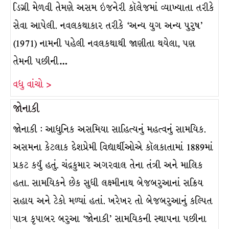
ડિગ્રી મેળવી તેમણે અસમ ઇજનેરી કૉલેજમાં વ્યાખ્યાતા તરીકે
સેવા આપેલી. નવલકથાકાર તરીકે ‘અન્ય યુગ અન્ય પુરુષ’
(1971) નામની પહેલી નવલકથાથી જાણીતા થયેલા, પણ
તેમની પછીની…
વધુ વાંચો >
જોનાકી
જોનાકી : આધુનિક અસમિયા સાહિત્યનું મહત્વનું સામયિક.
અસમના કેટલાક દેશપ્રેમી વિદ્યાર્થીઓએ કૉલકાતામાં 1889માં
પ્રકટ કર્યું હતું. ચંદ્રકુમાર અગરવાલ તેના તંત્રી અને માલિક
હતા. સામયિકને છેક સુધી લક્ષ્મીનાથ બેજબરુઆનાં સક્રિય
સહાય અને ટેકો મળ્યાં હતાં. ખરેખર તો બેજબરુઆનું કલ્પિત
પાત્ર કૃપાબર બરુઆ ‘જોનાકી’ સામયિકની સ્થાપના પછીના