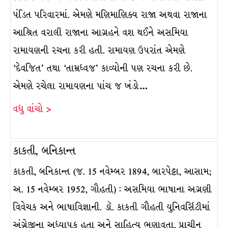
પંડિત પરિવારમાં. એમણે મણિમાણિક્ય રાજા અથવા રાજાના
આશ્રિત વરાલી રાજાના આગ્રહને વશ થઈને અસમિયા
રામાયણની રચના કરી હતી. રામાયણ ઉપરાંત એમણે
‘દેવજિત’ તથા ‘તામ્રધ્વજ’ કાવ્યોની પણ રચના કરી છે.
એમણે રચેલા રામાયણના પાંચ જ ખંડો…
વધુ વાંચો >
કાકતી, બનિકાન્ત
કાકતી, બનિકાન્ત (જ. 15 નવેમ્બર 1894, બારપેટ્ટા, આસામ;
અ. 15 નવેમ્બર 1952, ગૌહતી) : અસમિયા ભાષાના અગ્રણી
વિવેચક અને ભાષાવિજ્ઞાની. ડૉ. કાકતી ગૌહતી યુનિવર્સિટીમાં
અંગ્રેજીના અધ્યાપક હતા અને સાહિત્ય ભણાવતા. પ્રાચીન