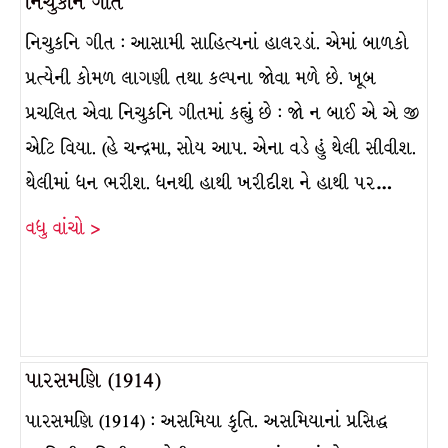
નિચુકનિ ગીત
નિચુકનિ ગીત : આસામી સાહિત્યનાં હાલરડાં. એમાં બાળકો
પ્રત્યેની કોમળ લાગણી તથા કલ્પના જોવા મળે છે. ખૂબ
પ્રચલિત એવા નિચુકનિ ગીતમાં કહ્યું છે : જો ન બાઈ એ એ જી
એટિ વિયા. (હે ચન્દ્રમા, સોય આપ. એના વડે હું થેલી સીવીશ.
થેલીમાં ધન ભરીશ. ધનથી હાથી ખરીદીશ ને હાથી પર…
વધુ વાંચો >
પારસમણિ (1914)
પારસમણિ (1914) : અસમિયા કૃતિ. અસમિયાનાં પ્રસિદ્ધ