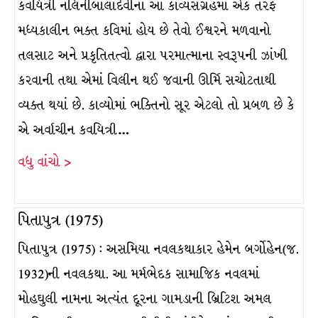
કવયિત્રી નલિનીબાલાદેવીના આ કાવ્યસંગ્રહમાં એક તરફ
મધ્યકાલીન ભક્ત કવિમાં હોય છે તેવો ઈશ્વરને મળવાનો
તલસાટ અને પ્રકૃતિતત્વો દ્વારા પરમાત્માના સ્વરૂપની ઝાંખી
કરવાની તથા એમાં વિલીન થઈ જવાની ઊર્મિ સચોટતાથી
વ્યક્ત થયાં છે. કાવ્યોમાં ભક્તિનો સૂર એટલો તો પ્રબળ છે કે
એ અર્વાચીન કવયિત્રી…
વધુ વાંચો >
પિતાપુત્ર (1975)
પિતાપુત્ર (1975) : અસમિયા નવલકથાકાર હેમેન બર્ગોહેન(જ.
1932)ની નવલકથા. આ મર્મભેદક સામાજિક નવલમાં
મોહઘુલી નામના અત્યંત દૂરના ગામડાની બ્રિટિશ અમલ