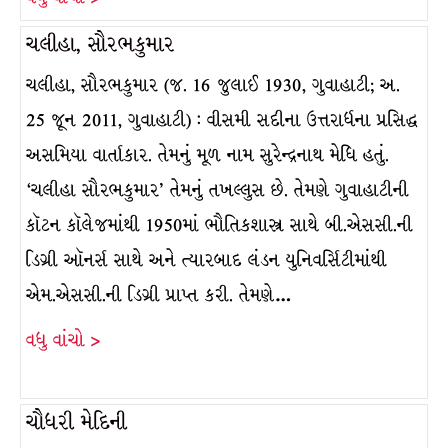
ચલીહા, સૌરભકુમાર
ચલીહા, સૌરભકુમાર (જ. 16 જુલાઈ 1930, ગુવાહાટી; અ.
25 જૂન 2011, ગુવાહાટી) : વીસમી સદીના ઉત્તરાર્ધના પ્રસિદ્ધ
અસમિયા વાર્તાકાર. તેમનું મૂળ નામ સુરેન્દ્રનાથ મેધિ હતું.
‘ચલીહા સૌરભકુમાર’ તેમનું તખલ્લુસ છે. તેમણે ગુવાહાટીની
કૉટન કૉલેજમાંથી 1950માં ભૌતિકશાસ્ત્ર સાથે બી.એસસી.ની
ડિગ્રી ઑનર્સ સાથે અને ત્યારબાદ લંડન યુનિવર્સિટીમાંથી
એમ.એસસી.ની ડિગ્રી પ્રાપ્ત કરી. તેમણે…
વધુ વાંચો >
ચૌધરી મેદિની