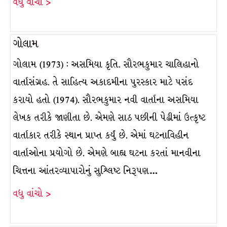
વધુ વાંચો >
ગોલામ
ગોલામ (1973) : અસમિયા કૃતિ. સૌરભકુમાર ચાલિહાનો
વાર્તાસંગ્રહ. તે સાહિત્ય અકાદમીના પુરસ્કાર માટે પસંદ
કરાયો હતો (1974). સૌરભકુમાર નવી વાર્તાના અસમિયા
લેખક તરીકે જાણીતા છે. એમણે સાઠ પછીની પેઢીમાં ઉત્કૃષ્ટ
વાર્તાકાર તરીકે સ્થાન પ્રાપ્ત કર્યું છે. એમાં ઘટનાવિહીન
વાર્તાઓના પ્રયોગો છે. એમણે બાહ્ય ઘટના કરતાં માનવીના
ચિત્તના આંતરવ્યાપારોનું સુશ્લિષ્ટ નિરૂપણ…
વધુ વાંચો >