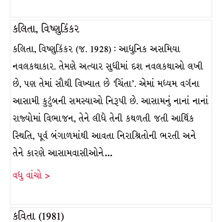
કલિતા, વિષ્ણુકિંકર
કલિતા, વિષ્ણુકિંકર (જ. 1928) : આધુનિક અસમિયા
નવલકથાકાર. તેમણે અત્યાર સુધીમાં દશ નવલકથાઓ લખી
છે, પણ તેમાં સૌથી વિખ્યાત છે ‘ચિંતા’. એમાં મધ્યમ વર્ગના
આસામી કુટુંબની સમસ્યાઓ નિરૂપી છે. આસામનું નાનાં નાનાં
રાજ્યોમાં વિભાજન, તેને લીધે તેની કથળતી જતી આર્થિક
સ્થિતિ, પૂર્વ બંગાળમાંથી આવતા નિરાશ્રિતોની ભરતી અને
તેને કારણે આસામવાસીઓને…
વધુ વાંચો >
કવિતા (1981)