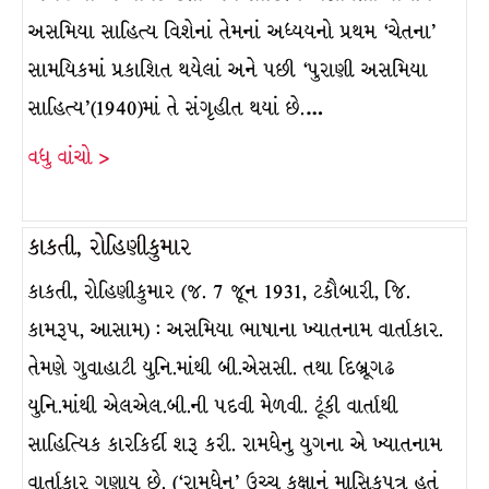
અસમિયા સાહિત્ય વિશેનાં તેમનાં અધ્યયનો પ્રથમ ‘ચેતના’
સામયિકમાં પ્રકાશિત થયેલાં અને પછી ‘પુરાણી અસમિયા
સાહિત્ય’(1940)માં તે સંગૃહીત થયાં છે.…
વધુ વાંચો >
કાકતી, રોહિણીકુમાર
કાકતી, રોહિણીકુમાર (જ. 7 જૂન 1931, ટકૌબારી, જિ.
કામરૂપ, આસામ) : અસમિયા ભાષાના ખ્યાતનામ વાર્તાકાર.
તેમણે ગુવાહાટી યુનિ.માંથી બી.એસસી. તથા દિબ્રૂગઢ
યુનિ.માંથી એલએલ.બી.ની પદવી મેળવી. ટૂંકી વાર્તાથી
સાહિત્યિક કારકિર્દી શરૂ કરી. રામધેનુ યુગના એ ખ્યાતનામ
વાર્તાકાર ગણાય છે. (‘રામધેનુ’ ઉચ્ચ કક્ષાનું માસિકપત્ર હતું