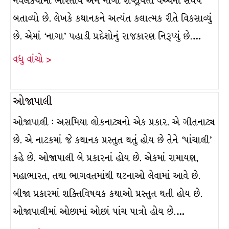
નવલકથામાં ભારતીય અને નાગા રાષ્ટ્રીયતા વચ્ચેનો સંઘર્ષ
બતાવ્યો છે. લેખકે કથાનકને અત્યંત કલાત્મક રીતે વિકસાવ્યું
છે. એમાં ‘નાગા’ પહાડી પ્રદેશોનું રાજકારણ નિરૂપ્યું છે.…
વધુ વાંચો >
ઓજાપાલી
ઓજાપાલી : અસમિયા લોકનાટ્યનો એક પ્રકાર. એ ગીતનાટ્ય
છે. એ નાટકમાં જે કથાનક પ્રસ્તુત થતું હોય છે તેને ‘પાંચાલી’
કહે છે. ઓજાપાલી બે પ્રકારનાં હોય છે. એકમાં રામાયણ,
મહાભારત, તથા ભાગવતમાંથી ઘટનાઓ લેવામાં આવે છે.
બીજા પ્રકારમાં શક્તિવિષયક કથાઓ પ્રસ્તુત થતી હોય છે.
ઓજાપાલીમાં ઓછામાં ઓછાં પાંચ પાત્રો હોય છે.…