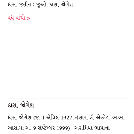
દાસ, જતીન : જુઓ, દાસ, જોગેશ.
વધુ વાંચો >
દાસ, જોગેશ
દાસ, જોગેશ (જ. 1 એપ્રિલ 1927, હંસારા ટી એસ્ટેટ, ડમડમ,
આસામ; અ. 9 સપ્ટેમ્બર 1999) : અસમિયા ભાષાના