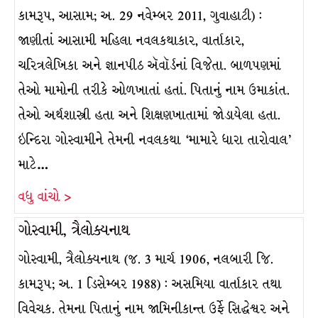
કામરૂપ, આસામ; અ. 29 નવેમ્બર 2011, ગુવાહાટી) :
જાણીતાં આસામી મહિલા નવલકથાકાર, વાર્તાકાર,
ચરિત્રલેખિકા અને જ્ઞાનપીઠ ઍવૉર્ડનાં વિજેતા. બાળપણમાં
તેઓ મામોની તરીકે ઓળખાતાં હતાં. પિતાનું નામ ઉમાકાંત.
તેઓ અર્થશાસ્ત્રી હતા અને શિક્ષણખાતામાં જોડાયેલા હતા.
ઇન્દિરા ગોસ્વામીને તેમની નવલકથા ‘મામારે ધારા તારોવાલ’
માટે…
વધુ વાંચો >
ગોસ્વામી, ત્રૈલોક્યનાથ
ગોસ્વામી, ત્રૈલોક્યનાથ (જ. 3 માર્ચ 1906, નલબારી જિ.
કામરૂપ; અ. 1 ડિસેમ્બર 1988) : અસમિયા વાર્તાકાર તથા
વિવેચક. તેમના પિતાનું નામ જામિનીકાન્ત ઉર્ફે સિદ્ધેશ્વર અને