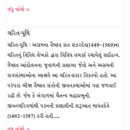
વધુ વાંચો >
ચરિત-પુથિ
ચરિત-પુથિ : અસમના વૈષ્ણવ સંત શંકરદેવ(1449–1569)ના
ચરિતનું વિવિધ લેખકો દ્વારા વિવિધ તબક્કે રચાયેલું સાહિત્ય.
વૈષ્ણવ આંદોલનના જુવાળની પ્રશાખા જેવો અને અસમની
સત્રસંસ્થાઓના આશ્રયે આ ચરિત-પ્રકાર વિકસ્યો હતો. આ
પરંપરા બીજા વૈષ્ણવ સંતોની જીવનકથાઓમાં પણ જળવાઈ
રહી છે. જેમ કે બંગાળમાં ચૈતન્ય મહાપ્રભુની.
જીવનચરિત્રમાંથી પઠનની પ્રણાલીની શરૂઆત માધવદેવે
(1492–1597) કરી હતી.…
વધુ વાંચો >