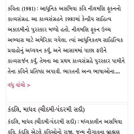
કવિતા (1981) : આધુનિક અસમિયા કવિ નીલમણિ ફૂકનનો
કાવ્યસંગ્રહ. આ કાવ્યસંગ્રહને 1981માં કેન્દ્રીય સાહિત્ય
અકાદમીનો પુરસ્કાર મળ્યો હતો. નીલમણિ ફૂકન ઉચ્ચ
અભ્યાસ માટે અમેરિકા ગયેલા. ત્યાં આધુનિકતમ સાહિત્યિક
પ્રવાહોનું અધ્યયન કર્યું, અને આસામમાં પાછા ફરીને
કાવ્યસર્જન કર્યું. તેમના આ પ્રથમ કાવ્યસંગ્રહે પુરસ્કાર પામીને
તેના કવિને પ્રતિષ્ઠા અપાવી. ભારતની અન્ય ભાષાઓના…
વધુ વાંચો >
કંદલિ, માધવ (ચૌદમી-પંદરમી સદી)
કંદલિ, માધવ (ચૌદમી-પંદરમી સદી) : મધ્યકાલીન અસમિયા
કવિ. કંદલિ એટલે કવિઓનો રાજા. જન્મ નૌગાવના બ્રાહ્મણ