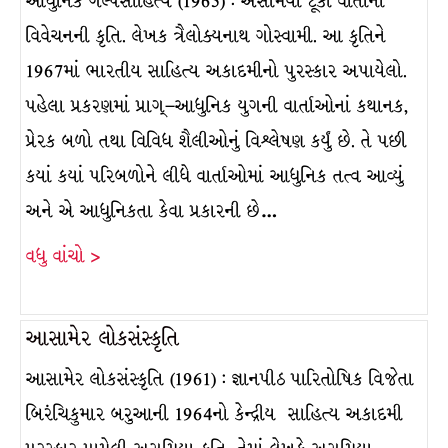
આધુનિક ગલ્પસાહિત્ય (1965) : અસમિયા ટૂંકી વાર્તાના
વિવેચનની કૃતિ. લેખક ત્રૈલોક્યનાથ ગોસ્વામી. આ કૃતિને
1967માં ભારતીય સાહિત્ય અકાદમીનો પુરસ્કાર અપાયેલો.
પહેલા પ્રકરણમાં પ્રાગ્–આધુનિક યુગની વાર્તાઓનાં કથાનક,
પ્રેરક બળો તથા વિવિધ શૈલીઓનું વિશ્લેષણ કર્યું છે. તે પછી
કયાં કયાં પરિબળોને લીધે વાર્તાઓમાં આધુનિક તત્વ આવ્યું
અને એ આધુનિકતા કેવા પ્રકારની છે…
વધુ વાંચો >
આસામેર લોકસંસ્કૃતિ
આસામેર લોકસંસ્કૃતિ (1961) : જ્ઞાનપીઠ પારિતોષિક વિજેતા
બિરંચિકુમાર બરુઆની 1964નો કેન્દ્રીય સાહિત્ય અકાદમી