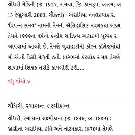
ચૌધરી મેદિની (જ. 1927, રામચા, જિ. કામરૂપ, અસમ; અ.
13 ફેબ્રુઆરી 2003, ગૌહત્તી) : અસમિયા નવલકથાકાર.
‘વિપન્ન સમય’ નામની તેમની ઐતિહાસિક નવલકથા બદલ
તેમને 1999ના વર્ષનો કેન્દ્રીય સાહિત્ય અકાદમી પુરસ્કાર
આપવામાં આવ્યો છે. તેમણે ગુવાહાટીની કૉટન કૉલેજમાંથી
બી.એ.ની ડિગ્રી મેળવી હતી. પ્રારંભમાં કેટલોક સમય તેમણે
શાળામાં શિક્ષક તરીકે કામગીરી કરી.…
વધુ વાંચો >
ચૌધરી, રમાકાન્ત લક્ષ્મીકાન્ત
ચૌધરી, રમાકાન્ત લક્ષ્મીકાન્ત (જ. 1846; અ. 1889) :
જાણીતા અસમિયા કવિ અને નાટ્યકાર. 1870માં તેમણે