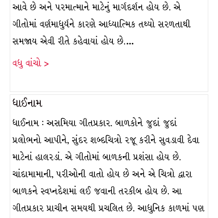
આવે છે અને પરમાત્માને માટેનું માર્ગદર્શન હોય છે. એ
ગીતોમાં વર્ણમાધુર્યને કારણે આધ્યાત્મિક તથ્યો સરળતાથી
સમજાય એવી રીતે કહેવાયાં હોય છે.…
વધુ વાંચો >
ધાઈનામ
ધાઈનામ : અસમિયા ગીતપ્રકાર. બાળકોને જુદાં જુદાં
પ્રલોભનો આપીને, સુંદર શબ્દચિત્રો રજૂ કરીને સુવડાવી દેવા
માટેનાં હાલરડાં. એ ગીતોમાં બાળકની પ્રશંસા હોય છે.
ચાંદામામાની, પરીઓની વાતો હોય છે અને એ ચિત્રો દ્વારા
બાળકને સ્વપ્નદેશમાં લઈ જવાની તરકીબ હોય છે. આ
ગીતપ્રકાર પ્રાચીન સમયથી પ્રચલિત છે. આધુનિક કાળમાં પણ