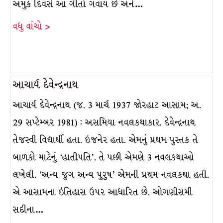
અમુક દિવસે આ ગીતો ગવાય છે અને…
વધુ વાંચો >
આચાર્ય દેવેન્દ્રનાથ
આચાર્ય દેવેન્દ્રનાથ (જ. 3 માર્ચ 1937 જોરહાટ આસામ; અ.
29 સપ્ટેમ્બર 1981) : અસમિયા નવલકથાકાર. દેવેન્દ્રનાથ
તેજસ્વી વિદ્યાર્થી હતા. ઇજનેર હતા. એમનું પ્રથમ પુસ્તક તે
બાળકો માટેનું ‘હાતીપતિ’. તે પછી એમણે 3 નવલકથાઓ
લખેલી. ‘અન્ય જુગ અન્ય પુરુષ’ એમની પ્રથમ નવલકથા હતી.
એ આસામના ઇતિહાસ ઉપર આધારિત છે. ઓગણીસમી
સદીના…