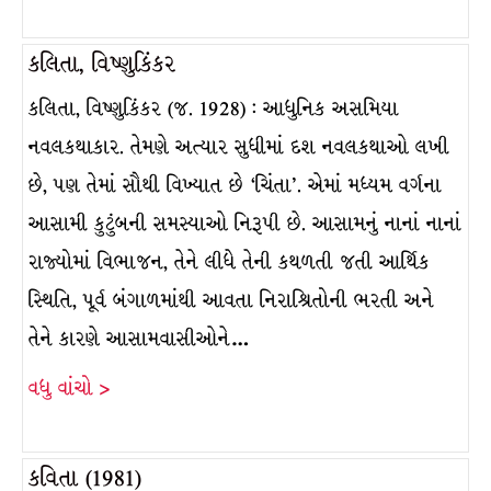
કલિતા, વિષ્ણુકિંકર
કલિતા, વિષ્ણુકિંકર (જ. 1928) : આધુનિક અસમિયા
નવલકથાકાર. તેમણે અત્યાર સુધીમાં દશ નવલકથાઓ લખી
છે, પણ તેમાં સૌથી વિખ્યાત છે ‘ચિંતા’. એમાં મધ્યમ વર્ગના
આસામી કુટુંબની સમસ્યાઓ નિરૂપી છે. આસામનું નાનાં નાનાં
રાજ્યોમાં વિભાજન, તેને લીધે તેની કથળતી જતી આર્થિક
સ્થિતિ, પૂર્વ બંગાળમાંથી આવતા નિરાશ્રિતોની ભરતી અને
તેને કારણે આસામવાસીઓને…
વધુ વાંચો >
કવિતા (1981)