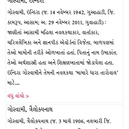
ગોસ્વામી, ઇન્દિરા
ગોસ્વામી, ઇન્દિરા (જ. 14 નવેમ્બર 1942, ગુઆહાટી, જિ.
કામરૂપ, આસામ; અ. 29 નવેમ્બર 2011, ગુવાહાટી) :
જાણીતાં આસામી મહિલા નવલકથાકાર, વાર્તાકાર,
ચરિત્રલેખિકા અને જ્ઞાનપીઠ ઍવૉર્ડનાં વિજેતા. બાળપણમાં
તેઓ મામોની તરીકે ઓળખાતાં હતાં. પિતાનું નામ ઉમાકાંત.
તેઓ અર્થશાસ્ત્રી હતા અને શિક્ષણખાતામાં જોડાયેલા હતા.
ઇન્દિરા ગોસ્વામીને તેમની નવલકથા ‘મામારે ધારા તારોવાલ’
માટે…
વધુ વાંચો >
ગોસ્વામી, ત્રૈલોક્યનાથ
ગોસ્વામી, ત્રૈલોક્યનાથ (જ. 3 માર્ચ 1906, નલબારી જિ.