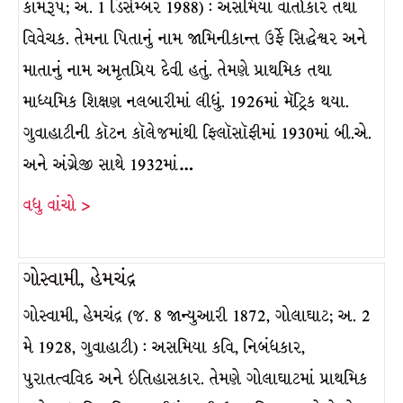
કામરૂપ; અ. 1 ડિસેમ્બર 1988) : અસમિયા વાર્તાકાર તથા
વિવેચક. તેમના પિતાનું નામ જામિનીકાન્ત ઉર્ફે સિદ્ધેશ્વર અને
માતાનું નામ અમૃતપ્રિય દેવી હતું. તેમણે પ્રાથમિક તથા
માધ્યમિક શિક્ષણ નલબારીમાં લીધું. 1926માં મૅટ્રિક થયા.
ગુવાહાટીની કૉટન કૉલેજમાંથી ફિલૉસૉફીમાં 1930માં બી.એ.
અને અંગ્રેજી સાથે 1932માં…
વધુ વાંચો >
ગોસ્વામી, હેમચંદ્ર
ગોસ્વામી, હેમચંદ્ર (જ. 8 જાન્યુઆરી 1872, ગોલાઘાટ; અ. 2
મે 1928, ગુવાહાટી) : અસમિયા કવિ, નિબંધકાર,
પુરાતત્વવિદ અને ઇતિહાસકાર. તેમણે ગોલાઘાટમાં પ્રાથમિક