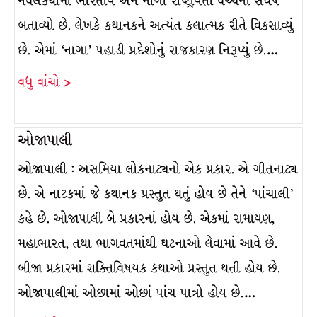
નવલકથામાં ભારતીય અને નાગા રાષ્ટ્રીયતા વચ્ચેનો સંઘર્ષ
બતાવ્યો છે. લેખકે કથાનકને અત્યંત કલાત્મક રીતે વિકસાવ્યું
છે. એમાં ‘નાગા’ પહાડી પ્રદેશોનું રાજકારણ નિરૂપ્યું છે.…
વધુ વાંચો >
ઓજાપાલી
ઓજાપાલી : અસમિયા લોકનાટ્યનો એક પ્રકાર. એ ગીતનાટ્ય
છે. એ નાટકમાં જે કથાનક પ્રસ્તુત થતું હોય છે તેને ‘પાંચાલી’
કહે છે. ઓજાપાલી બે પ્રકારનાં હોય છે. એકમાં રામાયણ,
મહાભારત, તથા ભાગવતમાંથી ઘટનાઓ લેવામાં આવે છે.
બીજા પ્રકારમાં શક્તિવિષયક કથાઓ પ્રસ્તુત થતી હોય છે.
ઓજાપાલીમાં ઓછામાં ઓછાં પાંચ પાત્રો હોય છે.…