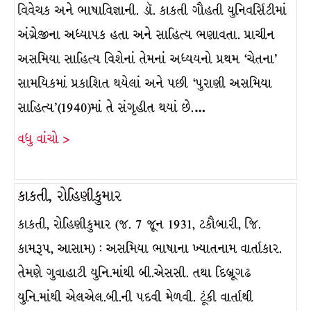
વિવેચક અને ભાષાવિજ્ઞાની. ડૉ. કાકતી ગૌહતી યુનિવર્સિટીમાં
અંગ્રેજીના અધ્યાપક હતા અને સાહિત્ય ભણાવતા. પ્રાચીન
અસમિયા સાહિત્ય વિશેનાં તેમનાં અધ્યયનો પ્રથમ ‘ચેતના’
સામયિકમાં પ્રકાશિત થયેલાં અને પછી ‘પુરાણી અસમિયા
સાહિત્ય’(1940)માં તે સંગૃહીત થયાં છે.…
વધુ વાંચો >
કાકતી, રોહિણીકુમાર
કાકતી, રોહિણીકુમાર (જ. 7 જૂન 1931, ટકૌબારી, જિ.
કામરૂપ, આસામ) : અસમિયા ભાષાના ખ્યાતનામ વાર્તાકાર.
તેમણે ગુવાહાટી યુનિ.માંથી બી.એસસી. તથા દિબ્રૂગઢ
યુનિ.માંથી એલએલ.બી.ની પદવી મેળવી. ટૂંકી વાર્તાથી