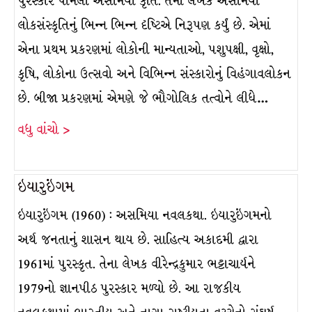
પુરસ્કાર પામેલી અસમિયા કૃતિ. તેમાં લેખકે અસમિયા
લોકસંસ્કૃતિનું ભિન્ન ભિન્ન દૃષ્ટિએ નિરૂપણ કર્યું છે. એમાં
એના પ્રથમ પ્રકરણમાં લોકોની માન્યતાઓ, પશુપક્ષી, વૃક્ષો,
કૃષિ, લોકોના ઉત્સવો અને વિભિન્ન સંસ્કારોનું વિહંગાવલોકન
છે. બીજા પ્રકરણમાં એમણે જે ભૌગોલિક તત્વોને લીધે…
વધુ વાંચો >
ઇયારુઇંગમ
ઇયારુઇંગમ (1960) : અસમિયા નવલકથા. ઇયારુઇંગમનો
અર્થ જનતાનું શાસન થાય છે. સાહિત્ય અકાદમી દ્વારા
1961માં પુરસ્કૃત. તેના લેખક વીરેન્દ્રકુમાર ભટ્ટાચાર્યને
1979નો જ્ઞાનપીઠ પુરસ્કાર મળ્યો છે. આ રાજકીય