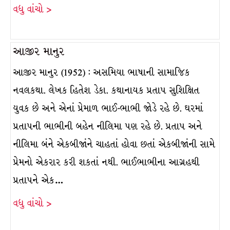
વધુ વાંચો >
આજીર માનુર
આજીર માનુર (1952) : અસમિયા ભાષાની સામાજિક
નવલકથા. લેખક હિતેશ ડેકા. કથાનાયક પ્રતાપ સુશિક્ષિત
યુવક છે અને એનાં પ્રેમાળ ભાઈ-ભાભી જોડે રહે છે. ઘરમાં
પ્રતાપની ભાભીની બહેન નીલિમા પણ રહે છે. પ્રતાપ અને
નીલિમા બંને એકબીજાંને ચાહતાં હોવા છતાં એકબીજાંની સામે
પ્રેમનો એકરાર કરી શકતાં નથી. ભાઈભાભીના આગ્રહથી
પ્રતાપને એક…
વધુ વાંચો >