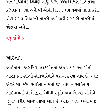
અને માધ્યમિક શિક્ષણ લીધું. પછી ઉચ્ચ શિક્ષણ માટે તેઓ
કૉલકાતા ગયા અને બી.એ.ની ડિગ્રી પ્રથમ વર્ગમાં પ્રાપ્ત કરી.
થોડો સમય શિક્ષકની નોકરી કર્યા પછી સરકારી નોકરીમાં
જોડાયા અને…
વધુ વાંચો >
આઇનામ
આઇનામ : અસમિયા લોકગીતનો એક પ્રકાર. આ ગીતો
આસામની સ્ત્રીઓ શીતળાદેવીને પ્રસન્ન કરવા ગાય છે. આઇ
એટલે મા. જેમાં આઇના નામનો જપ હોય તે આઇનામ.
આઇનામનાં ગીતો દ્વારા દેવીની સ્તુતિ થાય છે. આ ગીતોને
‘ફૂલો’ તરીકે ઓળખવામાં આવે છે. આઇને ખુશ કરવા માટે