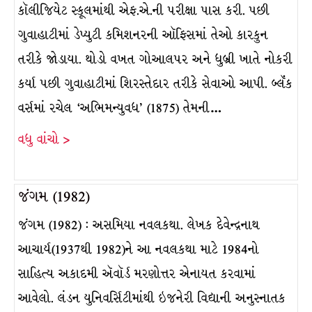
કૉલીજિયેટ સ્કૂલમાંથી એફ.એ.ની પરીક્ષા પાસ કરી. પછી
ગુવાહાટીમાં ડેપ્યુટી કમિશનરની ઑફિસમાં તેઓ કારકુન
તરીકે જોડાયા. થોડો વખત ગોઆલપર અને ધુબ્રી ખાતે નોકરી
કર્યા પછી ગુવાહાટીમાં શિરસ્તેદાર તરીકે સેવાઓ આપી. બ્લૅંક
વર્સમાં રચેલ ‘અભિમન્યુવધ’ (1875) તેમની…
વધુ વાંચો >
જંગમ (1982)
જંગમ (1982) : અસમિયા નવલકથા. લેખક દેવેન્દ્રનાથ
આચાર્ય(1937થી 1982)ને આ નવલકથા માટે 1984નો
સાહિત્ય અકાદમી ઍવૉર્ડ મરણોત્તર એનાયત કરવામાં
આવેલો. લંડન યુનિવર્સિટીમાંથી ઇજનેરી વિદ્યાની અનુસ્નાતક