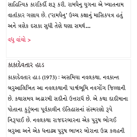
સાહિત્યિક કારકિર્દી શરૂ કરી. રામધેનુ યુગના એ ખ્યાતનામ
વાર્તાકાર ગણાય છે. (‘રામધેનુ’ ઉચ્ચ કક્ષાનું માસિકપત્ર હતું
અને ત્રણેક દસકા સુધી તેણે ઘણા સમર્થ…
વધુ વાંચો >
કાકાદેવતાર હાડ
કાકાદેવતાર હાડ (1973) : અસમિયા નવલકથા. નવકાન્ત
બરુઆલિખિત આ નવલકથાની પાર્શ્વભૂમિ નવગોંગ જિલ્લાની
છે. કથાસમય અઢારમી સદીનો ઉત્તરાર્ધ છે. એ કથા દાદીમાના
પોતાના કુટુંબના પૂર્વકાલીન ઇતિહાસનાં સંસ્મરણો રૂપે
નિરૂપાઈ છે. નવલકથા રાજદરબારના એક પુરુષ ભોગઈ
બરુઆ અને એક ધનાઢ્ય પુરુષ ભાખર બોરાના ઉગ્ર કલહની