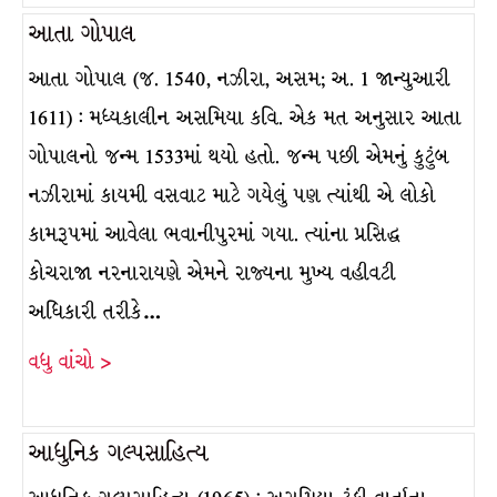
આતા ગોપાલ
આતા ગોપાલ (જ. 1540, નઝીરા, અસમ; અ. 1 જાન્યુઆરી
1611) : મધ્યકાલીન અસમિયા કવિ. એક મત અનુસાર આતા
ગોપાલનો જન્મ 1533માં થયો હતો. જન્મ પછી એમનું કુટુંબ
નઝીરામાં કાયમી વસવાટ માટે ગયેલું પણ ત્યાંથી એ લોકો
કામરૂપમાં આવેલા ભવાનીપુરમાં ગયા. ત્યાંના પ્રસિદ્ધ
કોચરાજા નરનારાયણે એમને રાજ્યના મુખ્ય વહીવટી
અધિકારી તરીકે…
વધુ વાંચો >
આધુનિક ગલ્પસાહિત્ય