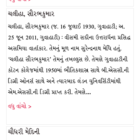
ચલીહા, સૌરભકુમાર
ચલીહા, સૌરભકુમાર (જ. 16 જુલાઈ 1930, ગુવાહાટી; અ.
25 જૂન 2011, ગુવાહાટી) : વીસમી સદીના ઉત્તરાર્ધના પ્રસિદ્ધ
અસમિયા વાર્તાકાર. તેમનું મૂળ નામ સુરેન્દ્રનાથ મેધિ હતું.
‘ચલીહા સૌરભકુમાર’ તેમનું તખલ્લુસ છે. તેમણે ગુવાહાટીની
કૉટન કૉલેજમાંથી 1950માં ભૌતિકશાસ્ત્ર સાથે બી.એસસી.ની
ડિગ્રી ઑનર્સ સાથે અને ત્યારબાદ લંડન યુનિવર્સિટીમાંથી
એમ.એસસી.ની ડિગ્રી પ્રાપ્ત કરી. તેમણે…
વધુ વાંચો >
ચૌધરી મેદિની