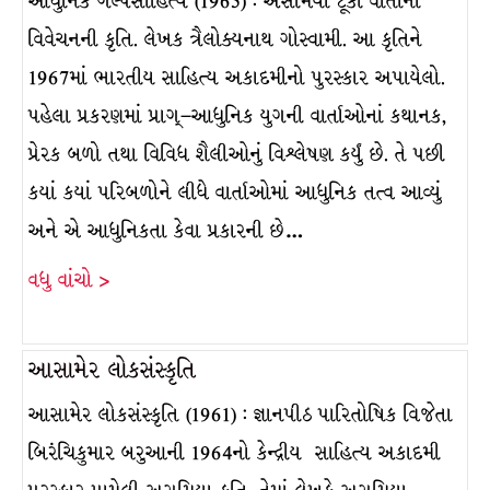
આધુનિક ગલ્પસાહિત્ય (1965) : અસમિયા ટૂંકી વાર્તાના
વિવેચનની કૃતિ. લેખક ત્રૈલોક્યનાથ ગોસ્વામી. આ કૃતિને
1967માં ભારતીય સાહિત્ય અકાદમીનો પુરસ્કાર અપાયેલો.
પહેલા પ્રકરણમાં પ્રાગ્–આધુનિક યુગની વાર્તાઓનાં કથાનક,
પ્રેરક બળો તથા વિવિધ શૈલીઓનું વિશ્લેષણ કર્યું છે. તે પછી
કયાં કયાં પરિબળોને લીધે વાર્તાઓમાં આધુનિક તત્વ આવ્યું
અને એ આધુનિકતા કેવા પ્રકારની છે…
વધુ વાંચો >
આસામેર લોકસંસ્કૃતિ
આસામેર લોકસંસ્કૃતિ (1961) : જ્ઞાનપીઠ પારિતોષિક વિજેતા
બિરંચિકુમાર બરુઆની 1964નો કેન્દ્રીય સાહિત્ય અકાદમી