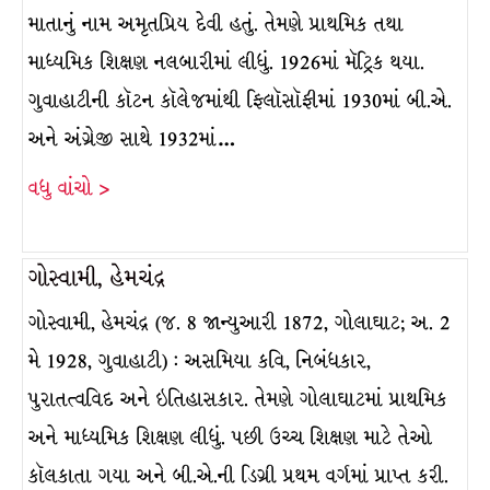
માતાનું નામ અમૃતપ્રિય દેવી હતું. તેમણે પ્રાથમિક તથા
માધ્યમિક શિક્ષણ નલબારીમાં લીધું. 1926માં મૅટ્રિક થયા.
ગુવાહાટીની કૉટન કૉલેજમાંથી ફિલૉસૉફીમાં 1930માં બી.એ.
અને અંગ્રેજી સાથે 1932માં…
વધુ વાંચો >
ગોસ્વામી, હેમચંદ્ર
ગોસ્વામી, હેમચંદ્ર (જ. 8 જાન્યુઆરી 1872, ગોલાઘાટ; અ. 2
મે 1928, ગુવાહાટી) : અસમિયા કવિ, નિબંધકાર,
પુરાતત્વવિદ અને ઇતિહાસકાર. તેમણે ગોલાઘાટમાં પ્રાથમિક
અને માધ્યમિક શિક્ષણ લીધું. પછી ઉચ્ચ શિક્ષણ માટે તેઓ
કૉલકાતા ગયા અને બી.એ.ની ડિગ્રી પ્રથમ વર્ગમાં પ્રાપ્ત કરી.