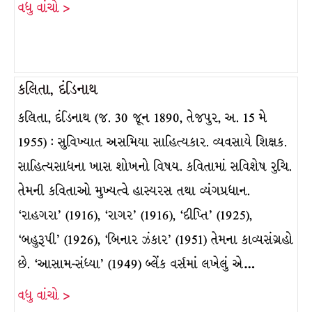
વધુ વાંચો >
કલિતા, દંડિનાથ
કલિતા, દંડિનાથ (જ. 30 જૂન 1890, તેજપુર, અ. 15 મે
1955) : સુવિખ્યાત અસમિયા સાહિત્યકાર. વ્યવસાયે શિક્ષક.
સાહિત્યસાધના ખાસ શોખનો વિષય. કવિતામાં સવિશેષ રુચિ.
તેમની કવિતાઓ મુખ્યત્વે હાસ્યરસ તથા વ્યંગપ્રધાન.
‘રાહગરા’ (1916), ‘રાગર’ (1916), ‘દીપ્તિ’ (1925),
‘બહુરૂપી’ (1926), ‘બિનાર ઝંકાર’ (1951) તેમના કાવ્યસંગ્રહો
છે. ‘આસામ-સંધ્યા’ (1949) બ્લેંક વર્સમાં લખેલું એ…
વધુ વાંચો >