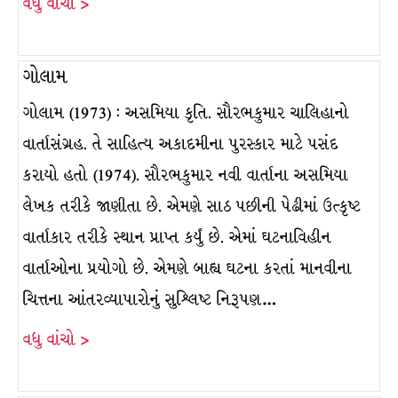
વધુ વાંચો >
ગોલામ
ગોલામ (1973) : અસમિયા કૃતિ. સૌરભકુમાર ચાલિહાનો
વાર્તાસંગ્રહ. તે સાહિત્ય અકાદમીના પુરસ્કાર માટે પસંદ
કરાયો હતો (1974). સૌરભકુમાર નવી વાર્તાના અસમિયા
લેખક તરીકે જાણીતા છે. એમણે સાઠ પછીની પેઢીમાં ઉત્કૃષ્ટ
વાર્તાકાર તરીકે સ્થાન પ્રાપ્ત કર્યું છે. એમાં ઘટનાવિહીન
વાર્તાઓના પ્રયોગો છે. એમણે બાહ્ય ઘટના કરતાં માનવીના
ચિત્તના આંતરવ્યાપારોનું સુશ્લિષ્ટ નિરૂપણ…
વધુ વાંચો >