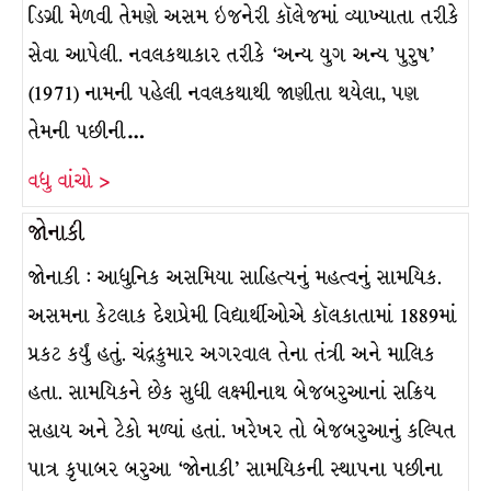
ડિગ્રી મેળવી તેમણે અસમ ઇજનેરી કૉલેજમાં વ્યાખ્યાતા તરીકે
સેવા આપેલી. નવલકથાકાર તરીકે ‘અન્ય યુગ અન્ય પુરુષ’
(1971) નામની પહેલી નવલકથાથી જાણીતા થયેલા, પણ
તેમની પછીની…
વધુ વાંચો >
જોનાકી
જોનાકી : આધુનિક અસમિયા સાહિત્યનું મહત્વનું સામયિક.
અસમના કેટલાક દેશપ્રેમી વિદ્યાર્થીઓએ કૉલકાતામાં 1889માં
પ્રકટ કર્યું હતું. ચંદ્રકુમાર અગરવાલ તેના તંત્રી અને માલિક
હતા. સામયિકને છેક સુધી લક્ષ્મીનાથ બેજબરુઆનાં સક્રિય
સહાય અને ટેકો મળ્યાં હતાં. ખરેખર તો બેજબરુઆનું કલ્પિત
પાત્ર કૃપાબર બરુઆ ‘જોનાકી’ સામયિકની સ્થાપના પછીના