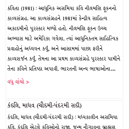
કવિતા (1981) : આધુનિક અસમિયા કવિ નીલમણિ ફૂકનનો
કાવ્યસંગ્રહ. આ કાવ્યસંગ્રહને 1981માં કેન્દ્રીય સાહિત્ય
અકાદમીનો પુરસ્કાર મળ્યો હતો. નીલમણિ ફૂકન ઉચ્ચ
અભ્યાસ માટે અમેરિકા ગયેલા. ત્યાં આધુનિકતમ સાહિત્યિક
પ્રવાહોનું અધ્યયન કર્યું, અને આસામમાં પાછા ફરીને
કાવ્યસર્જન કર્યું. તેમના આ પ્રથમ કાવ્યસંગ્રહે પુરસ્કાર પામીને
તેના કવિને પ્રતિષ્ઠા અપાવી. ભારતની અન્ય ભાષાઓના…
વધુ વાંચો >
કંદલિ, માધવ (ચૌદમી-પંદરમી સદી)
કંદલિ, માધવ (ચૌદમી-પંદરમી સદી) : મધ્યકાલીન અસમિયા
કવિ. કંદલિ એટલે કવિઓનો રાજા. જન્મ નૌગાવના બ્રાહ્મણ