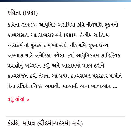
કવિતા (1981)
કવિતા (1981) : આધુનિક અસમિયા કવિ નીલમણિ ફૂકનનો
કાવ્યસંગ્રહ. આ કાવ્યસંગ્રહને 1981માં કેન્દ્રીય સાહિત્ય
અકાદમીનો પુરસ્કાર મળ્યો હતો. નીલમણિ ફૂકન ઉચ્ચ
અભ્યાસ માટે અમેરિકા ગયેલા. ત્યાં આધુનિકતમ સાહિત્યિક
પ્રવાહોનું અધ્યયન કર્યું, અને આસામમાં પાછા ફરીને
કાવ્યસર્જન કર્યું. તેમના આ પ્રથમ કાવ્યસંગ્રહે પુરસ્કાર પામીને
તેના કવિને પ્રતિષ્ઠા અપાવી. ભારતની અન્ય ભાષાઓના…
વધુ વાંચો >
કંદલિ, માધવ (ચૌદમી-પંદરમી સદી)