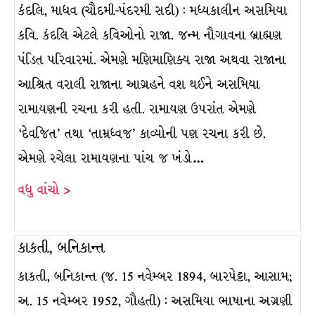
કંદલિ, માધવ (ચૌદમી-પંદરમી સદી) : મધ્યકાલીન અસમિયા
કવિ. કંદલિ એટલે કવિઓનો રાજા. જન્મ નૌગાવના બ્રાહ્મણ
પંડિત પરિવારમાં. એમણે મણિમાણિક્ય રાજા અથવા રાજાના
આશ્રિત વરાલી રાજાના આગ્રહને વશ થઈને અસમિયા
રામાયણની રચના કરી હતી. રામાયણ ઉપરાંત એમણે
‘દેવજિત’ તથા ‘તામ્રધ્વજ’ કાવ્યોની પણ રચના કરી છે.
એમણે રચેલા રામાયણના પાંચ જ ખંડો…
વધુ વાંચો >
કાકતી, બનિકાન્ત
કાકતી, બનિકાન્ત (જ. 15 નવેમ્બર 1894, બારપેટ્ટા, આસામ;
અ. 15 નવેમ્બર 1952, ગૌહતી) : અસમિયા ભાષાના અગ્રણી