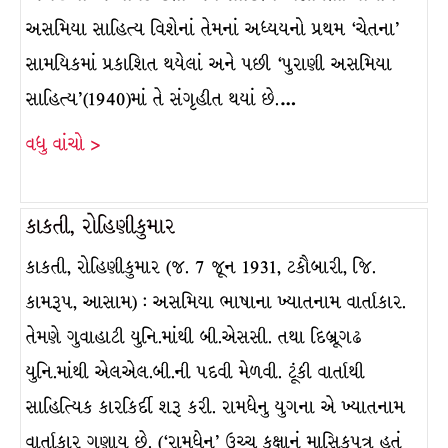
અસમિયા સાહિત્ય વિશેનાં તેમનાં અધ્યયનો પ્રથમ ‘ચેતના’
સામયિકમાં પ્રકાશિત થયેલાં અને પછી ‘પુરાણી અસમિયા
સાહિત્ય’(1940)માં તે સંગૃહીત થયાં છે.…
વધુ વાંચો >
કાકતી, રોહિણીકુમાર
કાકતી, રોહિણીકુમાર (જ. 7 જૂન 1931, ટકૌબારી, જિ.
કામરૂપ, આસામ) : અસમિયા ભાષાના ખ્યાતનામ વાર્તાકાર.
તેમણે ગુવાહાટી યુનિ.માંથી બી.એસસી. તથા દિબ્રૂગઢ
યુનિ.માંથી એલએલ.બી.ની પદવી મેળવી. ટૂંકી વાર્તાથી
સાહિત્યિક કારકિર્દી શરૂ કરી. રામધેનુ યુગના એ ખ્યાતનામ
વાર્તાકાર ગણાય છે. (‘રામધેનુ’ ઉચ્ચ કક્ષાનું માસિકપત્ર હતું