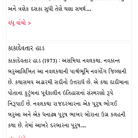
અને ત્રણેક દસકા સુધી તેણે ઘણા સમર્થ…
વધુ વાંચો >
કાકાદેવતાર હાડ
કાકાદેવતાર હાડ (1973) : અસમિયા નવલકથા. નવકાન્ત
બરુઆલિખિત આ નવલકથાની પાર્શ્વભૂમિ નવગોંગ જિલ્લાની
છે. કથાસમય અઢારમી સદીનો ઉત્તરાર્ધ છે. એ કથા દાદીમાના
પોતાના કુટુંબના પૂર્વકાલીન ઇતિહાસનાં સંસ્મરણો રૂપે
નિરૂપાઈ છે. નવલકથા રાજદરબારના એક પુરુષ ભોગઈ
બરુઆ અને એક ધનાઢ્ય પુરુષ ભાખર બોરાના ઉગ્ર કલહની
કથા છે. તેમાં આખરે દરબારના પુરુષ…