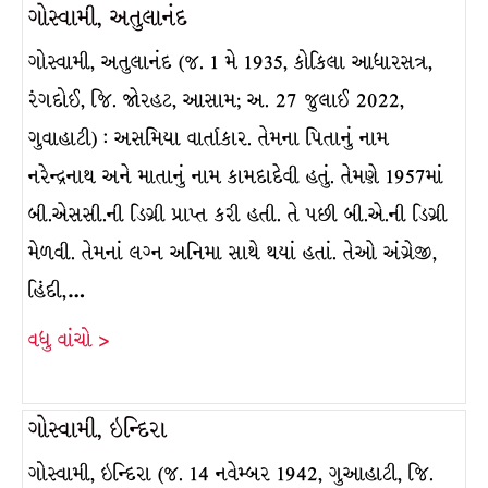
ગોસ્વામી, અતુલાનંદ
ગોસ્વામી, અતુલાનંદ (જ. 1 મે 1935, કોકિલા આધારસત્ર,
રંગદોઈ, જિ. જોરહટ, આસામ; અ. 27 જુલાઈ 2022,
ગુવાહાટી) : અસમિયા વાર્તાકાર. તેમના પિતાનું નામ
નરેન્દ્રનાથ અને માતાનું નામ કામદાદેવી હતું. તેમણે 1957માં
બી.એસસી.ની ડિગ્રી પ્રાપ્ત કરી હતી. તે પછી બી.એ.ની ડિગ્રી
મેળવી. તેમનાં લગ્ન અનિમા સાથે થયાં હતાં. તેઓ અંગ્રેજી,
હિંદી,…
વધુ વાંચો >
ગોસ્વામી, ઇન્દિરા
ગોસ્વામી, ઇન્દિરા (જ. 14 નવેમ્બર 1942, ગુઆહાટી, જિ.