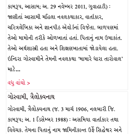
કામરૂપ, આસામ; અ. 29 નવેમ્બર 2011, ગુવાહાટી) :
જાણીતાં આસામી મહિલા નવલકથાકાર, વાર્તાકાર,
ચરિત્રલેખિકા અને જ્ઞાનપીઠ ઍવૉર્ડનાં વિજેતા. બાળપણમાં
તેઓ મામોની તરીકે ઓળખાતાં હતાં. પિતાનું નામ ઉમાકાંત.
તેઓ અર્થશાસ્ત્રી હતા અને શિક્ષણખાતામાં જોડાયેલા હતા.
ઇન્દિરા ગોસ્વામીને તેમની નવલકથા ‘મામારે ધારા તારોવાલ’
માટે…
વધુ વાંચો >
ગોસ્વામી, ત્રૈલોક્યનાથ
ગોસ્વામી, ત્રૈલોક્યનાથ (જ. 3 માર્ચ 1906, નલબારી જિ.
કામરૂપ; અ. 1 ડિસેમ્બર 1988) : અસમિયા વાર્તાકાર તથા
વિવેચક. તેમના પિતાનું નામ જામિનીકાન્ત ઉર્ફે સિદ્ધેશ્વર અને