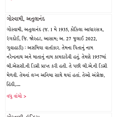
ગોસ્વામી, અતુલાનંદ
ગોસ્વામી, અતુલાનંદ (જ. 1 મે 1935, કોકિલા આધારસત્ર,
રંગદોઈ, જિ. જોરહટ, આસામ; અ. 27 જુલાઈ 2022,
ગુવાહાટી) : અસમિયા વાર્તાકાર. તેમના પિતાનું નામ
નરેન્દ્રનાથ અને માતાનું નામ કામદાદેવી હતું. તેમણે 1957માં
બી.એસસી.ની ડિગ્રી પ્રાપ્ત કરી હતી. તે પછી બી.એ.ની ડિગ્રી
મેળવી. તેમનાં લગ્ન અનિમા સાથે થયાં હતાં. તેઓ અંગ્રેજી,
હિંદી,…
વધુ વાંચો >