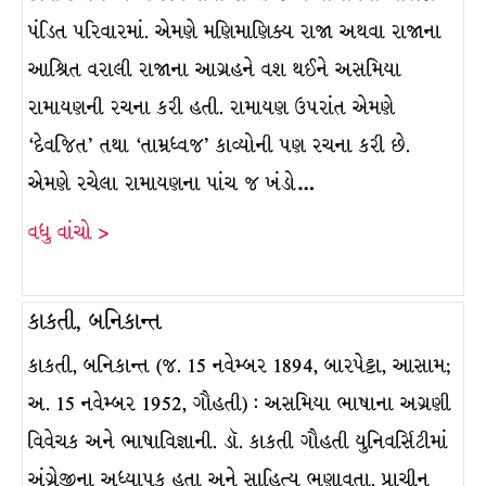
પંડિત પરિવારમાં. એમણે મણિમાણિક્ય રાજા અથવા રાજાના
આશ્રિત વરાલી રાજાના આગ્રહને વશ થઈને અસમિયા
રામાયણની રચના કરી હતી. રામાયણ ઉપરાંત એમણે
‘દેવજિત’ તથા ‘તામ્રધ્વજ’ કાવ્યોની પણ રચના કરી છે.
એમણે રચેલા રામાયણના પાંચ જ ખંડો…
વધુ વાંચો >
કાકતી, બનિકાન્ત
કાકતી, બનિકાન્ત (જ. 15 નવેમ્બર 1894, બારપેટ્ટા, આસામ;
અ. 15 નવેમ્બર 1952, ગૌહતી) : અસમિયા ભાષાના અગ્રણી
વિવેચક અને ભાષાવિજ્ઞાની. ડૉ. કાકતી ગૌહતી યુનિવર્સિટીમાં
અંગ્રેજીના અધ્યાપક હતા અને સાહિત્ય ભણાવતા. પ્રાચીન