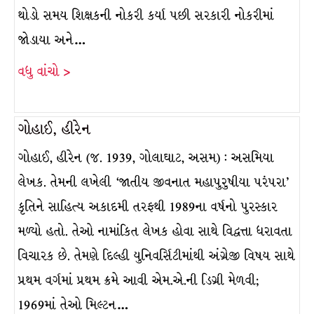
થોડો સમય શિક્ષકની નોકરી કર્યા પછી સરકારી નોકરીમાં
જોડાયા અને…
વધુ વાંચો >
ગોહાઈ, હીરેન
ગોહાઈ, હીરેન (જ. 1939, ગોલાઘાટ, અસમ) : અસમિયા
લેખક. તેમની લખેલી ‘જાતીય જીવનાત મહાપુરુષીયા પરંપરા’
કૃતિને સાહિત્ય અકાદમી તરફથી 1989ના વર્ષનો પુરસ્કાર
મળ્યો હતો. તેઓ નામાંકિત લેખક હોવા સાથે વિદ્વત્તા ધરાવતા
વિચારક છે. તેમણે દિલ્હી યુનિવર્સિટીમાંથી અંગ્રેજી વિષય સાથે
પ્રથમ વર્ગમાં પ્રથમ ક્રમે આવી એમ.એ.ની ડિગ્રી મેળવી;
1969માં તેઓ મિલ્ટન…