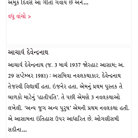
અમુક દિવસે આ ગીતો ગવાય છે અને…
વધુ વાંચો >
આચાર્ય દેવેન્દ્રનાથ
આચાર્ય દેવેન્દ્રનાથ (જ. 3 માર્ચ 1937 જોરહાટ આસામ; અ.
29 સપ્ટેમ્બર 1981) : અસમિયા નવલકથાકાર. દેવેન્દ્રનાથ
તેજસ્વી વિદ્યાર્થી હતા. ઇજનેર હતા. એમનું પ્રથમ પુસ્તક તે
બાળકો માટેનું ‘હાતીપતિ’. તે પછી એમણે 3 નવલકથાઓ
લખેલી. ‘અન્ય જુગ અન્ય પુરુષ’ એમની પ્રથમ નવલકથા હતી.
એ આસામના ઇતિહાસ ઉપર આધારિત છે. ઓગણીસમી
સદીના…