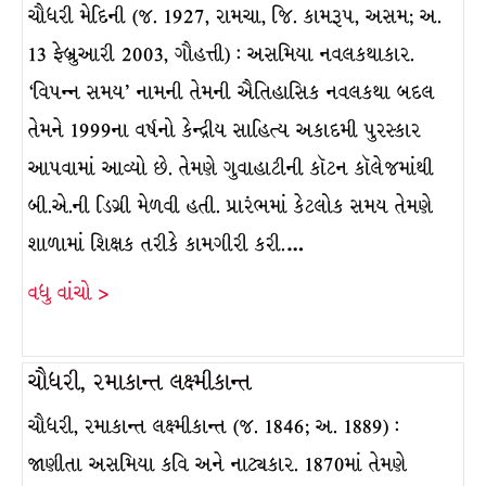
ચૌધરી મેદિની (જ. 1927, રામચા, જિ. કામરૂપ, અસમ; અ.
13 ફેબ્રુઆરી 2003, ગૌહત્તી) : અસમિયા નવલકથાકાર.
‘વિપન્ન સમય’ નામની તેમની ઐતિહાસિક નવલકથા બદલ
તેમને 1999ના વર્ષનો કેન્દ્રીય સાહિત્ય અકાદમી પુરસ્કાર
આપવામાં આવ્યો છે. તેમણે ગુવાહાટીની કૉટન કૉલેજમાંથી
બી.એ.ની ડિગ્રી મેળવી હતી. પ્રારંભમાં કેટલોક સમય તેમણે
શાળામાં શિક્ષક તરીકે કામગીરી કરી.…
વધુ વાંચો >
ચૌધરી, રમાકાન્ત લક્ષ્મીકાન્ત
ચૌધરી, રમાકાન્ત લક્ષ્મીકાન્ત (જ. 1846; અ. 1889) :
જાણીતા અસમિયા કવિ અને નાટ્યકાર. 1870માં તેમણે