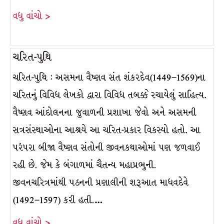
વધુ વાંચો >
ચરિત-પુથિ
ચરિત-પુથિ : અસમના વૈષ્ણવ સંત શંકરદેવ(1449–1569)ના
ચરિતનું વિવિધ લેખકો દ્વારા વિવિધ તબક્કે રચાયેલું સાહિત્ય.
વૈષ્ણવ આંદોલનના જુવાળની પ્રશાખા જેવો અને અસમની
સત્રસંસ્થાઓના આશ્રયે આ ચરિત-પ્રકાર વિકસ્યો હતો. આ
પરંપરા બીજા વૈષ્ણવ સંતોની જીવનકથાઓમાં પણ જળવાઈ
રહી છે. જેમ કે બંગાળમાં ચૈતન્ય મહાપ્રભુની.
જીવનચરિત્રમાંથી પઠનની પ્રણાલીની શરૂઆત માધવદેવે
(1492–1597) કરી હતી.…
વધુ વાંચો >