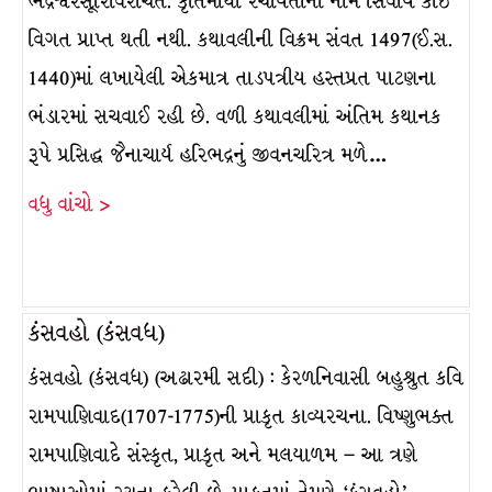
ભદ્રેશ્વરસૂરિવિરચિત. કૃતિમાંથી રચયિતાના નામ સિવાય કોઈ
વિગત પ્રાપ્ત થતી નથી. કથાવલીની વિક્રમ સંવત 1497(ઈ.સ.
1440)માં લખાયેલી એકમાત્ર તાડપત્રીય હસ્તપ્રત પાટણના
ભંડારમાં સચવાઈ રહી છે. વળી કથાવલીમાં અંતિમ કથાનક
રૂપે પ્રસિદ્ધ જૈનાચાર્ય હરિભદ્રનું જીવનચરિત્ર મળે…
વધુ વાંચો >
કંસવહો (કંસવધ)
કંસવહો (કંસવધ) (અઢારમી સદી) : કેરળનિવાસી બહુશ્રુત કવિ
રામપાણિવાદ(1707-1775)ની પ્રાકૃત કાવ્યરચના. વિષ્ણુભક્ત
રામપાણિવાદે સંસ્કૃત, પ્રાકૃત અને મલયાળમ – આ ત્રણે