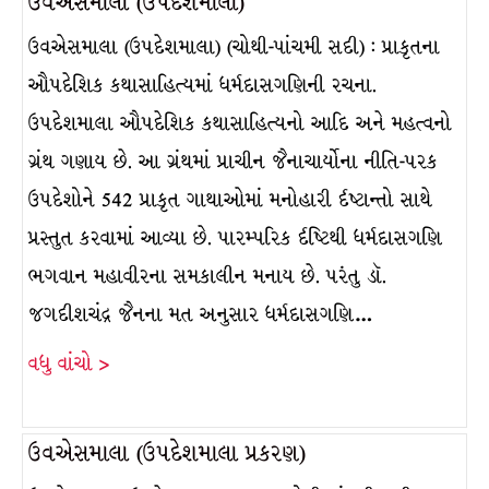
ઉવએસમાલા (ઉપદેશમાલા)
ઉવએસમાલા (ઉપદેશમાલા) (ચોથી-પાંચમી સદી) : પ્રાકૃતના
ઔપદેશિક કથાસાહિત્યમાં ધર્મદાસગણિની રચના.
ઉપદેશમાલા ઔપદેશિક કથાસાહિત્યનો આદિ અને મહત્વનો
ગ્રંથ ગણાય છે. આ ગ્રંથમાં પ્રાચીન જૈનાચાર્યોના નીતિ-પરક
ઉપદેશોને 542 પ્રાકૃત ગાથાઓમાં મનોહારી ર્દષ્ટાન્તો સાથે
પ્રસ્તુત કરવામાં આવ્યા છે. પારમ્પરિક ર્દષ્ટિથી ધર્મદાસગણિ
ભગવાન મહાવીરના સમકાલીન મનાય છે. પરંતુ ડૉ.
જગદીશચંદ્ર જૈનના મત અનુસાર ધર્મદાસગણિ…
વધુ વાંચો >
ઉવએસમાલા (ઉપદેશમાલા પ્રકરણ)