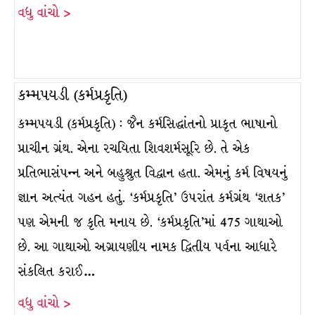
વધુ વાંચો >
કમ્મપયડી (કર્મપ્રકૃતિ)
કમ્મપયડી (કર્મપ્રકૃતિ) : જૈન કર્મસિદ્ધાંતનો પ્રાકૃત ભાષાનો
પ્રાચીન ગ્રંથ. એના રચયિતા શિવશર્મસૂરિ છે. તે એક
પ્રતિભાસંપન્ન અને બહુશ્રુત વિદ્વાન હતા. એમનું કર્મ વિષયનું
જ્ઞાન અત્યંત ગહન હતું. ‘કર્મપ્રકૃતિ’ ઉપરાંત કર્મગ્રંથ ‘શતક’
પણ એમની જ કૃતિ મનાય છે. ‘કર્મપ્રકૃતિ’માં 475 ગાથાઓ
છે. આ ગાથાઓ અગ્રાયણીય નામક દ્વિતીય પર્વના આધારે
સંકલિત કરાઈ…
વધુ વાંચો >