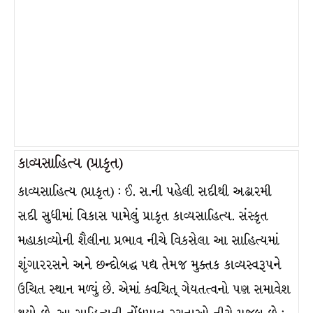
કાવ્યસાહિત્ય (પ્રાકૃત)
કાવ્યસાહિત્ય (પ્રાકૃત) : ઈ. સ.ની પહેલી સદીથી અઢારમી
સદી સુધીમાં વિકાસ પામેલું પ્રાકૃત કાવ્યસાહિત્ય. સંસ્કૃત
મહાકાવ્યોની શૈલીના પ્રભાવ નીચે વિકસેલા આ સાહિત્યમાં
શૃંગારરસને અને છન્દોબદ્ધ પદ્ય તેમજ મુક્તક કાવ્યસ્વરૂપને
ઉચિત સ્થાન મળ્યું છે. એમાં ક્વચિત્ ગેયતત્વનો પણ સમાવેશ