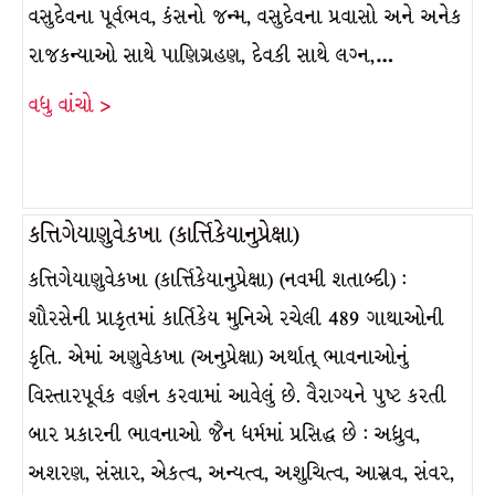
વસુદેવના પૂર્વભવ, કંસનો જન્મ, વસુદેવના પ્રવાસો અને અનેક
રાજકન્યાઓ સાથે પાણિગ્રહણ, દેવકી સાથે લગ્ન,…
વધુ વાંચો >
કત્તિગેયાણુવેકખા (કાર્ત્તિકેયાનુપ્રેક્ષા)
કત્તિગેયાણુવેકખા (કાર્ત્તિકેયાનુપ્રેક્ષા) (નવમી શતાબ્દી) :
શૌરસેની પ્રાકૃતમાં કાર્તિકેય મુનિએ રચેલી 489 ગાથાઓની
કૃતિ. એમાં અણુવેકખા (અનુપ્રેક્ષા) અર્થાત્ ભાવનાઓનું
વિસ્તારપૂર્વક વર્ણન કરવામાં આવેલું છે. વૈરાગ્યને પુષ્ટ કરતી
બાર પ્રકારની ભાવનાઓ જૈન ધર્મમાં પ્રસિદ્ધ છે : અધ્રુવ,
અશરણ, સંસાર, એકત્વ, અન્યત્વ, અશુચિત્વ, આસ્રવ, સંવર,