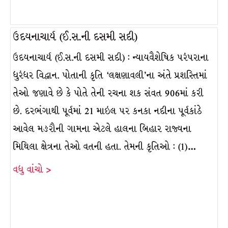
ઉદયનાચાર્ય (ઈ.સ.ની દસમી સદી)
ઉદયનાચાર્ય (ઈ.સ.ની દસમી સદી) : ન્યાયવૈશેષિક પરંપરાના
ધુરંધર વિદ્વાન. પોતાની કૃતિ ‘લક્ષણાવલી’ના અંતે પ્રશસ્તિમાં
તેઓ જણાવે છે કે પોતે તેની રચના શક સંવત 906માં કરી
છે. દરભંગાથી પૂર્વમાં 21 માઇલ પર કનકા નદીના પૂર્વકાંઠે
આવેલ મઙરૌની ગામના એટલે હાલના બિહાર રાજ્યના
મિથિલા ક્ષેત્રના તેઓ વતની હતા. તેમની કૃતિઓ : (1)…
વધુ વાંચો >