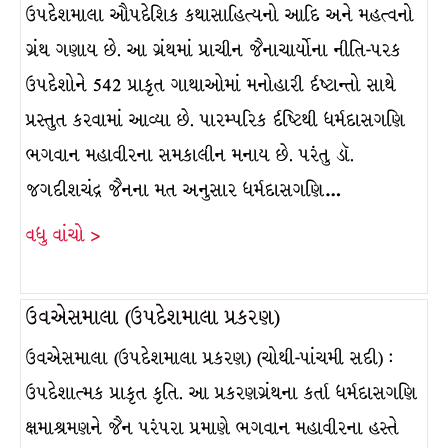
ઉપદેશમાલા ઔપદેશિક કથાસાહિત્યનો આદિ અને મહત્વનો
ગ્રંથ ગણાય છે. આ ગ્રંથમાં પ્રાચીન જૈનાચાર્યોના નીતિ-પરક
ઉપદેશોને 542 પ્રાકૃત ગાથાઓમાં મનોહારી ર્દષ્ટાન્તો સાથે
પ્રસ્તુત કરવામાં આવ્યા છે. પારમ્પરિક ર્દષ્ટિથી ધર્મદાસગણિ
ભગવાન મહાવીરના સમકાલીન મનાય છે. પરંતુ ડૉ.
જગદીશચંદ્ર જૈનના મત અનુસાર ધર્મદાસગણિ…
વધુ વાંચો >
ઉવએસમાલા (ઉપદેશમાલા પ્રકરણ)
ઉવએસમાલા (ઉપદેશમાલા પ્રકરણ) (ચોથી-પાંચમી સદી) :
ઉપદેશાત્મક પ્રાકૃત કૃતિ. આ પ્રકરણગ્રંથના કર્તા ધર્મદાસગણિ
ક્ષમાશ્રમણને જૈન પરંપરા પ્રમાણે ભગવાન મહાવીરના હસ્તે