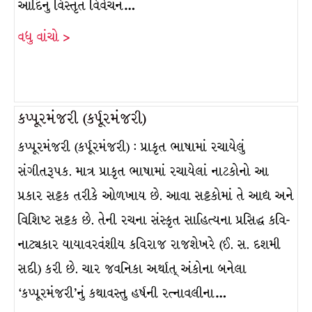
આદિનું વિસ્તૃત વિવેચન…
વધુ વાંચો >
કપ્પૂરમંજરી (કર્પૂરમંજરી)
કપ્પૂરમંજરી (કર્પૂરમંજરી) : પ્રાકૃત ભાષામાં રચાયેલું
સંગીતરૂપક. માત્ર પ્રાકૃત ભાષામાં રચાયેલાં નાટકોનો આ
પ્રકાર સટ્ટક તરીકે ઓળખાય છે. આવા સટ્ટકોમાં તે આદ્ય અને
વિશિષ્ટ સટ્ટક છે. તેની રચના સંસ્કૃત સાહિત્યના પ્રસિદ્ધ કવિ-
નાટ્યકાર યાયાવરવંશીય કવિરાજ રાજશેખરે (ઈ. સ. દશમી
સદી) કરી છે. ચાર જવનિકા અર્થાત્ અંકોના બનેલા
‘કપ્પૂરમંજરી’નું કથાવસ્તુ હર્ષની રત્નાવલીના…