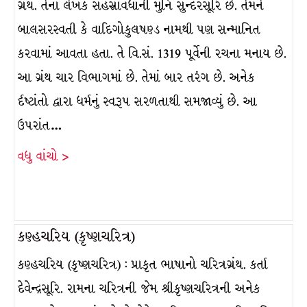
ગ્રંથ. તેના લેખક સહસ્રાવધાની મુનિ સુન્દરસૂરિ છે. તેમને
બાલસરસ્વતી કે વાદિગોકુલષણ્ડ નામથી પણ સન્માનિત
કરવામાં આવતા હતા. તે વિ.સં. 1319 પૂર્વેની રચના મનાય છે.
આ ગ્રંથ ચાર વિભાગમાં છે. તેમાં બાર તરંગ છે. અનેક
ર્દષ્ટાંતો દ્વારા ધર્મનું સ્વરૂપ સરળતાથી સમજાવ્યું છે. આ
ઉપરાંત…
વધુ વાંચો >
કણ્હચરિય (કૃષ્ણચરિત્ર)
કણ્હચરિય (કૃષ્ણચરિત્ર) : પ્રાકૃત ભાષાનો ચરિત્રગ્રંથ. કર્તા
દેવેન્દ્રસૂરિ. રામના ચરિત્રની જેમ શ્રીકૃષ્ણચરિત્રની અનેક