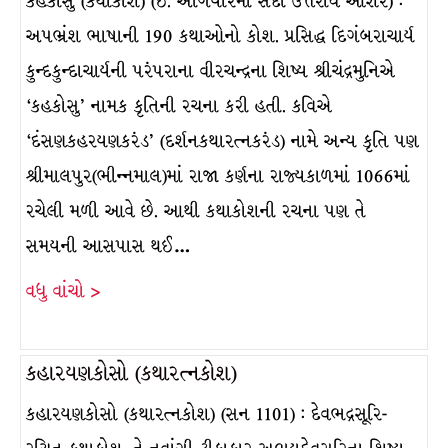
કહકોસુ (કથાકોશ) (ઈ. અગિયારમી સદી ઉત્તરાર્ધ આશરે) :
અપભ્રંશ ભાષાની 190 કથાઓનો કોશ. પ્રસિદ્ધ દિગંબરાચાર્ય
કુન્દકુન્દાચાર્યની પરંપરાના વીરચન્દ્રના શિષ્ય શ્રીચંદ્રમુનિએ
‘કહકોસુ’ નામક કૃતિની રચના કરી હતી. કવિએ
‘દંસણકહરયણકરંડ’ (દર્શનકથારત્નકરંડ) નામે અન્ય કૃતિ પણ
શ્રીમાલપુર(ભીન્નમાલ)માં રાજા કર્ણના રાજ્યકાળમાં 1066માં
રચેલી મળી આવે છે. આથી કથાકોશની રચના પણ તે
સમયની આસપાસ થઈ…
વધુ વાંચો >
કહારયણકોસો (કથારત્નકોશ)
કહારયણકોસો (કથારત્નકોશ) (સન 1101) : દેવભદ્રસૂરિ-