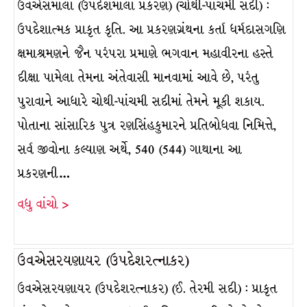
ઉવએસમાલા (ઉપદેશમાલા પ્રકરણ) (ચોથી-પાંચમી સદી) :
ઉપદેશાત્મક પ્રાકૃત કૃતિ. આ પ્રકરણગ્રંથના કર્તા ધર્મદાસગણિ
ક્ષમાશ્રમણને જૈન પરંપરા પ્રમાણે ભગવાન મહાવીરના હસ્તે
દીક્ષા પામેલા તેમના અંતેવાસી માનવામાં આવે છે, પરંતુ
પુરાવાને આધારે ચોથી-પાંચમી સદીમાં તેમને મૂકી શકાય.
પોતાના સાંસારિક પુત્ર રણસિંહકુમારને પ્રતિબોધવા નિમિત્તે,
સર્વ જીવોના કલ્યાણ અર્થે, 540 (544) ગાથાના આ
પ્રકરણની…
વધુ વાંચો >
ઉવએસરયણાયર (ઉપદેશરત્નાકર)
ઉવએસરયણાયર (ઉપદેશરત્નાકર) (ઈ. તેરમી સદી) : પ્રાકૃત