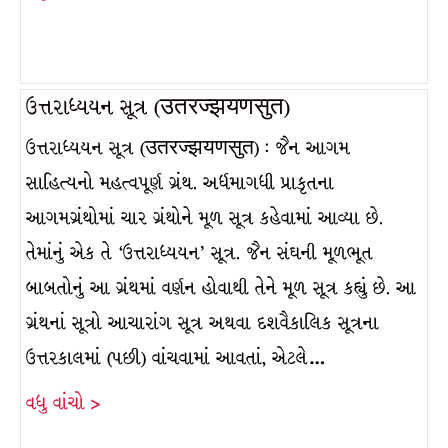
ઉત્તરાધ્યયન સૂત્ર (उतरज्झयणसुत)
ઉત્તરાધ્યયન સૂત્ર (उतरज्झयणसुत) : જૈન આગમ
સાહિત્યનો મહત્વપૂર્ણ ગ્રંથ. અર્ધમાગધી પ્રાકૃતના
આગમગ્રંથોમાં ચાર ગ્રંથોને મૂળ સૂત્ર કહેવામાં આવ્યા છે.
તેમાંનું એક તે ‘ઉત્તરાધ્યયન’ સૂત્ર. જૈન સંઘની મૂળભૂત
બાબતોનું આ ગ્રંથમાં વર્ણન હોવાથી તેને મૂળ સૂત્ર કહ્યું છે. આ
ગ્રંથનાં સૂત્રો આચારાંગ સૂત્ર અથવા દશવૈકાલિક સૂત્રના
ઉત્તરકાલમાં (પછી) વાંચવામાં આવતાં, એટલે…
વધુ વાંચો >