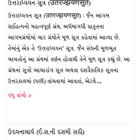
ઉત્તરાધ્યયન સૂત્ર (उतरज्झयणसुत)
ઉત્તરાધ્યયન સૂત્ર (उतरज्झयणसुत) : જૈન આગમ
સાહિત્યનો મહત્વપૂર્ણ ગ્રંથ. અર્ધમાગધી પ્રાકૃતના
આગમગ્રંથોમાં ચાર ગ્રંથોને મૂળ સૂત્ર કહેવામાં આવ્યા છે.
તેમાંનું એક તે ‘ઉત્તરાધ્યયન’ સૂત્ર. જૈન સંઘની મૂળભૂત
બાબતોનું આ ગ્રંથમાં વર્ણન હોવાથી તેને મૂળ સૂત્ર કહ્યું છે. આ
ગ્રંથનાં સૂત્રો આચારાંગ સૂત્ર અથવા દશવૈકાલિક સૂત્રના
ઉત્તરકાલમાં (પછી) વાંચવામાં આવતાં, એટલે…
વધુ વાંચો >
ઉદયનાચાર્ય (ઈ.સ.ની દસમી સદી)