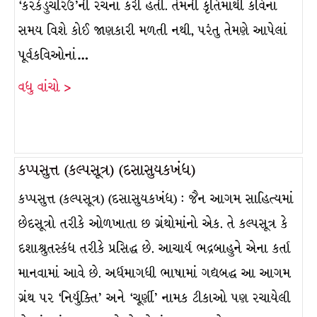
‘કરકંડુચરિઉ’ની રચના કરી હતી. તેમની કૃતિમાંથી કવિના
સમય વિશે કોઈ જાણકારી મળતી નથી, પરંતુ તેમણે આપેલાં
પૂર્વકવિઓનાં…
વધુ વાંચો >
કપ્પસુત્ત (કલ્પસૂત્ર) (દસાસુયકખંધ)
કપ્પસુત્ત (કલ્પસૂત્ર) (દસાસુયકખંધ) : જૈન આગમ સાહિત્યમાં
છેદસૂત્રો તરીકે ઓળખાતા છ ગ્રંથોમાંનો એક. તે કલ્પસૂત્ર કે
દશાશ્રુતસ્કંધ તરીકે પ્રસિદ્ધ છે. આચાર્ય ભદ્રબાહુને એના કર્તા
માનવામાં આવે છે. અર્ધમાગધી ભાષામાં ગદ્યબદ્ધ આ આગમ
ગ્રંથ પર ‘નિર્યુક્તિ’ અને ‘ચૂર્ણી’ નામક ટીકાઓ પણ રચાયેલી