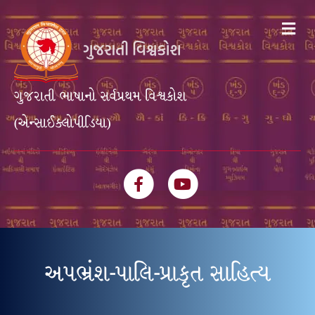
Me
ગુજરાતી ભાષાનો સર્વપ્રથમ વિશ્વકોશ
(એન્સાઈક્લોપીડિયા)
Facebook
Youtube
અપભ્રંશ-પાલિ-પ્રાકૃત સાહિત્ય