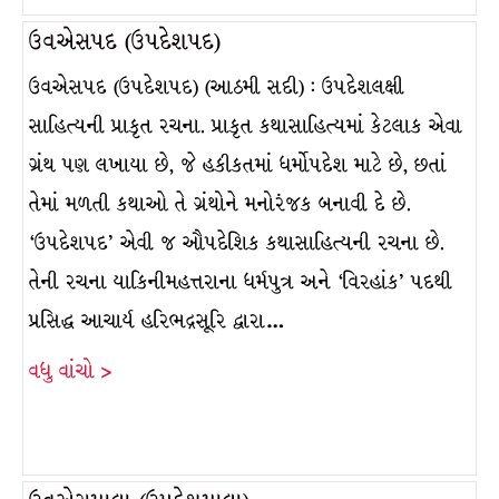
ઉવએસપદ (ઉપદેશપદ)
ઉવએસપદ (ઉપદેશપદ) (આઠમી સદી) : ઉપદેશલક્ષી
સાહિત્યની પ્રાકૃત રચના. પ્રાકૃત કથાસાહિત્યમાં કેટલાક એવા
ગ્રંથ પણ લખાયા છે, જે હકીકતમાં ધર્મોપદેશ માટે છે, છતાં
તેમાં મળતી કથાઓ તે ગ્રંથોને મનોરંજક બનાવી દે છે.
‘ઉપદેશપદ’ એવી જ ઔપદેશિક કથાસાહિત્યની રચના છે.
તેની રચના યાકિનીમહત્તરાના ધર્મપુત્ર અને ‘વિરહાંક’ પદથી
પ્રસિદ્ધ આચાર્ય હરિભદ્રસૂરિ દ્વારા…
વધુ વાંચો >