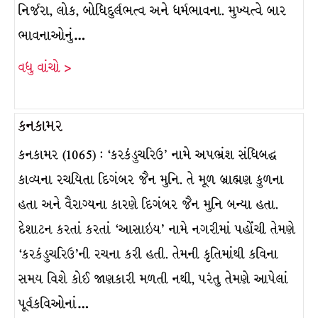
નિર્જરા, લોક, બોધિદુર્લભત્વ અને ધર્મભાવના. મુખ્યત્વે બાર
ભાવનાઓનું…
વધુ વાંચો >
કનકામર
કનકામર (1065) : ‘કરકંડુચરિઉ’ નામે અપભ્રંશ સંધિબદ્ધ
કાવ્યના રચયિતા દિગંબર જૈન મુનિ. તે મૂળ બ્રાહ્મણ કુળના
હતા અને વૈરાગ્યના કારણે દિગંબર જૈન મુનિ બન્યા હતા.
દેશાટન કરતાં કરતાં ‘આસાઇય’ નામે નગરીમાં પહોંચી તેમણે
‘કરકંડુચરિઉ’ની રચના કરી હતી. તેમની કૃતિમાંથી કવિના
સમય વિશે કોઈ જાણકારી મળતી નથી, પરંતુ તેમણે આપેલાં
પૂર્વકવિઓનાં…