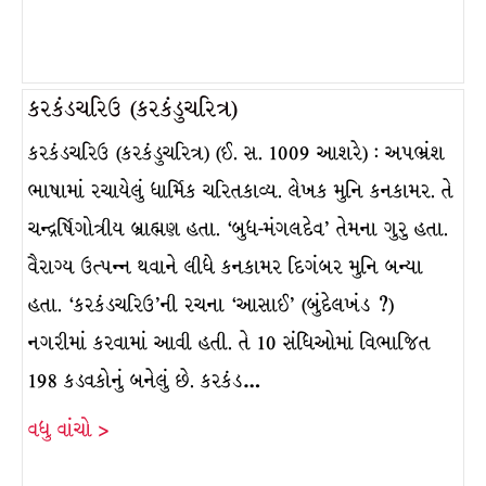
કરકંડચરિઉ (કરકંડુચરિત્ર)
કરકંડચરિઉ (કરકંડુચરિત્ર) (ઈ. સ. 1009 આશરે) : અપભ્રંશ
ભાષામાં રચાયેલું ધાર્મિક ચરિતકાવ્ય. લેખક મુનિ કનકામર. તે
ચન્દ્રર્ષિગોત્રીય બ્રાહ્મણ હતા. ‘બુધ-મંગલદેવ’ તેમના ગુરુ હતા.
વૈરાગ્ય ઉત્પન્ન થવાને લીધે કનકામર દિગંબર મુનિ બન્યા
હતા. ‘કરકંડચરિઉ’ની રચના ‘આસાઈ’ (બુંદેલખંડ ?)
નગરીમાં કરવામાં આવી હતી. તે 10 સંધિઓમાં વિભાજિત
198 કડવકોનું બનેલું છે. કરકંડ…
વધુ વાંચો >