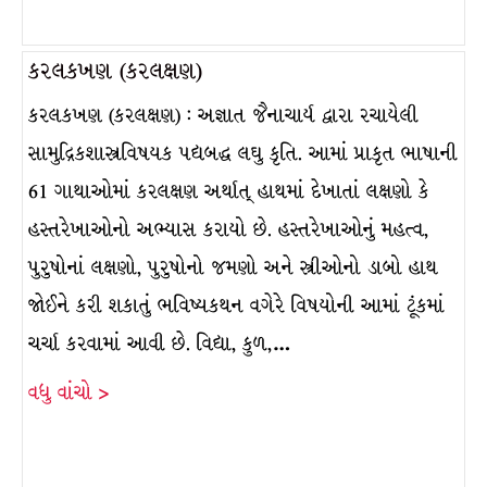
કરલકખણ (કરલક્ષણ)
કરલકખણ (કરલક્ષણ) : અજ્ઞાત જૈનાચાર્ય દ્વારા રચાયેલી
સામુદ્રિકશાસ્ત્રવિષયક પદ્યબદ્ધ લઘુ કૃતિ. આમાં પ્રાકૃત ભાષાની
61 ગાથાઓમાં કરલક્ષણ અર્થાત્ હાથમાં દેખાતાં લક્ષણો કે
હસ્તરેખાઓનો અભ્યાસ કરાયો છે. હસ્તરેખાઓનું મહત્વ,
પુરુષોનાં લક્ષણો, પુરુષોનો જમણો અને સ્ત્રીઓનો ડાબો હાથ
જોઈને કરી શકાતું ભવિષ્યકથન વગેરે વિષયોની આમાં ટૂંકમાં
ચર્ચા કરવામાં આવી છે. વિદ્યા, કુળ,…
વધુ વાંચો >