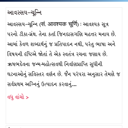
આવસ્સય–ચૂન્નિ
આવસ્સય–ચૂન્નિ (सं. आवश्यक चूर्णि) : આવશ્યક સૂત્ર
પરનો ટીકા-ગ્રંથ. તેના કર્તા જિનદાસગણિ મહત્તર મનાય છે.
આમાં કેવળ શબ્દાર્થનું જ પ્રતિપાદન નથી, પરંતુ ભાષા અને
વિષયની દૃષ્ટિએ જોતાં તે એક સ્વતંત્ર રચના જણાય છે.
ઋષભદેવના જન્મ-મહોત્સવથી નિર્વાણપ્રાપ્તિ સુધીની
ઘટનાઓનું સવિસ્તર વર્ણન છે. જૈન પરંપરા અનુસાર તેમણે જ
સર્વપ્રથમ અગ્નિનું ઉત્પાદન કરવાનું…
વધુ વાંચો >