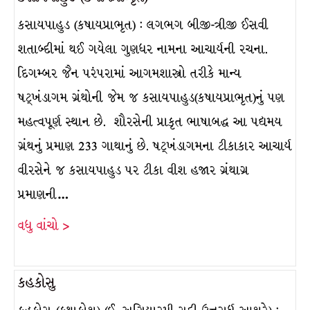
કસાયપાહુડ (કષાયપ્રાભૃત) : લગભગ બીજી-ત્રીજી ઈસવી
શતાબ્દીમાં થઈ ગયેલા ગુણધર નામના આચાર્યની રચના.
દિગમ્બર જૈન પરંપરામાં આગમશાસ્ત્રો તરીકે માન્ય
ષટ્ખંડાગમ ગ્રંથોની જેમ જ કસાયપાહુડ(કષાયપ્રાભૃત)નું પણ
મહત્વપૂર્ણ સ્થાન છે. શૌરસેની પ્રાકૃત ભાષાબદ્ધ આ પદ્યમય
ગ્રંથનું પ્રમાણ 233 ગાથાનું છે. ષટ્ખંડાગમના ટીકાકાર આચાર્ય
વીરસેને જ કસાયપાહુડ પર ટીકા વીશ હજાર ગ્રંથાગ્ર
પ્રમાણની…
વધુ વાંચો >
કહકોસુ