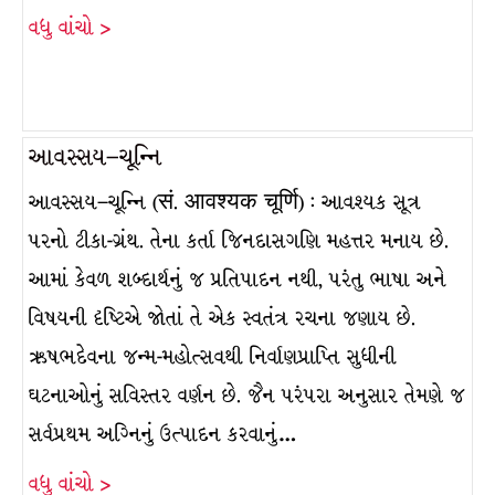
વધુ વાંચો >
આવસ્સય–ચૂન્નિ
આવસ્સય–ચૂન્નિ (सं. आवश्यक चूर्णि) : આવશ્યક સૂત્ર
પરનો ટીકા-ગ્રંથ. તેના કર્તા જિનદાસગણિ મહત્તર મનાય છે.
આમાં કેવળ શબ્દાર્થનું જ પ્રતિપાદન નથી, પરંતુ ભાષા અને
વિષયની દૃષ્ટિએ જોતાં તે એક સ્વતંત્ર રચના જણાય છે.
ઋષભદેવના જન્મ-મહોત્સવથી નિર્વાણપ્રાપ્તિ સુધીની
ઘટનાઓનું સવિસ્તર વર્ણન છે. જૈન પરંપરા અનુસાર તેમણે જ
સર્વપ્રથમ અગ્નિનું ઉત્પાદન કરવાનું…
વધુ વાંચો >