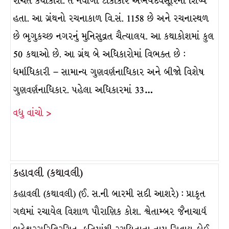
રચિત કથાકોશ. તે નવાંગી ટીકાકાર અભયદેવસૂરિના શિષ્ય
હતા. આ ગ્રંથનો રચનાકાળ વિ.સં. 1158 છે અને રચનાસ્થળ
છે ભૃગુકચ્છ નગરનું મુનિસુવ્રત ચૈત્યાલય. આ કથાકોશમાં કુલ
50 કથાઓ છે. આ ગ્રંથ બે અધિકારોમાં વિભક્ત છે :
ધર્માધિકારી – સામાન્ય ગુણવર્ણનાધિકાર અને બીજો વિશેષ
ગુણવર્ણનાધિકાર. પહેલા અધિકારમાં 33…
વધુ વાંચો >
કહાવલી (કથાવલી)
કહાવલી (કથાવલી) (ઈ. સ.ની બારમી સદી આશરે) : પ્રાકૃત
ગદ્યમાં રચાયેલ વિશાળ પૌરાણિક કોશ. શ્વેતામ્બર જૈનાચાર્ય