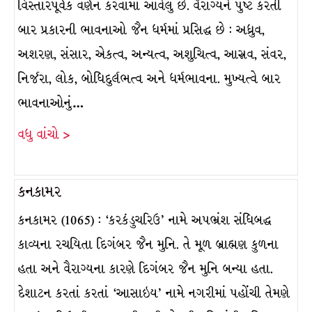
વિસ્તારપૂર્વક વર્ણન કરવામાં આવેલું છે. વૈરાગ્યને પુષ્ટ કરતી
બાર પ્રકારની ભાવનાઓ જૈન ધર્મમાં પ્રસિદ્ધ છે : અધ્રુવ,
અશરણ, સંસાર, એકત્વ, અન્યત્વ, અશુચિત્વ, આસ્રવ, સંવર,
નિર્જરા, લોક, બોધિદુર્લભત્વ અને ધર્મભાવના. મુખ્યત્વે બાર
ભાવનાઓનું…
વધુ વાંચો >
કનકામર
કનકામર (1065) : ‘કરકંડુચરિઉ’ નામે અપભ્રંશ સંધિબદ્ધ
કાવ્યના રચયિતા દિગંબર જૈન મુનિ. તે મૂળ બ્રાહ્મણ કુળના
હતા અને વૈરાગ્યના કારણે દિગંબર જૈન મુનિ બન્યા હતા.
દેશાટન કરતાં કરતાં ‘આસાઇય’ નામે નગરીમાં પહોંચી તેમણે