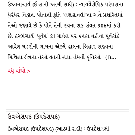
ઉદયનાચાર્ય (ઈ.સ.ની દસમી સદી) : ન્યાયવૈશેષિક પરંપરાના
ધુરંધર વિદ્વાન. પોતાની કૃતિ ‘લક્ષણાવલી’ના અંતે પ્રશસ્તિમાં
તેઓ જણાવે છે કે પોતે તેની રચના શક સંવત 906માં કરી
છે. દરભંગાથી પૂર્વમાં 21 માઇલ પર કનકા નદીના પૂર્વકાંઠે
આવેલ મઙરૌની ગામના એટલે હાલના બિહાર રાજ્યના
મિથિલા ક્ષેત્રના તેઓ વતની હતા. તેમની કૃતિઓ : (1)…
વધુ વાંચો >
ઉવએસપદ (ઉપદેશપદ)
ઉવએસપદ (ઉપદેશપદ) (આઠમી સદી) : ઉપદેશલક્ષી