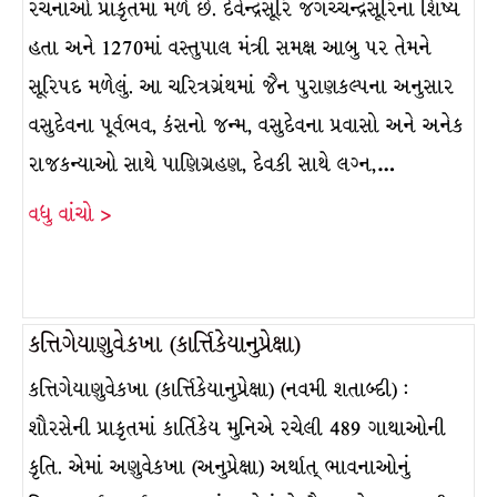
રચનાઓ પ્રાકૃતમાં મળે છે. દેવેન્દ્રસૂરિ જગચ્ચન્દ્રસૂરિના શિષ્ય
હતા અને 1270માં વસ્તુપાલ મંત્રી સમક્ષ આબુ પર તેમને
સૂરિપદ મળેલું. આ ચરિત્રગ્રંથમાં જૈન પુરાણકલ્પના અનુસાર
વસુદેવના પૂર્વભવ, કંસનો જન્મ, વસુદેવના પ્રવાસો અને અનેક
રાજકન્યાઓ સાથે પાણિગ્રહણ, દેવકી સાથે લગ્ન,…
વધુ વાંચો >
કત્તિગેયાણુવેકખા (કાર્ત્તિકેયાનુપ્રેક્ષા)
કત્તિગેયાણુવેકખા (કાર્ત્તિકેયાનુપ્રેક્ષા) (નવમી શતાબ્દી) :
શૌરસેની પ્રાકૃતમાં કાર્તિકેય મુનિએ રચેલી 489 ગાથાઓની
કૃતિ. એમાં અણુવેકખા (અનુપ્રેક્ષા) અર્થાત્ ભાવનાઓનું