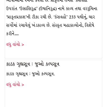
ભાષાઓમાં રચના કરેલી છે. પ્રાકૃતમાં તેમણે ‘કંસવહો’
ઉપરાંત ‘ઉસાણિરુદ્ધ’ (ઉષાનિરુદ્ધ) નામે કાવ્ય તથા વરરુચિના
‘પ્રાકૃતપ્રકાશ’ની ટીકા રચી છે. ‘કંસવહો’ 233 પદ્યોનું, ચાર
સર્ગોમાં રચાયેલું ખંડકાવ્ય છે. સંસ્કૃત મહાકાવ્યોનો, વિશેષે
કરીને…
વધુ વાંચો >
કાઠક ગૃહ્યસૂત્ર : જુઓ કલ્પસૂત્ર
કાઠક ગૃહ્યસૂત્ર : જુઓ કલ્પસૂત્ર.
વધુ વાંચો >