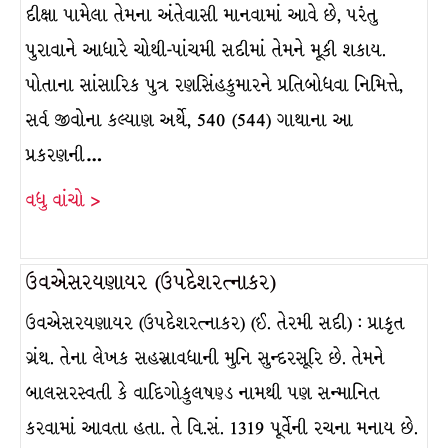
દીક્ષા પામેલા તેમના અંતેવાસી માનવામાં આવે છે, પરંતુ
પુરાવાને આધારે ચોથી-પાંચમી સદીમાં તેમને મૂકી શકાય.
પોતાના સાંસારિક પુત્ર રણસિંહકુમારને પ્રતિબોધવા નિમિત્તે,
સર્વ જીવોના કલ્યાણ અર્થે, 540 (544) ગાથાના આ
પ્રકરણની…
વધુ વાંચો >
ઉવએસરયણાયર (ઉપદેશરત્નાકર)
ઉવએસરયણાયર (ઉપદેશરત્નાકર) (ઈ. તેરમી સદી) : પ્રાકૃત
ગ્રંથ. તેના લેખક સહસ્રાવધાની મુનિ સુન્દરસૂરિ છે. તેમને
બાલસરસ્વતી કે વાદિગોકુલષણ્ડ નામથી પણ સન્માનિત
કરવામાં આવતા હતા. તે વિ.સં. 1319 પૂર્વેની રચના મનાય છે.