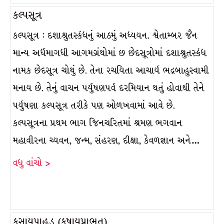
કલ્પસૂત્ર
કલ્પસૂત્ર : દશાશ્રુતસ્કંધનું આઠમું અધ્યયન. શ્વેતામ્બર જૈન
માન્ય અર્ધમાગધી આગમગ્રંથોમાં છ છેદસૂત્રોમાં દશાશ્રુતસ્કંધ
નામક છેદસૂત્ર ચોથું છે. તેના રચયિતા આચાર્ય ભદ્રબાહુસ્વામી
મનાય છે. તેનું વાચન પર્યુષણપર્વ દરમિયાન થતું હોવાથી તેને
પર્યુષણા કલ્પસૂત્ર તરીકે પણ ઓળખવામાં આવે છે.
કલ્પસૂત્રના પ્રથમ ભાગ જિનચરિતમાં શ્રમણ ભગવાન
મહાવીરના ચ્યવન, જન્મ, સંહરણ, દીક્ષા, કેવળજ્ઞાન અને…
વધુ વાંચો >
કસાયપાહુડ (કષાયપ્રાભૃત)