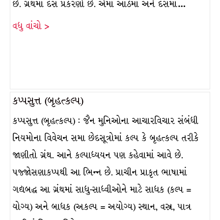
છે. ગ્રંથમાં દસ પ્રકરણો છે. એમાં આઠમા અને દસમા…
વધુ વાંચો >
કપ્પસુત્ત (બૃહત્કલ્પ)
કપ્પસુત્ત (બૃહત્કલ્પ) : જૈન મુનિઓના આચારવિચાર સંબંધી
નિયમોના વિવેચન સમા છેદસૂત્રોમાં કલ્પ કે બૃહત્કલ્પ તરીકે
જાણીતો ગ્રંથ. આને કલ્પાધ્યયન પણ કહેવામાં આવે છે.
પજ્જોસણાકપ્પથી આ ભિન્ન છે. પ્રાચીન પ્રાકૃત ભાષામાં
ગદ્યબદ્ધ આ ગ્રંથમાં સાધુ-સાધ્વીઓને માટે સાધક (કલ્પ =
યોગ્ય) અને બાધક (અકલ્પ = અયોગ્ય) સ્થાન, વસ્ત્ર, પાત્ર