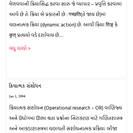
મેળવવાની ક્રિયાસિદ્ધ કરવા સારુ જે વ્યાપાર – પ્રવૃત્તિ કરવામાં
આવે છે તે. ક્રિયા બે પ્રકારની છે : गच्छति(તે જાય છે)માં
ચલનાત્મક ક્રિયા (dynamic action) છે. આવી ક્રિયા तिङ् કે
कृत् પ્રત્યયો વડે દર્શાવાય છે.…
વધુ વાંચો >
ક્રિયાત્મક સંશોધન
Jan 1, 1994
ક્રિયાત્મક સંશોધન (Operational research – OR) વાણિજ્ય
અને ઉદ્યોગમાં ઊભા થતા પ્રશ્નોના નિરાકરણ માટે ગણિતશાસ્ત્ર
અને આંકડાશાસ્ત્રમાં ચલાવતી સંશોધનાત્મક પ્રક્રિયા. બીજા