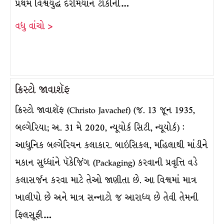
પ્રથમ વિશ્વયુદ્ધ દરમિયાન ટોર્કીની…
વધુ વાંચો >
ક્રિસ્ટો જાવાશૅફ
ક્રિસ્ટો જાવાશૅફ (Christo Javachef) (જ. 13 જૂન 1935,
બલ્ગેરિયા; અ. 31 મે 2020, ન્યૂયોર્ક સિટી, ન્યૂયોર્ક) :
આધુનિક બલ્ગેરિયન કલાકાર. બાઇસિકલ, મહિલાથી માંડીને
મકાન સુધ્ધાંને પૅકેજિંગ (Packaging) કરવાની પ્રવૃત્તિ વડે
કલાસર્જન કરવા માટે તેઓ જાણીતા છે. આ વિશ્વમાં માત્ર
ખાલીપો છે અને માત્ર સન્નાટો જ આરાધ્ય છે તેવી તેમની
ફિલસૂફી…