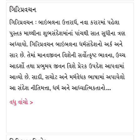
ગિરિપ્રવચન
ગિરિપ્રવચન : બાઇબલના ઉત્તરાર્ધ, નવા કરારમાં પહેલા
પુસ્તક માથ્થીના શુભસંદેશમાંનાં પાંચથી સાત સુધીના ત્રણ
અધ્યાયો. ગિરિપ્રવચન બાઇબલના ધર્મસંદેશનો અર્ક અને
સાર છે. તેમાં માનવજીવન વિશેની સર્વોત્કૃષ્ટ ભાવના, ઉચ્ચ
આદર્શો તથા પ્રભુમય જીવન વિશે પ્રેરક ઉપદેશ આપવામાં
આવ્યો છે. સાદી, સચોટ અને મર્મવેધક ભાષામાં અપાયેલો
આ સંદેશ નીતિમત્તા, ધર્મ અને આધ્યાત્મિકતાનો…
વધુ વાંચો >