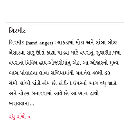
ગિરમીટ
ગિરમીટ (hand auger) : લાકડામાં મોટા અને લાંબા બોલ્ટ
બેસાડવા સારુ ઊંડાં કાણાં પાડવા માટે વપરાતું, સુથારીકામમાં
વપરાતાં વિવિધ હાથ-ઓજારોમાંનું એક. આ ઓજારનો મુખ્ય
ભાગ પોલાદના લાંબા સળિયામાંથી બનાવેલ 40થી 60
સેમી. લાંબી દાંડી હોય છે. દાંડીનો ઉપરનો ભાગ વધુ જાડો
અને ચોરસ બનાવવામાં આવે છે. આ ભાગ હાથો
ભરાવવાના…
વધુ વાંચો >