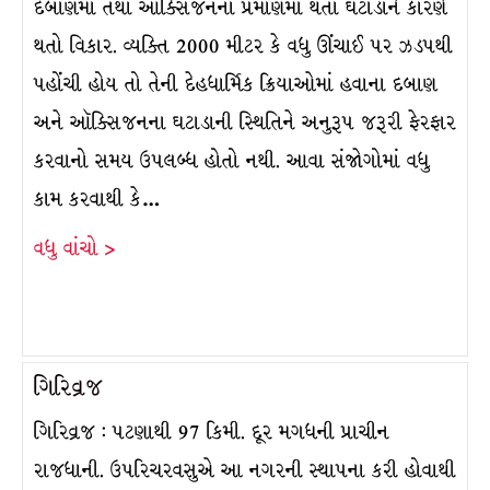
દબાણમાં તથા ઑક્સિજનના પ્રમાણમાં થતા ઘટાડાને કારણે
થતો વિકાર. વ્યક્તિ 2000 મીટર કે વધુ ઊંચાઈ પર ઝડપથી
પહોંચી હોય તો તેની દેહધાર્મિક ક્રિયાઓમાં હવાના દબાણ
અને ઑક્સિજનના ઘટાડાની સ્થિતિને અનુરૂપ જરૂરી ફેરફાર
કરવાનો સમય ઉપલબ્ધ હોતો નથી. આવા સંજોગોમાં વધુ
કામ કરવાથી કે…
વધુ વાંચો >
ગિરિવ્રજ
ગિરિવ્રજ : પટણાથી 97 કિમી. દૂર મગધની પ્રાચીન
રાજધાની. ઉપરિચરવસુએ આ નગરની સ્થાપના કરી હોવાથી