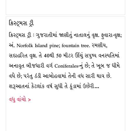
ક્રિસ્ટ્મસ ટ્રી
ક્રિસ્ટ્મસ ટ્રી : ગુજરાતીમાં જાણીતું નાતાલનું વૃક્ષ. ફુવારા-વૃક્ષ;
અં. Norfolk Island pine; fountain tree. રમણીય,
સદાહરિત વૃક્ષ. તે 40થી 50 મીટર ઊંચું સપુષ્પ વનસ્પતિમાં
અનાવૃત બીજધારી વર્ગ Coniferales-નું છે; તે ખૂબ જ ધીમે
વધે છે; પરંતુ ઠંડી આબોહવામાં તેની વધ સારી થાય છે.
શરૂઆતનાં કેટલાંક વર્ષ સુધી તે કૂંડામાં ઉછેરી…
વધુ વાંચો >