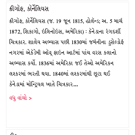
ક્રીગૉફ, કૉર્નેલિયસ
ક્રીગૉફ, કૉર્નેલિયસ (જ. 19 જૂન 1815, હોલૅન્ડ; અ. 5 માર્ચ
1872, શિકાગો, ઇલિનૉઇસ, અમેરિકા) : કૅનેડાના રંગદર્શી
ચિત્રકાર. શાલેય અભ્યાસ પછી 1830માં જર્મનીના ડુસેલ્ડોર્ફ
નગરમાં એકૅડેમી ઑવ્ ફાઇન આર્ટમાં પાંચ વરસ કલાનો
અભ્યાસ કર્યો. 1836માં અમેરિકા જઈ તેઓ અમેરિકન
લશ્કરમાં ભરતી થયા. 1840માં લશ્કરમાંથી છૂટા થઈ
કૅનેડામાં મૉન્ટ્રિયલ ખાતે ચિત્રકાર…
વધુ વાંચો >