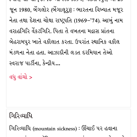
જૂન 1980, બેંગલોર (બેંગાલૂરુ)] : ભારતના વિખ્યાત મજૂર
નેતા તથા દેશના ચોથા રાષ્ટ્રપતિ (1969–’74). આખું નામ
વરાહગિરિ વેંકટગિરિ. પિતા તે વખતના મદ્રાસ પ્રાંતના
બેહરામપુર ખાતે વકીલાત કરતા. ઉપરાંત સ્થાનિક વકીલ
મંડળના નેતા હતા. આઝાદીની લડત દરમિયાન તેઓ
સ્વરાજ પાર્ટીના, કેન્દ્રીય…
વધુ વાંચો >
ગિરિવ્યાધિ
ગિરિવ્યાધિ (mountain sickness) : ઊંચાઈ પર હવાના