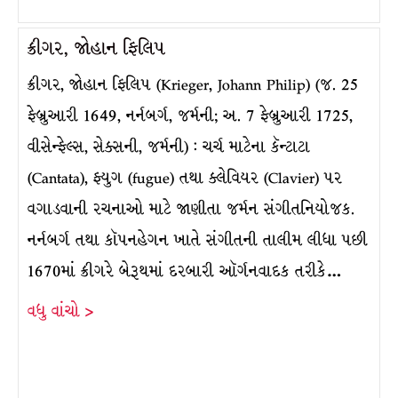
ક્રીગર, જોહાન ફિલિપ
ક્રીગર, જોહાન ફિલિપ (Krieger, Johann Philip) (જ. 25
ફેબ્રુઆરી 1649, નર્નબર્ગ, જર્મની; અ. 7 ફેબ્રુઆરી 1725,
વીસેન્ફેલ્સ, સેક્સની, જર્મની) : ચર્ચ માટેના કૅન્ટાટા
(Cantata), ફ્યુગ (fugue) તથા ક્લેવિયર (Clavier) પર
વગાડવાની રચનાઓ માટે જાણીતા જર્મન સંગીતનિયોજક.
નર્નબર્ગ તથા કૉપનહેગન ખાતે સંગીતની તાલીમ લીધા પછી
1670માં ક્રીગરે બેરૂથમાં દરબારી ઑર્ગનવાદક તરીકે…
વધુ વાંચો >