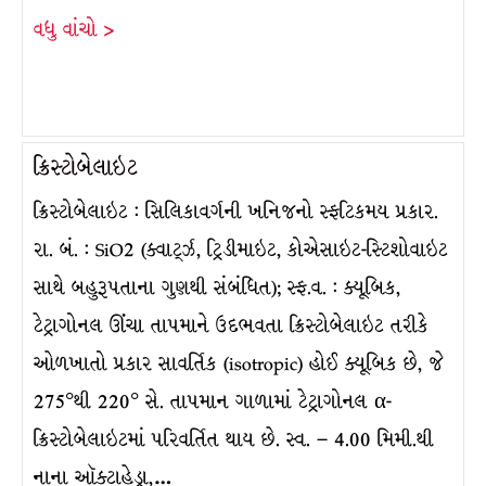
વધુ વાંચો >
ક્રિસ્ટોબેલાઇટ
ક્રિસ્ટોબેલાઇટ : સિલિકાવર્ગની ખનિજનો સ્ફટિકમય પ્રકાર.
રા. બં. : SiO2 (ક્વાર્ટ્ઝ, ટ્રિડીમાઇટ, કોએસાઇટ-સ્ટિશોવાઇટ
સાથે બહુરૂપતાના ગુણથી સંબંધિત); સ્ફ.વ. : ક્યૂબિક,
ટેટ્રાગોનલ ઊંચા તાપમાને ઉદભવતા ક્રિસ્ટોબેલાઇટ તરીકે
ઓળખાતો પ્રકાર સાવર્તિક (isotropic) હોઈ ક્યૂબિક છે, જે
275°થી 220° સે. તાપમાન ગાળામાં ટેટ્રાગોનલ α-
ક્રિસ્ટોબેલાઇટમાં પરિવર્તિત થાય છે. સ્વ. – 4.00 મિમી.થી
નાના ઑક્ટાહેડ્રા,…