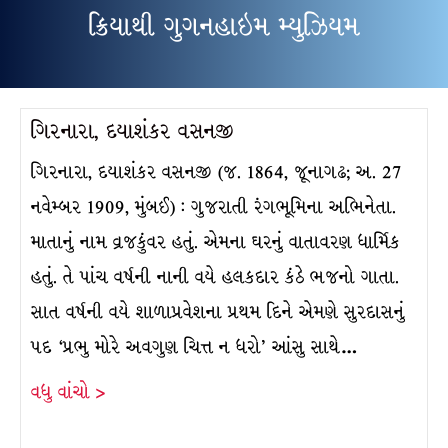
ક્રિયાથી ગુગનહાઇમ મ્યુઝિયમ
ગિરનારા, દયાશંકર વસનજી
ગિરનારા, દયાશંકર વસનજી (જ. 1864, જૂનાગઢ; અ. 27
નવેમ્બર 1909, મુંબઈ) : ગુજરાતી રંગભૂમિના અભિનેતા.
માતાનું નામ વ્રજકુંવર હતું. એમના ઘરનું વાતાવરણ ધાર્મિક
હતું. તે પાંચ વર્ષની નાની વયે હલકદાર કંઠે ભજનો ગાતા.
સાત વર્ષની વયે શાળાપ્રવેશના પ્રથમ દિને એમણે સુરદાસનું
પદ ‘પ્રભુ મોરે અવગુણ ચિત્ત ન ધરો’ આંસુ સાથે…
વધુ વાંચો >