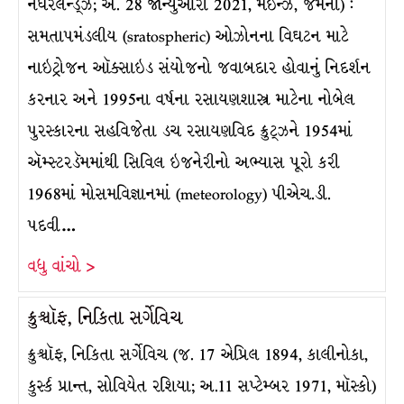
નેધરલૅન્ડ્ઝ; અ. 28 જાન્યુઆરી 2021, મેઇન્ઝ, જર્મની) :
સમતાપમંડલીય (sratospheric) ઓઝોનના વિઘટન માટે
નાઇટ્રોજન ઑક્સાઇડ સંયોજનો જવાબદાર હોવાનું નિદર્શન
કરનાર અને 1995ના વર્ષના રસાયણશાસ્ત્ર માટેના નોબેલ
પુરસ્કારના સહવિજેતા ડચ રસાયણવિદ ક્રુટ્ઝને 1954માં
ઍમ્સ્ટરડૅમમાંથી સિવિલ ઇજનેરીનો અભ્યાસ પૂરો કરી
1968માં મોસમવિજ્ઞાનમાં (meteorology) પીએચ.ડી.
પદવી…
વધુ વાંચો >
ક્રુશ્ચૉફ, નિકિતા સર્ગેવિચ
ક્રુશ્ચૉફ, નિકિતા સર્ગેવિચ (જ. 17 એપ્રિલ 1894, કાલીનોકા,
કુર્સ્ક પ્રાન્ત, સોવિયેત રશિયા; અ.11 સપ્ટેમ્બર 1971, મૉસ્કો)