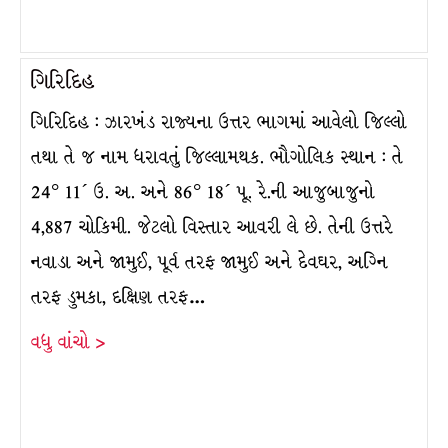
ગિરિદિહ
ગિરિદિહ : ઝારખંડ રાજ્યના ઉત્તર ભાગમાં આવેલો જિલ્લો
તથા તે જ નામ ધરાવતું જિલ્લામથક. ભૌગોલિક સ્થાન : તે
24° 11´ ઉ. અ. અને 86° 18´ પૂ. રે.ની આજુબાજુનો
4,887 ચોકિમી. જેટલો વિસ્તાર આવરી લે છે. તેની ઉત્તરે
નવાડા અને જામુઈ, પૂર્વ તરફ જામુઈ અને દેવઘર, અગ્નિ
તરફ ડુમકા, દક્ષિણ તરફ…
વધુ વાંચો >