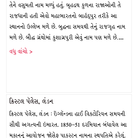
તેને વસુમતી નામ મળ્યું હતું. બૃહદ્રથ કુળના રાજાઓની તે
રાજધાની હતી એવો મહાભારતનો બાર્હદ્પુર તરીકે આ
સ્થાનનો ઉલ્લેખ મળે છે. બુદ્ધના સમયથી તેનું રાજગૃહ નામ
મળે છે. બૌદ્ધ ગ્રંથોમાં કુશાગ્રપુરી એવું નામ પણ મળે છે.…
વધુ વાંચો >
ક્રિસ્ટલ પૅલેસ, લંડન
ક્રિસ્ટલ પૅલેસ, લંડન : ઇંગ્લૅન્ડના હાઈ વિક્ટોરિયન સમયની
સૌથી અગત્યની ઇમારત. 1850–51 દરમિયાન બંધાયેલ આ
મકાનનું આયોજન જૉસેફ પાકસ્ટન નામના સ્થપતિએ કરેલું.