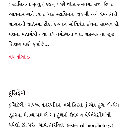
: સ્ટાલિનના મૃત્યુ (1953) પછી થોડા સમયમાં સત્તા ઉપર
આવનાર અને ત્યાર બાદ સ્ટાલિનના જુલમી અને દમનકારી
શાસનની જાહેરમાં ટીકા કરનાર, સોવિયેત સંઘના સામ્યવાદી
પક્ષના મહામંત્રી તથા પ્રધાનમંડળના વડા. શરૂઆતના જૂજ
શિક્ષણ પછી ક્રુશ્ચૉફે…
વધુ વાંચો >
ક્રુસિફેરી
ક્રુસિફેરી : સપુષ્પ વનસ્પતિના વર્ગ દ્વિદલાનું એક કુળ. બેન્થૅમ
હૂકરના મંતવ્ય પ્રમાણે આ કુળનો ઉદભવ પેપેવેરેસીમાંથી
થયેલો છે; પરંતુ બાહ્યાકારવિદ્યા (external morphology)