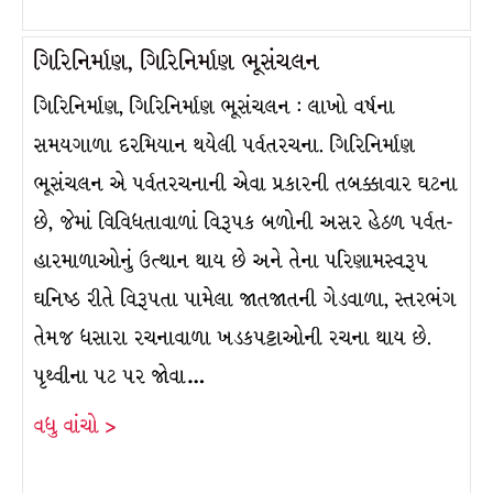
ગિરિનિર્માણ, ગિરિનિર્માણ ભૂસંચલન
ગિરિનિર્માણ, ગિરિનિર્માણ ભૂસંચલન : લાખો વર્ષના
સમયગાળા દરમિયાન થયેલી પર્વતરચના. ગિરિનિર્માણ
ભૂસંચલન એ પર્વતરચનાની એવા પ્રકારની તબક્કાવાર ઘટના
છે, જેમાં વિવિધતાવાળાં વિરૂપક બળોની અસર હેઠળ પર્વત-
હારમાળાઓનું ઉત્થાન થાય છે અને તેના પરિણામસ્વરૂપ
ઘનિષ્ઠ રીતે વિરૂપતા પામેલા જાતજાતની ગેડવાળા, સ્તરભંગ
તેમજ ધસારા રચનાવાળા ખડકપટ્ટાઓની રચના થાય છે.
પૃથ્વીના પટ પર જોવા…
વધુ વાંચો >