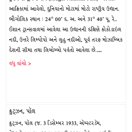
આફ્રિકામાં આવેલો, દુનિયાનો મોટામાં મોટો રાષ્ટ્રીય ઉદ્યાન.
ભૌગોલિક સ્થાન : 24° 00’ દ. અ. અને 31° 40’ પૂ. રે..
ઈશાન ટ્રાન્સવાલમાં આવેલા આ ઉદ્યાનની દક્ષિણે ક્રોકોડાઇલ
નદી, ઉત્તરે લિમ્પોપો અને લુહુ નદીઓ, પૂર્વ તરફ મોઝામ્બિક
દેશની સીમા તથા લિબોમ્બો પર્વતો આવેલા છે.…
વધુ વાંચો >
ક્રુટ્ઝન, પૉલ
ક્રુટ્ઝન, પૉલ (જ. 3 ડિસેમ્બર 1933, ઍમ્સ્ટરડૅમ,