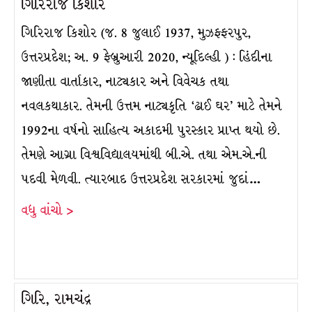
ગિરિરાજ કિશોર
ગિરિરાજ કિશોર (જ. 8 જુલાઈ 1937, મુઝફ્ફરપુર,
ઉત્તરપ્રદેશ; અ. 9 ફેબ્રુઆરી 2020, ન્યૂદિલ્હી ) : હિંદીના
જાણીતા વાર્તાકાર, નાટ્યકાર અને વિવેચક તથા
નવલકથાકાર. તેમની ઉત્તમ નાટ્યકૃતિ ‘ઢાઈ ઘર’ માટે તેમને
1992ના વર્ષનો સાહિત્ય અકાદમી પુરસ્કાર પ્રાપ્ત થયો છે.
તેમણે આગ્રા વિશ્વવિદ્યાલયમાંથી બી.એ. તથા એમ.એ.ની
પદવી મેળવી. ત્યારબાદ ઉત્તરપ્રદેશ સરકારમાં જુદાં…
વધુ વાંચો >
ગિરિ, રામચંદ્ર