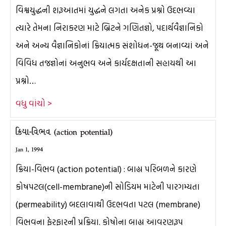
વિશ્વયુદ્ધની શરૂઆતમાં યુદ્ધને લગતા અનેક પ્રશ્નો ઉદભવ્યા
ત્યારે તેમના નિરાકરણ માટે બ્રિટને ગણિતજ્ઞો, પદાર્થવૈજ્ઞાનિકો
અને અન્ય વૈજ્ઞાનિકોનાં ક્રિયાત્મક સંશોધન-જૂથ બનાવ્યાં અને
વિવિધ તજજ્ઞોનાં અનુભવ અને કાર્યદક્ષતાની સહાયથી આ
પ્રશ્નો…
વધુ વાંચો >
ક્રિયા-વિભવ (action potential)
Jan 1, 1994
ક્રિયા-વિભવ (action potential) : બાહ્ય પરિબળને કારણે
કોષપટલ(cell-membrane)ની સોડિયમ માટેની પારગમ્યતા
(permeability) બદલાવાથી ઉદભવતા પટલ (membrane)
વિભવના ફેરફારની પ્રક્રિયા. કોષોના બાહ્ય આવરણરૂપ