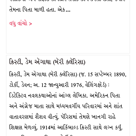
તેમના પિતા માળી હતા. એક…
વધુ વાંચો >
ક્રિસ્ટી, ડેમ ઍગાથા (મૅરી ક્લૅરિસા)
ક્રિસ્ટી, ડેમ ઍગાથા (મૅરી ક્લૅરિસા) (જ. 15 સપ્ટેમ્બર 1890,
ટોર્કી, ડેવન; અ. 12 જાન્યુઆરી 1976, વેલિંગફૉર્ડ) :
ડિટેક્ટિવ નવલકથાઓનાં આંગ્લ લેખિકા. અમેરિકન પિતા
અને અંગ્રેજ માતા સાથે મધ્યમવર્ગીય પરિવારમાં અને શાંત
વાતાવરણમાં શૈશવ વીત્યું. પૅરિસમાં તેમણે ખાનગી રાહે
શિક્ષણ મેળવ્યું. 1914માં આર્કિબાલ્ડ ક્રિસ્ટી સાથે લગ્ન કર્યું.