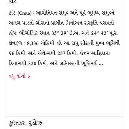
ક્રીટ
ક્રીટ (Crete) : આયોનિયન સમુદ્ર અને પૂર્વ ભૂમધ્ય સમુદ્રને
અલગ પાડતો ગ્રીસનો પ્રાચીન મિનોઅન સંસ્કૃતિ ધરાવતો
દ્વીપ. ભૌગોલિક સ્થાન 35° 29’ ઉ.અ. અને 24° 42’ પૂ.રે.
ક્ષેત્રફળ : 8,336 ચોકિમી. છે. આ ટાપુ ગ્રીસની મુખ્ય ભૂમિથી
96 કિમી. અને ઍથેન્સથી 257 કિમી., ઉત્તર આફ્રિકાના
કિનારાથી 320 કિમી. અને ડાર્ડેનલ્સની ભૂશિરથી…
વધુ વાંચો >
ક્રુઇત્ઝર, રુડોલ્ફ