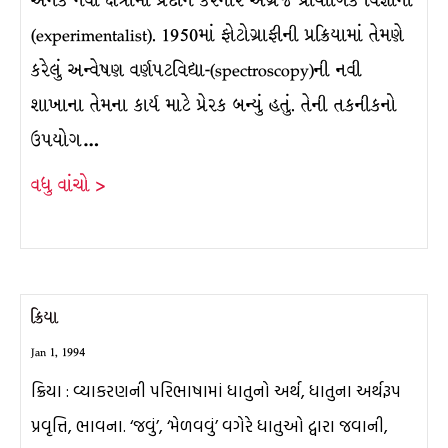
અનેક નવાં ક્ષેત્રોમાં પ્રદાન કરનાર અંગ્રેજ પ્રાયોગિક વિજ્ઞાની
(experimentalist). 1950માં ફોટોગ્રાફીની પ્રક્રિયામાં તેમણે
કરેલું અન્વેષણ વર્ણપટવિદ્યા-(spectroscopy)ની નવી
શાખાના તેમના કાર્ય માટે પ્રેરક બન્યું હતું. તેની તકનીકનો
ઉપયોગ…
વધુ વાંચો >
ક્રિયા
Jan 1, 1994
ક્રિયા : વ્યાકરણની પરિભાષામાં ધાતુનો અર્થ, ધાતુના અર્થરૂપ
પ્રવૃત્તિ, ભાવના. ‘જવું’, ‘મેળવવું’ વગેરે ધાતુઓ દ્વારા જવાની,