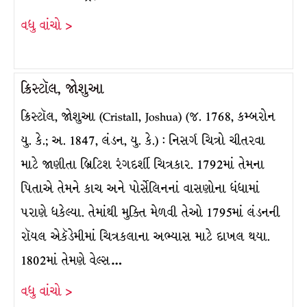
વધુ વાંચો >
ક્રિસ્ટૉલ, જોશુઆ
ક્રિસ્ટૉલ, જોશુઆ (Cristall, Joshua) (જ. 1768, કમ્બરોન
યુ. કે.; અ. 1847, લંડન, યુ. કે.) : નિસર્ગ ચિત્રો ચીતરવા
માટે જાણીતા બ્રિટિશ રંગદર્શી ચિત્રકાર. 1792માં તેમના
પિતાએ તેમને કાચ અને પોર્સેલિનનાં વાસણોના ધંધામાં
પરાણે ધકેલ્યા. તેમાંથી મુક્તિ મેળવી તેઓ 1795માં લંડનની
રૉયલ એકૅડેમીમાં ચિત્રકલાના અભ્યાસ માટે દાખલ થયા.
1802માં તેમણે વેલ્સ…
વધુ વાંચો >