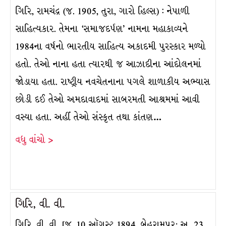
ગિરિ, રામચંદ્ર (જ. 1905, તુરા, ગારો હિલ્સ) : નેપાળી
સાહિત્યકાર. તેમના ‘સમાજદર્પણ’ નામના મહાકાવ્યને
1984ના વર્ષનો ભારતીય સાહિત્ય અકાદમી પુરસ્કાર મળ્યો
હતો. તેઓ નાના હતા ત્યારથી જ આઝાદીના આંદોલનમાં
જોડાયા હતા. રાષ્ટ્રીય નવચેતનાના પગલે શાળાકીય અભ્યાસ
છોડી દઈ તેઓ અમદાવાદમાં સાબરમતી આશ્રમમાં આવી
વસ્યા હતા. અહીં તેઓ સંસ્કૃત તથા કાંતણ…
વધુ વાંચો >
ગિરિ, વી. વી.
ગિરિ, વી. વી. [જ. 10 ઑગસ્ટ 1894, બેહરામપુર; અ. 23