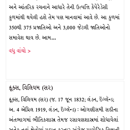
અને આંતરિક રચનાને આધારે તેની ઉત્પત્તિ કેપેરેડેસી
કુળમાંથી થયેલી હશે તેમ પણ માનવામાં આવે છે. આ કુળમાં
350થી 375 પ્રજાતિઓ અને 3,000 જેટલી જાતિઓનો
સમાવેશ થાય છે. આમ…
વધુ વાંચો >
ક્રૂક્સ, વિલિયમ (સર)
ક્રૂક્સ, વિલિયમ (સર) (જ. 17 જૂન 1832; લંડન, ઇંગ્લૅન્ડ;
અ. 4 એપ્રિલ 1919, લંડન, ઇંગ્લૅન્ડ) : ઓગણીસમી સદીના
અંતભાગમાં ભૌતિકશાસ્ત્ર તેમજ રસાયણશાસ્ત્રમાં શોધાયેલાં