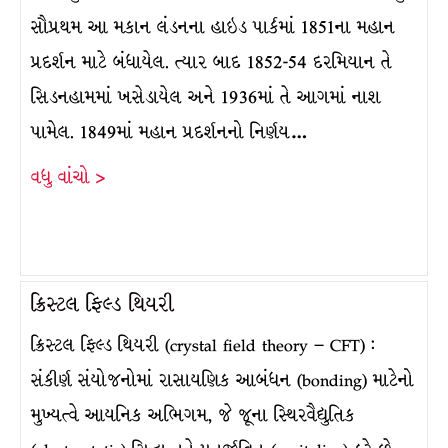
સૌપ્રથમ આ મકાન લંડનના હાઇડ પાર્કમાં 1851ના મહાન
પ્રદર્શન માટે બંધાયેલ. ત્યાર બાદ 1852-54 દરમિયાન તે
સિડનહામમાં ખસેડાયેલ અને 1936માં તે આગમાં નાશ
પામેલ. 1849માં મહાન પ્રદર્શનનો નિર્ણય…
વધુ વાંચો >
ક્રિસ્ટલ ફિલ્ડ થિયરી
ક્રિસ્ટલ ફિલ્ડ થિયરી (crystal field theory – CFT) :
સંકીર્ણ સંયોજનોમાં રાસાયણિક આબંધન (bonding) માટેનો
મુખ્યત્વે આયનિક અભિગમ, જે જૂના સ્થિરવૈદ્યુતિક