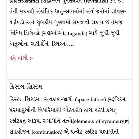
(electrostatic) સિદ્ધાન્તને પુનર્જીવિત (revitalize) કરે છે.
તેની મદદથી સંક્રાંતિક ધાતુ-આયનોનાં સંયોજનોનાં શોષણ-
વર્ણપટો અને ચુંબકીય ગુણધર્મો સમજાવી શકાય છે તેમજ
વિવિધ લિગેન્ડો (સંલગ્નીઓ, Ligands) સાથે જુદી જુદી
ધાતુઓનાં સંકીર્ણોની સ્થિરતા,…
વધુ વાંચો >
ક્રિસ્ટલ સિસ્ટમ
ક્રિસ્ટલ સિસ્ટમ : અવકાશ-જાળી (space lattice) (સ્ફટિકમાં
પરમાણુઓની ત્રિપરિમાણી ગોઠવણી) દ્વારા નક્કી કરાતું
સ્ફટિકનું સ્વરૂપ. સમમિતિ તત્વો(elements of symmetry)નું
સહયોજન (combination) એ પ્રત્યેક સ્ફટિક પ્રણાલીની