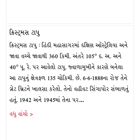
ક્રિસ્ટ્મસ ટાપુ
ક્રિસ્ટ્મસ ટાપુ : હિંદી મહાસાગરમાં દક્ષિણ ઑસ્ટ્રેલિયા અને
જાવા વચ્ચે જાવાથી 360 કિમી. અંતરે 105° દ. અ. અને
40° પૂ. રે. પર આવેલો ટાપુ. જ્વાળામુખીને કારણે બનેલા
આ ટાપુનું ક્ષેત્રફળ 135 ચોકિમી. છે. 6-6-1888ના રોજ તેને
ગ્રેટ બ્રિટને ખાલસા કરેલો. તેનો વહીવટ સિંગાપોર સંભાળતું
હતું. 1942 અને 1945માં તેના પર…
વધુ વાંચો >