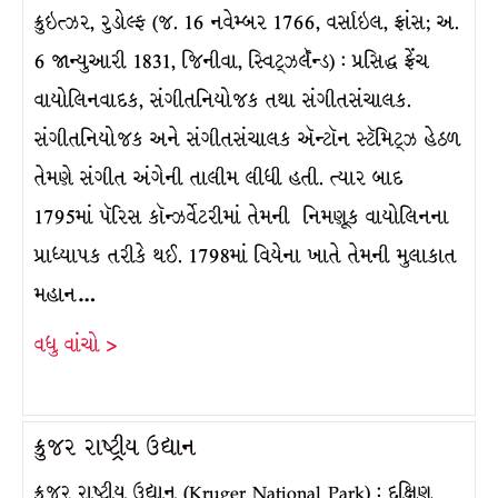
ક્રુઇત્ઝર, રુડોલ્ફ (જ. 16 નવેમ્બર 1766, વર્સાઇલ, ફ્રાંસ; અ.
6 જાન્યુઆરી 1831, જિનીવા, સ્વિટ્ઝર્લૅન્ડ) : પ્રસિદ્ધ ફ્રેંચ
વાયોલિનવાદક, સંગીતનિયોજક તથા સંગીતસંચાલક.
સંગીતનિયોજક અને સંગીતસંચાલક ઍન્ટૉન સ્ટૅમિટ્ઝ હેઠળ
તેમણે સંગીત અંગેની તાલીમ લીધી હતી. ત્યાર બાદ
1795માં પૅરિસ કૉન્ઝર્વેટરીમાં તેમની નિમણૂક વાયોલિનના
પ્રાધ્યાપક તરીકે થઈ. 1798માં વિયેના ખાતે તેમની મુલાકાત
મહાન…
વધુ વાંચો >
ક્રુજર રાષ્ટ્રીય ઉદ્યાન
ક્રુજર રાષ્ટ્રીય ઉદ્યાન (Kruger National Park) : દક્ષિણ