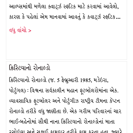
આલ્પ્સમાંથી મળેલા ક્વાર્ટ્ઝ સ્ફટિક માટે કરવામાં આવેલો,
કારણ કે પહેલાં એમ માનવામાં આવતું કે કવાર્ટ્ઝ સ્ફટિક…
વધુ વાંચો >
ક્રિસ્ટિયાનો રોનાલ્ડો
ક્રિસ્ટિયાનો રોનાલ્ડો (જ. 5 ફેબ્રુઆરી 1985, મડેઇરા,
પોર્ટુગલ) : વિશ્વના સર્વકાલીન મહાન ફૂટબૉલરોમાંના એક.
વ્યાવસાયિક ફૂટબૉલર અને પોર્ટુગીઝ રાષ્ટ્રીય ટીમના કૅપ્ટન
રોનાલ્ડો તરીકે વધુ જાણીતા છે. એક ગરીબ પરિવારનાં ચાર
ભાઈ-બહેનોમાં સૌથી નાના ક્રિસ્ટિયાનો રોનાલ્ડોનાં માતા
રસોઇયા અને સફાઈ કામદાર તરીકે કામ કરતા હતા, જ્યારે