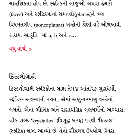
લાક્ષણિકતા હોય છે. સ્ફટિકની બાજુઓ અથવા ફલકો
(faces) અને સ્ફટિકમાંનાં સમતલો(planes)ને ત્રણ
વિષમતલીય (noncoplanar) અક્ષોની શ્રેણી વડે ઓળખાવી
શકાય. આકૃતિ 1માં a, b અને c…
વધુ વાંચો >
ક્રિસ્ટલોગ્રાફી
ક્રિસ્ટલોગ્રાફી સ્ફટિકોના બાહ્ય તેમજ આંતરિક ગુણધર્મો,
સ્ફટિક- અવસ્થાની રચના, એમાં અણુ-પરમાણુ વચ્ચેનાં
બંધનો, એના ભૌતિક અને રાસાયણિક ગુણધર્મોનો અભ્યાસ.
ગ્રીક શબ્દ ‘krystallos’ (વિશુદ્ધ બરફ) પરથી ‘ક્રિસ્ટલ’
(સ્ફટિક) શબ્દ આવ્યો છે. તેનો સૌપ્રથમ ઉપયોગ સ્વિસ