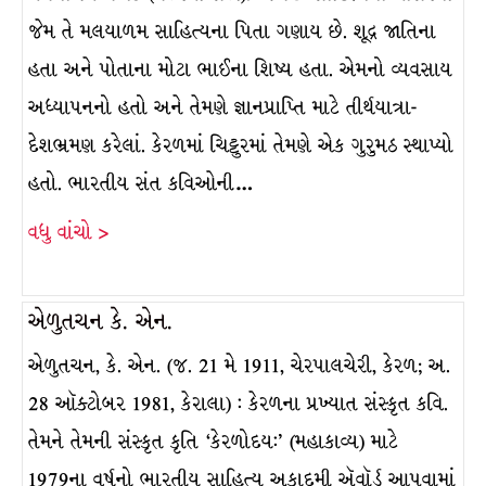
જેમ તે મલયાળમ સાહિત્યના પિતા ગણાય છે. શૂદ્ર જાતિના
હતા અને પોતાના મોટા ભાઈના શિષ્ય હતા. એમનો વ્યવસાય
અધ્યાપનનો હતો અને તેમણે જ્ઞાનપ્રાપ્તિ માટે તીર્થયાત્રા-
દેશભ્રમણ કરેલાં. કેરળમાં ચિટ્ટુરમાં તેમણે એક ગુરુમઠ સ્થાપ્યો
હતો. ભારતીય સંત કવિઓની…
વધુ વાંચો >
એળુતચન કે. એન.
એળુતચન, કે. એન. (જ. 21 મે 1911, ચેરપાલચેરી, કેરળ; અ.
28 ઑક્ટોબર 1981, કેરાલા) : કેરળના પ્રખ્યાત સંસ્કૃત કવિ.
તેમને તેમની સંસ્કૃત કૃતિ ‘કેરળોદય:’ (મહાકાવ્ય) માટે
1979ના વર્ષનો ભારતીય સાહિત્ય અકાદમી ઍવૉર્ડ આપવામાં