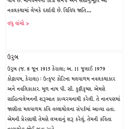
થાય છે. માનવમનની ઊંડી સમજ અને સહાનુભૂતિ આ
નવલકથામાં લેખકે દર્શાવી છે. વિવિધ જાતિ…
વધુ વાંચો >
ઉરુબ
ઉરુબ (જ. 8 જૂન 1915 કેરાલા; અ. 11 જુલાઈ 1979
કોટ્ટાયમ, કેરાલા) : ઉત્કૃષ્ટ કોટિના મલયાળમ નવલકથાકાર
અને નવલિકાકાર. મૂળ નામ પી. સી. કુટ્ટીકૃષ્ણ. એમણે
સાહિત્યલેખનની શરૂઆત કાવ્યરચનાથી કરેલી. તે નાનપણમાં
જાણીતા મલયાળમ કવિ વલ્લાથોલના સંપર્કમાં આવ્યા હતા.
એમની પ્રેરણાથી તેમણે લખવાનું શરૂ કરેલું. તેમની કવિતા