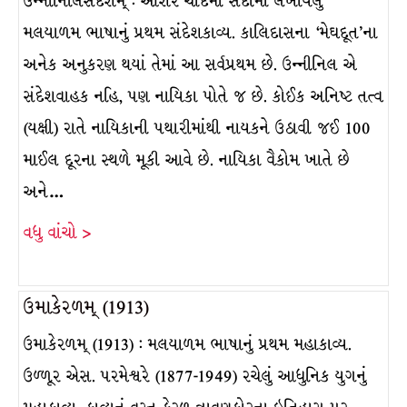
ઉન્નીનિલિસદેશમ્ : આશરે ચૌદમી સદીમાં લખાયેલું
મલયાળમ ભાષાનું પ્રથમ સંદેશકાવ્ય. કાલિદાસના ‘મેઘદૂત’ના
અનેક અનુકરણ થયાં તેમાં આ સર્વપ્રથમ છે. ઉન્નીનિલ એ
સંદેશવાહક નહિ, પણ નાયિકા પોતે જ છે. કોઈક અનિષ્ટ તત્વ
(યક્ષી) રાતે નાયિકાની પથારીમાંથી નાયકને ઉઠાવી જઈ 100
માઈલ દૂરના સ્થળે મૂકી આવે છે. નાયિકા વૈકોમ ખાતે છે
અને…
વધુ વાંચો >
ઉમાકેરળમ્ (1913)
ઉમાકેરળમ્ (1913) : મલયાળમ ભાષાનું પ્રથમ મહાકાવ્ય.
ઉળ્ળૂર એસ. પરમેશ્વરે (1877-1949) રચેલું આધુનિક યુગનું