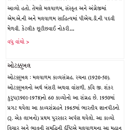
આવ્યો હતો. તેમણે મલયાળમ, સંસ્કૃત અને અંગ્રેજીમાં
એમ.એ.ની અને મલયાળમ સાહિત્યમાં પીએચ.ડી.ની પદવી
મેળવી. કેટલીક છૂટીછવાઈ નોકરી…
વધુ વાંચો >
ઓટક્કુખલ
ઓટક્કુખલ : મલયાળમ કાવ્યસંગ્રહ. રચના (1920-50).
ઓટક્કુખલનો અર્થ બંસરી અથવા વાંસળી. કવિ જી. શંકર
કુરુપ(1901-1978)નો 60 કાવ્યોનો આ સંગ્રહ છે. 1950માં
પ્રગટ થયેલા આ કાવ્યસંગ્રહને 1965માં ભારતીય જ્ઞાનપીઠનો
(રૂ. એક લાખનો) પ્રથમ પુરસ્કાર અર્પણ થયેલો. આ કાવ્યો
વિચાર અને ભાવની સમૃદ્ધિની ર્દષ્ટિએ મલયાળમના આ મહાન