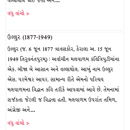
વલ્લાથોલ જોઈ જતા અને…
વધુ વાંચો >
ઉલ્લુર (1877-1949)
ઉલ્લુર (જ. 6 જૂન 1877 ત્રાવણકોર, કેરાલા અ. 15 જૂન
1949 તિરુવનંતપુરમ્) : અર્વાચીન મલયાળમ કવિત્રિપુટીમાંના
એક. બીજા બે આસાન અને વલ્લાથોલ. આખું નામ ઉલ્લુર
એસ. પરમેશ્વર આયર. સામાન્ય રીતે એમનો પરિચય
મલયાળમના વિદ્વાન કવિ તરીકે આપવામાં આવે છે. તેમનામાં
સર્જકતા જેટલી જ વિદ્વત્તા હતી. મલયાળમ ઉપરાંત તમિળ,
અંગ્રેજી અને…
વધુ વાંચો >