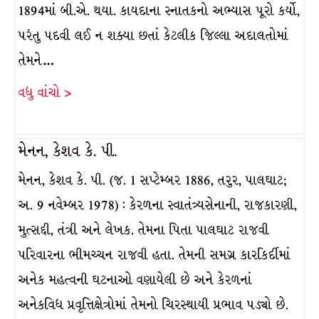
1894માં બી.એ. થયા. કાયદાના સ્નાતકનો અભ્યાસ પૂરો કર્યો,
પરંતુ પદવી લઈ ન શક્યા છતાં કેટલીક જિલ્લા અદાલતોમાં
તેમને…
વધુ વાંચો >
મેનન, કેશવ કે. પી.
મેનન, કેશવ કે. પી. (જ. 1 સપ્ટેમ્બર 1886, તરુર, પાલઘાટ;
અ. 9 નવેમ્બર 1978) : કેરળના સ્વાતંત્ર્યસેનાની, રાજકારણી,
મુત્સદ્દી, તંત્રી અને લેખક. તેમના પિતા પાલઘાટ રાજવી
પરિવારના ભીમચ્ચન રાજવી હતા. તેમની સમગ્ર કારકિર્દીમાં
અનેક મહત્વની ઘટનાઓ વણાયેલી છે અને કેરળનાં
અનેકવિધ પ્રવૃત્તિક્ષેત્રોમાં તેમનો ચિરસ્થાયી પ્રભાવ પડ્યો છે.