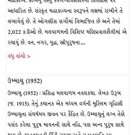
મહાકાવ્ય. કાવ્યનું વસ્તુ કેરળ-ત્રાવણકોરના ઇતિહાસ પર
આધારિત છે. સંસ્કૃત મહાકાવ્યના સ્વરૂપને લક્ષમાં રાખીને તે
લખાયેલું છે. તે ઓગણીસ સર્ગોમાં વિભાજિત છે અને તેમાં
2,022 કડીઓ છે. મલયાળમની વિશિષ્ટ મણિપ્રવાલશૈલીમાં એ
રચાયું છે. વન, નગર, યુદ્ધ, સ્ત્રીપુરુષના…
વધુ વાંચો >
ઉમ્માચુ (1952)
ઉમ્માચુ (1952) : પ્રસિદ્ધ મલયાળમ નવલકથા. લેખક ઉરૂબ
(જ. 1915). તેનું કથાનક એક મધ્યમ વર્ગની મુસ્લિમ ગૃહિણી
ઉમ્માચુના સંઘર્ષમય જીવન પર કેંદ્રિત છે. ઉમ્માચુનું લગ્ન તેણે
પસંદ કરેલા પુરુષ માયનની સાથે નહિ, પણ અન્ય પુરુષ સાથે