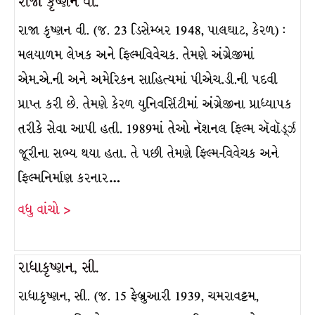
રાજા કૃષ્ણન વી.
રાજા કૃષ્ણન વી. (જ. 23 ડિસેમ્બર 1948, પાલઘાટ, કેરળ) :
મલયાળમ લેખક અને ફિલ્મવિવેચક. તેમણે અંગ્રેજીમાં
એમ.એ.ની અને અમેરિકન સાહિત્યમાં પીએચ.ડી.ની પદવી
પ્રાપ્ત કરી છે. તેમણે કેરળ યુનિવર્સિટીમાં અંગ્રેજીના પ્રાધ્યાપક
તરીકે સેવા આપી હતી. 1989માં તેઓ નૅશનલ ફિલ્મ ઍવૉર્ડ્ઝ
જૂરીના સભ્ય થયા હતા. તે પછી તેમણે ફિલ્મ-વિવેચક અને
ફિલ્મનિર્માણ કરનાર…
વધુ વાંચો >
રાધાકૃષ્ણન, સી.
રાધાકૃષ્ણન, સી. (જ. 15 ફેબ્રુઆરી 1939, ચમરાવટ્ટમ,