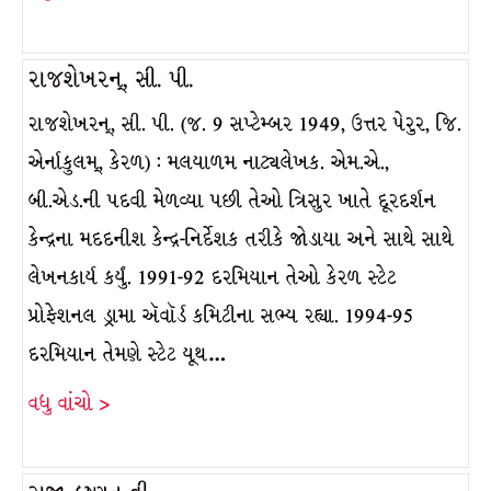
રાજશેખરન્, સી. પી.
રાજશેખરન્, સી. પી. (જ. 9 સપ્ટેમ્બર 1949, ઉત્તર પેરુર, જિ.
એર્નાકુલમ્, કેરળ) : મલયાળમ નાટ્યલેખક. એમ.એ.,
બી.એડ.ની પદવી મેળવ્યા પછી તેઓ ત્રિસુર ખાતે દૂરદર્શન
કેન્દ્રના મદદનીશ કેન્દ્ર-નિર્દેશક તરીકે જોડાયા અને સાથે સાથે
લેખનકાર્ય કર્યું. 1991-92 દરમિયાન તેઓ કેરળ સ્ટેટ
પ્રોફેશનલ ડ્રામા ઍવૉર્ડ કમિટીના સભ્ય રહ્યા. 1994-95
દરમિયાન તેમણે સ્ટેટ યૂથ…
વધુ વાંચો >