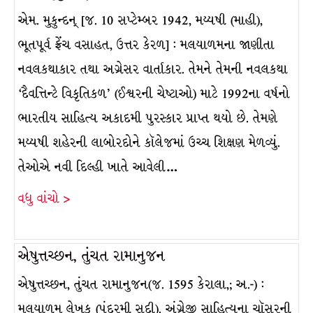
એમ. મુકુન્દન્ [જ. 10 સપ્ટેમ્બર 1942, મય્યષી (માહી),
ભૂતપૂર્વ ફ્રેંચ વસાહત, ઉત્તર કેરળ] : મલયાળમના જાણીતા
નવલકથાકાર તથા અગ્રેસર વાર્તાકાર. તેમને તેમની નવલકથા
‘દૈવત્તિન્ટે વિકૃતિકળ’ (ઈશ્વરની ચેષ્ટાઓ) માટે 1992ના વર્ષનો
ભારતીય સાહિત્ય અકાદમી પુરસ્કાર પ્રાપ્ત થયો છે. તેમણે
મય્યષી શહેરની લાબોરદોને કૉલેજમાં ઉચ્ચ શિક્ષણ મેળવ્યું.
તેઓએ નવી દિલ્હી ખાતે આવેલી…
વધુ વાંચો >
એષુત્તચ્છન, તુંચત રામાનુજન
એષુત્તચ્છન, તુંચત રામાનુજન(જ. 1595 કેરાલા,; અ.-) :
મલયાળમ લેખક (પંદરમી સદી). અંગ્રેજી સાહિત્યના ચૉસરની