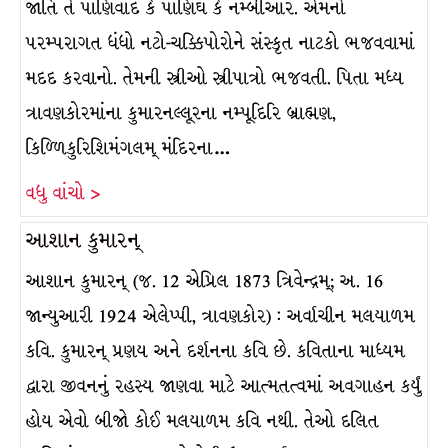
જાતિ તે પાણિવાદ કે પાણિઘ કે નમ્બીઆર. એમનો
પરમ્પરાગત ધંધો નટો-ચક્કિપોરોને સંસ્કૃત નાટકો ભજવવામાં
મદદ કરવાનો. તેમની સ્ત્રીઓ સ્ત્રીપાત્રો ભજવતી. પિતા મધ્ય
ત્રાવણકોરમાંના કુમારનલ્લૂરના નમ્પૂદિરિ બ્રાહ્મણ,
કિળ્ળિકુરિશિમંગલમ્ મંદિરના…
વધુ વાંચો >
આશાન કુમારન્
આશાન કુમારન્ (જ. 12 એપ્રિલ 1873 ત્રિવેન્દ્રમ્; અ. 16
જાન્યુઆરી 1924 એલેપ્પી, ત્રાવણકોર) : અર્વાચીન મલયાળમ
કવિ. કુમારન્ પ્રણય અને દર્શનના કવિ છે. કવિતાના માધ્યમ
દ્વારા જીવનનું રહસ્ય જાણવા માટે આત્મતત્વમાં અવગાહન કર્યું
હોય એવો બીજો કોઈ મલયાળમ કવિ નથી. તેઓ દલિત