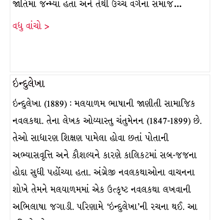
જાતિમાં જન્મ્યા હતા અને તેથી ઉચ્ચ વર્ગના સમાજ…
વધુ વાંચો >
ઇન્દુલેખા
ઇન્દુલેખા (1889) : મલયાળમ ભાષાની જાણીતી સામાજિક
નવલકથા. તેના લેખક ઓય્યાસ્તુ ચંતુમેનન (1847-1899) છે.
તેઓ સાધારણ શિક્ષણ પામેલા હોવા છતાં પોતાની
અભ્યાસવૃત્તિ અને કૌશલ્યને કારણે કાલિકટમાં સબ-જજના
હોદ્દા સુધી પહોંચ્યા હતા. અંગ્રેજી નવલકથાઓના વાચનના
શોખે તેમને મલયાળમમાં એક ઉત્કૃષ્ટ નવલકથા લખવાની
અભિલાષા જગાડી. પરિણામે ‘ઇન્દુલેખા’ની રચના થઈ. આ