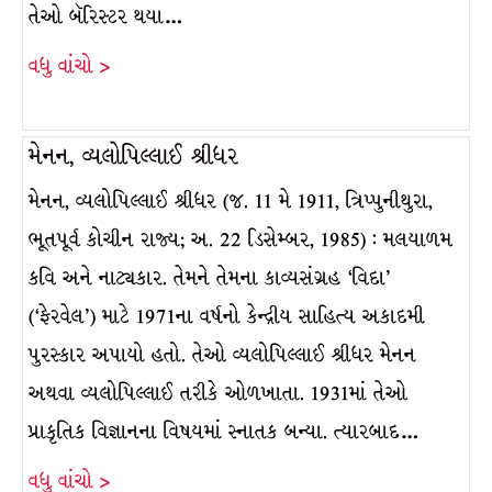
તેઓ બૅરિસ્ટર થયા…
વધુ વાંચો >
મેનન, વ્યલોપિલ્લાઈ શ્રીધર
મેનન, વ્યલોપિલ્લાઈ શ્રીધર (જ. 11 મે 1911, ત્રિપ્પુનીથુરા,
ભૂતપૂર્વ કોચીન રાજ્ય; અ. 22 ડિસેમ્બર, 1985) : મલયાળમ
કવિ અને નાટ્યકાર. તેમને તેમના કાવ્યસંગ્રહ ‘વિદા’
(‘ફેરવેલ’) માટે 1971ના વર્ષનો કેન્દ્રીય સાહિત્ય અકાદમી
પુરસ્કાર અપાયો હતો. તેઓ વ્યલોપિલ્લાઈ શ્રીધર મેનન
અથવા વ્યલોપિલ્લાઈ તરીકે ઓળખાતા. 1931માં તેઓ
પ્રાકૃતિક વિજ્ઞાનના વિષયમાં સ્નાતક બન્યા. ત્યારબાદ…
વધુ વાંચો >