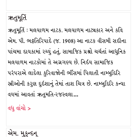
ઋતુમૂર્તિ
ઋતુમૂર્તિ : મલયાળમ નાટક. મલયાળમ નાટ્યકાર અને કવિ
એમ. પી. ભટ્ટતિરિપાદે (જ. 1908) આ નાટક વીસમી સદીના
પાંચમા દાયકામાં રચ્યું હતું. સામાજિક પ્રશ્નો ચર્ચતાં આધુનિક
મલયાળમ નાટકોમાં તે અગ્રગણ્ય છે. નિર્દય સામાજિક
પરંપરાએ લાદેલા કુરિવાજોની ભીંસમાં પિલાતી નામ્બુદિરિ
સ્ત્રીઓની કરુણ દુર્દશાનું તેમાં તાશ ચિત્ર છે. નામ્બુદિરિ કન્યા
વયમાં આવતાં ઋતુમતિ-રજસ્વલા…
વધુ વાંચો >
એમ. મુકુન્દન્