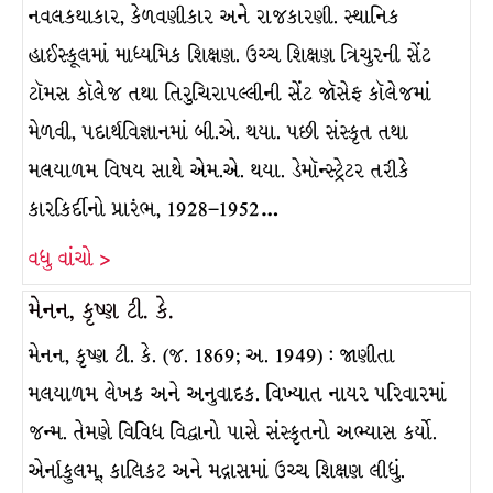
નવલકથાકાર, કેળવણીકાર અને રાજકારણી. સ્થાનિક
હાઈસ્કૂલમાં માધ્યમિક શિક્ષણ. ઉચ્ચ શિક્ષણ ત્રિચુરની સેંટ
ટૉમસ કૉલેજ તથા તિરુચિરાપલ્લીની સેંટ જૉસેફ કૉલેજમાં
મેળવી, પદાર્થવિજ્ઞાનમાં બી.એ. થયા. પછી સંસ્કૃત તથા
મલયાળમ વિષય સાથે એમ.એ. થયા. ડેમૉન્સ્ટ્રેટર તરીકે
કારકિર્દીનો પ્રારંભ, 1928–1952…
વધુ વાંચો >
મેનન, કૃષ્ણ ટી. કે.
મેનન, કૃષ્ણ ટી. કે. (જ. 1869; અ. 1949) : જાણીતા
મલયાળમ લેખક અને અનુવાદક. વિખ્યાત નાયર પરિવારમાં
જન્મ. તેમણે વિવિધ વિદ્વાનો પાસે સંસ્કૃતનો અભ્યાસ કર્યો.
એર્નાકુલમ્, કાલિકટ અને મદ્રાસમાં ઉચ્ચ શિક્ષણ લીધું.