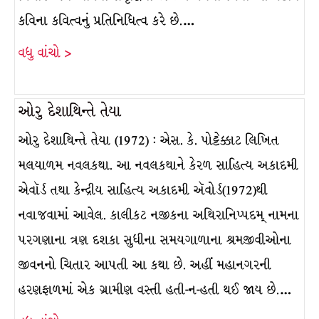
કવિના કવિત્વનું પ્રતિનિધિત્વ કરે છે.…
વધુ વાંચો >
ઓરુ દેશાથિન્તે તેયા
ઓરુ દેશાથિન્તે તેયા (1972) : એસ. કે. પોટ્ટેક્કાટ લિખિત
મલયાળમ નવલકથા. આ નવલકથાને કેરળ સાહિત્ય અકાદમી
એવૉર્ડ તથા કેન્દ્રીય સાહિત્ય અકાદમી ઍવોર્ડ(1972)થી
નવાજવામાં આવેલ. કાલીકટ નજીકના અથિરાનિપ્પદમ્ નામના
પરગણાના ત્રણ દશકા સુધીના સમયગાળાના શ્રમજીવીઓના
જીવનનો ચિતાર આપતી આ કથા છે. અહીં મહાનગરની
હરણફાળમાં એક ગ્રામીણ વસ્તી હતી-ન-હતી થઈ જાય છે.…