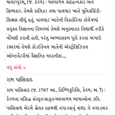
માલાપ્પુરમ્, જિ. કેરળ) : મલયાળમ સાહિત્યકાર અને
ફિલ્મકાર. તેમણે કાલિકટ તથા પાલઘાટ ખાતે યુનિવર્સિટી-
શિક્ષણ લીધું હતું. પાલઘાટ ખાતેની વિક્ટૉરિયા કૉલેજમાં
પ્રયુક્ત વિજ્ઞાનના વિષયમાં તેમણે અનુસ્નાતક વિદ્યાર્થી તરીકે
નોંધણી કરાવી હતી, પરંતુ અભ્યાસક્રમ પૂરો કરતા અગાઉ
1961માં તેમણે કોડઈકેનલ ખાતેની ઍસ્ટ્રોફિઝિકલ
ઑબ્ઝર્વેટરીમાં વૈજ્ઞાનિક મદદનીશ…
વધુ વાંચો >
રામ પાણિવાદ
રામ પાણિવાદ (જ. 1707 આ., કિળ્ળિકુરિશિ, કેરળ; અ.?) :
કેરળના પ્રસિદ્ધ સંસ્કૃત-પ્રાકૃત-મલયાળમ ભાષાઓના કવિ.
પાણિવાદ્ય એટલે ઢોલક (હાથથી વગાડવાનું વાદ્ય). તે વગાડનાર