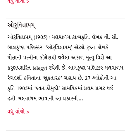
વધુ વાંચો >
ઓરુવિલાપમ્
ઓરુવિલાપમ્ (1905) : મલયાળમ કાવ્યકૃતિ. લેખક વી. સી.
બાલકૃષ્ણ પણિક્કર. ‘ઓરુવિલાપમ્’ એટલે રુદન. લેખકે
પોતાની પત્નીના કૉલેરાથી થયેલા અકાળ મૃત્યુ વિશે આ
કરુણપ્રશસ્તિ (elegy) રચેલી છે. બાલકૃષ્ણ પણિક્કર મલયાળમ
રંગદર્શી કવિતાના ‘શુક્રતારક’ ગણાય છે. 27 શ્લોકોની આ
કૃતિ 1905માં ‘કવન કૌમુદી’ સામયિકમાં પ્રથમ પ્રગટ થઈ
હતી. મલયાળમ ભાષાની આ પ્રકારની…
વધુ વાંચો >