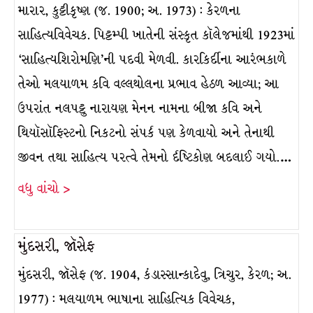
મારાર, કુટ્ટીકૃષ્ણ (જ. 1900; અ. 1973) : કેરળના
સાહિત્યવિવેચક. પિટ્ટમ્પી ખાતેની સંસ્કૃત કૉલેજમાંથી 1923માં
‘સાહિત્યશિરોમણિ’ની પદવી મેળવી. કારકિર્દીના આરંભકાળે
તેઓ મલયાળમ કવિ વલ્લથોલના પ્રભાવ હેઠળ આવ્યા; આ
ઉપરાંત નલપટ્ટુ નારાયણ મેનન નામના બીજા કવિ અને
થિયૉસૉફિસ્ટનો નિકટનો સંપર્ક પણ કેળવાયો અને તેનાથી
જીવન તથા સાહિત્ય પરત્વે તેમનો ર્દષ્ટિકોણ બદલાઈ ગયો.…
વધુ વાંચો >
મુંદસરી, જૉસેફ
મુંદસરી, જૉસેફ (જ. 1904, કંડાસ્સાન્કાદેવુ, ત્રિચુર, કેરળ; અ.
1977) : મલયાળમ ભાષાના સાહિત્યિક વિવેચક,