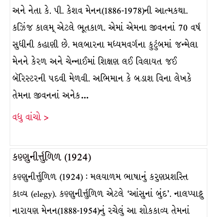
અને નેતા કે. પી. કેશવ મેનન(1886-1978)ની આત્મકથા.
કઝિંજ કાલમ્ એટલે ભૂતકાળ. એમાં એમના જીવનનાં 70 વર્ષ
સુધીની કહાણી છે. મલબારના મધ્યમવર્ગના કુટુંબમાં જન્મેલા
મેનને કેરળ અને ચેન્નાઈમાં શિક્ષણ લઈ વિલાયત જઈ
બૅરિસ્ટરની પદવી મેળવી. અભિમાન કે બડાશ વિના લેખકે
તેમના જીવનનાં અનેક…
વધુ વાંચો >
કણ્ણુનીર્ત્તુળિળ (1924)
કણ્ણુનીર્ત્તુળિળ (1924) : મલયાળમ ભાષાનું કરુણપ્રશસ્તિ
કાવ્ય (elegy). કણ્ણુનીર્ત્તુળિળ એટલે ‘આંસુનાં બુંદ’. નાલપ્પાટ્ટુ
નારાયણ મેનન(1888-1954)નું રચેલું આ શોકકાવ્ય તેમનાં