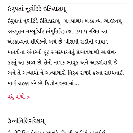
ઇરુપતાં નૂટ્ટાંટિંટે ઇતિહાસમ્
ઇરુપતાં નૂટ્ટાંટિંટે ઇતિહાસમ્ : મલયાળમ ખંડકાવ્ય. આલ્કતમ્
અચ્યુતન નમ્બુદિરિ (નંપૂતિરિ) (જ. 1917) રચિત આ
ખંડકાવ્યના શીર્ષકનો અર્થ છે ‘વીસમી સદીની ગાથા’.
માનવીના અંતરની કૂટ સમસ્યાઓનું પ્રભાવશાળી આલેખન
કરતું આ કાવ્ય છે. તેનો નાયક ભાવુક અને આદર્શવાદી છે
અને તે અન્યાયો ને અત્યાચારો વિરુદ્ધ સંઘર્ષ કરવા સામ્યવાદી
માર્ગ ગ્રહણ કરે છે. કિશોરાવસ્થામાં…
વધુ વાંચો >
ઉન્નીનિલિસદેશમ્