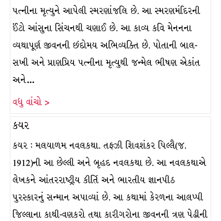
પત્નીના મૃત્યુને આપેલી સ્મરણાંજલિ છે. આ સ્મરણમંદિરની
ઈંટો આંસુના સિંચનથી ચણાઈ છે. આ કાવ્ય કવિ મેનનના
વ્યથાપૂર્ણ જીવનની છંદોમય અભિવ્યક્તિ છે. પોતાની બાલ-
સખી અને પ્રાણપ્રિય પત્નીના મૃત્યુથી જન્મેલ ભીષણ એકાંત
અને…
વધુ વાંચો >
કયર
કયર : મલયાળમ નવલકથા. તફઝી શિવશંકર પિલ્લૈ(જ.
1912)ની આ છેલ્લી અને બૃહદ નવલકથા છે. આ નવલકથાએ
લેખકને આંતરરાષ્ટ્રીય કીર્તિ અને ભારતીય જ્ઞાનપીઠ
પુરસ્કારનું સન્માન અપાવ્યાં છે. આ કથામાં કેરળના આલપ્પી
જિલ્લાના કાથી-વણકરો તથા કારીગરોના જીવનની ત્રણ પેઢીની