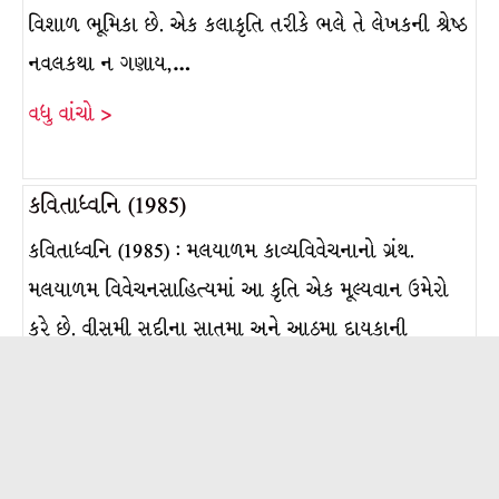
વિશાળ ભૂમિકા છે. એક કલાકૃતિ તરીકે ભલે તે લેખકની શ્રેષ્ઠ
નવલકથા ન ગણાય,…
વધુ વાંચો >
કવિતાધ્વનિ (1985)
કવિતાધ્વનિ (1985) : મલયાળમ કાવ્યવિવેચનાનો ગ્રંથ.
મલયાળમ વિવેચનસાહિત્યમાં આ કૃતિ એક મૂલ્યવાન ઉમેરો
કરે છે. વીસમી સદીના સાતમા અને આઠમા દાયકાની
મલયાળમ કવિતા તથા તેના આધુનિક પ્રવાહોનો તેમજ
વ્યક્તિગત કવિની કાવ્યલાક્ષણિકતાઓનો આ ગહન
અભ્યાસગ્રંથ છે. તેની લેખિકા એમ. લીલાવતી (જ. 1927)
મલયાળમનાં અધ્યાપિકા છે. તેમણે દરેક કવિનું