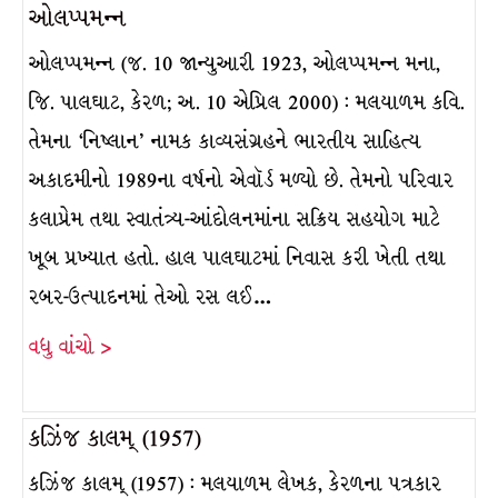
ઓલપ્પમન્ન
ઓલપ્પમન્ન (જ. 10 જાન્યુઆરી 1923, ઓલપ્પમન્ન મના,
જિ. પાલઘાટ, કેરળ; અ. 10 એપ્રિલ 2000) : મલયાળમ કવિ.
તેમના ‘નિષ્લાન’ નામક કાવ્યસંગ્રહને ભારતીય સાહિત્ય
અકાદમીનો 1989ના વર્ષનો એવૉર્ડ મળ્યો છે. તેમનો પરિવાર
કલાપ્રેમ તથા સ્વાતંત્ર્ય-આંદોલનમાંના સક્રિય સહયોગ માટે
ખૂબ પ્રખ્યાત હતો. હાલ પાલઘાટમાં નિવાસ કરી ખેતી તથા
રબર-ઉત્પાદનમાં તેઓ રસ લઈ…
વધુ વાંચો >
કઝિંજ કાલમ્ (1957)
કઝિંજ કાલમ્ (1957) : મલયાળમ લેખક, કેરળના પત્રકાર