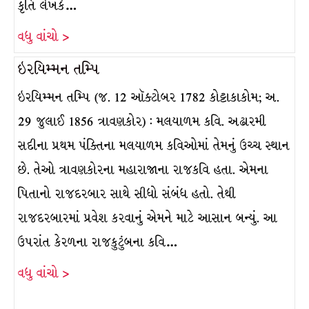
કૃતિ લેખકે…
વધુ વાંચો >
ઇરયિમ્મન તમ્પિ
ઇરયિમ્મન તમ્પિ (જ. 12 ઑક્ટોબર 1782 કોટ્ટાકાકોમ; અ.
29 જુલાઈ 1856 ત્રાવણકોર) : મલયાળમ કવિ. અઢારમી
સદીના પ્રથમ પંક્તિના મલયાળમ કવિઓમાં તેમનું ઉચ્ચ સ્થાન
છે. તેઓ ત્રાવણકોરના મહારાજાના રાજકવિ હતા. એમના
પિતાનો રાજદરબાર સાથે સીધો સંબંધ હતો. તેથી
રાજદરબારમાં પ્રવેશ કરવાનું એમને માટે આસાન બન્યું. આ
ઉપરાંત કેરળના રાજકુટુંબના કવિ…
વધુ વાંચો >