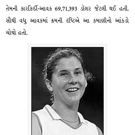
તેમની કારકિર્દી-આવક 69,71,393 ડૉલર જેટલી થઈ હતી.
સૌથી વધુ આવકમાં ક્રમની દૃષ્ટિએ આ કમાણીનો આંકડો
ચોથો હતો.