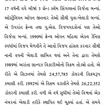
17 વર્ષની વયે બીજાં 3 ગ્રૅન્ડ સ્લૅમ સિંગલ્સનાં વિજેતા બન્યાં.
ઑસ્ટ્રેલિયન ઑપન જીતનાર તેઓ સૌથી યુવા-ખેલાડી બન્યાં.
એ ઉપરાંત ફ્રેન્ચ તથા યુ.એસ. વિજયપદકોનાં પણ તેઓ
વિજેતા બન્યાં. 1990માં ફ્રેન્ચ ઓપન મહિલા એકલ ટેનિસ
સ્પર્ધામાં વિજય મેળવીને તે આવો વિજય હાંસલ કરનાર સૌથી
નાની વયની ખેલાડી સાબિત થયાં અને તેના દ્વારા તેમણે
1989માં અરાંતા સાન્યઝ વિકારીઓનો વિક્રમ તોડ્યો હતો. એ
રીતે એ સિઝનમાં તેમણે 24,57,785 ડૉલરની વિક્રમરૂપ
કમાણી કરી. 1992માં એ વિક્રમ વટાવીને તેમણે 26,22,352
ડૉલરની કમાણી કરી. વળી એ વર્ષ સુધીમાં તેઓ વિશ્વનાં એક
નંબરનાં ખેલાડી તરીકે સ્થાપિત થઈ ચૂક્યાં હતાં. એ સમયે