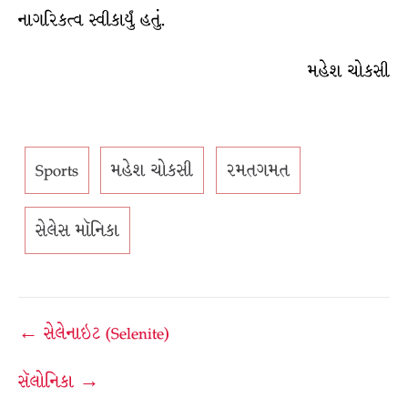
નાગરિકત્વ સ્વીકાર્યું હતું.
મહેશ ચોકસી
Sports
મહેશ ચોકસી
રમતગમત
સેલેસ મૉનિકા
Post
← સેલેનાઇટ (Selenite)
navigation
સૅલોનિકા →