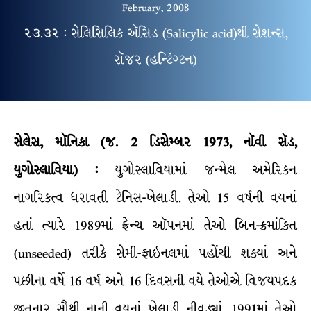
February, 2008
૨૩.૩૨ : સેલિસિલિક ઍસિડ (Salicylic acid)થી સેશન્સ,
રૉજર (હન્ટિંગ્ટન)
સેલેસ
,
મૉનિકા
(
જ
.
2
ડિસેમ્બર
1973
,
નૉવી
સૅડ
,
યુગોસ્લાવિયા
) :
યુગોસ્લાવિયામાં જન્મેલ અમેરિકન
નાગરિકત્વ ધરાવતી ટેનિસ-ખેલાડી. તેઓ 15 વર્ષની વયનાં
હતાં ત્યારે 1989માં ફ્રેન્ચ ઑપનમાં તેઓ બિન-ક્રમાંકિત
(unseeded) તરીકે સેમી-ફાઇનલમાં પહોંચી શક્યાં અને
પછીના વર્ષે 16 વર્ષ અને 16 દિવસની વયે તેઓએ વિજયપદક
જીતનાર સૌથી નાની વયનાં ખેલાડી નીવડ્યાં. 1991માં તેઓ