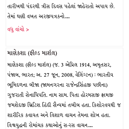
તારીખથી પંદરથી ત્રીસ દિવસ પહેલાં જાહેરાતો અપાય છે.
તેમાં ઘણી વખત અરજીપત્રકનો…
વધુ વાંચો >
માણેકશા (ફીલ્ડ માર્શલ)
માણેકશા (ફીલ્ડ માર્શલ) (જ. 3 એપ્રિલ 1914, અમૃતસર,
પંજાબ, ભારત; અ. 27 જૂન, 2008, વેલિંગ્ટન) : ભારતીય
ભૂમિદળના બીજા (જામનગરના રાજેન્દ્રસિંહજી પછીના)
ગુજરાતી સેનાધિપતિ. નામ સામ. પિતા હોરમસજી ફ્રામજી
જમશેદજી બ્રિટિશ હિંદી સૈન્યમાં તબીબ હતા. કિશોરવયથી જ
શારીરિક કવાયત અને વિશાળ વાચન તેમના શોખ હતા.
વિશ્વયુદ્ધની રોમાંચક કથાઓનું સ-રસ વાચન…