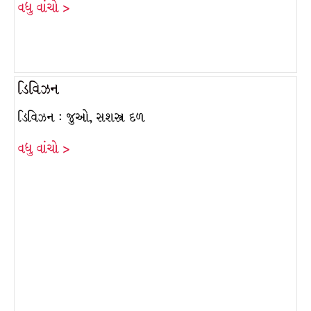
વધુ વાંચો >
ડિવિઝન
ડિવિઝન : જુઓ, સશસ્ત્ર દળ
વધુ વાંચો >