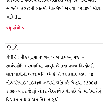
રેજિમેન્ટની પ્રથમ પલટણમાં લશ્કરનો અનુભવ લીધા બાદ,
ભારતીય લશ્કરની સાતમી કૅવલરીમાં જોડાયા. 1940માં ક્વેટા
ખાતેની…
વધુ વાંચો >
ટૉર્પીડો
ટૉર્પીડો : નૌકાયુદ્ધમાં વપરાતું ખાસ પ્રકારનું શસ્ત્ર. તે
સ્વયંપ્રણોદિત સ્વચાલિત આયુધ છે તથા પ્રબળ વિસ્ફોટકો
સાથે પાણીની અંદર ગતિ કરે છે. તે દર કલાકે 30થી 40
નૉટ(દરિયાઈ માઈલ)ની ઝડપથી ગતિ કરે છે તથા 3,500થી
9,000 મીટર જેટલું અંતર એકસાથે કાપી શકે છે. માર્ગમાં તેનું
વિચલન ન થાય અને નિશાન સુધી…