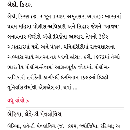
બેદી, કિરણ
બેદી, કિરણ (જ. 9 જૂન 1949, અમૃતસર, ભારત) : ભારતનાં
પ્રથમ મહિલા પોલીસ-અધિકારી અને તિહાર જેલને ‘આશ્રમ’
બનાવનાર મૅગ્સેસે ઍવૉર્ડવિજેતા અફસર. તેમનો ઉછેર
અમૃતસરમાં થયો અને પંજાબ યુનિવર્સિટીમાં રાજ્યશાસ્ત્રના
અભ્યાસ સાથે અનુસ્નાતક પદવી હાંસલ કરી. 1972માં તેઓ
ભારતીય પોલીસ-સેવામાં આગ્રહપૂર્વક જોડાયાં. પોલીસ-
અધિકારી તરીકેની કારકિર્દી દરમિયાન 1988માં દિલ્હી
યુનિવર્સિટીમાંથી એલએલ.બી. થયાં.…
વધુ વાંચો >
બેરિયા, લૅવેન્ટી પૅવલોવિચ
બેરિયા, લૅવેન્ટી પૅવલોવિચ (જ. 1899, જ્યૉર્જિયા, રશિયા; અ.