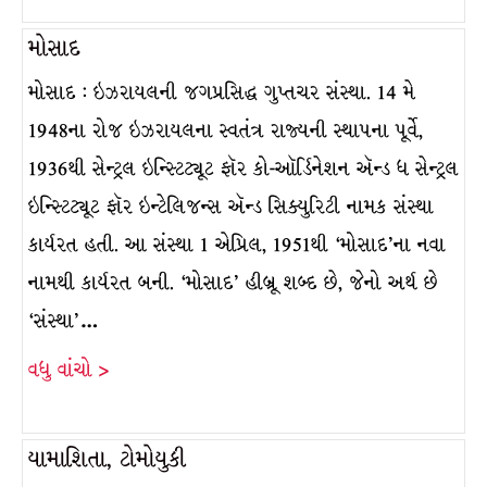
મોસાદ
મોસાદ : ઇઝરાયલની જગપ્રસિદ્ધ ગુપ્તચર સંસ્થા. 14 મે
1948ના રોજ ઇઝરાયલના સ્વતંત્ર રાજ્યની સ્થાપના પૂર્વે,
1936થી સેન્ટ્રલ ઇન્સ્ટિટ્યૂટ ફૉર કો-ઑર્ડિનેશન ઍન્ડ ધ સેન્ટ્રલ
ઇન્સ્ટિટ્યૂટ ફૉર ઇન્ટેલિજન્સ ઍન્ડ સિક્યુરિટી નામક સંસ્થા
કાર્યરત હતી. આ સંસ્થા 1 એપ્રિલ, 1951થી ‘મોસાદ’ના નવા
નામથી કાર્યરત બની. ‘મોસાદ’ હીબ્રૂ શબ્દ છે, જેનો અર્થ છે
‘સંસ્થા’…
વધુ વાંચો >
યામાશિતા, ટોમોયુકી