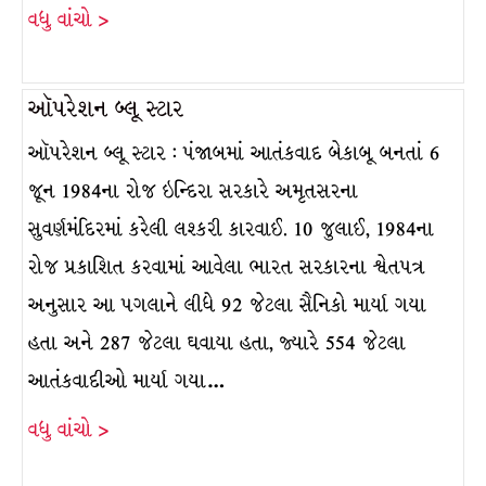
વધુ વાંચો >
ઑપરેશન બ્લૂ સ્ટાર
ઑપરેશન બ્લૂ સ્ટાર : પંજાબમાં આતંકવાદ બેકાબૂ બનતાં 6
જૂન 1984ના રોજ ઇન્દિરા સરકારે અમૃતસરના
સુવર્ણમંદિરમાં કરેલી લશ્કરી કારવાઈ. 10 જુલાઈ, 1984ના
રોજ પ્રકાશિત કરવામાં આવેલા ભારત સરકારના શ્વેતપત્ર
અનુસાર આ પગલાને લીધે 92 જેટલા સૈનિકો માર્યા ગયા
હતા અને 287 જેટલા ઘવાયા હતા, જ્યારે 554 જેટલા
આતંકવાદીઓ માર્યા ગયા…
વધુ વાંચો >