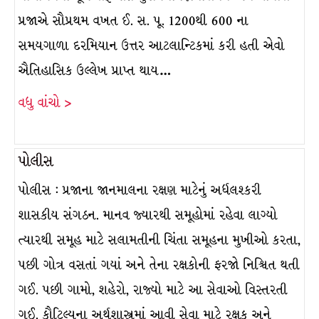
પ્રજાએ સૌપ્રથમ વખત ઈ. સ. પૂ. 1200થી 600 ના
સમયગાળા દરમિયાન ઉત્તર આટલાન્ટિકમાં કરી હતી એવો
ઐતિહાસિક ઉલ્લેખ પ્રાપ્ત થાય…
વધુ વાંચો >
પોલીસ
પોલીસ : પ્રજાના જાનમાલના રક્ષણ માટેનું અર્ધલશ્કરી
શાસકીય સંગઠન. માનવ જ્યારથી સમૂહોમાં રહેવા લાગ્યો
ત્યારથી સમૂહ માટે સલામતીની ચિંતા સમૂહના મુખીઓ કરતા,
પછી ગોત્ર વસતાં ગયાં અને તેના રક્ષકોની ફરજો નિશ્ર્ચિત થતી
ગઈ. પછી ગામો, શહેરો, રાજ્યો માટે આ સેવાઓ વિસ્તરતી
ગઈ. કૌટિલ્યના અર્થશાસ્ત્રમાં આવી સેવા માટે રક્ષક અને