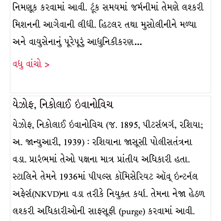
નિમણૂક કરવામાં આવી. ટૂંક સમયમાં જર્મનીમાં તેમણે લશ્કરી
મિશનની આગેવાની લીધી. હિટલર તથા મુસોલીનીને મળ્યા
અને વાયુસેનાનું પૂરેપૂરું આધુનિકીકરણ…
વધુ વાંચો >
યેઝોફ, નિકોલાઈ ઇવાનોવિચ
યેઝોફ, નિકોલાઈ ઇવાનોવિચ (જ. 1895, પીટર્સબર્ગ, રશિયા;
અ. જાન્યુઆરી, 1939) : રશિયાના જાસૂસી પોલીસતંત્રના
વડા. પ્રારંભમાં તેઓ પક્ષના માત્ર પ્રાંતીય અધિકારી હતા.
સ્ટાલિને તેમને 1936માં પીપલ્સ કૉમિસેરિયટ ઑવ્ ઇન્ટર્નલ
અફેર્સ(NKVD)ના વડા તરીકે નિયુક્ત કર્યા. તેમના નેજા હેઠળ
લશ્કરી અધિકારીઓની સાફસૂફી (purge) કરવામાં આવી.