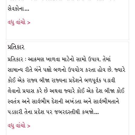
સેવકોના…
વધુ વાંચો >
પ્રતિકાર
પ્રતિકાર : આક્રમણ ખાળવા માટેનો સામો ઉપાય. તેમાં
સામાન્ય રીતે બંને પક્ષો બળનો ઉપયોગ કરતા હોય છે. જ્યારે
કોઈ એક રાજ્ય બીજા રાજ્યના પ્રદેશને બળપૂર્વક પડાવી
લેવાનો પ્રયાસ કરે છે અથવા જ્યારે કોઈ એક દેશ બીજા કોઈ
સ્વતંત્ર અને સાર્વભૌમ દેશની અખંડતા અને સાર્વભૌમતાને
પડકારી તેના પ્રદેશ પર જબરદસ્તીથી કબજો…
વધુ વાંચો >