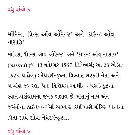
વધુ વાંચો >
મૉરિસ, ‘પ્રિન્સ ઑવ્ ઑરેન્જ’ અને ‘કાઉન્ટ ઑવ્
નાસાઉ’
મૉરિસ, ‘પ્રિન્સ ઑવ્ ઑરેન્જ’ અને ‘કાઉન્ટ ઑવ્ નાસાઉ’
(Nassau) (જ. 13 નવેમ્બર 1567, ડિલેન્બર્ગ; અ. 23 એપ્રિલ
1625, ધ હેગ) : નેધરલૅન્ડ્ઝના વિખ્યાત લશ્કરી નેતા અને
બાહોશ જનરલ. પિતા વિલિયમ સ્વાધીન નેધરલૅન્ડ્ઝના
સ્વાતંત્ર્યસંગ્રામના જનક ગણાય છે. માતાનું નામ ઍન.
જર્મનીના હાઇડલબર્ગમાં અભ્યાસ કર્યા પછી મૉરિસ પોતાના
પિતા સાથે રહેવા નેધરલૅન્ડ્ઝ…
વધુ વાંચો >