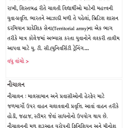
રાખી, શિસ્તબદ્ધ રીતે ચાલતી વિદ્યાર્થીઓ માટેની મહત્ત્વની
યુવા-પ્રવૃત્તિ. ભારતને આઝાદી મળી તે પહેલાં, બ્રિટિશ શાસન
દરમિયાન પ્રાદેશિક સેના(Territorial army)ના એક ભાગ
તરીકે માત્ર કૉલેજમાં અભ્યાસ કરતા યુવાનોને લશ્કરી તાલીમ
આપવા માટે યુ. ટી. સી.(યુનિવર્સિટી ટ્રેનિંગ…
વધુ વાંચો >
નૌચાલન
નૌચાલન : માલસામાન અને પ્રવાસીઓની હેરફેર માટે
જળમાર્ગો ઉપર વાહન ચલાવવાની પ્રવૃત્તિ. આવાં વાહન તરીકે
હોડી, જહાજ, સ્ટીમર જેવાં સાધનોનો ઉપયોગ થાય છે.
નૌચાલનની મૂળ શરૂઆત યુરોપની ફિનિશિયન અને મીનોશ