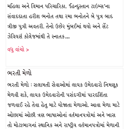
મહિલા અને વિમાન પરિચારિકા. ‘હિન્દુસ્તાન ટાઇમ્સ’ના
સંવાદદાતા હરીશ ભનોત તથા રમા ભનોતને બે પુત્ર બાદ
ત્રીજી પુત્રી અવતરી. તેનો ઉછેર મુંબઈમાં થયો અને સેંટ
ઝેવિયર્સ કૉલેજમાંથી તે સ્નાતક…
વધુ વાંચો >
ભરતી મેળો
ભરતી મેળો : સલામતી સેવાઓમાં લાયક ઉમેદવારો નિમણૂક
મેળવી શકે, લાયક ઉમેદવારોની પસંદગીમાં પારદર્શિતા
જળવાઈ રહે તેવા હેતુ માટે યોજાતા મેળાઓ. આવા મેળા માટે
ઓછામાં ઓછી ત્રણ ભાષાઓનાં વર્તમાનપત્રોમાં અને ખાસ
તો મોટાભાગનાં સ્થાનિક અને રાષ્ટ્રીય વર્તમાનપત્રોમાં મેળાની