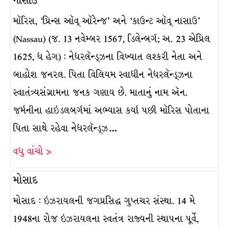
નાસાઉ’
મૉરિસ, ‘પ્રિન્સ ઑવ્ ઑરેન્જ’ અને ‘કાઉન્ટ ઑવ્ નાસાઉ’
(Nassau) (જ. 13 નવેમ્બર 1567, ડિલેન્બર્ગ; અ. 23 એપ્રિલ
1625, ધ હેગ) : નેધરલૅન્ડ્ઝના વિખ્યાત લશ્કરી નેતા અને
બાહોશ જનરલ. પિતા વિલિયમ સ્વાધીન નેધરલૅન્ડ્ઝના
સ્વાતંત્ર્યસંગ્રામના જનક ગણાય છે. માતાનું નામ ઍન.
જર્મનીના હાઇડલબર્ગમાં અભ્યાસ કર્યા પછી મૉરિસ પોતાના
પિતા સાથે રહેવા નેધરલૅન્ડ્ઝ…
વધુ વાંચો >
મોસાદ
મોસાદ : ઇઝરાયલની જગપ્રસિદ્ધ ગુપ્તચર સંસ્થા. 14 મે
1948ના રોજ ઇઝરાયલના સ્વતંત્ર રાજ્યની સ્થાપના પૂર્વે,