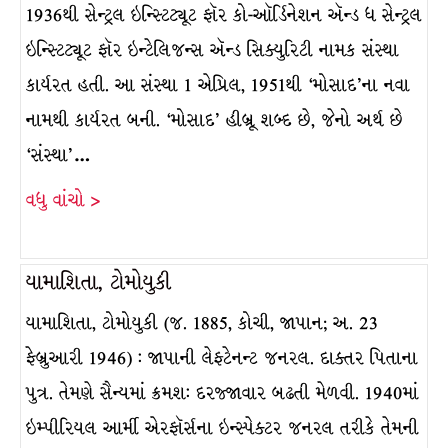
1936થી સેન્ટ્રલ ઇન્સ્ટિટ્યૂટ ફૉર કો-ઑર્ડિનેશન ઍન્ડ ધ સેન્ટ્રલ
ઇન્સ્ટિટ્યૂટ ફૉર ઇન્ટેલિજન્સ ઍન્ડ સિક્યુરિટી નામક સંસ્થા
કાર્યરત હતી. આ સંસ્થા 1 એપ્રિલ, 1951થી ‘મોસાદ’ના નવા
નામથી કાર્યરત બની. ‘મોસાદ’ હીબ્રૂ શબ્દ છે, જેનો અર્થ છે
‘સંસ્થા’…
વધુ વાંચો >
યામાશિતા, ટોમોયુકી
યામાશિતા, ટોમોયુકી (જ. 1885, કોચી, જાપાન; અ. 23
ફેબ્રુઆરી 1946) : જાપાની લેફ્ટેનન્ટ જનરલ. દાક્તર પિતાના
પુત્ર. તેમણે સૈન્યમાં ક્રમશ: દરજ્જાવાર બઢતી મેળવી. 1940માં
ઇમ્પીરિયલ આર્મી એરફૉર્સના ઇન્સ્પેક્ટર જનરલ તરીકે તેમની