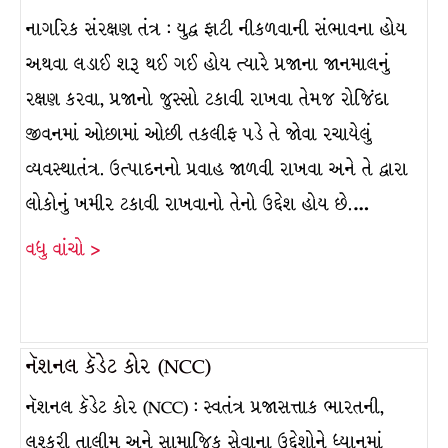
નાગરિક સંરક્ષણ તંત્ર : યુદ્વ ફાટી નીકળવાની સંભાવના હોય
અથવા લડાઈ શરૂ થઈ ગઈ હોય ત્યારે પ્રજાના જાનમાલનું
રક્ષણ કરવા, પ્રજાનો જુસ્સો ટકાવી રાખવા તેમજ રોજિંદા
જીવનમાં ઓછામાં ઓછી તકલીફ પડે તે જોવા રચાયેલું
વ્યવસ્થાતંત્ર. ઉત્પાદનનો પ્રવાહ જાળવી રાખવા અને તે દ્વારા
લોકોનું ખમીર ટકાવી રાખવાનો તેનો ઉદ્દેશ હોય છે.…
વધુ વાંચો >
નૅશનલ કૅડેટ કોર (NCC)
નૅશનલ કૅડેટ કોર (NCC) : સ્વતંત્ર પ્રજાસત્તાક ભારતની,
લશ્કરી તાલીમ અને સામાજિક સેવાના ઉદ્દેશોને ધ્યાનમાં