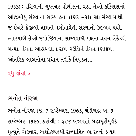
1953) : રશિયાની ગુપ્તચર પોલીસના વડા. તેઓ કૉકેસસમાં
ઓજીપીયુ સંસ્થાના સભ્ય હતા (1921–31). આ સંસ્થામાંથી
જ છેવટે કેજીબી નામની વગોવાયેલી સંસ્થાનો ઉદભવ થયો.
ત્યારપછી તેઓ જ્યૉર્જિયાના સામ્યવાદી પક્ષના પ્રથમ સેક્રેટરી
બન્યા. તેમના આશ્રયદાતા સમા સ્ટૅલિને તેમને 1938માં,
આંતરિક બાબતોના પ્રધાન તરીકે નિયુક્ત…
વધુ વાંચો >
ભનોત નીરજા
ભનોત નીરજા (જ. 7 સપ્ટેમ્બર, 1963, ચંડીગઢ; અ. 5
સપ્ટેમ્બર, 1986, કરાંચી) : ફરજ બજાવતાં બહાદુરીપૂર્વક
મૃત્યુને ભેટનાર, અશોકચક્રથી સન્માનિત ભારતની પ્રથમ