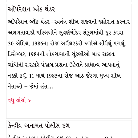
ઑપરેશન બ્લૅક થંડર
ઑપરેશન બ્લૅક થંડર : સ્વતંત્ર શીખ રાજ્યની જાહેરાત કરનાર
અલગતાવાદી પરિબળોને સુવર્ણમંદિર સંકુલમાંથી દૂર કરવા
30 એપ્રિલ, 1986ના રોજ અર્ધલશ્કરી દળોએ લીધેલું પગલું.
ડિસેમ્બર, 1984ની લોકસભાની ચૂંટણીઓ બાદ રાજીવ
ગાંધીની સરકારે પંજાબ પ્રશ્નના ઉકેલને પ્રાધાન્ય આપવાનું
નક્કી કર્યું. 11 માર્ચ 1985ના રોજ આઠ જેટલા મુખ્ય શીખ
નેતાઓ – જેમાં સંત…
વધુ વાંચો >
કેન્દ્રીય અનામત પોલીસ દળ