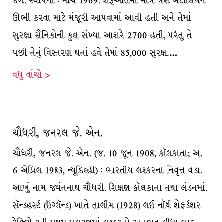
દળ. સ્થાપના : માર્ચ 1969. શરૂઆતમાં માત્ર ત્રણ બટાલિયન
ઊભી કરવા માટે મંજૂરી આપવામાં આવી હતી અને તેમાં
સુરક્ષા સૈનિકોની કુલ સંખ્યા આશરે 2700 હતી, પરંતુ તે
પછી તેનું વિસ્તરણ થતાં હવે તેમાં 85,000 સુરક્ષા…
વધુ વાંચો >
ચૌધરી, જનરલ જે. એન.
ચૌધરી, જનરલ જે. એન. (જ. 10 જૂન 1908, કૉલકાતા; અ.
6 એપ્રિલ 1983, ન્યૂદિલ્હી) : ભારતીય લશ્કરના નિવૃત્ત વડા.
આખું નામ જયંતનાથ ચૌધરી. શિક્ષણ કૉલકાતા તથા લંડનમાં.
સૅન્ડહર્સ્ટ (ઇંગ્લૅન્ડ) ખાતે તાલીમ (1928) લઈ નૉર્થ શેફર્ડશર