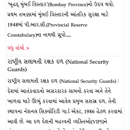
‘બૃહદ્ મુંબઈ વિસ્તાર’(Bombay Province)નો ઉદય થયો.
પ્રથમ તબક્કામાં મુંબઈ વિસ્તારની આંતરિક સુરક્ષા માટે
1948માં પી.આર.સી.(Provincial Reserve
Constabulary)ના નામથી ગ્રૂપો…
વધુ વાંચો >
રાષ્ટ્રીય સલામતી રક્ષક દળ (National Security
Guards)
રાષ્ટ્રીય સલામતી રક્ષક દળ (National Security Guards) :
દેશમાં આતંકવાદનો અસરકારક સામનો કરવા અને તેને
ખાળવા માટે ઊભું કરવામાં આવેલ પ્રમુખ સશસ્ત્ર દળ. તેની
સ્થાપના નૅશનલ સિક્યૉરિટી ગાર્ડ ઍક્ટ, 1986 હેઠળ કરવામાં
આવી છે. આ દળ દેશની મહત્ત્વની વ્યક્તિઓ(VIPS)ને