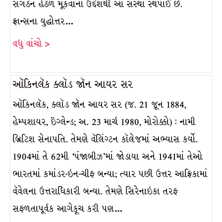
સંગઠન હેઠળ મૂકવાના ઉદ્દેશથી આ સંસ્થા સ્થપાઈ છે.
ફ્રાન્સના યુદ્ધોત્તર…
વધુ વાંચો >
ઑકિનલૅક ક્લૉડ જૉન આયર સર
ઑકિનલૅક, ક્લૉડ જૉન આયર સર (જ. 21 જૂન 1884,
હેમ્પશાયર, ઇંગ્લેન્ડ; અ. 23 માર્ચ 1980, મોરોક્કો) : નામી
બ્રિટિશ સેનાપતિ. તેમણે વૅલિંગ્ટન કૉલેજમાં અભ્યાસ કર્યો.
1904માં તે 62મી ‘પંજાબીઝ’માં જોડાયા અને 1941માં તેઓ
ભારતમાં કમાંડર-ઇન-ચીફ બન્યા; ત્યાર પછી ઉત્તર આફ્રિકામાં
વૅવેલના ઉત્તરાધિકારી બન્યા. તેમણે સિરેનાઇકા તરફ
સફળતાપૂર્વક આગેકૂચ કરી પણ…