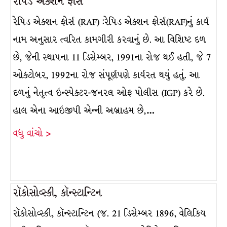
રેપિડ એક્શન ફોર્સ
રેપિડ એક્શન ફોર્સ (RAF) :રેપિડ એક્શન ફોર્સ(RAF)નું કાર્ય
નામ અનુસાર ત્વરિત કામગીરી કરવાનું છે. આ વિશિષ્ટ દળ
છે, જેની સ્થાપના 11 ડિસેમ્બર, 1991ના રોજ થઈ હતી, જે 7
ઓક્ટોબર, 1992ના રોજ સંપૂર્ણપણે કાર્યરત થયું હતું. આ
દળનું નેતૃત્વ ઇન્સ્પેક્ટર-જનરલ ઓફ પોલીસ (IGP) કરે છે.
હાલ એના આઇજીપી એન્ની અબ્રાહમ છે,…
વધુ વાંચો >
રૉકોસોવ્સ્કી, કૉન્સ્ટાન્ટિન
રૉકોસોવ્સ્કી, કૉન્સ્ટાન્ટિન (જ. 21 ડિસેમ્બર 1896, વેલિકિય