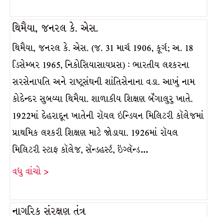
થિમૈયા, જનરલ કે. એસ.
થિમૈયા, જનરલ કે. એસ. (જ. 31 માર્ચ 1906, કૂર્ગ; અ. 18
ડિસેમ્બર 1965, નિકોસિયાસાયપ્રસ) : ભારતીય લશ્કરના
સરસેનાપતિ અને રાષ્ટ્રસંઘની શાંતિસેનાના વડા. આખું નામ
કોદેન્દર સુબય્યા થિમૈયા. શાળાકીય શિક્ષણ બૅંગાલુરુ ખાતે.
1922માં દેહરાદૂન ખાતેની રૉયલ ઇન્ડિયન મિલિટરી કૉલેજમાં
પ્રાથમિક લશ્કરી શિક્ષણ માટે જોડાયા. 1926માં રૉયલ
મિલિટરી સ્ટાફ કૉલેજ, સૅન્ડહર્સ્ટ, ઇંગ્લૅન્ડ…
વધુ વાંચો >
નાગરિક સંરક્ષણ તંત્ર