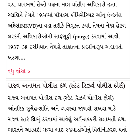
વડા. પ્રારંભમાં તેઓ પક્ષના માત્ર પ્રાંતીય અધિકારી હતા.
સ્ટાલિને તેમને 1936માં પીપલ્સ કૉમિસેરિયટ ઑવ્ ઇન્ટર્નલ
અફેર્સ(NKVD)ના વડા તરીકે નિયુક્ત કર્યા. તેમના નેજા હેઠળ
લશ્કરી અધિકારીઓની સાફસૂફી (purge) કરવામાં આવી.
1937–38 દરમિયાન તેમણે તાકાતના પ્રદર્શન-રૂપ અદાલતી
ખટલા…
વધુ વાંચો >
રાજ્ય અનામત પોલીસ દળ (સ્ટેટ રિઝર્વ પોલીસ ફોર્સ)
રાજ્ય અનામત પોલીસ દળ (સ્ટેટ રિઝર્વ પોલીસ ફોર્સ) :
આંતરિક સુલેહ-શાંતિ અને વ્યવસ્થા જાળવી રાખવા માટે
રાજ્ય સ્તરે ઊભું કરવામાં આવેલું અર્ધ-લશ્કરી સલામતી દળ.
ભારતને આઝાદી મળ્યા બાદ રજવાડાંઓનું વિલીનીકરણ થતાં