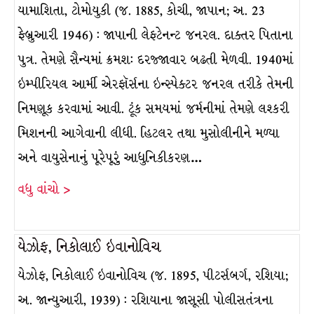
યામાશિતા, ટોમોયુકી (જ. 1885, કોચી, જાપાન; અ. 23
ફેબ્રુઆરી 1946) : જાપાની લેફ્ટેનન્ટ જનરલ. દાક્તર પિતાના
પુત્ર. તેમણે સૈન્યમાં ક્રમશ: દરજ્જાવાર બઢતી મેળવી. 1940માં
ઇમ્પીરિયલ આર્મી એરફૉર્સના ઇન્સ્પેક્ટર જનરલ તરીકે તેમની
નિમણૂક કરવામાં આવી. ટૂંક સમયમાં જર્મનીમાં તેમણે લશ્કરી
મિશનની આગેવાની લીધી. હિટલર તથા મુસોલીનીને મળ્યા
અને વાયુસેનાનું પૂરેપૂરું આધુનિકીકરણ…
વધુ વાંચો >
યેઝોફ, નિકોલાઈ ઇવાનોવિચ
યેઝોફ, નિકોલાઈ ઇવાનોવિચ (જ. 1895, પીટર્સબર્ગ, રશિયા;
અ. જાન્યુઆરી, 1939) : રશિયાના જાસૂસી પોલીસતંત્રના