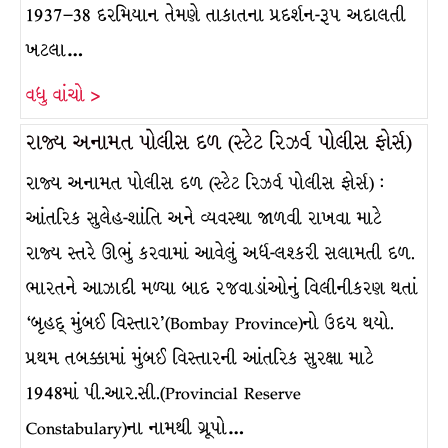
1937–38 દરમિયાન તેમણે તાકાતના પ્રદર્શન-રૂપ અદાલતી
ખટલા…
વધુ વાંચો >
રાજ્ય અનામત પોલીસ દળ (સ્ટેટ રિઝર્વ પોલીસ ફોર્સ)
રાજ્ય અનામત પોલીસ દળ (સ્ટેટ રિઝર્વ પોલીસ ફોર્સ) :
આંતરિક સુલેહ-શાંતિ અને વ્યવસ્થા જાળવી રાખવા માટે
રાજ્ય સ્તરે ઊભું કરવામાં આવેલું અર્ધ-લશ્કરી સલામતી દળ.
ભારતને આઝાદી મળ્યા બાદ રજવાડાંઓનું વિલીનીકરણ થતાં
‘બૃહદ્ મુંબઈ વિસ્તાર’(Bombay Province)નો ઉદય થયો.
પ્રથમ તબક્કામાં મુંબઈ વિસ્તારની આંતરિક સુરક્ષા માટે
1948માં પી.આર.સી.(Provincial Reserve
Constabulary)ના નામથી ગ્રૂપો…