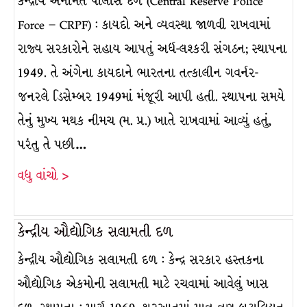
કેન્દ્રીય અનામત પોલીસ દળ (Central Reserve Police
Force – CRPF) : કાયદો અને વ્યવસ્થા જાળવી રાખવામાં
રાજ્ય સરકારોને સહાય આપતું અર્ધ-લશ્કરી સંગઠન; સ્થાપના
1949. તે અંગેના કાયદાને ભારતના તત્કાલીન ગવર્નર-
જનરલે ડિસેમ્બર 1949માં મંજૂરી આપી હતી. સ્થાપના સમયે
તેનું મુખ્ય મથક નીમચ (મ. પ્ર.) ખાતે રાખવામાં આવ્યું હતું,
પરંતુ તે પછી…
વધુ વાંચો >
કેન્દ્રીય ઔદ્યોગિક સલામતી દળ
કેન્દ્રીય ઔદ્યોગિક સલામતી દળ : કેન્દ્ર સરકાર હસ્તકના
ઔદ્યોગિક એકમોની સલામતી માટે રચવામાં આવેલું ખાસ