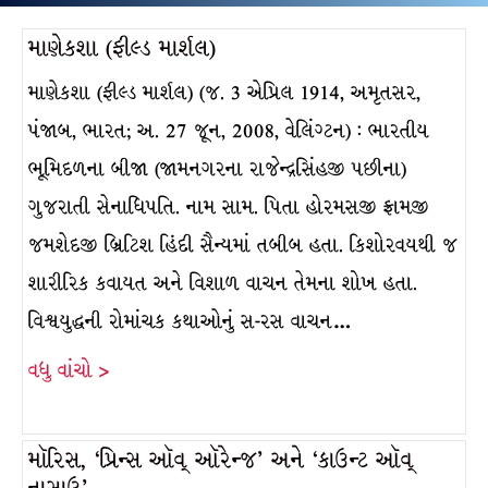
માણેકશા (ફીલ્ડ માર્શલ)
માણેકશા (ફીલ્ડ માર્શલ) (જ. 3 એપ્રિલ 1914, અમૃતસર,
પંજાબ, ભારત; અ. 27 જૂન, 2008, વેલિંગ્ટન) : ભારતીય
ભૂમિદળના બીજા (જામનગરના રાજેન્દ્રસિંહજી પછીના)
ગુજરાતી સેનાધિપતિ. નામ સામ. પિતા હોરમસજી ફ્રામજી
જમશેદજી બ્રિટિશ હિંદી સૈન્યમાં તબીબ હતા. કિશોરવયથી જ
શારીરિક કવાયત અને વિશાળ વાચન તેમના શોખ હતા.
વિશ્વયુદ્ધની રોમાંચક કથાઓનું સ-રસ વાચન…
વધુ વાંચો >
મૉરિસ, ‘પ્રિન્સ ઑવ્ ઑરેન્જ’ અને ‘કાઉન્ટ ઑવ્