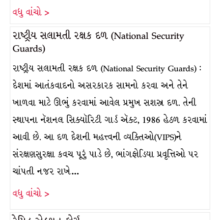
વધુ વાંચો >
રાષ્ટ્રીય સલામતી રક્ષક દળ (National Security
Guards)
રાષ્ટ્રીય સલામતી રક્ષક દળ (National Security Guards) :
દેશમાં આતંકવાદનો અસરકારક સામનો કરવા અને તેને
ખાળવા માટે ઊભું કરવામાં આવેલ પ્રમુખ સશસ્ત્ર દળ. તેની
સ્થાપના નૅશનલ સિક્યૉરિટી ગાર્ડ ઍક્ટ, 1986 હેઠળ કરવામાં
આવી છે. આ દળ દેશની મહત્ત્વની વ્યક્તિઓ(VIPS)ને
સંરક્ષણસુરક્ષા કવચ પૂરું પાડે છે, ભાંગફોડિયા પ્રવૃત્તિઓ પર
ચાંપતી નજર રાખે…
વધુ વાંચો >