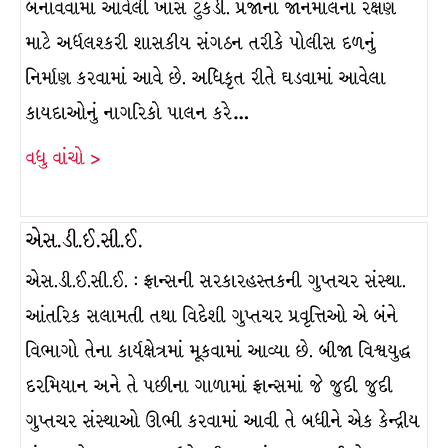
બનાવવામાં આવેલી ખાસ ટુકડી. પ્રજાના જાનમાલના રક્ષણ
માટે અર્ધલશ્કરી શાસકીય સંગઠન તરીકે પોલીસ દળનું
નિર્માણ કરવામાં આવે છે. અધિકૃત રીતે ઘડવામાં આવેલા
કાયદાઓનું નાગરિકો પાલન કરે…
વધુ વાંચો >
એસ.ડી.ઈ.સી.ઈ.
એસ.ડી.ઈ.સી.ઈ. : ફ્રાન્સની સરકારહસ્તકની ગુપ્તચર સંસ્થા.
આંતરિક સલામતી તથા વિદેશી ગુપ્તચર પ્રવૃત્તિઓ એ બંને
વિભાગો તેના કાર્યક્ષેત્રમાં મૂકવામાં આવ્યા છે. બીજા વિશ્વયુદ્ધ
દરમિયાન અને તે પછીના ગાળામાં ફ્રાન્સમાં જે જુદી જુદી
ગુપ્તચર સંસ્થાઓ ઊભી કરવામાં આવી તે બધીને એક કેન્દ્રીય