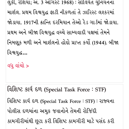
લુકી, રશિયા; અ. 3 ઑગસ્ટ 1968) : સોવિયેત યુનિયનના
માર્શલ. પ્રથમ વિશ્વયુદ્ધ ફાટી નીકળતાં તે ઝારિસ્ટ લશ્કરમાં
જોડાયા. 1917ની ક્રાન્તિ દરમિયાન તેઓ રેડ ગાર્ડમાં જોડાયા.
પ્રથમ અને બીજા વિશ્વયુદ્ધ વચ્ચે સામ્યવાદી પક્ષમાં તેમને
નિમણૂક મળી અને માર્શલનો હોદ્દો પ્રાપ્ત કર્યો (1944). બીજા
વિશ્વયુદ્ધ…
વધુ વાંચો >
વિશિષ્ટ કાર્ય દળ (Special Task Force : STF)
વિશિષ્ટ કાર્ય દળ (Special Task Force : STF) : રાજ્યના
પોલીસ દળમાંના અમુક જવાનોને તેમની રોજિંદી
કામગીરીમાંથી છૂટા કરી વિશિષ્ટ કામગીરી માટે પસંદ કરી