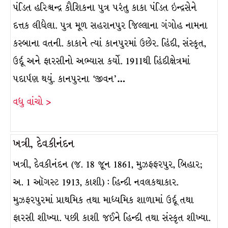
પંડિત હરિશ્ચન્દ્ર કૌશિકના પુત્ર પરંતુ કાકા પંડિત ઇન્દ્રસેને
દત્તક લીધેલા. પુત્ર મૂળ સહરાનપુર જિલ્લાના ગંગોહ નામના
કસ્બાના વતની. કાકાને ત્યાં કાનપુરમાં ઉછેર. હિંદી, સંસ્કૃત,
ઉર્દૂ અને ફારસીનો અભ્યાસ કર્યો. 1911થી હિંદીક્ષેત્રમાં
પદાર્પણ થયું. કાનપુરના ‘જીવન’…
વધુ વાંચો >
ખત્રી, દેવકીનંદન
ખત્રી, દેવકીનંદન (જ. 18 જૂન 1861, મુઝફ્ફરપુર, બિહાર;
અ. 1 ઑગસ્ટ 1913, કાશી) : હિન્દી નવલકથાકાર.
મુઝફરપુરમાં પ્રાથમિક તથા માધ્યમિક શાળામાં ઉર્દૂ તથા
ફારસી શીખ્યા. પછી કાશી જઈને હિન્દી તથા સંસ્કૃત શીખ્યા.