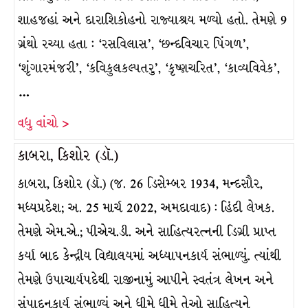
શાહજહાં અને દારાશિકોહનો રાજ્યાશ્રય મળ્યો હતો. તેમણે 9
ગ્રંથો રચ્યા હતા : ‘રસવિલાસ’, ‘છન્દવિચાર પિંગળ’,
‘શૃંગારમંજરી’, ‘કવિકુલકલ્પતરુ’, ‘કૃષ્ણચરિત’, ‘કાવ્યવિવેક’,
…
વધુ વાંચો >
કાબરા, કિશોર (ડૉ.)
કાબરા, કિશોર (ડૉ.) (જ. 26 ડિસેમ્બર 1934, મન્દસૌર,
મધ્યપ્રદેશ; અ. 25 માર્ચ 2022, અમદાવાદ) : હિંદી લેખક.
તેમણે એમ.એ.; પીએચ.ડી. અને સાહિત્યરત્નની ડિગ્રી પ્રાપ્ત
કર્યા બાદ કેન્દ્રીય વિદ્યાલયમાં અધ્યાપનકાર્ય સંભાળ્યું. ત્યાંથી
તેમણે ઉપાચાર્યપદેથી રાજીનામું આપીને સ્વતંત્ર લેખન અને
સંપાદનકાર્ય સંભાળ્યું અને ધીમે ધીમે તેઓ સાહિત્યને