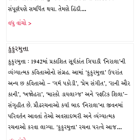
સંપૂર્ણપણે સમર્પિત થયા. તેમણે હિંદી…
વધુ વાંચો >
કુકુરમુત્તા
કુકુરમુત્તા : 1942માં પ્રકાશિત સૂર્યકાંત ત્રિપાઠી ‘નિરાલા’ની
વ્યંગ્યાત્મક કવિતાઓનો સંગ્રહ. આમાં ‘કુકુરમુત્તા’ ઉપરાંત
અન્ય છ કવિતાઓ – ‘ગર્મ પકોડી’, ‘પ્રેમ સંગીત’, ‘રાની ઔર
કાની’, ‘ખજોહરા’, ‘માસ્કો ડાયલાગ્જ’ અને ‘સ્ફટિક શિલા’–
સંગૃહીત છે. પ્રૌઢરચનાઓ કર્યા બાદ ‘નિરાલા’ના જીવનમાં
પરિવર્તન આવતાં તેઓ અવસાદભરી અને વ્યંગ્યાત્મક
રચનાઓ કરવા લાગ્યા. ‘કુકુરમુત્તા’ રચના પરત્વે આજ…