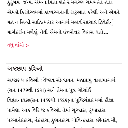
કુટુંબમાં જન્મ. એમના પિતા શેઠ રામચરણ રામભક્ત હતા.
એમણે કિશોરવયમાં કાવ્યરચનાની શરૂઆત કરેલી અને એમને
મહાન હિન્દી સાહિત્યકાર આચાર્ય મહાવીરપ્રસાદ દ્વિવેદીનું
માર્ગદર્શન મળેલું, તેથી એમનો ઉત્તરોત્તર વિકાસ થતો…
વધુ વાંચો >
અષ્ટછાપ કવિઓ
અષ્ટછાપ કવિઓ : વૈષ્ણવ સંપ્રદાયના મહાપ્રભુ વલ્લભાચાર્ય
(સન 1479થી 1531) અને તેમના પુત્ર ગોસાંઈ
વિઠ્ઠલનાથજી(સન 1459થી 1529)ના પુષ્ટિસંપ્રદાયમાં દીક્ષા
પામેલા આઠ વિશિષ્ટ કવિઓ. તેમાં સૂરદાસ, કૃષ્ણદાસ,
પરમાનંદદાસ, નંદદાસ, કુંભનદાસ ગોવિન્દદાસ, છીતસ્વામી,