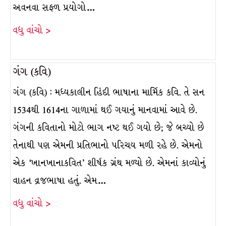
અવનવા સફળ પ્રયોગો…
વધુ વાંચો >
ગંગ (કવિ)
ગંગ (કવિ) : મધ્યકાલીન હિંદી ભાષાના માર્મિક કવિ. તે સન
1534થી 1614ના ગાળામાં થઈ ગયાનું માનવામાં આવે છે.
ગંગની કવિતાનો મોટો ભાગ નષ્ટ થઈ ગયો છે; જે બચ્યો છે
તેનાથી પણ એમની પ્રતિભાનો પરિચય મળી રહે છે. એમનો
એક ‘ખાનખાનાકવિત’ શીર્ષક ગ્રંથ મળ્યો છે. એમનાં કાવ્યોનું
વાહન વ્રજભાષા હતું. એમ…
વધુ વાંચો >