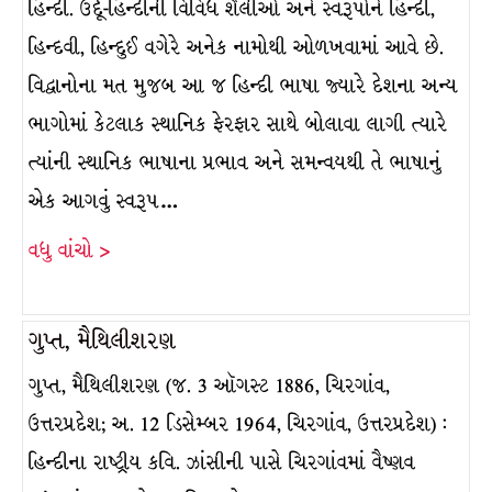
હિન્દી. ઉર્દૂ-હિન્દીની વિવિધ શૈલીઓ અને સ્વરૂપોને હિન્દી,
હિન્દવી, હિન્દુઈ વગેરે અનેક નામોથી ઓળખવામાં આવે છે.
વિદ્વાનોના મત મુજબ આ જ હિન્દી ભાષા જ્યારે દેશના અન્ય
ભાગોમાં કેટલાક સ્થાનિક ફેરફાર સાથે બોલાવા લાગી ત્યારે
ત્યાંની સ્થાનિક ભાષાના પ્રભાવ અને સમન્વયથી તે ભાષાનું
એક આગવું સ્વરૂપ…
વધુ વાંચો >
ગુપ્ત, મૈથિલીશરણ
ગુપ્ત, મૈથિલીશરણ (જ. 3 ઑગસ્ટ 1886, ચિરગાંવ,
ઉત્તરપ્રદેશ; અ. 12 ડિસેમ્બર 1964, ચિરગાંવ, ઉત્તરપ્રદેશ) :
હિન્દીના રાષ્ટ્રીય કવિ. ઝાંસીની પાસે ચિરગાંવમાં વૈષ્ણવ