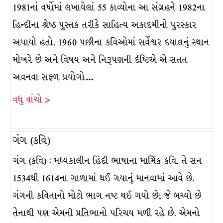
1981નાં વર્ષોમાં લખાયેલાં 55 કાવ્યોના આ સંગ્રહને 1982ના
હિન્દીના શ્રેષ્ઠ પુસ્તક તરીકે સાહિત્ય અકાદમીનો પુરસ્કાર
અપાયો હતો. 1960 પછીના કવિઓમાં સર્વેશ્વર દયાલનું સ્થાન
મોખરે છે અને વિષય અને નિરૂપણની ર્દષ્ટિએ એ સતત
અવનવા સફળ પ્રયોગો…
વધુ વાંચો >
ગંગ (કવિ)
ગંગ (કવિ) : મધ્યકાલીન હિંદી ભાષાના માર્મિક કવિ. તે સન
1534થી 1614ના ગાળામાં થઈ ગયાનું માનવામાં આવે છે.
ગંગની કવિતાનો મોટો ભાગ નષ્ટ થઈ ગયો છે; જે બચ્યો છે
તેનાથી પણ એમની પ્રતિભાનો પરિચય મળી રહે છે. એમનો