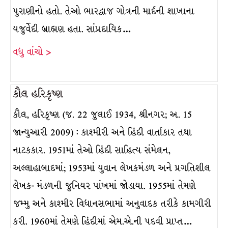
પુરાણીનો હતો. તેઓ ભારદ્વાજ ગોત્રની માર્દની શાખાના
યજુર્વેદી બ્રાહ્મણ હતા. સાંપ્રદાયિક…
વધુ વાંચો >
કૌલ હરિકૃષ્ણ
કૌલ, હરિકૃષ્ણ (જ. 22 જુલાઈ 1934, શ્રીનગર; અ. 15
જાન્યુઆરી 2009) : કાશ્મીરી અને હિંદી વાર્તાકાર તથા
નાટકકાર. 1951માં તેઓ હિંદી સાહિત્ય સંમેલન,
અલ્લાહાબાદમાં; 1953માં યુવાન લેખકમંડળ અને પ્રગતિશીલ
લેખક- મંડળની જુનિયર પાંખમાં જોડાયા. 1955માં તેમણે
જમ્મુ અને કાશ્મીર વિધાનસભામાં અનુવાદક તરીકે કામગીરી
કરી. 1960માં તેમણે હિંદીમાં એમ.એ.ની પદવી પ્રાપ્ત…