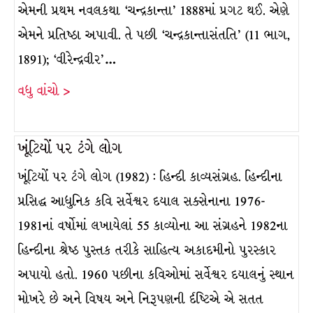
એમની પ્રથમ નવલકથા ‘ચન્દ્રકાન્તા’ 1888માં પ્રગટ થઈ. એણે
એમને પ્રતિષ્ઠા અપાવી. તે પછી ‘ચન્દ્રકાન્તાસંતતિ’ (11 ભાગ,
1891); ‘વીરેન્દ્રવીર’…
વધુ વાંચો >
ખૂંટિયોં પર ટંગે લોગ
ખૂંટિયોં પર ટંગે લોગ (1982) : હિન્દી કાવ્યસંગ્રહ. હિન્દીના
પ્રસિદ્ધ આધુનિક કવિ સર્વેશ્વર દયાલ સક્સેનાના 1976-
1981નાં વર્ષોમાં લખાયેલાં 55 કાવ્યોના આ સંગ્રહને 1982ના
હિન્દીના શ્રેષ્ઠ પુસ્તક તરીકે સાહિત્ય અકાદમીનો પુરસ્કાર
અપાયો હતો. 1960 પછીના કવિઓમાં સર્વેશ્વર દયાલનું સ્થાન
મોખરે છે અને વિષય અને નિરૂપણની ર્દષ્ટિએ એ સતત