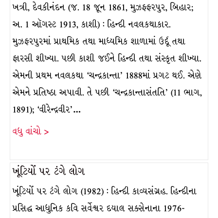
ખત્રી, દેવકીનંદન (જ. 18 જૂન 1861, મુઝફ્ફરપુર, બિહાર;
અ. 1 ઑગસ્ટ 1913, કાશી) : હિન્દી નવલકથાકાર.
મુઝફરપુરમાં પ્રાથમિક તથા માધ્યમિક શાળામાં ઉર્દૂ તથા
ફારસી શીખ્યા. પછી કાશી જઈને હિન્દી તથા સંસ્કૃત શીખ્યા.
એમની પ્રથમ નવલકથા ‘ચન્દ્રકાન્તા’ 1888માં પ્રગટ થઈ. એણે
એમને પ્રતિષ્ઠા અપાવી. તે પછી ‘ચન્દ્રકાન્તાસંતતિ’ (11 ભાગ,
1891); ‘વીરેન્દ્રવીર’…
વધુ વાંચો >
ખૂંટિયોં પર ટંગે લોગ
ખૂંટિયોં પર ટંગે લોગ (1982) : હિન્દી કાવ્યસંગ્રહ. હિન્દીના
પ્રસિદ્ધ આધુનિક કવિ સર્વેશ્વર દયાલ સક્સેનાના 1976-