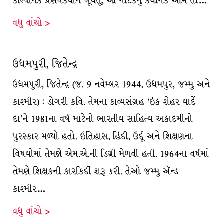
કાલ્પનિક પ્રણયકથાને ગૂંથતું, આ નાટકનું કથાનક આમ તો…
વધુ વાંચો >
ઉધમપુરી, જિતેન્દ્ર
ઉધમપુરી, જિતેન્દ્ર (જ. 9 નવેમ્બર 1944, ઉધમપુર, જમ્મુ અને
કાશ્મીર) : ડોગરી કવિ. તેમના કાવ્યસંગ્રહ ‘ઇક શેહર યાદેં
દા’ને 1981ના વર્ષ માટેનો ભારતીય સાહિત્ય અકાદમીનો
પુરસ્કાર મળ્યો હતો. ઇતિહાસ, હિંદી, ઉર્દૂ અને શિક્ષણના
વિષયોમાં તેમણે એમ.એ.ની ડિગ્રી મેળવી હતી. 1964ના વર્ષમાં
તેમણે શિક્ષકની કારકિર્દી શરૂ કરી. તેઓ જમ્મુ ઍન્ડ
કાશ્મીર…
વધુ વાંચો >