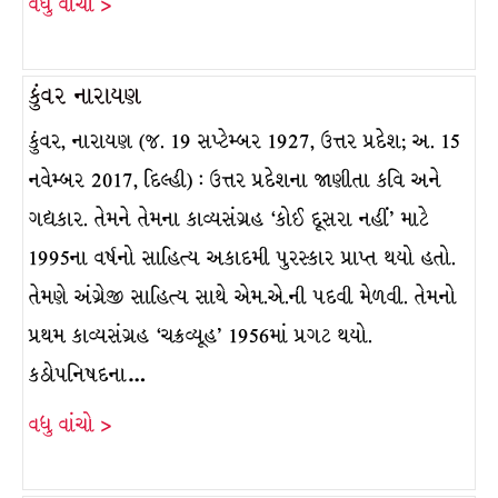
વધુ વાંચો >
કુંવર નારાયણ
કુંવર, નારાયણ (જ. 19 સપ્ટેમ્બર 1927, ઉત્તર પ્રદેશ; અ. 15
નવેમ્બર 2017, દિલ્હી) : ઉત્તર પ્રદેશના જાણીતા કવિ અને
ગદ્યકાર. તેમને તેમના કાવ્યસંગ્રહ ‘કોઈ દૂસરા નહીં’ માટે
1995ના વર્ષનો સાહિત્ય અકાદમી પુરસ્કાર પ્રાપ્ત થયો હતો.
તેમણે અંગ્રેજી સાહિત્ય સાથે એમ.એ.ની પદવી મેળવી. તેમનો
પ્રથમ કાવ્યસંગ્રહ ‘ચક્રવ્યૂહ’ 1956માં પ્રગટ થયો.
કઠોપનિષદના…
વધુ વાંચો >