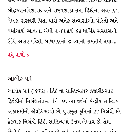
સમાજવાદી સ્વાતંત્ર્યસેનાની, શિક્ષણશાસ્ત્રી, પ્રાચ્યવિદ્યાવિદ,
બૌદ્ધદર્શનવિશારદ અને રાજ્યશાસ્ત્ર તથા હિંદીના અગ્રગણ્ય
લેખક. સંસ્કારી પિતા પાસે અનેક સંન્યાસીઓ, પંડિતો અને
ધર્માચાર્યો આવતા. એથી નાનપણથી દૃઢ ધાર્મિક સંસ્કારોની
ઊંડી અસર પડેલી. બાળપણમાં જ સ્વામી રામતીર્થ તથા…
વધુ વાંચો >
આલોક પર્વ
આલોક પર્વ (1972) : હિંદીના સાહિત્યકાર હજારીપ્રસાદ
દ્વિવેદીનો નિબંધસંગ્રહ. તેને 1973ના વર્ષનો કેન્દ્રીય સાહિત્ય
અકાદમીનો ઍવૉર્ડ મળ્યો છે. પુરસ્કૃત કૃતિમાં 27 નિબંધો છે.
કેટલાક નિબંધો હિંદી સાહિત્યમાં ઉત્તમ લેખાય છે. તેમાં