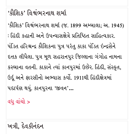
‘કૌશિક’ વિશ્વંભરનાથ શર્મા
‘કૌશિક’ વિશ્વંભરનાથ શર્મા (જ. 1899 અમ્બાલા; અ. 1945)
: હિંદી કહાની અને ઉપન્યાસક્ષેત્રે પ્રતિષ્ઠિત સાહિત્યકાર.
પંડિત હરિશ્ચન્દ્ર કૌશિકના પુત્ર પરંતુ કાકા પંડિત ઇન્દ્રસેને
દત્તક લીધેલા. પુત્ર મૂળ સહરાનપુર જિલ્લાના ગંગોહ નામના
કસ્બાના વતની. કાકાને ત્યાં કાનપુરમાં ઉછેર. હિંદી, સંસ્કૃત,
ઉર્દૂ અને ફારસીનો અભ્યાસ કર્યો. 1911થી હિંદીક્ષેત્રમાં
પદાર્પણ થયું. કાનપુરના ‘જીવન’…
વધુ વાંચો >
ખત્રી, દેવકીનંદન