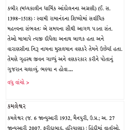
કબીર (મધ્યકાલીન ધાર્મિક આંદોલનના અગ્રણી) (ઈ. સ.
1398–1518) : સ્વામી રામાનંદના શિષ્યોમાં સર્વાધિક
મહત્ત્વના સંભવતઃ એ સમયના સૌથી આગળ પડતા સંત.
તેઓ માબાપે ત્યજી દીધેલા અનાથ બાળક હતા અને
વારાણસીના નિરૂ નામના મુસલમાન વણકરે તેમને ઉછેર્યા હતા.
તેમણે ગૃહસ્થ જીવન ગાળ્યું અને વણકરકાર કરીને પોતાનું
ગુજરાન ચલાવ્યું. ભણ્યા ન હોવા…
વધુ વાંચો >
કમલેશ્વર
કમલેશ્વર (જ. 6 જાન્યુઆરી 1932, મૈનપુરી, ઉ.પ્ર.; અ. 27
જાન્યુઆરી 2007, ફરીદાબાદ, હરિયાણા) : હિંદીમાં વાર્તાઓ,