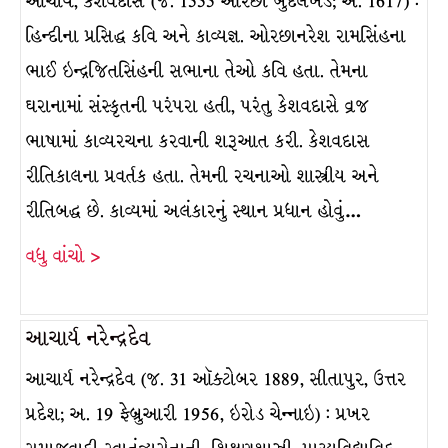
આચાર્ય, કેશવદાસ (જ. 1555 ઓરછા બુંદેલખંડ; અ. 1617) :
હિન્દીના પ્રસિદ્ધ કવિ અને કાવ્યજ્ઞ. ઓરછાનરેશ રામસિંહના
ભાઈ ઇન્દ્રજિતસિંહની સભાના તેઓ કવિ હતા. તેમના
ઘરાનામાં સંસ્કૃતની પરંપરા હતી, પરંતુ કેશવદાસે વ્રજ
ભાષામાં કાવ્યરચના કરવાની શરૂઆત કરી. કેશવદાસ
રીતિકાલના પ્રવર્તક હતા. તેમની રચનાઓ શાસ્ત્રીય અને
રીતિબદ્ધ છે. કાવ્યમાં અલંકારનું સ્થાન પ્રધાન હોવું…
વધુ વાંચો >
આચાર્ય નરેન્દ્રદેવ
આચાર્ય નરેન્દ્રદેવ (જ. 31 ઑક્ટોબર 1889, સીતાપુર, ઉત્તર
પ્રદેશ; અ. 19 ફેબ્રુઆરી 1956, ઇરોડ ચેન્નાઇ) : પ્રખર