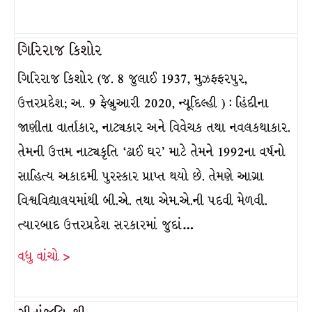
ગિરિરાજ કિશોર
ગિરિરાજ કિશોર (જ. 8 જુલાઈ 1937, મુઝફ્ફરપુર,
ઉત્તરપ્રદેશ; અ. 9 ફેબ્રુઆરી 2020, ન્યૂદિલ્હી ) : હિંદીના
જાણીતા વાર્તાકાર, નાટ્યકાર અને વિવેચક તથા નવલકથાકાર.
તેમની ઉત્તમ નાટ્યકૃતિ ‘ઢાઈ ઘર’ માટે તેમને 1992ના વર્ષનો
સાહિત્ય અકાદમી પુરસ્કાર પ્રાપ્ત થયો છે. તેમણે આગ્રા
વિશ્વવિદ્યાલયમાંથી બી.એ. તથા એમ.એ.ની પદવી મેળવી.
ત્યારબાદ ઉત્તરપ્રદેશ સરકારમાં જુદાં…
વધુ વાંચો >