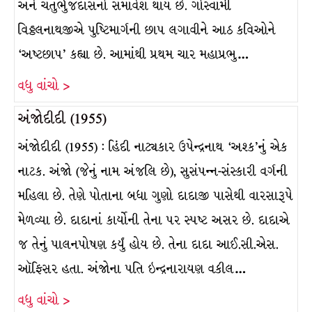
અને ચતુર્ભુજદાસનો સમાવેશ થાય છે. ગોસ્વામી
વિઠ્ઠલનાથજીએ પુષ્ટિમાર્ગની છાપ લગાવીને આઠ કવિઓને
‘અષ્ટછાપ’ કહ્યા છે. આમાંથી પ્રથમ ચાર મહાપ્રભુ…
વધુ વાંચો >
અંજોદીદી (1955)
અંજોદીદી (1955) : હિંદી નાટ્યકાર ઉપેન્દ્રનાથ ‘અશ્ક’નું એક
નાટક. અંજો (જેનું નામ અંજલિ છે), સુસંપન્ન-સંસ્કારી વર્ગની
મહિલા છે. તેણે પોતાના બધા ગુણો દાદાજી પાસેથી વારસારૂપે
મેળવ્યા છે. દાદાનાં કાર્યોની તેના પર સ્પષ્ટ અસર છે. દાદાએ
જ તેનું પાલનપોષણ કર્યું હોય છે. તેના દાદા આઈ.સી.એસ.
ઑફિસર હતા. અંજોના પતિ ઇન્દ્રનારાયણ વકીલ…
વધુ વાંચો >