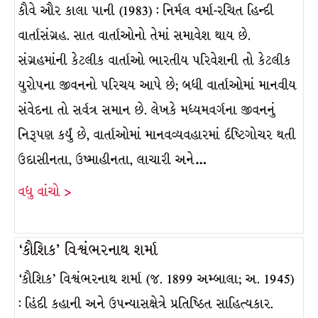
કૌવે ઔર કાલા પાની (1983) : નિર્મલ વર્મા-રચિત હિન્દી
વાર્તાસંગ્રહ. સાત વાર્તાઓનો તેમાં સમાવેશ થાય છે.
સંગ્રહમાંની કેટલીક વાર્તાઓ ભારતીય પરિવેશની તો કેટલીક
યુરોપના જીવનનો પરિચય આપે છે; બધી વાર્તાઓમાં માનવીય
સંવેદના તો સર્વત્ર સમાન છે. લેખકે મધ્યમવર્ગના જીવનનું
નિરૂપણ કર્યું છે, વાર્તાઓમાં માનવવ્યવહારમાં ર્દષ્ટિગોચર થતી
ઉદાસીનતા, ઉષ્માહીનતા, લાચારી અને…
વધુ વાંચો >
‘કૌશિક’ વિશ્વંભરનાથ શર્મા
‘કૌશિક’ વિશ્વંભરનાથ શર્મા (જ. 1899 અમ્બાલા; અ. 1945)
: હિંદી કહાની અને ઉપન્યાસક્ષેત્રે પ્રતિષ્ઠિત સાહિત્યકાર.