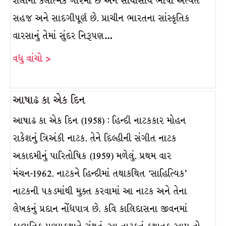
શૈલીની કલાત્મક ગરિમા છે અને સાથોસાથ ભાષા અત્યંત
સહજ અને સાદગીપૂર્ણ છે. પ્રાચીન ભારતના સાંસ્કૃતિક
વારસાનું તેમાં સુંદર નિરૂપણ…
વધુ વાંચો >
આષાઢ કા એક દિન
આષાઢ કા એક દિન (1958) : હિન્દી નાટકકાર મોહન
રાકેશનું ત્રિઅંકી નાટક. તેને દિલ્હીની સંગીત નાટક
અકાદમીનું પારિતોષિક (1959) મળેલું. પ્રથમ વાર
મંચન-1962. નાટકને હિન્દીમાં તથાકથિત ‘સાહિત્યિક’
નાટકની પકડમાંથી મુક્ત કરવામાં આ નાટક અને તેના
લેખકનું પ્રદાન નોંધપાત્ર છે. કવિ કાલિદાસના જીવનમાં