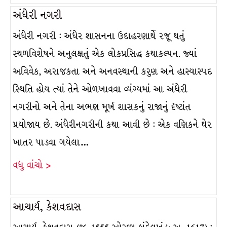
અંધેરી નગરી
અંધેરી નગરી : અંધેર શાસનના ઉદાહરણાર્થે રજૂ થતું
સ્થળવિશેષને અનુલક્ષતું એક લોકપ્રસિદ્ધ કથાકલ્પન. જ્યાં
અવિવેક, અરાજકતા અને અનવસ્થાની કરુણ અને હાસ્યાસ્પદ
સ્થિતિ હોય ત્યાં તેને ઓળખાવવા વ્યંગ્યમાં આ અંધેરી
નગરીનો અને તેના અભણ મૂર્ખ શાસકનું રાજાનું દૃષ્ટાંત
પ્રયોજાય છે. અંધેરીનગરીની કથા આવી છે : એક વણિકને ઘેર
ખાતર પાડવા ગયેલા…
વધુ વાંચો >
આચાર્ય, કેશવદાસ