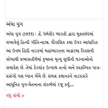
અંધા યુગ
અંધા યુગ (1955) : ડૉ. ધર્મવીર ભારતી દ્વારા મુક્તછંદમાં
લખાયેલું હિન્દી ગીતિ-નાટ્ય. પૌરાણિક કથા ઉપર આધારિત
આ ઉત્તમ હિંદી નાટકમાં મહાભારતના અઢારમા દિવસની
સંધ્યાથી પ્રભાસતીર્થમાં કૃષ્ણના મૃત્યુ સુધીની ઘટનાઓનો
સમાવેશ છે. તેમાં કેટલાંક ઉત્પાદ્ય તત્વો અને સ્વકલ્પિત પાત્ર-
પ્રસંગો પણ ધ્યાન ખેંચે છે. સમગ્ર કથાનકને નાટકકારે
આધુનિક યુગ-ચેતનાના સંદર્ભમાં રજૂ કર્યું…
વધુ વાંચો >