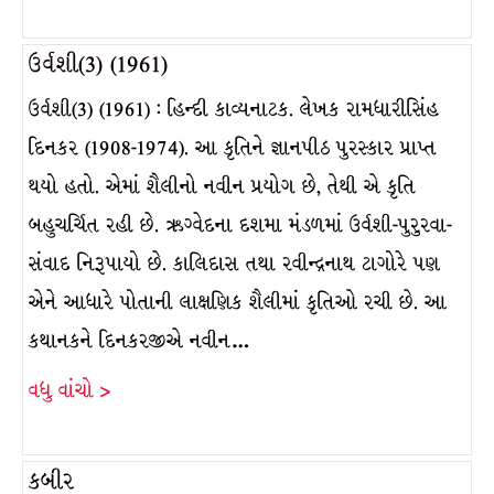
ઉર્વશી(3) (1961)
ઉર્વશી(3) (1961) : હિન્દી કાવ્યનાટક. લેખક રામધારીસિંહ
દિનકર (1908-1974). આ કૃતિને જ્ઞાનપીઠ પુરસ્કાર પ્રાપ્ત
થયો હતો. એમાં શૈલીનો નવીન પ્રયોગ છે, તેથી એ કૃતિ
બહુચર્ચિત રહી છે. ઋગ્વેદના દશમા મંડળમાં ઉર્વશી-પુરુરવા-
સંવાદ નિરૂપાયો છે. કાલિદાસ તથા રવીન્દ્રનાથ ટાગોરે પણ
એને આધારે પોતાની લાક્ષણિક શૈલીમાં કૃતિઓ રચી છે. આ
કથાનકને દિનકરજીએ નવીન…
વધુ વાંચો >
કબીર