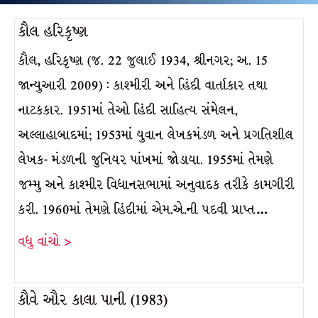
કૌલ હરિકૃષ્ણ
કૌલ, હરિકૃષ્ણ (જ. 22 જુલાઈ 1934, શ્રીનગર; અ. 15
જાન્યુઆરી 2009) : કાશ્મીરી અને હિંદી વાર્તાકાર તથા
નાટકકાર. 1951માં તેઓ હિંદી સાહિત્ય સંમેલન,
અલ્લાહાબાદમાં; 1953માં યુવાન લેખકમંડળ અને પ્રગતિશીલ
લેખક- મંડળની જુનિયર પાંખમાં જોડાયા. 1955માં તેમણે
જમ્મુ અને કાશ્મીર વિધાનસભામાં અનુવાદક તરીકે કામગીરી
કરી. 1960માં તેમણે હિંદીમાં એમ.એ.ની પદવી પ્રાપ્ત…
વધુ વાંચો >
કૌવે ઔર કાલા પાની (1983)