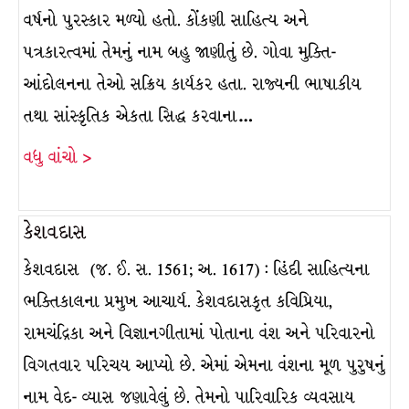
વર્ષનો પુરસ્કાર મળ્યો હતો. કોંકણી સાહિત્ય અને
પત્રકારત્વમાં તેમનું નામ બહુ જાણીતું છે. ગોવા મુક્તિ-
આંદોલનના તેઓ સક્રિય કાર્યકર હતા. રાજ્યની ભાષાકીય
તથા સાંસ્કૃતિક એકતા સિદ્ધ કરવાના…
વધુ વાંચો >
કેશવદાસ
કેશવદાસ (જ. ઈ. સ. 1561; અ. 1617) : હિંદી સાહિત્યના
ભક્તિકાલના પ્રમુખ આચાર્ય. કેશવદાસકૃત કવિપ્રિયા,
રામચંદ્રિકા અને વિજ્ઞાનગીતામાં પોતાના વંશ અને પરિવારનો
વિગતવાર પરિચય આપ્યો છે. એમાં એમના વંશના મૂળ પુરુષનું
નામ વેદ- વ્યાસ જણાવેલું છે. તેમનો પારિવારિક વ્યવસાય