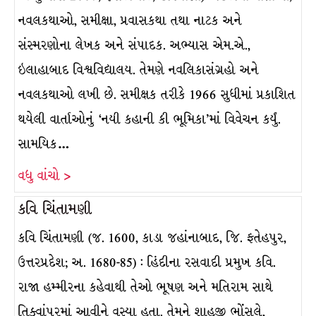
નવલકથાઓ, સમીક્ષા, પ્રવાસકથા તથા નાટક અને
સંસ્મરણોના લેખક અને સંપાદક. અભ્યાસ એમ.એ.,
ઇલાહાબાદ વિશ્વવિદ્યાલય. તેમણે નવલિકાસંગ્રહો અને
નવલકથાઓ લખી છે. સમીક્ષક તરીકે 1966 સુધીમાં પ્રકાશિત
થયેલી વાર્તાઓનું ‘નયી કહાની કી ભૂમિકા’માં વિવેચન કર્યું.
સામયિક…
વધુ વાંચો >
કવિ ચિંતામણી
કવિ ચિંતામણી (જ. 1600, કાડા જહાંનાબાદ, જિ. ફતેહપુર,
ઉત્તરપ્રદેશ; અ. 1680-85) : હિંદીના રસવાદી પ્રમુખ કવિ.
રાજા હમ્મીરના કહેવાથી તેઓ ભૂષણ અને મતિરામ સાથે
તિક્વાંપુરમાં આવીને વસ્યા હતા. તેમને શાહજી ભોંસલે,