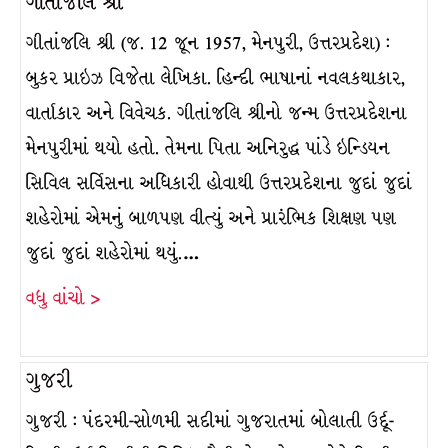
ગીતાંજલિ શ્રી
ગીતાંજલિ શ્રી (જ. 12 જૂન 1957, મેનપુરી, ઉત્તરપ્રદેશ) :
બુકર પ્રાઇઝ વિજેતા લેખિકા. હિન્દી ભાષાનાં નવલકથાકાર,
વાર્તાકાર અને વિવેચક. ગીતાંજલિ શ્રીનો જન્મ ઉત્તરપ્રદેશના
મેનપુરીમાં થયો હતો. તેમના પિતા અનિરુદ્ધ પાંડે ઇન્ડિયન
સિવિલ સર્વિસના અધિકારી હોવાથી ઉત્તરપ્રદેશના જુદાં જુદાં
શહેરોમાં એમનું બાળપણ વીત્યું અને પ્રારંભિક શિક્ષણ પણ
જુદાં જુદાં શહેરોમાં થયું.…
વધુ વાંચો >
ગુજરી
ગુજરી : પંદરમી-સોળમી સદીમાં ગુજરાતમાં બોલાતી ઉર્દૂ-