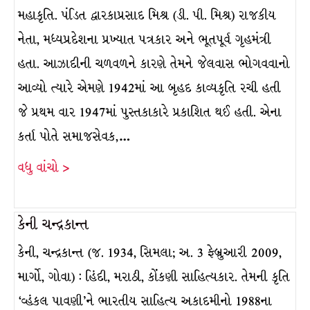
મહાકૃતિ. પંડિત દ્વારકાપ્રસાદ મિશ્ર (ડી. પી. મિશ્ર) રાજકીય
નેતા, મધ્યપ્રદેશના પ્રખ્યાત પત્રકાર અને ભૂતપૂર્વ ગૃહમંત્રી
હતા. આઝાદીની ચળવળને કારણે તેમને જેલવાસ ભોગવવાનો
આવ્યો ત્યારે એમણે 1942માં આ બૃહદ કાવ્યકૃતિ રચી હતી
જે પ્રથમ વાર 1947માં પુસ્તકાકારે પ્રકાશિત થઈ હતી. એના
કર્તા પોતે સમાજસેવક,…
વધુ વાંચો >
કેની ચન્દ્રકાન્ત
કેની, ચન્દ્રકાન્ત (જ. 1934, સિમલા; અ. 3 ફેબ્રુઆરી 2009,
માર્ગો, ગોવા) : હિંદી, મરાઠી, કોંકણી સાહિત્યકાર. તેમની કૃતિ
‘વ્હંકલ પાવણી’ને ભારતીય સાહિત્ય અકાદમીનો 1988ના