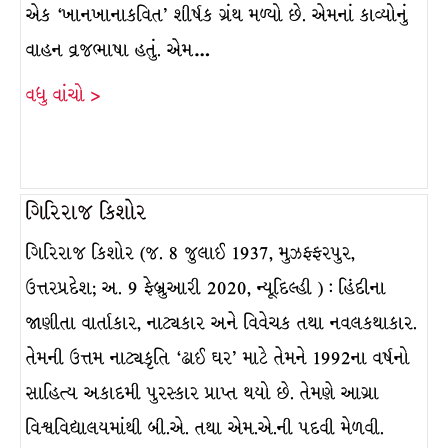
એક ‘ખાનખાનાકવિત’ શીર્ષક ગ્રંથ મળ્યો છે. એમનાં કાવ્યોનું
વાહન વ્રજભાષા હતું. એમ…
વધુ વાંચો >
ગિરિરાજ કિશોર
ગિરિરાજ કિશોર (જ. 8 જુલાઈ 1937, મુઝફ્ફરપુર,
ઉત્તરપ્રદેશ; અ. 9 ફેબ્રુઆરી 2020, ન્યૂદિલ્હી ) : હિંદીના
જાણીતા વાર્તાકાર, નાટ્યકાર અને વિવેચક તથા નવલકથાકાર.
તેમની ઉત્તમ નાટ્યકૃતિ ‘ઢાઈ ઘર’ માટે તેમને 1992ના વર્ષનો
સાહિત્ય અકાદમી પુરસ્કાર પ્રાપ્ત થયો છે. તેમણે આગ્રા
વિશ્વવિદ્યાલયમાંથી બી.એ. તથા એમ.એ.ની પદવી મેળવી.