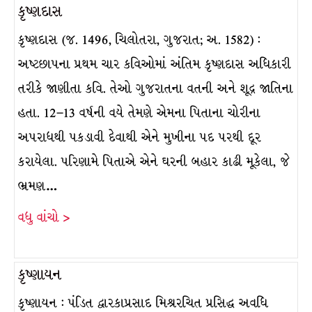
કૃષ્ણદાસ
કૃષ્ણદાસ (જ. 1496, ચિલોતરા, ગુજરાત; અ. 1582) :
અષ્ટછાપના પ્રથમ ચાર કવિઓમાં અંતિમ કૃષ્ણદાસ અધિકારી
તરીકે જાણીતા કવિ. તેઓ ગુજરાતના વતની અને શૂદ્ર જાતિના
હતા. 12–13 વર્ષની વયે તેમણે એમના પિતાના ચોરીના
અપરાધથી પકડાવી દેવાથી એને મુખીના પદ પરથી દૂર
કરાયેલા. પરિણામે પિતાએ એને ઘરની બહાર કાઢી મૂકેલા, જે
ભ્રમણ…
વધુ વાંચો >
કૃષ્ણાયન
કૃષ્ણાયન : પંડિત દ્વારકાપ્રસાદ મિશ્રરચિત પ્રસિદ્ધ અવધિ