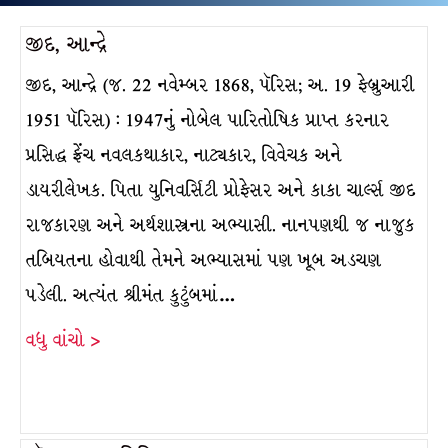
જીદ, આન્દ્રે
જીદ, આન્દ્રે (જ. 22 નવેમ્બર 1868, પૅરિસ; અ. 19 ફેબ્રુઆરી
1951 પૅરિસ) : 1947નું નોબેલ પારિતોષિક પ્રાપ્ત કરનાર
પ્રસિદ્ધ ફ્રેંચ નવલકથાકાર, નાટ્યકાર, વિવેચક અને
ડાયરીલેખક. પિતા યુનિવર્સિટી પ્રોફેસર અને કાકા ચાર્લ્સ જીદ
રાજકારણ અને અર્થશાસ્ત્રના અભ્યાસી. નાનપણથી જ નાજુક
તબિયતના હોવાથી તેમને અભ્યાસમાં પણ ખૂબ અડચણ
પડેલી. અત્યંત શ્રીમંત કુટુંબમાં…
વધુ વાંચો >