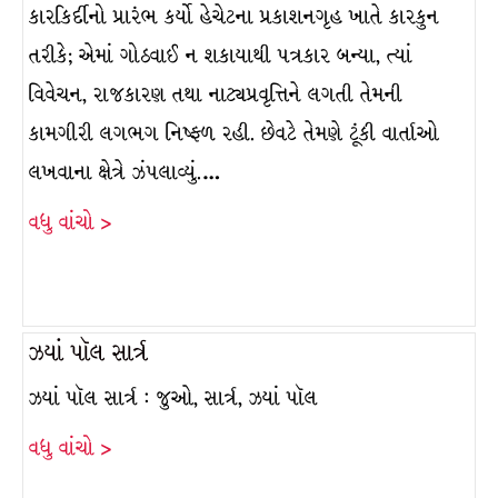
કારકિર્દીનો પ્રારંભ કર્યો હેચેટના પ્રકાશનગૃહ ખાતે કારકુન
તરીકે; એમાં ગોઠવાઈ ન શકાયાથી પત્રકાર બન્યા, ત્યાં
વિવેચન, રાજકારણ તથા નાટ્યપ્રવૃત્તિને લગતી તેમની
કામગીરી લગભગ નિષ્ફળ રહી. છેવટે તેમણે ટૂંકી વાર્તાઓ
લખવાના ક્ષેત્રે ઝંપલાવ્યું.…
વધુ વાંચો >
ઝ્યાં પૉલ સાર્ત્ર
ઝ્યાં પૉલ સાર્ત્ર : જુઓ, સાર્ત્ર, ઝ્યાં પૉલ
વધુ વાંચો >