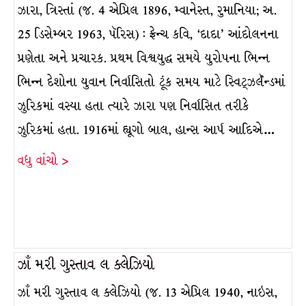
ઝારા, ત્રિસ્તાં (જ. 4 એપ્રિલ 1896, મ્વાનેસ્ત, રુમાનિયા; અ.
25 ડિસેમ્બર 1963, પૅરિસ) : ફ્રેન્ચ કવિ, ‘દાદા’ આંદોલનના
પ્રણેતા અને પ્રચારક. પ્રથમ વિશ્વયુદ્ધ સમયે યુરોપના ભિન્ન
ભિન્ન દેશોના યુવાન નિર્વાસિતો ટૂંક સમય માટે સ્વિટ્ઝર્લૅન્ડમાં
ઝુરિકમાં વસ્યા હતા ત્યારે ઝારા પણ નિર્વાસિત તરીકે
ઝુરિકમાં હતા. 1916માં હ્યૂગો બાલ, હાન્સ આર્પ આદિએ…
વધુ વાંચો >
ઝાઁ મરી ગુસ્તાવ લ ક્લેઝિયો
ઝાઁ મરી ગુસ્તાવ લ ક્લેઝિયો (જ. 13 એપ્રિલ 1940, નાઇસ,