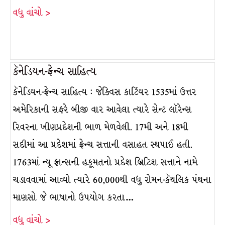
વધુ વાંચો >
કૅનેડિયન-ફ્રેન્ચ સાહિત્ય
કૅનેડિયન-ફ્રેન્ચ સાહિત્ય : જેક્વિસ કાર્ટિયર 1535માં ઉત્તર
અમેરિકાની સફરે બીજી વાર આવેલા ત્યારે સેન્ટ લૉરેન્સ
રિવરના ખીણપ્રદેશની ભાળ મેળવેલી. 17મી અને 18મી
સદીમાં આ પ્રદેશમાં ફ્રેન્ચ સત્તાની વસાહત સ્થપાઈ હતી.
1763માં ન્યૂ ફ્રાન્સની હકૂમતનો પ્રદેશ બ્રિટિશ સત્તાને નામે
ચડાવવામાં આવ્યો ત્યારે 60,000થી વધુ રોમન-કૅથલિક પંથના
માણસો જે ભાષાનો ઉપયોગ કરતા…
વધુ વાંચો >