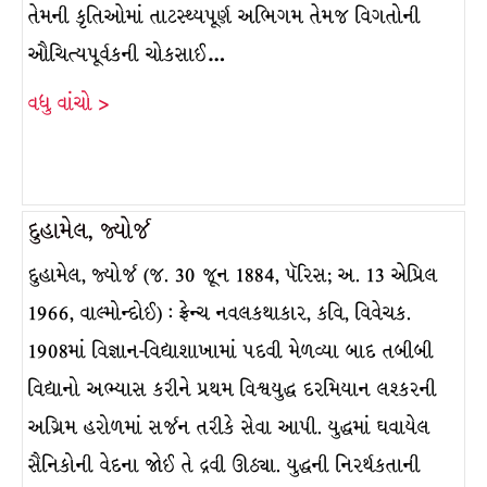
તેમની કૃતિઓમાં તાટસ્થ્યપૂર્ણ અભિગમ તેમજ વિગતોની
ઔચિત્યપૂર્વકની ચોકસાઈ…
વધુ વાંચો >
દુહામેલ, જ્યોર્જ
દુહામેલ, જ્યોર્જ (જ. 30 જૂન 1884, પૅરિસ; અ. 13 એપ્રિલ
1966, વાલ્મોન્દોઈ) : ફ્રેન્ચ નવલકથાકાર, કવિ, વિવેચક.
1908માં વિજ્ઞાન-વિદ્યાશાખામાં પદવી મેળવ્યા બાદ તબીબી
વિદ્યાનો અભ્યાસ કરીને પ્રથમ વિશ્વયુદ્ધ દરમિયાન લશ્કરની
અગ્રિમ હરોળમાં સર્જન તરીકે સેવા આપી. યુદ્ધમાં ઘવાયેલ
સૈનિકોની વેદના જોઈ તે દ્રવી ઊઠ્યા. યુદ્ધની નિરર્થકતાની