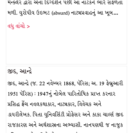
મેન્ક્લેર દ્વારા એના દિગ્દર્શન પછી આ નાટકને ભારે સફળતા
મળી. યુરોપીય ઉદભટ (absurd) નાટ્યપ્રવાહનું આ ખૂબ…
વધુ વાંચો >
જીદ, આન્દ્રે
જીદ, આન્દ્રે (જ. 22 નવેમ્બર 1868, પૅરિસ; અ. 19 ફેબ્રુઆરી
1951 પૅરિસ) : 1947નું નોબેલ પારિતોષિક પ્રાપ્ત કરનાર
પ્રસિદ્ધ ફ્રેંચ નવલકથાકાર, નાટ્યકાર, વિવેચક અને
ડાયરીલેખક. પિતા યુનિવર્સિટી પ્રોફેસર અને કાકા ચાર્લ્સ જીદ
રાજકારણ અને અર્થશાસ્ત્રના અભ્યાસી. નાનપણથી જ નાજુક