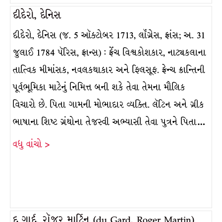
દીદેરો, દેનિસ
દીદેરો, દેનિસ (જ. 5 ઑક્ટોબર 1713, લૉંગ્રેસ, ફ્રાંસ; અ. 31
જુલાઈ 1784 પૅરિસ, ફ્રાન્સ) : ફ્રેંચ વિશ્વકોશકાર, નાટ્યકલાના
તાત્વિક મીમાંસક, નવલકથાકાર અને ફિલસૂફ. ફ્રેન્ચ ક્રાન્તિની
પૂર્વભૂમિકા માટેનું નિમિત્ત બની શકે તેવા તેમના મૌલિક
વિચારો છે. પિતા ગામની મોભાદાર વ્યક્તિ. લૅટિન અને ગ્રીક
ભાષાના શિષ્ટ ગ્રંથોના તેજસ્વી અભ્યાસી તેવા પુત્રને પિતા…
વધુ વાંચો >
દુ ગાર્દ, રૉજર માર્ટિન (du Gard, Roger Martin)