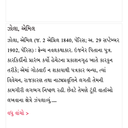
ઝોલા, એમિલ
ઝોલા, એમિલ (જ. 2 એપ્રિલ 1840, પૅરિસ; અ. 29 સપ્ટેમ્બર
1902, પૅરિસ) : ફ્રેન્ચ નવલકથાકાર. ઇજનેર પિતાના પુત્ર.
કારકિર્દીનો પ્રારંભ કર્યો હેચેટના પ્રકાશનગૃહ ખાતે કારકુન
તરીકે; એમાં ગોઠવાઈ ન શકાયાથી પત્રકાર બન્યા, ત્યાં
વિવેચન, રાજકારણ તથા નાટ્યપ્રવૃત્તિને લગતી તેમની
કામગીરી લગભગ નિષ્ફળ રહી. છેવટે તેમણે ટૂંકી વાર્તાઓ
લખવાના ક્ષેત્રે ઝંપલાવ્યું.…
વધુ વાંચો >