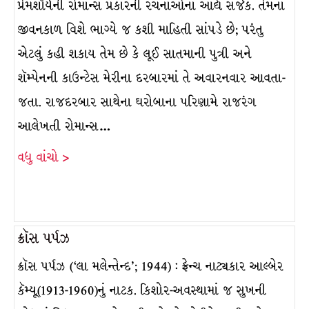
પ્રેમશૌર્યની રોમાન્સ પ્રકારની રચનાઓના આદ્ય સર્જક. તેમના
જીવનકાળ વિશે ભાગ્યે જ કશી માહિતી સાંપડે છે; પરંતુ
એટલું કહી શકાય તેમ છે કે લૂઈ સાતમાની પુત્રી અને
શૅમ્પેનની કાઉન્ટેસ મેરીના દરબારમાં તે અવારનવાર આવતા-
જતા. રાજદરબાર સાથેના ઘરોબાના પરિણામે રાજરંગ
આલેખતી રોમાન્સ…
વધુ વાંચો >
ક્રૉસ પર્પઝ
ક્રૉસ પર્પઝ (‘લા મલેન્તેન્દ’; 1944) : ફ્રેન્ચ નાટ્યકાર આલ્બેર
કૅમ્યૂ(1913-1960)નું નાટક. કિશોર-અવસ્થામાં જ સુખની