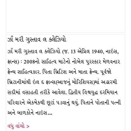
ઝાઁ મરી ગુસ્તાવ લ ક્લેઝિયો
ઝાઁ મરી ગુસ્તાવ લ ક્લેઝિયો (જ. 13 એપ્રિલ 1940, નાઇસ,
ફ્રાન્સ) : 2008નો સાહિત્ય માટેનો નોબેલ પુરસ્કાર મેળવનાર
ફ્રેન્ચ સાહિત્યકાર. પિતા બ્રિટિશ અને માતા ફ્રેન્ચ. પૂર્વજો
બ્રિટાનીમાંથી ઇલ દ ફ્રાન્સ(આજનું મોરિશિયસ)માં અઢારમી
સદીમાં વસાહતી તરીકે આવેલા. દ્વિતીય વિશ્વયુદ્ધ દરમિયાન
પરિવારને એકમેકથી છૂટાં પડવાનું થયું. પિતાને પોતાની પત્ની
અને બાળકોને નાઇસ…
વધુ વાંચો >