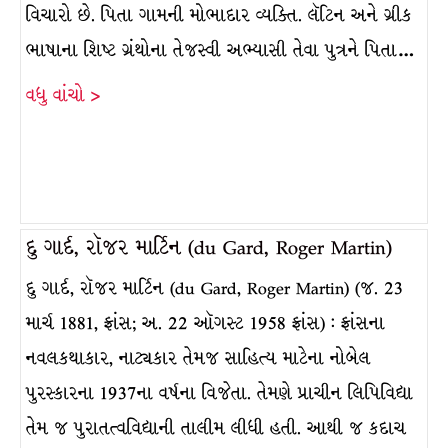
વિચારો છે. પિતા ગામની મોભાદાર વ્યક્તિ. લૅટિન અને ગ્રીક
ભાષાના શિષ્ટ ગ્રંથોના તેજસ્વી અભ્યાસી તેવા પુત્રને પિતા…
વધુ વાંચો >
દુ ગાર્દ, રૉજર માર્ટિન (du Gard, Roger Martin)
દુ ગાર્દ, રૉજર માર્ટિન (du Gard, Roger Martin) (જ. 23
માર્ચ 1881, ફ્રાંસ; અ. 22 ઑગસ્ટ 1958 ફ્રાંસ) : ફ્રાંસના
નવલકથાકાર, નાટ્યકાર તેમજ સાહિત્ય માટેના નોબેલ
પુરસ્કારના 1937ના વર્ષના વિજેતા. તેમણે પ્રાચીન લિપિવિદ્યા
તેમ જ પુરાતત્વવિદ્યાની તાલીમ લીધી હતી. આથી જ કદાચ