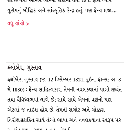
સાહિત્યનો આરંભ બારમી સદીમાં થયો હતો. ફ્રાંસ ત્યારે
યુરોપનું બૌદ્ધિક અને સાંસ્કૃતિક કેન્દ્ર હતું. પણ ફ્રેન્ચ પ્રજા…
વધુ વાંચો >
ફ્લૉબેર, ગુસ્તાવ
ફ્લૉબેર, ગુસ્તાવ (જ. 12 ડિસેમ્બર 1821, રુઇન, ફ્રાન્સ; અ. 8
મે 1880) : ફ્રેન્ચ સાહિત્યકાર. તેમની નવલકથાનાં પાત્રો જીવંત
તથા વૈવિધ્યભર્યાં લાગે છે; સાથે સાથે એમનાં વર્ણનો પણ
એટલાં જ તાર્દશ હોય છે. તેમની સચોટ અને ચોક્કસ
નિરીક્ષણશક્તિ સાથે તેઓ ભાષા અને નવલકથાના સ્વરૂપ પર