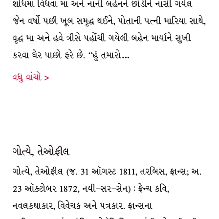
શોધમાં વિધવા મા અને નાની બહેનને છોડીને નાસી ગયેલ
જેન વર્ષો પછી ખૂબ સમૃદ્ધ થઈને, પોતાની પત્ની મારિયા સાથે,
વૃદ્ધ મા અને હવે ત્રીસે પહોંચી ગયેલી બહેન માર્યાને સુખી
કરવા ઘેર પાછો ફરે છે. ‘‘હું તમારો…
વધુ વાંચો >
ગોત્યે, તેઓફીલ
ગોત્યે, તેઓફીલ (જ. 31 ઑગસ્ટ 1811, તરબિસ, ફ્રાન્સ; અ.
23 ઑક્ટોબર 1872, નયી–સર–સેન) : ફ્રેન્ચ કવિ,
નવલકથાકાર, વિવેચક અને પત્રકાર. ફ્રાન્સના