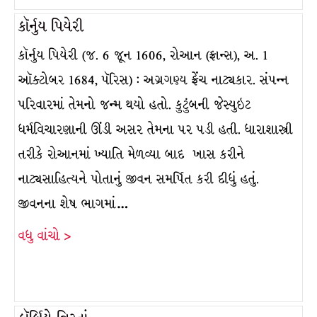
કૉર્નુય પિયેરી
કૉર્નુય પિયેરી (જ. 6 જૂન 1606, રોઆન (ફ્રાન્સ), અ. 1
ઑક્ટોબર 1684, પૅરિસ) : અગ્રગણ્ય ફ્રેંચ નાટ્યકાર. સંપન્ન
પરિવારમાં તેમનો જન્મ થયો હતો. કુટુંબની જેસ્યુઇટ
ધર્મવિચારણાની ઊંડી અસર તેમના પર પડી હતી. ધારાશાસ્ત્રી
તરીકે રોઆનમાં ખ્યાતિ મેળવ્યા બાદ ખાસ કરીને
નાટ્યસાહિત્યને પોતાનું જીવન સમર્પિત કરી દીધું હતું.
જીવનના શેષ ભાગમાં…
વધુ વાંચો >