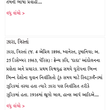
તેમની ભાષા પ્રવાહી…
વધુ વાંચો >
ઝારા, ત્રિસ્તાં
ઝારા, ત્રિસ્તાં (જ. 4 એપ્રિલ 1896, મ્વાનેસ્ત, રુમાનિયા; અ.
25 ડિસેમ્બર 1963, પૅરિસ) : ફ્રેન્ચ કવિ, ‘દાદા’ આંદોલનના
પ્રણેતા અને પ્રચારક. પ્રથમ વિશ્વયુદ્ધ સમયે યુરોપના ભિન્ન
ભિન્ન દેશોના યુવાન નિર્વાસિતો ટૂંક સમય માટે સ્વિટ્ઝર્લૅન્ડમાં
ઝુરિકમાં વસ્યા હતા ત્યારે ઝારા પણ નિર્વાસિત તરીકે
ઝુરિકમાં હતા. 1916માં હ્યૂગો બાલ, હાન્સ આર્પ આદિએ…
વધુ વાંચો >