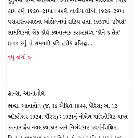
કુટુંબમાં જન્મ. આરંભમાં ડિપાર્ટમેન્ટ-સ્ટોરમાં મદદનીશ તરીકે
કામ કર્યું. 1920–21માં લશ્કરી તાલીમ લીધી. 1926–29માં
પરાવાસ્તવવાદના આંદોલનમાં સક્રિય હતા. 1931માં ‘કૉમર્સ’
સામયિકમાં એક દીર્ઘ કથનાત્મક કટાક્ષકાવ્ય ‘દીને દ તેત’
પ્રગટ કર્યું. તે સમયથી કવિ તરીકે પ્રસિદ્ધ…
વધુ વાંચો >
ફ્રાન્સ, આનાતોલ
ફ્રાન્સ, આનાતોલ (જ. 16 એપ્રિલ 1844, પૅરિસ; અ. 12
ઑક્ટોબર 1924, પૅરિસ) : 1921નું નોબેલ પારિતોષિક પ્રાપ્ત
કરનાર ફ્રેંચ નવલકથાકાર અને નિબંધકાર. સ્વયં-શિક્ષિત