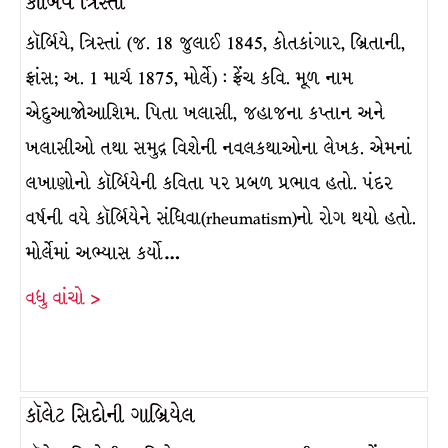
કૉર્બિયે ત્રિસ્તાં
કૉર્બિયે, ત્રિસ્તાં (જ. 18 જુલાઈ 1845, કોતકાંગાર, બ્રિતાની,
ફ્રાંસ; અ. 1 માર્ચ 1875, મોર્લે) : ફ્રેંચ કવિ. મૂળ નામ
એદુઆજોઆશિમ. પિતા ખલાસી, જહાજના કપ્તાન અને
ખલાસીઓ તથા સમુદ્ર વિશેની નવલકથાઓના લેખક. એમનાં
લખાણોનો કૉર્બિયેની કવિતા પર પ્રબળ પ્રભાવ હતો. પંદર
વર્ષની વયે કૉર્બિયેને સંધિવા(rheumatism)નો રોગ થયો હતો.
મોર્લેમાં અભ્યાસ કર્યો…
વધુ વાંચો >
કૉલેટ સિદોની ગાબ્રિયેલ