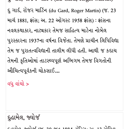
દુ ગાર્દ, રૉજર માર્ટિન (du Gard, Roger Martin) (જ. 23
માર્ચ 1881, ફ્રાંસ; અ. 22 ઑગસ્ટ 1958 ફ્રાંસ) : ફ્રાંસના
નવલકથાકાર, નાટ્યકાર તેમજ સાહિત્ય માટેના નોબેલ
પુરસ્કારના 1937ના વર્ષના વિજેતા. તેમણે પ્રાચીન લિપિવિદ્યા
તેમ જ પુરાતત્વવિદ્યાની તાલીમ લીધી હતી. આથી જ કદાચ
તેમની કૃતિઓમાં તાટસ્થ્યપૂર્ણ અભિગમ તેમજ વિગતોની
ઔચિત્યપૂર્વકની ચોકસાઈ…
વધુ વાંચો >
દુહામેલ, જ્યોર્જ