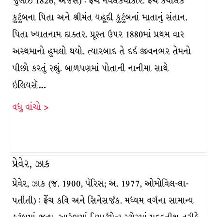
જુલાઈ 1826, એંજર્સ) : ફ્રેંચ નવલકથાકાર. ફ્રેંચ કૅથલિક
કુટુંબના પિતા અને શ્રીમંત યહૂદી કુટુંબનાં માતાનું સંતાન.
પિતા ખ્યાતનામ દાક્તર. પ્રૂસ્ત ઉપર 1880માં પ્રથમ વાર
અસ્થમાનો હુમલો થયો. ત્યારબાદ તે દર્દ જીવનભર તેમનો
પીછો કરતું રહ્યું. બાળપણમાં પોતાની નાનીમા સાથે
ઇલિયસૅ…
વધુ વાંચો >
પ્રેવેર, ઝાક
પ્રેવેર, ઝાક (જ. 1900, પૅરિસ; અ. 1977, ઓમોવિલ-લા-
પતીતી) : ફ્રેંચ કવિ અને સિનેસર્જક. મધ્યમ વર્ગના સામાન્ય