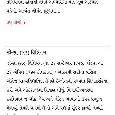
તબિયતના હોવાથી તેમને અભ્યાસમાં પણ ખૂબ અડચણ
પડેલી. અત્યંત શ્રીમંત કુટુંબમાં…
વધુ વાંચો >
જૉન્સ, (સર) વિલિયમ
જૉન્સ, (સર) વિલિયમ (જ. 28 સપ્ટેમ્બર 1746, લંડન; અ.
27 એપ્રિલ 1794 કૉલકાતા) : અઢારમી સદીના પ્રસિદ્ધ
અંગ્રેજ પ્રાચ્યવિદ્યાવિદ. તેમણે ઇંગ્લૅન્ડની પ્રખ્યાત શિક્ષણસંસ્થા
હૅરો અને ઑક્સફર્ડમાં શિક્ષણ લીધું. વિદ્યાર્થી-અવસ્થા
દરમિયાન જ ગ્રીક, ફ્રેંચ અને લૅટિન ભાષાઓ ઉપર પ્રભુત્વ
મેળવ્યું. તેમણે ગદ્યમાં લેખો અને પદ્યમાં સુંદર કાવ્યો લખ્યાં.