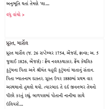
અનુભૂતિ થતાં તેમણે ‘લા…
વધુ વાંચો >
પ્રૂસ્ત, માર્સેલ
પ્રૂસ્ત માર્સેલ (જ. 26 સપ્ટેમ્બર 1754, એંજર્સ, ફ્રાન્સ; અ. 5
જુલાઈ 1826, એંજર્સ) : ફ્રેંચ નવલકથાકાર. ફ્રેંચ કૅથલિક
કુટુંબના પિતા અને શ્રીમંત યહૂદી કુટુંબનાં માતાનું સંતાન.
પિતા ખ્યાતનામ દાક્તર. પ્રૂસ્ત ઉપર 1880માં પ્રથમ વાર
અસ્થમાનો હુમલો થયો. ત્યારબાદ તે દર્દ જીવનભર તેમનો
પીછો કરતું રહ્યું. બાળપણમાં પોતાની નાનીમા સાથે
ઇલિયસૅ…