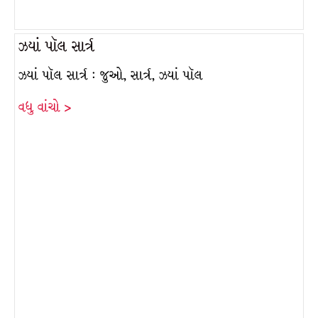
ઝ્યાં પૉલ સાર્ત્ર
ઝ્યાં પૉલ સાર્ત્ર : જુઓ, સાર્ત્ર, ઝ્યાં પૉલ
વધુ વાંચો >