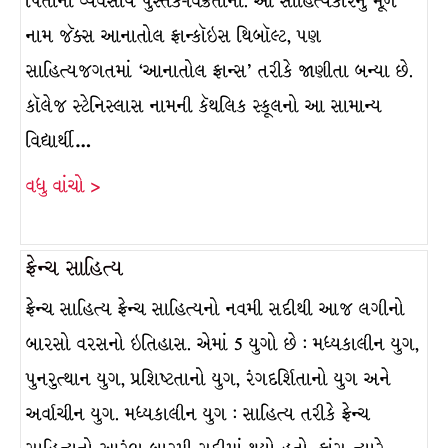
પિતાનો વ્યવસાય પુસ્તક-વિક્રેતાનો. આ સાહિત્યકારનું મૂળ
નામ જૅક્સ આનાતોલ ફ્રાન્કૉઇસ થિબૉલ્ટ, પણ
સાહિત્યજગતમાં ‘આનાતોલ ફ્રાન્સ’ તરીકે જાણીતા બન્યા છે.
કૉલેજ સ્ટેનિસ્લાસ નામની કૅથલિક સ્કૂલનો આ સામાન્ય
વિદ્યાર્થી…
વધુ વાંચો >
ફ્રેન્ચ સાહિત્ય
ફ્રેન્ચ સાહિત્ય ફ્રેન્ચ સાહિત્યનો નવમી સદીથી આજ લગીનો
બારસો વરસનો ઇતિહાસ. એમાં 5 યુગો છે : મધ્યકાલીન યુગ,
પુનરુત્થાન યુગ, પ્રશિષ્ટતાનો યુગ, રંગદર્શિતાનો યુગ અને
અર્વાચીન યુગ. મધ્યકાલીન યુગ : સાહિત્ય તરીકે ફ્રેન્ચ