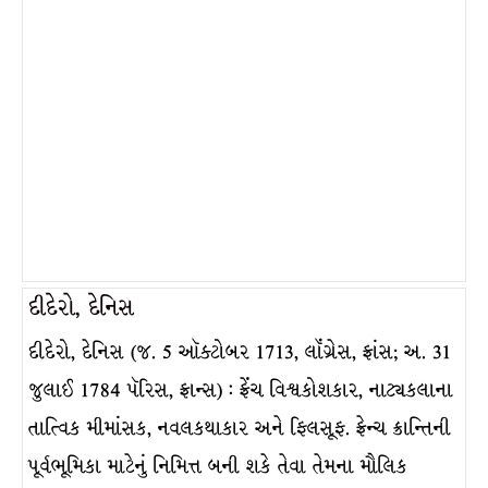
દીદેરો, દેનિસ
દીદેરો, દેનિસ (જ. 5 ઑક્ટોબર 1713, લૉંગ્રેસ, ફ્રાંસ; અ. 31
જુલાઈ 1784 પૅરિસ, ફ્રાન્સ) : ફ્રેંચ વિશ્વકોશકાર, નાટ્યકલાના
તાત્વિક મીમાંસક, નવલકથાકાર અને ફિલસૂફ. ફ્રેન્ચ ક્રાન્તિની
પૂર્વભૂમિકા માટેનું નિમિત્ત બની શકે તેવા તેમના મૌલિક