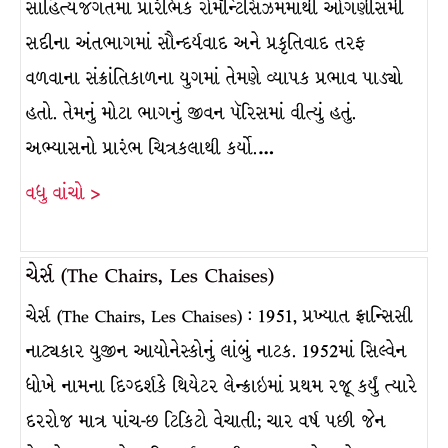
સાહિત્યજગતમાં પ્રારંભિક રોમૅન્ટિસિઝમમાંથી ઓગણીસમી
સદીના અંતભાગમાં સૌન્દર્યવાદ અને પ્રકૃતિવાદ તરફ
વળવાના સંક્રાંતિકાળના યુગમાં તેમણે વ્યાપક પ્રભાવ પાડ્યો
હતો. તેમનું મોટા ભાગનું જીવન પૅરિસમાં વીત્યું હતું.
અભ્યાસનો પ્રારંભ ચિત્રકલાથી કર્યો.…
વધુ વાંચો >
ચેર્સ (The Chairs, Les Chaises)
ચેર્સ (The Chairs, Les Chaises) : 1951, પ્રખ્યાત ફ્રાન્સિસી
નાટ્યકાર યુજીન આયોનેસ્કોનું લાંબું નાટક. 1952માં સિલ્વેન
ધોખે નામના દિગ્દર્શકે થિયેટર લેન્ક્રાઇમાં પ્રથમ રજૂ કર્યું ત્યારે
દરરોજ માત્ર પાંચ-છ ટિકિટો વેચાતી; ચાર વર્ષ પછી જેન