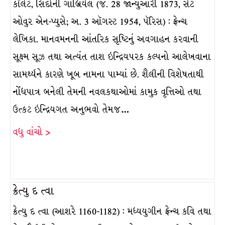
કૉલેટ, સિદોની ગાબ્રિયેલ (જ. 28 જાન્યુઆરી 1873, સેંટ
ઓવુર એન-પ્યુસે; અ. 3 ઑગસ્ટ 1954, પૅરિસ) : ફ્રેન્ચ
લેખિકા. માનવમનની આંતરિક સૃષ્ટિનું અવગાહન કરવાની
સૂક્ષ્મ સૂઝ તથા અત્યંત તાશ ઇન્દ્રિયપરક કલ્પનો આલેખવાના
સામર્થ્યને કારણે ખૂબ નામના પામ્યાં છે. શૈલીની વિશેષતાથી
નોંધપાત્ર બનેલી તેમની નવલકથાઓમાં કામુક વૃત્તિઓ તથા
ઉત્કટ ઇન્દ્રિયગત અનુભવો તેમજ…
વધુ વાંચો >
ક્રેત્યુ દ ત્વા
ક્રેત્યુ દ ત્વા (આશરે 1160-1182) : મધ્યયુગીન ફ્રેન્ચ કવિ તથા