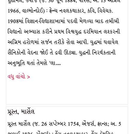
દુહામેલ, જ્યોર્જ (જ. 30 જૂન 1884, પૅરિસ; અ. 13 એપ્રિલ
1966, વાલ્મોન્દોઈ) : ફ્રેન્ચ નવલકથાકાર, કવિ, વિવેચક.
1908માં વિજ્ઞાન-વિદ્યાશાખામાં પદવી મેળવ્યા બાદ તબીબી
વિદ્યાનો અભ્યાસ કરીને પ્રથમ વિશ્વયુદ્ધ દરમિયાન લશ્કરની
અગ્રિમ હરોળમાં સર્જન તરીકે સેવા આપી. યુદ્ધમાં ઘવાયેલ
સૈનિકોની વેદના જોઈ તે દ્રવી ઊઠ્યા. યુદ્ધની નિરર્થકતાની
અનુભૂતિ થતાં તેમણે ‘લા…
વધુ વાંચો >
પ્રૂસ્ત, માર્સેલ
પ્રૂસ્ત માર્સેલ (જ. 26 સપ્ટેમ્બર 1754, એંજર્સ, ફ્રાન્સ; અ. 5