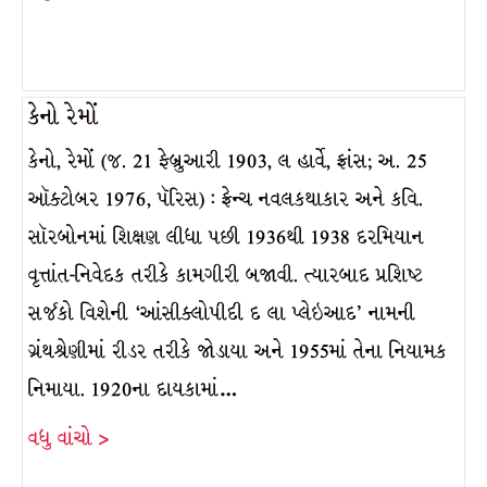
કેનો રેમોં
કેનો, રેમોં (જ. 21 ફેબ્રુઆરી 1903, લ હાર્વે, ફ્રાંસ; અ. 25
ઑક્ટોબર 1976, પૅરિસ) : ફ્રેન્ચ નવલકથાકાર અને કવિ.
સૉરબોનમાં શિક્ષણ લીધા પછી 1936થી 1938 દરમિયાન
વૃત્તાંત-નિવેદક તરીકે કામગીરી બજાવી. ત્યારબાદ પ્રશિષ્ટ
સર્જકો વિશેની ‘આંસીક્લોપીદી દ લા પ્લેઇઆદ’ નામની
ગ્રંથશ્રેણીમાં રીડર તરીકે જોડાયા અને 1955માં તેના નિયામક
નિમાયા. 1920ના દાયકામાં…
વધુ વાંચો >