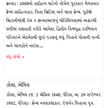
ફ્રાન્સ) : 2008નો સાહિત્ય માટેનો નોબેલ પુરસ્કાર મેળવનાર
ફ્રેન્ચ સાહિત્યકાર. પિતા બ્રિટિશ અને માતા ફ્રેન્ચ. પૂર્વજો
બ્રિટાનીમાંથી ઇલ દ ફ્રાન્સ(આજનું મોરિશિયસ)માં અઢારમી
સદીમાં વસાહતી તરીકે આવેલા. દ્વિતીય વિશ્વયુદ્ધ દરમિયાન
પરિવારને એકમેકથી છૂટાં પડવાનું થયું. પિતાને પોતાની પત્ની
અને બાળકોને નાઇસ…
વધુ વાંચો >
ઝોલા, એમિલ
ઝોલા, એમિલ (જ. 2 એપ્રિલ 1840, પૅરિસ; અ. 29 સપ્ટેમ્બર
1902, પૅરિસ) : ફ્રેન્ચ નવલકથાકાર. ઇજનેર પિતાના પુત્ર.