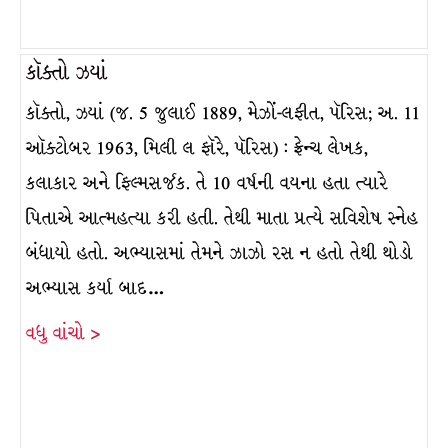
કૉક્તો ઝ્યાં
કૉક્તો, ઝ્યાં (જ. 5 જુલાઈ 1889, મેઝોં-લફીત, પૅરિસ; અ. 11
ઑક્ટોબર 1963, મિલી લ ફૉરે, પૅરિસ) : ફ્રેન્ચ લેખક,
કલાકાર અને ફિલ્મસર્જક. તે 10 વર્ષની વયના હતા ત્યારે
પિતાએ આત્મહત્યા કરી હતી. તેથી માતા પ્રત્યે સવિશેષ સ્નેહ
બંધાયો હતો. અભ્યાસમાં તેમને ઝાઝો રસ ન હતો તેથી થોડો
અભ્યાસ કર્યા બાદ…
વધુ વાંચો >