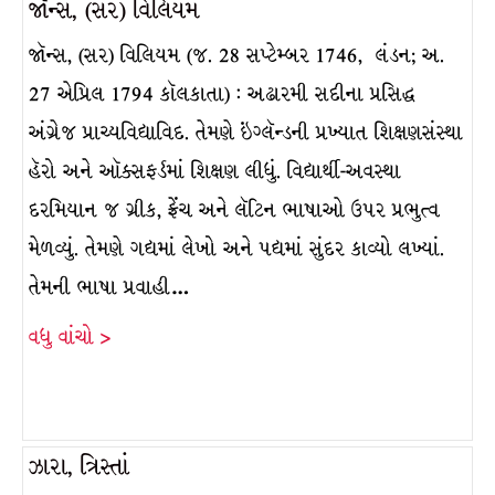
જૉન્સ, (સર) વિલિયમ
જૉન્સ, (સર) વિલિયમ (જ. 28 સપ્ટેમ્બર 1746, લંડન; અ.
27 એપ્રિલ 1794 કૉલકાતા) : અઢારમી સદીના પ્રસિદ્ધ
અંગ્રેજ પ્રાચ્યવિદ્યાવિદ. તેમણે ઇંગ્લૅન્ડની પ્રખ્યાત શિક્ષણસંસ્થા
હૅરો અને ઑક્સફર્ડમાં શિક્ષણ લીધું. વિદ્યાર્થી-અવસ્થા
દરમિયાન જ ગ્રીક, ફ્રેંચ અને લૅટિન ભાષાઓ ઉપર પ્રભુત્વ
મેળવ્યું. તેમણે ગદ્યમાં લેખો અને પદ્યમાં સુંદર કાવ્યો લખ્યાં.
તેમની ભાષા પ્રવાહી…
વધુ વાંચો >
ઝારા, ત્રિસ્તાં