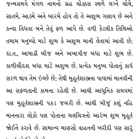
જન્મસમયે મંગળ નામનો ગ્રહ ચોક્કસ સ્થળે લગ્ને ચોથે,
સાતમે, આઠમે અને બારમે હોય તો તે અશુભ ગણાય છે અને
કન્યા વિધવા બને તેવું ફળ આપે છે. વળી કેટલીક તિથિઓ
તમામ મનુષ્યો માટે શુભ કે અશુભ માની લેવામાં આવી છે;
દા.ત., આષાઢી બીજ અને અખાત્રીજ બધા માટે શુભ છે.
કાળીચૌદશ બધા માટે અશુભ છે. પ્રત્યેક મનુષ્ય પોતાનું કાર્ય
સરળ થાય તેમ ઇચ્છે છે; તેથી મુહૂર્તશાસ્ત્રના પાયામાં માનવીની
આ સફળતાની કામના રહેલી છે. આથી આધુનિક સમયમાં
પણ મુહૂર્તશાસ્ત્રની પકડ જબરી છે. આથી બીજું કશું નહિ
માનનારા લોકો પણ પોતાના ચલચિત્રનો આરંભ શુભ મુહૂર્ત
જોઈને કરાવે છે. સામાન્ય માણસો વાહનની ખરીદી પણ સારું