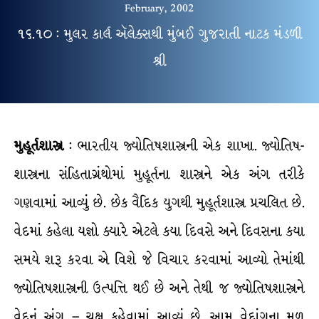
February, 2002
૧૬.૧૦ : મુલર કાર્લ ઍલેક્સથી મુંબઈ ગુજરાતી નાટક મંડળી
શ્રી
મુહૂર્તશાસ્ત્ર
: ભારતીય જ્યોતિષશાસ્ત્રની એક શાખા. જ્યોતિષ-
શાસ્ત્રના સંહિતાગ્રંથોમાં મુહૂર્તના શાસ્ત્રને એક અંગ તરીકે
ગણવામાં આવ્યું છે. છેક વૈદિક યુગથી મુહૂર્તશાસ્ત્ર પ્રચલિત છે.
વેદમાં કહેલા યજ્ઞો ક્યારે એટલે કયા દિવસે અને દિવસના કયા
સમયે શરૂ કરવા એ વિશે જે વિચાર કરવામાં આવ્યો તેમાંથી
જ્યોતિષશાસ્ત્રની ઉત્પત્તિ થઈ છે અને તેથી જ જ્યોતિષશાસ્ત્રને
વેદનું અંગ – ચક્ષુ કહેવામાં આવ્યું છે. આમ વેદાંગના મૂળ