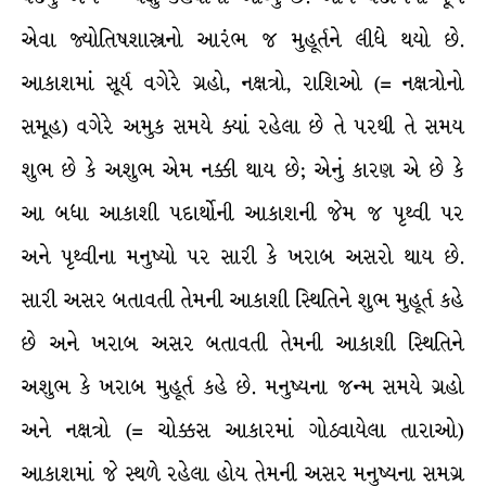
એવા જ્યોતિષશાસ્ત્રનો આરંભ જ મુહૂર્તને લીધે થયો છે.
આકાશમાં સૂર્ય વગેરે ગ્રહો, નક્ષત્રો, રાશિઓ (= નક્ષત્રોનો
સમૂહ) વગેરે અમુક સમયે ક્યાં રહેલા છે તે પરથી તે સમય
શુભ છે કે અશુભ એમ નક્કી થાય છે; એનું કારણ એ છે કે
આ બધા આકાશી પદાર્થોની આકાશની જેમ જ પૃથ્વી પર
અને પૃથ્વીના મનુષ્યો પર સારી કે ખરાબ અસરો થાય છે.
સારી અસર બતાવતી તેમની આકાશી સ્થિતિને શુભ મુહૂર્ત કહે
છે અને ખરાબ અસર બતાવતી તેમની આકાશી સ્થિતિને
અશુભ કે ખરાબ મુહૂર્ત કહે છે. મનુષ્યના જન્મ સમયે ગ્રહો
અને નક્ષત્રો (= ચોક્કસ આકારમાં ગોઠવાયેલા તારાઓ)
આકાશમાં જે સ્થળે રહેલા હોય તેમની અસર મનુષ્યના સમગ્ર