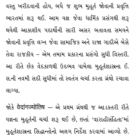
વસ્તુ ખરીદવાની હોય, બધે જ શુભ મુહૂર્ત જોવાની પ્રવૃત્તિ
ભારતમાં શરૂ થઈ. આમ યજ્ઞ જેવા ધાર્મિક પ્રસંગથી શરૂ
થયેલી આકાશીય પદાર્થોની સારી અસર બતાવતા સમયને
જોવાની પ્રવૃત્તિ લગ્ન જેવા સામાજિક અને રાજા ગાદીએ બેસે
તેવા રાજકીય – એમ તમામ પ્રકારના પ્રસંગો સુધી વિસ્તરી.
આ રીતે છેક વેદકાળથી ઉદભવ પામેલા મુહૂર્તશાસ્ત્રના ઈ.
સ.ની નવમી સદી સુધીમાં તો સ્વતંત્ર ચર્ચા કરતા ગ્રંથો રચાવા
લાગ્યા.
જોકે वेदांगज्योतिष — એ પ્રથમ ગ્રંથથી જ આડકતરી રીતે
યજ્ઞના મુહૂર્તની ચર્ચા શરૂ થઈ છે, છતાં ‘વારાહીસંહિતા’માં
મુહૂર્તશાસ્ત્રના સિદ્ધાન્તોનો અલગ નિર્દેશ કરવામાં આવ્યો છે.