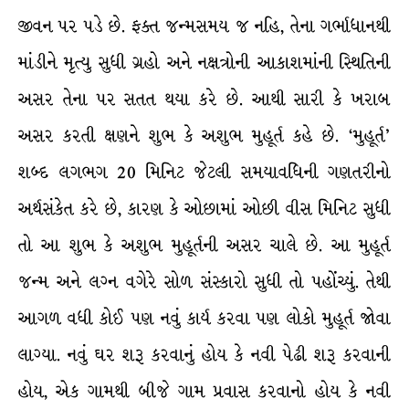
જીવન પર પડે છે. ફક્ત જન્મસમય જ નહિ, તેના ગર્ભાધાનથી
માંડીને મૃત્યુ સુધી ગ્રહો અને નક્ષત્રોની આકાશમાંની સ્થિતિની
અસર તેના પર સતત થયા કરે છે. આથી સારી કે ખરાબ
અસર કરતી ક્ષણને શુભ કે અશુભ મુહૂર્ત કહે છે. ‘મુહૂર્ત’
શબ્દ લગભગ 20 મિનિટ જેટલી સમયાવધિની ગણતરીનો
અર્થસંકેત કરે છે, કારણ કે ઓછામાં ઓછી વીસ મિનિટ સુધી
તો આ શુભ કે અશુભ મુહૂર્તની અસર ચાલે છે. આ મુહૂર્ત
જન્મ અને લગ્ન વગેરે સોળ સંસ્કારો સુધી તો પહોંચ્યું. તેથી
આગળ વધી કોઈ પણ નવું કાર્ય કરવા પણ લોકો મુહૂર્ત જોવા
લાગ્યા. નવું ઘર શરૂ કરવાનું હોય કે નવી પેઢી શરૂ કરવાની
હોય, એક ગામથી બીજે ગામ પ્રવાસ કરવાનો હોય કે નવી