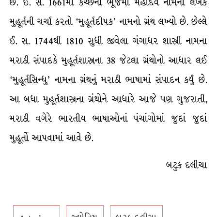
છે. ઈ. સ. 1661માં કચ્છના ભૂજમાં મહાદેવ નામના લેખકે
મુહૂર્તની ચર્ચા કરતો ‘મુહૂર્તદીપક’ નામનો ગ્રંથ લખ્યો છે. છેલ્લે
ઈ. સ. 1744થી 1810 સુધી જીવેલા ગંગાધર શાસ્ત્રી નામના
મરાઠી સંપાદકે મુહૂર્તશાસ્ત્રના 38 જેટલા ગ્રંથોનો આધાર લઈ
‘મુહૂર્તસિન્ધુ’ નામના ગ્રંથનું મરાઠી ભાષામાં સંપાદન કર્યું છે.
આ બધા મુહૂર્તશાસ્ત્રના ગ્રંથોને આધારે આજે પણ ગુજરાતી,
મરાઠી વગેરે ભારતીય ભાષાઓનાં પંચાંગોમાં જુદાં જુદાં
મુહૂર્તો આપવામાં આવે છે.
બટુક દલીચા