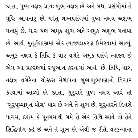
દા.ત., પુષ્ય નક્ષત્ર પ્રાય: શુભ નક્ષત્ર છે અને બધા પ્રસંગોમાં તે
પુષ્ટિ આપનારું છે, પરંતુ લગ્નપ્રસંગમાં પુષ્ય નક્ષત્ર અશુભ
મનાયું છે. માસ પણ અમુક શુભ અને અમુક અશુભ મનાયા
છે. આથી મુહૂર્તશાસ્ત્રમાં એક ત્યાજ્યપ્રકરણ ઉમેરવામાં આવ્યું.
અમુક નક્ષત્ર કે તિથિ કે વાર વગેરે અમુક પ્રસંગે ત્યાજ્ય છે
એમ આ પ્રકરણમાં રજૂઆત કરવામાં આવી છે. તિથિ, વાર,
નક્ષત્ર વગેરેના ચોક્કસ મેળાપના શુભાશુભપણાનો વિચાર
કરવામાં આવ્યો છે. દા.ત., ગુરુવારે પુષ્ય નક્ષત્ર આવે તો
‘ગુરુપુષ્યામૃત યોગ’ થાય છે અને તે શુભ છે. ગુરુવારને દિવસે
પાંચમ, દશમ કે પૂનમમાંથી ગમે તે એક તિથિ આવે તો તેને
સિદ્ધિયોગ કહે છે અને તે શુભ છે. એવી જ રીતે, વરકન્યાના