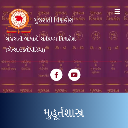
Me
ગુજરાતી ભાષાનો સર્વપ્રથમ વિશ્વકોશ
(એન્સાઈક્લોપીડિયા)
Facebook
Youtube
મુહૂર્તશાસ્ત્ર