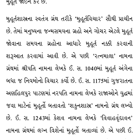
મુહૂર્ત જોઈને કરે છે.
મુહૂર્તશાસ્ત્રના સ્વતંત્ર ગ્રંથ તરીકે ‘મુહૂર્તવિચાર’ સૌથી પ્રાચીન
છે. તેમાં મનુષ્યના જન્મસમયના ગ્રહો અને ગોચર એટલે મુહૂર્ત
જોવાના સમયના ગ્રહોના આધારે મુહૂર્ત નક્કી કરવાની
શરૂઆત કરવામાં આવી છે. એ પછી ‘રત્નમાલા’ નામના
ગ્રંથમાં શ્રીપતિ નામના લેખકે ઈ. સ. 1040માં મુહૂર્ત અંગેના
બધા જ નિયમોનો વિચાર કર્યો છે. ઈ. સ. 1175માં ગુજરાતના
અણહિલપુર પાટણમાં નરપતિ નામના લેખકે રાજાઓને યુદ્ધમાં
જવા માટેનાં મુહૂર્તો બતાવતો ‘શકુનશાસ્ત્ર’ નામનો ગ્રંથ લખ્યો
છે. ઈ. સ. 1243માં કેશવ નામના લેખકે ‘વિવાહવૃંદાવન’
નામના ગ્રંથમાં લગ્ન વિશેનાં મુહૂર્તો બતાવ્યાં છે. એ પછી ઈ.