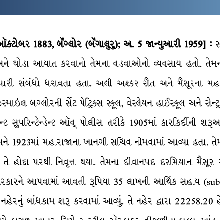
ક્ટોબર 1883, બૅંગ્લોર (બૅંગાલુરુ); અ. 5 જાન્યુઆરી 1959] :
સ્
હતું અને ઘોડા આયાત કરવાનો તેમના વડવાઓનો વ્યવસાય હતો. તેમન
ાપારી સંબંધો ધરાવતા હતા. અલી અશ્કર સૈત અને મૈસૂરના મહારા
ઇસ્માઇલ બગ્લોરની સેંટ પેટ્રિક્સ સ્કૂલ, વેસ્લેયન હાઈસ્કૂલ અને સે
્ટ સુપરિન્ટેન્ડેન્ટ ઑવ્ પોલીસ તરીકે 1905માં કારકિર્દીની શ
1923માં મહારાજાના ખાનગી સચિવ નીમવામાં આવ્યા હતા. તેમને
તે હોદ્દા પરથી નિવૃત્ત થયા. તેમના દીવાનપદ દરમિયાન મૈસૂર 
શ સરકારને આપવામાં આવતી રૂપિયા 35 લાખની આર્થિક સહાય (subs
યા નહેરનું બાંધકામ શરૂ કરવામાં આવ્યું. તે નહેર દ્વારા 22258.2