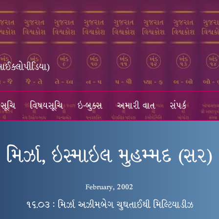
સાઈક્લોપીડિયા)
સૂચિ
વિષયસૂચિ
ઇ-બુક્સ
અમારી વાત
સંપર્ક
મિર્ઝા, ઇસ્માઇલ મુહમ્મદ (સર)
February, 2002
૧૬.૦૩ : મિર્ઝા અઝીમબેગ ચુઘતાઈથી મિલ્ટિયાડીઝ