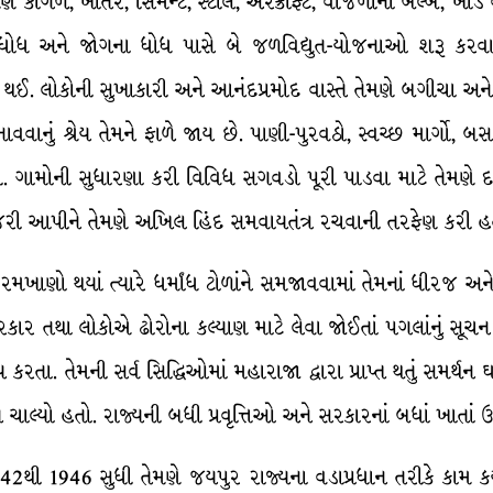
ેમણે કાગળ, ખાતર, સિમેન્ટ, સ્ટીલ, ઍરક્રાફ્ટ, વીજળીના બલ્બ, ખાં
શા ધોધ અને જોગના ધોધ પાસે બે જળવિદ્યુત-યોજનાઓ શરૂ કરવા
ઈ. લોકોની સુખાકારી અને આનંદપ્રમોદ વાસ્તે તેમણે બગીચા અને જા
 બનાવવાનું શ્રેય તેમને ફાળે જાય છે. પાણી-પુરવઠો, સ્વચ્છ માર્ગો, બ
. ગામોની સુધારણા કરી વિવિધ સગવડો પૂરી પાડવા માટે તેમણે દ
ાજરી આપીને તેમણે અખિલ હિંદ સમવાયતંત્ર રચવાની તરફેણ કરી હ
મ રમખાણો થયાં ત્યારે ધર્માંધ ટોળાંને સમજાવવામાં તેમનાં ધીરજ અને
થા લોકોએ ઢોરોના કલ્યાણ માટે લેવા જોઈતાં પગલાંનું સૂચન કર્યું
રતા. તેમની સર્વ સિદ્ધિઓમાં મહારાજા દ્વારા પ્રાપ્ત થતું સમર્થન ઘણુ
ીતે ચાલ્યો હતો. રાજ્યની બધી પ્રવૃત્તિઓ અને સરકારનાં બધાં ખાતાં
42થી 1946 સુધી તેમણે જયપુર રાજ્યના વડાપ્રધાન તરીકે કામ કર્યુ