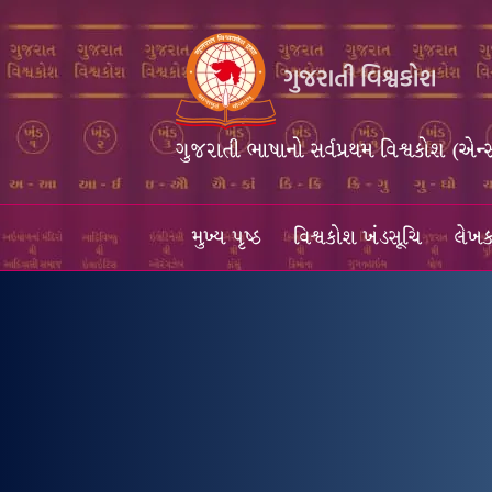
ગુજરાતી ભાષાનો સર્વપ્રથમ વિશ્વકોશ (એન્
મુખ્ય પૃષ્ઠ
વિશ્વકોશ ખંડસૂચિ
લેખક