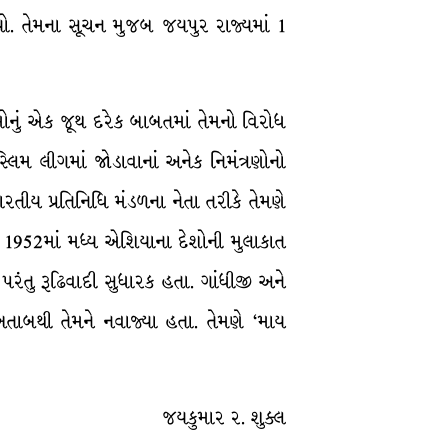
વ્યો. તેમના સૂચન મુજબ જયપુર રાજ્યમાં 1
લિમોનું એક જૂથ દરેક બાબતમાં તેમનો વિરોધ
્લિમ લીગમાં જોડાવાનાં અનેક નિમંત્રણોનો
ભારતીય પ્રતિનિધિ મંડળના નેતા તરીકે તેમણે
મણે 1952માં મધ્ય એશિયાના દેશોની મુલાકાત
ંતુ રૂઢિવાદી સુધારક હતા. ગાંધીજી અને
ખિતાબથી તેમને નવાજ્યા હતા. તેમણે ‘માય
જયકુમાર ર. શુક્લ