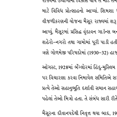
રાજ્યમાં ઉદ્યોગોનો વિકાસ થાય તે માટે ત
માટે વિવિધ પ્રોત્સાહનો આપ્યાં. શિમ
વીજળીકરણની યોજના મૈસૂર રાજ્યમાં શરૂ થ
આપ્યું. મૈસૂરમાં પ્રસિદ્ધ વૃંદાવન ગાર્ડન્સ
શહેરો–નગરો તથા ગામોમાં પૂરી પાડી હતી
ત્રણે ગોળમેજી પરિષદોમાં (1930–32) હ
ઑગસ્ટ, 1928માં બૅંગ્લોરમાં હિંદુ-મુસ્લિ
પર વિચારણા કરવા નિમાયેલ સમિતિએ સરકાર ત
પ્રત્યે તેઓ સહાનુભૂતિ દર્શાવી સમાન સહાય ક
પહેલાં તેઓ મિત્રો હતા. તે સંબંધ સારી ર
મૈસૂરના દીવાનપદેથી નિવૃત્ત થયા બાદ, 19