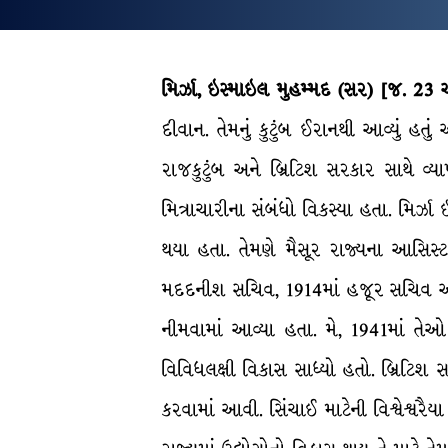
મિર્ઝા, ઇસ્માઇલ મુહમ્મદ (સર)
[જ. 23 ઑ
દીવાન. તેમનું કુટુંબ ઈરાનથી આવ્યું 
રાજકુટુંબ અને બ્રિટિશ સરકાર સાથે વ્ય
મિત્રાચારીના સંબંધો વિકસ્યા હતા. મિર્ઝા 
થયા હતા. તેમણે મૈસૂર રાજ્યના આસિસ્ટન
મદદનીશ સચિવ, 1914માં હજૂર સચિવ અને 
નીમવામાં આવ્યા હતા. મે, 1941માં તેઓ 
વિવિધલક્ષી વિકાસ સાધ્યો હતો. બ્રિટિ
કરવામાં આવી. સિંચાઈ માટેની વિશ્વેશ્વરૈ