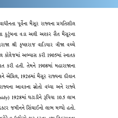
વાધીનતા પૂર્વેના મૈસૂર રાજ્યના પ્રગતિશીલ
ા કુટુંબના વડા અલી અશ્કર સૈત મૈસૂરના
જા શ્રી કૃષ્ણરાજ વાડિયાર ત્રીજા વચ્ચે
ન્ટ્રલ કૉલેજમાં અભ્યાસ કરી 1905માં સ્નાતક
રૂઆત કરી હતી. તેમને 1908માં મહારાજાના
 એપ્રિલ, 1926માં મૈસૂર રાજ્યના દીવાન
રાજ્યના આવકના સ્રોતો વધ્યા અને રાજ્યે
idy) 1928માં ઘટાડીને રૂપિયા 10.5 લાખ
0 હેક્ટર જમીનને સિંચાઈનો લાભ મળ્યો હતો.