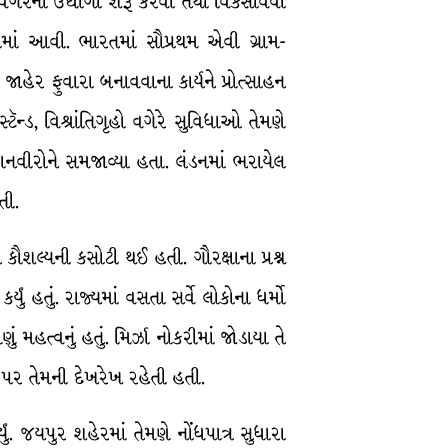
ડ વગેરેના ઉદ્યોગો શરૂ કરવા તથા વિકસાવવા
માં આવી. ભારતમાં સૌપ્રથમ એવી ગ્રામ-
હેર ફુવારા બનાવવાના કાર્યને પ્રોત્સાહન
સસ્ટૅન્ડ, વિશ્રાંતિગૃહો વગેરે સુવિધાઓ તેમણે
ાનવીરોને સમજાવ્યા હતા. લંડનમાં ભરાયેલ
તી.
 કૌશલ્યની કસોટી થઈ હતી. ગૌરક્ષાના પ્રશ્ન
 હતું. રાજ્યમાં વસતા સર્વે લોકોના ધર્મો
ં મહત્વનું હતું. મિર્ઝા નોકરીમાં જોડાયા તે
 ઉપર તેમની દેખરેખ રહેતી હતી.
ં. જયપુર શહેરમાં તેમણે નોંધપાત્ર સુધારા