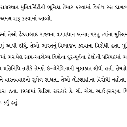
થા રાજસ્થાન યુનિવર્સિટીની ભૂમિકા તૈયાર કરવામાં વિશેષ રસ દાખ
 અમલ શરૂ કરવામાં આવ્યો.
ાં તેઓ હૈદરાબાદ રાજ્યના વડાપ્રધાન બન્યા; પરંતુ ત્યાંના મુસ્
નામું આપી દીધું. તેઓ ભારતનું વિભાજન કરવાના વિરોધી હતા. મુસ
37માં ભરાયેલ ગ્રામ-આરોગ્ય વિશેના દૂર-પૂર્વના દેશોની પરિષદમાં 
ના પ્રતિનિધિ તરીકે તેમણે ઇન્ડોનેશિયાની મુલાકાત લીધી હતી. તે
 વાસ્તવવાદનો સુમેળ સાધતા. તેઓ લોકશાહીના વિરોધી નહોતા, પર
 સારા હતા. 1930માં બ્રિટિશ સરકારે કે. સી. એસ. આઈ.(સર)ના 
્યું હતું.