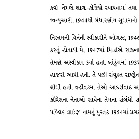
કર્યા. તેમણે શાળા-કૉલેજો સ્થાપવામાં ત
જાન્યુઆરી, 1944થી બંધારણીય સુધારાનો
નિઝામની વિનંતી સ્વીકારીને ઑગસ્ટ, 1946મ
કરતું હોવાથી મે, 1947માં મિર્ઝાએ રાજી
તેમણે અસ્વીકાર કર્યો હતો. બાંડુંગમાં 19
હાજરી આપી હતી. તે પછી સંયુક્ત રાષ્ટ્રો
લીધી હતી. વહીવટમાં તેઓ આદર્શવાદ અને
કૉંગ્રેસના નેતાઓ સાથેના તેમના સંબંધો
પબ્લિક લાઇફ’ નામનું પુસ્તક 1954માં પ્રગટ કર