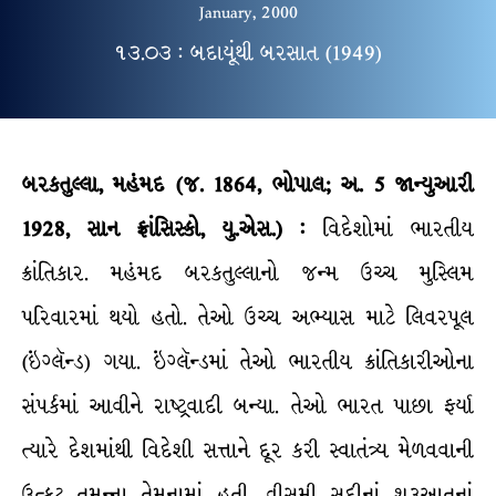
January, 2000
૧૩.૦૩ : બદાયૂંથી બરસાત (1949)
બરકતુલ્લા, મહંમદ (જ. 1864, ભોપાલ; અ. 5 જાન્યુઆરી
1928, સાન ફ્રાંસિસ્કો, યુ.એસ.) :
વિદેશોમાં ભારતીય
ક્રાંતિકાર. મહંમદ બરકતુલ્લાનો જન્મ ઉચ્ચ મુસ્લિમ
પરિવારમાં થયો હતો. તેઓ ઉચ્ચ અભ્યાસ માટે લિવરપૂલ
(ઇંગ્લૅન્ડ) ગયા. ઇંગ્લૅન્ડમાં તેઓ ભારતીય ક્રાંતિકારીઓના
સંપર્કમાં આવીને રાષ્ટ્રવાદી બન્યા. તેઓ ભારત પાછા ફર્યા
ત્યારે દેશમાંથી વિદેશી સત્તાને દૂર કરી સ્વાતંત્ર્ય મેળવવાની
ઉત્કટ તમન્ના તેમનામાં હતી. વીસમી સદીનાં શરૂઆતનાં