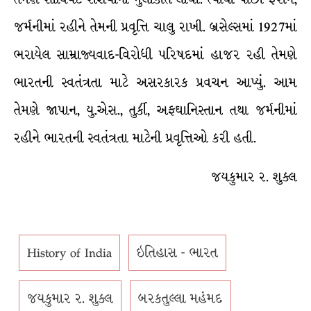
જર્મનીમાં રહીને તેમની પ્રવૃત્તિ ચાલુ રાખી. બ્રસેલ્સમાં 1927માં
ભરાયેલ સામ્રાજ્યવાદ-વિરોધી પરિષદમાં હાજર રહી તેમણે
ભારતની સ્વતંત્રતા માટે અસરકારક પ્રવચન આપ્યું. આમ
તેમણે જાપાન, યુ.એસ., તુર્કી, અફઘાનિસ્તાન તથા જર્મનીમાં
રહીને ભારતની સ્વતંત્રતા માટેની પ્રવૃત્તિઓ કરી હતી.
જયકુમાર ર. શુક્લ
History of India
ઇતિહાસ - ભારત
જયકુમાર ર. શુક્લ
બરકતુલ્લા મહંમદ