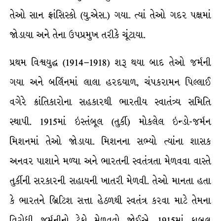
તેઓ સાન ફ્રાંસિસ્કો (યુ.એસ.) ગયા. ત્યાં તેઓ ગદર પક્ષમાં
જોડાયા અને તેના ઉપપ્રમુખ તરીકે ચૂંટાયા.
પ્રથમ વિશ્વયુદ્ધ (1914–1918) શરૂ થયા બાદ તેઓ જર્મની
ગયા અને બર્લિનમાં લાલા હરદયાળ, ચંપકરામન પિલ્લાઈ
વગેરે ક્રાંતિકારોના સહકારથી ભારતીય સ્વાતંત્ર્ય સમિતિ
સ્થાપી. 1915માં ઇસ્તંબૂલ (તુર્કી) મોકલેલ ઇન્ડો-જર્મન
મિશનમાં તેઓ જોડાયા. મિશનના સભ્યો ત્યાંના શાસક
અનવર પાશાને મળ્યા અને ભારતની સ્વતંત્રતા મેળવવા વાસ્તે
તુર્કીની સરકારની સહાયની ખાતરી મેળવી. તેઓ માનતા હતા
કે ભારતને બ્રિટિશ સત્તા હેઠળથી સ્વતંત્ર કરવા માટે તેમના
વિરોધી જર્મનીનો ટેકો મેળવવો જોઈએ. 1915માં કાબુલ