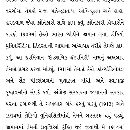
વરસોમાં તેમણે રાજા મહેન્દ્રપ્રતાપ, ઓબિદુલ્લા અને લાલા
હરદયાળ જેવા ક્રાંતિકારો સાથે કામ કર્યું. ક્રાંતિકારી વિચારોને
કારણે 1909માં તેઓ ભારત છોડીને જાપાન ગયા. ટોકિયો
યુનિવર્સિટીમાં હિંદુસ્તાની ભાષાના અધ્યાપક તરીકે તેમણે કામ
કર્યું. આ દરમિયાન ‘ઇસ્લામિક ફ્રૅટરનિટી’ નામનું અખબાર
તેમણે પ્રગટ કરવા માંડ્યું. 1911માં તેમણે કેરો, કોન્સ્ટંટિનોપલ
અને સેંટ પીટર્સબર્ગની મુલાકાત લીધી અને શ્યામજી
કૃષ્ણવર્માનો સંપર્ક કર્યો. અંગ્રેજ સરકારના જાપાનની સરકાર
પરના દબાણથી તે અખબાર બંધ કરવું પડ્યું (1912) અને
1914માં ટોકિયો યુનિવર્સિટીમાંથી તેમને બરતરફ થવું પડ્યું.
જાપાનમાં તેમની પ્રવૃત્તિઓ કુંઠિત થઈ જવાથી મે 1914માં