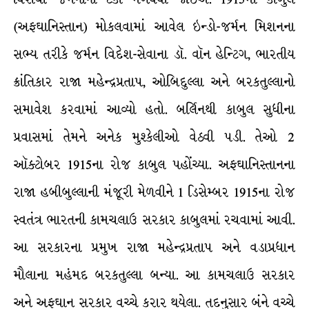
(અફઘાનિસ્તાન) મોકલવામાં આવેલ ઇન્ડો-જર્મન મિશનના
સભ્ય તરીકે જર્મન વિદેશ-સેવાના ડૉ. વૉન હેન્ટિગ, ભારતીય
ક્રાંતિકાર રાજા મહેન્દ્રપ્રતાપ, ઓબિદુલ્લા અને બરકતુલ્લાનો
સમાવેશ કરવામાં આવ્યો હતો. બર્લિનથી કાબુલ સુધીના
પ્રવાસમાં તેમને અનેક મુશ્કેલીઓ વેઠવી પડી. તેઓ 2
ઑક્ટોબર 1915ના રોજ કાબુલ પહોંચ્યા. અફઘાનિસ્તાનના
રાજા હબીબુલ્લાની મંજૂરી મેળવીને 1 ડિસેમ્બર 1915ના રોજ
સ્વતંત્ર ભારતની કામચલાઉ સરકાર કાબુલમાં રચવામાં આવી.
આ સરકારના પ્રમુખ રાજા મહેન્દ્રપ્રતાપ અને વડાપ્રધાન
મૌલાના મહંમદ બરકતુલ્લા બન્યા. આ કામચલાઉ સરકાર
અને અફઘાન સરકાર વચ્ચે કરાર થયેલા. તદનુસાર બંને વચ્ચે