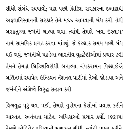
સીધો સંબંધ સ્થપાયો; પણ પછી બ્રિટિશ સરકારના દબાણથી
અફઘાનિસ્તાનની સરકારે તેને મદદ આપવાની બંધ કરી. તેથી
બરકતુલ્લા જર્મની ચાલ્યા ગયા. ત્યાંથી તેમણે ‘નયા ઇસ્લામ’
નામે સામયિક પ્રગટ કરવા માંડ્યું, જે કેટલાક સમય પછી બંધ
થઈ ગયું. જર્મનીએ પકડેલા ભારતીય યુદ્ધકેદીઓમાં પ્રચાર કરી
તેમને તેમણે બ્રિટિશવિરોધી બનાવ્યા. ચંપકરામન પિલ્લાઈએ
બર્લિનમાં સ્થાપેલ ઇન્ડિયન નૅશનલ પાર્ટીમાં તેઓ જોડાયા અને
જર્મનીને અંગ્રેજો વિરુદ્ધ સહાય કરી.
વિશ્વયુદ્ધ પૂરું થયા પછી, તેમણે યુરોપના દેશોમાં પ્રવાસ કરીને
ભારતના સ્વતંત્રતા માટેના અધિકારનો પ્રચાર કર્યો. 1921માં
તેમણે સોવિયેટ રશિયાની મુલાકાત લીધી. ત્યાંથી પાછા ફરીને,