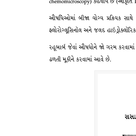
chemomicroscopy) કહેવાય છે (આકૃતિ 1
ઔષધિઓમાં બીજા યોગ્ય પ્રક્રિયક સાથે 
ફ્લોરોગ્લૂસિનૉલ અને જલદ હાઇડ્રોક્લૉરિ
રહૂબાર્બ જેવાં ઔષધોને જો ગરમ કરવામાં
ઢળતી મૂકીને કરવામાં આવે છે.