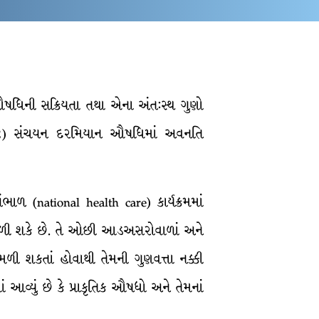
એ ઔષધિની સક્રિયતા તથા એના અંત:સ્થ ગુણો
ન; (2) સંચયન દરમિયાન ઔષધિમાં અવનતિ
ભાળ (national health care) કાર્યક્રમમાં
 મળી શકે છે. તે ઓછી આડઅસરોવાળાં અને
ળી શકતાં હોવાથી તેમની ગુણવત્તા નક્કી
 આવ્યું છે કે પ્રાકૃતિક ઔષધો અને તેમનાં