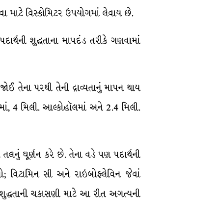
વા માટે વિસ્કોમિટર ઉપયોગમાં લેવાય છે.
દાર્થની શુદ્ધતાના માપદંડ તરીકે ગણવામાં
 જોઈ તેના પરથી તેની દ્રાવ્યતાનું માપન થાય
ીમાં, 4 મિલી. આલ્કોહૉલમાં અને 2.4 મિલી.
તલનું ઘૂર્ણન કરે છે. તેના વડે પણ પદાર્થની
રાઓ; વિટામિન સી અને રાઇબોફ્લેવિન જેવાં
રેની શુદ્ધતાની ચકાસણી માટે આ રીત અગત્યની