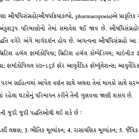
ણા ઔષધિસંગ્રહો(ઔષધક્રિયાકલ્પો, pharmacopoeia)એ પ્રાકૃતિક 
કુશરૂપ પરિમાણોનો તેમાં સમાવેશ થઈ જાય છે. ઔષધિસંગ્રહોમ
પદ્ધતિ વગેરે અંગે માર્ગદર્શન હોય છે. અગત્યના ઔષધિસંગ્રહો આ પ્
બ્રિટિશ હર્બલ ફાર્માકોપિયા; બ્રિટિશ હર્બલ કૉમ્પેડિયમ; ચાઇનીઝ ફા
ા; ફાર્માકોપિયલ સ્ટાન્ડર્ડ્ઝ ફૉર આયુર્વેદિક ફૉર્મ્યુલેશન્સ; આયુર્વેદ
ી પરખ સાહિત્યમાં આપેલ વર્ણન સાથે અથવા તેનાં માનકો સાથે સર
 રહેલા ઘટકોનું પરિમાપન કરીને તેની ગુણવત્તા જાણી શકાય છે.
ેની જુદી જુદી પદ્ધતિઓથી થઈ શકે છે :
ર્શી લક્ષણ; 3. ભૌતિક મૂલ્યાંકન; 4. રાસાયણિક મૂલ્યાંકન; 5. જૈવિક 