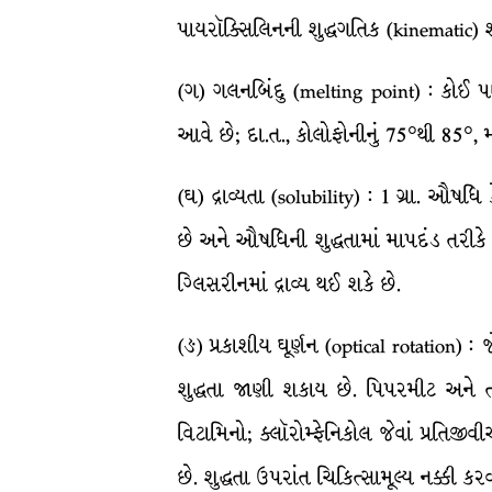
પાયરૉક્સિલિનની શુદ્ધગતિક (kinematic) 
(ગ) ગલનબિંદુ (melting point) : કોઈ પણ
આવે છે; દા.ત., કોલોફોનીનું 75°થી 85°,
(ઘ) દ્રાવ્યતા (solubility) : 1 ગ્રા. ઔષધ
છે અને ઔષધિની શુદ્ધતામાં માપદંડ તરીકે 
ગ્લિસરીનમાં દ્રાવ્ય થઈ શકે છે.
(ઙ) પ્રકાશીય ઘૂર્ણન (optical rotation) :
શુદ્ધતા જાણી શકાય છે. પિપરમીટ અને તજન
વિટામિનો; ક્લૉરોમ્ફેનિકોલ જેવાં પ્રતિજી
છે. શુદ્ધતા ઉપરાંત ચિકિત્સામૂલ્ય નક્કી