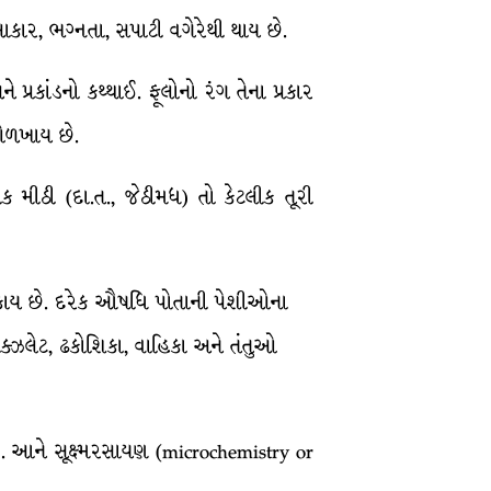
કાર, ભગ્નતા, સપાટી વગેરેથી થાય છે.
પ્રકાંડનો કથ્થાઈ. ફૂલોનો રંગ તેના પ્રકાર
ઓળખાય છે.
લીક મીઠી (દા.ત., જેઠીમધ) તો કેટલીક તૂરી
કાય છે. દરેક ઔષધિ પોતાની પેશીઓના
 ઑક્ઝલેટ, ઢકોશિકા, વાહિકા અને તંતુઓ
છે. આને સૂક્ષ્મરસાયણ (microchemistry or