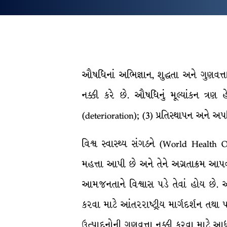
ઔષધિનાં અભિજ્ઞાન, શુદ્ધતા અને ગુણવત્ત
નક્કી કરે છે. ઔષધિનું મૂલ્યાંકન ત
(deterioration); (3) પ્રતિસ્થાપન અને અપ
વિશ્વ સ્વાસ્થ્ય સંગઠને (World Health O
મહત્તા આપી છે અને તેને અગ્રતાક્રમ 
આમજનતાને વિશ્વાસ પડે તેવાં હોય છે. 
કરવા માટે આંતરરાષ્ટ્રીય માર્ગદર્શન તથા
ઉત્પાદનોની ગુણવત્તા નક્કી કરવા માટે આ