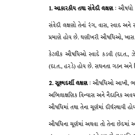
1
.
આકારકીય
તથા
સંવેદી
લક્ષણ
: ઔષધો જો
સંવેદી લક્ષણો તેનાં રંગ, વાસ, સ્વાદ અને
પ્રમાણે હોય છે. ઘણીખરી ઔષધિઓ, ખાસ
કેટલીક ઔષધિઓ સ્વાદે કડવી (દા.ત., ઝેરકચ
(દા.ત., હરડે) હોય છે. સઘનતા ગઠન અને વિભંગ
2
.
સૂક્ષ્મદર્શી
લક્ષણ
: ઔષધિઓ આખી, ભગ્ન 
અભિલાક્ષણિક વિન્યાસ અને નૈદાનિક અવયવો 
ઔષધિમાં તથા તેના ચૂર્ણમાં દીર્ઘસ્થાયી 
ઔષધિના ચૂર્ણમાં અથવા તો તેના છેદમાં અલ