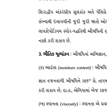
શિરાદ્વીપ અંકરંધ્રીય સૂચકાંક અને પૅ
સંખ્યાથી ઇલાયચીની જુદી જુદી જાતો ઓળ
લાયકોપોડિયમ સ્પોર-પદ્ધતિથી ઔષધિની શુદ
નક્કી કરી શકાય છે.
3
.
ભૌતિક
મૂલ્યાંકન
: ઔષધિનાં અભિજ્ઞાન, 
(ક) આર્દ્રતા (moisture content) : ઔષધિ
જ્ઞાત વજનવાળી ઔષધિને 105° સે. તાપમાન
કરી શકાય છે; દા.ત., એળિયામાં ભેજ 10
(ખ) શ્યાનતા (viscosity) : શ્યાનતા એ પ