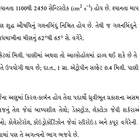
2
–1
શ્યાનતા 1100થી 2450 સેન્ટિસ્ટોક (cm
s
) હોય છે. શ્યાનતા માપ
 શુદ્ધ ઔષધિનું ગલનબિંદુ નિશ્ચિત હોય છે. તેથી જ ગલનબિંદુને પ
 મધમાખીના મીણનું 62°થી 65° સે. વગેરે.
િ કેટલાં મિલી. પાણીમાં અથવા તો આલ્કોહૉલમાં દ્રાવ્ય થઈ શકે છે તે
તે ઉપયોગી થાય છે; દા.ત., 1 ગ્રા. ઍટ્રોપીન સલ્ફેટ 0.4 મિલી. પાણ
 જેના અણુમાં કિરલ-કાર્બન હોય તેવા પદાર્થો ધ્રુવીભૂત પ્રકાશના અસમ 
ું તેલ જેવાં બાષ્પશીલ તેલો; ડેક્સ્ટ્રૉઝ, લૅક્ટોઝ જેવી શર્ક
વીઓ; કોલેસ્ટેરૉલ, કૉઇડ્રોકૉર્ટિઝોન જેવાં સ્ટીરૉઇડ અને કપૂર વગે
 કરવામાં પણ તે અગત્યનો ભાગ ભજવે છે.