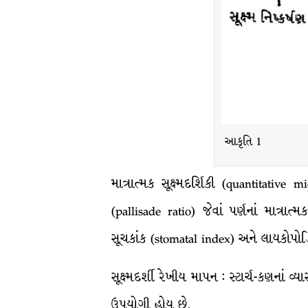
આકૃતિ 1
માત્રાત્મક સૂક્ષ્મદર્શિકી (quantitativ
(pallisade ratio) જેવાં પર્ણનાં માત્રા
સૂચકાંક (stomatal index) અને લાયકોપોડિ
સૂક્ષ્મદર્શી રેખીય માપન : સ્ટાર્ચ-કણન
ઉપયોગી હોય છે.