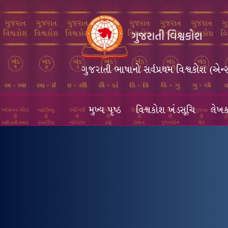
ગુજરાતી ભાષાનો સર્વપ્રથમ વિશ્વકોશ (એન્
મુખ્ય પૃષ્ઠ
વિશ્વકોશ ખંડસૂચિ
લેખક