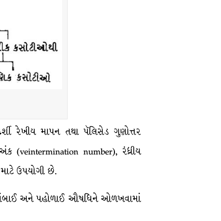
્મદર્શી રેખીય માપન તથા પૅલિસેડ ગુણોત્તર
િ-અંક (veintermination number), રંધ્રીય
 માટે ઉપયોગી છે.
િકાની લંબાઈ અને પહોળાઈ ઔષધિને ઓળખવામાં