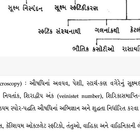
e microscopy) : ઔષધિનાં અવયવ, પેશી, સ્ટાર્ચ-કણ વગેરેનું સૂક્ષ
ત્મક નિયતાંક, શિરાદ્વીપ અંક (veinistet number), શિરિકાસમાપ્ત
યમ સ્પોર-પદ્ધતિ ઔષધિનાં અભિજ્ઞાન અને શુદ્ધતા નિર્ધારિત કરવા
ાં વ્યાસ, કૅલ્શિયમ ઑક્ઝલેટ સ્ફટિકો, તંતુઓ, વાહિકા અને વાહિન