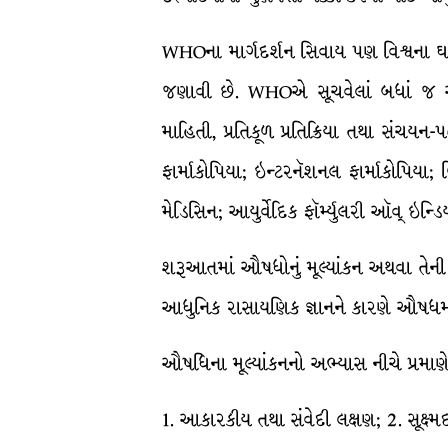
WHOના માર્ગદર્શન સિવાય પણ વિશ્વના ઘ
જણાવી છે. WHOએ સૂચવેલાં બધાં જ અં
માહિતી, પ્રતિકૂળ પ્રતિક્રિયા તથા સંચયન-
ફાર્માકોપિયા; ઇન્ટરનૅશનલ ફાર્માકોપિયા; 
મેડિસિન; આયુર્વેદિક ફૉર્મ્યુલરી ઑવ્ ઇન્ડિય
શરૂઆતમાં ઔષધોનું મૂલ્યાંકન અથવા તેન
આધુનિક રાસાયણિક જ્ઞાનને કારણે ઔષધમાં
ઔષધિના મૂલ્યાંકનનો અભ્યાસ નીચે પ્રમાણ
1. આકારકીય તથા સંવેદી લક્ષણ; 2. સૂક્ષ્મદ