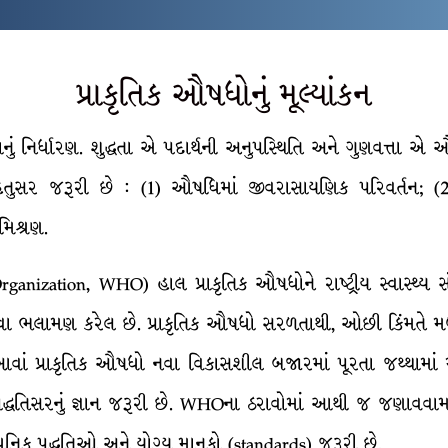
પ્રાકૃતિક ઔષધોનું મૂલ્યાંકન
ાનું નિર્ધારણ. શુદ્ધતા એ પદાર્થની અનુપસ્થિતિ અને ગુણવત્તા 
્રણ હેતુસર જરૂરી છે : (1) ઔષધિમાં જીવરાસાયણિક પરિવર્ત
મિશ્રણ.
rganization, WHO) હાલ પ્રાકૃતિક ઔષધોને રાષ્ટ્રીય સ્વાસ્થ્ય સં
આપવા ભલામણ કરેલ છે. પ્રાકૃતિક ઔષધો સરળતાથી, ઓછી કિંમતે
આવાં પ્રાકૃતિક ઔષધો નવા વિકાસશીલ બજારમાં પૂરતા જથ્થામાં મ
 પદ્ધતિસરનું જ્ઞાન જરૂરી છે. WHOના ઠરાવોમાં આથી જ જણાવવામાં
ધુનિક પદ્ધતિઓ અને યોગ્ય માનકો (standards) જરૂરી છે.