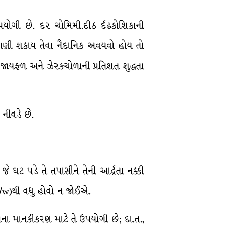
પયોગી છે. દર ચોમિમી.દીઠ ર્દઢકોશિકાની
ા ગણી શકાય તેવા નૈદાનિક અવયવો હોય તો
, જાયફળ અને ઝેરકચોળાની પ્રતિશત શુદ્ધતા
નીવડે છે.
ઘટ પડે તે તપાસીને તેની આર્દ્રતા નક્કી
w/w)થી વધુ હોવો ન જોઈએ.
ઓના માનકીકરણ માટે તે ઉપયોગી છે; દા.ત.,