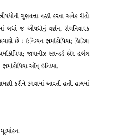
ઔષધોની ગુણવત્તા નક્કી કરવા અનેક રીતો
ાં બધાં જ ઔષધોનું વર્ણન, રોગનિવારક
રમાણે છે : ઇન્ડિયન ફાર્માકોપિયા; બ્રિટિશ
ર્માકોપિયા; જાપાનીઝ સ્ટાન્ડર્ડ ફૉર હર્બલ
િક ફાર્માકોપિયા ઑવ્ ઇન્ડિયા.
ખામણી કરીને કરવામાં આવતી હતી. હાલમાં
મૂલ્યાંકન.