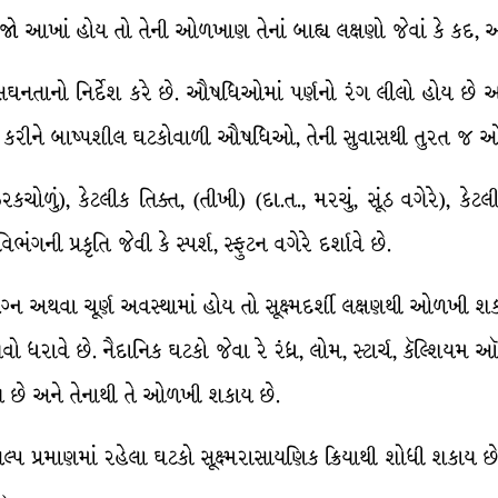
 આખાં હોય તો તેની ઓળખાણ તેનાં બાહ્ય લક્ષણો જેવાં કે કદ, આ
 સઘનતાનો નિર્દેશ કરે છે. ઔષધિઓમાં પર્ણનો રંગ લીલો હોય છે અને 
 કરીને બાષ્પશીલ ઘટકોવાળી ઔષધિઓ, તેની સુવાસથી તુરત જ 
ોળું), કેટલીક તિક્ત, (તીખી) (દા.ત., મરચું, સૂંઠ વગેરે), કેટ
ની પ્રકૃતિ જેવી કે સ્પર્શ, સ્ફુટન વગેરે દર્શાવે છે.
અથવા ચૂર્ણ અવસ્થામાં હોય તો સૂક્ષ્મદર્શી લક્ષણથી ઓળખી શ
ધરાવે છે. નૈદાનિક ઘટકો જેવા રે રંધ્ર, લોમ, સ્ટાર્ચ, કૅલ્શિયમ
હોય છે અને તેનાથી તે ઓળખી શકાય છે.
્પ પ્રમાણમાં રહેલા ઘટકો સૂક્ષ્મરાસાયણિક ક્રિયાથી શોધી શકાય 