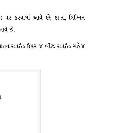
ઇડ પર કરવામાં આવે છે; દા.ત., લિગ્નિન
ાવે છે.
ધ્વપાતન સ્લાઇડ ઉપર જ બીજી સ્લાઇડ સહેજ