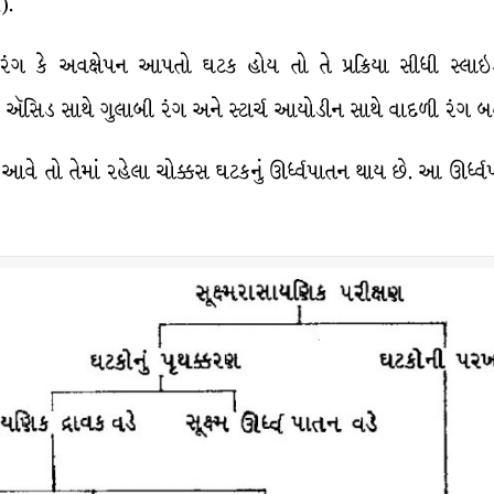
).
રંગ કે અવક્ષેપન આપતો ઘટક હોય તો તે પ્રક્રિયા સીધી સ્લા
ક ઍસિડ સાથે ગુલાબી રંગ અને સ્ટાર્ચ આયોડીન સાથે વાદળી રંગ બત
 આવે તો તેમાં રહેલા ચોક્કસ ઘટકનું ઊર્ધ્વપાતન થાય છે. આ ઊર્