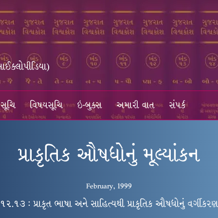
સાઈક્લોપીડિયા)
સૂચિ
વિષયસૂચિ
ઇ-બુક્સ
અમારી વાત
સંપર્ક
પ્રાકૃતિક ઔષધોનું મૂલ્યાંકન
February, 1999
૧૨.૧૩ : પ્રાકૃત ભાષા અને સાહિત્યથી પ્રાકૃતિક ઔષધોનું વર્ગીકર