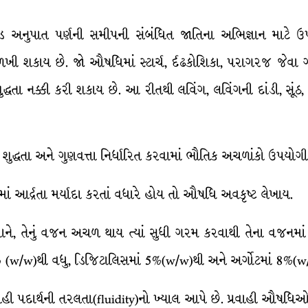
લિસેડ અનુપાત પર્ણની સમીપની સંબંધિત જાતિના અભિજ્ઞાન માટે ઉ
ખી શકાય છે. જો ઔષધિમાં સ્ટાર્ચ, ર્દઢકોશિકા, પરાગરજ જેવ
્ધતા નક્કી કરી શકાય છે. આ રીતથી લવિંગ, લવિંગની દાંડી, સૂંઠ
શુદ્ધતા અને ગુણવત્તા નિર્ધારિત કરવામાં ભૌતિક અચળાંકો ઉપયોગી 
માં આર્દ્રતા મર્યાદા કરતાં વધારે હોય તો ઔષધિ અવકૃષ્ટ લેખાય.
ે, તેનું વજન અચળ થાય ત્યાં સુધી ગરમ કરવાથી તેના વજનમાં જે 
% (w/w)થી વધુ, ડિજિટાલિસમાં 5%(w/w)થી અને અર્ગોટમાં 8%(
્રવાહી પદાર્થની તરલતા(fluidity)નો ખ્યાલ આપે છે. પ્રવાહી ઔષધિ