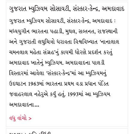
ગુજરાત મ્યુઝિયમ સોસાયટી, સંસ્કાર-કેન્દ્ર, અમદાવાદ
ગુજરાત મ્યુઝિયમ સોસાયટી, સંસ્કાર-કેન્દ્ર, અમદાવાદ :
મધ્યયુગીન ભારતના પહાડી, મુઘલ, સલ્તનત, રાજસ્થાની
અને ગુજરાતી લઘુચિત્રો ધરાવતા વિશ્વવિખ્યાત ‘નાનાલાલ
ચમનલાલ મહેતા સંગ્રહ’નું કાયમી ધોરણે પ્રદર્શન કરતું
અમદાવાદ ખાતેનું મ્યુઝિયમ. અમદાવાદના પાલડી
વિસ્તારમાં આવેલા ‘સંસ્કાર-કેન્દ્ર’માં આ મ્યુઝિયમનું
ઉદઘાટન 1963માં ભારતના પ્રથમ વડા પ્રધાન પંડિત
જવાહરલાલ નહેરુએ કર્યું હતું. 1993માં આ મ્યુઝિયમ
અમદાવાદના…
વધુ વાંચો >