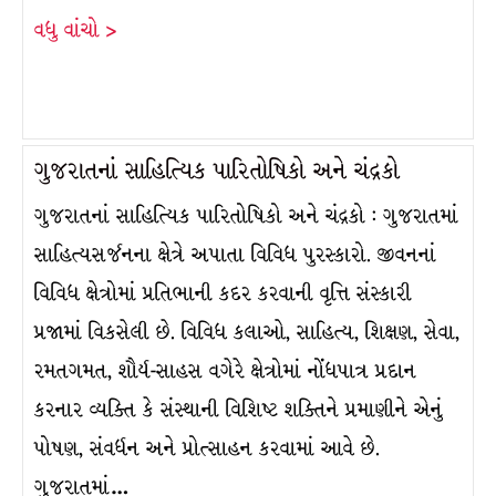
વધુ વાંચો >
ગુજરાતનાં સાહિત્યિક પારિતોષિકો અને ચંદ્રકો
ગુજરાતનાં સાહિત્યિક પારિતોષિકો અને ચંદ્રકો : ગુજરાતમાં
સાહિત્યસર્જનના ક્ષેત્રે અપાતા વિવિધ પુરસ્કારો. જીવનનાં
વિવિધ ક્ષેત્રોમાં પ્રતિભાની કદર કરવાની વૃત્તિ સંસ્કારી
પ્રજામાં વિકસેલી છે. વિવિધ કલાઓ, સાહિત્ય, શિક્ષણ, સેવા,
રમતગમત, શૌર્ય-સાહસ વગેરે ક્ષેત્રોમાં નોંધપાત્ર પ્રદાન
કરનાર વ્યક્તિ કે સંસ્થાની વિશિષ્ટ શક્તિને પ્રમાણીને એનું
પોષણ, સંવર્ધન અને પ્રોત્સાહન કરવામાં આવે છે.
ગુજરાતમાં…