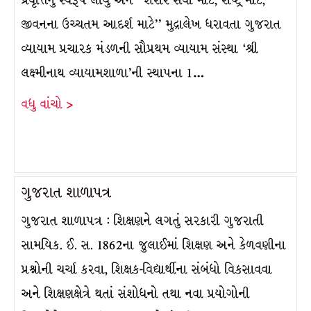
પ્રવૃત્તિનું સ્વરૂપ લીધું અને ‘‘શરીર સેવા માટે, રાષ્ટ્ર માટે,
જીવનના ઉચ્ચતમ આદર્શ માટે’’ મુદ્રાલેખ ધરાવતા ગુજરાત
વ્યાયામ પ્રચારક મંડળની સૌપ્રથમ વ્યાયામ સંસ્થા ‘શ્રી
લક્ષ્મીનાથ વ્યાયામશાળા’ની સ્થાપના 1…
વધુ વાંચો >
ગુજરાત શાળાપત્ર
ગુજરાત શાળાપત્ર : શિક્ષણને લગતું સરકારી ગુજરાતી
સામયિક. ઈ. સ. 1862ના જુલાઈમાં શિક્ષણ અને કેળવણીના
પ્રશ્નોની ચર્ચા કરવા, શિક્ષક-વિદ્યાર્થીના સંબંધો વિકસાવવા
અને શિક્ષણક્ષેત્રે થતાં સંશોધનો તથા નવા પ્રયોગોની