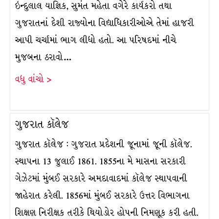
ઇન્દુલાલ યાજ્ઞિક, સુમંત મહેતા વગેરે કાર્યકરો તથા
ગુજરાતનાં દેશી રાજ્યોના વિદ્યાધિકારીઓએ તેમાં હાજરી
આપી ચર્ચામાં ભાગ લીધો હતો. આ પરિષદમાં નીચે
મુજબના ઠરાવો…
વધુ વાંચો >
ગુજરાત કૉલેજ
ગુજરાત કૉલેજ : ગુજરાત પ્રદેશની જૂનામાં જૂની કૉલેજ.
સ્થાપના 13 જુલાઈ 1861. 1855ના મે માસના સરકારી
ગેઝેટમાં મુંબઈ સરકારે અમદાવાદમાં કૉલેજ સ્થાપવાની
જાહેરાત કરેલી. 1856માં મુંબઈ સરકારે ઉત્તર વિભાગના
શિક્ષણ નિરીક્ષક તરીકે થિયોડોર હોપની નિમણૂક કરી હતી.