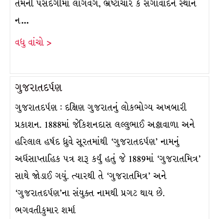
તેમની પસંદગીમાં લાગવગ, ભ્રષ્ટાચાર કે સગાવાદને સ્થાન
ન…
વધુ વાંચો >
ગુજરાતદર્પણ
ગુજરાતદર્પણ : દક્ષિણ ગુજરાતનું લોકભોગ્ય અખબારી
પ્રકાશન. 1888માં જેકિશનદાસ લલ્લુભાઈ અઠ્ઠાવાળા અને
હરિલાલ હર્ષદ ધ્રુવે સૂરતમાંથી ‘ગુજરાતદર્પણ’ નામનું
અર્ધસાપ્તાહિક પત્ર શરૂ કર્યું હતું જે 1889માં ‘ગુજરાતમિત્ર’
સાથે જોડાઈ ગયું. ત્યારથી તે ‘ગુજરાતમિત્ર’ અને
‘ગુજરાતદર્પણ’ના સંયુક્ત નામથી પ્રગટ થાય છે.
ભગવતીકુમાર શર્મા