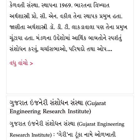
કેળવતી સંસ્થા. સ્થાપના 1969. ભારતના વિખ્યાત
અર્થશાસ્ત્રી પ્રો. સી. એન. વકીલ તેના સ્થાપક પ્રમુખ હતા.
જાણીતા અર્થશાસ્ત્રી ડૉ. ડી. ટી. લાકડાવાલા પણ તેના પ્રમુખ
ચૂંટાયા હતા. મંડળના ઉદ્દેશોમાં આર્થિક બાબતોને સ્પર્શતું
સંશોધન કરવું, ચર્ચાસભાઓ, પરિષદો તથા ઓપ…
વધુ વાંચો >
ગુજરાત ઇજનેરી સંશોધન સંસ્થા (Gujarat
Engineering Research Institute)
ગુજરાત ઇજનેરી સંશોધન સંસ્થા (Gujarat Engineering
Research Institute) : ‘ગેરી’ના ટૂંકા નામે ઓળખાતી