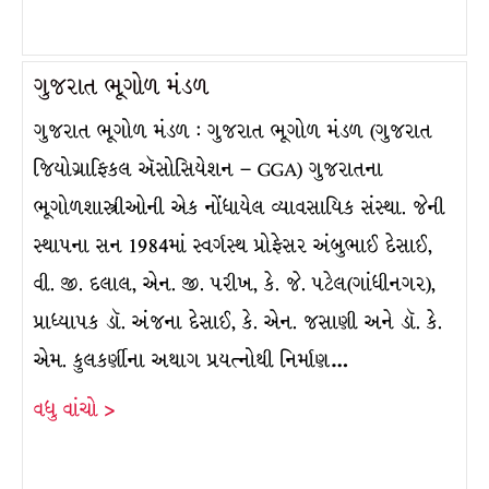
ગુજરાત ભૂગોળ મંડળ
ગુજરાત ભૂગોળ મંડળ : ગુજરાત ભૂગોળ મંડળ (ગુજરાત
જિયોગ્રાફિકલ ઍસોસિયેશન – GGA) ગુજરાતના
ભૂગોળશાસ્ત્રીઓની એક નોંધાયેલ વ્યાવસાયિક સંસ્થા. જેની
સ્થાપના સન 1984માં સ્વર્ગસ્થ પ્રોફેસર અંબુભાઈ દેસાઈ,
વી. જી. દલાલ, એન. જી. પરીખ, કે. જે. પટેલ(ગાંધીનગર),
પ્રાધ્યાપક ડૉ. અંજના દેસાઈ, કે. એન. જસાણી અને ડૉ. કે.
એમ. કુલકર્ણીના અથાગ પ્રયત્નોથી નિર્માણ…
વધુ વાંચો >