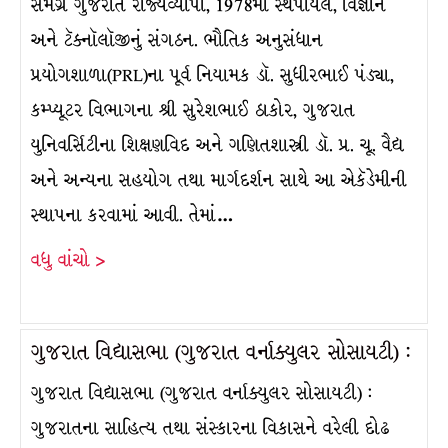
સમગ્ર ગુજરાત રાજ્યવ્યાપી, 1978માં સ્થપાયેલ, વિજ્ઞાન
અને ટૅક્નૉલૉજીનું સંગઠન. ભૌતિક અનુસંધાન
પ્રયોગશાળા(PRL)ના પૂર્વ નિયામક ડૉ. સુધીરભાઈ પંડ્યા,
કમ્પ્યૂટર વિભાગના શ્રી સુરેશભાઈ ઠાકોર, ગુજરાત
યુનિવર્સિટીના શિક્ષણવિદ અને ગણિતશાસ્ત્રી ડૉ. પ્ર. ચૂ. વૈદ્ય
અને અન્યના સહયોગ તથા માર્ગદર્શન સાથે આ એકૅડેમીની
સ્થાપના કરવામાં આવી. તેમાં…
વધુ વાંચો >
ગુજરાત વિદ્યાસભા (ગુજરાત વર્નાક્યુલર સોસાયટી) :
ગુજરાત વિદ્યાસભા (ગુજરાત વર્નાક્યુલર સોસાયટી) :
ગુજરાતના સાહિત્ય તથા સંસ્કારના વિકાસને વરેલી દોઢ