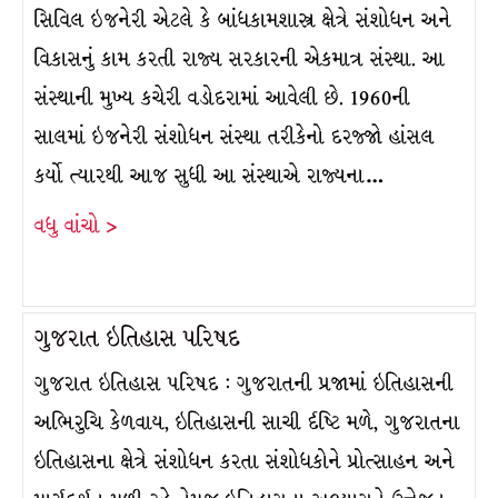
સિવિલ ઇજનેરી એટલે કે બાંધકામશાસ્ત્ર ક્ષેત્રે સંશોધન અને
વિકાસનું કામ કરતી રાજ્ય સરકારની એકમાત્ર સંસ્થા. આ
સંસ્થાની મુખ્ય કચેરી વડોદરામાં આવેલી છે. 1960ની
સાલમાં ઇજનેરી સંશોધન સંસ્થા તરીકેનો દરજ્જો હાંસલ
કર્યો ત્યારથી આજ સુધી આ સંસ્થાએ રાજ્યના…
વધુ વાંચો >
ગુજરાત ઇતિહાસ પરિષદ
ગુજરાત ઇતિહાસ પરિષદ : ગુજરાતની પ્રજામાં ઇતિહાસની
અભિરુચિ કેળવાય, ઇતિહાસની સાચી ર્દષ્ટિ મળે, ગુજરાતના
ઇતિહાસના ક્ષેત્રે સંશોધન કરતા સંશોધકોને પ્રોત્સાહન અને