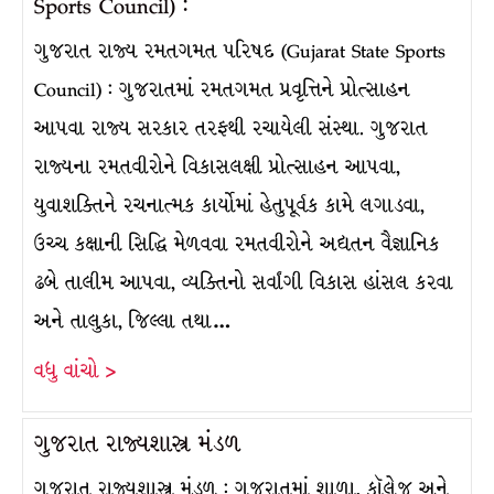
Sports Council) :
ગુજરાત રાજ્ય રમતગમત પરિષદ (Gujarat State Sports
Council) : ગુજરાતમાં રમતગમત પ્રવૃત્તિને પ્રોત્સાહન
આપવા રાજ્ય સરકાર તરફથી રચાયેલી સંસ્થા. ગુજરાત
રાજ્યના રમતવીરોને વિકાસલક્ષી પ્રોત્સાહન આપવા,
યુવાશક્તિને રચનાત્મક કાર્યોમાં હેતુપૂર્વક કામે લગાડવા,
ઉચ્ચ કક્ષાની સિદ્ધિ મેળવવા રમતવીરોને અદ્યતન વૈજ્ઞાનિક
ઢબે તાલીમ આપવા, વ્યક્તિનો સર્વાંગી વિકાસ હાંસલ કરવા
અને તાલુકા, જિલ્લા તથા…
વધુ વાંચો >
ગુજરાત રાજ્યશાસ્ત્ર મંડળ
ગુજરાત રાજ્યશાસ્ત્ર મંડળ : ગુજરાતમાં શાળા, કૉલેજ અને