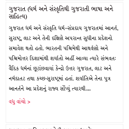
ગુજરાત (ધર્મ અને સંસ્કૃતિથી ગુજરાતી ભાષા અને
સાહિત્ય)
ગુજરાત ધર્મ અને સંસ્કૃતિ ધર્મ–સંપ્રદાય ગુજરાતમાં આનર્ત,
સુરાષ્ટ્ર, લાટ અને તેની દક્ષિણે અપરાન્ત સુધીના પ્રદેશનો
સમાવેશ થતો હતો. ભારતની પશ્ચિમેથી આથર્વણો અને
પશ્ચિમોત્તર દિશામાંથી શર્યાતો અહીં આવ્યા ત્યારે સંભવત:
વૈદિક ધર્મનાં છૂટાંછવાયાં કેન્દ્રો ઉત્તર ગુજરાત, લાટ અને
નર્મદાતટ તથા કચ્છ-સુરાષ્ટ્રમાં હતાં. શર્યાતિએ તેના પુત્ર
આનર્તને આ પ્રદેશનું રાજ્ય સોંપ્યું ત્યારથી…
વધુ વાંચો >