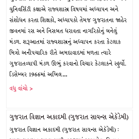
યુનિવર્સિટી કક્ષાએ રાજ્યશાસ્ત્ર વિષયમાં અધ્યાપન અને
સંશોધન કરતા શિક્ષકો, અધ્યાપકો તેમજ ગુજરાતના જાહેર
જીવનમાં રસ અને નિસબત ધરાવતા નાગરિકોનું બનેલું
મંડળ. શરૂઆતમાં રાજ્યશાસ્ત્રનું અધ્યાપન કરતા કેટલાક
મિત્રો અનૌપચારિક રીતે અમદાવાદમાં મળતા ત્યારે
ગુજરાતવ્યાપી મંડળ ઊભું કરવાનો વિચાર કેટલાકને સ્ફુર્યો.
ડિસેમ્બર 1966માં અખિલ…
વધુ વાંચો >
ગુજરાત વિજ્ઞાન અકાદમી (ગુજરાત સાયન્સ એકૅડેમી)
ગુજરાત વિજ્ઞાન અકાદમી (ગુજરાત સાયન્સ એકૅડેમી) :