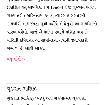
પ્રકાશિત થતું સામયિક. 1 મે 1960ના રોજ ગુજરાત અલગ
રાજ્ય તરીકે અસ્તિત્વમાં આવ્યું ત્યારબાદ સરકારની
કામગીરી આમજનતા સુધી પહોંચે એ હેતુથી આ સામયિકનો
પ્રારંભ થયેલો. આજે એ પાક્ષિક સ્વરૂપે પ્રસિદ્ધ થાય છે.
માહિતી કમિશનર આ સામયિકના તંત્રીની જવાબદારી
સંભાળે છે. આથી આજ…
વધુ વાંચો >
ગુજરાત (માસિક)
ગુજરાત (માસિક) : મહદ્ અંશે સર્જનાત્મક ગુજરાતી