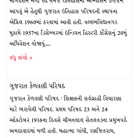
માર્ગદર્શન મળી રહે તેમજ ઇતિહાસના અભ્યાસને ઉત્તેજન
આપવું એ હેતુથી ગુજરાત ઇતિહાસ પરિષદની સ્થાપના
એપ્રિલ 1960માં કરવામાં આવી હતી. વલ્લભવિદ્યાનગર
મુકામે 1957ના ડિસેમ્બરમાં ઇન્ડિયન હિસ્ટરી કૉંગ્રેસનું 20મું
અધિવેશન યોજાયું…
વધુ વાંચો >
ગુજરાત કેળવણી પરિષદ
ગુજરાત કેળવણી પરિષદ : શિક્ષણની સર્વગ્રાહી વિચારણા
માટે ભરાયેલી પરિષદ. પ્રથમ પરિષદ 23 અને 24
ઑક્ટોબર 1916ના દિવસે ચીમનલાલ સેતલવડના પ્રમુખપદે
અમદાવાદમાં મળી હતી. મહાત્મા ગાંધી, રણજિતરામ,