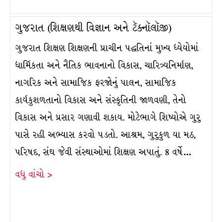
ગુજરાત (શિક્ષણથી વિજ્ઞાન અને ટૅક્નૉલૉજી)
ગુજરાત શિક્ષણ શિક્ષણની પ્રાચીન પદ્ધતિનાં મુખ્ય ધ્યેયોમાં
ધાર્મિકતા અને નૈતિક ભાવનાનો વિકાસ, ચારિત્ર્યનિર્માણ,
નાગરિક અને સામાજિક ફરજોનું પાલન, સામાજિક
કાર્યકુશળતાનો વિકાસ અને સંસ્કૃતિની જાળવણી, તેનો
વિકાસ અને પ્રસાર ગણાવી શકાય. મોટેભાગે શિષ્યોએ ગુરુ
પાસે રહી અભ્યાસ કરવો પડતો. આશ્રમ, ગુરુકુળ યા મઠ,
પરિષદ, સંઘ જેવી સંસ્થાઓમાં શિક્ષણ અપાતું. 8 વર્ષે…
વધુ વાંચો >