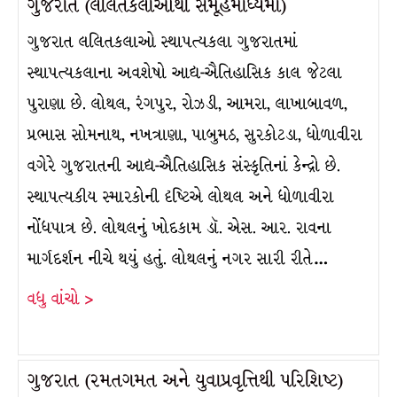
ગુજરાત (લલિતકલાઓથી સમૂહમાધ્યમો)
ગુજરાત લલિતકલાઓ સ્થાપત્યકલા ગુજરાતમાં
સ્થાપત્યકલાના અવશેષો આદ્ય-ઐતિહાસિક કાલ જેટલા
પુરાણા છે. લોથલ, રંગપુર, રોઝડી, આમરા, લાખાબાવળ,
પ્રભાસ સોમનાથ, નખત્રાણા, પાબુમઠ, સુરકોટડા, ધોળાવીરા
વગેરે ગુજરાતની આદ્ય-ઐતિહાસિક સંસ્કૃતિનાં કેન્દ્રો છે.
સ્થાપત્યકીય સ્મારકોની દૃષ્ટિએ લોથલ અને ધોળાવીરા
નોંધપાત્ર છે. લોથલનું ખોદકામ ડૉ. એસ. આર. રાવના
માર્ગદર્શન નીચે થયું હતું. લોથલનું નગર સારી રીતે…
વધુ વાંચો >
ગુજરાત (રમતગમત અને યુવાપ્રવૃત્તિથી પરિશિષ્ટ)