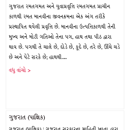
ગુજરાત રમતગમત અને યુવાપ્રવૃત્તિ રમતગમત પ્રાચીન
કાળથી રમત માનવીના જીવનક્રમના એક અંગ તરીકે
પ્રસ્થાપિત થયેલી પ્રવૃત્તિ છે. માનવીના ઉત્પત્તિકાળથી તેની
મુખ્ય અને મોટી ગતિઓ તેના પગ, હાથ તથા પીઠ દ્વારા
થાય છે. પગથી તે ચાલે છે, દોડે છે, કૂદે છે, તરે છે, ઊંચે ચડે
છે અને પેટે સરકે છે; હાથથી…
વધુ વાંચો >
ગુજરાત (પાક્ષિક)
ગુજરાત (પાક્ષિક) : ગુજરાત સરકારના માહિતી ખાતા દ્વારા