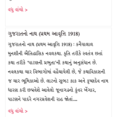
વધુ વાંચો >
ગુજરાતનો નાથ (પ્રથમ આવૃત્તિ 1918)
ગુજરાતનો નાથ (પ્રથમ આવૃત્તિ 1918) : કનૈયાલાલ
મુનશીની ઐતિહાસિક નવલકથા. કૃતિ તરીકે સ્વતંત્ર છતાં
કથા તરીકે ‘પાટણની પ્રભુતા’ની કથાનું અનુસંધાન છે.
નવલકથા ચાર વિભાગોમાં વહેંચાયેલી છે, જે કથાવિકાસની
જ ચાર ભૂમિકાઓ છે. લાટનો સુભટ કાક અને કૃષ્ણદેવ નામ
ધારણ કરી છદ્મવેશે આવેલો જૂનાગઢનો કુંવર ખેંગાર,
પાટણને પાદરે નગરપ્રવેશની રાહ જોતાં…
વધુ વાંચો >