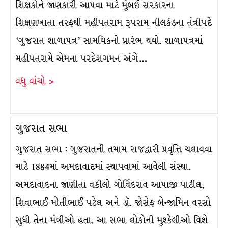
શિક્ષકોને જાણકારી આપવા માટે મુંબઈ સરકારના
શિક્ષણખાતા તરફથી મહીપતરામ રૂપરામ નીલકંઠના તંત્રીપદે
‘ગુજરાત શાળાપત્ર’ સામયિકનો પ્રારંભ થયો. શાળાપત્રમાં
મહીપતરામે એમના પરદેશગમન અંગે…
વધુ વાંચો >
ગુજરાત સભા
ગુજરાત સભા : ગુજરાતની તમામ રાજદ્વારી પ્રવૃત્તિ ચલાવવા
માટે 1884માં અમદાવાદમાં સ્થાપવામાં આવેલી સંસ્થા.
અમદાવાદના જાણીતા વકીલો ગોવિંદરાવ આપાજી પાટીલ,
શિવાભાઈ મોતીભાઈ પટેલ અને ડૉ. જોસેફ બેન્જામિન વરસો
સુધી તેના મંત્રીઓ હતા. આ સભા લોકોની મુશ્કેલીઓ વિશે