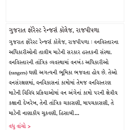
ગુજરાત ફૉરેસ્ટ રેન્જર્સ કૉલેજ, રાજપીપળા
ગુજરાત ફૉરેસ્ટ રેન્જર્સ કૉલેજ, રાજપીપળા : વનવિસ્તારના
અધિકારીઓની તાલીમ માટેની સરકાર હસ્તકની સંસ્થા.
વનવિસ્તારની તાંત્રિક વ્યવસ્થામાં વનખંડ અધિકારીઓ
(rangers) ઘણી અગત્યની ભૂમિકા ભજવતા હોય છે. તેઓ
વનસંરક્ષણમાં, વનવિકાસનાં કામોમાં તેમજ વનવિસ્તરણ
માટેની વિવિધ પ્રક્રિયાઓમાં વન અંગેનાં કામો પરની ક્ષેત્રીય
કક્ષાની દેખરેખ, તેની તાંત્રિક ચકાસણી, માપચકાસણી, તે
માટેની નાણાકીય ચુકવણી, હિસાબી…
વધુ વાંચો >