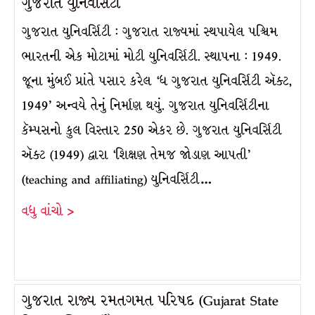
ગુજરાત યુનિવર્સિટી
ગુજરાત યુનિવર્સિટી : ગુજરાત રાજ્યમાં સ્થપાયેલ પશ્ચિમ
ભારતની એક મોટામાં મોટી યુનિવર્સિટી. સ્થાપના : 1949.
જૂના મુંબઈ પ્રાંતે પસાર કરેલ ‘ધ ગુજરાત યુનિવર્સિટી ઍક્ટ,
1949’ અન્વયે તેનું નિર્માણ થયું. ગુજરાત યુનિવર્સિટીના
કૅમ્પસનો કુલ વિસ્તાર 250 એકર છે. ગુજરાત યુનિવર્સિટી
ઍક્ટ (1949) દ્વારા ‘શિક્ષણ તેમજ જોડાણ આપતી’
(teaching and affiliating) યુનિવર્સિટી…
વધુ વાંચો >
ગુજરાત રાજ્ય રમતગમત પરિષદ (Gujarat State