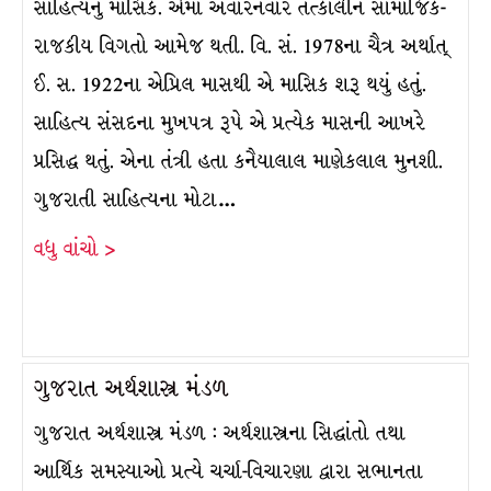
સાહિત્યનું માસિક. એમાં અવારનવાર તત્કાલીન સામાજિક-
રાજકીય વિગતો આમેજ થતી. વિ. સં. 1978ના ચૈત્ર અર્થાત્
ઈ. સ. 1922ના એપ્રિલ માસથી એ માસિક શરૂ થયું હતું.
સાહિત્ય સંસદના મુખપત્ર રૂપે એ પ્રત્યેક માસની આખરે
પ્રસિદ્ધ થતું. એના તંત્રી હતા કનૈયાલાલ માણેકલાલ મુનશી.
ગુજરાતી સાહિત્યના મોટા…
વધુ વાંચો >
ગુજરાત અર્થશાસ્ત્ર મંડળ
ગુજરાત અર્થશાસ્ત્ર મંડળ : અર્થશાસ્ત્રના સિદ્ધાંતો તથા
આર્થિક સમસ્યાઓ પ્રત્યે ચર્ચા-વિચારણા દ્વારા સભાનતા