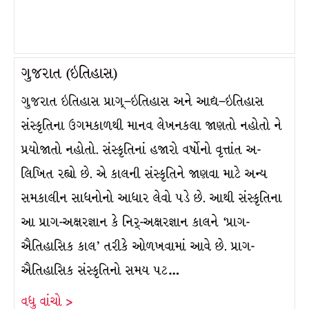
ગુજરાત (ઇતિહાસ)
ગુજરાત ઇતિહાસ પ્રાગ્–ઇતિહાસ અને આદ્ય–ઇતિહાસ
સંસ્કૃતિના ઉગમકાળથી માનવ લેખનકલા જાણતો નહોતો ને
પ્રયોજાતો નહોતો. સંસ્કૃતિનાં હજારો વર્ષોનો વૃત્તાંત અ-
લિખિત રહ્યો છે. એ કાલની સંસ્કૃતિને જાણવા માટે અન્ય
સમકાલીન સાધનોનો આધાર લેવો પડે છે. આથી સંસ્કૃતિના
આ પ્રાગ-અક્ષરજ્ઞાન કે નિર્-અક્ષરજ્ઞાન કાલને ‘પ્રાગ-
ઐતિહાસિક કાલ’ તરીકે ઓળખવામાં આવે છે. પ્રાગ-
ઐતિહાસિક સંસ્કૃતિનો સમય પટ…
વધુ વાંચો >