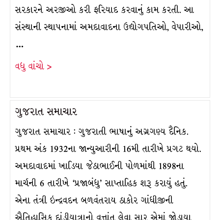
સરકારને અરજીઓ કરી ફરિયાદ કરવાનું કામ કરતી. આ
સંસ્થાની સ્થાપનામાં અમદાવાદના ઉદ્યોગપતિઓ, વેપારીઓ,
…
વધુ વાંચો >
ગુજરાત સમાચાર
ગુજરાત સમાચાર : ગુજરાતી ભાષાનું અગ્રગણ્ય દૈનિક.
પ્રથમ અંક 1932ના જાન્યુઆરીની 16મી તારીખે પ્રગટ થયો.
અમદાવાદમાં ખાડિયા જેઠાભાઈની પોળમાંથી 1898ના
માર્ચની 6 તારીખે ‘પ્રજાબંધુ’ સાપ્તાહિક શરૂ કરાયું હતું.
એના તંત્રી ઇન્દ્રવદન બળવંતરાય ઠાકોર ગાંધીજીની
ઐતિહાસિક દાંડીયાત્રાનો વૃત્તાંત લેવા સારુ એમાં જોડાયા