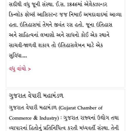
સદીથી વધુ જૂની સંસ્થા. ઈ.સ. 1846માં ઍલેક્ઝાન્ડર
કિન્લૉક ફૉર્બ્સ આસિસ્ટન્ટ જજ નિમાઈ અમદાવાદમાં આવ્યા
હતા. ઇતિહાસમાં તેમને જીવંત રસ હતો. જૂના ઇતિહાસ
અને સાહિત્યનાં લખાણો અને સાધનો કોઈ એક સ્થાને
સાચવી-જાળવી શકાય તો ઇતિહાસલેખન માટે એક
સુવિધા…
વધુ વાંચો >
ગુજરાત વેપારી મહામંડળ
ગુજરાત વેપારી મહામંડળ (Gujarat Chamber of
Commerce & Industry) : ગુજરાત રાજ્યનાં ઉદ્યોગ તથા
વ્યાપારનાં હિતોનું પ્રતિનિધિત્વ કરતી મધ્યવર્તી સંસ્થા. તેની