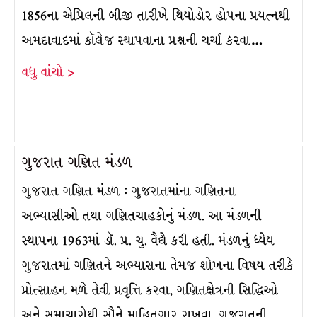
1856ના એપ્રિલની બીજી તારીખે થિયોડોર હોપના પ્રયત્નથી
અમદાવાદમાં કૉલેજ સ્થાપવાના પ્રશ્નની ચર્ચા કરવા…
વધુ વાંચો >
ગુજરાત ગણિત મંડળ
ગુજરાત ગણિત મંડળ : ગુજરાતમાંના ગણિતના
અભ્યાસીઓ તથા ગણિતચાહકોનું મંડળ. આ મંડળની
સ્થાપના 1963માં ડૉ. પ્ર. ચુ. વૈદ્યે કરી હતી. મંડળનું ધ્યેય
ગુજરાતમાં ગણિતને અભ્યાસના તેમજ શોખના વિષય તરીકે
પ્રોત્સાહન મળે તેવી પ્રવૃત્તિ કરવા, ગણિતક્ષેત્રની સિદ્ધિઓ
અને સમાચારોથી સૌને માહિતગાર રાખવા, ગુજરાતની