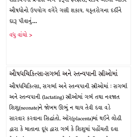
ઔષધોનો ઉપયોગ વગેરે ગણી શકાય. યકૃતરોગના દર્દીને
દારૂ પીવાનું…
વધુ વાંચો >
ઔષધચિકિત્સા-સગર્ભા અને સ્તન્યપાની સ્ત્રીઓમાં
ઔષધચિકિત્સા, સગર્ભા અને સ્તન્યપાની સ્ત્રીઓમાં : સગર્ભા
અને સ્તન્યપાની (lactating) સ્ત્રીઓમાં ગર્ભ તથા નવજાત
શિશુ(neonate)ને જોખમ ઊભું ન થાય તેવી દવા વડે
સારવાર કરવાના સિદ્ધાંતો. ઑર(placenta)માં થઈને લોહી
દ્વારા કે માતાના દૂધ દ્વારા ગર્ભ કે શિશુમાં પહોંચતી દવા