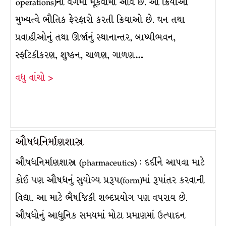
operations)ના વર્ગમાં મૂકવામાં આવે છે. આ ક્રિયાઓ
મુખ્યત્વે ભૌતિક ફેરફારો કરતી ક્રિયાઓ છે. ઘન તથા
પ્રવાહીઓનું તથા ઊર્જાનું સ્થાનાન્તર, બાષ્પીભવન,
સ્ફટિકીકરણ, શુષ્કન, ચાળણ, ગાળણ…
વધુ વાંચો >
ઔષધનિર્માણશાસ્ત્ર
ઔષધનિર્માણશાસ્ત્ર (pharmaceutics) : દર્દીને આપવા માટે
કોઈ પણ ઔષધનું સુયોગ્ય પ્રરૂપ(form)માં રૂપાંતર કરવાની
વિદ્યા. આ માટે ભૈષજિકી શબ્દપ્રયોગ પણ વપરાય છે.
ઔષધોનું આધુનિક સમયમાં મોટા પ્રમાણમાં ઉત્પાદન