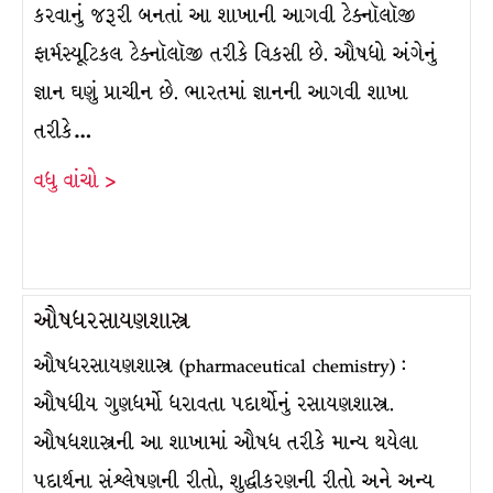
કરવાનું જરૂરી બનતાં આ શાખાની આગવી ટેક્નૉલૉજી
ફાર્મસ્યૂટિકલ ટેક્નૉલૉજી તરીકે વિકસી છે. ઔષધો અંગેનું
જ્ઞાન ઘણું પ્રાચીન છે. ભારતમાં જ્ઞાનની આગવી શાખા
તરીકે…
વધુ વાંચો >
ઔષધરસાયણશાસ્ત્ર
ઔષધરસાયણશાસ્ત્ર (pharmaceutical chemistry) :
ઔષધીય ગુણધર્મો ધરાવતા પદાર્થોનું રસાયણશાસ્ત્ર.
ઔષધશાસ્ત્રની આ શાખામાં ઔષધ તરીકે માન્ય થયેલા
પદાર્થના સંશ્લેષણની રીતો, શુદ્ધીકરણની રીતો અને અન્ય