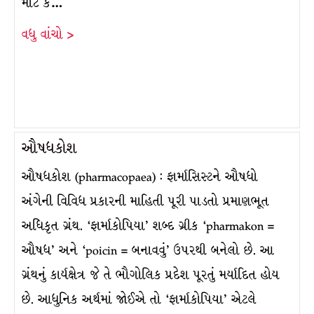
માટે કે…
વધુ વાંચો >
ઔષધકોશ
ઔષધકોશ (pharmacopaea) : ફાર્માસિસ્ટને ઔષધો
અંગેની વિવિધ પ્રકારની માહિતી પૂરી પાડતો પ્રમાણભૂત
અધિકૃત ગ્રંથ. ‘ફાર્માકોપિયા’ શબ્દ ગ્રીક ‘pharmakon =
ઔષધ’ અને ‘poicin = બનાવવું’ ઉપરથી બનેલો છે. આ
ગ્રંથનું કાર્યક્ષેત્ર જે તે ભૌગોલિક પ્રદેશ પૂરતું મર્યાદિત હોય
છે. આધુનિક અર્થમાં જોઈએ તો ‘ફાર્માકોપિયા’ એટલે