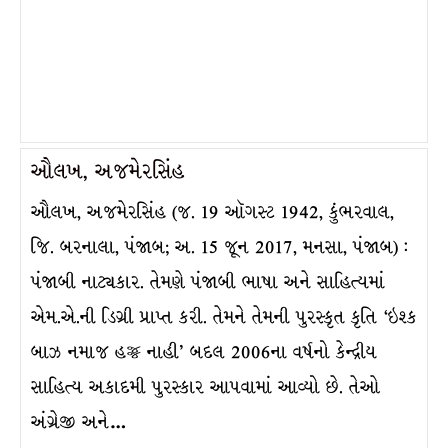
ઔલખ, અજમેરસિંહ
ઔલખ, અજમેરસિંહ (જ. 19 ઑગસ્ટ 1942, કુંભરવાલ,
જિ. બરનાલા, પંજાબ; અ. 15 જૂન 2017, મનસા, પંજાબ) :
પંજાબી નાટ્યકાર. તેમણે પંજાબી ભાષા અને સાહિત્યમાં
એમ.એ.ની ડિગ્રી પ્રાપ્ત કરી. તેમને તેમની પુરસ્કૃત કૃતિ ‘ઇશ્ક
બાઝ નમાજ હજ્જ નાહી’ બદલ 2006ના વર્ષનો કેન્દ્રીય
સાહિત્ય અકાદમી પુરસ્કાર આપવામાં આવ્યો છે. તેઓ
અંગ્રેજી અને…