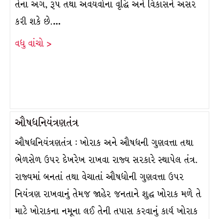
તેનાં અંગ, રૂપ તથા અવયવોનાં વૃદ્ધિ અને વિકાસને અસર
કરી શકે છે.…
વધુ વાંચો >
ઔષધનિયંત્રણતંત્ર
ઔષધનિયંત્રણતંત્ર : ખોરાક અને ઔષધની ગુણવત્તા તથા
ભેળસેળ ઉપર દેખરેખ રાખવા રાજ્ય સરકારે સ્થાપેલ તંત્ર.
રાજ્યમાં બનતાં તથા વેચાતાં ઔષધોની ગુણવત્તા ઉપર
નિયંત્રણ રાખવાનું તેમજ જાહેર જનતાને શુદ્ધ ખોરાક મળે તે
માટે ખોરાકના નમૂના લઈ તેની તપાસ કરવાનું કાર્ય ખોરાક