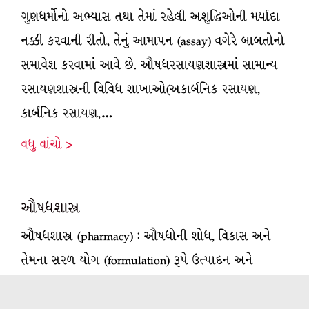
ગુણધર્મોનો અભ્યાસ તથા તેમાં રહેલી અશુદ્ધિઓની મર્યાદા
નક્કી કરવાની રીતો, તેનું આમાપન (assay) વગેરે બાબતોનો
સમાવેશ કરવામાં આવે છે. ઔષધરસાયણશાસ્ત્રમાં સામાન્ય
રસાયણશાસ્ત્રની વિવિધ શાખાઓ(અકાર્બનિક રસાયણ,
કાર્બનિક રસાયણ,…
વધુ વાંચો >
ઔષધશાસ્ત્ર
ઔષધશાસ્ત્ર (pharmacy) : ઔષધોની શોધ, વિકાસ અને
તેમના સરળ યોગ (formulation) રૂપે ઉત્પાદન અને
વિતરણ સાથે સંકળાયેલ આરોગ્યલક્ષી વ્યવસાય. મનુષ્ય તથા
પ્રાણીઓને થતા રોગના નિદાન કે ઉપચાર માટે, રોગને