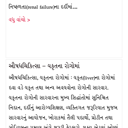
નિષ્ફળતા(renal failure)ના દર્દીમાં…
વધુ વાંચો >
ઔષધચિકિત્સા – યકૃતના રોગોમાં
ઔષધચિકિત્સા, યકૃતના રોગોમાં : યકૃત(liver)ના રોગોમાં
દવા વડે યકૃત તથા અન્ય અવયવોના રોગોની સારવાર.
યકૃતના રોગોની સારવારના મુખ્ય સિદ્ધાંતોમાં સુનિશ્ચિત
નિદાન, દર્દીનું આરોગ્યશિક્ષણ, વ્યક્તિગત જરૂરિયાત મુજબ
સારવારનું આયોજન, ખોરાકમાં તૈલી પદાર્થો, પ્રોટીન તથા
સોડિયમના પ્રમાણ અંગે જરૂરી ફેરફારો, શક્ય એટલાં ઓછાં