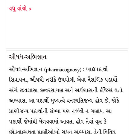
વધુ વાંચો >
ઔષધ-અભિજ્ઞાન
ઔષધ-અભિજ્ઞાન (pharmacognosy) : ખાદ્યપદાર્થો
સિવાયના, ઔષધો તરીકે ઉપયોગી એવા નૈસર્ગિક પદાર્થો
અંગે જીવશાસ્ત્ર, જીવરસાયણ અને અર્થશાસ્ત્રની ર્દષ્ટિએ થતો
અભ્યાસ. આ પદાર્થો મુખ્યત્વે વનસ્પતિજન્ય હોય છે, જોકે
પ્રાણીજન્ય પદાર્થોની સંખ્યા પણ નજેવી ન ગણાય. આ
પદાર્થો જેમાંથી મેળવવામાં આવતા હોય તેવાં વૃક્ષ કે
છોડવા(અથવા પ્રાણીઓ)નો સઘન અભ્યાસ, તેની વિવિધ