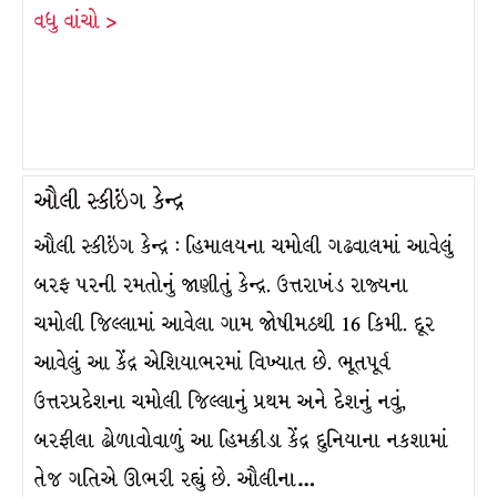
વધુ વાંચો >
ઔલી સ્કીઇંગ કેન્દ્ર
ઔલી સ્કીઇંગ કેન્દ્ર : હિમાલયના ચમોલી ગઢવાલમાં આવેલું
બરફ પરની રમતોનું જાણીતું કેન્દ્ર. ઉત્તરાખંડ રાજ્યના
ચમોલી જિલ્લામાં આવેલા ગામ જોષીમઠથી 16 કિમી. દૂર
આવેલું આ કેંદ્ર એશિયાભરમાં વિખ્યાત છે. ભૂતપૂર્વ
ઉત્તરપ્રદેશના ચમોલી જિલ્લાનું પ્રથમ અને દેશનું નવું,
બરફીલા ઢોળાવોવાળું આ હિમક્રીડા કેંદ્ર દુનિયાના નકશામાં
તેજ ગતિએ ઊભરી રહ્યું છે. ઔલીના…