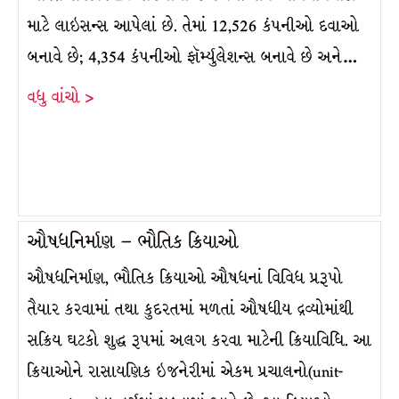
માટે લાઇસન્સ આપેલાં છે. તેમાં 12,526 કંપનીઓ દવાઓ
બનાવે છે; 4,354 કંપનીઓ ફૉર્મ્યુલેશન્સ બનાવે છે અને…
વધુ વાંચો >
ઔષધનિર્માણ – ભૌતિક ક્રિયાઓ
ઔષધનિર્માણ, ભૌતિક ક્રિયાઓ ઔષધનાં વિવિધ પ્રરૂપો
તૈયાર કરવામાં તથા કુદરતમાં મળતાં ઔષધીય દ્રવ્યોમાંથી
સક્રિય ઘટકો શુદ્ધ રૂપમાં અલગ કરવા માટેની ક્રિયાવિધિ. આ
ક્રિયાઓને રાસાયણિક ઇજનેરીમાં એકમ પ્રચાલનો(unit-