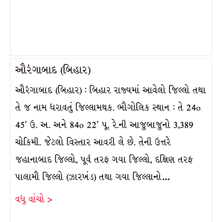
ઔરંગાબાદ (બિહાર)
ઔરંગાબાદ (બિહાર) : બિહાર રાજ્યમાં આવેલો જિલ્લો તથા
તે જ નામ ધરાવતું જિલ્લામથક. ભૌગોલિક સ્થાન : તે 24o
45′ ઉ. અ. અને 84o 22′ પૂ. રે.ની આજુબાજુનો 3,389
ચોકિમી. જેટલો વિસ્તાર આવરી લે છે. તેની ઉત્તરે
જહાનાબાદ જિલ્લો, પૂર્વ તરફ ગયા જિલ્લો, દક્ષિણ તરફ
પાલામૌ જિલ્લો (ઝારખંડ) તથા ગયા જિલ્લાનો…
વધુ વાંચો >