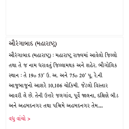
ઔરંગાબાદ (મહારાષ્ટ્ર)
ઔરંગાબાદ (મહારાષ્ટ્ર) : મહારાષ્ટ્ર રાજ્યમાં આવેલો જિલ્લો
તથા તે જ નામ ધરાવતું જિલ્લામથક અને શહેર. ભૌગોલિક
સ્થાન : તે 19o 53′ ઉ. અ. અને 75o 20′ પૂ. રે.ની
આજુબાજુનો આશરે 10,106 ચોકિમી. જેટલો વિસ્તાર
આવરી લે છે. તેની ઉત્તરે જલગાંવ, પૂર્વે જાલના, દક્ષિણે બીડ
અને અહમદનગર તથા પશ્ચિમે અહમદનગર તેમ…
વધુ વાંચો >