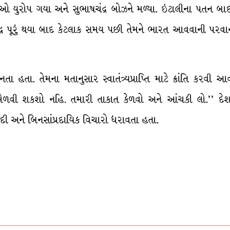
તેઓ યુરોપ ગયા અને સુભાષચંદ્ર બોઝને મળ્યા. ઇટાલીના પતન બાદ
 યુદ્ધ પૂરું થયા બાદ કેટલાક સમય પછી તેમને ભારત આવવાની પ
 હતા. તેમના મતાનુસાર સ્વાતંત્ર્યપ્રાપ્તિ માટે ક્રાંતિ કરવી આવશ
ઈ મેળવી શકશો નહિ. તમારી તાકાત કેળવો અને આંચકી લો.’’ દે
 અને બિનસાંપ્રદાયિક વિચારો ધરાવતા હતા.