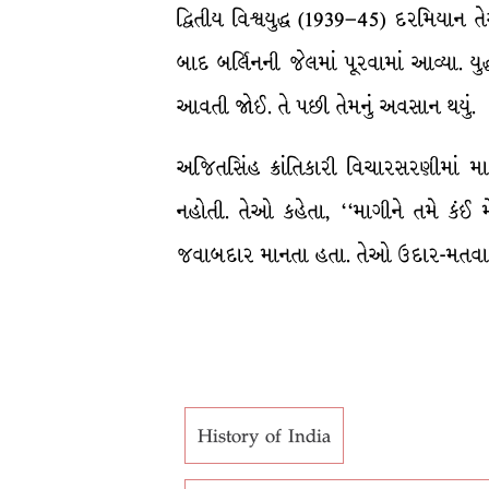
દ્વિતીય વિશ્વયુદ્ધ (1939–45) દરમિયાન 
બાદ બર્લિનની જેલમાં પૂરવામાં આવ્યા.
આવતી જોઈ. તે પછી તેમનું અવસાન થયું.
અજિતસિંહ ક્રાંતિકારી વિચારસરણીમાં માનતા
નહોતી. તેઓ કહેતા, ‘‘માગીને તમે કં
જવાબદાર માનતા હતા. તેઓ ઉદાર-મતવાદી
History of India