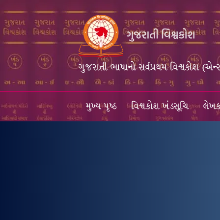
ગુજરાતી ભાષાનો સર્વપ્રથમ વિશ્વકોશ (એન્
મુખ્ય પૃષ્ઠ
વિશ્વકોશ ખંડસૂચિ
લેખક