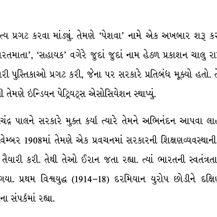
િત્ય પ્રગટ કરવા માંડ્યું. તેમણે ‘પેશવા’ નામે એક અખબાર શરૂ કરીન
ારતમાતા’, ‘સહાયક’ વગેરે જુદાં જુદાં નામ હેઠળ પ્રકાશન ચાલુ રાખ
રી પુસ્તિકાઓ પ્રગટ કરી, જેના પર સરકારે પ્રતિબંધ મૂક્યો હતો. 
 તેમણે ઇન્ડિયન પેટ્રિયટ્સ એસોસિયેશન સ્થાપ્યું.
દ્ર પાલને સરકારે મુક્ત કર્યા ત્યારે તેમને અભિનંદન આપવા લાહ
મ્બર 1908માં તેમણે એક પ્રવચનમાં સરકારની શિક્ષણવ્યવસ્થાની 
ૈયારી કરી. તેથી તેઓ ઈરાન જતા રહ્યા. ત્યાં ભારતની સ્વતંત્રતા
યા. પ્રથમ વિશ્વયુદ્ધ (1914–18) દરમિયાન યુરોપ છોડીને દક્ષ
ા સંપર્કમાં રહ્યા.