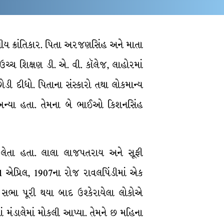
ીય ક્રાંતિકાર. પિતા અરજણસિંહ અને માતા
ઉચ્ચ શિક્ષણ ડી. એ. વી. કૉલેજ, લાહોરમાં
ડી દીધો. પિતાના સંસ્કારો તથા લોકમાન્ય
 બન્યા હતા. તેમના બે ભાઈઓ કિશનસિંહ
ત લેતા હતા. લાલા લાજપતરાય અને સૂફી
1 એપ્રિલ, 1907ના રોજ રાવલપિંડીમાં એક
 સભા પૂરી થયા બાદ ઉશ્કેરાયેલા લોકોએ
 મંડાલેમાં મોકલી આપ્યા. તેમને છ મહિના