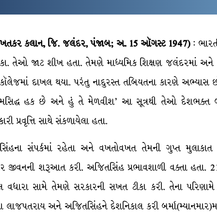
1, ખતકર કલાન, જિ. જલંદર, પંજાબ; અ. 15 ઑગસ્ટ 1947)
: ભારત
કાકા. તેઓ જાટ શીખ હતા. તેમણે માધ્યમિક શિક્ષણ જલંદરમાં અને 
કૉલેજમાં દાખલ થયા. પરંતુ નાદુરસ્ત તબિયતના કારણે અભ્યાસ છો
્મસિદ્ધ હક છે અને હું તે મેળવીશ’ આ સૂત્રથી તેઓ દેશભક્ત
રી પ્રવૃત્તિ સાથે સંકળાયેલા હતા.
તસિંહના સંપર્કમાં રહેતા અને વખતોવખત તેમની ગુપ્ત મુલાકા
હેર જીવનની શરૂઆત કરી. અજિતસિંહ પ્રભાવશાળી વક્તા હતા. 2
લ વધારા સામે તેમણે સરકારની સખત ટીકા કરી. તેના પરિણામે
 લાજપતરાય અને અજિતસિંહને દેશનિકાલ કરી બર્મા(મ્યાનમાર)માં