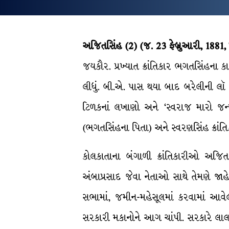
અજિતસિંહ (2) (જ. 23 ફેબ્રુઆરી, 188
જયકૌર. પ્રખ્યાત ક્રાંતિકાર ભગતસિંહના 
લીધું. બી.એ. પાસ થયા બાદ બરેલીની લૉ 
ટિળકનાં લખાણો અને ‘સ્વરાજ મારો જન
(ભગતસિંહના પિતા) અને સ્વરણસિંહ ક્રાંતિકા
કોલકાતાના બંગાળી ક્રાંતિકારીઓ અજિ
અંબાપ્રસાદ જેવા નેતાઓ સાથે તેમણે જા
સભામાં, જમીન-મહેસૂલમાં કરવામાં આવે
સરકારી મકાનોને આગ ચાંપી. સરકારે લાલા