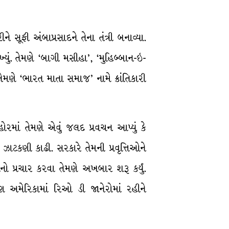
ે સૂફી અંબાપ્રસાદને તેના તંત્રી બનાવ્યા.
્યું. તેમણે ‘બાગી મસીહા’, ‘મુહિબ્બાન-ઇ-
તેમણે ‘ભારત માતા સમાજ’ નામે ક્રાંતિકારી
ોરમાં તેમણે એવું જલદ પ્રવચન આપ્યું કે
ઝાટકણી કાઢી. સરકારે તેમની પ્રવૃત્તિઓને
નો પ્રચાર કરવા તેમણે અખબાર શરૂ કર્યું.
િણ અમેરિકામાં રિઓ ડી જાનેરોમાં રહીને