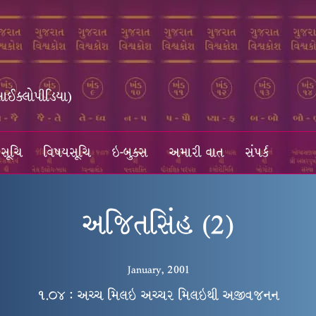
સાઈક્લોપીડિયા)
સૂચિ
વિષયસૂચિ
ઇ-બુક્સ
અમારી વાત
સંપર્ક
અજિતસિંહ (2)
January, 2001
૧.૦૪ : અચ્ચ મિલઇ અચ્ચર મિલઇથી અજીવજનન