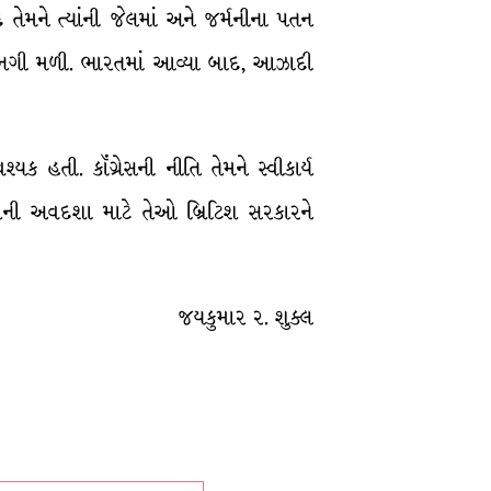
 તેમને ત્યાંની જેલમાં અને જર્મનીના પતન
રવાનગી મળી. ભારતમાં આવ્યા બાદ, આઝાદી
્યક હતી. કૉંગ્રેસની નીતિ તેમને સ્વીકાર્ય
શની અવદશા માટે તેઓ બ્રિટિશ સરકારને
જયકુમાર ર. શુક્લ