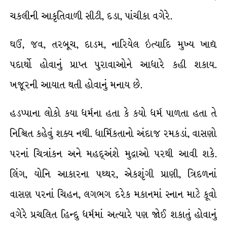
ચકલીની આકૃતિવાળી સીટી, દડા, પાંચીકા વગેરે.
ઘઉં, જવ, તરબૂચ, દાડમ, નારિયેલ ઇત્યાદિ મુખ્ય ખાદ્ય
પદાર્થો હોવાનું પ્રાપ્ત પુરાવાઓને આધારે કહી શકાય.
ખજૂરની આયાત થતી હોવાનું મનાય છે.
હડપ્પાના લોકો કયા ધર્મના હતા કે કયો ધર્મ પાળતા હતા તે
નિશ્ચિત કહેવું શક્ય નથી. ધાર્મિકતાનો અંદાજ રમકડાં, વાસણો
પરનાં ચિત્રાંકન અને મહદ્અંશે મુદ્રાઓ પરથી આવી શકે.
લિંગ, યોનિ આકારના પથ્થર, એકશૃંગી પ્રાણી, ત્રિદળનાં
વાસણ પરનાં ચિહન, લગભગ દરેક મકાનમાં સ્નાન માટે કૂવો
વગેરે પ્રચલિત હિન્દુ ધર્મમાં અત્યારે પણ જોઈ શકાતું હોવાનું