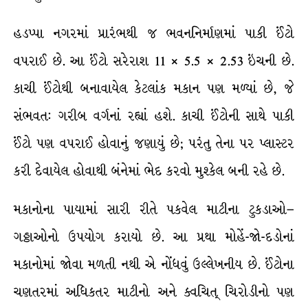
હડપ્પા નગરમાં પ્રારંભથી જ ભવનનિર્માણમાં પાકી ઈંટો
વપરાઈ છે. આ ઈંટો સરેરાશ 11 × 5.5 × 2.53 ઇંચની છે.
કાચી ઈંટોથી બનાવાયેલ કેટલાંક મકાન પણ મળ્યાં છે, જે
સંભવત: ગરીબ વર્ગનાં રહ્યાં હશે. કાચી ઈંટોની સાથે પાકી
ઈંટો પણ વપરાઈ હોવાનું જણાયું છે; પરંતુ તેના પર પ્લાસ્ટર
કરી દેવાયેલ હોવાથી બંનેમાં ભેદ કરવો મુશ્કેલ બની રહે છે.
મકાનોના પાયામાં સારી રીતે પકવેલ માટીના ટુકડાઓ–
ગઠ્ઠાઓનો ઉપયોગ કરાયો છે. આ પ્રથા મોહેં-જો-દડોનાં
મકાનોમાં જોવા મળતી નથી એ નોંધવું ઉલ્લેખનીય છે. ઈંટોના
ચણતરમાં અધિકતર માટીનો અને ક્વચિત્ ચિરોડીનો પણ