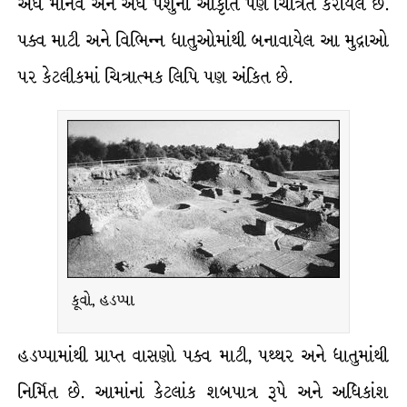
અર્ધ માનવ અને અર્ધ પશુની આકૃતિ પણ ચિત્રિત કરાયેલ છે.
પક્વ માટી અને વિભિન્ન ધાતુઓમાંથી બનાવાયેલ આ મુદ્રાઓ
પર કેટલીકમાં ચિત્રાત્મક લિપિ પણ અંકિત છે.
કૂવો, હડપ્પા
હડપ્પામાંથી પ્રાપ્ત વાસણો પક્વ માટી, પથ્થર અને ધાતુમાંથી
નિર્મિત છે. આમાંનાં કેટલાંક શબપાત્ર રૂપે અને અધિકાંશ