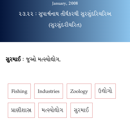
January, 2008
૨૩.૨૨ : સુપાર્શ્ર્વનાથ તીર્થંકરથી સુરસુંદરિચરિઅ
(સુરસુંદરીચરિત)
સુરમાઈ
: જુઓ મત્સ્યોદ્યોગ.
Fishing
Industries
Zoology
ઉદ્યોગો
પ્રાણીશાસ્ત્ર
મત્સ્યોદ્યોગ
સુરમાઈ