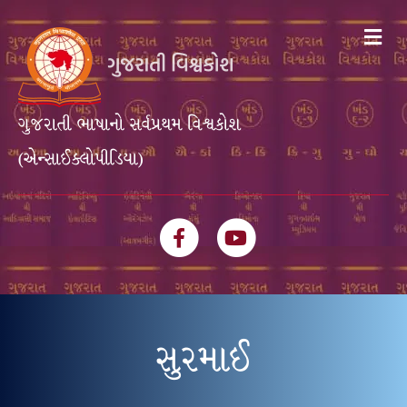
Me
ગુજરાતી ભાષાનો સર્વપ્રથમ વિશ્વકોશ
(એન્સાઈક્લોપીડિયા)
Facebook
Youtube
સુરમાઈ