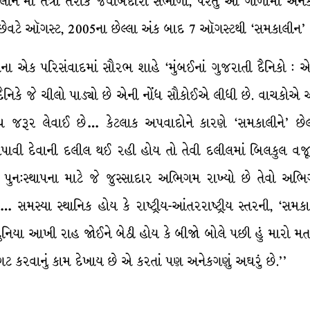
ન’માં તંત્રી તરીકે જવાબદારી સંભાળી, પરંતુ આ ગાળામાં અને
ટે ઑગસ્ટ, 2005ના છેલ્લા અંક બાદ 7 ઑગસ્ટથી ‘સમકાલીન’ સત્ત
ઘના એક પરિસંવાદમાં સૌરભ શાહે ‘મુંબઈનાં ગુજરાતી દૈનિકો : એક
િકે જે ચીલો પાડ્યો છે એની નોંધ સૌકોઈએ લીધી છે. વાચકોએ આ શ
ધ જરૂર લેવાઈ છે… કેટલાક અપવાદોને કારણે ‘સમકાલીને’ છેલ્લાં દ
ાં ખપાવી દેવાની દલીલ થઈ રહી હોય તો તેવી દલીલમાં બિલકુલ 
ોની પુન:સ્થાપના માટે જે જુસ્સાદાર અભિગમ રાખ્યો છે તેવો 
… સમસ્યા સ્થાનિક હોય કે રાષ્ટ્રીય-આંતરરાષ્ટ્રીય સ્તરની, ‘સમ
રે દુનિયા આખી રાહ જોઈને બેઠી હોય કે બીજો બોલે પછી હું મારો મત
ટ કરવાનું કામ દેખાય છે એ કરતાં પણ અનેકગણું અઘરું છે.’’