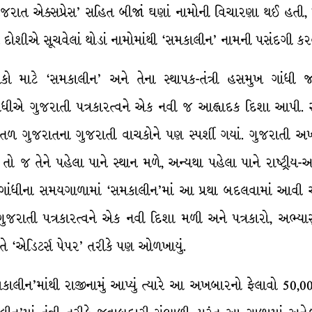
‘ગુજરાત એક્સપ્રેસ’ સહિત બીજાં ઘણાં નામોની વિચારણા થઈ હતી, 
 દોશીએ સૂચવેલાં થોડાં નામોમાંથી ‘સમકાલીન’ નામની પસંદગી ક
લોકો માટે ‘સમકાલીન’ અને તેના સ્થાપક-તંત્રી હસમુખ ગાંધી 
ાંધીએ ગુજરાતી પત્રકારત્વને એક નવી જ આહ્લાદક દિશા આપી. સ
ળ ગુજરાતના ગુજરાતી વાચકોને પણ સ્પર્શી ગયાં. ગુજરાતી અખ
જ તેને પહેલા પાને સ્થાન મળે, અન્યથા પહેલા પાને રાષ્ટ્રીય-આં
 ગાંધીના સમયગાળામાં ‘સમકાલીન’માં આ પ્રથા બદલવામાં આવી અન
રફત ગુજરાતી પત્રકારત્વને એક નવી દિશા મળી અને પત્રકારો, અ
ે ‘એડિટર્સ પેપર’ તરીકે પણ ઓળખાયું.
ીન’માંથી રાજીનામું આપ્યું ત્યારે આ અખબારનો ફેલાવો 50,000