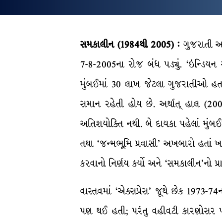
સમકાલીન
(
1984થી
2005
) :
ગુજરાતી અખ
7-8-2005ના રોજ બંધ પડ્યું. ‘ઇન્ડિયન
મુંબઈમાં 30 લાખ જેટલા ગુજરાતીઓ હત
સમાન રહેતી હોય છે. અર્થાત્ હાલ (20
અતિશયોક્તિ નથી. બે દાયકા પહેલાં મુંબઈ
તથા ‘જન્મભૂમિ પ્રવાસી’ અખબારો હતાં ખ
કરવાનો નિર્ણય કર્યો અને ‘સમકાલીન’નો પ્ર
વાસ્તવમાં ‘એક્સપ્રેસ’ જૂથે છેક 1973-
પણ થઈ હતી; પરંતુ વહીવટી કારણોસર પછીથ