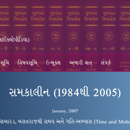
સાઈક્લોપીડિયા)
સૂચિ
વિષયસૂચિ
ઇ-બુક્સ
અમારી વાત
સંપર્ક
સમકાલીન (1984થી 2005)
January, 2007
 સબારડ, બસવરાજથી સમય અને ગતિ-અભ્યાસ (Time and Motio