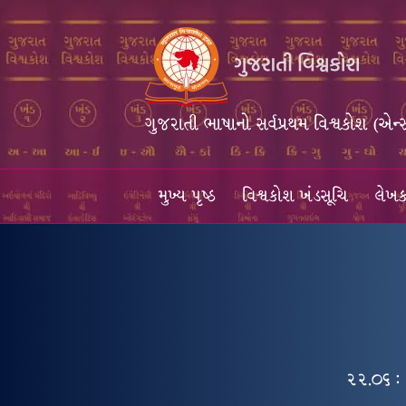
ગુજરાતી ભાષાનો સર્વપ્રથમ વિશ્વકોશ (એન્
મુખ્ય પૃષ્ઠ
વિશ્વકોશ ખંડસૂચિ
લેખક
૨૨.૦૬ :