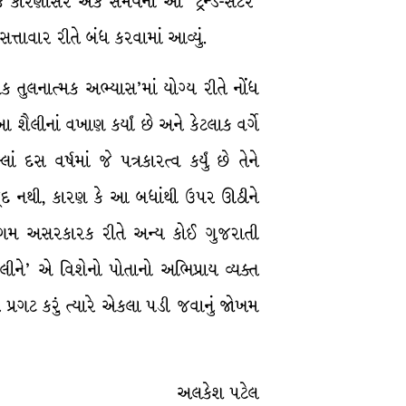
ક કારણોસર એક સમયના આ ‘ટ્રેન્ડ-સેટર’
ાવાર રીતે બંધ કરવામાં આવ્યું.
 તુલનાત્મક અભ્યાસ’માં યોગ્ય રીતે નોંધ
ૈલીનાં વખાણ કર્યાં છે અને કેટલાક વર્ગે
સ વર્ષમાં જે પત્રકારત્વ કર્યું છે તેને
વજૂદ નથી, કારણ કે આ બધાંથી ઉપર ઊઠીને
અભિગમ અસરકારક રીતે અન્ય કોઈ ગુજરાતી
કાલીને’ એ વિશેનો પોતાનો અભિપ્રાય વ્યક્ત
 પ્રગટ કરું ત્યારે એકલા પડી જવાનું જોખમ
અલકેશ પટેલ