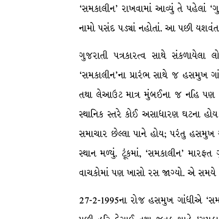
‘સમકાલીન’ રાખવામાં આવ્યું તે પહેલાં 
નામો પસંદ પડ્યાં નહોતાં. આ પછી યશવંત
ગુજરાતી પત્રકારત્વ સાથે સંકળાયેલા 
‘સમકાલીન’ના પ્રારંભ સાથે જ હસમુખ ગ
તથા લેઆઉટ માત્ર મુંબઈના જ નહિ પણ ત
સ્થાનિક સ્તરે કોઈ અસાધારણ ઘટના હોય તો 
સમાચાર છેલ્લા પાને હોય; પરંતુ હસમુખ
સ્થાન મળ્યું. ટૂંકમાં, ‘સમકાલીન’ મા
વાચકોમાં પણ ખાસો રસ જાગ્યો. એ સમયે ત
27-2-1995ના રોજ હસમુખ ગાંધીએ ‘સમકાલ