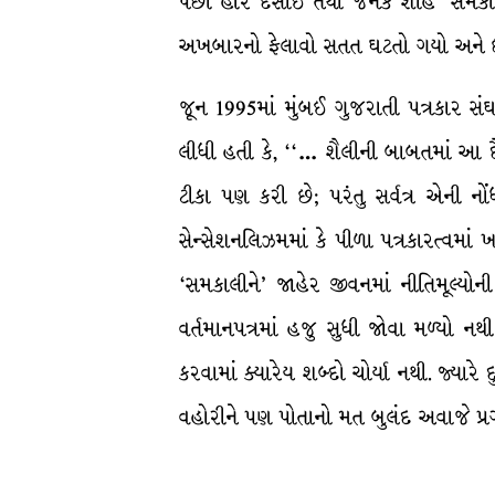
પછી હરિ દેસાઈ તથા જનક શાહે ‘સમકાલી
અખબારનો ફેલાવો સતત ઘટતો ગયો અને છેવ
જૂન 1995માં મુંબઈ ગુજરાતી પત્રકાર સં
લીધી હતી કે, ‘‘… શૈલીની બાબતમાં આ દૈન
ટીકા પણ કરી છે; પરંતુ સર્વત્ર એની નોં
સેન્સેશનલિઝમમાં કે પીળા પત્રકારત્વમ
‘સમકાલીને’ જાહેર જીવનમાં નીતિમૂલ્ય
વર્તમાનપત્રમાં હજુ સુધી જોવા મળ્યો નથી
કરવામાં ક્યારેય શબ્દો ચોર્યા નથી. જ્યા
વહોરીને પણ પોતાનો મત બુલંદ અવાજે પ્રગ