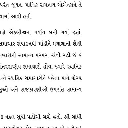
પરંતુ જૂથના માલિક રામનાથ ગોએન્કાને તે
રવામાં આવી હતી.
જાણે એકબીજાના પર્યાય બની ગયાં હતાં.
માચાર-સંપાદનથી માંડીને મથાળાની શૈલી
બારોની સામાન્ય પરંપરા એવી રહી છે કે
તરરાષ્ટ્રીય સમાચારો હોય, જ્યારે સ્થાનિક
ે સ્થાનિક સમાચારોને પહેલા પાને યોગ્ય
ભ્યાસુઓ અને રાજકારણીઓ ઉપરાંત સામાન્ય
 નકલ સુધી પહોંચી ગયો હતો. શ્રી ગાંધી