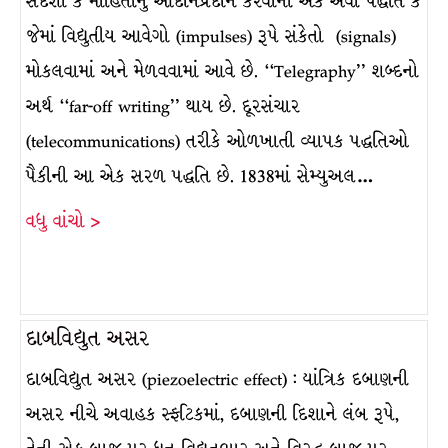
સંદેશા કે માહિતીનું આદાનપ્રદાન કરવાની એક એવી પદ્ધતિ કે
જેમાં વિદ્યુતીય આવેગો (impulses) રૂપે સંકેતો (signals)
મોકલવામાં અને મેળવવામાં આવે છે. ‘‘Telegraphy’’ શબ્દનો
અર્થ ‘‘far-off writing’’ થાય છે. દૂરસંચાર
(telecommunications) તરીકે ઓળખાતી વ્યાપક પદ્ધતિઓ
પૈકીની આ એક સરળ પદ્ધતિ છે. 1838માં સેમ્યુઅલ…
વધુ વાંચો >
દાબવિદ્યુત અસર
દાબવિદ્યુત અસર (piezoelectric effect) : યાંત્રિક દબાણની
અસર નીચે અવાહક સ્ફટિકમાં, દબાણની દિશાને લંબ રૂપે,