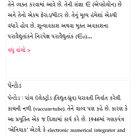
તેને વ્યક્ત કરવામાં આવે છે. તેની સંજ્ઞા ∈ (એપ્સોલોન) છે
અને તેનો એકમ ફૅરાડ/મીટર છે. તેનું મૂલ્ય હંમેશાં એકથી
વધારે હોય છે. શૂન્યાવકાશ અથવા મુક્ત અવકાશના
પરાવૈદ્યુતાંકને નિરપેક્ષ પરાવૈદ્યુતાંક (∈o)…
વધુ વાંચો >
પૅન્ટોડ
પૅન્ટોડ : પાંચ ઇલેક્ટ્રૉડ (વિદ્યુત-ધ્રુવ) ધરાવતી નિર્વાત કરેલી
કાચની નળી (vaccum-tube). તેને વાલ્વ પણ કહે છે. કારણ કે
આ પ્રયુક્તિ એક જ દિશામાં કાર્ય કરે છે. 1946માં ગણકયંત્ર
‘એનિયાક’ એટલે કે electronic numerical integrator and