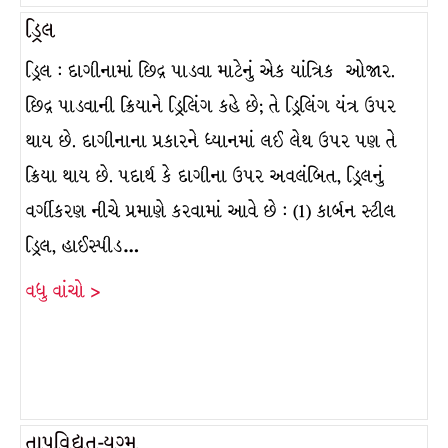
ડ્રિલ
ડ્રિલ : દાગીનામાં છિદ્ર પાડવા માટેનું એક યાંત્રિક ઓજાર.
છિદ્ર પાડવાની ક્રિયાને ડ્રિલિંગ કહે છે; તે ડ્રિલિંગ યંત્ર ઉપર
થાય છે. દાગીનાના પ્રકારને ધ્યાનમાં લઈ લેથ ઉપર પણ તે
ક્રિયા થાય છે. પદાર્થ કે દાગીના ઉપર અવલંબિત, ડ્રિલનું
વર્ગીકરણ નીચે પ્રમાણે કરવામાં આવે છે : (1) કાર્બન સ્ટીલ
ડ્રિલ, હાઈસ્પીડ…
વધુ વાંચો >
તાપવિદ્યુત-યુગ્મ