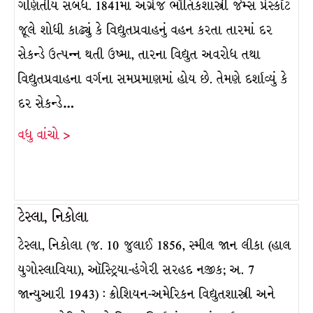
ગણિતીય સંબંધ. 1841માં અંગ્રેજ ભૌતિકશાસ્ત્રી જેમ્સ પ્રેસ્કૉટ
જૂલે શોધી કાઢ્યું કે વિદ્યુતપ્રવાહનું વહન કરતા તારમાં દર
સેકન્ડે ઉત્પન્ન થતી ઉષ્મા, તારના વિદ્યુત અવરોધ તથા
વિદ્યુતપ્રવાહના વર્ગના સમપ્રમાણમાં હોય છે. તેમણે દર્શાવ્યું કે
દર સેકન્ડે…
વધુ વાંચો >
ટેસ્લા, નિકોલા
ટેસ્લા, નિકોલા (જ. 10 જુલાઈ 1856, સ્મીલ જાન લીકા (હાલ
યુગોસ્લાવિયા), ઑસ્ટ્રિયા-હંગેરી સરહદ નજીક; અ. 7
જાન્યુઆરી 1943) : ક્રોશિયન-અમેરિકન વિદ્યુતશાસ્ત્રી અને