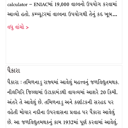
calculator – ENIACમાં 19,000 વાલ્વનો ઉપયોગ કરવામાં
આવ્યો હતો. કમ્પ્યૂટરમાં વાલ્વના ઉપયોગથી તેનું કદ ખૂબ…
વધુ વાંચો >
પૈકારા
પૈકારા : તમિળનાડુ રાજ્યમાં આવેલું મહત્ત્વનું જળવિદ્યુતમથક.
નીલગિરિ જિલ્લામાં ઉટાકામંડથી વાયવ્યમાં આશરે 20 કિમી.
અંતરે તે આવેલું છે. તમિળનાડુ અને કર્ણાટકની સરહદ પર
વહેતી મોયાર નદીના ઉપરવાસના પ્રવાહ પર પૈકારા આવેલું
છે. આ જળવિદ્યુતમથકનું કામ 1932માં પૂર્ણ કરવામાં આવેલું.