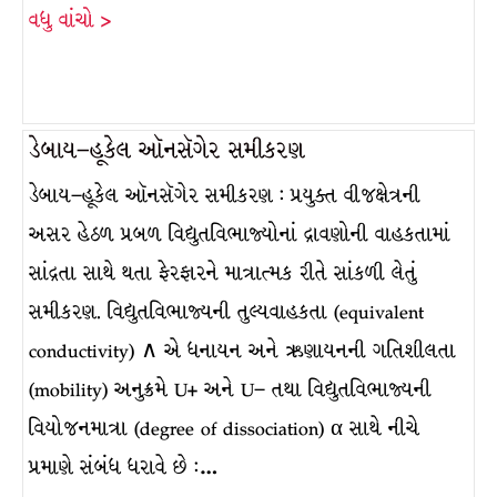
વધુ વાંચો >
ડેબાય–હૂકેલ ઑનસૅગેર સમીકરણ
ડેબાય–હૂકેલ ઑનસૅગેર સમીકરણ : પ્રયુક્ત વીજક્ષેત્રની
અસર હેઠળ પ્રબળ વિદ્યુતવિભાજ્યોનાં દ્રાવણોની વાહકતામાં
સાંદ્રતા સાથે થતા ફેરફારને માત્રાત્મક રીતે સાંકળી લેતું
સમીકરણ. વિદ્યુતવિભાજ્યની તુલ્યવાહકતા (equivalent
conductivity) ∧ એ ધનાયન અને ઋણાયનની ગતિશીલતા
(mobility) અનુક્રમે U+ અને U– તથા વિદ્યુતવિભાજ્યની
વિયોજનમાત્રા (degree of dissociation) α સાથે નીચે
પ્રમાણે સંબંધ ધરાવે છે :…