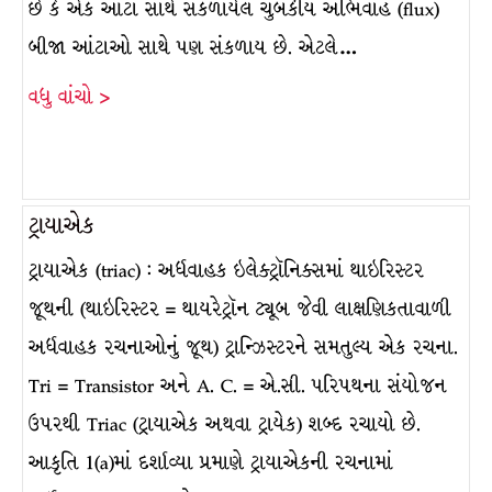
છે કે એક આંટા સાથે સંકળાયેલ ચુંબકીય અભિવાહ (flux)
બીજા આંટાઓ સાથે પણ સંકળાય છે. એટલે…
વધુ વાંચો >
ટ્રાયાએક
ટ્રાયાએક (triac) : અર્ધવાહક ઇલેક્ટ્રૉનિક્સમાં થાઇરિસ્ટર
જૂથની (થાઇરિસ્ટર = થાયરેટ્રૉન ટ્યૂબ જેવી લાક્ષણિકતાવાળી
અર્ધવાહક રચનાઓનું જૂથ) ટ્રાન્ઝિસ્ટરને સમતુલ્ય એક રચના.
Tri = Transistor અને A. C. = એ.સી. પરિપથના સંયોજન
ઉપરથી Triac (ટ્રાયાએક અથવા ટ્રાયેક) શબ્દ રચાયો છે.
આકૃતિ 1(a)માં દર્શાવ્યા પ્રમાણે ટ્રાયાએકની રચનામાં