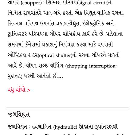
ચૉપર (chopper) : સિગ્નલ પરિપથ(signal circuit)ને
નિશ્ચિત સમયાંતરે ચાલુ-બંધ કરતી એક વિદ્યુત-યાંત્રિક રચના.
સિગ્નલ પરિપથ ઉપરાંત પ્રકાશ-વૈદ્યુત, ઇલેક્ટ્રૉનિક અને
ટ્રાન્ઝિસ્ટર પરિપથમાં ચૉપર યાંત્રિકીય કાર્ય કરે છે. પહેલાંના
સમયમાં કૅમેરામાં પ્રકાશનું નિયંત્રણ કરવા માટે વપરાતી
ઑપ્ટિકલ શટર(optical shutter)ની રચના ચૉપરને મળતી
આવે છે. ચૉપર શબ્દ ચૉપિંગ (chopping interruption-
રુકાવટ) પરથી આવેલો છે.…
વધુ વાંચો >
જળવિદ્યુત
જળવિદ્યુત : દ્રવચાલિત (hydraulic) ઊર્જાના રૂપાંતરણથી