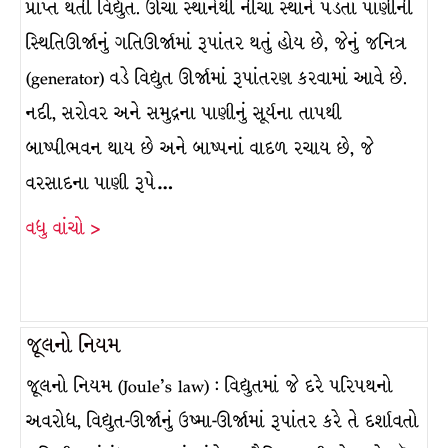
પ્રાપ્ત થતી વિદ્યુત. ઊંચા સ્થાનેથી નીચા સ્થાને પડતા પાણીની
સ્થિતિઊર્જાનું ગતિઊર્જામાં રૂપાંતર થતું હોય છે, જેનું જનિત્ર
(generator) વડે વિદ્યુત ઊર્જામાં રૂપાંતરણ કરવામાં આવે છે.
નદી, સરોવર અને સમુદ્રના પાણીનું સૂર્યના તાપથી
બાષ્પીભવન થાય છે અને બાષ્પનાં વાદળ રચાય છે, જે
વરસાદના પાણી રૂપે…
વધુ વાંચો >
જૂલનો નિયમ
જૂલનો નિયમ (Joule’s law) : વિદ્યુતમાં જે દરે પરિપથનો
અવરોધ, વિદ્યુત-ઊર્જાનું ઉષ્મા-ઊર્જામાં રૂપાંતર કરે તે દર્શાવતો