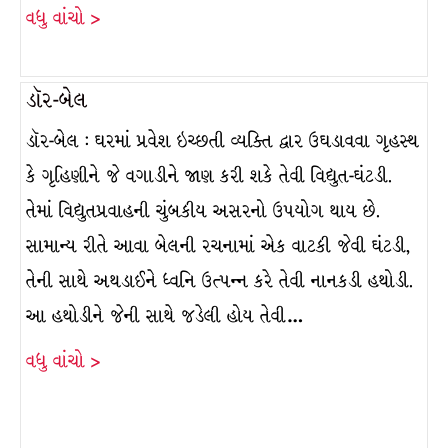
વધુ વાંચો >
ડૉર-બેલ
ડૉર-બેલ : ઘરમાં પ્રવેશ ઇચ્છતી વ્યક્તિ દ્વાર ઉઘડાવવા ગૃહસ્થ
કે ગૃહિણીને જે વગાડીને જાણ કરી શકે તેવી વિદ્યુત-ઘંટડી.
તેમાં વિદ્યુતપ્રવાહની ચુંબકીય અસરનો ઉપયોગ થાય છે.
સામાન્ય રીતે આવા બેલની રચનામાં એક વાટકી જેવી ઘંટડી,
તેની સાથે અથડાઈને ધ્વનિ ઉત્પન્ન કરે તેવી નાનકડી હથોડી.
આ હથોડીને જેની સાથે જડેલી હોય તેવી…
વધુ વાંચો >