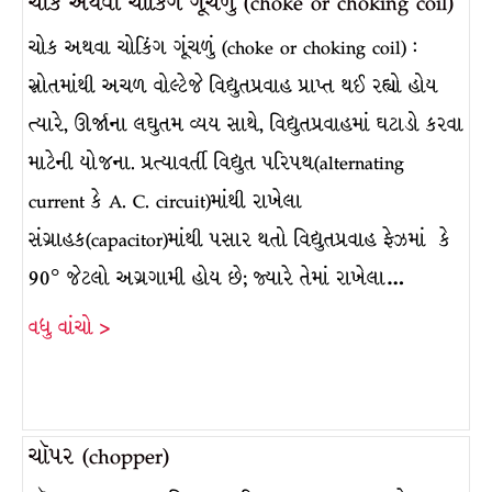
ચોક અથવા ચોકિંગ ગૂંચળું (choke or choking coil)
ચોક અથવા ચોકિંગ ગૂંચળું (choke or choking coil) :
સ્રોતમાંથી અચળ વોલ્ટેજે વિદ્યુતપ્રવાહ પ્રાપ્ત થઈ રહ્યો હોય
ત્યારે, ઊર્જાના લઘુતમ વ્યય સાથે, વિદ્યુતપ્રવાહમાં ઘટાડો કરવા
માટેની યોજના. પ્રત્યાવર્તી વિદ્યુત પરિપથ(alternating
current કે A. C. circuit)માંથી રાખેલા
સંગ્રાહક(capacitor)માંથી પસાર થતો વિદ્યુતપ્રવાહ ફેઝમાં કે
90° જેટલો અગ્રગામી હોય છે; જ્યારે તેમાં રાખેલા…
વધુ વાંચો >
ચૉપર (chopper)