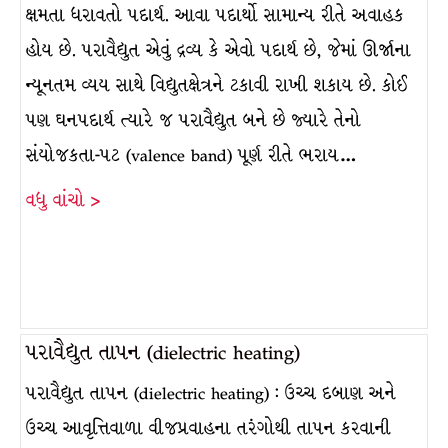
ક્ષમતા ધરાવતો પદાર્થ. આવા પદાર્થો સામાન્ય રીતે અવાહક
હોય છે. પરાવૈદ્યુત એવું દ્રવ્ય કે એવો પદાર્થ છે, જેમાં ઊર્જાના
ન્યૂનતમ વ્યય સાથે વિદ્યુતક્ષેત્રને ટકાવી રાખી શકાય છે. કોઈ
પણ ઘનપદાર્થ ત્યારે જ પરાવૈદ્યુત બને છે જ્યારે તેનો
સંયોજકતા-પટ (valence band) પૂર્ણ રીતે ભરાય…
વધુ વાંચો >
પરાવૈદ્યુત તાપન (dielectric heating)
પરાવૈદ્યુત તાપન (dielectric heating) : ઉચ્ચ દબાણ અને
ઉચ્ચ આવૃત્તિવાળા વીજપ્રવાહના તરંગોથી તાપન કરવાની