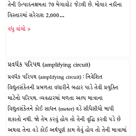
તેની ઉત્પાદનક્ષમતા 70 મેગાવૉટ જેટલી છે. મોયાર નદીના
વિસ્તારમાં સરેરાશ 2,000…
વધુ વાંચો >
પ્રવર્ધક પરિપથ (amplifying circuit)
પ્રવર્ધક પરિપથ (amplifying circuit) : નિવેશિત
વિદ્યુતસંકેતની પ્રબળતા વધારીને બહાર પાડે તેવી પ્રયુક્તિ
માટેનો પરિપથ. વ્યવહારમાં મળતા અલ્પ માત્રાના
વિદ્યુતસંકેતને કોઈ સાધન (meter) વડે સીધેસીધો માપી
શકાતો નથી. જો તેમ કરવું હોય તો તેની વૃદ્ધિ કરવી પડે છે
અથવા તેના વડે કોઈ અર્થપૂર્ણ કામ લેવું હોય તો તેની માત્રામાં