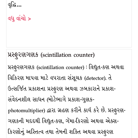
વૃદ્ધિ…
વધુ વાંચો >
પ્રસ્ફુરણગણક (scintillation counter)
પ્રસ્ફુરણગણક (scintillation counter) : વિદ્યુત-કણ અથવા
વિકિરણ માપવા માટે વપરાતા સંસૂચક (detector). તે
ઉત્સર્જિત પ્રકાશના પ્રસ્ફુરણ અથવા ઝબકારાને પ્રકાશ-
સંવેદનશીલ સાધન (મોટેભાગે પ્રકાશ-ગુણક-
photomultiplier) દ્વારા ગ્રહણ કરીને કાર્ય કરે છે. પ્રસ્ફુરણ-
ગણકની મદદથી વિદ્યુત-કણ, ગૅમા-કિરણો અથવા એક્સ-
કિરણોનું અસ્તિત્વ તથા તેમની શક્તિ અથવા પ્રસ્ફુરણ