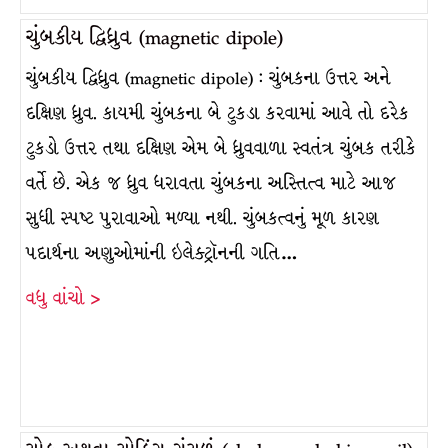
ચુંબકીય દ્વિધ્રુવ (magnetic dipole)
ચુંબકીય દ્વિધ્રુવ (magnetic dipole) : ચુંબકના ઉત્તર અને
દક્ષિણ ધ્રુવ. કાયમી ચુંબકના બે ટુકડા કરવામાં આવે તો દરેક
ટુકડો ઉત્તર તથા દક્ષિણ એમ બે ધ્રુવવાળા સ્વતંત્ર ચુંબક તરીકે
વર્તે છે. એક જ ધ્રુવ ધરાવતા ચુંબકના અસ્તિત્વ માટે આજ
સુધી સ્પષ્ટ પુરાવાઓ મળ્યા નથી. ચુંબકત્વનું મૂળ કારણ
પદાર્થના અણુઓમાંની ઇલેક્ટ્રૉનની ગતિ…
વધુ વાંચો >