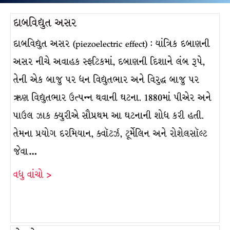
દાબવિદ્યુત અસર
દાબવિદ્યુત અસર (piezoelectric effect) : યાંત્રિક દબાણની
અસર નીચે અવાહક સ્ફટિકમાં, દબાણની દિશાને લંબ રૂપે,
તેની એક બાજુ પર ધન વિદ્યુતભાર અને વિરુદ્ધ બાજુ પર
ઋણ વિદ્યુતભાર ઉત્પન્ન થવાની ઘટના. 1880માં પીએર અને
પાઉલ ઝાક ક્યુરીએ સૌપ્રથમ આ ઘટનાની શોધ કરી હતી.
તેમના પ્રયોગ દરમિયાન, ક્વૉટર્ઝ, ટૂર્મેલિન અને રોશેલસૉલ્ટ
જેવા…
વધુ વાંચો >