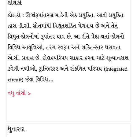
દોલકો
દોલકો : ઊર્જારૂપાંતરણ માટેની એક પ્રયુક્તિ. આવી પ્રયુક્તિ
દ્વારા ડી.સી. સ્રોતમાંથી વિદ્યુતશક્તિ મેળવાય છે અને તેનું
વિદ્યુત-દોલનોમાં રૂપાંતર થાય છે. આ રીતે પેદા થતાં દોલનો
વિવિધ આવૃત્તિઓ, તરંગ સ્વરૂપ અને શક્તિ-સ્તર ધરાવતા
એ.સી. પ્રવાહ છે. દોલકપરિપથ સાકાર કરવા માટે શૂન્યાવકાશ
કરેલી નળીઓ, ટ્રાન્ઝિસ્ટર અને સંકલિત પરિપથ (integrated
circuit) જેવા વિવિધ…
વધુ વાંચો >
ધુવારણ