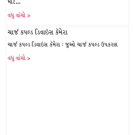
માટે…
વધુ વાંચો >
ચાર્જ કપલ્ડ ડિવાઇસ કૅમેરા
ચાર્જ કપલ્ડ ડિવાઇસ કૅમેરા : જુઓ ચાર્જ કપલ્ડ ઉપકરણ
વધુ વાંચો >