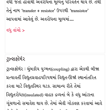
વધી જતો હોવાથી અવરોધના મૂલ્યનું પરિવર્તન થાય છે. તેથી
તેનું નામ ‘transfer + resistor’ ઉપરથી ‘transistor’
આપવામાં આવેલું છે. અવરોધના મૂલ્યમાં…
વધુ વાંચો >
ટ્રાન્સફૉર્મર
ટ્રાન્સફૉર્મર : ચુંબકીય યુગ્મન(coupling) દ્વારા એકથી બીજા
પ્રત્યાવર્તી વિદ્યુતપ્રવાહપરિપથમાં વિદ્યુત-ઊર્જા સ્થાનાંતરિત
કરવા માટે વિદ્યુતસ્થિર ઘટક. સામાન્ય રીતે તેમાં
વિદ્યુતરોધક(insulated) વાહક દ્રવ્યનાં બે કે વધુ આંટાના
ગૂંચળાનો સમાવેશ થાય છે. તેમાં એવી ગોઠવણ કરવામાં આવે