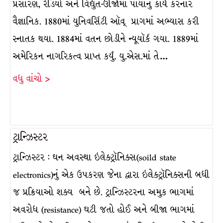
પ્રસારણ, રેડિયો અને વિદ્યુત-ઊર્જામાં પાયાનું કાર્ય કરનાર
વૈજ્ઞાનિક. 1880માં યુનિવર્સિટી ઑવ્ પ્રાગમાં અભ્યાસ કરી
સ્નાતક થયા. 1884માં વતન છોડીને ન્યૂયૉર્ક ગયા. 1889માં
અમેરિકન નાગરિકત્વ પ્રાપ્ત કર્યું. યુ.એસ.માં તે…
વધુ વાંચો >
ટ્રાન્ઝિસ્ટર
ટ્રાન્ઝિસ્ટર : ઘન અવસ્થા ઇલેક્ટ્રૉનિક્સ(soild state
electronics)નું એક ઉપકરણ જેના દ્વારા ઇલેક્ટ્રૉનિક્સની બધી
જ પ્રક્રિયાઓ શક્ય બને છે. ટ્રાન્ઝિસ્ટરના અમુક ભાગમાં
અવરોધ (resistance) ઘટી જતો હોઈ અને બીજા ભાગમાં