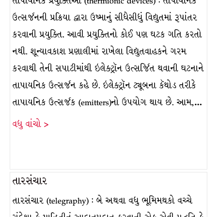
તાપાયનિક પ્રયુક્તિઓ (thermionic devices) : તાપાયનિક
ઉત્સર્જનની પ્રક્રિયા દ્વારા ઉષ્માનું સીધેસીધું વિદ્યુતમાં રૂપાંતર
કરવાની પ્રયુક્તિ. આવી પ્રયુક્તિનો કોઈ પણ ઘટક ગતિ કરતો
નથી. શૂન્યાવકાશ પ્રણાલીમાં રાખેલા વિદ્યુતવાહકને ગરમ
કરવાથી તેની સપાટીમાંથી ઇલેક્ટ્રૉન ઉત્સર્જિત થવાની ઘટનાને
તાપાયનિક ઉત્સર્જન કહે છે. ઇલેક્ટ્રૉન ટ્યૂબના કૅથોડ તરીકે
તાપાયનિક ઉત્સર્જક (emitters)નો ઉપયોગ થાય છે. આમ,…
વધુ વાંચો >
તારસંચાર
તારસંચાર (telegraphy) : બે અથવા વધુ ભૂમિમથકો વચ્ચે