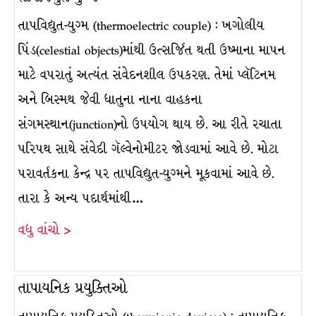
તાપવિદ્યુત-યુગ્મ (thermoelectric couple) : ખગોલીય
પિંડ(celestial objects)માંથી ઉત્સર્જિત થતી ઉષ્માના માપન
માટે વપરાતું અત્યંત સંવેદનશીલ ઉપકરણ. તેમાં પ્લૅટિનમ
અને બિસ્મથ જેવી ધાતુના નાના વાહકના
સંગમસ્થાન(junction)નો ઉપયોગ થાય છે. આ રીતે રચાતા
પરિપથ સાથે સંવેદી ગૅલ્વેનોમીટર જોડવામાં આવે છે. મોટા
પરાવર્તકના કેન્દ્ર પર તાપવિદ્યુત-યુગ્મને મૂકવામાં આવે છે.
તારા કે અન્ય પદાર્થમાંથી…
વધુ વાંચો >
તાપાયનિક પ્રયુક્તિઓ