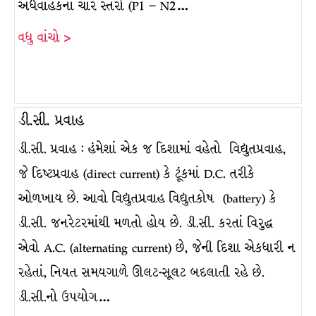
અર્ધવાહકના ચાર સ્તરો (P1 – N2…
વધુ વાંચો >
ડી.સી. પ્રવાહ
ડી.સી. પ્રવાહ : હંમેશાં એક જ દિશામાં વહેતો વિદ્યુતપ્રવાહ,
જે દિષ્ટપ્રવાહ (direct current) કે ટૂંકમાં D.C. તરીકે
ઓળખાય છે. આવો વિદ્યુતપ્રવાહ વિદ્યુતકોષ (battery) કે
ડી.સી. જનરેટરમાંથી મળતો હોય છે. ડી.સી. કરતાં વિરુદ્ધ
એવો A.C. (alternating current) છે, જેની દિશા એકધારી ન
રહેતાં, નિયત સમયગાળે ઊલટ-સૂલટ બદલાતી રહે છે.
ડી.સી.નો ઉપયોગ…