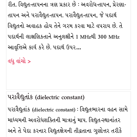
રીત. વિદ્યુત-તાપનના ત્રણ પ્રકાર છે : અવરોધ-તાપન, પ્રેરણા-
તાપન અને પરાવૈદ્યુત-તાપન. પરાવૈદ્યુત-તાપન, જે પદાર્થ
વિદ્યુતનો અવાહક હોય તેને ગરમ કરવા માટે વપરાય છે. તે
પદાર્થની લાક્ષણિકતાને અનુલક્ષીને 1 MHzથી 300 MHz
આવૃત્તિએ કાર્ય કરે છે. પદાર્થ ઉપર…
વધુ વાંચો >
પરાવૈદ્યુતાંક (dielectric constant)
પરાવૈદ્યુતાંક (dielectric constant) : વિદ્યુતભારના વહન સામે
માધ્યમની અવરોધશક્તિની માત્રાનું માપ. વિદ્યુત-સ્થાનાંતર
અને તે પેદા કરનાર વિદ્યુતક્ષેત્રની તીવ્રતાના ગુણોત્તર તરીકે