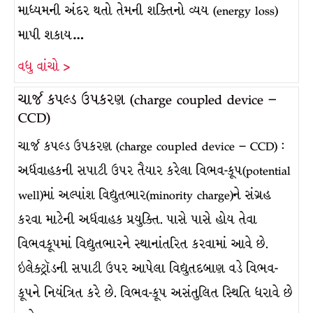
માધ્યમની અંદર થતો તેમની શક્તિનો વ્યય (energy loss)
માપી શકાય…
વધુ વાંચો >
ચાર્જ કપલ્ડ ઉપકરણ (charge coupled device –
CCD)
ચાર્જ કપલ્ડ ઉપકરણ (charge coupled device – CCD) :
અર્ધવાહકની સપાટી ઉપર તૈયાર કરેલા વિભવ-કૂપ(potential
well)માં અલ્પાંશ વિદ્યુતભાર(minority charge)ને સંગ્રહ
કરવા માટેની અર્ધવાહક પ્રયુક્તિ. પાસે પાસે હોય તેવા
વિભવકૂપમાં વિદ્યુતભારને સ્થાનાંતરિત કરવામાં આવે છે.
ઇલેક્ટ્રૉડની સપાટી ઉપર આપેલા વિદ્યુતદબાણ વડે વિભવ-
કૂપને નિયંત્રિત કરે છે. વિભવ-કૂપ અસંતુલિત સ્થિતિ ધરાવે છે