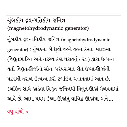
ચુંબકીય દ્રવ-ગતિકીય જનિત્ર
(magnetohydrodynamic generator)
ચુંબકીય દ્રવ-ગતિકીય જનિત્ર (magnetohydrodynamic
generator) : ચુંબકના બે ધ્રુવો વચ્ચે વહન કરતા પ્લાઝમા
(વિદ્યુતભારિત અને તટસ્થ કણ ધરાવતું તરલ) દ્વારા ઉત્પન્ન
થતી વિદ્યુત-ઊર્જાનો સ્રોત. પરંપરાગત રીતે ઉષ્મા-ઊર્જાની
મદદથી વરાળ ઉત્પન્ન કરી ટર્બાઇન ચલાવવામાં આવે છે.
ટર્બાઇન સાથે જોડેલા વિદ્યુત જનિત્રથી વિદ્યુત-ઊર્જા મેળવવામાં
આવે છે. આમ, પ્રથમ ઉષ્મા-ઊર્જાનું યાંત્રિક ઊર્જામાં અને…
વધુ વાંચો >