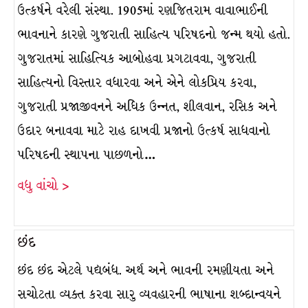
ઉત્કર્ષને વરેલી સંસ્થા. 1905માં રણજિતરામ વાવાભાઈની
ભાવનાને કારણે ગુજરાતી સાહિત્ય પરિષદનો જન્મ થયો હતો.
ગુજરાતમાં સાહિત્યિક આબોહવા પ્રગટાવવા, ગુજરાતી
સાહિત્યનો વિસ્તાર વધારવા અને એને લોકપ્રિય કરવા,
ગુજરાતી પ્રજાજીવનને અધિક ઉન્નત, શીલવાન, રસિક અને
ઉદાર બનાવવા માટે રાહ દાખવી પ્રજાનો ઉત્કર્ષ સાધવાનો
પરિષદની સ્થાપના પાછળનો…
વધુ વાંચો >
છંદ
છંદ છંદ એટલે પદ્યબંધ. અર્થ અને ભાવની રમણીયતા અને
સચોટતા વ્યક્ત કરવા સારુ વ્યવહારની ભાષાના શબ્દાન્વયને