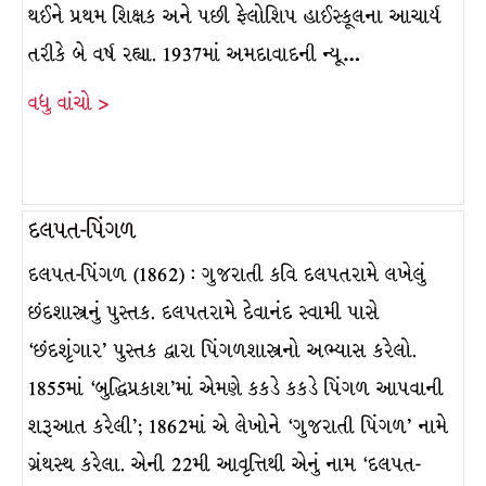
થઈને પ્રથમ શિક્ષક અને પછી ફેલોશિપ હાઈસ્કૂલના આચાર્ય
તરીકે બે વર્ષ રહ્યા. 1937માં અમદાવાદની ન્યૂ…
વધુ વાંચો >
દલપત-પિંગળ
દલપત-પિંગળ (1862) : ગુજરાતી કવિ દલપતરામે લખેલું
છંદશાસ્ત્રનું પુસ્તક. દલપતરામે દેવાનંદ સ્વામી પાસે
‘છંદશૃંગાર’ પુસ્તક દ્વારા પિંગળશાસ્ત્રનો અભ્યાસ કરેલો.
1855માં ‘બુદ્ધિપ્રકાશ’માં એમણે કકડે કકડે પિંગળ આપવાની
શરૂઆત કરેલી’; 1862માં એ લેખોને ‘ગુજરાતી પિંગળ’ નામે
ગ્રંથસ્થ કરેલા. એની 22મી આવૃત્તિથી એનું નામ ‘દલપત-