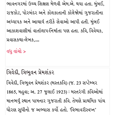
ભાવનગરમાં ઉચ્ચ શિક્ષણ મેળવી એમ.એ. થયા હતા. મુંબઈ,
રાજકોટ, પોરબંદર અને કૉલકાતાની કૉલેજોમાં ગુજરાતીના
અધ્યાપક અને આચાર્ય તરીકે સેવાઓ આપી હતી. મુંબઈ
આકાશવાણીમાં વાર્તાલાપ-નિર્માતા પણ હતા. કવિ, વિવેચક,
પ્રવાસકથા-લેખક,…
વધુ વાંચો >
ત્રિવેદી, ત્રિભુવન પ્રેમશંકર
ત્રિવેદી, ત્રિભુવન પ્રેમશંકર (મસ્તકવિ) (જ. 23 સપ્ટેમ્બર
1865, મહુવા; અ. 27 જુલાઈ 1923) : મસ્તરંગી કવિઓમાં
માનભર્યું સ્થાન પામનાર ગુજરાતી કવિ. તેમણે પ્રાથમિક પાંચ
ધોરણ સુધીનો જ અભ્યાસ કર્યો હતો. ‘વિભાવરીસ્વપ્ન’