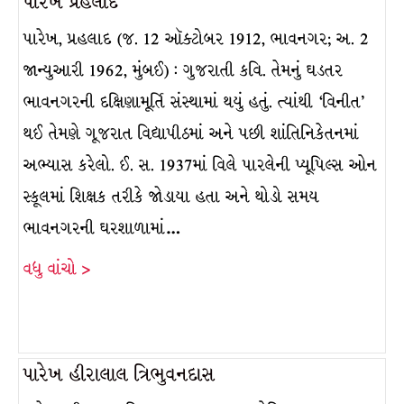
પારેખ પ્રહલાદ
પારેખ, પ્રહલાદ (જ. 12 ઑક્ટોબર 1912, ભાવનગર; અ. 2
જાન્યુઆરી 1962, મુંબઈ) : ગુજરાતી કવિ. તેમનું ઘડતર
ભાવનગરની દક્ષિણામૂર્તિ સંસ્થામાં થયું હતું. ત્યાંથી ‘વિનીત’
થઈ તેમણે ગૂજરાત વિદ્યાપીઠમાં અને પછી શાંતિનિકેતનમાં
અભ્યાસ કરેલો. ઈ. સ. 1937માં વિલે પારલેની પ્યૂપિલ્સ ઓન
સ્કૂલમાં શિક્ષક તરીકે જોડાયા હતા અને થોડો સમય
ભાવનગરની ઘરશાળામાં…
વધુ વાંચો >
પારેખ હીરાલાલ ત્રિભુવનદાસ