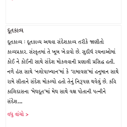
દૂતકાવ્ય
દૂતકાવ્ય : દૂતકાવ્ય અથવા સંદેશકાવ્ય તરીકે જાણીતો
કાવ્યપ્રકાર. સંસ્કૃતમાં તે ખૂબ ખેડાયો છે. સુદીર્ઘ રચનાઓમાં
કોઈ ને કોઈની સાથે સંદેશ મોકલવાની પ્રણાલી પ્રસિદ્ધ હતી.
નળે હંસ સાથે ‘નલોપાખ્યાન’માં કે ‘રામાયણ’માં હનુમાન સાથે
રામે સીતાને સંદેશ મોકલ્યો હતો તેનું નિરૂપણ થયેલું છે. કવિ
કાલિદાસના ‘મેઘદૂત’માં મેઘ સાથે યક્ષ પોતાની પત્નીને
સંદેશ…
વધુ વાંચો >