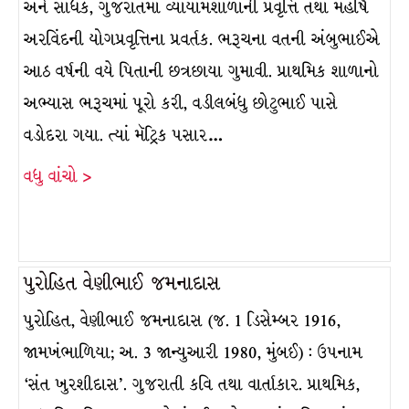
અને સાધક, ગુજરાતમાં વ્યાયામશાળાની પ્રવૃત્તિ તથા મહર્ષિ
અરવિંદની યોગપ્રવૃત્તિના પ્રવર્તક. ભરૂચના વતની અંબુભાઈએ
આઠ વર્ષની વયે પિતાની છત્રછાયા ગુમાવી. પ્રાથમિક શાળાનો
અભ્યાસ ભરૂચમાં પૂરો કરી, વડીલબંધુ છોટુભાઈ પાસે
વડોદરા ગયા. ત્યાં મૅટ્રિક પસાર…
વધુ વાંચો >
પુરોહિત વેણીભાઈ જમનાદાસ
પુરોહિત, વેણીભાઈ જમનાદાસ (જ. 1 ડિસેમ્બર 1916,
જામખંભાળિયા; અ. 3 જાન્યુઆરી 1980, મુંબઈ) : ઉપનામ
‘સંત ખુરશીદાસ’. ગુજરાતી કવિ તથા વાર્તાકાર. પ્રાથમિક,