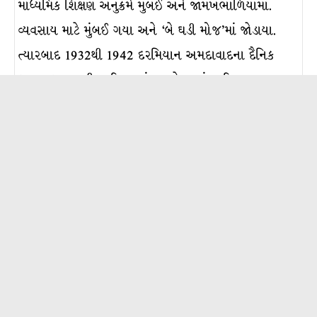
માધ્યમિક શિક્ષણ અનુક્રમે મુંબઈ અને જામખંભાળિયામાં.
વ્યવસાય માટે મુંબઈ ગયા અને ‘બે ઘડી મોજ’માં જોડાયા.
ત્યારબાદ 1932થી 1942 દરમિયાન અમદાવાદના દૈનિક
‘પ્રભાત’, ભારતી સાહિત્ય સંઘ અને સસ્તું સાહિત્ય…
વધુ વાંચો >
પ્રીતમ
પ્રીતમ (જ. 1718, ચૂડા (રાણપુર); અ. 1798) : ભક્તિ તેમજ
જ્ઞાનધારાની મધ્યકાલીન ગુજરાતી કવિતામાં મહત્વનું પ્રદાન
કરનાર કવિ. નાની ઉંમરે ગૃહત્યાગ કરીને રામાનંદી સાધુ
તરીકે દીક્ષા લઈને 1761માં સંદેસર(ચરોતર)ના કાયમી