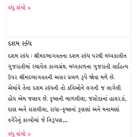
વધુ વાંચો >
દશમ સ્કંધ
દશમ સ્કંધ : શ્રીમદભાગવતના દશમ સ્કંધ પરથી મધ્યકાલીન
ગુજરાતીમાં રચાયેલ કાવ્યગ્રંથ. મધ્યકાળના ગુજરાતી સાહિત્ય
ઉપર શ્રીમદભાગવતની અસર પ્રબળ રૂપે જોવા મળે છે.
એમાંયે તેના દશમ સ્કંધની તો કવિઓને લગની જ લાગેલી
હોય એમ જણાય છે. કૃષ્ણની બાળલીલા, જસોદાનાં હાલરડાં,
દાણ અને રાસલીલા, રાધા–કૃષ્ણનાં રૂસણાં અને મનામણાં
વગેરેનું કાવ્યોમાં જે નિરૂપણ…
વધુ વાંચો >