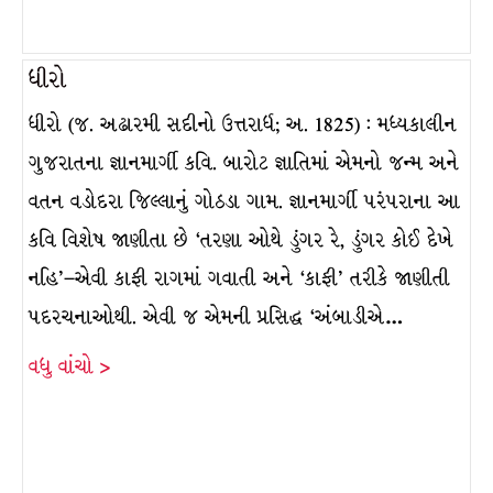
ધીરો
ધીરો (જ. અઢારમી સદીનો ઉત્તરાર્ધ; અ. 1825) : મધ્યકાલીન
ગુજરાતના જ્ઞાનમાર્ગી કવિ. બારોટ જ્ઞાતિમાં એમનો જન્મ અને
વતન વડોદરા જિલ્લાનું ગોઠડા ગામ. જ્ઞાનમાર્ગી પરંપરાના આ
કવિ વિશેષ જાણીતા છે ‘તરણા ઓથે ડુંગર રે, ડુંગર કોઈ દેખે
નહિ’–એવી કાફી રાગમાં ગવાતી અને ‘કાફી’ તરીકે જાણીતી
પદરચનાઓથી. એવી જ એમની પ્રસિદ્ધ ‘અંબાડીએ…
વધુ વાંચો >