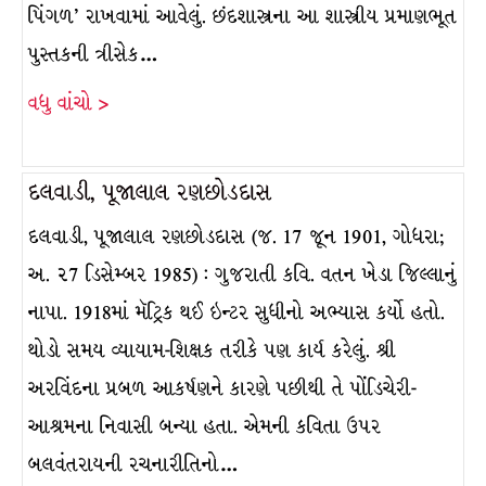
પિંગળ’ રાખવામાં આવેલું. છંદશાસ્ત્રના આ શાસ્ત્રીય પ્રમાણભૂત
પુસ્તકની ત્રીસેક…
વધુ વાંચો >
દલવાડી, પૂજાલાલ રણછોડદાસ
દલવાડી, પૂજાલાલ રણછોડદાસ (જ. 17 જૂન 1901, ગોધરા;
અ. ૨7 ડિસેમ્બર 1985) : ગુજરાતી કવિ. વતન ખેડા જિલ્લાનું
નાપા. 1918માં મૅટ્રિક થઈ ઇન્ટર સુધીનો અભ્યાસ કર્યો હતો.
થોડો સમય વ્યાયામ-શિક્ષક તરીકે પણ કાર્ય કરેલું. શ્રી
અરવિંદના પ્રબળ આકર્ષણને કારણે પછીથી તે પોંડિચેરી-
આશ્રમના નિવાસી બન્યા હતા. એમની કવિતા ઉપર
બલવંતરાયની રચનારીતિનો…