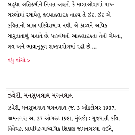
બહુધા અતિક્રમીને નિયત અક્ષરો કે માત્રાઓવાળાં પાદ-
ચરણોમાં રચાયેલું હૃદયાહલાદક વાક્ય તે છંદ. છંદ એ
કવિતાનો બાહ્ય પરિવેશમાત્ર નથી. એ કાવ્યને અધિક
ચારુતાવાળું બનાવે છે. પદ્યબંધની આહલાદકતા તેની ગેયતા,
લય અને ભાવાનુકૂળ શબ્દપ્રયોગમાં રહી છે.…
વધુ વાંચો >
ઝવેરી, મનસુખલાલ મગનલાલ
ઝવેરી, મનસુખલાલ મગનલાલ (જ. 3 ઑક્ટોબર 1907,
જામનગર; અ. 27 ઑગસ્ટ 1981, મુંબઈ) : ગુજરાતી કવિ,
વિવેચક. પ્રાથમિક-માધ્યમિક શિક્ષણ જામનગરમાં લઈને,