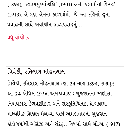
(1894), ‘સ્વરૂપપુષ્પાંજલિ’ (1901) અને ‘કલાપીનો વિરહ’
(1913), એ ત્રણ એમના કાવ્યગ્રંથો છે. આ કવિમાં જૂના
પ્રવાહની સાથે અર્વાચીન કાવ્યપ્રવાહનું…
વધુ વાંચો >
ત્રિવેદી, રતિલાલ મોહનલાલ
ત્રિવેદી, રતિલાલ મોહનલાલ (જ. 24 માર્ચ 1894, રાણપુર;
અ. 24 એપ્રિલ 1956, અમદાવાદ) : ગુજરાતના જાણીતા
નિબંધકાર, કેળવણીકાર અને સંસ્કૃતિચિંતક. ધ્રાંગધ્રામાં
માધ્યમિક શિક્ષણ મેળવ્યા પછી અમદાવાદની ગુજરાત
કૉલેજમાંથી અંગ્રેજી અને સંસ્કૃત વિષયો સાથે બી.એ. (1917)