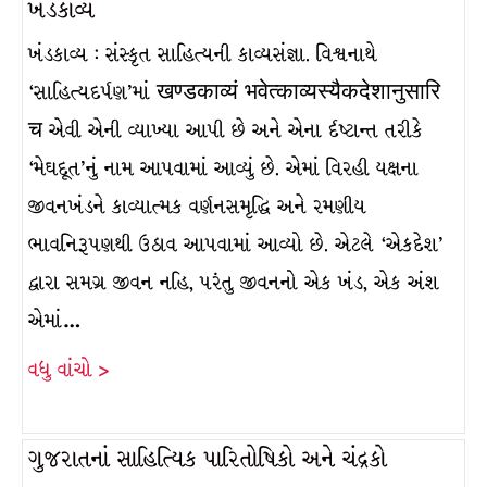
ખંડકાવ્ય
ખંડકાવ્ય : સંસ્કૃત સાહિત્યની કાવ્યસંજ્ઞા. વિશ્વનાથે
‘સાહિત્યદર્પણ’માં खण्डकाव्यं भवेत्काव्यस्यैकदेशानुसारि
च એવી એની વ્યાખ્યા આપી છે અને એના ર્દષ્ટાન્ત તરીકે
‘મેઘદૂત’નું નામ આપવામાં આવ્યું છે. એમાં વિરહી યક્ષના
જીવનખંડને કાવ્યાત્મક વર્ણનસમૃદ્ધિ અને રમણીય
ભાવનિરૂપણથી ઉઠાવ આપવામાં આવ્યો છે. એટલે ‘એકદેશ’
દ્વારા સમગ્ર જીવન નહિ, પરંતુ જીવનનો એક ખંડ, એક અંશ
એમાં…
વધુ વાંચો >
ગુજરાતનાં સાહિત્યિક પારિતોષિકો અને ચંદ્રકો