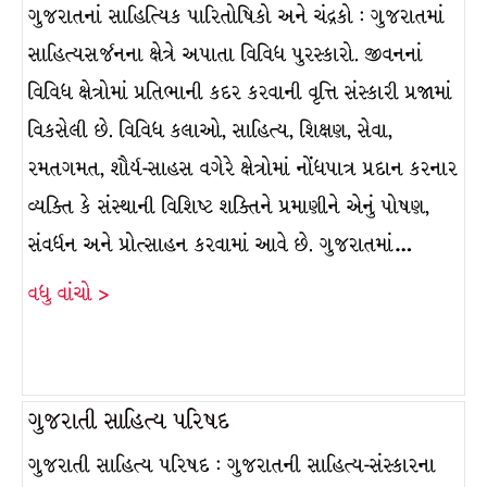
ગુજરાતનાં સાહિત્યિક પારિતોષિકો અને ચંદ્રકો : ગુજરાતમાં
સાહિત્યસર્જનના ક્ષેત્રે અપાતા વિવિધ પુરસ્કારો. જીવનનાં
વિવિધ ક્ષેત્રોમાં પ્રતિભાની કદર કરવાની વૃત્તિ સંસ્કારી પ્રજામાં
વિકસેલી છે. વિવિધ કલાઓ, સાહિત્ય, શિક્ષણ, સેવા,
રમતગમત, શૌર્ય-સાહસ વગેરે ક્ષેત્રોમાં નોંધપાત્ર પ્રદાન કરનાર
વ્યક્તિ કે સંસ્થાની વિશિષ્ટ શક્તિને પ્રમાણીને એનું પોષણ,
સંવર્ધન અને પ્રોત્સાહન કરવામાં આવે છે. ગુજરાતમાં…
વધુ વાંચો >
ગુજરાતી સાહિત્ય પરિષદ
ગુજરાતી સાહિત્ય પરિષદ : ગુજરાતની સાહિત્ય-સંસ્કારના