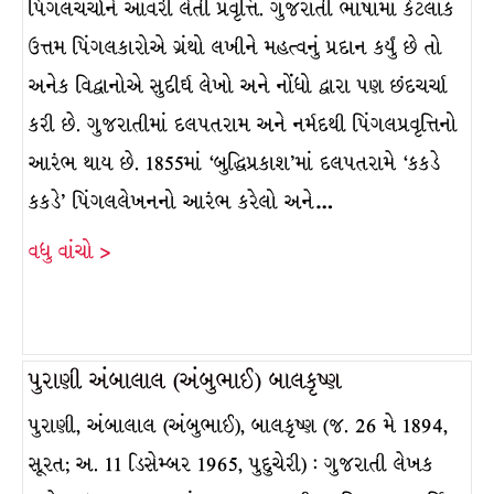
પિંગલચર્ચાને આવરી લેતી પ્રવૃત્તિ. ગુજરાતી ભાષામાં કેટલાક
ઉત્તમ પિંગલકારોએ ગ્રંથો લખીને મહત્વનું પ્રદાન કર્યું છે તો
અનેક વિદ્વાનોએ સુદીર્ઘ લેખો અને નોંધો દ્વારા પણ છંદચર્ચા
કરી છે. ગુજરાતીમાં દલપતરામ અને નર્મદથી પિંગલપ્રવૃત્તિનો
આરંભ થાય છે. 1855માં ‘બુદ્ધિપ્રકાશ’માં દલપતરામે ‘કકડે
કકડે’ પિંગલલેખનનો આરંભ કરેલો અને…
વધુ વાંચો >
પુરાણી અંબાલાલ (અંબુભાઈ) બાલકૃષ્ણ
પુરાણી, અંબાલાલ (અંબુભાઈ), બાલકૃષ્ણ (જ. 26 મે 1894,
સૂરત; અ. 11 ડિસેમ્બર 1965, પુદુચેરી) : ગુજરાતી લેખક