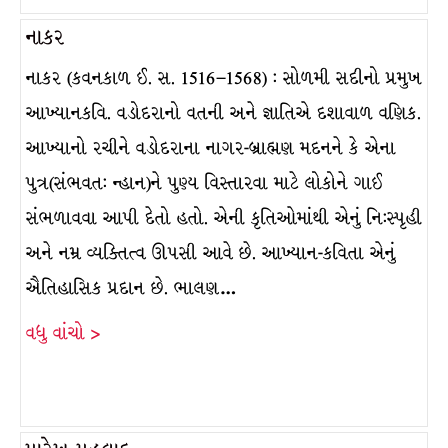
નાકર
નાકર (કવનકાળ ઈ. સ. 1516–1568) : સોળમી સદીનો પ્રમુખ
આખ્યાનકવિ. વડોદરાનો વતની અને જ્ઞાતિએ દશાવાળ વણિક.
આખ્યાનો રચીને વડોદરાના નાગર-બ્રાહ્મણ મદનને કે એના
પુત્ર(સંભવત: ન્હાન)ને પુણ્ય વિસ્તારવા માટે લોકોને ગાઈ
સંભળાવવા આપી દેતો હતો. એની કૃતિઓમાંથી એનું નિ:સ્પૃહી
અને નમ્ર વ્યક્તિત્વ ઊપસી આવે છે. આખ્યાન-કવિતા એનું
ઐતિહાસિક પ્રદાન છે. ભાલણ…
વધુ વાંચો >