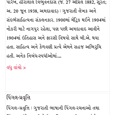
પારેખ, હીરાલાલ ત્રિભુવનદાસ (જ. 27 એપ્રિલ 1882, સૂરત;
અ. 20 જૂન 1938, અમદાવાદ) : ગુજરાતી લેખક અને
સંદર્ભસાહિત્યના સંકલનકાર. 1900માં મૅટ્રિક થઈને 1904માં
નોકરી માટે નાગપુર રહેલા, પણ પછી અમદાવાદ આવીને
1904માં ઇતિહાસ અને ફારસી વિષયો સાથે બી.એ. થયા
હતા. સાહિત્ય અને કેળવણી પ્રત્યે એમને સહજ અભિરુચિ
હતી. અનેક નિબંધ-સ્પર્ધાઓમાં…
વધુ વાંચો >
પિંગલ-પ્રવૃત્તિ
પિંગલ–પ્રવૃત્તિ : ગુજરાતી ભાષાની પિંગલ-રચનાઓ તથા