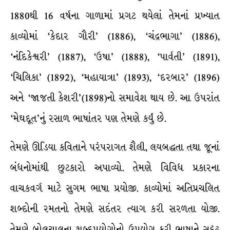
1880થી 16 વર્ષના ગાળામાં પ્રગટ થયેલાં તેમનાં પ્રખ્યાત
કાવ્યોમાં ‘કેદાર ગૌરી’ (1886), ‘ચંદ્રભાગા’ (1886),
‘નંદિકેશ્વરી’ (1887), ‘ઉષા’ (1888), ‘પાર્વતી’ (1891),
‘ચિલિકા’ (1892), ‘મહાયાત્રા’ (1893), ‘દરબાર’ (1896)
અને ‘જાજતી કેશરી’(1898)નો સમાવેશ થાય છે. આ ઉપરાંત
‘મેઘદૂત’નું રસાળ ભાષાંતર પણ તેમણે કર્યું છે.
તેમણે ઊડિયા કવિતાને પરંપરાગત શૈલી, લયબદ્ધતા તથા જૂનાં
બંધનોમાંથી છુટકારો અપાવ્યો. તેમણે વિવિધ પ્રકારના
વાચકવર્ગ માટે સુગમ ભાષા પ્રયોજી. કાવ્યોમાં અતિપ્રચલિત
શબ્દોની રમતનો તેમણે સદંતર ત્યાગ કરી સરળતા યોજી.
તેમણે બોલચાલના શબ્દપ્રયોગોનો ઉપયોગ કરી ભાષાને સુદૃઢ