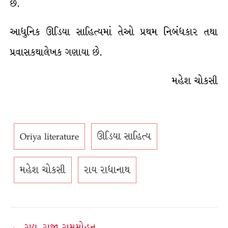
છે.
આધુનિક ઊડિયા સાહિત્યમાં તેઓ પ્રથમ નિબંધકાર તથા
પ્રવાસકથાલેખક ગણાયા છે.
મહેશ ચોકસી
Oriya literature
ઊડિયા સાહિત્ય
મહેશ ચોકસી
રાય રાધાનાથ
Post
← રાય, રાજા રામમોહન