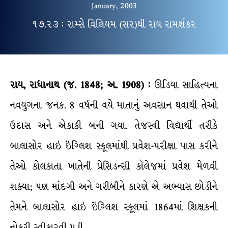
January, 2003
૧૭.૨૩ : રામ્સે વિલિયમ (સર)થી રાય રામશંકર
રાય, રાધાનાથ (જ. 1848; અ. 1908) :
ઊડિયા સાહિત્યના
નવયુગના જનક. 8 વર્ષની વયે માતાનું અવસાન થવાથી તેઓ
ઉદાસ અને એકાકી બની ગયા. તેજસ્વી વિદ્યાર્થી તરીકે
બાલાસોર હાઇ ઇંગ્લિશ સ્કૂલમાંથી પ્રવેશ-પરીક્ષા પાસ કરીને
તેઓ કોલકાતા ખાતેની પ્રેસિડન્સી કૉલેજમાં પ્રવેશ મેળવી
શક્યા; પણ માંદગી અને ગરીબીને કારણે એ અભ્યાસ છોડીને
તેમને બાલાસોર હાઇ ઇંગ્લિશ સ્કૂલમાં 1864માં શિક્ષકની
નોકરી સ્વીકારવી પડી.