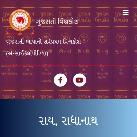
Me
ગુજરાતી ભાષાનો સર્વપ્રથમ વિશ્વકોશ
(એન્સાઈક્લોપીડિયા)
Facebook
Youtube
રાય, રાધાનાથ