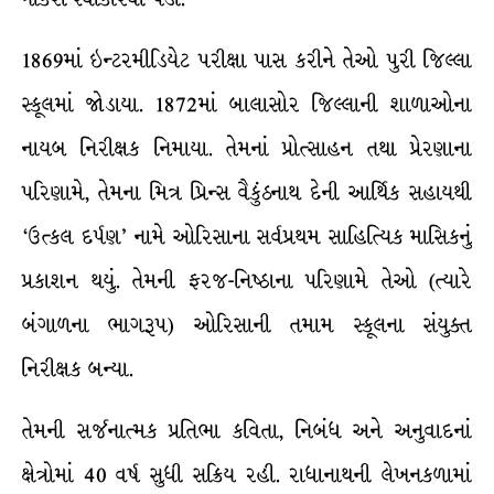
1869માં ઇન્ટરમીડિયેટ પરીક્ષા પાસ કરીને તેઓ પુરી જિલ્લા
સ્કૂલમાં જોડાયા. 1872માં બાલાસોર જિલ્લાની શાળાઓના
નાયબ નિરીક્ષક નિમાયા. તેમનાં પ્રોત્સાહન તથા પ્રેરણાના
પરિણામે, તેમના મિત્ર પ્રિન્સ વૈકુંઠનાથ દેની આર્થિક સહાયથી
‘ઉત્કલ દર્પણ’ નામે ઓરિસાના સર્વપ્રથમ સાહિત્યિક માસિકનું
પ્રકાશન થયું. તેમની ફરજ-નિષ્ઠાના પરિણામે તેઓ (ત્યારે
બંગાળના ભાગરૂપ) ઓરિસાની તમામ સ્કૂલના સંયુક્ત
નિરીક્ષક બન્યા.
તેમની સર્જનાત્મક પ્રતિભા કવિતા, નિબંધ અને અનુવાદનાં
ક્ષેત્રોમાં 40 વર્ષ સુધી સક્રિય રહી. રાધાનાથની લેખનકળામાં