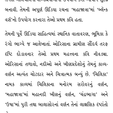
બનાવી. તેમની અપૂર્ણ ઊડિયા રચના ‘મહાજાત્રા’માં ‘બ્લૅન્ક
વર્સ’નો ઉપયોગ કરનારા તેઓ પ્રથમ કવિ હતા.
તેમની પૂર્વે ઊડિયા સાહિત્યમાં સ્થાનિક વાતાવરણ, ભૂમિકા કે
રંગો ભાગ્યે જ આલેખાતાં. ઓરિસાના ગ્રામીણ સૌંદર્ય તરફ
દૃષ્ટિ દોડાવનાર તેઓ પ્રથમ મહત્ત્વના કવિ નીવડ્યા.
ઓરિસાનાં તળાવો, નદીઓ અને ખીણપ્રદેશોનું તેમનું કાવ્ય-
વર્ણન અત્યંત ચોટદાર અને ચિત્રાત્મક બન્યું છે. ‘ચિલિકા’
નામક કાવ્યમાં ચિલિકાના મનોરમ સરોવરનું વર્ણન,
‘મહાજાત્રા’માં મહાનદી ખીણનું વર્ણન, ‘ચંદ્રભાગા’ અને
‘ઉષા’માં પુરી તથા બાલાસોરનાં વર્ણન તેનાં લાક્ષણિક દૃષ્ટાંતો