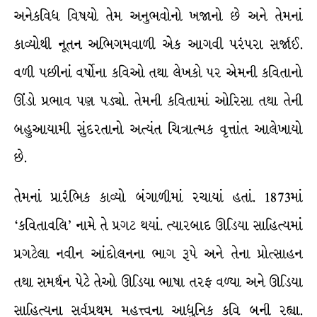
અનેકવિધ વિષયો તેમ અનુભવોનો ખજાનો છે અને તેમનાં
કાવ્યોથી નૂતન અભિગમવાળી એક આગવી પરંપરા સર્જાઈ.
વળી પછીનાં વર્ષોના કવિઓ તથા લેખકો પર એમની કવિતાનો
ઊંડો પ્રભાવ પણ પડ્યો. તેમની કવિતામાં ઓરિસા તથા તેની
બહુઆયામી સુંદરતાનો અત્યંત ચિત્રાત્મક વૃત્તાંત આલેખાયો
છે.
તેમનાં પ્રારંભિક કાવ્યો બંગાળીમાં રચાયાં હતાં. 1873માં
‘કવિતાવલિ’ નામે તે પ્રગટ થયાં. ત્યારબાદ ઊડિયા સાહિત્યમાં
પ્રગટેલા નવીન આંદોલનના ભાગ રૂપે અને તેના પ્રોત્સાહન
તથા સમર્થન પેટે તેઓ ઊડિયા ભાષા તરફ વળ્યા અને ઊડિયા
સાહિત્યના સર્વપ્રથમ મહત્ત્વના આધુનિક કવિ બની રહ્યા.