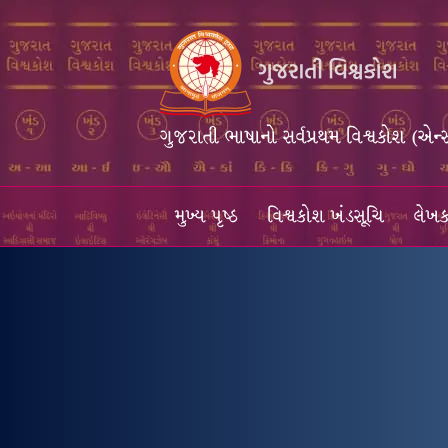
ગુજરાતી ભાષાનો સર્વપ્રથમ વિશ્વકોશ (એન્
મુખ્ય પૃષ્ઠ
વિશ્વકોશ ખંડસૂચિ
લેખક