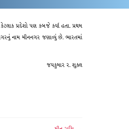
ેટલાક પ્રદેશો પણ કબજે કર્યા હતા. પ્રથમ
રનું નામ મીનનગર જણાવ્યું છે. ભારતમાં
જયકુમાર ર. શુક્લ