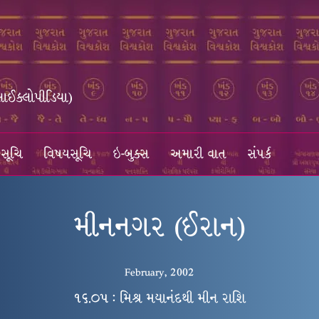
સાઈક્લોપીડિયા)
સૂચિ
વિષયસૂચિ
ઇ-બુક્સ
અમારી વાત
સંપર્ક
મીનનગર (ઈરાન)
February, 2002
૧૬.૦૫ : મિશ્ર મયાનંદથી મીન રાશિ