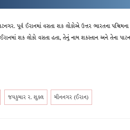
પાટનગર. પૂર્વ ઈરાનમાં વસતા શક લોકોએ ઉત્તર ભારતના પશ્ચિમના ક
રાનમાં શક લોકો વસતા હતા, તેનું નામ શકસ્તાન અને તેના પાટનગ
જયકુમાર ર. શુક્લ
મીનનગર (ઈરાન)