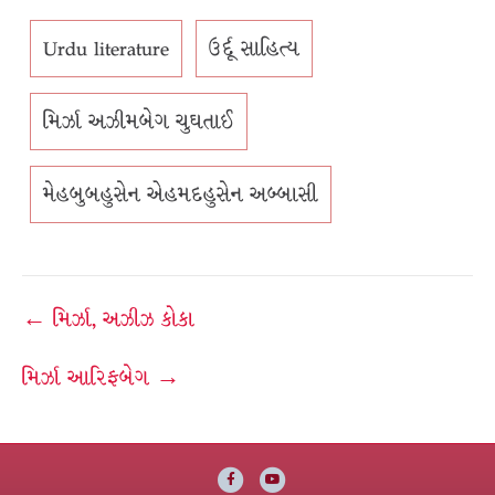
Urdu literature
ઉર્દૂ સાહિત્ય
મિર્ઝા અઝીમબેગ ચુઘતાઈ
મેહબુબહુસેન એહમદહુસેન અબ્બાસી
Post
← મિર્ઝા, અઝીઝ કોકા
navigation
મિર્ઝા આરિફબેગ →
Facebook
Youtube