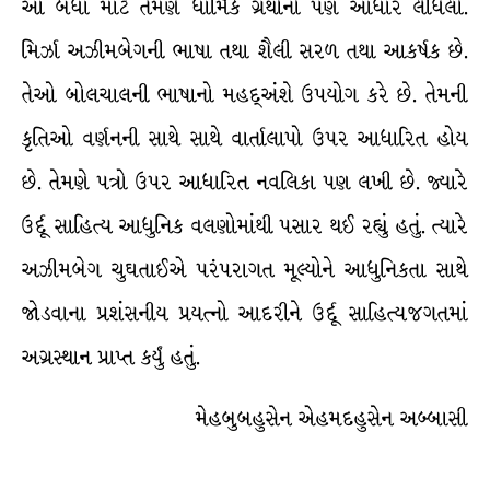
આ બધાં માટે તેમણે ધાર્મિક ગ્રંથોનો પણ આધાર લીધેલો.
મિર્ઝા અઝીમબેગની ભાષા તથા શૈલી સરળ તથા આકર્ષક છે.
તેઓ બોલચાલની ભાષાનો મહદ્અંશે ઉપયોગ કરે છે. તેમની
કૃતિઓ વર્ણનની સાથે સાથે વાર્તાલાપો ઉપર આધારિત હોય
છે. તેમણે પત્રો ઉપર આધારિત નવલિકા પણ લખી છે. જ્યારે
ઉર્દૂ સાહિત્ય આધુનિક વલણોમાંથી પસાર થઈ રહ્યું હતું. ત્યારે
અઝીમબેગ ચુઘતાઈએ પરંપરાગત મૂલ્યોને આધુનિકતા સાથે
જોડવાના પ્રશંસનીય પ્રયત્નો આદરીને ઉર્દૂ સાહિત્યજગતમાં
અગ્રસ્થાન પ્રાપ્ત કર્યું હતું.
મેહબુબહુસેન એહમદહુસેન અબ્બાસી