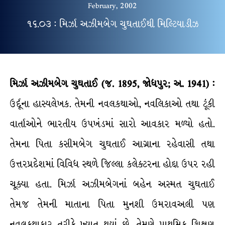
February, 2002
૧૬.૦૩ : મિર્ઝા અઝીમબેગ ચુઘતાઈથી મિલ્ટિયાડીઝ
મિર્ઝા અઝીમબેગ ચુઘતાઈ (જ. 1895, જોધપુર; અ. 1941) :
ઉર્દૂના હાસ્યલેખક. તેમની નવલકથાઓ, નવલિકાઓ તથા ટૂંકી
વાર્તાઓને ભારતીય ઉપખંડમાં સારો આવકાર મળ્યો હતો.
તેમના પિતા કસીમબેગ ચુઘતાઈ આગ્રાના રહેવાસી તથા
ઉત્તરપ્રદેશમાં વિવિધ સ્થળે જિલ્લા કલેક્ટરના હોદ્દા ઉપર રહી
ચૂક્યા હતા. મિર્ઝા અઝીમબેગનાં બહેન અસ્મત ચુઘતાઈ
તેમજ તેમની માતાના પિતા મુનશી ઉમરાવઅલી પણ
નવલકથાકાર તરીકે ખ્યાત થયાં છે. તેમણે પ્રાથમિક શિક્ષણ