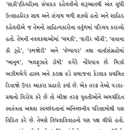
‘સાકી’(દિલ્હી)ના સંપાદક દહેલવીનો શરૂઆતથી અંત સુધી
ઉત્સાહપ્રેરક સાથ અને સંગાથ મળી શક્યો હતો અને શાહિદ
દહેલવીએ જ તેમનો સાહિત્યકારોના વર્તુળમાં પરિચય કરાવ્યો
હતો. તેમની નવલકથાઓમાં ‘ચમકી’, ‘શરીર બીવી’, ‘સવાના
કી રૂહે’, ‘કમજોરી’ અને ‘વૅમ્પાયર’ તથા વાર્તાસંગ્રહોમાં
‘ખાનુમ’, ‘મલફૂઝાતે ટૉમી’ વગેરે નોંધપાત્ર છે. મિર્ઝા
અઝીમબેગે હાસ્ય અને કટાક્ષ વડે સમાજના કેટલાક પ્રચલિત
રિવાજો ઉપર આકરા પ્રહારો કર્યા છે. એક તરફ તેઓ પડદા-
પ્રથાનો વિરોધ કરે છે તો બીજી તરફ યુવતીઓને અમર્યાદિત
સ્વતંત્રતા અથવા સ્વચ્છંદતાનાં અનિચ્છનીય પરિણામોથી પણ
વિદિત કરે છે. તેમણે વિધવાવિવાહનો પણ પક્ષ લીધો હતો.