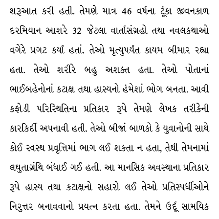
શરૂઆત કરી હતી. તેમણે માત્ર 46 વર્ષના ટૂંકા જીવનકાળ
દરમિયાન આશરે 32 જેટલા વાર્તાસંગ્રહો તથા નવલકથાઓ
વગેરે પ્રગટ કર્યાં હતાં. તેઓ મૃત્યુપર્યંત કાયમ બીમાર રહ્યા
હતા. તેઓ શરીરે બહુ અશક્ત હતા. તેઓ પોતાનાં
ભાઈબહેનોનાં કટાક્ષ તથા હાસ્યનો હંમેશાં ભોગ બનતા. આવી
કફોડી પરિસ્થિતિના પ્રતિકાર રૂપે તેમણે લેખક તરીકેની
કારકિર્દી અપનાવી હતી. તેઓ બીજાં બાળકો કે યુવાનોની સાથે
કોઈ સ્વસ્થ પ્રવૃત્તિમાં ભાગ લઈ શકતા ન હતા, તેથી તેમનામાં
લઘુતાગ્રંથિ બંધાઈ ગઈ હતી. આ માનસિક અવસ્થાના પ્રતિકાર
રૂપે હાસ્ય તથા કટાક્ષનો સહારો લઈ તેઓ પ્રતિસ્પર્ધીઓને
નિરુત્તર બનાવવાનો પ્રયત્ન કરતા હતા. તેમને ઉર્દૂ સામયિક