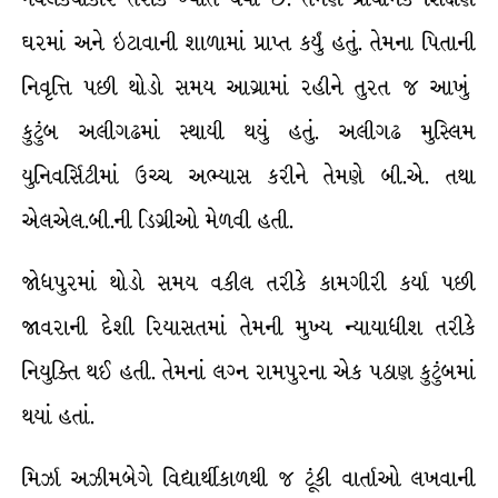
ઘરમાં અને ઇટાવાની શાળામાં પ્રાપ્ત કર્યું હતું. તેમના પિતાની
નિવૃત્તિ પછી થોડો સમય આગ્રામાં રહીને તુરત જ આખું
કુટુંબ અલીગઢમાં સ્થાયી થયું હતું. અલીગઢ મુસ્લિમ
યુનિવર્સિટીમાં ઉચ્ચ અભ્યાસ કરીને તેમણે બી.એ. તથા
એલએલ.બી.ની ડિગ્રીઓ મેળવી હતી.
જોધપુરમાં થોડો સમય વકીલ તરીકે કામગીરી કર્યા પછી
જાવરાની દેશી રિયાસતમાં તેમની મુખ્ય ન્યાયાધીશ તરીકે
નિયુક્તિ થઈ હતી. તેમનાં લગ્ન રામપુરના એક પઠાણ કુટુંબમાં
થયાં હતાં.
મિર્ઝા અઝીમબેગે વિદ્યાર્થીકાળથી જ ટૂંકી વાર્તાઓ લખવાની