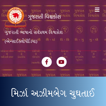
Me
ગુજરાતી ભાષાનો સર્વપ્રથમ વિશ્વકોશ
(એન્સાઈક્લોપીડિયા)
Facebook
Youtube
મિર્ઝા અઝીમબેગ ચુઘતાઈ