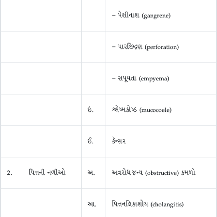
– પેશીનાશ (gangrene)
– પારછિદ્રણ (perforation)
– સપૂયતા (empyema)
ઇ.
શ્લેષ્મકોષ્ઠ (mucocoele)
ઈ.
કૅન્સર
2.
પિત્તની નળીઓ
અ.
અવરોધજન્ય (obstructive) કમળો
આ.
પિત્તનલિકાશોથ (cholangitis)