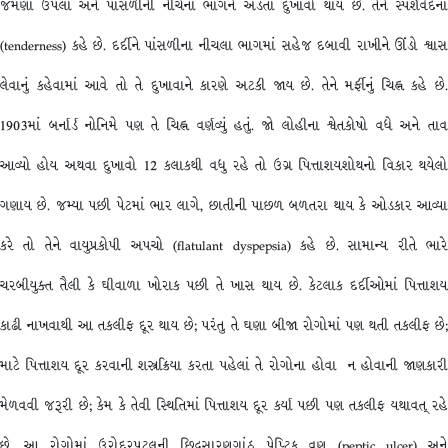
જમણા ઉપલા અને પાંસળીની નીચેના ભાગને અડતાં દુખાવો થાય છે. તેને સ્પર્શવેદના
(tenderness) કહે છે. દર્દીને પાંસળીના નીચલા ભાગમાં સહેજ દબાવી રાખીને ઊંડો શ્વાસ
લેવાનું કહેવામાં આવે તો તે દુખાવાને કારણે અટકી જાય છે. તેને મર્ફીનું ચિહ્ન કહે છે.
1903માં બર્નાર્ડ નોનિમે પણ તે ચિહ્ન વર્ણવ્યું હતું. જો લોહીના શ્વેતકોષો વધે અને તાવ
આવ્યો હોય અથવા દુખાવો 12 કલાકથી વધુ રહે તો ઉગ્ર પિત્તાશયશોથનો વિકાર થયેલો
ગણાય છે. જમ્યા પછી પેટમાં ભાર લાગે, છાતીની પાછળ બળતરા થાય કે ઓડકાર આવ્યા
કરે તો તેને વાયુપ્રકોપી અપચો (flatulant dyspepsia) કહે છે. સામાન્ય રીતે ભારે
ચરબીયુક્ત તૈલી કે ઘીવાળા ખોરાક પછી તે ખાસ થાય છે. કેટલાક દર્દીઓમાં પિત્તાશય
કાઢી નાખવાથી આ તકલીફ દૂર થાય છે; પરંતુ તે ઘણા બીજા રોગોમાં પણ થતી તકલીફ છે;
માટે પિત્તાશય દૂર કરવાની શસ્ત્રક્રિયા કરતા પહેલાં તે રોગોના હોવા ન હોવાની જાણકારી
મેળવવી જરૂરી છે; કેમ કે તેવી સ્થિતિમાં પિત્તાશય દૂર કર્યા પછી પણ તકલીફ યથાવત્ રહે
છે. આ રોગોમાં ઉરોદરપટલની છિદ્રસારણગાંઠ, પેપ્ટિક વ્રણ (peptic ulcer) અને