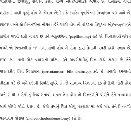
લોહીમાંના જીવાણુનું સંવર્ધન કરીને યોગ્ય ઍન્ટિબાયૉટિક અપાય છે. શસ્ત્રક્રિયા વખતે
શરીરમાં પાણી પૂરતું હોય તે જોવાય છે; કેમ કે ક્યારેક મૂત્રપિંડની નિષ્ફળતા થઈ આવે છે.
ERCP વખતે જો પિત્તનળીના નીચલા છેડે પથરી હોય તો વૉટરના વિપુટના અંકુર(papilla)ને
કાપીને પથરી કાઢી નંખાય છે તેને અંકુરછેદન (papillotomy) કહે છે. પિત્તાશય-ઉચ્છેદન
વખતે જો પિત્તનળીમાં ‘T’ નળી નાંખી હોય તો તેના દ્વારા તેમાંની પથરી કાઢી નંખાય છે.
PTC કર્યા પછી એક વધારાની પ્રક્રિયા રૂપે અવરોધાયેલું પિત્ત કાઢી શકાય છે. તેને
પારત્વકીય પિત્ત નિષ્કાસન (percutaneous bile drainage) કહે છે. તેનાથી કમળાની
તીવ્રતા ઘટે છે અને દર્દીની સ્થિતિ સુધરે છે. જો સામાન્ય પિત્તનળી 1.5 સેમી.થી મોટી હોય
અને 2 થી 3 સેમી.નું છિદ્ર બનાવી શકાય તેમ હોય તો પિત્તનળીને ચીરીને તેને પક્વાશય
સાથે સીધી જોડી દેવાય છે, જેથી તેમાંનું પિત્ત સીધું પક્વાશયમાં જઈ શકે. તેને પિત્તનળી
પક્વાશય જોડાણ (choledochoduodeuostomy) કહે છે.