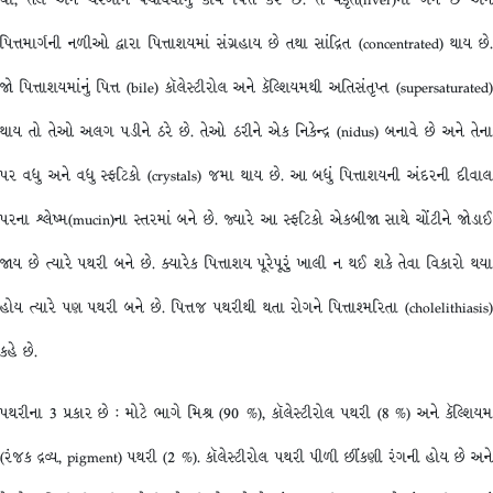
પિત્તમાર્ગની નળીઓ દ્વારા પિત્તાશયમાં સંગ્રહાય છે તથા સાંદ્રિત (concentrated) થાય છે.
જો પિત્તાશયમાંનું પિત્ત (bile) કૉલેસ્ટીરોલ અને કૅલ્શિયમથી અતિસંતૃપ્ત (supersaturated)
થાય તો તેઓ અલગ પડીને ઠરે છે. તેઓ ઠરીને એક નિકેન્દ્ર (nidus) બનાવે છે અને તેના
પર વધુ અને વધુ સ્ફટિકો (crystals) જમા થાય છે. આ બધું પિત્તાશયની અંદરની દીવાલ
પરના શ્લેષ્મ(mucin)ના સ્તરમાં બને છે. જ્યારે આ સ્ફટિકો એકબીજા સાથે ચોંટીને જોડાઈ
જાય છે ત્યારે પથરી બને છે. ક્યારેક પિત્તાશય પૂરેપૂરું ખાલી ન થઈ શકે તેવા વિકારો થયા
હોય ત્યારે પણ પથરી બને છે. પિત્તજ પથરીથી થતા રોગને પિત્તાશ્મરિતા (cholelithiasis)
કહે છે.
પથરીના 3 પ્રકાર છે : મોટે ભાગે મિશ્ર (90 %), કૉલેસ્ટીરોલ પથરી (8 %) અને કૅલ્શિયમ
(રંજક દ્રવ્ય, pigment) પથરી (2 %). કૉલેસ્ટીરોલ પથરી પીળી છીંકણી રંગની હોય છે અને