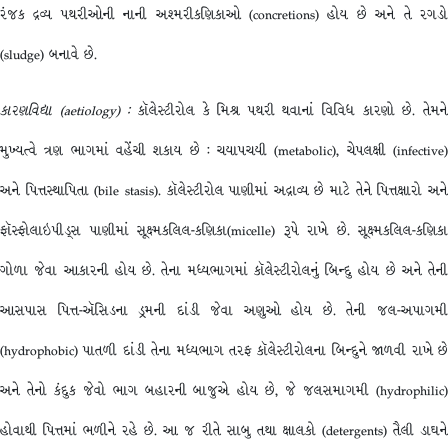
રંજક દ્રવ્ય પથરીઓની નાની અશ્મરીકણિકાઓ (concretions) હોય છે અને તે રગડો
(sludge) બનાવે છે.
કારણવિદ્યા
(aetiology) :
કૉલેસ્ટીરોલ કે મિશ્ર પથરી થવાનાં વિવિધ કારણો છે. તેમન
મુખ્યત્વે ત્રણ ભાગમાં વહેંચી શકાય છે : ચયાપચયી (metabolic), ચેપલક્ષી (infective)
અને પિત્તસ્થાપિતા (bile stasis). કૉલેસ્ટીરોલ પાણીમાં અદ્રાવ્ય છે માટે તેને પિત્તક્ષારો અને
ફૉસ્ફોલાઇપીડ્સ પાણીમાં સૂક્ષ્મકલિલ-કણિકા(micelle) રૂપે રાખે છે. સૂક્ષ્મકલિલ-કણિકા
ગોળા જેવા આકારની હોય છે. તેના મધ્યભાગમાં કૉલેસ્ટીરોલનું બિન્દુ હોય છે અને તેની
આસપાસ પિત્ત-ઍસિડના ડ્રમની દાંડી જેવા અણુઓ હોય છે. તેની જલ-અપાગમી
(hydrophobic) પાતળી દાંડી તેના મધ્યભાગ તરફ કૉલેસ્ટીરોલના બિન્દુને જાળવી રાખે છે
અને તેનો કંદુક જેવો ભાગ બહારની બાજુએ હોય છે, જે જલસમાગમી (hydrophilic)
હોવાથી પિત્તમાં ભળીને રહે છે. આ જ રીતે સાબુ તથા ક્ષાલકો (detergents) તૈલી ડાઘને