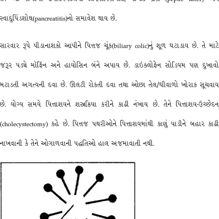
સ્વાદુપિંડશોથ(pancreatitis)નો સમાવેશ થાય છે.
સારવાર રૂપે પીડાનાશકો આપીને પિત્તજ ચૂંક(biliary colic)નું શૂળ ઘટાડાય છે. તે માટે
જરૂર પડ્યે મૉર્ફિન અને હાયોસિન બંને અપાય છે. ડાઇક્લોફેન સોડિયમ પણ દુખાવો
મટાડતી અગત્યની દવા છે. ઊલટી રોકતી દવા તથા ઓછા તેલ/ઘીવાળો ખોરાક સૂચવાય
છે. યોગ્ય સમયે પિત્તાશયને શસ્ત્રક્રિયા કરીને કાઢી નંખાય છે. તેને પિત્તાશય-ઉચ્છેદન
(cholecystectomy) કહે છે. પિત્તજ પથરીઓને પિત્તાશયમાંથી કાણું પાડીને બહાર કાઢી
નાખવાની કે તેને ઓગાળવાની પદ્ધતિઓ હાલ અજમાવાતી નથી.