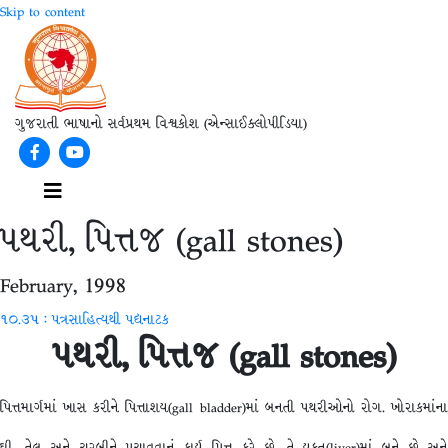
Skip to content
ગુજરાતી ભાષાનો સર્વપ્રથમ વિશ્વકોશ (એન્સાઈક્લોપીડિયા)
Facebook
Youtube
Menu
પથરી, પિત્તજ (gall stones)
February, 1998
૧૦.૩૫ : પત્રસાહિત્યથી પદ્યનાટક
પથરી
,
પિત્તજ
(gall stones)
પિત્તમાર્ગમાં ખાસ કરીને પિત્તાશય(gall bladder)માં બનતી પથરીઓનો રોગ. ખોરાકમાંના
ઘી, તેલ અને ચરબીને પચાવવાનું કાર્ય પિત્ત કરે છે. તે યકૃત(liver)માં બને છે અને