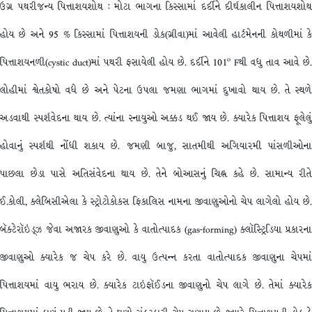
ઉગ્ર પથરીજન્ય પિત્તાશયશોથ : મોટા ભાગના કિસ્સામાં દર્દીને દીર્ઘકાલીન પિત્તાશયશોથ
હોય છે અને 95 % કિસ્સામાં પિત્તાશયની ડોક(ગ્રીવા)માં આવેલી હાર્ટમેનની કોથળીમાં કે
o
પિત્તાશયનળી(cystic duct)માં પથરી ફસાયેલી હોય છે. દર્દીને 101
Fથી વધુ તાવ આવે છે.
લોહીમાં શ્વેતકોષો વધે છે અને પેટના ઉપલા જમણા ભાગમાં દુખાવો થાય છે. તે સ્થળે
અડવાથી સ્પર્શવેદના થાય છે. ત્યાંના સ્નાયુઓ અક્કડ થઈ જાય છે. ક્યારેક પિત્તાશય ફૂલેલું
હોવાનું સ્પર્શથી નોંધી શકાય છે. જમણી બાજુ, સાતમીથી અગિયારમી પાંસળીઓના
પાછલા છેડા પાસે અતિસંવેદના થાય છે. તેને બોઆસનું ચિહ્ન કહે છે. સામાન્ય રીતે
ઈ.કોલી, ક્લેબિસીએલા કે સ્ટ્રોટોકોકસ ફિકાલિસ નામના જીવાણુઓનો ચેપ લાગેલો હોય છે.
બૅક્ટેરૉઇડ્ઝ જેવા અજારક જીવાણુઓ કે વાતોત્પાદક (gas-forming) ક્લૉસ્ટ્રિડિયા પ્રકારના
જીવાણુઓ ક્યારેક જ ચેપ કરે છે. વાયુ ઉત્પન્ન કરતા વાતોત્પાદક જીવાણુના ચેપમાં
પિત્તાશયમાં વાયુ ભરાય છે. ક્યારેક ટાઇફૉઈડના જીવાણુનો ચેપ લાગે છે. તેમાં ક્યારેક