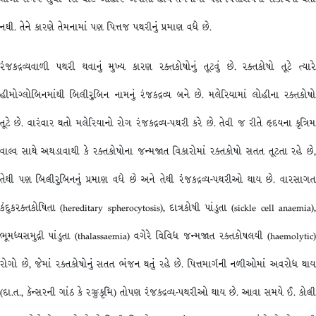
નથી. તેને કારણે તેમનામાં પણ પિત્તજ પથરીનું પ્રમાણ વધે છે.
રંજકદ્રવ્યવાળી પથરી થવાનું મુખ્ય કારણ રક્તકોષોનું તૂટવું છે. રક્તકોષો તૂટે ત્યારે
હીમોગ્લોબિનમાંથી બિલીરુબિન નામનું રંજકદ્રવ્ય બને છે. મલેરિયામાં લોહીના રક્તકોષો
તૂટે છે. વારંવાર થતો મલેરિયાનો રોગ રંજકદ્રવ્ય-પથરી કરે છે. તેવી જ રીતે હૃદયના કૃત્રિમ
વાલ્વ સાથે અથડાવાથી કે રક્તકોષોના જન્મજાત વિકારોમાં રક્તકોષો સતત તૂટતા રહે છે,
તેથી પણ બિલીરુબિનનું પ્રમાણ વધે છે અને તેથી રંજકદ્રવ્ય-પથરીઓ થાય છે. વારસાગત
કંદુકરક્તકોષિતા (hereditary spherocytosis), દાત્રકોષી પાંડુતા (sickle cell anaemia),
ભૂમધ્યસમુદ્રી પાંડુતા (thalassaemia) વગેરે વિવિધ જન્મજાત રક્તકોષલયી (haemolytic)
રોગો છે, જેમાં રક્તકોષોનું સતત ભંજન થતું રહે છે. પિત્તમાર્ગની નળીઓમાં અવરોધ થાય
(દા.ત., કૅન્સરની ગાંઠ કે રજ્જુકૃમિ) તોપણ રંજકદ્રવ્ય-પથરીઓ થાય છે. આવા સમયે ઈ. કોલી