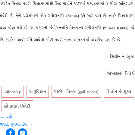
ક્યારેક પિત્તજ પથરી પિત્તાશયમાંથી છિદ્ર પાડીને જઠરમાં પક્વાશયમાં કે મોટા આંતરડામાં
પ્રવેશે છે. તેનો પ્રવેશમાર્ગ એક સંયોગનળી (fistula) રૂપે રહી જાય છે. ત્યારે પિત્તાશયમાં
હવા જોવા મળે છે. આ પ્રકારની સંયોગનળીને પિત્તજન્ય સંયોગનળી (biliary fistula) કહે
છે. ક્યારેક આવી રીતે આવેલી મોટી પથરી નાના આંતરડામાં અવરોધ પણ કરે છે.
શિલીન નં. શુક્લ
સોમાલાલ ત્રિવેદી
Allopathy
આયુર્વિજ્ઞાન
પથરી - પિત્તજ (gall stones)
શિલીન નં. શુક્લ
સોમાલાલ ત્રિવેદી
Post
← પત્રો
પથરી, મૂત્રમાર્ગીય →
navigation
Facebook
Youtube