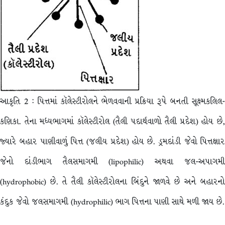
આકૃતિ 2 : પિત્તમાં કૉલેસ્ટીરોલને ભેળવવાની પ્રક્રિયા રૂપે બનતી સૂક્ષ્મકલિલ-
કણિકા. તેના મધ્યભાગમાં કૉલેસ્ટીરોલ (તૈલી પદાર્થવાળો તૈલી પ્રદેશ) હોય છે,
જ્યારે બહાર પાણીવાળું પિત્ત (જલીય પ્રદેશ) હોય છે. ડ્રમદાંડી જેવો પિત્તક્ષાર
જેનો દાંડીભાગ તૈલસમાગમી (lipophilic) અથવા જલ-અપાગમી
(hydrophobic) છે. તે તૈલી કૉલેસ્ટીરોલના બિંદુને જાળવે છે અને બહારનો
કંદુક જેવો જલસમાગમી (hydrophilic) ભાગ પિત્તના પાણી સાથે મળી જાય છે.