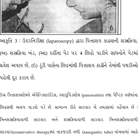
આકૃતિ 3 : ઉદરનિરીક્ષા (laparoscopy) દ્વારા પિત્તાશય કાઢવાની શસ્ત્રક્રિયા.
(અ) શસ્ત્રક્રિયા ખંડ, (આ) દર્દીના પેટ પર 4 છિદ્રો પાડીને સાધનોને પેટમાં
પ્રવેશ અપાય છે, (ઇ) ડૂંટી પાસેના છિદ્રમાંથી પિત્તાશય કાઢીને તેમાંથી પથરીઓ
પહેલી દૂર કરાય છે.
ઉગ્ર પિત્તાશયશોથને ઍપેન્ડિસાઇટિસ, સ્વાદુપિંડશોથ (pancreatitis) તથા પેપ્ટિક વર્ણમાંના
છિદ્રણથી અલગ પાડવો પડે છે. સામાન્ય રીતે સારવાર બે તબક્કામાં વહેંચાય છે :
બિનશસ્ત્રક્રિયાવાળી સારવાર અને શસ્ત્રક્રિયાવાળી સારવાર. બિનશસ્ત્રક્રિયાવાળી
સારવાર(conservative therapy)માં નાકજઠરી નળી (nasogastric tube) નાંખવામાં આવે