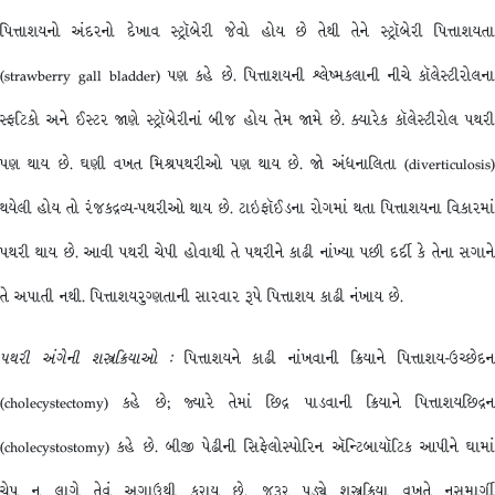
પિત્તાશયનો અંદરનો દેખાવ સ્ટ્રૉબેરી જેવો હોય છે તેથી તેને સ્ટ્રૉબેરી પિત્તાશયતા
(strawberry gall bladder) પણ કહે છે. પિત્તાશયની શ્લેષ્મકલાની નીચે કૉલેસ્ટીરોલના
સ્ફટિકો અને ઈસ્ટર જાણે સ્ટ્રૉબેરીનાં બીજ હોય તેમ જામે છે. ક્યારેક કૉલેસ્ટીરોલ પથરી
પણ થાય છે. ઘણી વખત મિશ્રપથરીઓ પણ થાય છે. જો અંધનાલિતા (diverticulosis)
થયેલી હોય તો રંજકદ્રવ્ય-પથરીઓ થાય છે. ટાઇફૉઈડના રોગમાં થતા પિત્તાશયના વિકારમાં
પથરી થાય છે. આવી પથરી ચેપી હોવાથી તે પથરીને કાઢી નાંખ્યા પછી દર્દી કે તેના સગાને
તે અપાતી નથી. પિત્તાશયરુગ્ણતાની સારવાર રૂપે પિત્તાશય કાઢી નંખાય છે.
પથરી
અંગેની
શસ્ત્રક્રિયાઓ
:
પિત્તાશયને કાઢી નાંખવાની ક્રિયાને પિત્તાશય-ઉચ્છેદન
(cholecystectomy) કહે છે; જ્યારે તેમાં છિદ્ર પાડવાની ક્રિયાને પિત્તાશયછિદ્રન
(cholecystostomy) કહે છે. બીજી પેઢીની સિફેલોસ્પોરિન ઍન્ટિબાયૉટિક આપીને ઘામાં
ચેપ ન લાગે તેવું અગાઉથી કરાય છે. જરૂર પડ્યે શસ્ત્રક્રિયા વખતે નસમાર્ગી