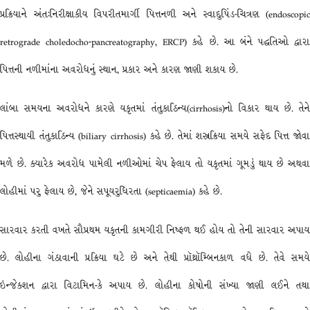
પ્રક્રિયાને અંત:નિરીક્ષાકીય વિપરીતમાર્ગી પિત્તનળી અને સ્વાદુપિંડ-ચિત્રણ (endoscopic
retrograde choledocho-pancreatography, ERCP) કહે છે. આ બંને પદ્ધતિઓ દ્વારા
પિત્તની નળીમાંના અવરોધનું સ્થાન, પ્રકાર અને કારણ જાણી શકાય છે.
લાંબા સમયના અવરોધને કારણે યકૃતમાં તંતુકાઠિન્ય(cirrhosis)નો વિકાર થાય છે. તેને
પિત્તસ્થાયી તંતુકાઠિન્ય (biliary cirrhosis) કહે છે. તેમાં શસ્ત્રક્રિયા સમયે સફેદ પિત્ત જોવા
મળે છે. ક્યારેક અવરોધ પામેલી નળીઓમાં ચેપ ફેલાય તો યકૃતમાં ગૂમડું થાય છે અથવા
લોહીમાં પરુ ફેલાય છે, જેને સપૂયરુધિરતા (septicaemia) કહે છે.
સારવાર કરતી વખતે સૌપ્રથમ યકૃતની કામગીરી નિષ્ફળ થઈ હોય તો તેની સારવાર અપાય
છે. લોહીના ગંઠાવાની પ્રક્રિયા ઘટે છે અને તેથી પ્રૉથ્રૉમ્બિનકાળ વધે છે. તેવે સમયે
ઇન્જેક્શન દ્વારા વિટામિન-કે અપાય છે. લોહીના કોષોની સંખ્યા જાણી લઈને તથા