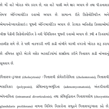
છે. મોં વાટે ખોરાક બંધ કરાય છે, નસ વાટે પાણી અને ક્ષાર અપાય છે તથા પીડાનાશક
તેમજ ઍન્ટિબાયૉટિક દવાઓ અપાય છે. સામાન્ય રીતે સિફેલોસ્પિરિન અને
એમાયનોગ્લાયકોસાઇડ જૂથની ઍન્ટિબાયૉટિક અપાય છે. કેટલાક અતિતીવ્ર કિસ્સાઓમાં
ત્રીજી પેઢીની સિફેલોસ્પોરિન કે નવી પેનિસિલન જૂથની દવાઓ અપાય છે. 3થી 4 દિવસમાં
તકલીફ શમે છે. તે પછી નાકજઠરી નળી કાઢી નાંખીને ચરબી વગરનો ખોરાક શરૂ કરાય
છે. તબિયત સુધરે એટલે ત્રણેક અઠવાડિયાંમાં શસ્ત્રક્રિયા કરીને પિત્તાશય કાઢી નાંખવાનું
સૂચવાય છે.
પિત્તાશય
–
રુગ્ણતા
(cholecytosis) :
પિત્તાશયી કૉલેસ્ટીરોલિતા (cholesterosis), પિત્તાશય
મસાવિકાર (polyposis), ગ્રંથિસ્નાયુ-અર્બુદિતા (adenomyomatosis), અંત:દીવાલી
અંધનાલિતા (intramural diverticulosis), તથા ગ્રંથિવૃદ્ધિવાન પિત્તાશયશોથ (chocystitis
glandularis proliferans) નામના વિવિધ વિકારોના સમૂહને પિત્તાશયરુગ્ણતા કહે છે.