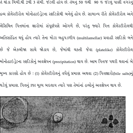
તે થોડા મિમી.થી 2થી 3 સેમી. જેટલી હોય છે. તેમનું 50 %થી 90 % જેટલું પાણી વગરનું
દ્રવ્ય કૉલેસ્ટીરોલ મૉનોહાઇડ્રેટના સ્ફટિકોથી બનેલું હોય છે. સામાન્ય રીતે કૉલેસ્ટીરોલ અને
લેસિથિન પિત્તમાંના ક્ષારોમાં સંપૂર્ણપણે ઓગળે છે, પરંતુ જ્યારે પિત્ત કૉલેસ્ટીરોલથી
અતિસાંદ્રિત થયું હોય ત્યારે તેના મોટા બહુપડળીય (multilamellar) પ્રવાહી સ્ફટિકો બને
છે જે એકબીજા સાથે જોડાય છે, જેમાંથી ચકતી જેવા (platelike) કૉલેસ્ટીરોલ
મૉનોહાઇડ્રેટના સ્ફટિકોનું અવક્ષેપન (precipitation) થાય છે. આમ પિત્તજ પથરી થવાનાં બે
મુખ્ય કારણો હોય છે : (1) કૉલેસ્ટીરોલનું વધેલું પ્રમાણ અથવા (2) પિત્તક્ષારો(bile salts)નું
ઘટેલું પ્રમાણ. પિત્તનું PH મૂલ્ય બદલાય ત્યારે પણ તેમાંનાં દ્રવ્યોનું અવક્ષેપન થાય છે.