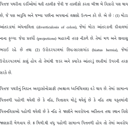
પિત્તજ પથરીના દર્દીઓમાં થતી તકલીફ જેવી જ તકલીફો કરતા બીજા બે વિકારો પણ થાય
છે, જે પણ અરુચિ અને જમ્યા પછીના અપચાનાં લક્ષણો ઉત્પન્ન કરે છે. એ છે : (1) મોટા
આંતરડામાં અંધનાલિતા (diverticulosis of colon), જેમાં મોટા આંતરડાની દીવાલમાં
નાના ફુગ્ગા જેવા પ્રવર્ધો (projections) બહારની તરફ નીકળે છે. તેમાં મળ અને જીવાણુ
ભરાઈ રહે છે તથા (2) ઉરોદરપટલમાં છિદ્ર-સારણગાંઠ (hiatus hernia), જેમાં
ઉરોદરપટલમાં કાણું હોય તો તેમાંથી જઠર અને ક્યારેક આંતરડું છાતીમાં ઉપરની તરફ
સરકે છે.
પિત્તજ પથરીનું નિદાન અલ્ટ્રાસૉનોગ્રાફી (અશ્રાવ્ય ધ્વનિચિત્રણ) વડે થાય છે. તેમાં સામાન્ય
પિત્તનળી પહોળી થયેલી છે કે નહિ, પિત્તાશય મોટું થયેલું છે કે નહિ તથા યકૃતમાંની
પિત્તનલિકાઓ પહોળી થયેલી છે કે નહિ તે જાણીને અવરોધના અસ્તિત્વ તથા સ્થાન વિશે
જાણકારી મેળવાય છે. 8 મિમી.થી વધુ પહોળી સામાન્ય પિત્તનળી હોય તો તેમાં અવરોધ