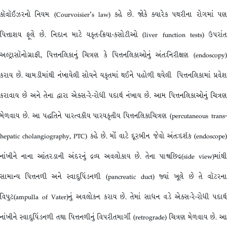
કૉવૉર્ઇઝરનો નિયમ (Courvoisier’s law) કહે છે. જોકે ક્યારેક પથરીના રોગમાં પણ
પિત્તાશય ફૂલે છે. નિદાન માટે યકૃત-ક્રિયા-કસોટીઓ (liver function tests) ઉપરાંત
અલ્ટ્રાસૉનોગ્રાફી, પિત્તનલિકાનું ચિત્રણ કે પિત્તનલિકાઓનું અંત:નિરીક્ષણ (endoscopy)
કરાય છે. ચામડીમાંથી નંખાયેલી સોયને યકૃતમાં થઈને પહોળી થયેલી પિત્તનલિકામાં પ્રવેશ
કરાવાય છે અને તેના દ્વારા એક્સ-રે-રોધી પદાર્થ નંખાય છે. આમ પિત્તનલિકાઓનું ચિત્રણ
મેળવાય છે. આ પદ્ધતિને પારત્વકીય પારયકૃતીય પિત્તનલિકાચિત્રણ (percutaneous trans-
hepatic cholangiography, PTC) કહે છે. મોં વાટે દૂરબીન જેવો અંત:દર્શક (endoscope)
નાંખીને નાના આંતરડાની અંદરનું દ્રવ્ય અવલોકાય છે. તેના પાશ્ર્વછિદ્ર(side view)માંથી
સામાન્ય પિત્તનળી અને સ્વાદુપિંડનળી (pancreatic duct) જ્યાં ખૂલે છે તે વૉટરના
વિપુટ(ampulla of Vater)નું અવલોકન કરાય છે. તેમાં સાધન વડે એક્સ-રે-રોધી પદાર્થ
નાંખીને સ્વાદુપિંડનળી તથા પિત્તનળીનું વિપરીતમાર્ગી (retrograde) ચિત્રણ મેળવાય છે. આ