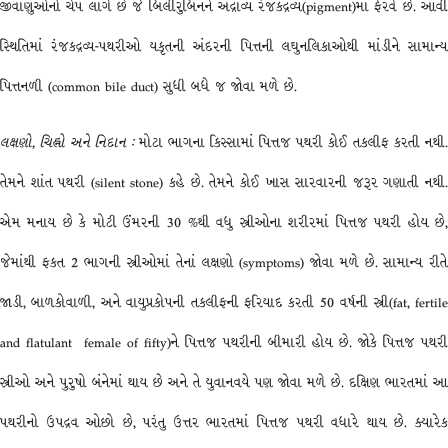
જીવાણુઓનો ચેપ લાગે છે જે બિલીરુબિનને અદ્રાવ્ય રંજકદ્રવ્ય(pigment)માં ફેરવે છે. આવી
સ્થિતિમાં રંજકદ્રવ્ય-પથરીઓ યકૃતની અંદરની પિત્તની લઘુનલિકાઓથી માંડીને સામાન્ય
પિત્તનળી (common bile duct) સુધી બધે જ જોવા મળે છે.
લક્ષણો
,
ચિહ્નો
અને
નિદાન
:
મોટા ભાગના કિસ્સામાં પિત્તજ પથરી કોઈ તકલીફ કરતી નથી.
તેમને શાંત પથરી (silent stone) કહે છે. તેમને કોઈ ખાસ સારવારની જરૂર ગણાતી નથી.
એમ મનાય છે કે મોટી ઉંમરની 30 %થી વધુ સ્ત્રીઓના શરીરમાં પિત્તજ પથરી હોય છે,
જેમાંથી ફકત 2 ભાગની સ્ત્રીઓમાં તેનાં લક્ષણો (symptoms) જોવા મળે છે. સામાન્ય રીતે
જાડી, બાળકોવાળી, અને વાયુપ્રકોપની તકલીફની ફરિયાદ કરતી 50 વર્ષની સ્ત્રી(fat, fertile
and flatulant female of fifty)ને પિત્તજ પથરીની બીમારી હોય છે. જોકે પિત્તજ પથરી
સ્ત્રીઓ અને પુરુષો બંનેમાં થાય છે અને તે યુવાનવયે પણ જોવા મળે છે. દક્ષિણ ભારતમાં આ
પથરીનો ઉપદ્રવ ઓછો છે, પરંતુ ઉત્તર ભારતમાં પિત્તજ પથરી વધારે થાય છે. ક્યારેક