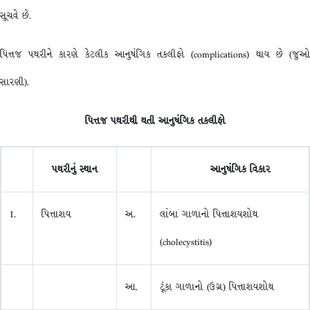
સૂચવે છે.
પિત્તજ પથરીને કારણે કેટલીક આનુષંગિક તકલીફો (complications) થાય છે (જુઓ
સારણી).
પિત્તજ
પથરીથી
થતી
આનુષંગિક
તકલીફો
પથરીનું
સ્થાન
આનુષંગિક
વિકાર
1.
પિત્તાશય
અ.
લાંબા ગાળાનો પિત્તાશયશોથ
(cholecystitis)
આ.
ટૂંકા ગાળાનો (ઉગ્ર) પિત્તાશયશોથ