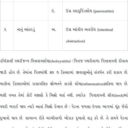
ઇ.
ઉગ્ર સ્વાદુપિંડશોથ (pancreatitis)
3.
નાનું આંતરડું
અ.
ઉગ્ર આંત્રીય અવરોધ (intestinal
obstruction)
દીર્ઘકાલી
પથરીજન્ય
પિત્તાશયશોથ
(cholecystitis) :
પિત્તજ પથરીવાળા પિત્તાશયની દીવા
જાડી હોય છે. તેમાંના પિત્તમાંથી 80 % કિસ્સામાં જીવાણુઓનું સંવર્ધન કરી શકાય છે.
બાકીના કિસ્સાઓમાં રાસાયણિક ક્ષોભનને કારણે શોથ(inflammation)પ્રક્રિયા થાય છે.
ઘણી વખત તેમાં કોઈ લક્ષણો કે ચિહ્નો થતાં નથી. ક્યારેક પિત્તાશયની ગ્રીવા(neck)માં
પથરી ભરાઈ જાય ત્યારે આવાં ચિહ્નો દેખાય છે : પેટના જમણા ઉપલા ભાગમાં ચૂંક જેવો
દુખાવો થાય છે. સામાન્ય રીતે ચરબીવાળો ખોરાક દુખાવો શરૂ કરે છે. તે સમયે પેટના