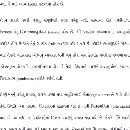
નથી. તે માટે અન્ય કારણો મહત્ત્વનાં હોય છે.
ચેપને કારણે પથરી થવાનું સંપૂર્ણપણે સ્પષ્ટ થયેલું નથી. સામાન્ય રીતે પથરીવાળા
પિત્તાશયમાંનું પિત્ત જીવાણુરહિત (sterile) હોય છે. જોકે પથરીના મધ્યભાગમાં જીવાણુઓ
ક્યારેક હોય છે અને તેનું સંવર્ધન (culture) પણ કરી શકાય છે. ક્યારેક જીવાણુઓને રોકવા
માટે તેમની આસપાસ શ્લેષ્મનું આવરણ બની ગયું હોય એમ કેટલીક પથરીના મધ્યભાગમાં
શ્લેષ્મયુક્ત એક્સ-રે-પારદર્શી પદાર્થ હોય છે. તેથી મોહિયાને પથરીને જીવાણુઓની કબરના
શિલાસ્તંભ (tombstone) તરીકે વર્ણવી હતી.
ઇસ્ટ્રોજનનું વધેલું પ્રમાણ, સગર્ભાવસ્થા તથા બહુવિસ્તારી ચેતા(vagus nerve)ને કાપી હોય
તેવી સ્થિતિ આ ત્રણમાં પિત્તાશયનાં સંકોચનો ઘટે છે. તેથી પિત્તસ્થાયિતા (bile stasis)
થાય છે. આ બધી જ સ્થિતિઓમાં પિત્તજ પથરીનું પ્રમાણ પણ વધે છે. જેમને મોંને બદલે
લાંબા સમય સુધી નસ વાટે આહાર અપાતો હોય તેમનામાં પણ પિત્તાશયનાં સંકોચનો થતાં