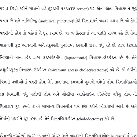
પર 4 છિદ્રો કરીને સાધનો વડે દૂરદર્શી પડદા(TV screen) પર જોતાં જોતાં પિત્તાશયને છૂટું
પડાય છે અને નાભિછિદ્ર (umbilical puncture)માંથી પિત્તાશયને બહાર કઢાય છે. જો તેમાં
પથરીઓ હોય તો પહેલાં તે દૂર કરાય છે. 75 % કિસ્સામાં આ પદ્ધતિ સફળ રહે છે. તેમાં
પાછળથી રૂઝ આવવાની અને તંદુરસ્તી પુન:પ્રાપ્ત કરવાની ઝડપ વધુ રહે છે. હાલ કેટલાક
નિષ્ણાતો નાના છેદ દ્વારા ઉદરછેદનીય (laparotomic) પિત્તાશય-ઉચ્છેદન કરે છે. તેને
લઘુછેદયુક્ત પિત્તાશય-ઉચ્છેદન (minimum access cholecystectomy) કહે છે. જો દર્દીની
પિત્તની નળીઓમાં પથરી હોય, તેને તાવ તથા કમળાનો હુમલો થયેલો હોય, પિત્તનલિકાઓ
10 મિમી.થી વધુ પહોળી હોય અને લોહીમાં આલ્કેલાઇન ફૉસ્ફેટેઝ વધેલું હોય તો
પિત્તાશય દૂર કરતી વખતે સામાન્ય પિત્તનળીને પણ છેદ કરીને ખોલવામાં આવે છે અને
તેમાંની પથરીને દૂર કરાય છે. તેને પિત્તનલિકાછેદન (choledoctomy) કહે છે.
પિત્તનલિકાઓમાં
પથરી
:
યકૃતની અંદર અને બહારની પિત્તનલિકાઓ(bile ducts)માં પ