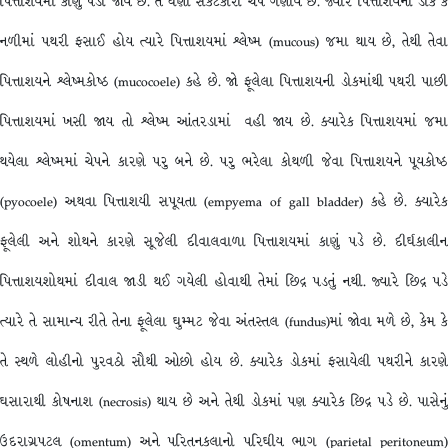
પિત્તાશયમાં કાણું પડી જાય છે. તે ઘણો સંકટકારી ચેપ ગણાય છે. જ્યારે પિત્તાશયની ડોક કે
નળીમાં પથરી ફસાઈ હોય ત્યારે પિત્તાશયમાં શ્લેષ્મ (mucous) જમા થાય છે, તેથી તેવા
પિત્તાશયને શ્લેષ્મકોષ્ઠ (mucocoele) કહે છે. જો ફૂલેલા પિત્તાશયની ડોકમાંથી પથરી પાછી
પિત્તાશયમાં ખસી જાય તો શ્લેષ્મ આંતરડામાં વહી જાય છે. ક્યારેક પિત્તાશયમાં જમા
થયેલા શ્લેષ્મમાં ચેપને કારણે પરુ બને છે. પરુ ભરેલા કોથળી જેવા પિત્તાશયને પૂયકોષ્ઠ
(pyocoele) અથવા પિત્તાશયી સપૂયતા (empyema of gall bladder) કહે છે. ક્યારેક
ફૂલેલી અને શોથને કારણે સૂજેલી દીવાલવાળા પિત્તાશયમાં કાણું પડે છે. દીર્ઘકાલીન
પિત્તાશયશોથમાં દીવાલ જાડી થઈ ગયેલી હોવાથી તેમાં છિદ્ર પડતું નથી. જ્યારે છિદ્ર પડે
ત્યારે તે સામાન્ય રીતે તેના ફૂલેલા ઘુમ્મટ જેવા અંતસ્તલ (fundus)માં જોવા મળે છે, કેમ કે
તે સ્થળે લોહીનો પુરવઠો સૌથી ઓછો હોય છે. ક્યારેક ડોકમાં ફસાયેલી પથરીને કારણે
ઘસારાથી કોષનાશ (necrosis) થાય છે અને તેથી ડોકમાં પણ ક્યારેક છિદ્ર પડે છે. પાસેનું
ઉદરાગ્રપટલ (omentum) અને પરિતનકલાનો પરિઘીય ભાગ (parietal peritoneum)