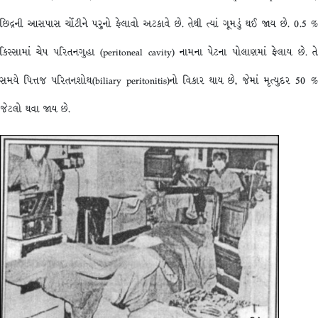
છિદ્રની આસપાસ ચોંટીને પરુનો ફેલાવો અટકાવે છે. તેથી ત્યાં ગૂમડું થઈ જાય છે. 0.5 %
કિસ્સામાં ચેપ પરિતનગુહા (peritoneal cavity) નામના પેટના પોલાણમાં ફેલાય છે. તે
સમયે પિત્તજ પરિતનશોથ(biliary peritonitis)નો વિકાર થાય છે, જેમાં મૃત્યુદર 50 %
જેટલો થવા જાય છે.