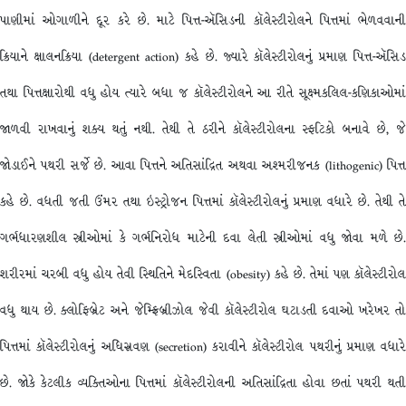
પાણીમાં ઓગાળીને દૂર કરે છે. માટે પિત્ત-ઍસિડની કૉલેસ્ટીરોલને પિત્તમાં ભેળવવાની
ક્રિયાને ક્ષાલનક્રિયા (detergent action) કહે છે. જ્યારે કૉલેસ્ટીરોલનું પ્રમાણ પિત્ત-ઍસિડ
તથા પિત્તક્ષારોથી વધુ હોય ત્યારે બધા જ કૉલેસ્ટીરોલને આ રીતે સૂક્ષ્મકલિલ-કણિકાઓમાં
જાળવી રાખવાનું શક્ય થતું નથી. તેથી તે ઠરીને કૉલેસ્ટીરોલના સ્ફટિકો બનાવે છે, જે
જોડાઈને પથરી સર્જે છે. આવા પિત્તને અતિસાંદ્રિત અથવા અશ્મરીજનક (lithogenic) પિત્ત
કહે છે. વધતી જતી ઉંમર તથા ઇસ્ટ્રોજન પિત્તમાં કૉલેસ્ટીરોલનું પ્રમાણ વધારે છે. તેથી તે
ગર્ભધારણશીલ સ્ત્રીઓમાં કે ગર્ભનિરોધ માટેની દવા લેતી સ્ત્રીઓમાં વધુ જોવા મળે છે.
શરીરમાં ચરબી વધુ હોય તેવી સ્થિતિને મેદસ્વિતા (obesity) કહે છે. તેમાં પણ કૉલેસ્ટીરોલ
વધુ થાય છે. ક્લોફિબ્રેટ અને જેમ્ફ્રિબ્રીઝોલ જેવી કૉલેસ્ટીરોલ ઘટાડતી દવાઓ ખરેખર તો
પિત્તમાં કૉલેસ્ટીરોલનું અધિસ્રવણ (secretion) કરાવીને કૉલેસ્ટીરોલ પથરીનું પ્રમાણ વધારે
છે. જોકે કેટલીક વ્યક્તિઓના પિત્તમાં કૉલેસ્ટીરોલની અતિસાંદ્રિતા હોવા છતાં પથરી થતી