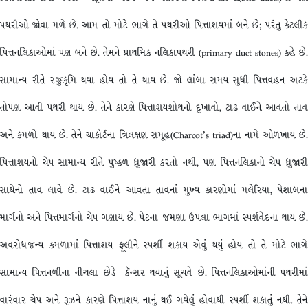
પથરીઓ જોવા મળે છે. આમ તો મોટે ભાગે તે પથરીઓ પિત્તાશયમાં બને છે; પરંતુ કેટલીક
પિત્તનલિકાઓમાં પણ બને છે. તેમને પ્રાથમિક નલિકાપથરી (primary duct stones) કહે છે.
સામાન્ય રીતે રજ્જુકૃમિ થયા હોય તો તે થાય છે. જો લાંબા સમય સુધી પિત્તવહન અટકે
તોપણ આવી પથરી થાય છે. તેને કારણે પિત્તાશયશોથનો દુખાવો, ટાઢ વાઈને આવતો તાવ
અને કમળો થાય છે. તેને ચાકૉર્ટના ત્રિલક્ષણ સમૂહ(Charcot’s triad)ના નામે ઓળખાય છે.
પિત્તાશયનો ચેપ સામાન્ય રીતે પુષ્કળ ધ્રુજારી કરતો નથી, પણ પિત્તનલિકાનો ચેપ ધ્રુજારી
સાથેનો તાવ લાવે છે. ટાઢ વાઈને આવતા તાવનાં મુખ્ય કારણોમાં મલેરિયા, પેશાબના
માર્ગનો અને પિત્તમાર્ગનો ચેપ ગણાય છે. પેટના જમણા ઉપલા ભાગમાં સ્પર્શવેદના થાય છે.
અવરોધજન્ય કમળામાં પિત્તાશય ફૂલીને સ્પર્શી શકાય એવું થયું હોય તો તે મોટે ભાગે
સામાન્ય પિત્તનળીના નીચલા છેડે કૅન્સર થયાનું સૂચવે છે. પિત્તનલિકાઓમાંની પથરીમાં
વારંવાર ચેપ અને રૂઝને કારણે પિત્તાશય નાનું થઈ ગયેલું હોવાથી સ્પર્શી શકાતું નથી. તેને