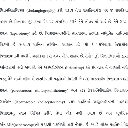
પિત્તનલિકાચિત્રણ (cholangiography) કરી શકાય તેવા શસ્ત્રક્રિયામેજ પર જ શસ્ત્રક્રિયા
કરાય છે. પિત્તાશય દૂર કરવા પેટ પર શસ્ત્રક્રિયા કરીને તેને ખોલવામાં આવે છે. તેને ઉદર-
છેદન (laparotomy) કહે છે. પિત્તાશય-પથરીની સારવારમાં કેટલીક આધુનિક પદ્ધતિઓ
વિકસી છે. અશ્રાવ્ય ધ્વનિના તરંગોના આઘાત વડે 1થી 3 પથરીવાળા ક્રિયાશીલ
પિત્તાશયમાંની પથરીને શસ્ત્રક્રિયા કર્યા વગર તોડી શકાય છે. તેનો ભૂકો પિત્તનલિકાઓ દ્વારા
આંતરડામાં વહી જાય છે. તેને અશ્મરીભંજન (lithotripsy) કહે છે. હાલ તે વપરાતી નથી
પરંતુ તેને બદલે બીજી બે શસ્ત્રક્રિયાની પદ્ધતિઓ વિકસી છે : (1) પારત્વકીય પિત્તાશય-પથરી
છેદન (percutaneous cholecystolithotomy) અને (2) ઉદર-નિરીક્ષાકીય પિત્તાશય-
ઉચ્છેદન (laparoscopic cholecystectomy). પ્રથમ પદ્ધતિમાં અલ્ટ્રાસાઉન્ડની મદદથી
પિત્તાશયનું સ્થાન નિશ્ચિત કરીને તેમાં એક નળી નંખાય છે અને મૂત્રપિંડ-
અંત:દર્શક(nephroscope)ની મદદથી પથરીઓ કાઢી નંખાય છે, જ્યારે બીજી પદ્ધતિમાં પેટ