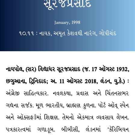
સૂરજપ્રસાદ
January, 1998
૧૦.૧૧ : નાયક, અમૃત કેશવથી નારંગ, ગોપીચંદ
નાયપૉલ, (સર) વિદ્યાધર સૂરજપ્રસાદ
(
જ
.
17
ઑગસ્ટ
1932
,
છગુઆના
,
ટ્રિનિદાદ
;
અ
.
11
ઑગસ્ટ
2018
,
લંડન
,
યુ
.
કે
.) :
અંગ્રેજી સાહિત્યકાર. નવલકથા, પ્રવાસ અને ચિંતનસભર
ગદ્યના સર્જક. મૂળ ભારતીય, બ્રાહ્મણ કુળના. પૉર્ટ ઑવ્ સ્પેન
અને ઑક્સફર્ડમાં શિક્ષણ. તેમનો એકમાત્ર વ્યવસાય લેખન.
પત્રકારત્વમાં ગળાડૂબ. બીબીસી, લંડનમાં ‘કૅરિબિયન