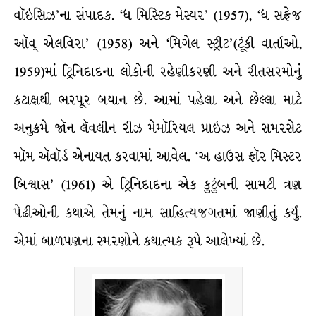
વૉઇસિઝ’ના સંપાદક. ‘ધ મિસ્ટિક મેસ્યર’ (1957), ‘ધ સફ્રેજ
ઑવ્ એલવિરા’ (1958) અને ‘મિગેલ સ્ટ્રીટ’(ટૂંકી વાર્તાઓ,
1959)માં ટ્રિનિદાદના લોકોની રહેણીકરણી અને રીતસરમોનું
કટાક્ષથી ભરપૂર બયાન છે. આમાં પહેલા અને છેલ્લા માટે
અનુક્રમે જૉન લૅવલીન રીઝ મેમૉરિયલ પ્રાઇઝ અને સમરસેટ
મૉમ ઍવૉર્ડ એનાયત કરવામાં આવેલ. ‘અ હાઉસ ફૉર મિસ્ટર
બિશ્વાસ’ (1961) એ ટ્રિનિદાદના એક કુટુંબની સામટી ત્રણ
પેઢીઓની કથાએ તેમનું નામ સાહિત્યજગતમાં જાણીતું કર્યું.
એમાં બાળપણના સ્મરણોને કથાત્મક રૂપે આલેખ્યાં છે.