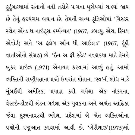
કુટુંબકથામાં સંતાનો નવી તકોને પામવા યુરોપમાં ચાલ્યાં જાય
છે તેનું હૃદયંગમ બયાન છે. તેમની અન્ય કૃતિઓમાં ‘મિસ્ટર
સ્ટોન ઍન્ડ ધ નાઇટ્સ કમ્પૅન્યન’ (1967, ડબલ્યુ. એચ. સ્મિથ
ઍવૉર્ડ) અને ‘અ ફ્લૅગ ઑન ધી આઇલડ’ (1967, ટૂંકી
વાર્તાઓનો સંગ્રહ) છે. ‘ઇન અ ફ્રી સ્ટેટ’ નવલકથા માટે તેમને
બુકર પ્રાઇઝ (1971) એનાયત કરવામાં આવ્યું હતું. આમાં
વ્યક્તિની રાષ્ટ્રીયતાના પ્રશ્નો ઉપરાંત પોતાના ‘સ્વ’ની શોધ માટે
મુંબઈથી અમેરિકા પ્રયાણ કરી ગયેલા એક નોકરના,
વેસ્ટઇન્ડીઝથી લંડન ગયેલા એક યુવકના અને અશ્વેત આફ્રિકા
જેવા દુશ્મનાવટથી ભરેલા પ્રદેશમાં બે શ્વેત વ્યક્તિઓના
પ્રશ્નોની રજૂઆત કરવામાં આવી છે. ‘ગૅરીલાઝ’(1975)માં