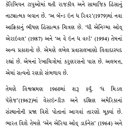
કૅરિબિયન ટાપુઓમાં થતી રાજકીય અને સામાજિક હિંસાનું
નાટ્યાત્મક બયાન છે. ‘અ બૅન્ડ ઇન ધ રિવર’(1979)માં નવા
આફ્રિકાનું ભીષણ હિંસાત્મક ચિત્રણ છે. ‘ધી એનિગ્મા ઑવ્
એરાઇવલ’ (1987) અને ‘અ વે ઇન ધ વર્લ્ડ’ (1994) તેમનાં
અન્ય પ્રકાશનો છે. એમણે લખેલ પ્રવાસલખાણો વિવાદાસ્પદ
રહ્યાં છે. એમનાં રેખાચિત્રોમાં કરુણરસનો પાસ છે. અલબત્ત,
એમાં સત્યનો રણકો સંભળાય છે.
તેમણે વિશ્વભ્રમણ 1960માં શરૂ કર્યું. ‘ધ મિડલ
પૅસેજ’(1962)માં વેસ્ટઇન્ડીઝ અને દક્ષિણ અમેરિકાનાં
સંસ્થાનોની પ્રજા વિશે પોતાનાં આગવાં તારણો મૂક્યાં છે.
ભારત વિશે તેમણે ‘ઍન એરિયા ઑવ્ ડાર્કનેસ’ (1964) અને