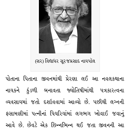
(સર) વિદ્યાધર સૂરજપ્રસાદ નાયપૉલ
પોતાના પિતાના જીવનમાંથી પ્રેરણા લઈ આ નવલકથાના
નાયકને કુંડળી બનાવતા જ્યોતિષીમાંથી પત્રકારત્વના
વ્યવસાયમાં જતો દર્શાવવામાં આવ્યો છે. પછીથી લગ્નની
ફસામણીમાં પત્નીનાં પિયરિયાંમાં લગભગ ખોવાઈ જવાનું
આવે છે. છેવટે એક છિન્નભિન્ન થઈ જતા જીવનની આ