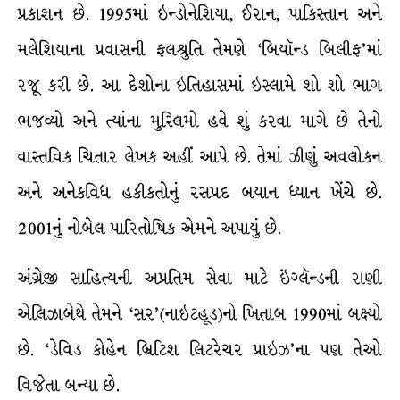
પ્રકાશન છે. 1995માં ઇન્ડોનેશિયા, ઈરાન, પાકિસ્તાન અને
મલેશિયાના પ્રવાસની ફલશ્રુતિ તેમણે ‘બિયૉન્ડ બિલીફ’માં
રજૂ કરી છે. આ દેશોના ઇતિહાસમાં ઇસ્લામે શો શો ભાગ
ભજવ્યો અને ત્યાંના મુસ્લિમો હવે શું કરવા માગે છે તેનો
વાસ્તવિક ચિતાર લેખક અહીં આપે છે. તેમાં ઝીણું અવલોકન
અને અનેકવિધ હકીકતોનું રસપ્રદ બયાન ધ્યાન ખેંચે છે.
2001નું નોબેલ પારિતોષિક એમને અપાયું છે.
અંગ્રેજી સાહિત્યની અપ્રતિમ સેવા માટે ઇંગ્લૅન્ડની રાણી
એલિઝાબેથે તેમને ‘સર’(નાઇટહૂડ)નો ખિતાબ 1990માં બક્ષ્યો
છે. ‘ડેવિડ કોહેન બ્રિટિશ લિટરેચર પ્રાઇઝ’ના પણ તેઓ
વિજેતા બન્યા છે.