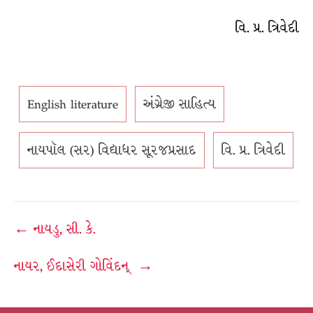
વિ. પ્ર. ત્રિવેદી
English literature
અંગ્રેજી સાહિત્ય
નાયપૉલ (સર) વિદ્યાધર સૂરજપ્રસાદ
વિ. પ્ર. ત્રિવેદી
Post
← નાયડુ, સી. કે.
navigation
નાયર, ઈદાસેરી ગોવિંદન્ →