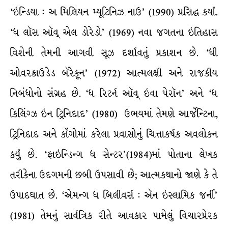
‘ઇન્ડિયા : અ મિલિયન મ્યૂટિનિઝ નાઉ’ (1990) પ્રસિદ્ધ કર્યાં.
‘ધ લૉસ ઑવ્ એલ ડોરેડો’ (1969) નવા જગતના ઇતિહાસ
વિશેની તેમની આગવી સૂઝ દર્શાવતું પ્રકાશન છે. ‘ધી
ઓવરક્રાઉડેડ બૅરેકૂન’ (1972) આત્મલક્ષી અને રાજકીય
નિબંધોનો સંગ્રહ છે. ‘ધ રિટર્ન ઑવ્ ઇવા પેરૉન’ અને ‘ધ
કિલિંગ્ઝ ઇન ટ્રિનિદાદ’ (1980) ઉભયમાં તેમણે આર્જેન્ટિના,
ટ્રિનિદાદ અને કૉંગોમાં કરેલા પ્રવાસોનું ચિત્તાકર્ષક અવલોકન
કર્યું છે. ‘ફાઇન્ડિન્ગ ધ સેન્ટર’(1984)માં પોતાના લેખક
તરીકેના ઉદગમની છબી ઉપસાવી છે; આત્મકથાનો જાણે કે તે
ઉપાદઘાત છે. ‘એમન્ગ ધ બિલીવર્સ : ઍન ઇસ્લામિક જર્ની’
(1981) તેમનું સાર્વત્રિક રીતે આવકાર પામેલું વિચારપ્રેરક