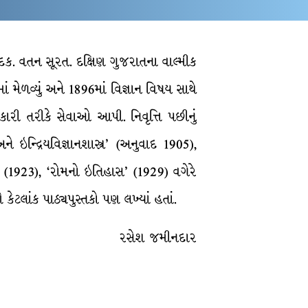
ક. વતન સૂરત. દક્ષિણ ગુજરાતના વાલ્મીક
ાં મેળવ્યું અને 1896માં વિજ્ઞાન વિષય સાથે
ારી તરીકે સેવાઓ આપી. નિવૃત્તિ પછીનું
ઇન્દ્રિયવિજ્ઞાનશાસ્ત્ર’ (અનુવાદ 1905),
’ (1923), ‘રોમનો ઇતિહાસ’ (1929) વગેરે
કેટલાંક પાઠ્યપુસ્તકો પણ લખ્યાં હતાં.
રસેશ જમીનદાર