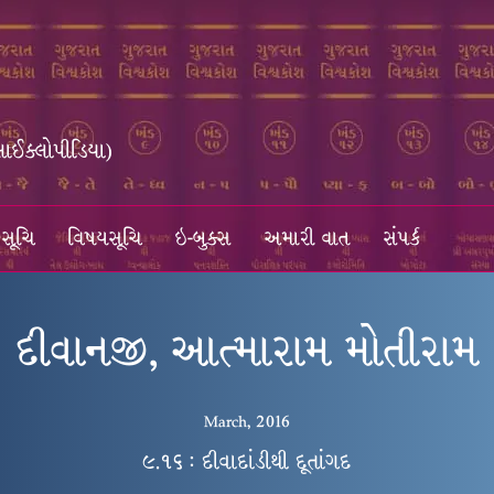
સાઈક્લોપીડિયા)
સૂચિ
વિષયસૂચિ
ઇ-બુક્સ
અમારી વાત
સંપર્ક
દીવાનજી, આત્મારામ મોતીરામ
March, 2016
૯.૧૬ : દીવાદાંડીથી દૂતાંગદ