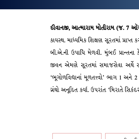
દીવાનજી, આત્મારામ મોતીરામ (જ. 7 ઑગસ
કાયસ્થ. માધ્યમિક શિક્ષણ સૂરતમાં પ્રાપ્ત 
બી.એ.ની ઉપાધિ મેળવી. મુંબઈ પ્રાન્તન
જીવન એમણે સૂરતમાં સમાજસેવા અર્થે સમર્
‘ભૂગોળવિદ્યાનાં મૂળતત્ત્વો’ ભાગ 1 અન
ગ્રંથો અનૂદિત કર્યા. ઉપરાંત ‘મિરાતે સિક