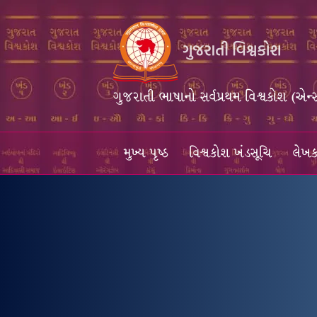
ગુજરાતી ભાષાનો સર્વપ્રથમ વિશ્વકોશ (એન્
મુખ્ય પૃષ્ઠ
વિશ્વકોશ ખંડસૂચિ
લેખક