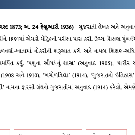
્ટ 1873; અ. 24 ફેબ્રુઆરી 1936)
: ગુજરાતી લેખક અને અનુવાદ
કરીને 1891માં એમણે મૅટ્રિકની પરીક્ષા પાસ કરી. ઉચ્ચ શિક્ષણ મુંબઈમ
ા કેળવણી-ખાતામાં નોકરીની શરૂઆત કરી અને નાયબ શિક્ષણ-અધિક
પિત કર્યું. ‘પશુના ઔષધનું શાસ્ત્ર’ (અનુવાદ 1905), ‘શરીર અને 
ે 2 (1908 અને 1910), ‘ખગોળવિદ્યા’ (1914), ‘ગુજરાતનો ઇતિહાસ
ંદરી’ નામના ફારસી ગ્રંથનો ગુજરાતીમાં અનુવાદ (1914) કરેલો. એમણે 