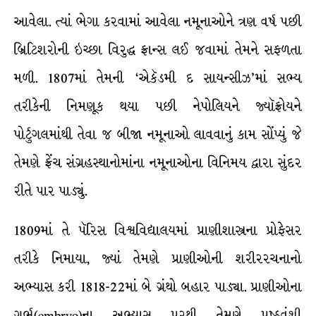
આવેલા. ત્યાં ભેગા કરવામાં આવેલા નમૂનાઓને ત્રણ વર્ષ પછી
બ્રિટિશરોની ઇચ્છા વિરુદ્ધ ફ્રાન્સ લઈ જવામાં તેમને સફળતા
મળી. 1807માં તેમની ‘એકૅડમી દ સાયન્સીઝ’માં સભ્ય
તરીકેની નિમણૂક થયા પછી નેપોલિયને જ્યૉફ્રોયને
પોર્ટુગલમાંથી તેવા જ બીજા નમૂનાઓ લાવવાનું કામ સોંપ્યું જે
તેમણે ફ્રેંચ સંગ્રહસ્થાનોમાંના નમૂનાઓના વિનિમય દ્વારા સુંદર
રીતે પાર પાડ્યું.
1809માં તે પૅરિસ વિશ્વવિદ્યાલયમાં પ્રાણીશાસ્ત્રના પ્રોફેસર
તરીકે નિમાયા, જ્યાં તેમણે પ્રાણીઓની શરીરરચનાનો
અભ્યાસ કરી 1818-22માં બે ગ્રંથો બહાર પાડ્યા. પ્રાણીઓના
ગર્ભ(embryo)ના અભ્યાસ પરથી તેમણે પૃષ્ઠવંશી