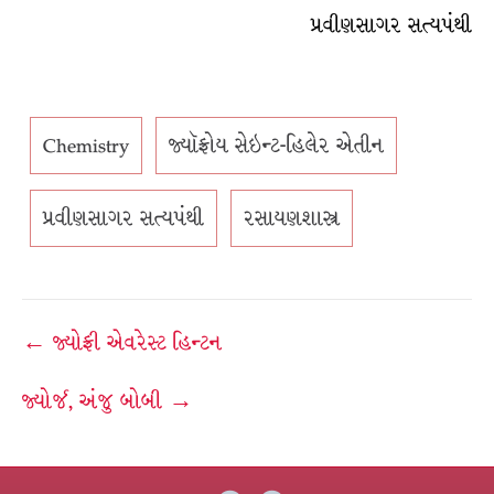
પ્રવીણસાગર સત્યપંથી
Chemistry
જ્યૉફ્રોય સેઇન્ટ-હિલેર એતીન
પ્રવીણસાગર સત્યપંથી
રસાયણશાસ્ત્ર
Post
← જ્યોફ્રી એવરેસ્ટ હિન્ટન
navigation
જ્યોર્જ, અંજુ બોબી →