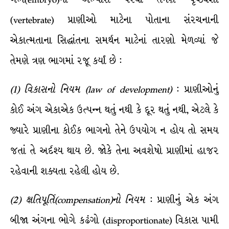
(vertebrate) પ્રાણીઓ માટેના પોતાના સંરચનાની
એકાત્મતાના સિદ્ધાંતના સમર્થન માટેનાં તારણો મેળવ્યાં જે
તેમણે ત્રણ ભાગમાં રજૂ કર્યાં છે :
(
1
)
વિકાસનો
નિયમ
(law of development)
: પ્રાણીઓનું
કોઈ અંગ એકાએક ઉત્પન્ન થતું નથી કે દૂર થતું નથી, એટલે કે
જ્યારે પ્રાણીના કોઈક ભાગનો તેને ઉપયોગ ન હોય તો સમય
જતાં તે અર્દશ્ય થાય છે. જોકે તેના અવશેષો પ્રાણીમાં હાજર
રહેવાની શક્યતા રહેલી હોય છે.
(
2
)
ક્ષતિપૂર્તિ
(compensation)
નો
નિયમ
: પ્રાણીનું એક અંગ
બીજા અંગના ભોગે કઢંગો (disproportionate) વિકાસ પામી