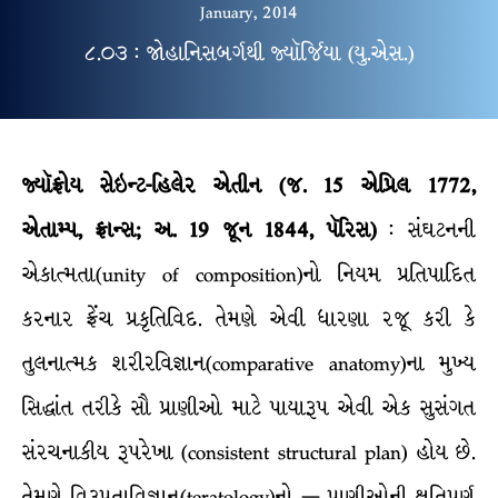
January, 2014
૮.૦૩ : જોહાનિસબર્ગથી જ્યૉર્જિયા (યુ.એસ.)
જ્યૉફ્રોય સેઇન્ટ-હિલેર એતીન (જ. 15 એપ્રિલ 1772,
એતામ્પ, ફ્રાન્સ; અ. 19 જૂન 1844, પૅરિસ)
: સંઘટનની
એકાત્મતા(unity of composition)નો નિયમ પ્રતિપાદિત
કરનાર ફ્રેંચ પ્રકૃતિવિદ. તેમણે એવી ધારણા રજૂ કરી કે
તુલનાત્મક શરીરવિજ્ઞાન(comparative anatomy)ના મુખ્ય
સિદ્ધાંત તરીકે સૌ પ્રાણીઓ માટે પાયારૂપ એવી એક સુસંગત
સંરચનાકીય રૂપરેખા (consistent structural plan) હોય છે.
તેમણે વિરૂપતાવિજ્ઞાન(teratology)નો — પ્રાણીઓની ક્ષતિપૂર્ણ