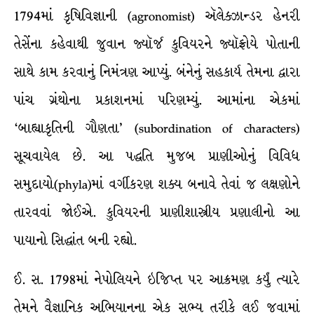
1794માં કૃષિવિજ્ઞાની (agronomist) ઍલેક્ઝાન્ડર હેનરી
તેસેંના કહેવાથી જુવાન જ્યૉર્જ કુવિયરને જ્યૉફ્રોયે પોતાની
સાથે કામ કરવાનું નિમંત્રણ આપ્યું. બંનેનું સહકાર્ય તેમના દ્વારા
પાંચ ગ્રંથોના પ્રકાશનમાં પરિણમ્યું. આમાંના એકમાં
‘બાહ્યાકૃતિની ગૌણતા’ (subordination of characters)
સૂચવાયેલ છે. આ પદ્ધતિ મુજબ પ્રાણીઓનું વિવિધ
સમુદાયો(phyla)માં વર્ગીકરણ શક્ય બનાવે તેવાં જ લક્ષણોને
તારવવાં જોઈએ. કુવિયરની પ્રાણીશાસ્ત્રીય પ્રણાલીનો આ
પાયાનો સિદ્ધાંત બની રહ્યો.
ઈ. સ. 1798માં નેપોલિયને ઇજિપ્ત પર આક્રમણ કર્યું ત્યારે
તેમને વૈજ્ઞાનિક અભિયાનના એક સભ્ય તરીકે લઈ જવામાં