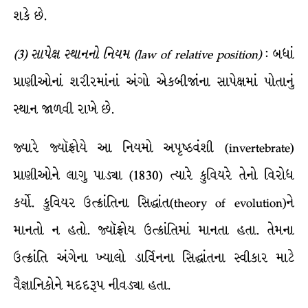
શકે છે.
(
3
)
સાપેક્ષ
સ્થાનનો
નિયમ
(law of relative position)
: બધાં
પ્રાણીઓનાં શરીરમાંનાં અંગો એકબીજાંના સાપેક્ષમાં પોતાનું
સ્થાન જાળવી રાખે છે.
જ્યારે જ્યૉફ્રોયે આ નિયમો અપૃષ્ઠવંશી (invertebrate)
પ્રાણીઓને લાગુ પાડ્યા (1830) ત્યારે કુવિયરે તેનો વિરોધ
કર્યો. કુવિયર ઉત્ક્રાંતિના સિદ્ધાંત(theory of evolution)ને
માનતો ન હતો. જ્યૉફ્રોય ઉત્ક્રાંતિમાં માનતા હતા. તેમના
ઉત્ક્રાંતિ અંગેના ખ્યાલો ડાર્વિનના સિદ્ધાંતના સ્વીકાર માટે
વૈજ્ઞાનિકોને મદદરૂપ નીવડ્યા હતા.