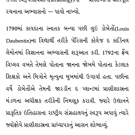
રચનાના અભ્યાસનો — પાયો નાખ્યો.
1790માં કાયદાના સ્નાતક બન્યા પછી લુઇ ડોબેતોં(Louis
Daubentin)ના વિદ્યાર્થી તરીકે પૅરિસની કૉલેજ દ કાર્ડિનલ
લેમોનમાં વિજ્ઞાનના અભ્યાસની શરૂઆત કરી. 1792ના ફ્રેંચ
વિપ્લવ વખતે તેમણે પોતાના જાનના જોખમે પોતાના કેટલાક
શિક્ષકો અને મિત્રોને મૃત્યુના મુખમાંથી ઉગાર્યા હતા. પછીના
વર્ષે ડોબેતોંએ તેમની જારડીન દ પ્લાન્ટમાં પ્રાણીશાસ્ત્રના
મંડળના અધીક્ષક તરીકેની નિમણૂક કરાવી. જ્યારે ઉદ્યાનને
પ્રાકૃતિક ઇતિહાસના રાષ્ટ્રીય સંગ્રહાલયનું સ્વરૂપ અપાયું ત્યારે
જ્યૉફ્રોયે પ્રાણીશાસ્ત્રના પ્રાધ્યાપકનું આસન શોભાવ્યું.