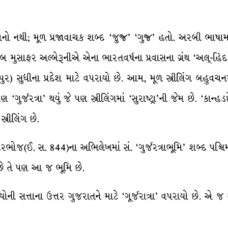
ાનો નથી; મૂળ પ્રજાવાચક શબ્દ ‘જુજ્ર’ ‘ગુજ્ર’ હતો. અરબી ભાષામાં 
ુસાફર અલ્બેરૂનીએ એના ભારતવર્ષના પ્રવાસના ગ્રંથ ‘અલ્-હિં
ુધીના પ્રદેશ માટે વપરાયો છે. આમ, મૂળ સ્ત્રીલિંગ બહુવચનમાં
કરણ ‘ગુર્જરત્રા’ થયું જે પણ સ્ત્રીલિંગમાં ‘સુરાષ્ટ્રા’ની જેમ છે. ‘કા
ત્રીલિંગ છે.
િરભોજ(ઈ. સ. 844)ના અભિલેખમાં સં. ‘ગુર્જરત્રાભૂમિ’ શબ્દ પશ્
 છે તે પણ આ જ ભૂમિ છે.
ોની સત્તાના ઉત્તર ગુજરાતને માટે ‘ગૂર્જરાત્રા’ વપરાયો છે. એ જ અર્થ