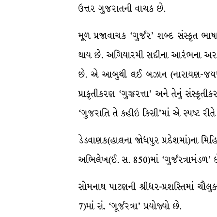
ઉત્તર ગુજરાતની વાચક છે.
મૂળ પ્રજાવાચક ‘ગુર્જર’ શબ્દ સંસ્કૃત ભાષ
થાય છે. અગિયારમી સદીના આરંભના અરબ મ
છે. એ આબુથી લઈ બઝાન (નારાયણ-જયપુર) સ
પ્રાકૃતીકરણ ‘ગુજ્જરત્તા’ અને તેનું સંસ્કૃતી
‘ગુજરાતિ તે કહીઇ કિસી’માં એ સ્પષ્ટ રીતે સ્
ડેડવાણક(હાલના જોધપુર પ્રદેશમાં)ના મિહ
અભિલેખ(ઈ. સ. 850)માં ‘ગુર્જરત્રામંડળ’
સોમનાથ પાટણની શ્રીધર-પ્રશસ્તિમાં ચૌલુક્ય
7)માં સં. ‘ગૂર્જરત્રા’ પ્રયોજ્યો છે.