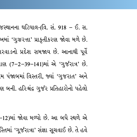
રાજસ્થાનના ઘટિયાલ-(વિ. સં. 918 – ઈ. સ.
ં ‘ગુજ્જરત્તા’ પ્રાકૃતીકરણ જોવા મળે છે.
ારવાડનો પ્રદેશ સમજાય છે. આનાથી પૂર્વે
ાણ (7–2–39–141)માં એ ‘ગુર્જરાત્ર’ છે.
 પંજાબમાં વિસ્તરી, જ્યાં ‘ગુજરાત’ અને
ની. હરિશ્ર્ચંદ્ર ગુર્જર પ્રતિહારોનો પહેલો
7–12)માં જોવા મળ્યો છે. આ બધે સ્થળે એ
 ‘ગૂર્જરાત્રા’ સંજ્ઞા સૂચવાઈ છે. તે હવે