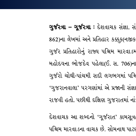
ગુર્જરત્રા – ગૂર્જરત્રા :
દેશવાચક સંજ્ઞા. સ
862)ના લેખમાં અને પ્રતિહાર કક્કુક(નજીક
ગુર્જર પ્રતિહારોનું રાજ્ય પશ્ચિમ માર
મહોદયના ભોજદેવ પહેલા(ઈ. સ. 706)ના અભ
ગુર્જરો ચોથી-પાંચમી સદી લગભગમાં પશ્ચ
‘ગુજરાનવાલા’ પરગણાંમાં એ પ્રજાની સંજ્ઞા 
રાજવી હતો. પછીથી દક્ષિણ ગુજરાતમાં ના
દેશવાચક આ શબ્દનો ‘ગૂર્જરાત’ કામસૂત્ર
પશ્ચિમ મારવાડના વાચક છે. સોમનાથ પાટણની