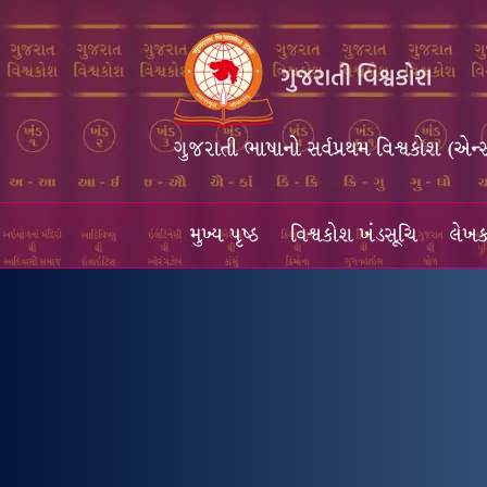
ગુજરાતી ભાષાનો સર્વપ્રથમ વિશ્વકોશ (એન્
મુખ્ય પૃષ્ઠ
વિશ્વકોશ ખંડસૂચિ
લેખક