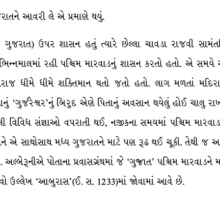
ાતને આવરી લે એ પ્રમાણે થયું.
ર ગુજરાત) ઉપર શાસન હતું ત્યારે છેલ્લા ચાવડા રાજવી સામંતસ
ભિન્નમાલમાં રહી પશ્ચિમ મારવાડનું શાસન કરતો હતો. એ સમયે એ પ
ાજ ધીમે ધીમે શક્તિમાન થતો જતો હતો. લાગ મળતાં મદિરામત
ું ‘ગુર્જરેશ્વર’નું બિરુદ એણે પિતાનું અવસાન થયેલું હોઈ ચાલુ ર
ાયેલી વિવિધ સંજ્ઞાઓ વપરાતી થઈ, નજીકના સમયમાં પશ્ચિમ મારવાડ
 એ સાથોસાથ મધ્ય ગુજરાતને માટે પણ રૂઢ થઈ ચૂકી. તેથી જ આચાર્ય હેમ
યો. અલ્બેરૂનીએ પોતાના પ્રવાસગ્રંથમાં જે ‘ગુજ્રાત’ પશ્ચિમ મારવાડને
વો ઉલ્લેખ ‘આબુરાસ’(ઈ. સ. 1233)માં જોવામાં આવે છે.