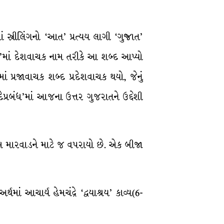
સ્ત્રીલિંગનો ‘આત’ પ્રત્યય લાગી ‘ગુજ્રાત’
દ’માં દેશવાચક નામ તરીકે આ શબ્દ આપ્યો
 પ્રજાવાચક શબ્દ પ્રદેશવાચક થયો, જેનું
ન્હડદેપ્રબંધ’માં આજના ઉત્તર ગુજરાતને ઉદ્દેશી
ચિમ મારવાડને માટે જ વપરાયો છે. એક બીજા
માં આચાર્ય હેમચંદ્રે ‘દ્વયાશ્રય’ કાવ્ય(6-