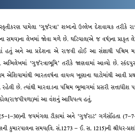
ંસ્કૃતીકરણ પામેલા ‘ગૂર્જરત્રા’ શબ્દનો ઉલ્લેખ દેશવાચક તરીકે 
ના સમય)ના લેખમાં જોવા મળે છે. ઘટિયાલ(એ જ વર્ષ)ના પ્રાકૃત લેખમા
વાડમાં હતું અને આ પ્રદેશના એ રાજવી હોઈ આ સંજ્ઞાથી પશ્ચિમ મ
િલેખમાં ‘ગુર્જરત્રાભૂમિ’ તરીકે જાણવામાં આવ્યો છે. સ્કંદપુર
િમ એશિયામાંથી ભારતવર્ષના વાયવ્ય ખૂણાના ઘાટોમાંથી આવી પ્રથમ
રહેલી છે. ત્યાંથી મારવાડના પશ્ચિમ ભૂભાગમાં પ્રસરી સત્તાધીશ પણ બ
ંદોલ(રાજપીપળા)માં આ વંશનું આધિપત્ય હતું.
(5–1–30)ની જયમંગલા ટીકામાં અને ‘ગુર્જરાટ’ ગર્ગસંહિતા (7–
 કુમારપાલના સમય(વિ. સં.1273 – ઈ. સ. 1215)ની શ્રીધર-પ્રશસ્તિમાં