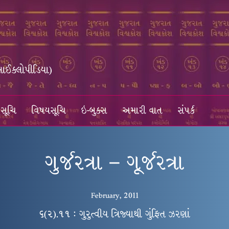
સાઈક્લોપીડિયા)
સૂચિ
વિષયસૂચિ
ઇ-બુક્સ
અમારી વાત
સંપર્ક
ગુર્જરત્રા – ગૂર્જરત્રા
February, 2011
૬(૨).૧૧ : ગુરુત્વીય ત્રિજ્યાથી ગુંફિત ઝરણાં