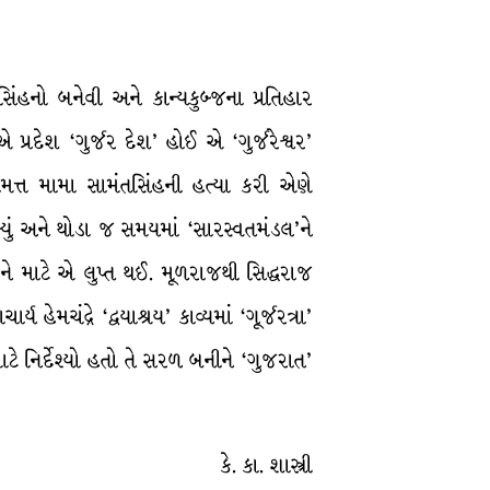
િંહનો બનેવી અને કાન્યકુબ્જના પ્રતિહાર
્રદેશ ‘ગુર્જર દેશ’ હોઈ એ ‘ગુર્જરેશ્વર’
્ત મામા સામંતસિંહની હત્યા કરી એણે
ાખ્યું અને થોડા જ સમયમાં ‘સારસ્વતમંડલ’ને
ને માટે એ લુપ્ત થઈ. મૂળરાજથી સિદ્ધરાજ
ચંદ્રે ‘દ્વયાશ્રય’ કાવ્યમાં ‘ગૂર્જરત્રા’
 માટે નિર્દેશ્યો હતો તે સરળ બનીને ‘ગુજરાત’
કે. કા. શાસ્ત્રી