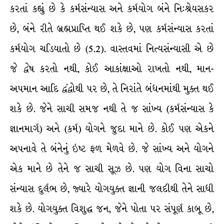
કરતાં કહ્યું છે કે કર્મસંન્યાસ અને કર્મયોગ બંને નિ:શ્રેયસકર
છે, બંને રીતે બ્રહ્મપ્રાપ્તિ થઈ શકે છે, પણ કર્મસંન્યાસ કરતાં
કર્મયોગ ચડિયાતો છે (5.2). વાસ્તવમાં નિત્યસંન્યાસી એ છે
જે દ્વેષ કરતો નથી, કોઈ આકાંક્ષાઓ રાખતો નથી, માન-
અપમાન આદિ દ્વંદ્વોથી પર છે, તે નિરાંતે બંધનમાંથી મુક્ત થઈ
શકે છે. જેને સાચી સમજ નથી તે જ સાંખ્ય (કર્મસંન્યાસ કે
જ્ઞાનમાર્ગ) અને (કર્મ) યોગને જુદા માને છે. કોઈ પણ એકને
અપનાવે તે બંનેનું ઇષ્ટ ફળ મેળવે છે. જે સાંખ્ય અને યોગને
એક માને છે તેને જ સાચી સૂઝ છે. પણ યોગ વિના સાચો
સંન્યાસ દુર્લભ છે, જ્યારે યોગયુક્ત જ્ઞાની જલદીથી તેને સાધી
શકે છે. યોગયુક્ત વિશુદ્ધ જન, જેને પોતા પર સંપૂર્ણ કાબૂ છે,