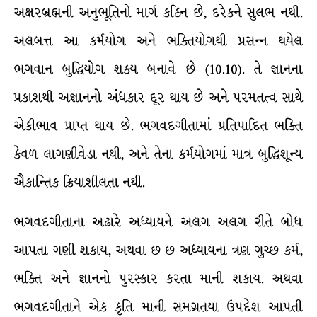
અક્ષરબ્રહ્મની અનુભૂતિનો માર્ગ કઠિન છે, દરેકને સુલભ નથી.
અલબત્ત આ કર્મયોગ અને ભક્તિયોગથી પ્રસન્ન થયેલ
ભગવાન બુદ્ધિયોગ શક્ય બનાવે છે (10.10). તે જ્ઞાનના
પ્રકાશથી અજ્ઞાનનો અંધકાર દૂર થાય છે અને પરમતત્વ સાથે
એકીભાવ પ્રાપ્ત થાય છે. ભગવદગીતામાં પ્રતિપાદિત ભક્તિ
કેવળ લાગણીવેડા નથી, અને તેના કર્મયોગમાં માત્ર બુદ્ધિશૂન્ય
ઐકાન્તિક ક્રિયાશીલતા નથી.
ભગવદગીતાના અઢારે અધ્યાયને અલગ અલગ રીતે બોધ
આપતા ગણી શકાય, અથવા છ છ અધ્યાયના ત્રણ ગુચ્છ કર્મ,
ભક્તિ અને જ્ઞાનનો પુરસ્કાર કરતા માની શકાય. અથવા
ભગવદગીતાને એક કૃતિ માની સમગ્રતયા ઉપદેશ આપતી