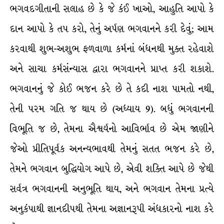
ભગવદગીતાની સલાહ છે કે જે કંઈ ખાઓ, આહુતિ આપો કે
દાન આપો કે તપ કરો, તેનું અર્પણ ભગવાનને કરી દેવું; આમ
કરવાથી શુભ-અશુભ ફળવાળા કર્મનાં બંધનથી મુક્ત રહેવાશે
અને સાચા કર્મસંન્યાસ દ્વારા ભગવાનને પ્રાપ્ત કરી શકાશે.
ભગવાનનું જે કોઈ ભજન કરે છે તે કદી નાશ પામતો નથી,
તેની પરમ ગતિ જ થાય છે (અધ્યાય 9). બધું ભગવાનની
વિભૂતિ જ છે, તેમના ઐશ્વર્યનો આવિર્ભાવ છે એમ જાણીને
જેઓ પ્રીતિપૂર્વક અનન્યભાવથી તેમનું સતત ભજન કરે છે,
તેમને ભગવાન બુદ્ધિયોગ આપે છે, એવી શક્તિ આપે છે જેથી
સર્વત્ર ભગવાનની અનુભૂતિ થાય, અને ભગવાન તેમના પ્રત્યે
અનુકંપાથી જ્ઞાનદીપથી તેમના અજ્ઞાનરૂપી અંધકારનો નાશ કરે