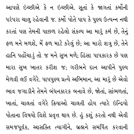
આપણે ઇચ્છીએ કે ન ઇચ્છીએ. સૂતાં કે જાગતાં કર્મોની
પરંપરા ચાલુ રહેવાની જ. કર્મો પોતે પાપ કે પુણ્ય ઉત્પન્ન નથી
કરતાં પણ તેમની પાછળ રહેલો સંકલ્પ આ મારું કર્મ છે, તેનું
ફળ મને મળશે, મેં ફળ માટે કરેલું છે; આ મારો શત્રુ છે, તેને
હાનિ પહોંચાડું તો જ મને સુખ મળે; હિંસા પાપકારક છે પણ
મારા સુખ ખાતર કરીશ જ; ગરીબને દાન આપીને પુણ્ય
મેળવી લઉં વગેરે. પાપપુણ્ય પ્રત્યે અભિમાન, આ મારું છે એવો
ભાવ જગાડીને તેમને બંધનકારક બનાવે છે, જોતાં, સાંભળતાં,
ખાતાં, ચાલતાં વગેરે ક્રિયાઓ ચાલતી હોય ત્યારે ઇન્દ્રિયો
પોતાના વિષયો વિશે પ્રવૃત્ત થાય છે. હું કશું કરતો નથી એવી
સમજપૂર્વક, આસક્તિ ત્યાગીને, બ્રહ્મને સમર્પિત કરવાની