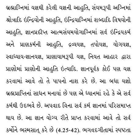
બ્રહ્માગ્નિમાં યજ્ઞથી કરેલી યજ્ઞની આહુતિ, સંયમરૂપી અગ્નિમાં
શ્રોત્રાદિ ઇન્દ્રિયોની આહુતિ, ઇન્દ્રિયાગ્નિમાં શબ્દાદિ વિષયોની
આહુતિ, જ્ઞાનપ્રદીપ્ત આત્મસંયમયોગાગ્નિમાં સર્વ ઇન્દ્રિયકર્મ
અને પ્રાણકર્મની આહુતિ, દ્રવ્યયજ્ઞ, તપોયજ્ઞ, યોગયજ્ઞ,
સ્વાધ્યાય-જ્ઞાનયજ્ઞ, પ્રાણાયામરૂપી યજ્ઞ, નિયત આહાર દ્વારા
પ્રાણોમાં પ્રાણોની આહુતિ ઇત્યાદિ. જ્ઞાનપૂર્વક કોઈ પણ યજ્ઞ
કરવામાં આવે તો તે પાપનો નાશ કરે છે. આ બધા યજ્ઞો
બ્રહ્મપ્રાપ્તિનાં સાધન મનાયાં છે પણ એ ધ્યાનમાં રહે કે એ સર્વ
કર્મથી ઉદભવે છે. અપવાદ વિના સર્વ કર્મ જ્ઞાનમાં પરિસમાપ્ત
થાય છે. આ જ્ઞાન યોગ્ય રીતે પ્રાપ્ત કરવામાં આવે તો સર્વ
કર્મોને ભસ્મસાત્ કરે છે (4.25-42). ભગવદગીતામાં સ્પષ્ટતા