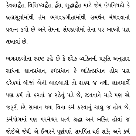
કેવલાદ્વૈત, વિશિષ્ટાદ્વૈત, દ્વૈત, શુદ્ધાદ્વૈત માટે જેમ ઉપનિષદો કે
બ્રહ્મસૂત્રોમાંથી તેમ ભગવદગીતામાંથી સમર્થન મેળવવાનો
પ્રયત્ન કર્યો છે અને તેમના સંપ્રદાયોમાં તેના પર ભાષ્યો પણ
લખાયાં છે.
ભગવદગીતા સ્પષ્ટ કહે છે કે દરેક વ્યક્તિની પ્રકૃતિ અનુસાર
સાધના જ્ઞાનપ્રધાન, કર્મપ્રધાન કે ભક્તિપ્રધાન હોય પણ
દરેકમાં બીજાં બેની બાદબાકી તો શક્ય જ નથી. જ્ઞાનમાર્ગે
પણ કર્મ તો કરતાં જ રહેવું પડે છે, જીવવાને માટે પણ એ
જરૂરી છે, સભાન થયા વિના કર્મ કરવાનું ચાલુ જ હોય છે.
કર્મયોગમાં પણ પરમેશ્વર પ્રત્યે શ્રદ્ધા અને ભક્તિ હોવાં જ
જોઈએ જેથી એ ઈશ્વરને પૂર્ણપણે સમર્પિત થઈ શકે; અને કર્મ