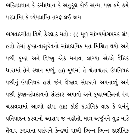
ભક્તિપ્રધાન કે કર્મપ્રધાન કે અનુકૂલ કોઈ અન્ય, પણ ક્રમે ક્રમે
પરપ્રાપ્તિ કે ધ્યેયપ્રાપ્તિ તરફ લઈ જાય.
ભગવદગીતા વિશે કેટલાક મતો : (i) મૂળ સાંખ્યયોગપરક ગ્રંથ
હતો તેમાં કૃષ્ણ-વાસુદેવનો સાંપ્રદાયિક મત મિશ્રિત થયો અને
પછી કૃષ્ણ અને વિષ્ણુ એક મનાવા લાગ્યા એટલે વૈદિક
ધારામાં તેને સ્થાન મળ્યું. (ii) મૂળમાં તે શ્વેતાશ્વતર ઉપનિષદ
પછીનું ઉપનિષદ હશે જેને વૈષ્ણવ સંપ્રદાયે અપનાવ્યું અને
પછી કૃષ્ણ-સંપ્રદાયનો સંસ્કાર અપાયો અને કૃષ્ણભક્તિનો રંગ
ચડાવવામાં આવ્યો હોય. (iii) કોઈ દાર્શનિક વાદ કે ધર્મનું
પ્રતિપાદન કરવાનો આશય જ નહોતો, માત્ર અર્જુનને યુદ્ધ માટે
તૈયાર કરવાના પ્રસંગને કેન્દ્રમાં રાખી ભિન્ન ભિન્ન દાર્શનિક