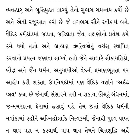
વ્યવહારુ અને બુદ્ધિયુક્ત લાગ્યું તેનો સુભગ સમન્વય કર્યો છે
અને એવી રજૂઆત કરી છે જે લગભગ સૌને સ્વીકાર્ય બને.
વૈદિક કર્મકાંડમાં જડતા, જટિલતા જેવાં લક્ષણોનો પ્રવેશ ક્રમે
ક્રમે થયો હતો અને બ્રાહ્મણ ઋત્વિજોનું વર્ચસ્ સ્થાપિત
કરવાનો પ્રયત્ન જણાવા લાગ્યો હતો જેને આધારે લૌકાયતિકો,
બૌદ્ધ અને જૈન ધર્મના અનુયાયીઓ વેદની પ્રમાણભૂતતા પર
આક્ષેપ કરી શકતા. ઉપનિષદોમાં પણ વૈદિક યજ્ઞોને ‘અર્દઢ
પ્લવ’ કહ્યા છે જેનાથી સંસારને તરી ન શકાય, ઊલટું બંધનમાં,
જન્મમરણના ફેરામાં ફસાવું પડે. તેમ છતાં વૈદિક ધર્મની
મર્યાદામાં રહીને અગ્નિહોત્રાદિ નિત્યકર્મો, જેનાથી પુણ્ય પ્રાપ્ત
ન થાય પણ ન કરવાથી પાપ થાય તેમને ચિત્તશુદ્ધિ અર્થે