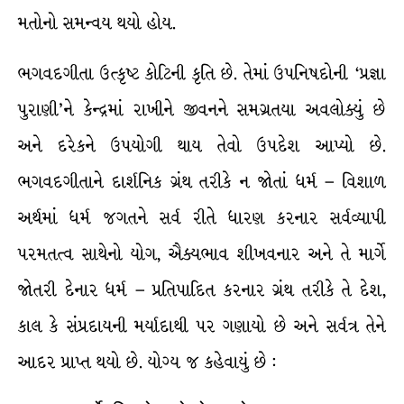
મતોનો સમન્વય થયો હોય.
ભગવદગીતા ઉત્કૃષ્ટ કોટિની કૃતિ છે. તેમાં ઉપનિષદોની ‘પ્રજ્ઞા
પુરાણી’ને કેન્દ્રમાં રાખીને જીવનને સમગ્રતયા અવલોક્યું છે
અને દરેકને ઉપયોગી થાય તેવો ઉપદેશ આપ્યો છે.
ભગવદગીતાને દાર્શનિક ગ્રંથ તરીકે ન જોતાં ધર્મ – વિશાળ
અર્થમાં ધર્મ જગતને સર્વ રીતે ધારણ કરનાર સર્વવ્યાપી
પરમતત્વ સાથેનો યોગ, ઐક્યભાવ શીખવનાર અને તે માર્ગે
જોતરી દેનાર ધર્મ – પ્રતિપાદિત કરનાર ગ્રંથ તરીકે તે દેશ,
કાલ કે સંપ્રદાયની મર્યાદાથી પર ગણાયો છે અને સર્વત્ર તેને
આદર પ્રાપ્ત થયો છે. યોગ્ય જ કહેવાયું છે :