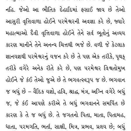
નહિ. જેઓ આ ભૌતિક દેહાદિમાં ફસાઈ જાય છે તેઓ
આસુરી વૃત્તિવાળા હોઈને પરમેશ્વરની અવજ્ઞા કરે છે, જ્યારે
મહાત્માઓ દૈવી વૃત્તિવાળા હોઈને તેને સર્વ ભૂતોનું અવ્યય
કારણ માનીને તેને અનન્ય ચિત્તથી ભજે છે. વળી જે કેટલાક
જ્ઞાનયજ્ઞથી પરમેશ્વરનું યજન કરે છે તે પણ એક તરીકે, પૃથક્
તરીકે વગેરે અનેક રીતે કરે છે, પણ પરમેશ્વર વિશ્વતોમુખ
હોઈને જે કંઈ તેઓ જુએ છે તે ભગવત્સ્વરૂપ જ છે. ભગવાન
જ બધું છે – વૈદિક યજ્ઞો, હવિ, શ્રાદ્ધ, મંત્ર, અગ્નિ વગેરે બધું
જ, જે કંઈ આપણે કરીએ તે બધું ભગવાનને સમર્પિત છે
કારણ કે તે જ બધું છે. તે જગતનો પિતા, માતા, પિતામહ,
ધાતા, પરમગતિ, ભર્તા, સાક્ષી, મિત્ર, પ્રભવ, પ્રલય છે; બધું