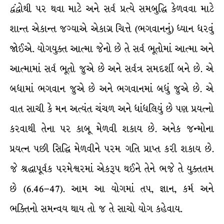
દ્વંદ્વોથી પર થવા માટે અને સર્વ પ્રત્યે સમબુદ્ધિ કેળવવા માટે
શાન્ત એકાન્ત જગ્યાએ એકાગ્ર ચિત્તે (ભગવાનનું) ધ્યાન ધરવું
જોઈએ. યોગયુક્ત આત્મા જેનો છે તે સર્વ ભૂતોમાં આત્મા અને
આત્મામાં સર્વ ભૂતો જુએ છે અને સર્વત્ર સમદર્શી બને છે. એ
બધામાં ભગવાન જુએ છે અને ભગવાનમાં બધું જુએ છે. એ
વાત સાચી કે મન અત્યંત ચંચળ અને ધાંધલિયું છે પણ પ્રયત્નો
કરવાથી તેના પર કાબૂ મેળવી શકાય છે. અનેક જન્મોના
પ્રયત્ન પછી સિદ્ધિ મેળવીને પરમ ગતિ પ્રાપ્ત કરી શકાય છે.
જે શ્રદ્ધાપૂર્વક પરમેશ્વરમાં એકરૂપ થઈને તેને ભજે તે યુક્તતમ
છે (6.46–47). આમ આ યોગમાં તપ, જ્ઞાન, કર્મ અને
ભક્તિનો સમન્વય થાય તો જ તે સાચો યોગ કહેવાય.