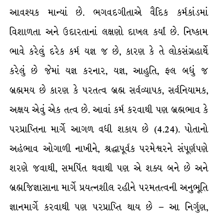
આવશ્યક માન્યાં છે. ભગવદગીતાએ વૈદિક કર્મકાંડમાં
વિશાળતા અને ઉદારતાનાં લક્ષણો દાખલ કર્યાં છે. નિષ્કામ
ભાવે કરેલું દરેક કર્મ યજ્ઞ જ છે, કારણ કે તે લોકસંગ્રહાર્થે
કરેલું છે જેમાં યજ્ઞ કરનાર, યજ્ઞ, આહુતિ, ફલ બધું જ
બ્રહ્મમય છે કારણ કે પરતત્વ બ્રહ્મ સર્વવ્યાપક, સર્વનિયામક,
અક્ષય એવું એક તત્વ છે. આવાં કર્મ કરવાથી પણ બ્રહ્મભાવ કે
પરપ્રાપ્તિના માર્ગે આગળ વધી શકાય છે (4.24). પોતાનો
અહંભાવ ઓગાળી નાખીને, શ્રદ્ધાપૂર્વક પરમેશ્વરને સંપૂર્ણપણે
શરણે જવાથી, સમર્પિત થવાથી પણ એ શક્ય બને છે અને
બ્રહ્મજિજ્ઞાસાના માર્ગે પ્રયત્નશીલ રહીને પરમતત્વની અનુભૂતિ
જ્ઞાનમાર્ગે કરવાથી પણ પરપ્રાપ્તિ થાય છે – આ નિર્ગુણ,