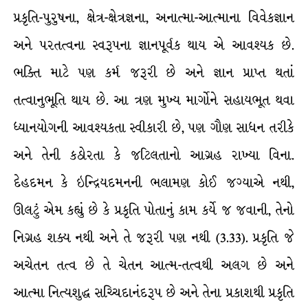
પ્રકૃતિ-પુરુષના, ક્ષેત્ર-ક્ષેત્રજ્ઞના, અનાત્મા-આત્માના વિવેકજ્ઞાન
અને પરતત્વના સ્વરૂપના જ્ઞાનપૂર્વક થાય એ આવશ્યક છે.
ભક્તિ માટે પણ કર્મ જરૂરી છે અને જ્ઞાન પ્રાપ્ત થતાં
તત્વાનુભૂતિ થાય છે. આ ત્રણ મુખ્ય માર્ગોને સહાયભૂત થવા
ધ્યાનયોગની આવશ્યકતા સ્વીકારી છે, પણ ગૌણ સાધન તરીકે
અને તેની કઠોરતા કે જટિલતાનો આગ્રહ રાખ્યા વિના.
દેહદમન કે ઇન્દ્રિયદમનની ભલામણ કોઈ જગ્યાએ નથી,
ઊલટું એમ કહ્યું છે કે પ્રકૃતિ પોતાનું કામ કર્યે જ જવાની, તેનો
નિગ્રહ શક્ય નથી અને તે જરૂરી પણ નથી (3.33). પ્રકૃતિ જે
અચેતન તત્વ છે તે ચેતન આત્મ-તત્વથી અલગ છે અને
આત્મા નિત્યશુદ્ધ સચ્ચિદાનંદરૂપ છે અને તેના પ્રકાશથી પ્રકૃતિ