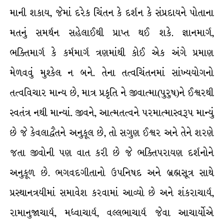
માની શકાય, જેમાં દરેક ચિંતન કે દર્શન કે સંપ્રદાયને પોતાના
મતનું સમર્થન સહેલાઈથી પ્રાપ્ત થઈ શકે. જ્ઞાનમાર્ગ,
ભક્તિમાર્ગ કે કર્મમાર્ગ ત્રણમાંથી કોઈ એક અંગે પ્રમાણ
મેળવવું મુશ્કેલ ન બને. તેના તત્વચિંતનમાં સાંખ્યયોગનો
તત્વવિચાર માન્ય છે, માત્ર પ્રકૃતિ ને જીવાત્મા(પુરુષ)ને ઈશ્વરથી
સ્વતંત્ર નથી માન્યાં. જીવને, આત્મતત્વને પરમાત્માસ્વરૂપ માન્યું
છે જે કેવલાદ્વૈતને અનુકૂલ છે, તો સગુણ ઈશ્વર અને તેને શરણે
જતા જીવોની પણ વાત કરી છે જે ભક્તિપરાયણ દર્શનોને
અનુકૂળ છે. ભગવદગીતાનો ઉપનિષદ અને બ્રહ્મસૂત્ર સાથે
પ્રસ્થાનત્રયીમાં સમાવેશ કરવામાં આવ્યો છે અને શંકરાચાર્ય,
રામાનુજાચાર્ય, મધ્વાચાર્ય, વલ્લભાચાર્ય જેવા આચાર્યોએ