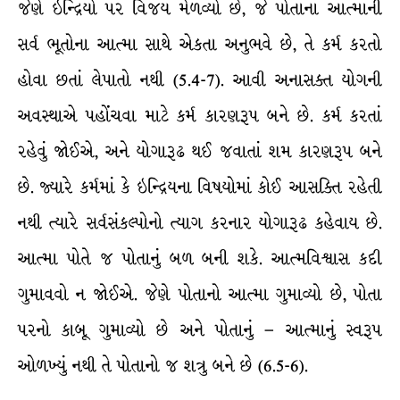
જેણે ઇન્દ્રિયો પર વિજય મેળવ્યો છે, જે પોતાના આત્માની
સર્વ ભૂતોના આત્મા સાથે એકતા અનુભવે છે, તે કર્મ કરતો
હોવા છતાં લેપાતો નથી (5.4-7). આવી અનાસક્ત યોગની
અવસ્થાએ પહોંચવા માટે કર્મ કારણરૂપ બને છે. કર્મ કરતાં
રહેવું જોઈએ, અને યોગારૂઢ થઈ જવાતાં શમ કારણરૂપ બને
છે. જ્યારે કર્મમાં કે ઇન્દ્રિયના વિષયોમાં કોઈ આસક્તિ રહેતી
નથી ત્યારે સર્વસંકલ્પોનો ત્યાગ કરનાર યોગારૂઢ કહેવાય છે.
આત્મા પોતે જ પોતાનું બળ બની શકે. આત્મવિશ્વાસ કદી
ગુમાવવો ન જોઈએ. જેણે પોતાનો આત્મા ગુમાવ્યો છે, પોતા
પરનો કાબૂ ગુમાવ્યો છે અને પોતાનું – આત્માનું સ્વરૂપ
ઓળખ્યું નથી તે પોતાનો જ શત્રુ બને છે (6.5-6).