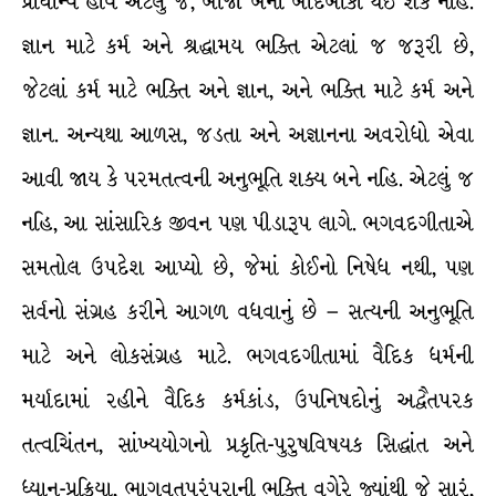
પ્રાધાન્ય હોય એટલું જ, બીજાં બેની બાદબાકી થઈ શકે નહિ.
જ્ઞાન માટે કર્મ અને શ્રદ્ધામય ભક્તિ એટલાં જ જરૂરી છે,
જેટલાં કર્મ માટે ભક્તિ અને જ્ઞાન, અને ભક્તિ માટે કર્મ અને
જ્ઞાન. અન્યથા આળસ, જડતા અને અજ્ઞાનના અવરોધો એવા
આવી જાય કે પરમતત્વની અનુભૂતિ શક્ય બને નહિ. એટલું જ
નહિ, આ સાંસારિક જીવન પણ પીડારૂપ લાગે. ભગવદગીતાએ
સમતોલ ઉપદેશ આપ્યો છે, જેમાં કોઈનો નિષેધ નથી, પણ
સર્વનો સંગ્રહ કરીને આગળ વધવાનું છે – સત્યની અનુભૂતિ
માટે અને લોકસંગ્રહ માટે. ભગવદગીતામાં વૈદિક ધર્મની
મર્યાદામાં રહીને વૈદિક કર્મકાંડ, ઉપનિષદોનું અદ્વૈતપરક
તત્વચિંતન, સાંખ્યયોગનો પ્રકૃતિ-પુરુષવિષયક સિદ્ધાંત અને
ધ્યાન-પ્રક્રિયા, ભાગવતપરંપરાની ભક્તિ વગેરે જ્યાંથી જે સારું,