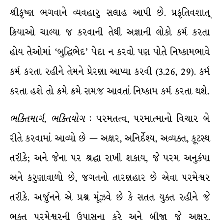
શ્રીકૃષ્ણ ભગવાને વ્યવહારુ સલાહ આપી છે. પ્રકૃતિવશાત્
ક્રિયાઓ ચાલ્યા જ કરવાની તેથી અજ્ઞાની લોકો કર્મ કરતા
હોય તેઓમાં ‘બુદ્ધિભેદ’ પેદા ન કરવો પણ પોતે નિષ્કામભાવે
કર્મ કરતા રહીને તેમને પ્રેરણા આપ્યા કરવી (3.26, 29). કર્મ
કરતા હશે તો ક્રમે ક્રમે સમજ આવતાં નિષ્કામ કર્મ કરતા થશે.
ભક્તિમાર્ગ
,
ભક્તિયોગ
: પરમતત્વ, પરમાત્માનો વિચાર બે
રીતે કરવામાં આવ્યો છે — અક્ષર, અનિર્દેશ્ય, અવ્યક્ત, કૂટસ્થ
તરીકે; અને જેના પર શ્રદ્ધા રાખી શકાય, જે પરમ અનુકંપા
અને કરુણાવાળો છે, જગતનો તારણહાર છે એવા પરમેશ્વર
તરીકે. અર્જુનને એ પ્રશ્ન મૂંઝવે છે કે સતત યુક્ત રહીને જે
ભક્ત પરમેશ્વરની ઉપાસના કરે અને બીજા જે અક્ષર,