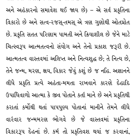
અને અહંકારનો સમાવેશ થઈ જાય છે) – એ સર્વ પ્રકૃતિના
વિકારો છે અને સત્વ-રજસ્-તમસ્ એ ત્રણ ગુણોથી ઓતપ્રોત
છે. પ્રકૃતિ સતત પરિણામ પામતી અને ક્રિયાશીલ છે જેને માટે
ચિત્સ્વરૂપ આત્મતત્વનો સંયોગ અને તેનો પ્રકાશ જરૂરી છે.
આત્મતત્વ વાસ્તવમાં અલિપ્ત અને નિત્યશુદ્ધ છે; તે નિત્ય છે,
તેને જન્મ, મરણ, ક્ષય, વિકાર જેવું કશું છે જ નહિ. અજ્ઞાનને
લીધે પ્રકૃતિ પ્રત્યે અહંતા-મમતા રાખવાને કારણે દેહાદિ
ઉપાધિવાળો આત્મા કે જીવ પોતાને કર્તા માને છે અને પ્રકૃતિથી
કરાતાં કર્મોથી થતાં પાપપુણ્ય પોતાનાં માનીને તેમને લીધે
વારંવાર જન્મમરણ ભોગવે છે જે વાસ્તવમાં પ્રકૃતિના
વિકારરૂપ દેહનાં છે. કર્મ તો પ્રકૃતિવશ થયાં જ કરવાનાં,