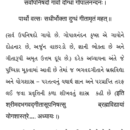
सर्वोपनिषदो गावो दोग्धा गोपालनन्दन: ।
पार्थो वत्सः सधीर्भोक्ता दुग्धं गीतामृतं महत् ।।
(સર્વ ઉપનિષદો ગાયો છે. ગોપાલનંદન કૃષ્ણ એ ગાયોને
દોહનાર છે, અર્જુન વાછરડો છે, જ્ઞાની ભોક્તા છે અને
ગીતારૂપી અમૃત ઉત્તમ દૂધ છે.) દરેક અધ્યાયના અંતે જે
પુષ્પિકા મૂકવામાં આવી છે તેમાં જ ભગવદગીતાને બ્રહ્મવિદ્યા
અને યોગશાસ્ત્ર – પરતત્વનું યથાર્થ જ્ઞાન અને પરપ્રાપ્તિ તરફ
લઈ જવા પ્રવૃત્તિની કળા શીખવતું શાસ્ત્ર કહી છે (इति
श्रीमदभगवद्गीतासूपनिषत्सु ब्रह्मविद्यायां
योगशास्त्रे…. अध्याय: ।)