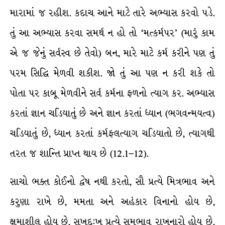
મારામાં જ રહીશ. કદાચ આને માટે તારે અભ્યાસ કરવો પડે.
તું આ અભ્યાસ કરવા સમર્થ ન હો તો ‘મત્કર્મપર’ (મારું કામ
એ જ જેનું સર્વસ્વ છે તેવો) બન, મારે માટે કર્મ કરીને પણ તું
પરમ સિદ્ધિ મેળવી શકીશ. જો તું આ પણ ન કરી શકે તો
પોતા પર કાબૂ મેળવીને સર્વ કર્મના ફળનો ત્યાગ કર. અભ્યાસ
કરતાં જ્ઞાન ચડિયાતું છે અને જ્ઞાન કરતાં ધ્યાન (ભગવન્મયત્વ)
ચડિયાતું છે, ધ્યાન કરતાં કર્મફલત્યાગ ચડિયાતો છે, ત્યાગથી
તરત જ શાન્તિ પ્રાપ્ત થાય છે (12.1–12).
સાચો ભક્ત કોઈનો દ્વેષ નથી કરતો, સૌ પ્રત્યે મિત્રભાવ અને
કરુણા રાખે છે, મમતા અને અહંકાર વિનાનો હોય છે,
ક્ષમાશીલ હોય છે, સુખદુ:ખ પ્રત્યે સમભાવ રાખનારો હોય છે,