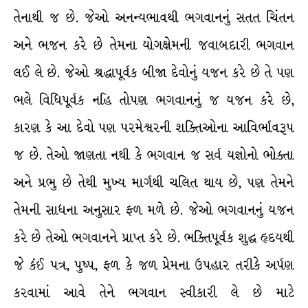
તેનાથી જ છે. જેઓ અનન્યભાવથી ભગવાનનું સતત ચિંતન
અને ભજન કરે છે તેમના યોગક્ષેમની જવાબદારી ભગવાન
લઈ લે છે. જેઓ શ્રદ્ધાપૂર્વક બીજા દેવોનું યજન કરે છે તે પણ
ભલે વિધિપૂર્વક નહિ તોપણ ભગવાનનું જ યજન કરે છે,
કારણ કે આ દેવો પણ પરમેશ્વરની શક્તિઓના આવિર્ભાવરૂપ
જ છે. તેઓ જાણતા નથી કે ભગવાન જ સર્વ યજ્ઞોનો ભોક્તા
અને પ્રભુ છે તેથી મુખ્ય માર્ગથી ચલિત થાય છે, પણ તેમને
તેમની સાધના અનુસાર ફળ મળે છે. જેઓ ભગવાનનું યજન
કરે છે તેઓ ભગવાનને પ્રાપ્ત કરે છે. ભક્તિપૂર્વક શુદ્ધ હૃદયથી
જે કંઈ પત્ર, પુષ્પ, ફળ કે જળ પ્રેમના ઉપહાર તરીકે અર્પણ
કરવામાં આવે તેને ભગવાન સ્વીકારી લે છે માટે