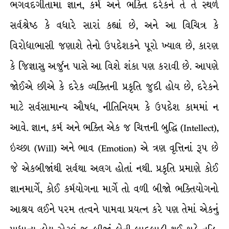
ભગવદગીતામાં જ્ઞાન, કર્મ અને ભક્તિ દરેકને તે તે સ્થળે
સર્વશ્રેષ્ઠ કે વધારે સારાં કહ્યાં છે, અને આ વિચિત્ર કે
વિરોધાભાસી જણાશે તેનો ઉપદેશકને પૂરો ખ્યાલ છે, કારણ
કે જિજ્ઞાસુ અર્જુન પાસે આ વિશે શંકા પણ કરાવી છે. આપણે
જોઈએ છીએ કે દરેક વ્યક્તિની પ્રકૃતિ જુદી હોય છે, દરેકને
માટે સર્વસામાન્ય ઔષધ, નીતિનિયમ કે ઉપદેશ કામમાં ન
આવે. જ્ઞાન, કર્મ અને ભક્તિ એક જ ચિત્તની બુદ્ધિ (Intellect),
ઇચ્છા (Will) અને ભાવ (Emotion) એ ત્રણ વૃત્તિનાં રૂપ છે
જે એકબીજાંથી સર્વથા અલગ હોતાં નથી. પ્રકૃતિ પ્રમાણે કોઈ
જ્ઞાનમાર્ગે, કોઈ કર્મયોગના માર્ગે તો વળી બીજો ભક્તિયોગનો
આશ્રય લઈને પરમ તત્વને પામવા પ્રયત્ન કરે પણ તેમાં એકનું