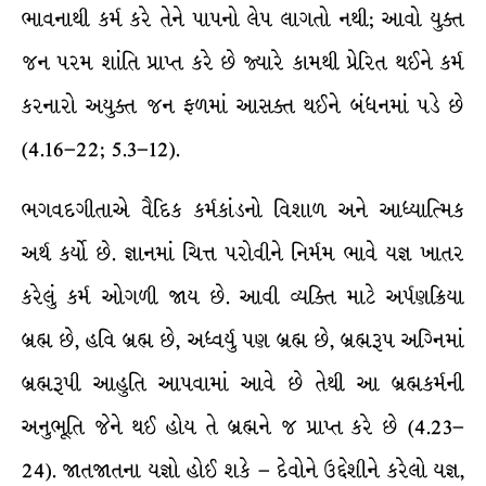
ભાવનાથી કર્મ કરે તેને પાપનો લેપ લાગતો નથી; આવો યુક્ત
જન પરમ શાંતિ પ્રાપ્ત કરે છે જ્યારે કામથી પ્રેરિત થઈને કર્મ
કરનારો અયુક્ત જન ફળમાં આસક્ત થઈને બંધનમાં પડે છે
(4.16–22; 5.3–12).
ભગવદગીતાએ વૈદિક કર્મકાંડનો વિશાળ અને આધ્યાત્મિક
અર્થ કર્યો છે. જ્ઞાનમાં ચિત્ત પરોવીને નિર્મમ ભાવે યજ્ઞ ખાતર
કરેલું કર્મ ઓગળી જાય છે. આવી વ્યક્તિ માટે અર્પણક્રિયા
બ્રહ્મ છે, હવિ બ્રહ્મ છે, અધ્વર્યુ પણ બ્રહ્મ છે, બ્રહ્મરૂપ અગ્નિમાં
બ્રહ્મરૂપી આહુતિ આપવામાં આવે છે તેથી આ બ્રહ્મકર્મની
અનુભૂતિ જેને થઈ હોય તે બ્રહ્મને જ પ્રાપ્ત કરે છે (4.23–
24). જાતજાતના યજ્ઞો હોઈ શકે – દેવોને ઉદ્દેશીને કરેલો યજ્ઞ,