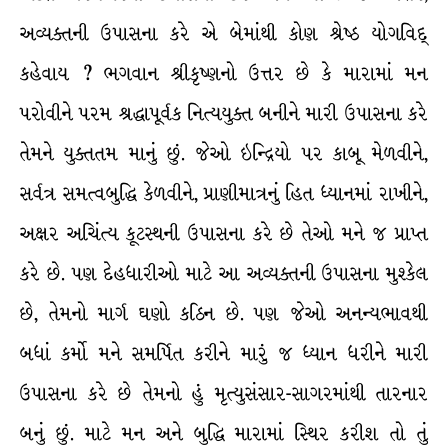
અવ્યક્તની ઉપાસના કરે એ બેમાંથી કોણ શ્રેષ્ઠ યોગવિદ્
કહેવાય ? ભગવાન શ્રીકૃષ્ણનો ઉત્તર છે કે મારામાં મન
પરોવીને પરમ શ્રદ્ધાપૂર્વક નિત્યયુક્ત બનીને મારી ઉપાસના કરે
તેમને યુક્તતમ માનું છું. જેઓ ઇન્દ્રિયો પર કાબૂ મેળવીને,
સર્વત્ર સમત્વબુદ્ધિ કેળવીને, પ્રાણીમાત્રનું હિત ધ્યાનમાં રાખીને,
અક્ષર અચિંત્ય કૂટસ્થની ઉપાસના કરે છે તેઓ મને જ પ્રાપ્ત
કરે છે. પણ દેહધારીઓ માટે આ અવ્યક્તની ઉપાસના મુશ્કેલ
છે, તેમનો માર્ગ ઘણો કઠિન છે. પણ જેઓ અનન્યભાવથી
બધાં કર્મો મને સમર્પિત કરીને મારું જ ધ્યાન ધરીને મારી
ઉપાસના કરે છે તેમનો હું મૃત્યુસંસાર-સાગરમાંથી તારનાર
બનું છું. માટે મન અને બુદ્ધિ મારામાં સ્થિર કરીશ તો તું