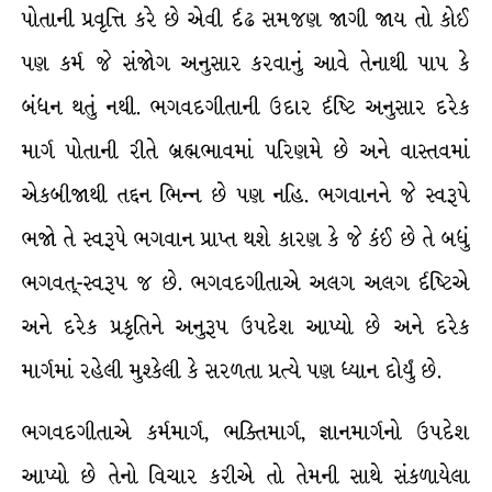
પોતાની પ્રવૃત્તિ કરે છે એવી ર્દઢ સમજણ જાગી જાય તો કોઈ
પણ કર્મ જે સંજોગ અનુસાર કરવાનું આવે તેનાથી પાપ કે
બંધન થતું નથી. ભગવદગીતાની ઉદાર ર્દષ્ટિ અનુસાર દરેક
માર્ગ પોતાની રીતે બ્રહ્મભાવમાં પરિણમે છે અને વાસ્તવમાં
એકબીજાથી તદ્દન ભિન્ન છે પણ નહિ. ભગવાનને જે સ્વરૂપે
ભજો તે સ્વરૂપે ભગવાન પ્રાપ્ત થશે કારણ કે જે કંઈ છે તે બધું
ભગવત્-સ્વરૂપ જ છે. ભગવદગીતાએ અલગ અલગ ર્દષ્ટિએ
અને દરેક પ્રકૃતિને અનુરૂપ ઉપદેશ આપ્યો છે અને દરેક
માર્ગમાં રહેલી મુશ્કેલી કે સરળતા પ્રત્યે પણ ધ્યાન દોર્યું છે.
ભગવદગીતાએ કર્મમાર્ગ, ભક્તિમાર્ગ, જ્ઞાનમાર્ગનો ઉપદેશ
આપ્યો છે તેનો વિચાર કરીએ તો તેમની સાથે સંકળાયેલા