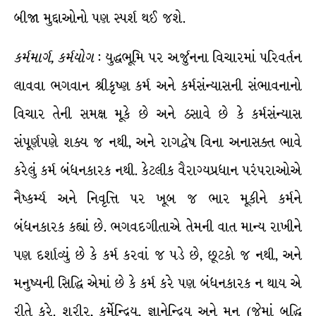
બીજા મુદ્દાઓનો પણ સ્પર્શ થઈ જશે.
કર્મમાર્ગ
,
કર્મયોગ
: યુદ્ધભૂમિ પર અર્જુનના વિચારમાં પરિવર્તન
લાવવા ભગવાન શ્રીકૃષ્ણ કર્મ અને કર્મસંન્યાસની સંભાવનાનો
વિચાર તેની સમક્ષ મૂકે છે અને ઠસાવે છે કે કર્મસંન્યાસ
સંપૂર્ણપણે શક્ય જ નથી, અને રાગદ્વેષ વિના અનાસક્ત ભાવે
કરેલું કર્મ બંધનકારક નથી. કેટલીક વૈરાગ્યપ્રધાન પરંપરાઓએ
નૈષ્કર્મ્ય અને નિવૃત્તિ પર ખૂબ જ ભાર મૂકીને કર્મને
બંધનકારક કહ્યાં છે. ભગવદગીતાએ તેમની વાત માન્ય રાખીને
પણ દર્શાવ્યું છે કે કર્મ કરવાં જ પડે છે, છૂટકો જ નથી, અને
મનુષ્યની સિદ્ધિ એમાં છે કે કર્મ કરે પણ બંધનકારક ન થાય એ
રીતે કરે. શરીર, કર્મેન્દ્રિય, જ્ઞાનેન્દ્રિય અને મન (જેમાં બુદ્ધિ