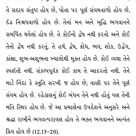
તે સદાય સંતુષ્ટ હોય છે, પોતા પર પૂર્ણ સંયમવાળો હોય છે,
ર્દઢ નિશ્ચયવાળો હોય છે. તેનાં મન અને બુદ્ધિ ભગવાનને
સમર્પિત થયેલાં હોય છે. તે કોઈનો દ્વેષ નથી કરતો અને કોઈ
તેનો દ્વેષ નથી કરતું. તે હર્ષ, દ્વેષ, ક્રોધ, ભય, શોક, ઉદ્વેગ,
કાંક્ષા, શુભ-અશુભના ખ્યાલોથી મુક્ત હોય છે. કોઈ વ્યથા તેને
સ્પર્શતી નથી. સંકલ્પપૂર્વક કોઈ કામ તે આદરતો નથી. તેને
માટે નિંદા કે સ્તુતિ સરખી જ હોય છે; વાણી પર તેને પૂર્ણ
સંયમ હોય છે. રહેઠાણનું કોઈ બંધન તેને નથી હોતું પણ તેની
મતિ સ્થિર હોય છે. જે આ પ્રમાણેના ઉપદેશને અનુસરે અને
શ્રદ્ધા રાખીને ભગવત્પરાયણ હોય તે ભક્ત ભગવાનને અત્યંત
પ્રિય હોય છે (12.13–20).