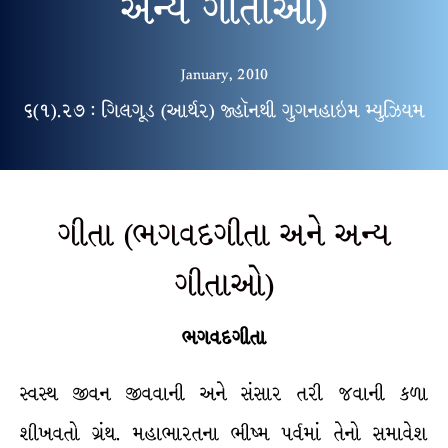
અન્ય ગીતાઓ)
January, 2010
૬(૧).૨૭ : ગિલગૂડ (આર્થર) જ્હૉનથી ગુગનહાઇમ મ્યુઝિયમ
ગીતા (ભગવદગીતા અને અન્ય
ગીતાઓ)
ભગવદગીતા
સ્વસ્થ જીવન જીવવાની અને સંસાર તરી જવાની કળા
શીખવતો ગ્રંથ. મહાભારતના ભીષ્મ પર્વમાં તેનો સમાવેશ