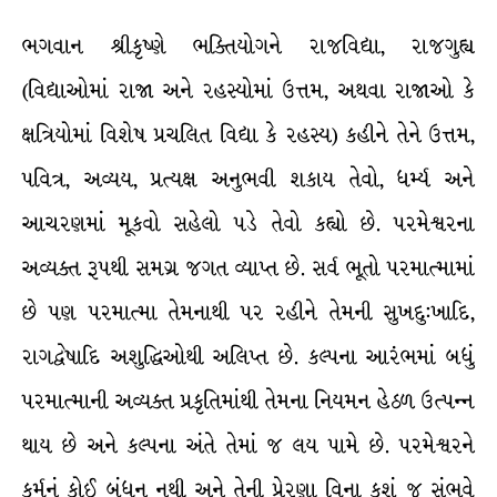
ભગવાન શ્રીકૃષ્ણે ભક્તિયોગને રાજવિદ્યા, રાજગુહ્ય
(વિદ્યાઓમાં રાજા અને રહસ્યોમાં ઉત્તમ, અથવા રાજાઓ કે
ક્ષત્રિયોમાં વિશેષ પ્રચલિત વિદ્યા કે રહસ્ય) કહીને તેને ઉત્તમ,
પવિત્ર, અવ્યય, પ્રત્યક્ષ અનુભવી શકાય તેવો, ધર્મ્ય અને
આચરણમાં મૂકવો સહેલો પડે તેવો કહ્યો છે. પરમેશ્વરના
અવ્યક્ત રૂપથી સમગ્ર જગત વ્યાપ્ત છે. સર્વ ભૂતો પરમાત્મામાં
છે પણ પરમાત્મા તેમનાથી પર રહીને તેમની સુખદુ:ખાદિ,
રાગદ્વેષાદિ અશુદ્ધિઓથી અલિપ્ત છે. કલ્પના આરંભમાં બધું
પરમાત્માની અવ્યક્ત પ્રકૃતિમાંથી તેમના નિયમન હેઠળ ઉત્પન્ન
થાય છે અને કલ્પના અંતે તેમાં જ લય પામે છે. પરમેશ્વરને
કર્મનું કોઈ બંધન નથી અને તેની પ્રેરણા વિના કશું જ સંભવે