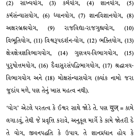
(2) સાંખ્યયોગ, (3) કર્મયોગ, (4) જ્ઞાનયોગ, (5)
કર્મસંન્યાસયોગ, (6) ધ્યાનયોગ, (7) જ્ઞાનવિજ્ઞાનયોગ, (8)
અક્ષરબ્રહ્મયોગ, (9) રાજવિદ્યા-રાજગુહ્યયોગ, (10)
વિભૂતિયોગ, (11) વિશ્વરૂપદર્શન-યોગ, (12) ભક્તિયોગ, (13)
ક્ષેત્રક્ષેત્રજ્ઞવિભાગયોગ, (14) ગુણત્રય-વિભાગયોગ, (15)
પુરુષોત્તમયોગ, (16) દૈવાસુરસંપદ્વિભાગયોગ, (17) શ્રદ્ધાત્રય-
વિભાગયોગ અને (18) મોક્ષસંન્યાસયોગ (ક્યાંક નામો જરા
જુદાંય મળે, પણ તેનું ખાસ મહત્વ નથી).
‘યોગ’ એટલે પરતત્વ કે ઈશ્વર સાથે જોડે તે. પણ युज् = કામે
લગાડવું, તેથી જે પ્રવૃત્તિ કરાવે, અનુકૂલ માર્ગે કે કામે જોતરી દે
તે યોગ, જીવનપદ્ધતિ કે ઉપાય. તે જ્ઞાનપ્રધાન હોય કે