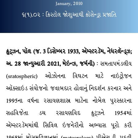
January, 2010
૬(૧).૦૨ : ક્રિસ્ટૉલ જોશુઆથી ક્રૉસેન્ડ્રા પ્રજાતિ
ક્રુટ્ઝન, પૉલ
(જ. 3 ડિસેમ્બર 1933, ઍમ્સ્ટરડૅમ, નેધરલૅન્ડ્ઝ;
અ. 28 જાન્યુઆરી 2021, મેઇન્ઝ, જર્મની)
: સમતાપમંડલીય
(sratospheric) ઓઝોનના વિઘટન માટે નાઇટ્રોજન
ઑક્સાઇડ સંયોજનો જવાબદાર હોવાનું નિદર્શન કરનાર અને
1995ના વર્ષના રસાયણશાસ્ત્ર માટેના નોબેલ પુરસ્કારના
સહવિજેતા ડચ રસાયણવિદ ક્રુટ્ઝને 1954માં
ઍમ્સ્ટરડૅમમાંથી સિવિલ ઇજનેરીનો અભ્યાસ પૂરો કરી
1968માં મોસમવિજ્ઞાનમાં (meteorology) પીએચ.ડી. પદવી