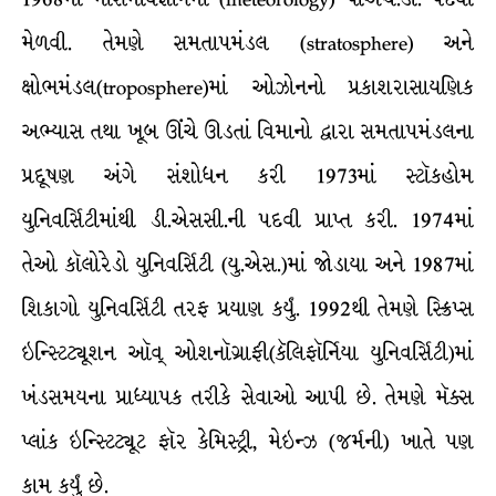
મેળવી. તેમણે સમતાપમંડલ (stratosphere) અને
ક્ષોભમંડલ(troposphere)માં ઓઝોનનો પ્રકાશરાસાયણિક
અભ્યાસ તથા ખૂબ ઊંચે ઊડતાં વિમાનો દ્વારા સમતાપમંડલના
પ્રદૂષણ અંગે સંશોધન કરી 1973માં સ્ટૉકહોમ
યુનિવર્સિટીમાંથી ડી.એસસી.ની પદવી પ્રાપ્ત કરી. 1974માં
તેઓ કૉલોરેડો યુનિવર્સિટી (યુ.એસ.)માં જોડાયા અને 1987માં
શિકાગો યુનિવર્સિટી તરફ પ્રયાણ કર્યું. 1992થી તેમણે સ્ક્રિપ્સ
ઇન્સ્ટિટ્યૂશન ઑવ્ ઓશનૉગ્રાફી(કૅલિફૉર્નિયા યુનિવર્સિટી)માં
ખંડસમયના પ્રાધ્યાપક તરીકે સેવાઓ આપી છે. તેમણે મૅક્સ
પ્લાંક ઇન્સ્ટિટ્યૂટ ફૉર કેમિસ્ટ્રી, મેઇન્ઝ (જર્મની) ખાતે પણ
કામ કર્યું છે.