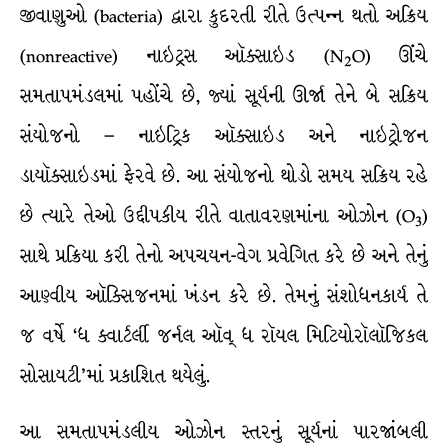
જીવાણુઓ (bacteria) દ્વારા કુદરતી રીતે ઉત્પન્ન થતો અક્રિય
(nonreactive) નાઇટ્રસ ઑક્સાઇડ (N
O) ઊંચે
2
સમતાપમંડલમાં પહોંચે છે, જ્યાં સૂર્યની ઊર્જા તેને બે સક્રિય
સંયોજનો – નાઇટ્રિક ઑક્સાઇડ અને નાઇટ્રોજન
ડાયૉક્સાઇડમાં ફેરવે છે. આ સંયોજનો થોડો સમય સક્રિય રહે
છે ત્યારે તેઓ ઉદ્દીપકીય રીતે વાતાવરણમાંના ઓઝોન (O
)
3
સાથે પ્રક્રિયા કરી તેનો અપચયન-વેગ પ્રવેગિત કરે છે અને તેનું
આણ્વીય ઑક્સિજનમાં ખંડન કરે છે. તેમનું સંશોધનકાર્ય તે
જ વર્ષે ‘ધ ક્વાર્ટર્લી જર્નલ ઑવ્ ધ રૉયલ મિટિયોરૉલૉજિકલ
સોસાયટી’માં પ્રકાશિત થયેલું.
આ સમતાપમંડલીય ઓઝોન સ્તરનું સૂર્યનાં પારજાંબલી