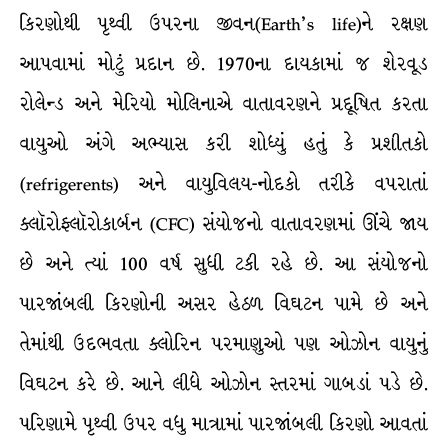
કિરણોથી પૃથ્વી ઉપરના જીવન(Earth’s life)ને રક્ષણ
આપવામાં મોટું પ્રદાન છે. 1970ના દાયકામાં જ શેરવૂડ
રોલેન્ડ અને મેરિયો મોલિનાએ વાતાવરણને પ્રદૂષિત કરતા
વાયુઓ અંગે અભ્યાસ કરી શોધ્યું હતું કે પ્રશીતકો
(refrigerents) અને વાયુવિલય-નોદકો તરીકે વપરાતાં
ક્લૉરોફ્લૉરોકાર્બન (CFC) સંયોજનો વાતાવરણમાં ઊંચે જાય
છે અને ત્યાં 100 વર્ષ સુધી ટકી રહે છે. આ સંયોજનો
પારજાંબલી કિરણોની અસર હેઠળ વિઘટન પામે છે અને
તેમાંથી ઉદભવતા ક્લોરિન પરમાણુઓ પણ ઓઝોન વાયુનું
વિઘટન કરે છે. આને લીધે ઓઝોન સ્તરમાં ગાબડાં પડે છે.
પરિણામે પૃથ્વી ઉપર વધુ માત્રામાં પારજાંબલી કિરણો આવતાં