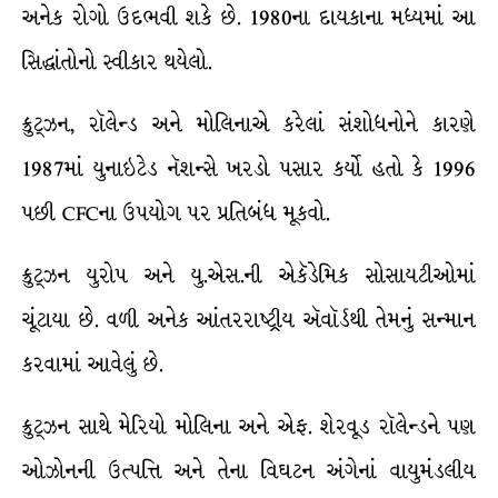
અનેક રોગો ઉદભવી શકે છે. 1980ના દાયકાના મધ્યમાં આ
સિદ્ધાંતોનો સ્વીકાર થયેલો.
ક્રુટ્ઝન, રૉલેન્ડ અને મોલિનાએ કરેલાં સંશોધનોને કારણે
1987માં યુનાઇટેડ નૅશન્સે ખરડો પસાર કર્યો હતો કે 1996
પછી CFCના ઉપયોગ પર પ્રતિબંધ મૂકવો.
ક્રુટ્ઝન યુરોપ અને યુ.એસ.ની એકૅડેમિક સોસાયટીઓમાં
ચૂંટાયા છે. વળી અનેક આંતરરાષ્ટ્રીય ઍવૉર્ડથી તેમનું સન્માન
કરવામાં આવેલું છે.
ક્રુટ્ઝન સાથે મેરિયો મોલિના અને એફ. શેરવૂડ રૉલેન્ડને પણ
ઓઝોનની ઉત્પત્તિ અને તેના વિઘટન અંગેનાં વાયુમંડલીય