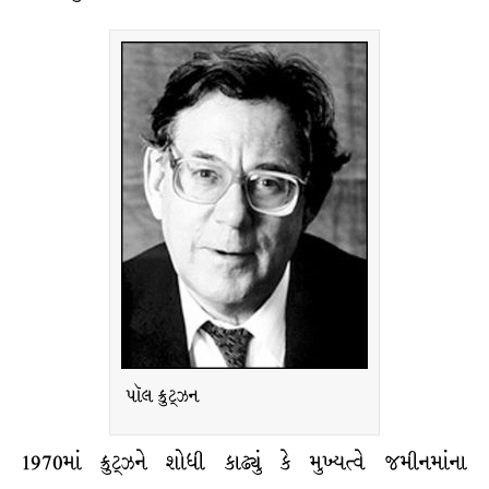
પૉલ ક્રુટ્ઝન
1970માં ક્રુટ્ઝને શોધી કાઢ્યું કે મુખ્યત્વે જમીનમાંના