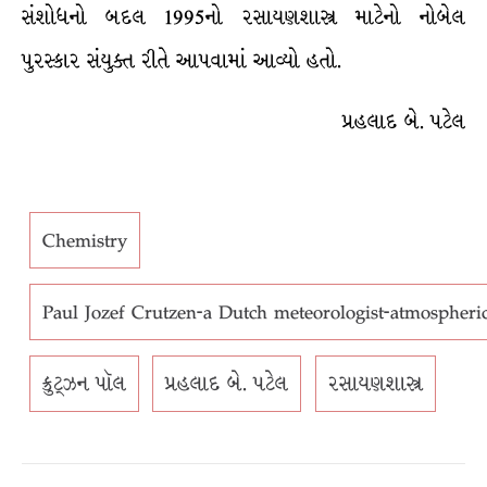
સંશોધનો બદલ 1995નો રસાયણશાસ્ત્ર માટેનો નોબેલ
પુરસ્કાર સંયુક્ત રીતે આપવામાં આવ્યો હતો.
પ્રહલાદ બે. પટેલ
Chemistry
Paul Jozef Crutzen-a Dutch meteorologist-atmospheri
ક્રુટ્ઝન પૉલ
પ્રહલાદ બે. પટેલ
રસાયણશાસ્ત્ર