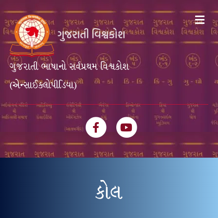
Me
ગુજરાતી ભાષાનો સર્વપ્રથમ વિશ્વકોશ
(એન્સાઈક્લોપીડિયા)
Facebook
Youtube
કોલ