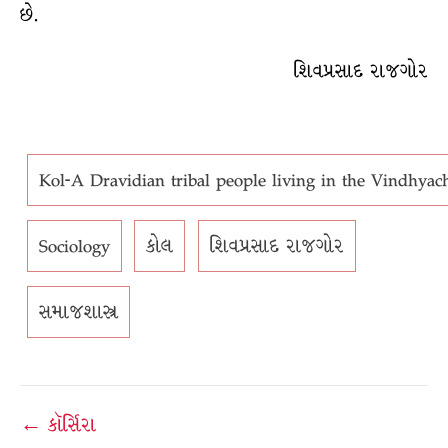
છે.
શિવપ્રસાદ રાજગોર
Kol-A Dravidian tribal people living in the Vindhya
Sociology
કોલ
શિવપ્રસાદ રાજગોર
સમાજશાસ્ત્ર
Post
← કૉર્સિરા