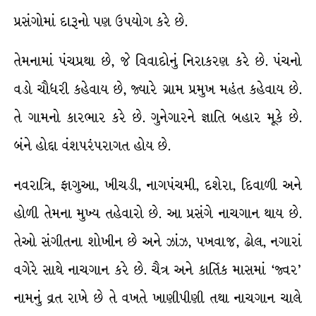
પ્રસંગોમાં દારૂનો પણ ઉપયોગ કરે છે.
તેમનામાં પંચપ્રથા છે, જે વિવાદોનું નિરાકરણ કરે છે. પંચનો
વડો ચૌધરી કહેવાય છે, જ્યારે ગ્રામ પ્રમુખ મહંત કહેવાય છે.
તે ગામનો કારભાર કરે છે. ગુનેગારને જ્ઞાતિ બહાર મૂકે છે.
બંને હોદ્દા વંશપરંપરાગત હોય છે.
નવરાત્રિ, ફાગુઆ, ખીચડી, નાગપંચમી, દશેરા, દિવાળી અને
હોળી તેમના મુખ્ય તહેવારો છે. આ પ્રસંગે નાચગાન થાય છે.
તેઓ સંગીતના શોખીન છે અને ઝાંઝ, પખવાજ, ઢોલ, નગારાં
વગેરે સાથે નાચગાન કરે છે. ચૈત્ર અને કાર્તિક માસમાં ‘જ્વર’
નામનું વ્રત રાખે છે તે વખતે ખાણીપીણી તથા નાચગાન ચાલે