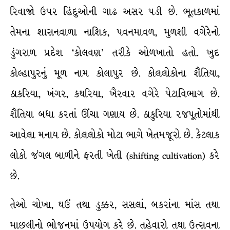
રિવાજો ઉપર હિંદુઓની ગાઢ અસર પડી છે. ભૂતકાળમાં
તેમના શાસનવાળા નાશિક, પવનમાવળ, મુળશી વગેરેનો
ડુંગરાળ પ્રદેશ ‘કોલવણ’ તરીકે ઓળખાતો હતો. ખુદ
કોલ્હાપુરનું મૂળ નામ કોલાપુર છે. કોલલોકોના શૈતિયા,
ઠાકરિયા, ખંગર, કથરિયા, ખૈરવાર વગેરે પેટાવિભાગ છે.
શૈતિયા બધા કરતાં ઊંચા ગણાય છે. ઠાકુરિયા રજપૂતોમાંથી
આવેલા મનાય છે. કોલલોકો મોટા ભાગે ખેતમજૂરો છે. કેટલાક
લોકો જંગલ બાળીને ફરતી ખેતી (shifting cultivation) કરે
છે.
તેઓ ચોખા, ઘઉં તથા ડુક્કર, સસલાં, બકરાંના માંસ તથા
માછલીનો ભોજનમાં ઉપયોગ કરે છે. તહેવારો તથા ઉત્સવના