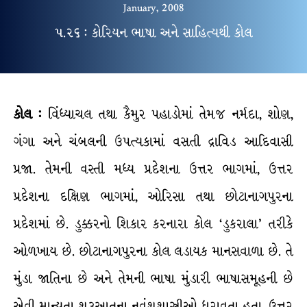
January, 2008
૫.૨૬ : કોરિયન ભાષા અને સાહિત્યથી કોલ
કોલ :
વિંધ્યાચલ તથા કૈમુર પહાડોમાં તેમજ નર્મદા, શોણ,
ગંગા અને ચંબલની ઉપત્યકામાં વસતી દ્રાવિડ આદિવાસી
પ્રજા. તેમની વસ્તી મધ્ય પ્રદેશના ઉત્તર ભાગમાં, ઉત્તર
પ્રદેશના દક્ષિણ ભાગમાં, ઓરિસા તથા છોટાનાગપુરના
પ્રદેશમાં છે. ડુક્કરનો શિકાર કરનારા કોલ ‘ડુકરાલા’ તરીકે
ઓળખાય છે. છોટાનાગપુરના કોલ લડાયક માનસવાળા છે. તે
મુંડા જાતિના છે અને તેમની ભાષા મુંડારી ભાષાસમૂહની છે
એવી માન્યતા શરૂઆતના નૃવંશશાસ્ત્રીઓ ધરાવતા હતા. ઉત્તર