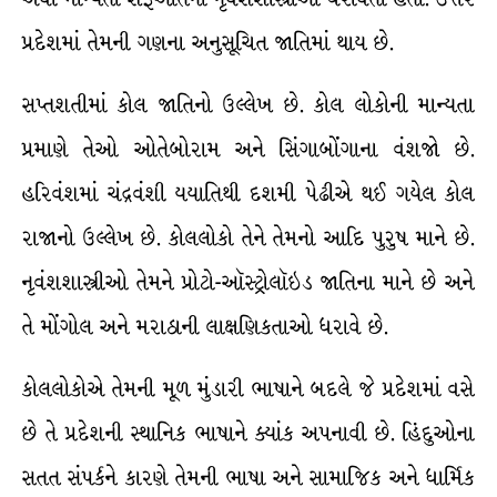
પ્રદેશમાં તેમની ગણના અનુસૂચિત જાતિમાં થાય છે.
સપ્તશતીમાં કોલ જાતિનો ઉલ્લેખ છે. કોલ લોકોની માન્યતા
પ્રમાણે તેઓ ઓતેબોરામ અને સિંગાબોંગાના વંશજો છે.
હરિવંશમાં ચંદ્રવંશી યયાતિથી દશમી પેઢીએ થઈ ગયેલ કોલ
રાજાનો ઉલ્લેખ છે. કોલલોકો તેને તેમનો આદિ પુરુષ માને છે.
નૃવંશશાસ્ત્રીઓ તેમને પ્રોટો-ઑસ્ટ્રોલૉઇડ જાતિના માને છે અને
તે મોંગોલ અને મરાઠાની લાક્ષણિકતાઓ ધરાવે છે.
કોલલોકોએ તેમની મૂળ મુંડારી ભાષાને બદલે જે પ્રદેશમાં વસે
છે તે પ્રદેશની સ્થાનિક ભાષાને ક્યાંક અપનાવી છે. હિંદુઓના
સતત સંપર્કને કારણે તેમની ભાષા અને સામાજિક અને ધાર્મિક