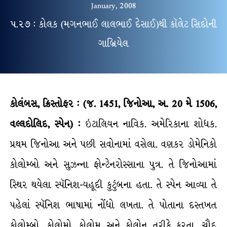
January, 2008
૫.૨૭ : કોલક (મગનભાઈ લાલભાઈ દેસાઈ)થી કૉલેટ સિદોની
ગાબ્રિયેલ
કોલંબસ, ક્રિસ્તોફર : (જ. 1451, જિનોઆ, અ. 20 મે 1506,
વલ્લદોલિદ, સ્પેન) :
ઇટાલિયન નાવિક. અમેરિકાના શોધક.
પ્રથમ જિનોઆ અને પછી સવોનામાં વસેલા. વણકર ડોમેનિકો
કોલોમ્બો અને સુઝન્ના ફોન્ટેનરોસ્સાના પુત્ર. તે જિનોઆમાં
સ્થિર થયેલા સ્પૅનિશ-યહૂદી કુટુંબના હતા. તે સ્પેન આવ્યા તે
પહેલાં સ્પૅનિશ ભાષામાં નોંધો લખતા. તે પોતાના દસ્તખત
કોલોમ્બો, કોલોમો, કોલોમ અને કોલોન તરીકે કરતા. ચૌદ