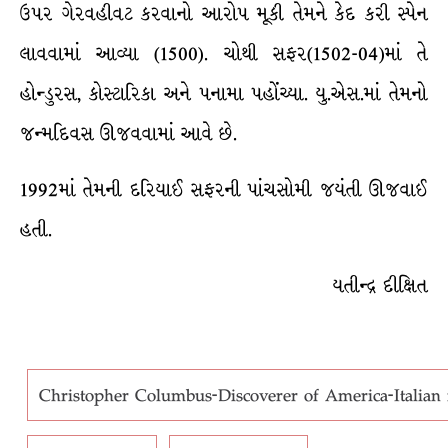
ઉપર ગેરવહીવટ કરવાનો આરોપ મૂકી તેમને કેદ કરી સ્પેન
લાવવામાં આવ્યા (1500). ચોથી સફર(1502-04)માં તે
હોન્ડુરસ, કોસ્ટારિકા અને પનામા પહોંચ્યા. યુ.એસ.માં તેમનો
જન્મદિવસ ઊજવવામાં આવે છે.
1992માં તેમની દરિયાઈ સફરની પાંચસોમી જયંતી ઊજવાઈ
હતી.
યતીન્દ્ર દીક્ષિત
Christopher Columbus-Discoverer of America-Italian 