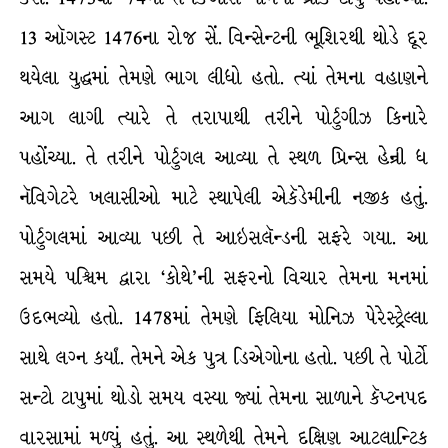
13 ઑગસ્ટ 1476ના રોજ સેં. વિન્સેન્ટની ભૂશિરથી થોડે દૂર
થયેલા યુદ્ધમાં તેમણે ભાગ લીધો હતો. ત્યાં તેમના વહાણને
આગ લાગી ત્યારે તે તરાપાથી તરીને પોર્ટુગીઝ કિનારે
પહોંચ્યા. તે તરીને પોર્ટુગલ આવ્યા તે સ્થળ પ્રિન્સ હેન્રી ધ
નૅવિગેટરે ખલાસીઓ માટે સ્થાપેલી એકૅડેમીની નજીક હતું.
પોર્ટુગલમાં આવ્યા પછી તે આઇસલૅન્ડની સફરે ગયા. આ
સમયે પશ્ચિમ દ્વારા ‘કોથે’ની સફરનો વિચાર તેમના મનમાં
ઉદભવ્યો હતો. 1478માં તેમણે ફિલિયા મોનિઝ પેરેસ્ટ્રેલ્લા
સાથે લગ્ન કર્યાં. તેમને એક પુત્ર ડિએગોના હતો. પછી તે પોર્ટો
સન્ટો ટાપુમાં થોડો સમય વસ્યા જ્યાં તેમના સાળાને કૅપ્ટનપદ
વારસામાં મળ્યું હતું. આ સ્થળેથી તેમને દક્ષિણ આટલાન્ટિક