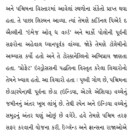
અને પશ્ચિમના વિસ્તારમાં આવેલાં સ્થળોના સંકેતો પ્રાપ્ત થયા
હતા. તે પાછા લિસ્બન આવ્યા. ત્યાં તેમણે કાર્ડિનલ પિએર્ર દ
ઐલ્લીની ‘ઇમેજ ઑવ્ ધ વર્લ્ડ’ અને માર્કો પોલોની પૂર્વની
સફરોના અહેવાલ ધ્યાનપૂર્વક વાંચ્યા. જોકે તેમણે ટૉલેમીનો
અભ્યાસ કર્યો હતો અને તે ટોસ્કાનેલ્લિનો અભિપ્રાય જાણતા
હતા. ‘પ્રોફેટ’ ઇસ્ડ્રોસસની પદ્ધતિના વિસ્તૃત કરેલા વિચારોનો
તેમને ખ્યાલ હતો. આ વિચારો હતા : પૃથ્વી ગોળ છે, પશ્ચિમના
છેડા(સ્પેન)થી પૂર્વના છેડા (ઇન્ડિયા, એટલે એશિયા) વચ્ચેનું
જમીનનું અંતર ખૂબ લાંબું છે. તેથી સ્પેન અને ઇન્ડિયા વચ્ચેનું
સમુદ્રનું અંતર ઘણું ઓછું છે વગેરે. હવે તેમણે પશ્ચિમ તરફ
સફર કરવાની યોજના કરી. ઇંગ્લૅન્ડ અને ફ્રાન્સના રાજાઓએ