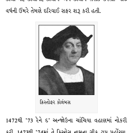
વર્ષની ઉંમરે તેમણે દરિયાઈ સફર શરૂ કરી હતી.
ક્રિસ્તોફર કોલંબસ
1472થી ’73 રેને દ’ અન્જોઉના ચાંચિયા વહાણમાં નોકરી
કરી. 1473થી ’74માં તે કિઓસ નામના ગ્રીક ટાપુ પહોંચ્યા.