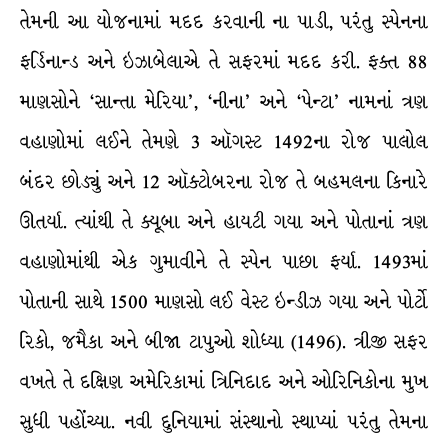
તેમની આ યોજનામાં મદદ કરવાની ના પાડી, પરંતુ સ્પેનના
ફર્ડિનાન્ડ અને ઇઝાબેલાએ તે સફરમાં મદદ કરી. ફક્ત 88
માણસોને ‘સાન્તા મેરિયા’, ‘નીના’ અને ‘પેન્ટા’ નામનાં ત્રણ
વહાણોમાં લઈને તેમણે 3 ઑગસ્ટ 1492ના રોજ પાલોલ
બંદર છોડ્યું અને 12 ઑક્ટોબરના રોજ તે બહમલના કિનારે
ઊતર્યા. ત્યાંથી તે ક્યૂબા અને હાયટી ગયા અને પોતાનાં ત્રણ
વહાણોમાંથી એક ગુમાવીને તે સ્પેન પાછા ફર્યા. 1493માં
પોતાની સાથે 1500 માણસો લઈ વેસ્ટ ઇન્ડીઝ ગયા અને પોર્ટો
રિકો, જમૈકા અને બીજા ટાપુઓ શોધ્યા (1496). ત્રીજી સફર
વખતે તે દક્ષિણ અમેરિકામાં ત્રિનિદાદ અને ઓરિનિકોના મુખ
સુધી પહોંચ્યા. નવી દુનિયામાં સંસ્થાનો સ્થાપ્યાં પરંતુ તેમના