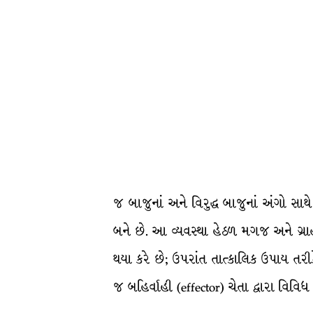
જ બાજુનાં અને વિરુદ્ધ બાજુનાં અંગો સાથ
બને છે. આ વ્યવસ્થા હેઠળ મગજ અને ગ્રાહ
થયા કરે છે; ઉપરાંત તાત્કાલિક ઉપાય તરીકે
જ બહિર્વાહી (effector) ચેતા દ્વારા વિવિધ અ