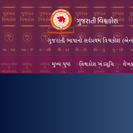
ગુજરાતી ભાષાનો સર્વપ્રથમ વિશ્વકોશ (એન્
મુખ્ય પૃષ્ઠ
વિશ્વકોશ ખંડસૂચિ
લેખક