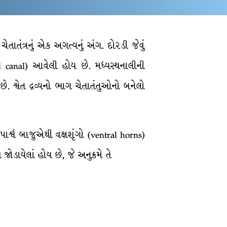
ેતાતંત્રનું એક અગત્યનું અંગ. દોરડી જેવું
 canal) આવેલી હોય છે. મધ્યસ્થનાલીની
ે. શ્વેત દ્રવ્યનો ભાગ ચેતાતંતુઓનો બનેલો
ને પાર્શ્વ બાજુએથી વક્ષશૃંગો (ventral horns)
ોડાયેલાં હોય છે, જે અનુક્રમે તે