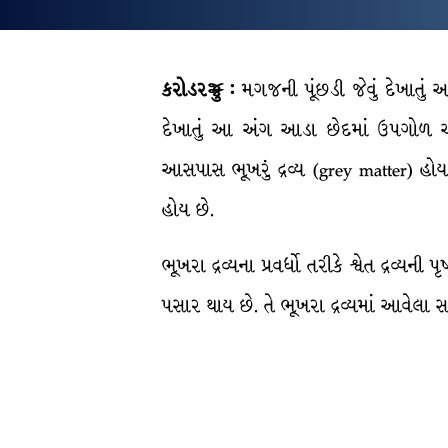
કરોડરજ્જુ :
મગજની પૂંછડી જેવું દેખાતું અન
દેખાતું આ અંગ આડા છેદમાં ઉપગોળ અથવ
આસપાસ ભૂખરું દ્રવ્ય (grey matter) હોય 
હોય છે.
ભૂખરા દ્રવ્યના પ્રવર્ધો તરીકે શ્વેત દ્રવ્યન
પસાર થાય છે. તે ભૂખરા દ્રવ્યમાં આવેલા સ