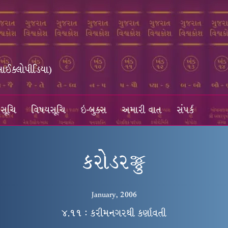
સાઈક્લોપીડિયા)
સૂચિ
વિષયસૂચિ
ઇ-બુક્સ
અમારી વાત
સંપર્ક
કરોડરજ્જુ
January, 2006
૪.૧૧ : કરીમનગરથી કર્ણાવતી