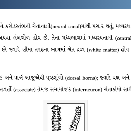
ે કરોડસ્તંભની ચેતાનાલી(neural canal)માંથી પસાર થતું, મધ્યસ્થ ચ
ા લંબગોળ હોય છે. તેના મધ્યભાગમાં મધ્યસ્થનાલી (central
છે, જ્યારે સીમા તરફના ભાગમાં શ્વેત દ્રવ્ય (white matter) હોય છ
ી પૃષ્ઠ અને પાર્શ્વ બાજુએથી પૃષ્ઠશૃંગો (dorsal horns); જ્યારે વક્ષ અ
હવર્તી (associate) તેમજ સમાયોજક (interneuron) ચેતાકોષો સાથે જ