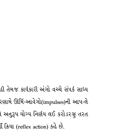
 તેમજ કાર્યકારી અંગો વચ્ચે સંપર્ક સાધ્ય
 પરિણામે ઊર્મિ-આવેગો(impulses)ની આપ-લે
ાને અનુરૂપ યોગ્ય નિર્ણય લઈ કરોડરજ્જુ તરત
ી ક્રિયા (reflex action) કહે છે.