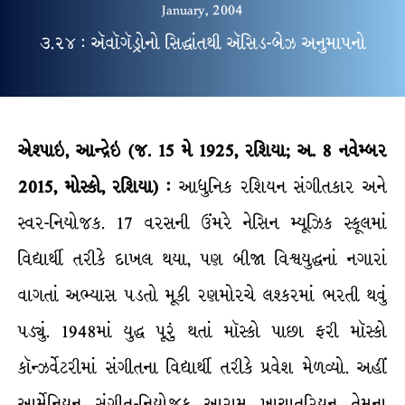
January, 2004
૩.૨૪ : ઍવૉગૅડ્રોનો સિદ્ધાંતથી ઍસિડ-બેઝ અનુમાપનો
એશ્પાઇ, આન્દ્રેઇ (જ. 15 મે 1925, રશિયા; અ. 8 નવેમ્બર
2015, મોસ્કો, રશિયા) :
આધુનિક રશિયન સંગીતકાર અને
સ્વર-નિયોજક. 17 વરસની ઉંમરે નેસિન મ્યૂઝિક સ્કૂલમાં
વિદ્યાર્થી તરીકે દાખલ થયા, પણ બીજા વિશ્વયુદ્ધનાં નગારાં
વાગતાં અભ્યાસ પડતો મૂકી રણમોરચે લશ્કરમાં ભરતી થવું
પડ્યું. 1948માં યુદ્ધ પૂરું થતાં મૉસ્કો પાછા ફરી મૉસ્કો
કૉન્ઝર્વેટરીમાં સંગીતના વિદ્યાર્થી તરીકે પ્રવેશ મેળવ્યો. અહીં
આર્મેનિયન સંગીત-નિયોજક આરામ ખાચાતુરિયન તેમના