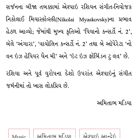
સર્જનના બીજા તબક્કામાં એશ્પાઇ રશિયન સંગીત-નિયોજક
નિકોલાઈ મિયાસ્કૉવ્સ્કી(Nikolai Myaskovsky)ના પ્રભાવ
હેઠળ આવ્યો; જેમાંથી મુખ્ય કૃતિઓ ‘પિયાનો કન્સર્ટો નં. 2’,
બૅલે ‘અંગારા’, ‘વાયોલિન કન્સર્ટો નં. 2’ તથા બે ઑપેરેટા ‘નો
વન ઇઝ હૅપિયર ધેન મી’ અને ‘ઇટ ઇઝ ફૉર્બિડન ટુ લવ’ છે.
રશિયા અને પૂર્વ યુરોપના દેશો ઉપરાંત એશ્પાઇનું સંગીત
જર્મનીમાં તો ખાસ લોકપ્રિય છે.
અમિતાભ મડિયા
Music
અમિતાભ મડિયા
એશ્પાઇ આન્દ્રેઇ