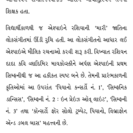
શિક્ષક હતા.
વિદ્યાર્થીકાળથી જ એશ્પાઇને રશિયાની ‘મારી’ જાતિના
લોકસંગીતમાં ઊંડી રુચિ હતી. આ લોકસંગીતનો આધાર લઈ
એશ્પાઇએ મૌલિક રચનાઓ કરવી શરૂ કરી. વિખ્યાત રશિયન
દાદા કવિ વ્લાદિમિર માયકૉવ્સ્કીને અર્પણ એશ્પાઇની પ્રથમ
સિમ્ફનીથી જ આ હકીકત સ્પષ્ટ બને છે. તેમની પ્રારંભકાળની
કૃતિઓમાં આ ઉપરાંત ‘પિયાનો કન્સર્ટો નં. 1’, ‘સિમ્ફનિક
ડાન્સિસ’, ‘સિમ્ફની નં. 2 : ઇન પ્રેઇઝ ઑવ્ લાઇટ’, ‘સિમ્ફની
નં. 3’ તથા ‘કૉન્સર્ટો ફૉર સોલો ટ્રમ્પેટ, પિયાનો, વિબ્રાફોન
ઍન્ડ ડબલ બાસ’ મહત્ત્વની છે.