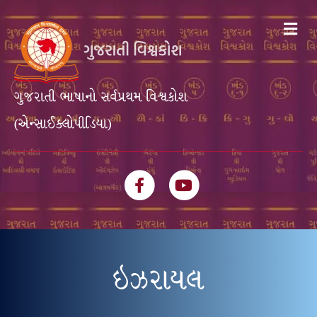
Me
ગુજરાતી ભાષાનો સર્વપ્રથમ વિશ્વકોશ
(એન્સાઈક્લોપીડિયા)
Facebook
Youtube
ઇઝરાયલ