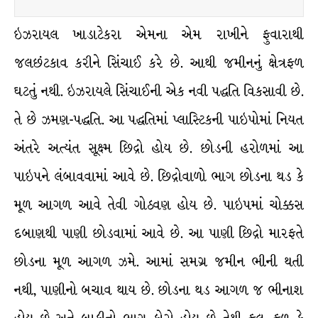
ઇઝરાયલ ખાડાટેકરા એમના એમ રાખીને ફુવારાથી
જલછંટકાવ કરીને સિંચાઈ કરે છે. આથી જમીનનું ક્ષેત્રફળ
ઘટતું નથી. ઇઝરાયલે સિંચાઈની એક નવી પદ્ધતિ વિકસાવી છે.
તે છે ઝમણ-પદ્ધતિ. આ પદ્ધતિમાં પ્લાસ્ટિકની પાઇપોમાં નિયત
અંતરે અત્યંત સૂક્ષ્મ છિદ્રો હોય છે. છોડની હરોળમાં આ
પાઇપને લંબાવવામાં આવે છે. છિદ્રોવાળો ભાગ છોડના થડ કે
મૂળ આગળ આવે તેવી ગોઠવણ હોય છે. પાઇપમાં ચોક્કસ
દબાણથી પાણી છોડવામાં આવે છે. આ પાણી છિદ્રો મારફતે
છોડના મૂળ આગળ ઝમે. આમાં સમગ્ર જમીન ભીની થતી
નથી, પાણીનો બચાવ થાય છે. છોડના થડ આગળ જ ભીનાશ