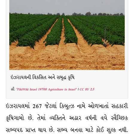
ઇઝરાયલની વિકસિત અને સમૃદ્ધ કૃષિ
સૌ.
"PikiWiki Israel 19700 Agriculture in Israel"
|
CC BY 2.5
ઇઝરાયલમાં 267 જેટલાં કિબુત્ઝ નામે ઓળખાતાં સહકારી
કૃષિગામો છે. તેમાં વ્યક્તિને અઢાર વર્ષની વયે સ્વૈચ્છિક
સભ્યપદ પ્રાપ્ત થાય છે. સભ્ય બનવા માટે કોઈ શુલ્ક નથી.