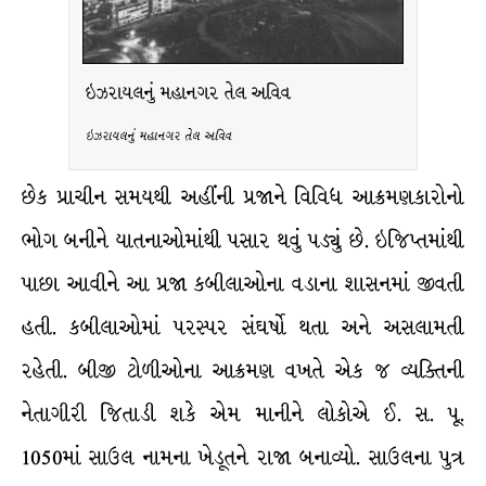
ઇઝરાયલનું મહાનગર તેલ અવિવ
ઇઝરાયલનું મહાનગર તેલ અવિવ
છેક પ્રાચીન સમયથી અહીંની પ્રજાને વિવિધ આક્રમણકારોનો
ભોગ બનીને યાતનાઓમાંથી પસાર થવું પડ્યું છે. ઇજિપ્તમાંથી
પાછા આવીને આ પ્રજા કબીલાઓના વડાના શાસનમાં જીવતી
હતી. કબીલાઓમાં પરસ્પર સંઘર્ષો થતા અને અસલામતી
રહેતી. બીજી ટોળીઓના આક્રમણ વખતે એક જ વ્યક્તિની
નેતાગીરી જિતાડી શકે એમ માનીને લોકોએ ઈ. સ. પૂ.
1050માં સાઉલ નામના ખેડૂતને રાજા બનાવ્યો. સાઉલના પુત્ર