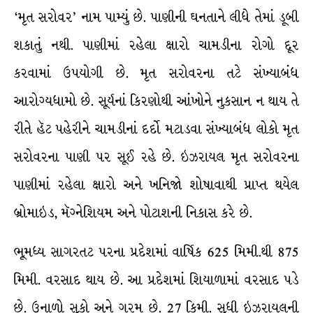
‘મૃત સરોવર’ નામ પામ્યું છે. પાણીની ઘનતાને લીધે તેમાં ડૂબી
શકાતું નથી. પાણીમાં રહેલા ક્ષારો ચામડીના રોગો દૂર
કરવામાં ઉપયોગી છે. મૃત સરોવરના તટે સંખ્યાબંધ
આરોગ્યધામો છે. સૂર્યનાં કિરણોથી આંખોને નુકસાન ન થાય તે
રીતે હૅટ પહેરીને ચામડીનાં દર્દો મટાડવા સંખ્યાબંધ લોકો મૃત
સરોવરના પાણી પર સૂઈ રહે છે. ઇઝરાયલ મૃત સરોવરના
પાણીમાં રહેલા ક્ષારો અને ખનિજો શોષાવાથી પ્રાપ્ત થયેલ
બ્રોમાઇડ, મૅગ્નેશિયમ અને પોટાશની નિકાસ કરે છે.
ભૂમધ્ય સાગરતટ પરના પ્રદેશમાં વાર્ષિક 625 મિમી.થી 875
મિમી. વરસાદ થાય છે. આ પ્રદેશમાં શિયાળામાં વરસાદ પડે
છે. ઉનાળો સૂકો અને ગરમ છે. 27 કિમી. સુધી ઇઝરાયલની