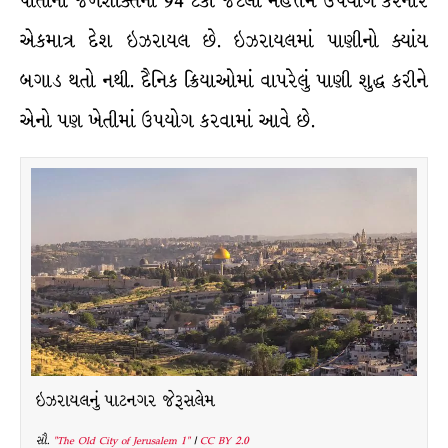
પોતાની જળશક્તિનો 94 ટકા જેટલો મહત્તમ ઉપયોગ કરનાર
એકમાત્ર દેશ ઇઝરાયલ છે. ઇઝરાયલમાં પાણીનો ક્યાંય
બગાડ થતો નથી. દૈનિક ક્રિયાઓમાં વાપરેલું પાણી શુદ્ધ કરીને
એનો પણ ખેતીમાં ઉપયોગ કરવામાં આવે છે.
ઇઝરાયલનું પાટનગર જેરૂસલેમ
સૌ.
"The Old City of Jerusalem 1"
|
CC BY 2.0