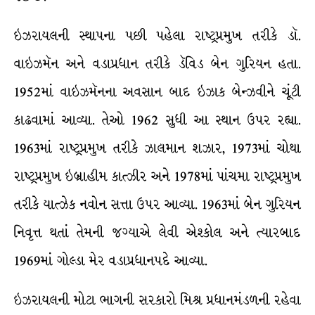
ઇઝરાયલની સ્થાપના પછી પહેલા રાષ્ટ્રપ્રમુખ તરીકે ડૉ.
વાઇઝમૅન અને વડાપ્રધાન તરીકે ડૅવિડ બેન ગુરિયન હતા.
1952માં વાઇઝમૅનના અવસાન બાદ ઇઝાક બેન્ઝવીને ચૂંટી
કાઢવામાં આવ્યા. તેઓ 1962 સુધી આ સ્થાન ઉપર રહ્યા.
1963માં રાષ્ટ્રપ્રમુખ તરીકે ઝાલમાન શઝાર, 1973માં ચોથા
રાષ્ટ્રપ્રમુખ ઇબ્રાહીમ કાત્ઝીર અને 1978માં પાંચમા રાષ્ટ્રપ્રમુખ
તરીકે યાત્ઝેક નવોન સત્તા ઉપર આવ્યા. 1963માં બેન ગુરિયન
નિવૃત્ત થતાં તેમની જગ્યાએ લેવી એશ્કોલ અને ત્યારબાદ
1969માં ગોલ્ડા મેર વડાપ્રધાનપદે આવ્યા.
ઇઝરાયલની મોટા ભાગની સરકારો મિશ્ર પ્રધાનમંડળની રહેવા