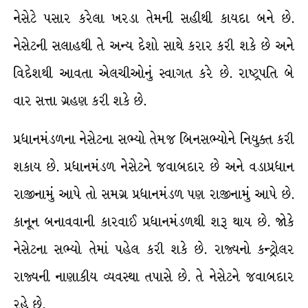
નેસેટે પસાર કરેલા ખરડા તેમની સહીથી કાયદા બને છે.
નેસેટની સલાહથી તે અન્ય દેશો સાથે કરાર કરી શકે છે અને
વિદેશથી આવતા એલચીઓનું સ્વાગત કરે છે. રાષ્ટ્રપતિ બે
વાર સત્તા ગ્રહણ કરી શકે છે.
પ્રધાનમંડળના નેસેટના સભ્યો તેમજ બિનસભ્યોને નિયુક્ત કરી
શકાય છે. પ્રધાનમંડળ નેસેટને જવાબદાર છે અને વડાપ્રધાન
રાજીનામું આપે તો સમગ્ર પ્રધાનમંડળ પણ રાજીનામું આપે છે.
કાનૂન બનાવવાની કારવાઈ પ્રધાનમંડળથી શરૂ થાય છે. જોકે
નેસેટના સભ્યો તેમાં પહેલ કરી શકે છે. રાજ્યનો કન્ટ્રોલર
રાજ્યની નાણાકીય વ્યવસ્થા તપાસે છે. તે નેસેટને જવાબદાર
રહે છે.