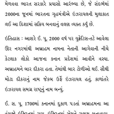
મેળવવા ભારત સરકારે પ્રયાસો આરંભ્યા છે, જે સંદર્ભમાં
2000ના જૂનમાં ભારતના ગૃહમંત્રીએ ઇઝરાયલની મુલાકાત
લઈ આ દિશામાં સક્રિય બનવાનું વલણ વ્યક્ત કર્યું છે.
ઇતિહાસ : આશરે ઈ. પૂ. 2000 વર્ષ પર યુફ્રેટિસ-તટે આવેલા
ઊર નગરમાંથી અબ્રાહમ નામના નેતાની આગેવાની નીચે
કેટલાક લોકો આજના કનાન પ્રદેશમાં આવીને વસ્યા.
અબ્રાહમને બાર દીકરા હતા. તેમાંથી બાર ટોળીઓ થઈ. સૌથી
મોટા દીકરાનું નામ જેકબ ઉર્ફે ઇઝરાયલ હતું. કાળાંતરે
ઇઝરાયલ સમગ્ર રાષ્ટ્રનું નામ બન્યું.
ઈ. સ. પૂ. 1700માં કનાનમાં દુકાળ પડતાં અબ્રાહમના આ
વંશજો ઇજિપ્તમાં ગયા. ઇજિપ્તમાં એમને ગુલામ બનાવાયા.