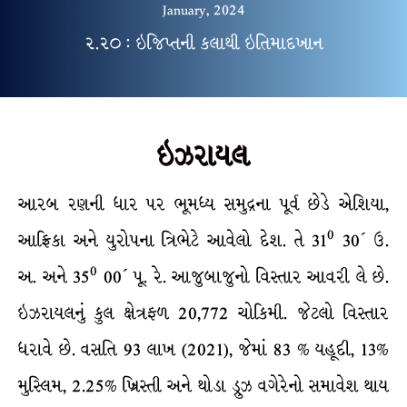
January, 2024
૨.૨૦ : ઇજિપ્તની કલાથી ઇતિમાદખાન
ઇઝરાયલ
આરબ રણની ધાર પર ભૂમધ્ય સમુદ્રના પૂર્વ છેડે એશિયા,
0
આફ્રિકા અને યુરોપના ત્રિભેટે આવેલો દેશ. તે 31
30´ ઉ.
0
અ. અને 35
00´ પૂ. રે. આજુબાજુનો વિસ્તાર આવરી લે છે.
ઇઝરાયલનું કુલ ક્ષેત્રફળ 20,772 ચોકિમી. જેટલો વિસ્તાર
ધરાવે છે. વસતિ 93 લાખ (2021), જેમાં 83 % યહૂદી, 13%
મુસ્લિમ, 2.25% ખ્રિસ્તી અને થોડા ડ્રુઝ વગેરેનો સમાવેશ થાય