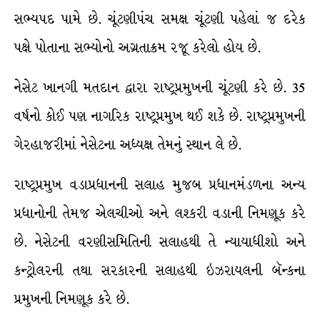
સભ્યપદ પામે છે. ચૂંટણીપંચ સમક્ષ ચૂંટણી પહેલાં જ દરેક
પક્ષે પોતાના સભ્યોનો અગ્રતાક્રમ રજૂ કરેલો હોય છે.
નેસેટ ખાનગી મતદાન દ્વારા રાષ્ટ્રપ્રમુખની ચૂંટણી કરે છે. 35
વર્ષનો કોઈ પણ નાગરિક રાષ્ટ્રપ્રમુખ થઈ શકે છે. રાષ્ટ્રપ્રમુખની
ગેરહાજરીમાં નેસેટના અધ્યક્ષ તેમનું સ્થાન લે છે.
રાષ્ટ્રપ્રમુખ વડાપ્રધાનની સલાહ મુજબ પ્રધાનમંડળના અન્ય
પ્રધાનોની તેમજ એલચીઓ અને લશ્કરી વડાની નિમણૂક કરે
છે. નેસેટની વરણીસમિતિની સલાહથી તે ન્યાયાધીશો અને
કન્ટ્રોલરની તથા સરકારની સલાહથી ઇઝરાયલની બૅન્કના
પ્રમુખની નિમણૂક કરે છે.