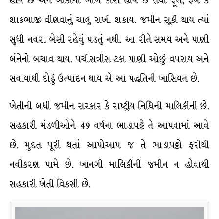
હોય છે અને બાકીનો ભાગ કોરો હોય છે તેથી ફૂલ, ફળ કે
શાકભાજી વીણવાનું ચાલુ રાખી શકાય. જમીન સૂકી થાય ત્યાં
સુધી નવરા બેસી રહેવું પડતું નથી. આ રીતે સમય અને પાણી
બંનેનો બચાવ થાય. પચીસત્રીસ ટકા પાણી ઓછું વપરાય અને
સવાયાથી દોઢું ઉત્પાદન થાય એ આ પદ્ધતિની ખાસિયત છે.
ખેતીની બધી જમીન સરકાર કે રાષ્ટ્રીય નિધિની માલિકીની છે.
સહકારી મંડળીઓને 49 વર્ષના ભાડાપટ્ટે તે આપવામાં આવે
છે. મુદત પૂરી થતાં આપોઆપ જ તે ભાડાપટ્ટો ફરીથી
નવીકરણ પામે છે. ખાનગી માલિકીની જમીન ન હોવાથી
સહકારી ખેતી વિકસી છે.