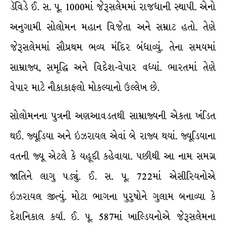
ડૅવિડે ઈ. સ. પૂ. 1000માં જેરૂસલેમમાં રાજધાની સ્થાપી. એનો
અનુગામી સોલોમન મહાન વિજેતા અને સમ્રાટ હતો. તેણે
જેરૂસલેમમાં સૌપ્રથમ ભવ્ય મંદિર બંધાવ્યું. તેના સમયમાં
સામ્રાજ્ય, સમૃદ્ધિ અને વિદેશ-વેપાર વધ્યાં. ભારતમાં તેણે
વેપાર માટે નૌકાકાફલો મોકલ્યાનો ઉલ્લેખ છે.
સોલોમનના પુત્રની અણઆવડતથી સામ્રાજ્યની એકતા ખંડિત
થઈ. જ્યૂડિયા અને ઇઝરાયલ એવાં બે રાજ્ય થયાં. જ્યૂડિયાના
વતની જ્યૂ એટલે કે યહૂદી કહેવાયા. પછીથી આ નામ સમગ્ર
જાતિને લાગુ પડ્યું. ઈ. સ. પૂ. 722માં એસીરિયનોએ
ઇઝરાયલ જીત્યું. મોટા ભાગના પુરુષોને ગુલામ બનાવ્યા કે
દેશનિકાલ કર્યા. ઈ. પૂ. 587માં ખાલ્ડિયનોએ જેરૂસલેમના