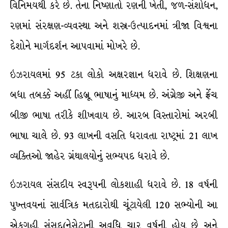
વિનિમયથી કરે છે. તેના નિષ્ણાતો રણની ખેતી, જળ-સંશોધન,
રણમાં સંરક્ષણ-વ્યવસ્થા અને શસ્ત્ર-ઉત્પાદનમાં ત્રીજા વિશ્વના
દેશોને માર્ગદર્શન આપવામાં મોખરે છે.
ઇઝરાયલમાં 95 ટકા લોકો અક્ષરજ્ઞાન ધરાવે છે. શિક્ષણના
બધા તબક્કે અહીં હિબ્રૂ ભાષાનું માધ્યમ છે. અંગ્રેજી અને ફ્રેંચ
બીજી ભાષા તરીકે શીખવાય છે. આરબ વિસ્તારોમાં અરબી
ભાષા ચાલે છે. 93 લાખની વસતિ ધરાવતા રાષ્ટ્રમાં 21 લાખ
વ્યક્તિઓ જાહેર ગ્રંથાલયોનું સભ્યપદ ધરાવે છે.
ઇઝરાયલ સંસદીય સ્વરૂપની લોકશાહી ધરાવે છે. 18 વર્ષની
પુખ્તવયનાં સાર્વત્રિક મતદારોથી ચૂંટાયેલી 120 સભ્યોની આ
એકગૃહી સંસદ(નેસેટ)ની અવધિ ચાર વર્ષની હોય છે અને