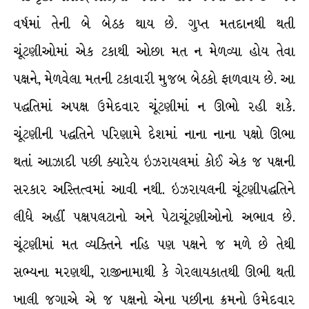
વર્ષમાં તેની બે બેઠક થાય છે. ગુપ્ત મતદાનથી થતી
ચૂંટણીઓમાં એક ટકાથી ઓછા મત ન મેળવ્યા હોય તેવા
પક્ષને, મેળવેલા મતની ટકાવારી મુજબ બેઠકો ફાળવાય છે. આ
પદ્ધતિમાં અપક્ષ ઉમેદવાર ચૂંટણીમાં ન ઊભો રહી શકે.
ચૂંટણીની પદ્ધતિને પરિણામે દેશમાં નાના નાના પક્ષો ઊભા
થતાં આઝાદી પછી ક્યારેય ઇઝરાયલમાં કોઈ એક જ પક્ષની
સરકાર અસ્તિત્વમાં આવી નથી. ઇઝરાયલની ચૂંટણીપદ્ધતિને
લીધે અહીં પક્ષપલટાનો અને પેટાચૂંટણીઓનો અભાવ છે.
ચૂંટણીમાં મત વ્યક્તિને નહિ પણ પક્ષને જ મળે છે તેથી
સભ્યના મરણથી, રાજીનામાથી કે ગેરલાયકાતથી ઊભી થતી
ખાલી જગાએ એ જ પક્ષનો એના પછીના ક્રમનો ઉમેદવાર