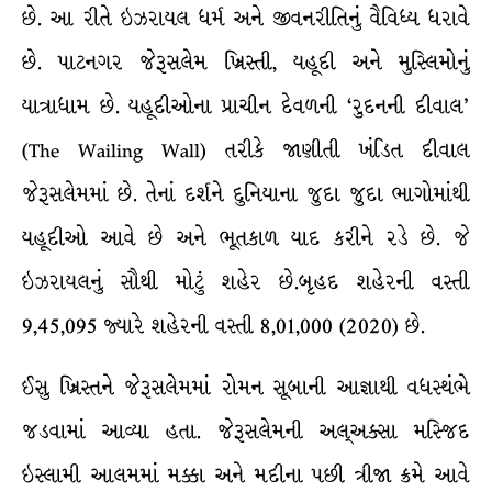
છે. આ રીતે ઇઝરાયલ ધર્મ અને જીવનરીતિનું વૈવિધ્ય ધરાવે
છે. પાટનગર જેરૂસલેમ ખ્રિસ્તી, યહૂદી અને મુસ્લિમોનું
યાત્રાધામ છે. યહૂદીઓના પ્રાચીન દેવળની ‘રુદનની દીવાલ’
(The Wailing Wall) તરીકે જાણીતી ખંડિત દીવાલ
જેરૂસલેમમાં છે. તેનાં દર્શને દુનિયાના જુદા જુદા ભાગોમાંથી
યહૂદીઓ આવે છે અને ભૂતકાળ યાદ કરીને રડે છે. જે
ઇઝરાયલનું સૌથી મોટું શહેર છે.બૃહદ શહેરની વસ્તી
9,45,095 જ્યારે શહેરની વસ્તી 8,01,000 (2020) છે.
ઈસુ ખ્રિસ્તને જેરૂસલેમમાં રોમન સૂબાની આજ્ઞાથી વધસ્થંભે
જડવામાં આવ્યા હતા. જેરૂસલેમની અલ્અક્સા મસ્જિદ
ઇસ્લામી આલમમાં મક્કા અને મદીના પછી ત્રીજા ક્રમે આવે