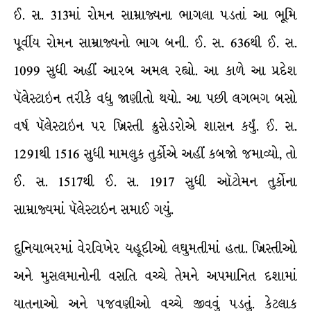
ઈ. સ. 313માં રોમન સામ્રાજ્યના ભાગલા પડતાં આ ભૂમિ
પૂર્વીય રોમન સામ્રાજ્યનો ભાગ બની. ઈ. સ. 636થી ઈ. સ.
1099 સુધી અહીં આરબ અમલ રહ્યો. આ કાળે આ પ્રદેશ
પૅલેસ્ટાઇન તરીકે વધુ જાણીતો થયો. આ પછી લગભગ બસો
વર્ષ પૅલેસ્ટાઇન પર ખ્રિસ્તી ક્રુસેડરોએ શાસન કર્યું. ઈ. સ.
1291થી 1516 સુધી મામલુક તુર્કોએ અહીં કબજો જમાવ્યો, તો
ઈ. સ. 1517થી ઈ. સ. 1917 સુધી ઑટોમન તુર્કોના
સામ્રાજ્યમાં પૅલેસ્ટાઇન સમાઈ ગયું.
દુનિયાભરમાં વેરવિખેર યહૂદીઓ લઘુમતીમાં હતા. ખ્રિસ્તીઓ
અને મુસલમાનોની વસતિ વચ્ચે તેમને અપમાનિત દશામાં
યાતનાઓ અને પજવણીઓ વચ્ચે જીવવું પડતું. કેટલાક