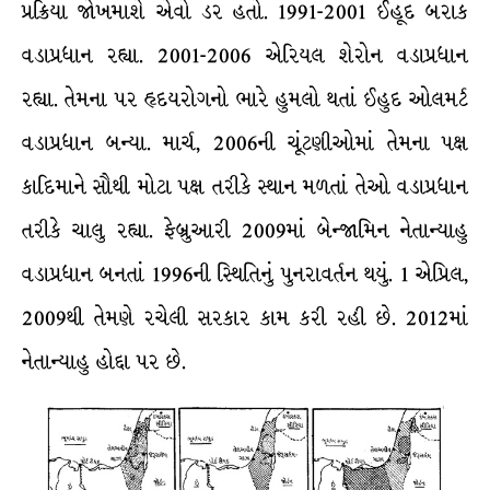
પ્રક્રિયા જોખમાશે એવો ડર હતો. 1991-2001 ઈહૂદ બરાક
વડાપ્રધાન રહ્યા. 2001-2006 એરિયલ શેરોન વડાપ્રધાન
રહ્યા. તેમના પર હૃદયરોગનો ભારે હુમલો થતાં ઈહુદ ઓલમર્ટ
વડાપ્રધાન બન્યા. માર્ચ, 2006ની ચૂંટણીઓમાં તેમના પક્ષ
કાદિમાને સૌથી મોટા પક્ષ તરીકે સ્થાન મળતાં તેઓ વડાપ્રધાન
તરીકે ચાલુ રહ્યા. ફેબ્રુઆરી 2009માં બેન્જામિન નેતાન્યાહુ
વડાપ્રધાન બનતાં 1996ની સ્થિતિનું પુનરાવર્તન થયું. 1 એપ્રિલ,
2009થી તેમણે રચેલી સરકાર કામ કરી રહી છે. 2012માં
નેતાન્યાહુ હોદ્દા પર છે.