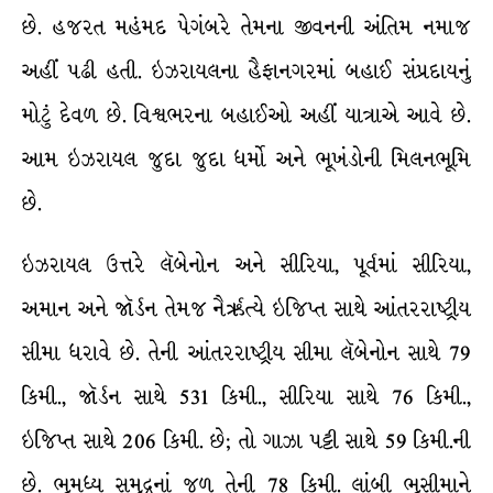
છે. હજરત મહંમદ પેગંબરે તેમના જીવનની અંતિમ નમાજ
અહીં પઢી હતી. ઇઝરાયલના હૈફાનગરમાં બહાઈ સંપ્રદાયનું
મોટું દેવળ છે. વિશ્વભરના બહાઈઓ અહીં યાત્રાએ આવે છે.
આમ ઇઝરાયલ જુદા જુદા ધર્મો અને ભૂખંડોની મિલનભૂમિ
છે.
ઇઝરાયલ ઉત્તરે લૅબેનોન અને સીરિયા, પૂર્વમાં સીરિયા,
અમાન અને જૉર્ડન તેમજ નૈર્ઋત્યે ઇજિપ્ત સાથે આંતરરાષ્ટ્રીય
સીમા ધરાવે છે. તેની આંતરરાષ્ટ્રીય સીમા લૅબેનોન સાથે 79
કિમી., જૉર્ડન સાથે 531 કિમી., સીરિયા સાથે 76 કિમી.,
ઇજિપ્ત સાથે 206 કિમી. છે; તો ગાઝા પટ્ટી સાથે 59 કિમી.ની
છે. ભૂમધ્ય સમુદ્રનાં જળ તેની 78 કિમી. લાંબી ભૂસીમાને