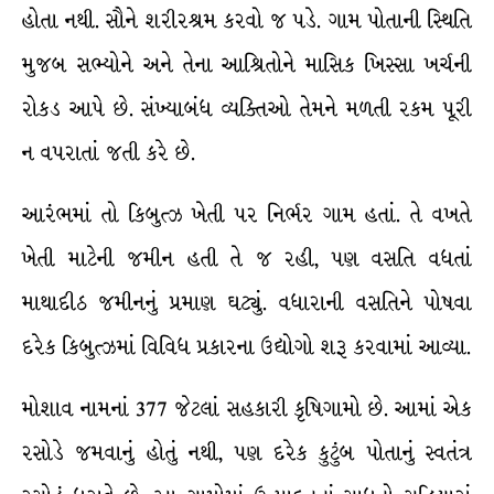
હોતા નથી. સૌને શરીરશ્રમ કરવો જ પડે. ગામ પોતાની સ્થિતિ
મુજબ સભ્યોને અને તેના આશ્રિતોને માસિક ખિસ્સા ખર્ચની
રોકડ આપે છે. સંખ્યાબંધ વ્યક્તિઓ તેમને મળતી રકમ પૂરી
ન વપરાતાં જતી કરે છે.
આરંભમાં તો કિબુત્ઝ ખેતી પર નિર્ભર ગામ હતાં. તે વખતે
ખેતી માટેની જમીન હતી તે જ રહી, પણ વસતિ વધતાં
માથાદીઠ જમીનનું પ્રમાણ ઘટ્યું. વધારાની વસતિને પોષવા
દરેક કિબુત્ઝમાં વિવિધ પ્રકારના ઉદ્યોગો શરૂ કરવામાં આવ્યા.
મોશાવ નામનાં 377 જેટલાં સહકારી કૃષિગામો છે. આમાં એક
રસોડે જમવાનું હોતું નથી, પણ દરેક કુટુંબ પોતાનું સ્વતંત્ર