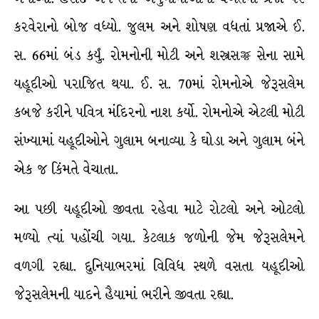
કરવેરાનો બોજ વધ્યો. જુલમ અને શોષણ વધતાં પ્રજાએ ઈ.
સ. 66માં બંડ કર્યું. રોમનોની મોટી અને શસ્ત્રસજ્જ સેના સામે
યહૂદીઓ પરાજિત થયા. ઈ. સ. 70માં રોમનોએ જેરૂસલેમ
કબજે કરીને પવિત્ર મંદિરનો નાશ કર્યો. રોમનોએ એટલી મોટી
સંખ્યામાં યહૂદીઓને ગુલામ બનાવ્યા કે ઘોડા અને ગુલામ બંને
એક જ કિંમતે વેચાતા.
આ પછી યહૂદીઓ જીવતા રહેવા માટે રોટલો અને ઓટલો
મળ્યો ત્યાં પહોંચી ગયા. કેટલાક જળોની જેમ જેરૂસલેમને
વળગી રહ્યા. દુનિયાભરમાં વિવિધ સ્થળે વસતા યહૂદીઓ
જેરૂસલેમની યાદને હૈયામાં ભરીને જીવતા રહ્યા.