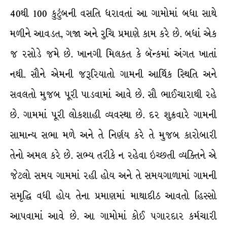
40થી 100 કુટુંબની વસતિ ધરાવતાં આ ગામોમાં બધા સાથે
મળીને આવડત, ગજા અને રુચિ પ્રમાણે કામ કરે છે. બધાં એક
જ રસોડે જમે છે. ખાનગી મિલકત કે બૅન્કમાં અંગત ખાતાં
નથી. સૌને એમની જરૂરિયાતો ગામની આર્થિક સ્થિતિ અને
સવલતો મુજબ પૂરી પાડવામાં આવે છે. સૌ ભાઈચારાથી રહે
છે. ગામમાં પૂરી લોકશાહી વ્યવસ્થા છે. દર શુક્રવારે ગામની
સામાન્ય સભા મળે અને તે નિર્ણય કરે તે મુજબ કારોબારી
તેનો અમલ કરે છે. સભ્ય તરીકે ન રહેવા ઇચ્છતી વ્યક્તિને એ
જેટલો સમય ગામમાં રહી હોય અને તે સમયગાળામાં ગામની
સમૃદ્ધિ વધી હોય તેના પ્રમાણમાં માથાદીઠ આવતો હિસ્સો
આપવામાં આવે છે. આ ગામોમાં કોઈ પગારદાર કર્મચારી