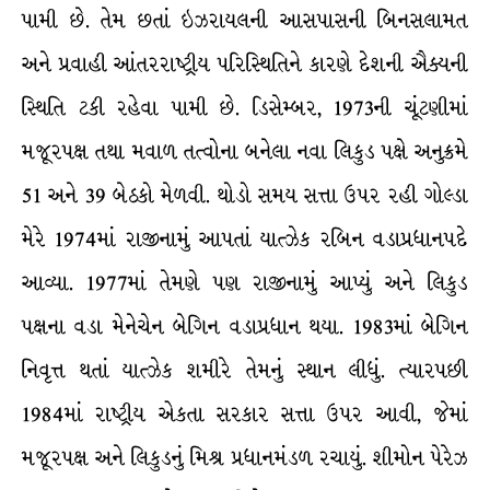
પામી છે. તેમ છતાં ઇઝરાયલની આસપાસની બિનસલામત
અને પ્રવાહી આંતરરાષ્ટ્રીય પરિસ્થિતિને કારણે દેશની ઐક્યની
સ્થિતિ ટકી રહેવા પામી છે. ડિસેમ્બર, 1973ની ચૂંટણીમાં
મજૂરપક્ષ તથા મવાળ તત્વોના બનેલા નવા લિકુડ પક્ષે અનુક્રમે
51 અને 39 બેઠકો મેળવી. થોડો સમય સત્તા ઉપર રહી ગોલ્ડા
મેરે 1974માં રાજીનામું આપતાં યાત્ઝેક રબિન વડાપ્રધાનપદે
આવ્યા. 1977માં તેમણે પણ રાજીનામું આપ્યું અને લિકુડ
પક્ષના વડા મેનેચેન બેગિન વડાપ્રધાન થયા. 1983માં બેગિન
નિવૃત્ત થતાં યાત્ઝેક શમીરે તેમનું સ્થાન લીધું. ત્યારપછી
1984માં રાષ્ટ્રીય એકતા સરકાર સત્તા ઉપર આવી, જેમાં
મજૂરપક્ષ અને લિકુડનું મિશ્ર પ્રધાનમંડળ રચાયું. શીમોન પેરેઝ