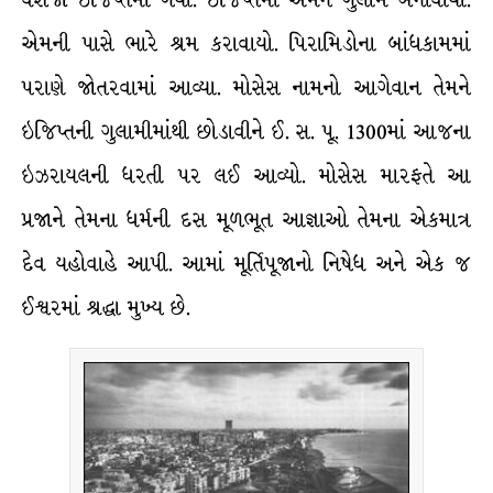
એમની પાસે ભારે શ્રમ કરાવાયો. પિરામિડોના બાંધકામમાં
પરાણે જોતરવામાં આવ્યા. મોસેસ નામનો આગેવાન તેમને
ઇજિપ્તની ગુલામીમાંથી છોડાવીને ઈ. સ. પૂ. 1300માં આજના
ઇઝરાયલની ધરતી પર લઈ આવ્યો. મોસેસ મારફતે આ
પ્રજાને તેમના ધર્મની દસ મૂળભૂત આજ્ઞાઓ તેમના એકમાત્ર
દેવ યહોવાહે આપી. આમાં મૂર્તિપૂજાનો નિષેધ અને એક જ
ઈશ્વરમાં શ્રદ્ધા મુખ્ય છે.