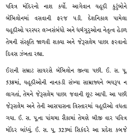
પવિત્ર મંદિરનો નાશ કર્યો. આગેવાન યહૂદી કુટુંબોને
બૅબિલોનમાં વસવાની ફરજ પડી. દેશનિકાલ પામેલા
યહૂદીઓ પરસ્પર લગ્નસંબંધો અને ધર્મગુરુઓના નેતૃત્વ હેઠળ
તેમની સંસ્કૃતિ જાળવી શક્યા અને જેરૂસલેમ પાછા ફરવાનો
દિવસ ઝંખતા રહ્યા.
ઈરાની સમ્રાટ સાયરસે બૅબિલોન જીત્યા પછી. ઈ. સ. પૂ.
538માં, યહૂદીઓની નાનકડી સંખ્યા સામ્રાજ્યને ભયરૂપ ન
લાગતાં, તેમને જેરૂસલેમ પાછા જવાની છૂટ આપી. આ પછી
જેરૂસલેમ અને તેની આસપાસના વિસ્તારમાં યહૂદીઓ વધતા
ગયા. ઈ. સ. પૂ.ના પાંચમા સૈકામાં તેમણે બીજી વાર પવિત્ર
મંદિર બાંધ્યું. ઈ. સ. પૂ. 323માં સિકંદરે આ પ્રદેશ કબજે