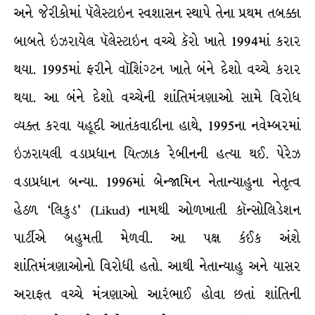
અને જેરીકોમાં પૅલેસ્ટાઇન સ્વશાસન સ્થાપે તેના પ્રથમ તબક્કા
બાબતે ઇઝરાયેલ પૅલેસ્ટાઇન વચ્ચે કૅરો ખાતે 1994માં કરાર
થયા. 1995માં ફરીને વૉશિંગ્ટન ખાતે બંને દેશો વચ્ચે કરાર
થયા. આ બંને દેશો વચ્ચેની શાંતિમંત્રણાઓ સામે વિરોધ
વ્યક્ત કરવા યહૂદી આતંકવાદીના હાથે, 1995ના નવેમ્બરમાં
ઇઝરાયલી વડાપ્રધાન યિત્ઝાક રેબીનની હત્યા થઈ. પેરેઝ
વડાપ્રધાન બન્યા. 1996માં બેન્જામિન નેતાન્યાહુના નેતૃત્વ
હેઠળ ‘લિકુડ’ (Likud) નામથી ઓળખાતી કૉન્સોલિડેશન
પાર્ટીએ બહુમતી મેળવી. આ પક્ષ કંઈક અંશે
શાંતિમંત્રણાઓનો વિરોધી હતો. આથી નેતાન્યાહુ અને યાસર
અરાફત વચ્ચે મંત્રણાઓ આરંભાઈ હોવા છતાં શાંતિની