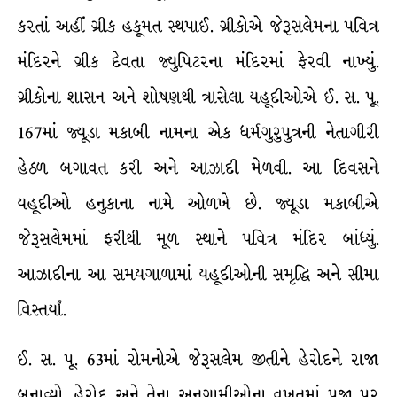
કરતાં અહીં ગ્રીક હકૂમત સ્થપાઈ. ગ્રીકોએ જેરૂસલેમના પવિત્ર
મંદિરને ગ્રીક દેવતા જ્યુપિટરના મંદિરમાં ફેરવી નાખ્યું.
ગ્રીકોના શાસન અને શોષણથી ત્રાસેલા યહૂદીઓએ ઈ. સ. પૂ.
167માં જ્યૂડા મકાબી નામના એક ધર્મગુરુપુત્રની નેતાગીરી
હેઠળ બગાવત કરી અને આઝાદી મેળવી. આ દિવસને
યહૂદીઓ હનુકાના નામે ઓળખે છે. જ્યૂડા મકાબીએ
જેરૂસલેમમાં ફરીથી મૂળ સ્થાને પવિત્ર મંદિર બાંધ્યું.
આઝાદીના આ સમયગાળામાં યહૂદીઓની સમૃદ્ધિ અને સીમા
વિસ્તર્યાં.
ઈ. સ. પૂ. 63માં રોમનોએ જેરૂસલેમ જીતીને હેરોદને રાજા
બનાવ્યો. હેરોદ અને તેના અનુગામીઓના વખતમાં પ્રજા પર