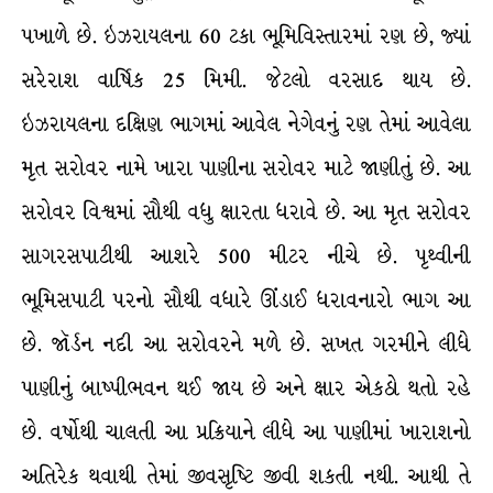
પખાળે છે. ઇઝરાયલના 60 ટકા ભૂમિવિસ્તારમાં રણ છે, જ્યાં
સરેરાશ વાર્ષિક 25 મિમી. જેટલો વરસાદ થાય છે.
ઇઝરાયલના દક્ષિણ ભાગમાં આવેલ નેગેવનું રણ તેમાં આવેલા
મૃત સરોવર નામે ખારા પાણીના સરોવર માટે જાણીતું છે. આ
સરોવર વિશ્વમાં સૌથી વધુ ક્ષારતા ધરાવે છે. આ મૃત સરોવર
સાગરસપાટીથી આશરે 500 મીટર નીચે છે. પૃથ્વીની
ભૂમિસપાટી પરનો સૌથી વધારે ઊંડાઈ ધરાવનારો ભાગ આ
છે. જૉર્ડન નદી આ સરોવરને મળે છે. સખત ગરમીને લીધે
પાણીનું બાષ્પીભવન થઈ જાય છે અને ક્ષાર એકઠો થતો રહે
છે. વર્ષોથી ચાલતી આ પ્રક્રિયાને લીધે આ પાણીમાં ખારાશનો
અતિરેક થવાથી તેમાં જીવસૃષ્ટિ જીવી શકતી નથી. આથી તે