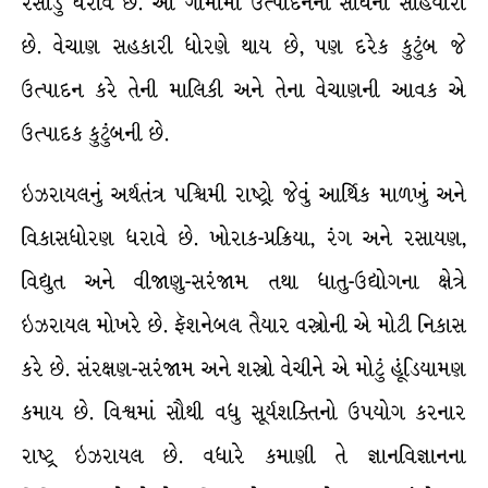
રસોડું ધરાવે છે. આ ગામોમાં ઉત્પાદનનાં સાધનો સહિયારાં
છે. વેચાણ સહકારી ધોરણે થાય છે, પણ દરેક કુટુંબ જે
ઉત્પાદન કરે તેની માલિકી અને તેના વેચાણની આવક એ
ઉત્પાદક કુટુંબની છે.
ઇઝરાયલનું અર્થતંત્ર પશ્ચિમી રાષ્ટ્રો જેવું આર્થિક માળખું અને
વિકાસધોરણ ધરાવે છે. ખોરાક-પ્રક્રિયા, રંગ અને રસાયણ,
વિદ્યુત અને વીજાણુ-સરંજામ તથા ધાતુ-ઉદ્યોગના ક્ષેત્રે
ઇઝરાયલ મોખરે છે. ફૅશનેબલ તૈયાર વસ્ત્રોની એ મોટી નિકાસ
કરે છે. સંરક્ષણ-સરંજામ અને શસ્ત્રો વેચીને એ મોટું હૂંડિયામણ
કમાય છે. વિશ્વમાં સૌથી વધુ સૂર્યશક્તિનો ઉપયોગ કરનાર
રાષ્ટ્ર ઇઝરાયલ છે. વધારે કમાણી તે જ્ઞાનવિજ્ઞાનના