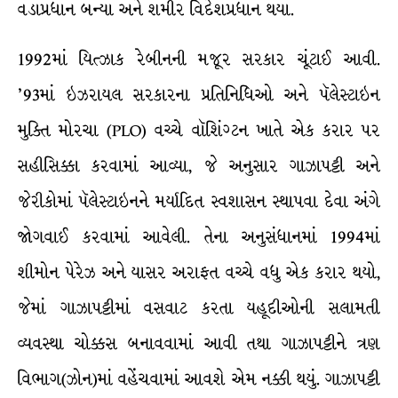
વડાપ્રધાન બન્યા અને શમીર વિદેશપ્રધાન થયા.
1992માં યિત્ઝાક રેબીનની મજૂર સરકાર ચૂંટાઈ આવી.
’93માં ઇઝરાયલ સરકારના પ્રતિનિધિઓ અને પૅલેસ્ટાઇન
મુક્તિ મોરચા (PLO) વચ્ચે વૉશિંગ્ટન ખાતે એક કરાર પર
સહીસિક્કા કરવામાં આવ્યા, જે અનુસાર ગાઝાપટ્ટી અને
જેરીકોમાં પૅલેસ્ટાઇનને મર્યાદિત સ્વશાસન સ્થાપવા દેવા અંગે
જોગવાઈ કરવામાં આવેલી. તેના અનુસંધાનમાં 1994માં
શીમોન પેરેઝ અને યાસર અરાફત વચ્ચે વધુ એક કરાર થયો,
જેમાં ગાઝાપટ્ટીમાં વસવાટ કરતા યહૂદીઓની સલામતી
વ્યવસ્થા ચોક્કસ બનાવવામાં આવી તથા ગાઝાપટ્ટીને ત્રણ
વિભાગ(ઝોન)માં વહેંચવામાં આવશે એમ નક્કી થયું. ગાઝાપટ્ટી