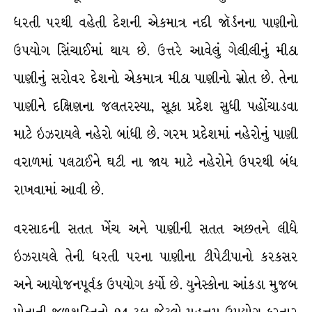
ધરતી પરથી વહેતી દેશની એકમાત્ર નદી જૉર્ડનના પાણીનો
ઉપયોગ સિંચાઈમાં થાય છે. ઉત્તરે આવેલું ગેલીલીનું મીઠા
પાણીનું સરોવર દેશનો એકમાત્ર મીઠા પાણીનો સ્રોત છે. તેના
પાણીને દક્ષિણના જલતરસ્યા, સૂકા પ્રદેશ સુધી પહોંચાડવા
માટે ઇઝરાયલે નહેરો બાંધી છે. ગરમ પ્રદેશમાં નહેરોનું પાણી
વરાળમાં પલટાઈને ઘટી ના જાય માટે નહેરોને ઉપરથી બંધ
રાખવામાં આવી છે.
વરસાદની સતત ખેંચ અને પાણીની સતત અછતને લીધે
ઇઝરાયલે તેની ધરતી પરના પાણીના ટીપેટીપાનો કરકસર
અને આયોજનપૂર્વક ઉપયોગ કર્યો છે. યુનેસ્કોના આંકડા મુજબ