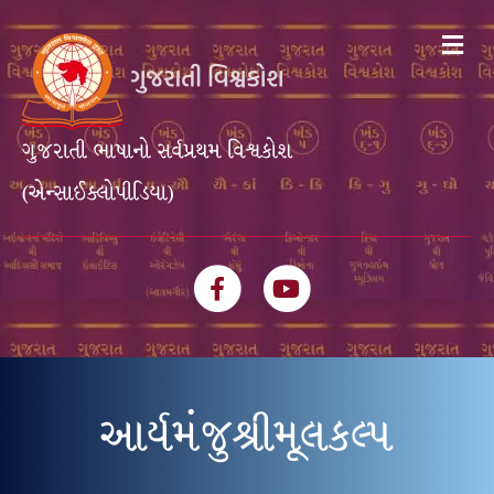
Me
ગુજરાતી ભાષાનો સર્વપ્રથમ વિશ્વકોશ
(એન્સાઈક્લોપીડિયા)
Facebook
Youtube
આર્યમંજુશ્રીમૂલકલ્પ