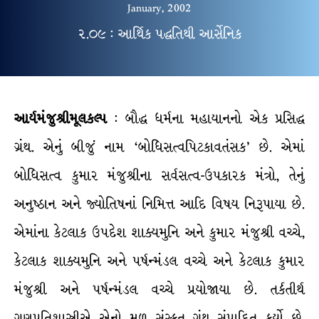
January, 2002
૨.૦૯ : આર્થિક પદ્ધતિથી આર્સેનિક
આર્યમંજુશ્રીમૂલકલ્પ
: બૌદ્ધ ધર્મના મહાયાનનો એક પ્રસિદ્ધ
ગ્રંથ. એનું બીજું નામ ‘બોધિસત્વપિટકાવતંસક’ છે. એમાં
બોધિસત્વ કુમાર મંજુશ્રીના સર્વસત્વ-ઉપકારક મંત્રો, તેનું
અનુષ્ઠાન અને જ્યોતિષનાં નિમિત્ત આદિ વિષય નિરૂપાયા છે.
એમાંના કેટલાક ઉપદેશ શાક્યમુનિ અને કુમાર મંજુશ્રી વચ્ચે,
કેટલાક શાક્યમુનિ અને પર્ષન્મંડલ વચ્ચે અને કેટલાક કુમાર
મંજુશ્રી અને પર્ષન્મંડલ વચ્ચે પ્રયોજાયા છે. તર્કતીર્થ
ગણપતિશાસ્ત્રીએ એનો મૂળ સંસ્કૃત ગ્રંથ સંપાદિત કર્યો છે.