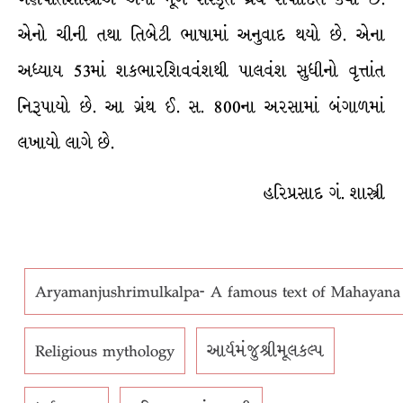
એનો ચીની તથા તિબેટી ભાષામાં અનુવાદ થયો છે. એના
અધ્યાય 53માં શકભારશિવવંશથી પાલવંશ સુધીનો વૃત્તાંત
નિરૂપાયો છે. આ ગ્રંથ ઈ. સ. 800ના અરસામાં બંગાળમાં
લખાયો લાગે છે.
હરિપ્રસાદ ગં. શાસ્ત્રી
Aryamanjushrimulkalpa- A famous text of Mahayana
Religious mythology
આર્યમંજુશ્રીમૂલકલ્પ