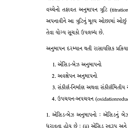
વચ્ચેનો તફાવત અનુમાપન ત્રુટિ (titrati
અપનાવીને આ ત્રુટિનું મૂલ્ય ઓછામાં ઓછું
તેવા યોગ્ય સૂચકો ઉપલબ્ધ છે.
અનુમાપન દરમ્યાન થતી રાસાયણિક પ્રક્રિયાને
ઍસિડ-બેઝ અનુમાપનો
અવક્ષેપન અનુમાપનો
સંકીર્ણ-નિર્માણ અથવા સંકીર્ણમિતીય
ઉપચયન-અપચયન (oxidationreduct
1. ઍસિડ-બેઝ અનુમાપનો : ઍસિડનું બેઝ 
ધરાવતા હોય છે : (ii) ઍસિડ સ્વરૂપ અને બ