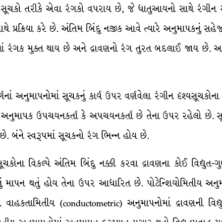
 સૂચકો તરીકે એવા રંગકો વપરાય છે, જે ધાતુઆયનો સાથે રંગીન 
ે પ્રક્રિયા કરે છે. અંતિમ બિંદુ નજીક આવે ત્યારે અનુમાપકનું સહેજ વ
 રંગક મુક્ત થાય છે અને દ્રાવણનો રંગ તુરત બદલાઈ જાય છે. આ 
નુમાપનોમાં સૂચકનું કાર્ય ઉપર વર્ણવેલા રંગીન દૃશ્યસૂચકોના જ
ાપક ઉપચયનકર્તા કે અપચયનકર્તા છે તેના ઉપર રહેલો છે. સૂ
ે. બંને સ્વરૂપમાં સૂચકનો રંગ ભિન્ન હોય છે.
ૂચકોના વિકલ્પે અંતિમ બિંદુ નક્કી કરવા દ્રાવણના કોઈ વિદ્યુ
્મનું માપન થતું હોય તેના ઉપર આધારિત છે. પોટેન્શિયોમિતીય અનુમ
 વાહકતામિતીય (conductometric) અનુમાપનોમાં દ્રાવણની વિદ્યુ