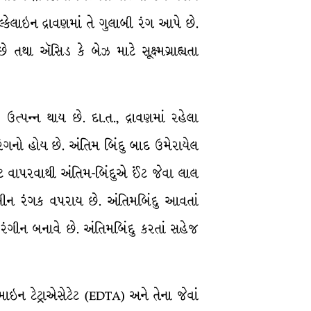
કેલાઇન દ્રાવણમાં તે ગુલાબી રંગ આપે છે.
થા ઍસિડ કે બેઝ માટે સૂક્ષ્મગ્રાહ્યતા
ઉત્પન્ન થાય છે. દા.ત., દ્રાવણમાં રહેલા
 રંગનો હોય છે. અંતિમ બિંદુ બાદ ઉમેરાયેલ
ેટ વાપરવાથી અંતિમ-બિંદુએ ઈંટ જેવા લાલ
્સીન રંગક વપરાય છે. અંતિમબિંદુ આવતાં
 રંગીન બનાવે છે. અંતિમબિંદુ કરતાં સહેજ
ઇન ટેટ્રાએસેટેટ (EDTA) અને તેના જેવાં