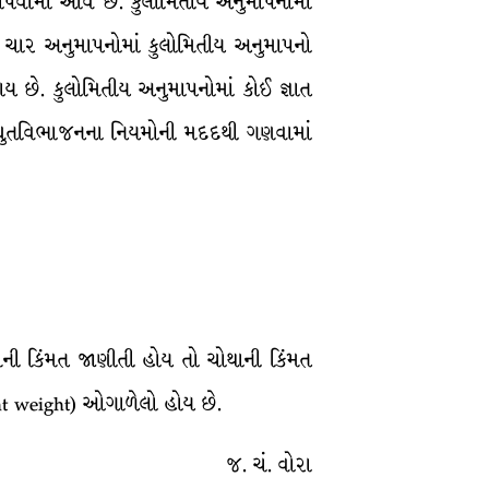
માપવામાં આવે છે. કુલોમિતીય અનુમાપનોમાં
ં ચાર અનુમાપનોમાં કુલોમિતીય અનુમાપનો
ધાય છે. કુલોમિતીય અનુમાપનોમાં કોઈ જ્ઞાત
 વિદ્યુતવિભાજનના નિયમોની મદદથી ગણવામાં
રણની કિંમત જાણીતી હોય તો ચોથાની કિંમત
nt weight) ઓગાળેલો હોય છે.
જ. ચં. વોરા