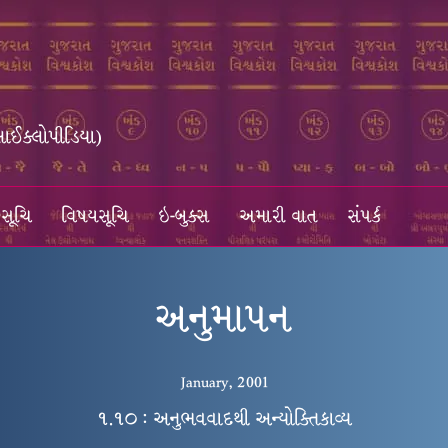
સાઈક્લોપીડિયા)
સૂચિ
વિષયસૂચિ
ઇ-બુક્સ
અમારી વાત
સંપર્ક
અનુમાપન
January, 2001
૧.૧૦ : અનુભવવાદથી અન્યોક્તિકાવ્ય