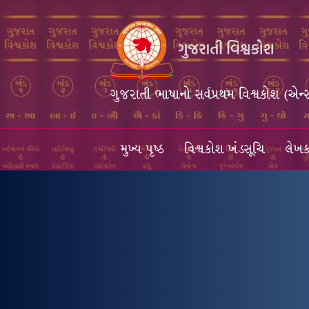
ગુજરાતી ભાષાનો સર્વપ્રથમ વિશ્વકોશ (એન્
મુખ્ય પૃષ્ઠ
વિશ્વકોશ ખંડસૂચિ
લેખક