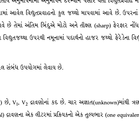
મિતીય અનુમાપનોમાં અનુમાપન દરમ્યાન પસાર થતો વિદ્યુતપ્રવાહ 
માં આવેલ વિદ્યુતપ્રવાહનો કુલ જથ્થો માપવામાં આવે છે. ઉપરના
વે છે તેમાં અંતિમ બિંદુએ મોટો અને તીક્ષ્ણ (sharp) ફેરફાર નોં
યેલ વિદ્યુતજથ્થા ઉપરથી નમૂનામાં પદાર્થનો હાજર જથ્થો ફેરેડેના
ેલ સંબંધ ઉપયોગમાં લેવાય છે.
) છે, V
, V
દ્રાવણોનાં કદ છે. ચાર અજ્ઞાત(unknown)માંથી ત્
1
2
 દ્રાવણના એક લીટરમાં પ્રક્રિયકનો એક તુલ્યભાર (one equivale