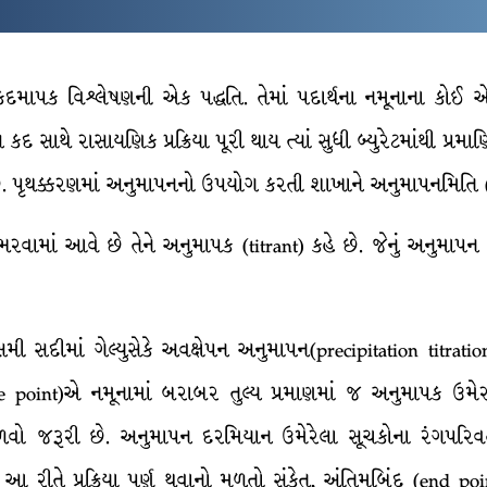
કદમાપક વિશ્લેષણની એક પદ્ધતિ. તેમાં પદાર્થના નમૂનાના કોઈ એ
 સાથે રાસાયણિક પ્રક્રિયા પૂરી થાય ત્યાં સુધી બ્યુરેટમાંથી પ્રમા
 છે. પૃથક્કરણમાં અનુમાપનનો ઉપયોગ કરતી શાખાને અનુમાપનમિતિ (t
ાં ભરવામાં આવે છે તેને અનુમાપક (titrant) કહે છે. જેનું અનુમાપન
ીમાં ગેલ્યુસેકે અવક્ષેપન અનુમાપન(precipitation titration)મ
nce point)એ નમૂનામાં બરાબર તુલ્ય પ્રમાણમાં જ અનુમાપક ઉ
ત મળવો જરૂરી છે. અનુમાપન દરમિયાન ઉમેરેલા સૂચકોના રંગપરિવર
રીતે પ્રક્રિયા પૂર્ણ થવાનો મળતો સંકેત, અંતિમબિંદુ (end point