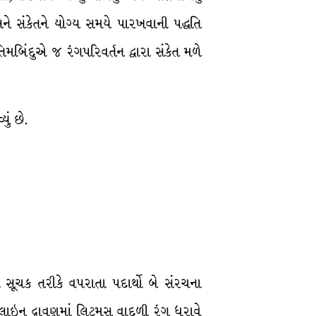
અને સંકેતને યોગ્ય સમયે પારખવાની પદ્ધતિ
િમબિંદુએ જ રંગપરિવર્તન દ્વારા સંકેત મળે
ું છે.
 સૂચક તરીકે વપરાતા પદાર્થો બે સંરચના
્કેલાઇન દ્રાવણમાં લિટમસ વાદળી રંગ ધરાવે