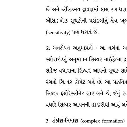
છે અને ઍસિડમય દ્રાવણમાં લાલ રંગ ધરાવે
ઍસિડ-બેઝ સૂચકોની પસંદગીનું ક્ષેત્ર 
(sensitivity) પણ ધરાવે છે.
2. અવક્ષેપન અનુમાપનો : આ વર્ગનાં અનુમ
ક્લોરાઇડનું અનુમાપન સિલ્વર નાઇટ્રેટના 
સહેજ વધારાના સિલ્વર આયનો સૂચક સાથે સ
રંગનો સિલ્વર ક્રોમેટ બને છે. આ પદ્ધ
સિલ્વર ફ્લોરેસ્સીનેટ ક્ષાર બને છે, જે
વધારે સિલ્વર આયનની હાજરીથી આવું બને
3. સંકીર્ણ-નિર્માણ (complex formatio