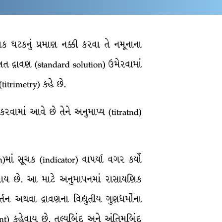
ક ઘટકનું પ્રમાણ નક્કી કરવા તે નમૂનાના
ણિત દ્રાવણ (standard solution) ઉમેરવામાં
itrimetry) કહે છે.
 કરવામાં આવે છે તેને અનુમાપ્ય (titratnd)
ાં સૂચક (indicator) વાપર્યા વગર કર્યો
મેરાય છે. આ માટે અનુમાપનમાં રાસાયણિક
્તન અથવા દ્રાવણના વિદ્યુતીય ગુણધર્મોના
) કહેવાય છે. તુલ્યબિંદુ અને અંતિમબિંદુ