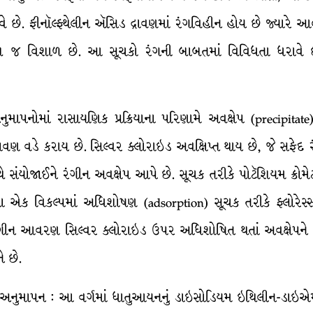
 છે. ફીનૉલ્ફ્થેલીન ઍસિડ દ્રાવણમાં રંગવિહીન હોય છે જ્યારે આલ્
ખૂબ જ વિશાળ છે. આ સૂચકો રંગની બાબતમાં વિવિધતા ધરાવે છે ત
ાપનોમાં રાસાયણિક પ્રક્રિયાના પરિણામે અવક્ષેપ (precipitate) 
દ્રાવણ વડે કરાય છે. સિલ્વર ક્લોરાઇડ અવક્ષિપ્ત થાય છે, જે સફેદ
ંયોજાઈને રંગીન અવક્ષેપ આપે છે. સૂચક તરીકે પોટૅશિયમ ક્રોમ
તિના એક વિકલ્પમાં અધિશોષણ (adsorption) સૂચક તરીકે ફ્લોરેસ
નું રંગીન આવરણ સિલ્વર ક્લોરાઇડ ઉપર અધિશોષિત થતાં અવક્ષેપને
 છે.
n) અનુમાપન : આ વર્ગમાં ધાતુઆયનનું ડાઇસોડિયમ ઇથિલીન-ડાઇએમા