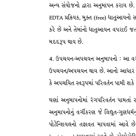
અન્ય સંયોજનો દ્વારા અનુમાપન કરાય છે.
EDTA પ્રક્રિયક, મુક્ત (free) ધાતુઆયનો સાથ
કરે છે અને તેમાંનો ધાતુઆયન વપરાઈ જતાં
મદદરૂપ થાય છે.
4. ઉપચયન-અપચયન અનુમાપનો : આ વર્ગનાં અ
ઉપચયન/અપચયન થાય છે. આનો આધાર અનુમ
કે અપચયિત સ્વરૂપમાં પરિવર્તન પામી શકે છ
ઘણાં અનુમાપનોમાં રંગપરિવર્તન પામતાં સ
અનુમાપનોનું વર્ગીકરણ જે વિદ્યુત-ગુણધર
પોટેન્શિયલનો તફાવત માપવામાં આવે છે.