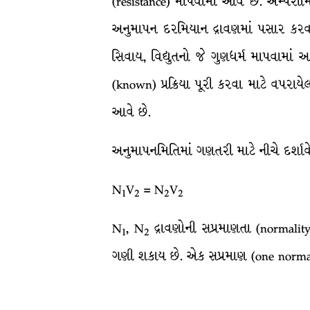
(resistance) માપવામાં આવે છે. એમ્પેરો
અનુમાપન દરમિયાન દ્રાવણમાં પસાર કરવા
સિવાય, વિદ્યુતનો જે ગુણધર્મ માપવામાં આ
(known) પ્રક્રિયા પૂરી કરવા માટે વપરા
આવે છે.
અનુમાપનમિતિમાં ગણતરી માટે નીચે દર્શાવ
N
V
= N
V
1
2
2
2
N
, N
દ્રાવણોની સપ્રમાણતા (normality
1
2
ગણી શકાય છે. એક સપ્રમાણ (one normal)