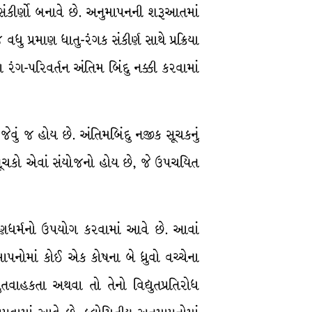
સંકીર્ણો બનાવે છે. અનુમાપનની શરૂઆતમાં
ધુ પ્રમાણ ધાતુ-રંગક સંકીર્ણ સાથે પ્રક્રિયા
રંગ-પરિવર્તન અંતિમ બિંદુ નક્કી કરવામાં
ેવું જ હોય છે. અંતિમબિંદુ નજીક સૂચકનું
ચકો એવાં સંયોજનો હોય છે, જે ઉપચયિત
ત-ગુણધર્મનો ઉપયોગ કરવામાં આવે છે. આવાં
ાપનોમાં કોઈ એક કોષના બે ધ્રુવો વચ્ચેના
તવાહકતા અથવા તો તેનો વિદ્યુતપ્રતિરોધ