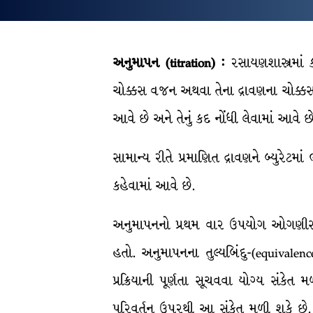
અનુમાપન (titration) :
રસાયણશાસ્ત્રમાં 
ચોક્કસ વજન અથવા તેના દ્રાવણના ચોક્કસ કદ
આવે છે અને તેનું કદ નોંધી લેવામાં આવે
સામાન્ય રીતે પ્રમાણિત દ્રાવણને બ્યુરેટમ
કહેવામાં આવે છે.
અનુમાપનનો પ્રથમ વાર ઉપયોગ ઓગણીસમી સદ
હતો. અનુમાપનના તુલ્યબિંદુ-(equivale
પ્રક્રિયાની પૂર્ણતા સૂચવવા યોગ્ય સંકે
પરિવર્તન ઉપરથી આ સંકેત મળી શકે છે. આ 