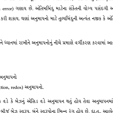
on error) ગણાય છે. અંતિમબિંદુ માટેના સંકેતની યોગ્ય પસંદગી 
 કરી શકાય. ઘણાં અનુમાપનો માટે તુલ્યબિંદુની અત્યંત નજીક કે અંત
 ધ્યાનમાં રાખીને અનુમાપનોનું નીચે પ્રમાણે વર્ગીકરણ કરવામાં આવ્ય
 અનુમાપનો
ion, redox) અનુમાપનો.
વડે કે બેઝનું ઍસિડ વડે અનુમાપન થતું હોય તેવા અનુમાપનમાં
ીજું બેઝ સ્વરૂપ. બંને સ્વરૂપોના ભિન્ન રંગ હોય છે. દા.ત., આલ