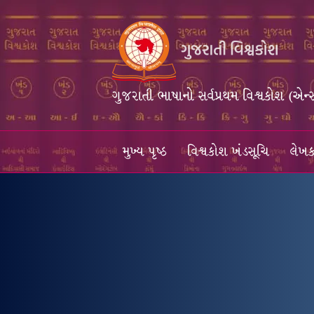
ગુજરાતી ભાષાનો સર્વપ્રથમ વિશ્વકોશ (એન્
મુખ્ય પૃષ્ઠ
વિશ્વકોશ ખંડસૂચિ
લેખક