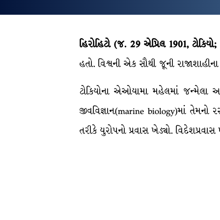
હિરોહિટો (જ. 29 એપ્રિલ 1901, ટોકિયો;
હતો. વિશ્વની એક સૌથી જૂની રાજાશાહીન
ટોકિયોના એઓયામા મહેલમાં જન્મેલા આ શાસક
જીવવિજ્ઞાન(marine biology)માં તેમનો ર
તરીકે યુરોપનો પ્રવાસ ખેડ્યો. વિદેશપ્રવ