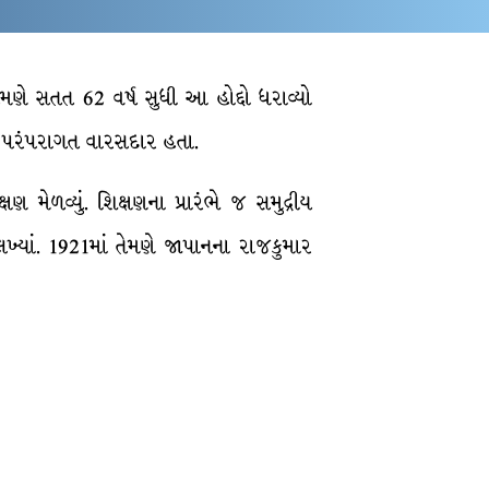
ણે સતત 62 વર્ષ સુધી આ હોદ્દો ધરાવ્યો
ા પરંપરાગત વારસદાર હતા.
 મેળવ્યું. શિક્ષણના પ્રારંભે જ સમુદ્રીય
લખ્યાં. 1921માં તેમણે જાપાનના રાજકુમાર