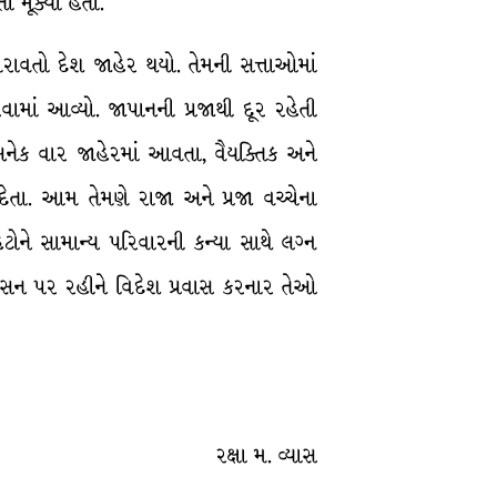
 મૂક્યા હતા.
રાવતો દેશ જાહેર થયો. તેમની સત્તાઓમાં
ામાં આવ્યો. જાપાનની પ્રજાથી દૂર રહેતી
 અનેક વાર જાહેરમાં આવતા, વૈયક્તિક અને
ેતા. આમ તેમણે રાજા અને પ્રજા વચ્ચેના
ોને સામાન્ય પરિવારની કન્યા સાથે લગ્ન
શાસન પર રહીને વિદેશ પ્રવાસ કરનાર તેઓ
રક્ષા મ. વ્યાસ