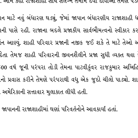
. આમ કહી રાજાશાહી સાથે સંલગ્ન તમામ દૈવી દાવાઓ તેમણે પડતા
ાટે નવું બંધારણ ઘડ્યું, જેમાં જાપાન બંધારણીય રાજાશાહી ધ
ી પાસે રહી. રાજાના બદલે પ્રજાકીય સાર્વભૌમત્વનો સ્વીકાર કરવ
વર્તન આણ્યું. શાહી પરિવાર પ્રજાની નજીક જઈ શકે તે માટે તેઓ
ેતા તેમજ શાહી પરિવારની જીવનશૈલીને પ્રજા સુધી વ્યક્ત થવા દ
00 વર્ષ જૂની પરંપરા તોડી તેમના પાટવીકુંવર રાજકુમાર અખિહિટ
નો પ્રવાસ કરીને તેમણે પરંપરાથી વધુ એક જુદો ચીલો પાડ્યો. 
ે અમેરિકાની સત્તાવાર મુલાકાત લીધી હતી.
જાપાનની રાજાશાહીમાં ઘણાં પરિવર્તનોને આવકાર્યાં હતાં.