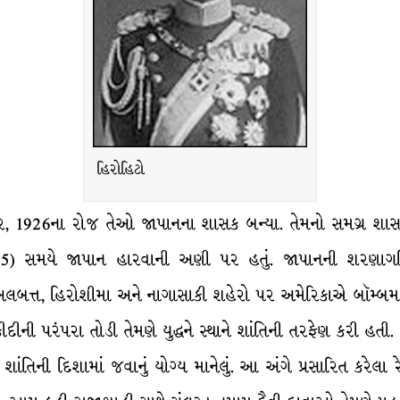
હિરોહિટો
, 1926ના રોજ તેઓ જાપાનના શાસક બન્યા. તેમનો સમગ્ર શાસનક
–1945) સમયે જાપાન હારવાની અણી પર હતું. જાપાનની શરણ
લબત્ત, હિરોશીમા અને નાગાસાકી શહેરો પર અમેરિકાએ બૉમ્બમ
પકીદીની પરંપરા તોડી તેમણે યુદ્ધને સ્થાને શાંતિની તરફેણ કરી હ
ાંતિની દિશામાં જવાનું યોગ્ય માનેલું. આ અંગે પ્રસારિત કરેલા રેડ