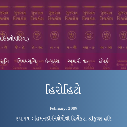
સાઈક્લોપીડિયા)
સૂચિ
વિષયસૂચિ
ઇ-બુક્સ
અમારી વાત
સંપર્ક
હિરોહિટો
February, 2009
૨૫.૧૧ : હિમનદી-નિક્ષેપોથી હિર્લેકર, શ્રીકૃષ્ણ હરિ