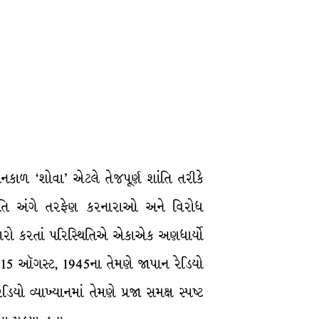
ાળ ‘શોવા’ એટલે તેજપૂર્ણ શાંતિ તરીકે
ાગતિ અંગે તરફેણ કરનારાઓ અને વિરોધ
ારો કરતાં પરિસ્થિતિએ એકાએક અણધાર્યો
તી. 15 ઑગસ્ટ, 1945ના તેમણે જાપાન રેડિયો
િયો વ્યાખ્યાનમાં તેમણે પ્રજા સમક્ષ સ્પષ્ટ