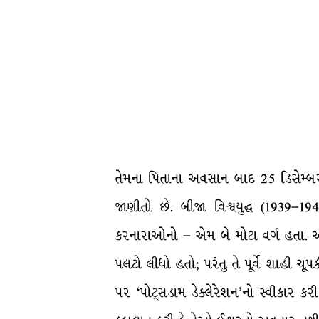
તેમના પિતાના અવસાન બાદ 25 ડિસેમ્બર
જાણીતો છે. બીજા વિશ્વયુદ્ધ (1939
કરનારાઓનો – એમ બે મોટા વર્ગ હતા. અ
પલટો લીધો હતો; પરંતુ તે પૂર્વે શાહી ચૂ
પર ‘પોટ્સડામ ડેક્લેરેશન’નો સ્વીકાર કરી શ