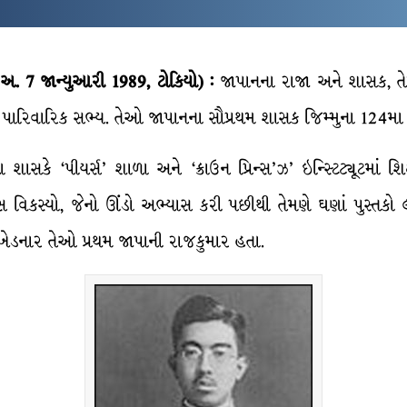
 અ. 7 જાન્યુઆરી 1989, ટોકિયો) :
જાપાનના રાજા અને શાસક, તેમ
ા પારિવારિક સભ્ય. તેઓ જાપાનના સૌપ્રથમ શાસક જિમ્મુના 124મ
ે ‘પીયર્સ’ શાળા અને ‘ક્રાઉન પ્રિન્સ’ઝ’ ઇન્સ્ટિટ્યૂટમાં શિક્ષણ
સ વિકસ્યો, જેનો ઊંડો અભ્યાસ કરી પછીથી તેમણે ઘણાં પુસ્તકો 
ાસ ખેડનાર તેઓ પ્રથમ જાપાની રાજકુમાર હતા.