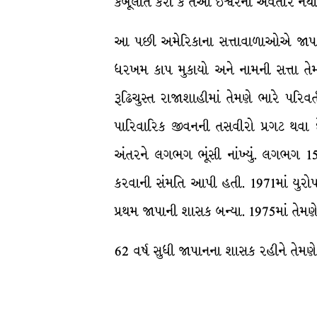
કબૂલાત કરી કે તેઓ ઈશ્વરનો અવતાર નથી
આ પછી અમેરિકાના સત્તાવાળાઓએ જાપાન મ
ધરખમ કાપ મુકાયો અને નામની સત્તા તેમન
રૂઢિચુસ્ત રાજાશાહીમાં તેમણે ભારે પરિ
પારિવારિક જીવનની તસવીરો પ્રગટ થવા દ
અંતરને લગભગ ભૂંસી નાંખ્યું. લગભગ 15
કરવાની સંમતિ આપી હતી. 1971માં યુરોપ
પ્રથમ જાપાની શાસક બન્યા. 1975માં તેમણ
62 વર્ષ સુધી જાપાનના શાસક રહીને તેમણે 