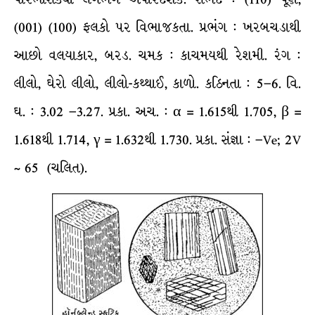
(001) (100) ફલકો પર વિભાજકતા. પ્રભંગ : ખરબચડાથી
આછો વલયાકાર, બરડ. ચમક : કાચમયથી રેશમી. રંગ :
લીલો, ઘેરો લીલો, લીલો-કથ્થાઈ, કાળો. કઠિનતા : 5–6. વિ.
ઘ. : 3.02 –3.27. પ્રકા. અચ. : α = 1.615થી 1.705, β =
1.618થી 1.714, γ = 1.632થી 1.730. પ્રકા. સંજ્ઞા : –Ve; 2V
~ 65 (ચલિત).