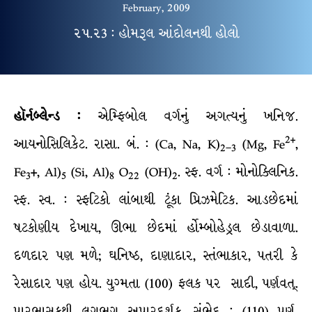
February, 2009
૨૫.૨3 : હોમરૂલ આંદોલનથી હોલો
હૉર્નબ્લેન્ડ :
એમ્ફિબોલ વર્ગનું અગત્યનું ખનિજ.
2
+
આયનોસિલિકેટ. રાસા. બં. : (Ca, Na, K)
(Mg, Fe
,
2–3
Fe
+, Al)
(Si, Al)
O
(OH)
. સ્ફ. વર્ગ : મોનોક્લિનિક.
3
5
8
22
2
સ્ફ. સ્વ. : સ્ફટિકો લાંબાથી ટૂંકા પ્રિઝમેટિક. આડછેદમાં
ષટકોણીય દેખાય, ઊભા છેદમાં ર્હોમ્બોહેડ્રલ છેડાવાળા.
દળદાર પણ મળે; ઘનિષ્ઠ, દાણાદાર, સ્તંભાકાર, પતરી કે
રેસાદાર પણ હોય. યુગ્મતા (100) ફલક પર સાદી, પર્ણવત્.
પારભાસકથી લગભગ અપારદર્શક. સંભેદ : (110) પૂર્ણ,