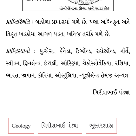
પ્રાપ્તિસ્થિતિ
: બહોળા પ્રમાણમાં મળે છે. ઘણા અગ્નિકૃત અને
વિકૃત ખડકોમાં આગળ પડતા ખનિજ તરીકે મળે છે.
પ્રાપ્તિસ્થાનો
: યુ.એસ., કૅનેડા, ઇંગ્લૅન્ડ, સ્કૉટલૅન્ડ, નૉર્વે,
સ્વીડન, ફિનલૅન્ડ, ઇટાલી, ઑસ્ટ્રિયા, ચેકોસ્લોવેકિયા, રશિયા,
ભારત, જાપાન, કોરિયા, ઑસ્ટ્રેલિયા, ન્યૂઝીલૅન્ડ તેમજ અન્યત્ર.
ગિરીશભાઈ પંડ્યા
Geology
ગિરીશભાઈ પંડ્યા
ભૂસ્તરશાસ્ત્ર