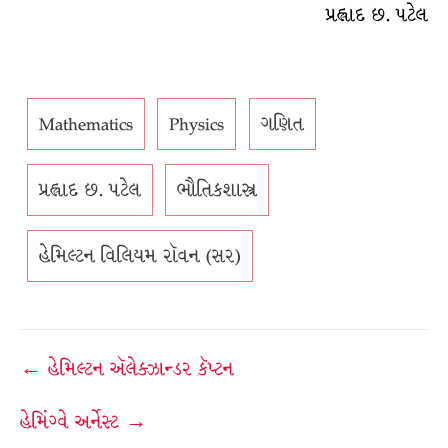
પ્રહ્લાદ છ. પટેલ
Mathematics
Physics
ગણિત
પ્રહ્લાદ છ. પટેલ
ભૌતિકશાસ્ત્ર
હેમિલ્ટન વિલિયમ રૉવન (સર)
Post
← હેમિલ્ટન ઍલેક્ઝાન્ડર કૅપ્ટન
navigation
હેમિંગ્વે અર્નેસ્ટ →