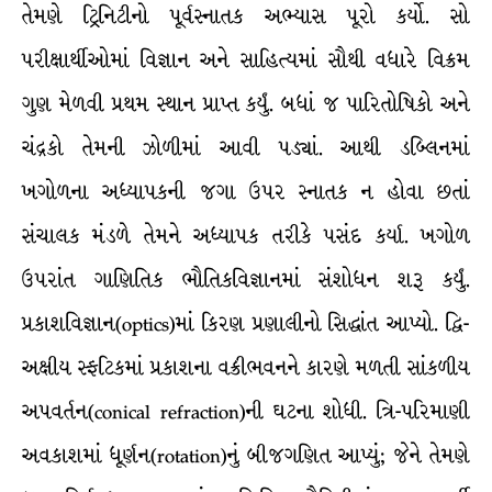
તેમણે ટ્રિનિટીનો પૂર્વસ્નાતક અભ્યાસ પૂરો કર્યો. સો
પરીક્ષાર્થીઓમાં વિજ્ઞાન અને સાહિત્યમાં સૌથી વધારે વિક્રમ
ગુણ મેળવી પ્રથમ સ્થાન પ્રાપ્ત કર્યું. બધાં જ પારિતોષિકો અને
ચંદ્રકો તેમની ઝોળીમાં આવી પડ્યાં. આથી ડબ્લિનમાં
ખગોળના અધ્યાપકની જગા ઉપર સ્નાતક ન હોવા છતાં
સંચાલક મંડળે તેમને અધ્યાપક તરીકે પસંદ કર્યા. ખગોળ
ઉપરાંત ગાણિતિક ભૌતિકવિજ્ઞાનમાં સંશોધન શરૂ કર્યું.
પ્રકાશવિજ્ઞાન(optics)માં કિરણ પ્રણાલીનો સિદ્ધાંત આપ્યો. દ્વિ-
અક્ષીય સ્ફટિકમાં પ્રકાશના વક્રીભવનને કારણે મળતી સાંકળીય
અપવર્તન(conical refraction)ની ઘટના શોધી. ત્રિ-પરિમાણી
અવકાશમાં ધૂર્ણન(rotation)નું બીજગણિત આપ્યું; જેને તેમણે