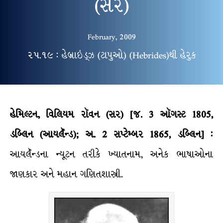
(સર)
February, 2009
૨૫.૧૯ : હેબ્રાઇડ્ઝ (ટાપુઓ) (Hebrides)થી હેરુક
હેમિલ્ટન, વિલિયમ રૉવન (સર) [જ. 3 ઑગસ્ટ 1805,
ડબ્લિન (આયર્લૅન્ડ); અ. 2 સપ્ટેમ્બર 1865, ડબ્લિન] :
આયર્લૅન્ડના ન્યૂટન તરીકે ખ્યાતનામ, અનેક ભાષાઓના
જાણકાર અને મહાન ગણિતશાસ્ત્રી.