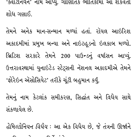
‘ક્વાટનિર્યન’ નામ આપ્યું. ગાણિતિક ભૌતિકીમાં આ શકવર્તી
શોધ ગણાઈ.
તેમને અનેક માન-સન્માન મળ્યાં હતાં. રૉયલ આઇરિશ
અકાદમીમાં પ્રમુખ બન્યા અને નાઇટહૂડનો ઇલકાબ મળ્યો.
બ્રિટિશ સરકારે તેમને 200 પાઉન્ડનું વર્ષાસન આપ્યું.
ઉત્તરાવસ્થામાં યુનાઇટેડ સ્ટેટ્સની નૅશનલ અકાદમીએ તેમને
‘ફોરેઇન ઍસોસિયેટ’ તરીકે ચૂંટી બહુમાન કર્યું.
તેમનું નામ કેટલાંક સમીકરણ, સિદ્ધાંત અને વિધેય સાથે
સંકળાયેલ છે.
હેમિલ્ટોનિયન
વિધેય
: આ એક વિધેય છે, જે તંત્રની ઊર્જાને