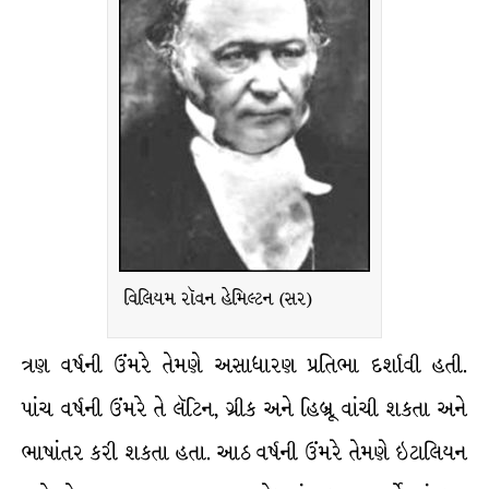
વિલિયમ રૉવન હેમિલ્ટન (સર)
ત્રણ વર્ષની ઉંમરે તેમણે અસાધારણ પ્રતિભા દર્શાવી હતી.
પાંચ વર્ષની ઉંમરે તે લૅટિન, ગ્રીક અને હિબ્રૂ વાંચી શકતા અને
ભાષાંતર કરી શકતા હતા. આઠ વર્ષની ઉંમરે તેમણે ઇટાલિયન