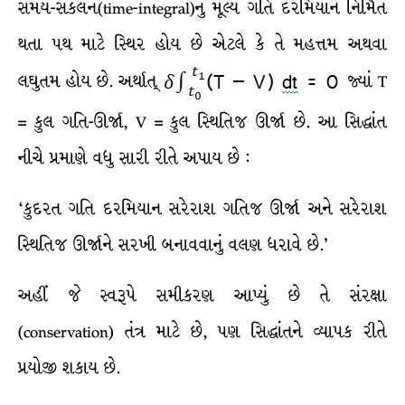
સમય-સંકલન(time-integral)નું મૂલ્ય ગતિ દરમિયાન નિર્મિત
થતા પથ માટે સ્થિર હોય છે એટલે કે તે મહત્તમ અથવા
લઘુતમ હોય છે. અર્થાત્
જ્યાં T
= કુલ ગતિ-ઊર્જા, V = કુલ સ્થિતિજ ઊર્જા છે. આ સિદ્ધાંત
નીચે પ્રમાણે વધુ સારી રીતે અપાય છે :
‘કુદરત ગતિ દરમિયાન સરેરાશ ગતિજ ઊર્જા અને સરેરાશ
સ્થિતિજ ઊર્જાને સરખી બનાવવાનું વલણ ધરાવે છે.’
અહીં જે સ્વરૂપે સમીકરણ આપ્યું છે તે સંરક્ષા
(conservation) તંત્ર માટે છે, પણ સિદ્ધાંતને વ્યાપક રીતે
પ્રયોજી શકાય છે.