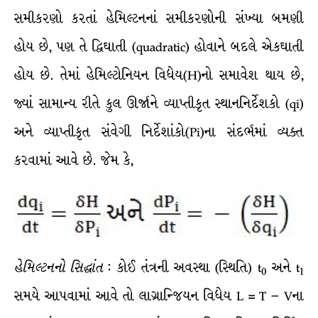
સમીકરણો કરતાં હેમિલ્ટનનાં સમીકરણોની સંખ્યા બમણી
હોય છે, પણ તે દ્વિઘાતી (quadratic) હોવાને બદલે એકઘાતી
હોય છે. તેમાં હેમિલ્ટોનિયન વિધેય(H)નો સમાવેશ થાય છે,
જ્યાં સામાન્ય રીતે કુલ ઊર્જાને વ્યાપ્તીકૃત સ્થાનનિર્દેશકો (qi)
અને વ્યાપ્તીકૃત સંવેગી નિર્દેશાંકો(Pi)ના સંદર્ભમાં વ્યક્ત
કરવામાં આવે છે. જેમ કે,
હેમિલ્ટનનો
સિદ્ધાંત
: કોઈ તંત્રની અવસ્થા (સ્થિતિ) t
અને t
0
1
સમયે આપવામાં આવે તો લાગ્રાન્જિયન વિધેય L = T – Vના