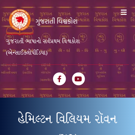
Me
ગુજરાતી ભાષાનો સર્વપ્રથમ વિશ્વકોશ
(એન્સાઈક્લોપીડિયા)
Facebook
Youtube
હેમિલ્ટન વિલિયમ રૉવન