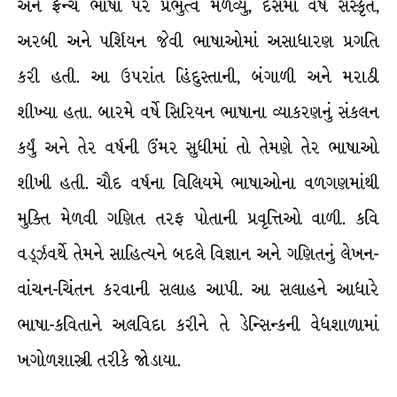
અને ફ્રેન્ચ ભાષા પર પ્રભુત્વ મેળવ્યું, દસમા વર્ષે સંસ્કૃત,
અરબી અને પર્શિયન જેવી ભાષાઓમાં અસાધારણ પ્રગતિ
કરી હતી. આ ઉપરાંત હિંદુસ્તાની, બંગાળી અને મરાઠી
શીખ્યા હતા. બારમે વર્ષે સિરિયન ભાષાના વ્યાકરણનું સંકલન
કર્યું અને તેર વર્ષની ઉંમર સુધીમાં તો તેમણે તેર ભાષાઓ
શીખી હતી. ચૌદ વર્ષના વિલિયમે ભાષાઓના વળગણમાંથી
મુક્તિ મેળવી ગણિત તરફ પોતાની પ્રવૃત્તિઓ વાળી. કવિ
વર્ડ્ઝવર્થે તેમને સાહિત્યને બદલે વિજ્ઞાન અને ગણિતનું લેખન-
વાંચન-ચિંતન કરવાની સલાહ આપી. આ સલાહને આધારે
ભાષા-કવિતાને અલવિદા કરીને તે ડેન્સિન્કની વેધશાળામાં
ખગોળશાસ્ત્રી તરીકે જોડાયા.