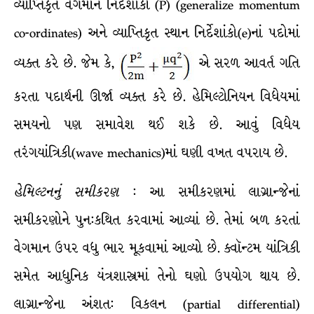
વ્યાપ્તિકૃત વેગમાન નિર્દેશાંકો (P) (generalize momentum
co-ordinates) અને વ્યાપ્તિકૃત સ્થાન નિર્દેશાંકો(e)નાં પદોમાં
વ્યક્ત કરે છે. જેમ કે,
એ સરળ આવર્ત ગતિ
કરતા પદાર્થની ઊર્જા વ્યક્ત કરે છે. હેમિલ્ટોનિયન વિધેયમાં
સમયનો પણ સમાવેશ થઈ શકે છે. આવું વિધેય
તરંગયાંત્રિકી(wave mechanics)માં ઘણી વખત વપરાય છે.
હેમિલ્ટનનું
સમીકરણ
: આ સમીકરણમાં લાગ્રાન્જેનાં
સમીકરણોને પુન:કથિત કરવામાં આવ્યાં છે. તેમાં બળ કરતાં
વેગમાન ઉપર વધુ ભાર મૂકવામાં આવ્યો છે. ક્વૉન્ટમ યાંત્રિકી
સમેત આધુનિક યંત્રશાસ્ત્રમાં તેનો ઘણો ઉપયોગ થાય છે.
લાગ્રાન્જેના અંશત: વિકલન (partial differential)