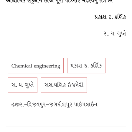
ઔદ્યોગિક સંકુલોને ઊર્જા પૂરી પાડનાર મહત્વનું તંત્ર છે.
પ્રકાશ દ. કર્ણિક
રા. ય. ગુપ્તે
Chemical engineering
પ્રકાશ દ. કર્ણિક
રા. ય. ગુપ્તે
રાસાયણિક ઇજનેરી
હજીરા–વિજયપુર–જગદીશપુર પાઇપલાઇન