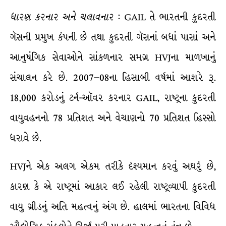
ધારણ
કરનાર
અને
ચલાવનાર
: GAIL તે ભારતની કુદરતી
ગૅસની પ્રમુખ કંપની છે તથા કુદરતી ગૅસનાં બધાં પાસાં અને
આનુષંગિક સેવાઓને સાંકળનાર સમગ્ર HVJના માળખાનું
સંચાલન કરે છે. 2007–08ના હિસાબી વર્ષમાં આશરે રૂ.
18,000 કરોડનું ટર્ન-ઑવર કરનાર GAIL, રાષ્ટ્રના કુદરતી
વાયુવહનનો 78 પ્રતિશત અને વેચાણનો 70 પ્રતિશત હિસ્સો
ધરાવે છે.
HVJને એક અલગ એકમ તરીકે દૃશ્યમાન કરવું અઘરું છે,
કારણ કે એ રાષ્ટ્રમાં આકાર લઈ રહેલી રાષ્ટ્રવ્યાપી કુદરતી
વાયુ ગ્રીડનું અતિ મહત્વનું અંગ છે. હાલમાં ભારતના વિવિધ