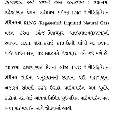
પ્રાપ્યસ્થાન
અને
બજારો
વચ્ચે
અનુસંધાન
: 2004માં
દહેજસ્થિત દેશના સર્વપ્રથમ કાર્યરત LNG રીગૅસિફિકેશન
ટર્મિનલનો RLNG (Regassified Liquified Natural Gas)
વહન કરવા દહેજ–વિજયપુર પાઇપલાઇન(DVPL)ની
સ્થાપના GAIL દ્વારા કરાઈ. 610 કિમી. લાંબી આ DVPL
પાઇપલાઇન HVJ પાઇપલાઇનને વિજયપુર ખાતે જઈ મળે છે.
2007માં હજીરાસ્થિત દેશના બીજા LNG રીગૅસિફિકેશન
ટર્મિનલ સાથેના અનુસંધાનની સ્થાપના થઈ. મહારાષ્ટ્રના
બજારને સાંધતી દહેજ–ઉરાણ પાઇપલાઇન અને પૂર્વીય
કાંઠાનો ગૅસ લઈ આવવા નિર્મિત પૂર્વ-પશ્ચિમ પાઇપલાઇન પણ
HVJ પાઇપલાઇન સાથે જોડવામાં આવી.