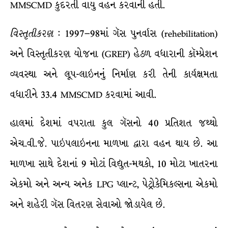
MMSCMD કુદરતી વાયુ વહન કરવાની હતી.
વિસ્તૃતીકરણ
: 1997–98માં ગૅસ પુનર્વાસ (rehebilitation)
અને વિસ્તૃતીકરણ યોજના (GREP) હેઠળ વધારાની કૉમ્પ્રેશન
વ્યવસ્થા અને લૂપ-લાઇનનું નિર્માણ કરી તેની કાર્યક્ષમતા
વધારીને 33.4 MMSCMD કરવામાં આવી.
હાલમાં દેશમાં વપરાતા કુલ ગૅસનો 40 પ્રતિશત જથ્થો
એચ.વી.જે. પાઇપલાઇનના માળખા દ્વારા વહન થાય છે. આ
માળખા સાથે દેશનાં 9 મોટાં વિદ્યુત-મથકો, 10 મોટા ખાતરના
એકમો અને અન્ય અનેક LPG પ્લાન્ટ, પેટ્રોકેમિકલ્સના એકમો
અને શહેરી ગૅસ વિતરણ સેવાઓ જોડાયેલ છે.