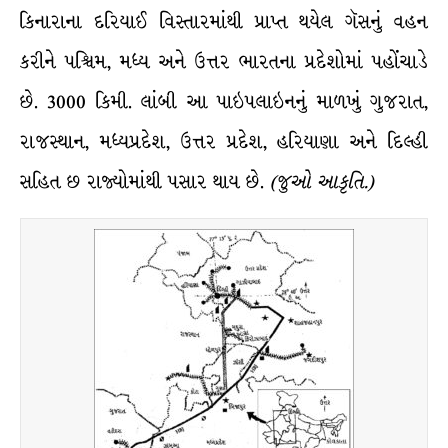
કિનારાના દરિયાઈ વિસ્તારમાંથી પ્રાપ્ત થયેલ ગૅસનું વહન
કરીને પશ્ચિમ, મધ્ય અને ઉત્તર ભારતના પ્રદેશોમાં પહોંચાડે
છે. 3000 કિમી. લાંબી આ પાઇપલાઇનનું માળખું ગુજરાત,
રાજસ્થાન, મધ્યપ્રદેશ, ઉત્તર પ્રદેશ, હરિયાણા અને દિલ્હી
સહિત છ રાજ્યોમાંથી પસાર થાય છે.
(
જુઓ
આકૃતિ
.)