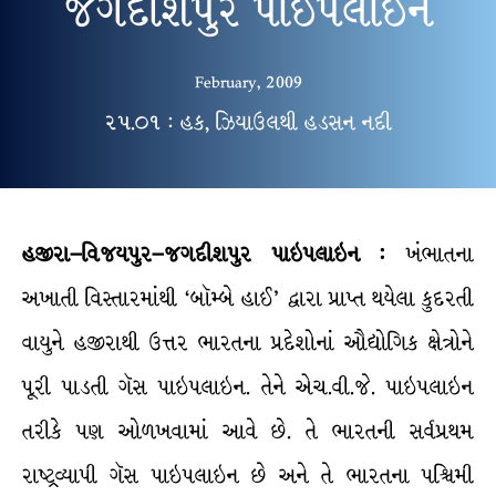
જગદીશપુર પાઇપલાઇન
February, 2009
૨૫.૦૧ : હક, ઝિયાઉલથી હડસન નદી
હજીરા–વિજયપુર–જગદીશપુર પાઇપલાઇન :
ખંભાતના
અખાતી વિસ્તારમાંથી ‘બૉમ્બે હાઈ’ દ્વારા પ્રાપ્ત થયેલા કુદરતી
વાયુને હજીરાથી ઉત્તર ભારતના પ્રદેશોનાં ઔદ્યોગિક ક્ષેત્રોને
પૂરી પાડતી ગૅસ પાઇપલાઇન. તેને એચ.વી.જે. પાઇપલાઇન
તરીકે પણ ઓળખવામાં આવે છે. તે ભારતની સર્વપ્રથમ
રાષ્ટ્રવ્યાપી ગૅસ પાઇપલાઇન છે અને તે ભારતના પશ્ચિમી