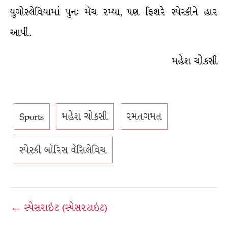
યુગોસ્લેવિયામાં પુન: મૅચ રમ્યા, પણ ફિશરે સ્પેસ્કીને હાર
આપી.
મહેશ ચોકસી
Sports
મહેશ ચોકસી
રમતગમત
સ્પેસ્કી બૉરિસ વૅસિલેવિચ
Post
← સ્પેસરાઇટ (સ્પેસરટાઇટ)