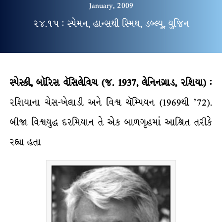
January, 2009
૨૪.૧૫ : સ્પેમન, હાન્સથી સ્મિથ, ડબ્લ્યૂ, યુજિન
સ્પેસ્કી, બૉરિસ વૅસિલેવિચ (જ. 1937, લેનિનગ્રાડ, રશિયા) :
રશિયાના ચેસ-ખેલાડી અને વિશ્વ ચૅમ્પિયન (1969થી ’72).
બીજા વિશ્વયુદ્ધ દરમિયાન તે એક બાળગૃહમાં આશ્રિત તરીકે
રહ્યા હતા