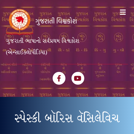
Me
ગુજરાતી ભાષાનો સર્વપ્રથમ વિશ્વકોશ
(એન્સાઈક્લોપીડિયા)
Facebook
Youtube
સ્પેસ્કી બૉરિસ વૅસિલેવિચ