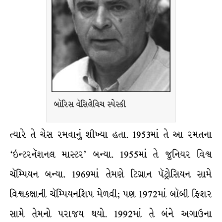
બૉરિસ વૅસિલેવિચ સ્પેસ્કી
ત્યારે તે ચેસ રમવાનું શીખ્યા હતા. 1953માં તે આ રમતના
‘ઇન્ટરનૅશનલ માસ્ટર’ બન્યા. 1955માં તે જુનિયર વિશ્વ
ચૅમ્પિયન બન્યા. 1969માં તેમણે ટિગ્રાન પૅટ્રોસિયન સામે
વિશ્વકક્ષાની ચૅમ્પિયનશિપ મેળવી; પણ 1972માં બૉબી ફિશર
સામે તેમનો પરાજય થયો. 1992માં તે બંને અગાઉના