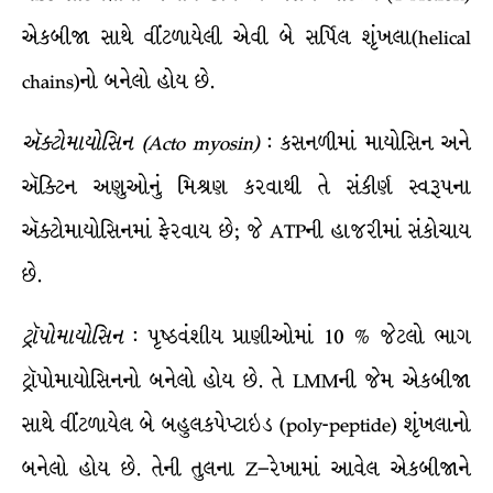
એકબીજા સાથે વીંટળાયેલી એવી બે સર્પિલ શૃંખલા(helical
chains)નો બનેલો હોય છે.
ઍક્ટોમાયોસિન
(Acto myosin)
: કસનળીમાં માયોસિન અને
ઍક્ટિન અણુઓનું મિશ્રણ કરવાથી તે સંકીર્ણ સ્વરૂપના
ઍક્ટોમાયોસિનમાં ફેરવાય છે; જે ATPની હાજરીમાં સંકોચાય
છે.
ટ્રૉપોમાયોસિન
: પૃષ્ઠવંશીય પ્રાણીઓમાં 10 % જેટલો ભાગ
ટ્રૉપોમાયોસિનનો બનેલો હોય છે. તે LMMની જેમ એકબીજા
સાથે વીંટળાયેલ બે બહુલકપેપ્ટાઇડ (poly-peptide) શૃંખલાનો
બનેલો હોય છે. તેની તુલના Z–રેખામાં આવેલ એકબીજાને