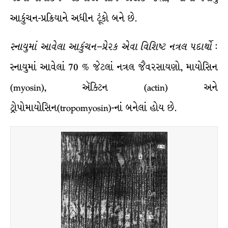
આકુંચન-પ્રક્રિયાને અધીન ટૂંકો બને છે.
સ્નાયુમાં
આવેલા
આકુંચન
–
પ્રેરક
એવા
વિશિષ્ટ
નત્રલ
પદાર્થો
:
સ્નાયુમાં આવેલાં 70 % જેટલાં નત્રલ જૈવરસાયણો, માયોસિન
(myosin), ઍક્ટિન (actin) અને
ટ્રોપોમાયોસિન(tropomyosin)-નાં બનેલાં હોય છે.