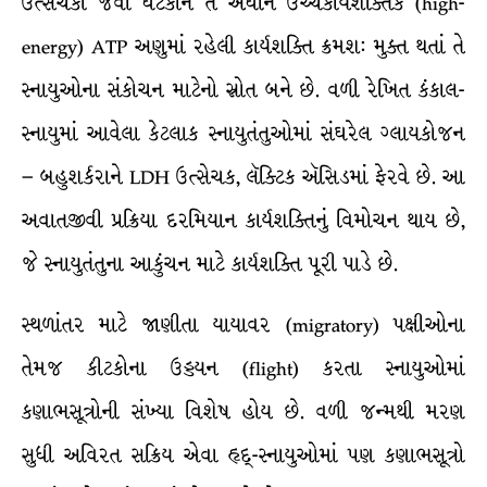
ઉત્સેચકો જેવા ઘટકોને તે અધીન ઉચ્ચકાર્યશક્તિક (high-
energy) ATP અણુમાં રહેલી કાર્યશક્તિ ક્રમશ: મુક્ત થતાં તે
સ્નાયુઓના સંકોચન માટેનો સ્રોત બને છે. વળી રેખિત કંકાલ-
સ્નાયુમાં આવેલા કેટલાક સ્નાયુતંતુઓમાં સંઘરેલ ગ્લાયકોજન
– બહુશર્કરાને LDH ઉત્સેચક, લૅક્ટિક ઍસિડમાં ફેરવે છે. આ
અવાતજીવી પ્રક્રિયા દરમિયાન કાર્યશક્તિનું વિમોચન થાય છે,
જે સ્નાયુતંતુના આકુંચન માટે કાર્યશક્તિ પૂરી પાડે છે.
સ્થળાંતર માટે જાણીતા યાયાવર (migratory) પક્ષીઓના
તેમજ કીટકોના ઉડ્ડયન (flight) કરતા સ્નાયુઓમાં
કણાભસૂત્રોની સંખ્યા વિશેષ હોય છે. વળી જન્મથી મરણ
સુધી અવિરત સક્રિય એવા હૃદ્-સ્નાયુઓમાં પણ કણાભસૂત્રો