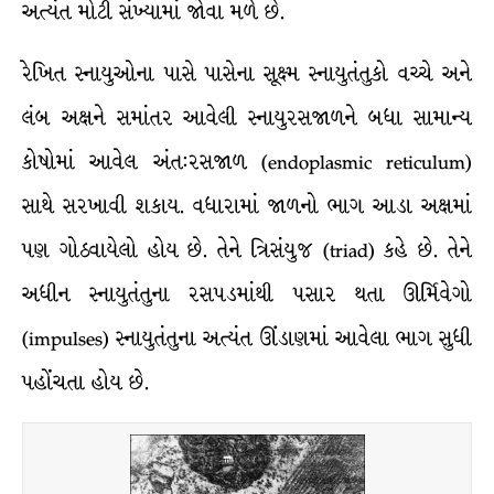
અત્યંત મોટી સંખ્યામાં જોવા મળે છે.
રેખિત સ્નાયુઓના પાસે પાસેના સૂક્ષ્મ સ્નાયુતંતુકો વચ્ચે અને
લંબ અક્ષને સમાંતર આવેલી સ્નાયુરસજાળને બધા સામાન્ય
કોષોમાં આવેલ અંત:રસજાળ (endoplasmic reticulum)
સાથે સરખાવી શકાય. વધારામાં જાળનો ભાગ આડા અક્ષમાં
પણ ગોઠવાયેલો હોય છે. તેને ત્રિસંયુજ (triad) કહે છે. તેને
અધીન સ્નાયુતંતુના રસપડમાંથી પસાર થતા ઊર્મિવેગો
(impulses) સ્નાયુતંતુના અત્યંત ઊંડાણમાં આવેલા ભાગ સુધી
પહોંચતા હોય છે.