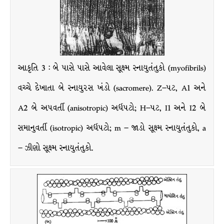
આકૃતિ 3 : બે પાસે પાસે આવેલા સૂક્ષ્મ સ્નાયુતંતુકો (myofibrils)
વચ્ચે દેખાતા બે સ્નાયુરસ ખંડો (sacromere). Z–પટ, A1 અને
A2 બે અપવર્તી (anisotropic) અર્ધપટો; H–પટ, I1 અને I2 બે
સમાનુવર્તી (isotropic) અર્ધપટો; m – જાડો સૂક્ષ્મ સ્નાયુતંતુકો, a
– ઝીણો સૂક્ષ્મ સ્નાયુતંતુકો.