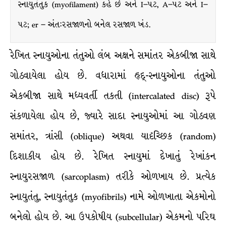
સ્નાયુતંતુક (myofilament) કહે છે અને I–પટ, A–પટ અને I–
પટ; er – અંત:રસજાળનો બનેલ રસજાળ ખંડ.
રેખિત સ્નાયુઓના તંતુઓ લંબ અક્ષને સમાંતર એકબીજા સાથે
ગોઠવાયેલા હોય છે. વધારામાં હૃદ્-સ્નાયુઓના તંતુઓ
એકબીજા સાથે મધ્યવર્તી તકતી (intercalated disc) રૂપે
સંકળાયેલા હોય છે, જ્યારે સાદા સ્નાયુઓમાં આ ગોઠવણ
સમાંતર, ત્રાંસી (oblique) અથવા યાદૃચ્છિક (random)
દિશાકીય હોય છે. રેખિત સ્નાયુમાં દેખાતું રેખાંકન
સ્નાયુરસજાળ (sarcoplasm) તરીકે ઓળખાય છે. પ્રત્યેક
સ્નાયુતંતુ, સ્નાયુતંતુક (myofibrils) નામે ઓળખાતા એકમોનો
બનેલો હોય છે. આ ઉપકોષીય (subcellular) એકમનો પરિઘ