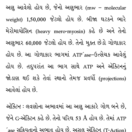
અણુ આવેલો હોય છે, જેનો અણુભાર (mw – molecular
weight) 1,50,000 જેટલો હોય છે. બીજા ઘટકને ભારે
મેરોમાયોસિન (heavy mero-myosin) કહે છે અને તેનો
અણુભાર 60,000 જેટલો હોય છે. તેનો મુક્ત છેડો ગોળાકાર
હોય છે. આ ગોળાકાર ભાગમાં ATP´ase–ઉત્સેચક આવેલું
હોય છે. તદુપરાંત આ ભાગ સાથે ATP અને ઍક્ટિનનું
જોડાણ થઈ શકે તેવાં સ્થાનો તેમજ પ્રવર્ધો (projections)
આવેલાં હોય છે.
ઍક્ટિન
: લવણોના અભાવમાં આ અણુ આકારે ગોળ બને છે,
જેને G-ઍક્ટિન કહે છે. તેનો પરિઘ 53 Å હોય છે. તેમાં ATP
´ase સક્રિયતાનો અભાવ હોય છે. અસલ ઍક્ટિન (T-Action)