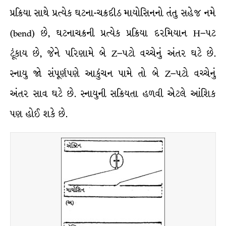
પ્રક્રિયા સાથે પ્રત્યેક ઘટના-ચક્રદીઠ માયોસિનનો તંતુ સહેજ નમે
(bend) છે, ઘટનાચક્રની પ્રત્યેક પ્રક્રિયા દરમિયાન H–પટ
ટૂંકાય છે, જેને પરિણામે બે Z–પટો વચ્ચેનું અંતર ઘટે છે.
સ્નાયુ જો સંપૂર્ણપણે આકુંચન પામે તો બે Z–પટો વચ્ચેનું
અંતર સાવ ઘટે છે. સ્નાયુની સક્રિયતા હળવી એટલે આંશિક
પણ હોઈ શકે છે.