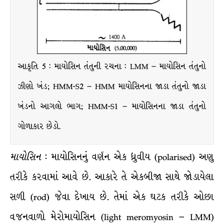
આકૃતિ 5 : માયોસિન તંતુની રચના : LMM – માયોસિન તંતુનો
ઝીણો ખંડ; HMM-S2 – HMM માયોસિનના જાડા તંતુનો જાડા
ખંડનો આગલો ભાગ; HMM-S1 – માયોસિનના જાડા તંતુનો
ગોળાકાર છેડો.
માયોસિન
: માયોસિનનું વર્ણન એક ધ્રુવીય (polarised) અણુ
તરીકે કરવામાં આવે છે. આકારે તે એકબીજા સાથે જોડાયેલા
સળી (rod) જેવા દેખાય છે. તેમાં એક ઘટક તરીકે ઓછા
વજનવાળો મેરોમાયોસિન (light meromyosin – LMM)