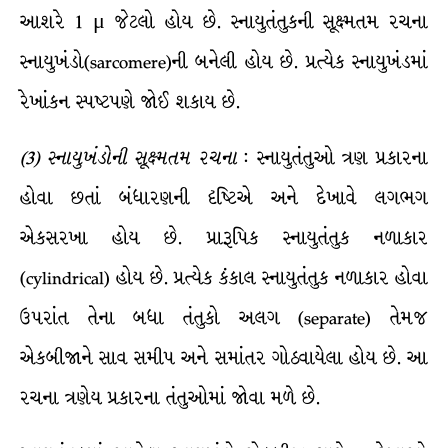
આશરે 1 μ જેટલો હોય છે. સ્નાયુતંતુકની સૂક્ષ્મતમ રચના
સ્નાયુખંડો(sarcomere)ની બનેલી હોય છે. પ્રત્યેક સ્નાયુખંડમાં
રેખાંકન સ્પષ્ટપણે જોઈ શકાય છે.
(
3
)
સ્નાયુખંડોની
સૂક્ષ્મતમ
રચના
: સ્નાયુતંતુઓ ત્રણ પ્રકારના
હોવા છતાં બંધારણની દૃષ્ટિએ અને દેખાવે લગભગ
એકસરખા હોય છે. પ્રારૂપિક સ્નાયુતંતુક નળાકાર
(cylindrical) હોય છે. પ્રત્યેક કંકાલ સ્નાયુતંતુક નળાકાર હોવા
ઉપરાંત તેના બધા તંતુકો અલગ (separate) તેમજ
એકબીજાને સાવ સમીપ અને સમાંતર ગોઠવાયેલા હોય છે. આ
રચના ત્રણેય પ્રકારના તંતુઓમાં જોવા મળે છે.