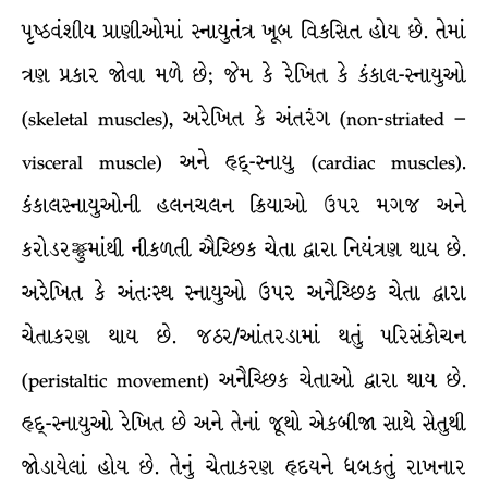
પૃષ્ઠવંશીય પ્રાણીઓમાં સ્નાયુતંત્ર ખૂબ વિકસિત હોય છે. તેમાં
ત્રણ પ્રકાર જોવા મળે છે; જેમ કે રેખિત કે કંકાલ-સ્નાયુઓ
(skeletal muscles), અરેખિત કે અંતરંગ (non-striated –
visceral muscle) અને હૃદ્-સ્નાયુ (cardiac muscles).
કંકાલસ્નાયુઓની હલનચલન ક્રિયાઓ ઉપર મગજ અને
કરોડરજ્જુમાંથી નીકળતી ઐચ્છિક ચેતા દ્વારા નિયંત્રણ થાય છે.
અરેખિત કે અંત:સ્થ સ્નાયુઓ ઉપર અનૈચ્છિક ચેતા દ્વારા
ચેતાકરણ થાય છે. જઠર/આંતરડામાં થતું પરિસંકોચન
(peristaltic movement) અનૈચ્છિક ચેતાઓ દ્વારા થાય છે.
હૃદ્-સ્નાયુઓ રેખિત છે અને તેનાં જૂથો એકબીજા સાથે સેતુથી
જોડાયેલાં હોય છે. તેનું ચેતાકરણ હૃદયને ધબકતું રાખનાર