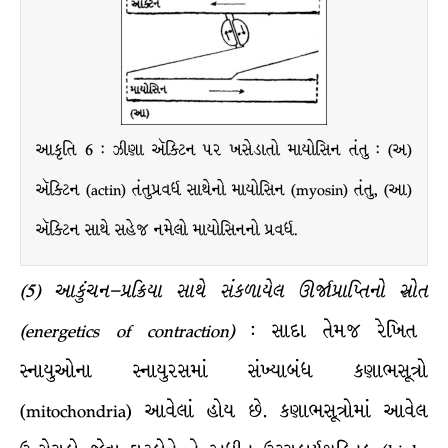
આકૃતિ 6 : ઝીણા ઍક્ટિન પર ખસેડાતો માયોસિન તંતુ : (અ)
ઍક્ટિન (actin) તંતુપ્રવર્ધ સાથેનો માયોસિન (myosin) તંતુ, (આ)
ઍક્ટિન સાથે સહેજ નમેલો માયોસિનનો પ્રવર્ધ.
(
5
)
આકુંચન
–
પ્રક્રિયા
સાથે
સંકળાયેલ
ઊર્જાપ્રાપ્તિનો
સ્રોત
(energetics of contraction)
: સાદા તેમજ રેખિત
સ્નાયુઓના સ્નાયુરસમાં સંખ્યાબંધ કણાભસૂત્રો
(mitochondria) આવેલાં હોય છે. કણાભસૂત્રોમાં આવેલ