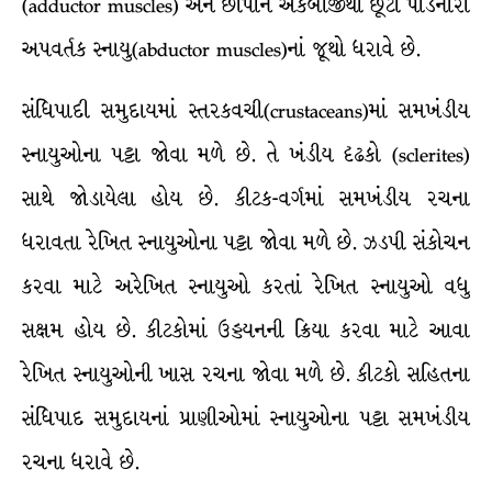
(adductor muscles) અને છીપોને એકબીજીથી છૂટી પાડનારા
અપવર્તક સ્નાયુ(abductor muscles)નાં જૂથો ધરાવે છે.
સંધિપાદી સમુદાયમાં સ્તરકવચી(crustaceans)માં સમખંડીય
સ્નાયુઓના પટ્ટા જોવા મળે છે. તે ખંડીય દૃઢકો (sclerites)
સાથે જોડાયેલા હોય છે. કીટક-વર્ગમાં સમખંડીય રચના
ધરાવતા રેખિત સ્નાયુઓના પટ્ટા જોવા મળે છે. ઝડપી સંકોચન
કરવા માટે અરેખિત સ્નાયુઓ કરતાં રેખિત સ્નાયુઓ વધુ
સક્ષમ હોય છે. કીટકોમાં ઉડ્ડયનની ક્રિયા કરવા માટે આવા
રેખિત સ્નાયુઓની ખાસ રચના જોવા મળે છે. કીટકો સહિતના
સંધિપાદ સમુદાયનાં પ્રાણીઓમાં સ્નાયુઓના પટ્ટા સમખંડીય
રચના ધરાવે છે.