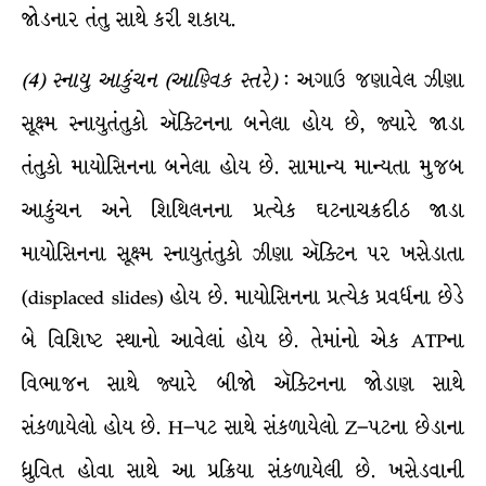
જોડનાર તંતુ સાથે કરી શકાય.
(
4
)
સ્નાયુ
આકુંચન
(
આણ્વિક
સ્તરે
)
: અગાઉ જણાવેલ ઝીણા
સૂક્ષ્મ સ્નાયુતંતુકો ઍક્ટિનના બનેલા હોય છે, જ્યારે જાડા
તંતુકો માયોસિનના બનેલા હોય છે. સામાન્ય માન્યતા મુજબ
આકુંચન અને શિથિલનના પ્રત્યેક ઘટનાચક્રદીઠ જાડા
માયોસિનના સૂક્ષ્મ સ્નાયુતંતુકો ઝીણા ઍક્ટિન પર ખસેડાતા
(displaced slides) હોય છે. માયોસિનના પ્રત્યેક પ્રવર્ધના છેડે
બે વિશિષ્ટ સ્થાનો આવેલાં હોય છે. તેમાંનો એક ATPના
વિભાજન સાથે જ્યારે બીજો ઍક્ટિનના જોડાણ સાથે
સંકળાયેલો હોય છે. H–પટ સાથે સંકળાયેલો Z–પટના છેડાના
ધ્રુવિત હોવા સાથે આ પ્રક્રિયા સંકળાયેલી છે. ખસેડવાની