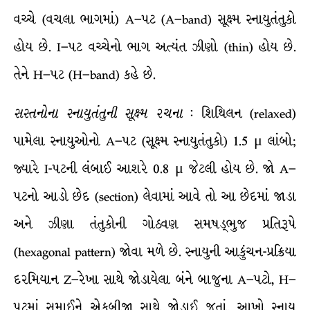
વચ્ચે (વચલા ભાગમાં) A–પટ (A–band) સૂક્ષ્મ સ્નાયુતંતુકો
હોય છે. I–પટ વચ્ચેનો ભાગ અત્યંત ઝીણો (thin) હોય છે.
તેને H–પટ (H–band) કહે છે.
સસ્તનોના
સ્નાયુતંતુની
સૂક્ષ્મ
રચના
: શિથિલન (relaxed)
પામેલા સ્નાયુઓનો A–પટ (સૂક્ષ્મ સ્નાયુતંતુકો) 1.5 μ લાંબો;
જ્યારે I-પટની લંબાઈ આશરે 0.8 μ જેટલી હોય છે. જો A–
પટનો આડો છેદ (section) લેવામાં આવે તો આ છેદમાં જાડા
અને ઝીણા તંતુકોની ગોઠવણ સમષડ્ભુજ પ્રતિરૂપે
(hexagonal pattern) જોવા મળે છે. સ્નાયુની આકુંચન-પ્રક્રિયા
દરમિયાન Z–રેખા સાથે જોડાયેલા બંને બાજુના A–પટો, H–
પટમાં સમાઈને એકબીજા સાથે જોડાઈ જતાં, આખો સ્નાયુ