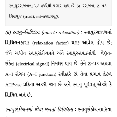
સ્નાયુરસજાળના પડ વચ્ચેથી પસાર થાય છે. St–રસજાળ, Z–પટ,
ત્રિસંયુજ (triad), mi–કણાભસૂત્ર.
(
6
)
સ્નાયુ
–
શિથિલન
(muscle relaxation)
: સ્નાયુરસજાળમાં
શિથિલનકારક (relaxation factor) ઘટક આવેલ હોય છે;
જેને અધીન સ્નાયુસંકોચનને અંતે સ્નાયુરસપડમાંથી વૈદ્યુત-
સંકેત (electrical signal) નિર્માણ થાય છે. તેને Z–પટ અથવા
A–I સંગમ (A–I junction) સ્વીકારે છે. તેના પ્રભાવ હેઠળ
ATP-ase પ્રક્રિયા અટકી જાય છે અને સ્નાયુ પૂર્વવત્ એટલે કે
શિથિલ બને છે.
સ્નાયુસંકોચનમાં
જોવા
મળતી
વિવિધતા
: સ્નાયુસંકોચનપ્રક્રિયા