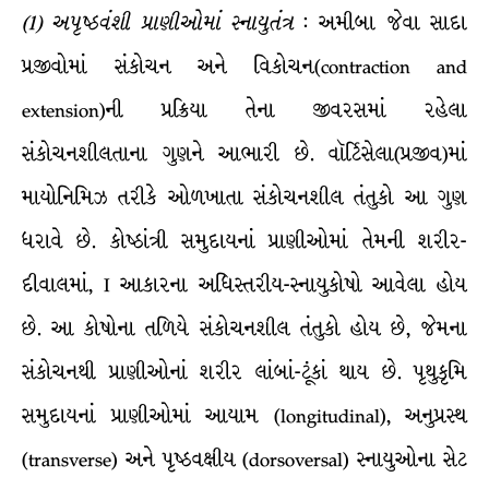
(
1
)
અપૃષ્ઠવંશી
પ્રાણીઓમાં
સ્નાયુતંત્ર
: અમીબા જેવા સાદા
પ્રજીવોમાં સંકોચન અને વિકોચન(contraction and
extension)ની પ્રક્રિયા તેના જીવરસમાં રહેલા
સંકોચનશીલતાના ગુણને આભારી છે. વૉર્ટિસેલા(પ્રજીવ)માં
માયોનિમિઝ તરીકે ઓળખાતા સંકોચનશીલ તંતુકો આ ગુણ
ધરાવે છે. કોષ્ઠાંત્રી સમુદાયનાં પ્રાણીઓમાં તેમની શરીર-
દીવાલમાં, I આકારના અધિસ્તરીય-સ્નાયુકોષો આવેલા હોય
છે. આ કોષોના તળિયે સંકોચનશીલ તંતુકો હોય છે, જેમના
સંકોચનથી પ્રાણીઓનાં શરીર લાંબાં-ટૂંકાં થાય છે. પૃથુકૃમિ
સમુદાયનાં પ્રાણીઓમાં આયામ (longitudinal), અનુપ્રસ્થ
(transverse) અને પૃષ્ઠવક્ષીય (dorsoversal) સ્નાયુઓના સેટ