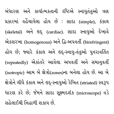
બંધારણ અને કાર્યાત્મકતાની દૃષ્ટિએ સ્નાયુતંતુઓ ત્રણ
પ્રકારમાં વહેંચાયેલા હોય છે : સાદા (simple), કંકાલ
(skeletal) અને હૃદ્ (cardiac). સાદા સ્નાયુઓ દેખાવે
એકસરખા (homogenous) અને દ્વિ-અપવર્તી (birefringent)
હોય છે; જ્યારે કંકાલ અને હૃદ્-સ્નાયુ-તંતુઓ પુનરાવર્તિત
(repeatedly) એકાંતરે આવેલા અપવર્તી અને સમાનુવર્તી
(isotropic) આમ બે ક્ષેત્રો(zones)ના બનેલા હોય છે. આ બે
ક્ષેત્રોને લીધે કંકાલ અને હૃદ્-સ્નાયુઓ રેખિત (striated) સ્વરૂપ
ધારણ કરે છે; જેમને સાદા સૂક્ષ્મદર્શક (microscope) વડે
સહેલાઈથી નિહાળી શકાય છે.