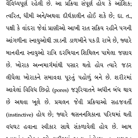
વૈવિધ્યપૂર્ણ રહેલી છે. આ પ્રક્રિયા સંપૂર્ણ હોય કે આંશિક;
ત્વરિત, ધીમી અને/અથવા દીર્ઘકાલીન હોઈ શકે છે; દા. ત.,
પક્ષી કે વાંદરા જેવાં પ્રાણીઓ આખી રાત સક્રિય રહીને પગની
આંગળીના સ્નાયુઓથી ઝાડની ડાળખીને પકડી રાખે છે, જ્યારે
માનવીના સ્નાયુઓ રાત્રિ દરમિયાન શિથિલન પામેલા જણાય
છે. ખોરાક અન્નમાર્ગમાંથી પસાર થતો હોય ત્યારે જઠર
લીધેલા ખોરાકને સમાવવા પૂરતું પહોળું બને છે. શરીરમાં
આવેલાં વિવિધ છિદ્રો (pores) જરૂરિયાતને અધીન બંધ થાય
છે અથવા ખૂલે છે. પ્રચલન જેવી પ્રક્રિયાઓ સહજવર્તી
(instinctive) હોય છે; જ્યારે શ્વસનનલિકાના પરિઘમાં થતી
વધઘટ હવાના સ્વીકાર સાથે સંકળાયેલી હોય છે. આમ