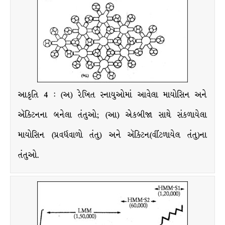
આકૃતિ 4 : (અ) રેખિત સ્નાયુઓમાં આવેલા માયોસિન અને
ઍક્ટિનના બનેલા તંતુઓ; (આ) એકબીજા સાથે સંકળાયેલા
માયોસિન (પ્રવર્ધવાળો તંતુ) અને ઍક્ટિન(વીંટળાયેલ તંતુ)ના
તંતુઓ.