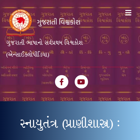
Me
ગુજરાતી ભાષાનો સર્વપ્રથમ વિશ્વકોશ
(એન્સાઈક્લોપીડિયા)
Facebook
Youtube
સ્નાયુતંત્ર (પ્રાણીશાસ્ત્ર) :