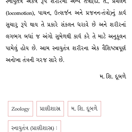
સ્નાયુતંત્ર એકત્ર રૂપે શરીરમાં અન્ય તંત્રો(દા. ત., પ્રચલન
(locomotion), પાચન, ઉત્સર્જન અને પ્રજનન-તંત્રો)નું કાર્ય
સુચારુ રૂપે થાય તે પ્રકારે સંકલન ધરાવે છે અને શરીરનાં
લગભગ બધાં જ અંગો સુમેળથી કાર્ય કરે તે માટે અનુકૂલન
પામેલું હોય છે. આમ સ્નાયુતંત્ર શરીરના એક વૈશિષ્ટ્યપૂર્ણ
અનોખા તંત્રની ગરજ સારે છે.
મ. શિ. દૂબળે
Zoology
પ્રાણીશાસ્ત્ર
મ. શિ. દૂબળે
સ્નાયુતંત્ર (પ્રાણીશાસ્ત્ર) :