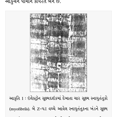
આકુંચન પામીને કાર્યરત બને છે.
આકૃતિ 1 : ઇલેક્ટ્રૉન સૂક્ષ્મદર્શકમાં દેખાતા ચાર સૂક્ષ્મ સ્નાયુતંતુકો
(myofibrils). બે Z–પટ વચ્ચે આવેલ સ્નાયુતંતુકના ખંડને સૂક્ષ્મ