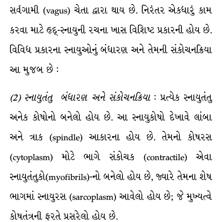
સર્વગામી (vagus) ચેતા દ્વારા થાય છે. નિરંતર એકધારું કામ
કરવા માટે હૃદ્-સ્નાયુની રચના ખાસ વિશિષ્ટ પ્રકારની હોય છે.
વિવિધ પ્રકારના સ્નાયુઓનું બંધારણ અને તેમની સંકોચનક્રિયા
આ મુજબ છે :
(
2
)
સ્નાયુતંતુ
બંધારણ
અને
સંકોચનક્રિયા
: પ્રત્યેક સ્નાયુતંતુ
અનેક કોષોનો બનેલો હોય છે. આ સ્નાયુકોષો દેખાવે લાંબા
અને ત્રાક (spindle) આકારના હોય છે. તેમનો કોષરસ
(cytoplasm) મોટે ભાગે સંકોચક (contractile) એવા
સ્નાયુતંતુકો(myofibrils)-નો બનેલો હોય છે, જ્યારે તેમના શેષ
ભાગમાં સ્નાયુરસ (sarcoplasm) આવેલો હોય છે; જે મુખ્યત્વે
કોષતંત્રની ફરતે પ્રસરેલો હોય છે.