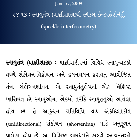
January, 2009
૨૪.૧3 : સ્નાયુતંત્ર (પ્રાણીશાસ્ત્ર)થી સ્પેકલ ઇન્ટરફેરોમેટ્રી
(speckle interferometry)
સ્નાયુતંત્ર (
પ્રાણીશાસ્ત્ર
) :
પ્રાણીશરીરમાં વિવિધ સ્નાયુ-ઘટકો
વચ્ચે સંકોચન-વિકોચન અને હલનચલન કરાવતું આયોજિત
તંત્ર. સંકોચનશીલતા એ સ્નાયુતંતુકોષની એક વિશિષ્ટ
ખાસિયત છે. સ્નાયુઓના એકમો તરીકે સ્નાયુતંતુઓ આવેલા
હોય છે. તે આકુંચન ગતિવિધિ વડે એકદિશાકીય
(unidirectional) સંકોચન (shortening) માટે અનુકૂલન
પામેલા હોય છે. આ વિશિષ્ટ ગુણધર્મને કારણે સ્નાયુતંતુઓ