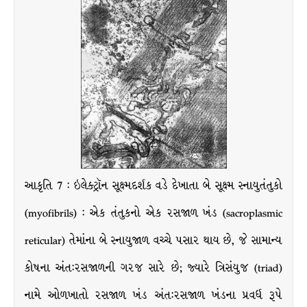
આકૃતિ 7 : ઇલેક્ટ્રૉન સૂક્ષ્મદર્શક વડે દેખાતા બે સૂક્ષ્મ સ્નાયુતંતુકો
(myofibrils) : એક તંતુકનો એક રસજાળ ખંડ (sacroplasmic
reticular) તેમાંના બે સ્નાયુજાળ વચ્ચે પસાર થાય છે, જે સામાન્ય
કોષના અંત:રસજાળની ગરજ સારે છે; જ્યારે ત્રિસંયુજ (triad)
નામે ઓળખાતો રસજાળ ખંડ અંત:રસજાળ ખંડના પ્રવર્ધ રૂપે