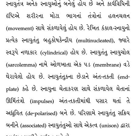
સ્નાયુતંત્ર અનેક સ્નાયુઓનું બનેલું હોય છે અને કાર્યવિધિની
દૃષ્ટિએ શરીરના મોટા ભાગનાં તંત્રોનાં હલનચલન
(movement) સાથે સંકળાયેલું હોય છે. રેખિત કંકાલ-સ્નાયુનો
પ્રત્યેક સ્નાયુતંતુ બહુકોષકેન્દ્રીય (multinucleated), જ્યારે
સ્વરૂપે નળાકાર (cylindrical) હોય છે. સ્નાયુતંતુ સ્નાયુચોલ
(sarcolemma) નામે ઓળખાતા એક પડ (membrane) વડે
ઘેરાયેલો હોય છે. સ્નાયુતંતુકના છેડાને અંત-તકતી (end-
plate) કહે છે. સ્નાયુના ચેતાકરણ સાથે સંકળાયેલ ચેતાનાં
ઊર્મિતંત્રો (impulses) અંત-તકતીમાંથી પસાર થતાં તે
અધ્રુવિત (de-polarised) બને છે. પરિણામે સ્નાયુતંતુ સક્રિય
બનીને (associated) સ્નાયુતંતુઓ સાથે એકત્વ (unison) દ્વારા