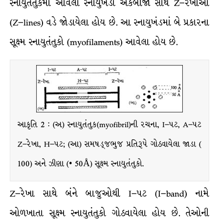
સ્નાયુતંતુકમાં આવેલા સ્નાયુખંડો એકબીજા સાથે Z–રેખાઓ
(Z–lines) વડે જોડાયેલા હોય છે. આ સ્નાયુખંડમાં બે પ્રકારના
સૂક્ષ્મ સ્નાયુતંતુકો (myofilaments) આવેલા હોય છે.
આકૃતિ 2 : (અ) સ્નાયુતંતુક(myofibril)ની રચના, I–પટ, A–પટ
Z–રેખા, H–પટ; (આ) સમષડ્જભુજ પ્રતિરૂપે ગોઠવાયેલા જાડા (
100) અને ઝીણા (• 50Å) સૂક્ષ્મ સ્નાયુતંતુકો.
Z–રેખા સાથે બંને બાજુઓથી I–પટ (I–band) નામે
ઓળખાતા સૂક્ષ્મ સ્નાયુતંતુકો ગોઠવાયેલા હોય છે. તેઓની