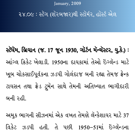
January, 2009
૨૪.૦૯ : સ્ટૅગ (શૅરબજાર)થી સ્ટૉર્મર, હૉર્સ્ટ એલ
સ્ટૅધૅમ, બ્રિયાન (જ. 17 જૂન 1930, ગૉર્ટન મૅન્ચૅસ્ટર, યુ.કે.) :
આંગ્લ ક્રિકેટ ખેલાડી. 1950ના દાયકામાં તેઓ ઇંગ્લૅન્ડ માટે
ખૂબ ચોકસાઈપૂર્વકના ઝડપી ગોલંદાજ બની રહ્યા તેમજ ફ્રેન્ક
ટાયસન તથા ફ્રેડ ટ્રુમૅન સાથે તેમની અતિખ્યાત ભાગીદારી
બની રહી.
અમુક ભાગની સીઝનમાં એક વખત તેમણે લૅન્કેશાયર માટે 37
વિકેટ ઝડપી હતી. તે પછી 1950–51માં ઇંગ્લૅન્ડના