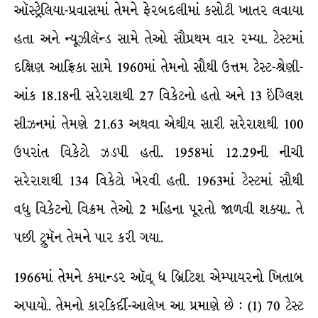
ઑસ્ટ્રેલિયા-પ્રવાસમાં તેમને ફેરબદલીમાં કસોટી ખાતર લવાયા
હતા અને ન્યૂઝીલૅન્ડ સામે તેઓ સૌપ્રથમ વાર રમ્યા. ટેસ્ટમાં
દક્ષિણ આફ્રિકા સામે 1960માં તેમનો સૌથી ઉત્તમ ટેસ્ટ-શ્રેણી-
આંક 18.18ની સરેરાશથી 27 વિકેટનો હતો અને 13 ઇંગ્લિશ
સીઝનમાં તેમણે 21.63 અથવા એથીય સારી સરેરાશથી 100
ઉપરાંત વિકેટો ઝડપી હતી. 1958માં 12.29ની નીચી
સરેરાશથી 134 વિકેટો ખેરવી હતી. 1963માં ટેસ્ટમાં સૌથી
વધુ વિકેટનો વિક્રમ તેઓ 2 મહિના પૂરતો જાળવી શક્યા. તે
પછી ટ્રુમૅન તેમને પાર કરી ગયા.
1966માં તેમને કમાન્ડર ઑવ્ ધ બ્રિટિશ એમ્પાયરનો ખિતાબ
અપાયો. તેમનો કારકિર્દી-આલેખ આ પ્રમાણે છે : (1) 70 ટેસ્ટ