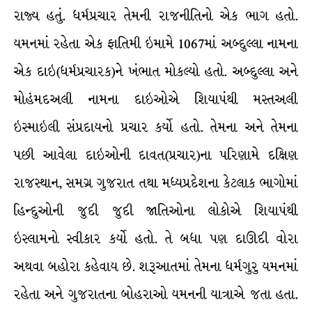
રાજ્ય હતું. ધર્મપ્રચાર તેમની રાજનીતિનો એક ભાગ હતો.
યમનમાં રહેતા એક ફાતિમી ઇમામે 1067માં અબ્દુલ્લા નામના
એક દાઇ(ધર્મપ્રચારક)ને ખંભાત મોકલ્યો હતો. અબ્દુલ્લા અને
મોહંમદઅલી નામના દાઇઓએ શિયાપંથી મસ્તઅલી
ઇસ્માઇલી સંપ્રદાયનો પ્રચાર કર્યો હતો. તેમના અને તેમના
પછી આવેલા દાઇઓની દાવત(પ્રચાર)ના પરિણામે દક્ષિણ
રાજસ્થાન, સમગ્ર ગુજરાત તથા મધ્યપ્રદેશના કેટલાક ભાગોમાં
હિન્દુઓની જુદી જુદી જાતિઓના લોકોએ શિયાપંથી
ઇસ્લામનો સ્વીકાર કર્યો હતો. તે બધા પણ દાઊદી વોરા
અથવા બહોરા કહેવાય છે. શરૂઆતમાં તેમના ધર્મગુરુ યમનમાં
રહેતા અને ગુજરાતના બોહરાઓ યમનની યાત્રાએ જતા હતા.