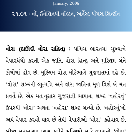
January, 2006
૨૧.૦૧ : વૉ, ઈવેલિનથી વૉલ્ટન, અર્નેસ્ટ થૉમસ સિન્ટૉન
વોરા (દાઊદી વોરા સહિત) :
પશ્ચિમ ભારતમાં મુખ્યત્વે
વેપારધંધો કરતી એક જાતિ. વોરા હિન્દુ અને મુસ્લિમ બંને
કોમોમાં હોય છે. મુસ્લિમ વોરા મોટેભાગે ગુજરાતમાં રહે છે.
‘વોરા’ શબ્દની વ્યુત્પત્તિ અને વોરા જાતિના મૂળ વિશે બે મત
પ્રવર્તે છે. એક મતાનુસાર ગુજરાતી ભાષાના શબ્દ ‘વહોરવું’
ઉપરથી ‘વોરા’ અથવા ‘વહોરા’ શબ્દ બન્યો છે. ‘વહોરવું’નો
અર્થ વેપાર કરવો થાય છે તેથી વેપારીઓ ‘વોરા’ કહેવાય છે.
બીજા મતાનુસાર ખાસ કરીને મુસ્લિમો માટે વપરાતો ‘વોરા’