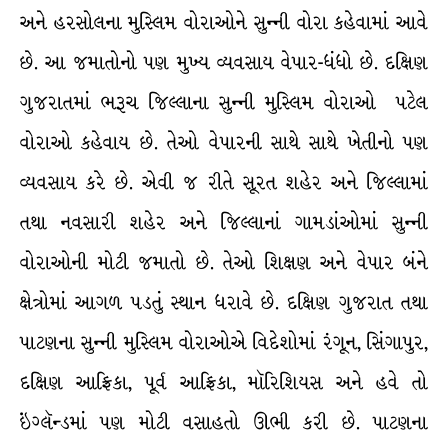
અને હરસોલના મુસ્લિમ વોરાઓને સુન્ની વોરા કહેવામાં આવે
છે. આ જમાતોનો પણ મુખ્ય વ્યવસાય વેપાર-ધંધો છે. દક્ષિણ
ગુજરાતમાં ભરૂચ જિલ્લાના સુન્ની મુસ્લિમ વોરાઓ પટેલ
વોરાઓ કહેવાય છે. તેઓ વેપારની સાથે સાથે ખેતીનો પણ
વ્યવસાય કરે છે. એવી જ રીતે સૂરત શહેર અને જિલ્લામાં
તથા નવસારી શહેર અને જિલ્લાનાં ગામડાંઓમાં સુન્ની
વોરાઓની મોટી જમાતો છે. તેઓ શિક્ષણ અને વેપાર બંને
ક્ષેત્રોમાં આગળ પડતું સ્થાન ધરાવે છે. દક્ષિણ ગુજરાત તથા
પાટણના સુન્ની મુસ્લિમ વોરાઓએ વિદેશોમાં રંગૂન, સિંગાપુર,
દક્ષિણ આફ્રિકા, પૂર્વ આફ્રિકા, મૉરિશિયસ અને હવે તો
ઇંગ્લૅન્ડમાં પણ મોટી વસાહતો ઊભી કરી છે. પાટણના