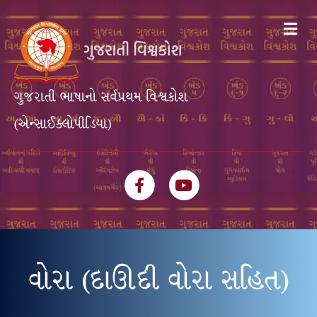
Me
ગુજરાતી ભાષાનો સર્વપ્રથમ વિશ્વકોશ
(એન્સાઈક્લોપીડિયા)
Facebook
Youtube
વોરા (દાઊદી વોરા સહિત)