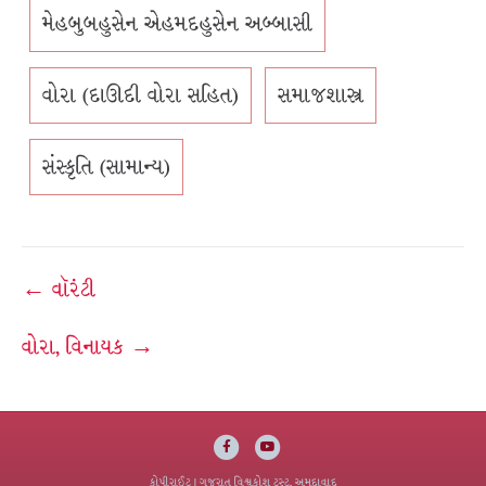
મેહબુબહુસેન એહમદહુસેન અબ્બાસી
વોરા (દાઊદી વોરા સહિત)
સમાજશાસ્ત્ર
સંસ્કૃતિ (સામાન્ય)
Post
← વૉરંટી
navigation
વોરા, વિનાયક →
Facebook
Youtube
કોપીરાઈટ
| ગુજરાત વિશ્વકોશ ટ્રસ્ટ, અમદાવાદ