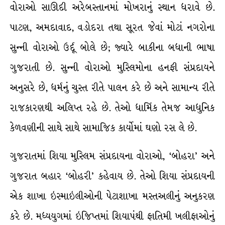
વોરાઓ સાઊદી અરેબસ્તાનમાં મોખરાનું સ્થાન ધરાવે છે.
પાટણ, અમદાવાદ, વડોદરા તથા સૂરત જેવાં મોટાં નગરોના
સુન્ની વોરાઓ ઉર્દૂ બોલે છે; જ્યારે બાકીના બધાની ભાષા
ગુજરાતી છે. સુન્ની વોરાઓ મુસ્લિમોના હનફી સંપ્રદાયને
અનુસરે છે, ધર્મનું ચુસ્ત રીતે પાલન કરે છે અને સામાન્ય રીતે
રાજકારણથી અલિપ્ત રહે છે. તેઓ ધાર્મિક તેમજ આધુનિક
કેળવણીની સાથે સાથે સામાજિક કાર્યોમાં ઘણો રસ લે છે.
ગુજરાતમાં શિયા મુસ્લિમ સંપ્રદાયના વોરાઓ, ‘બોહરા’ અને
ગુજરાત બહાર ‘બોહરી’ કહેવાય છે. તેઓ શિયા સંપ્રદાયની
એક શાખા ઇસ્માઇલીઓની પેટાશાખા મસ્તઅલીનું અનુકરણ
કરે છે. મધ્યયુગમાં ઇજિપ્તમાં શિયાપંથી ફાતિમી ખલીફાઓનું