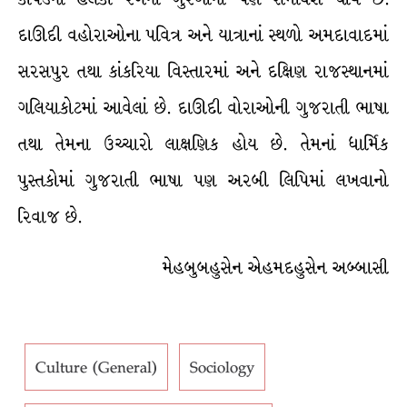
દાઊદી વહોરાઓના પવિત્ર અને યાત્રાનાં સ્થળો અમદાવાદમાં
સરસપુર તથા કાંકરિયા વિસ્તારમાં અને દક્ષિણ રાજસ્થાનમાં
ગલિયાકોટમાં આવેલાં છે. દાઊદી વોરાઓની ગુજરાતી ભાષા
તથા તેમના ઉચ્ચારો લાક્ષણિક હોય છે. તેમનાં ધાર્મિક
પુસ્તકોમાં ગુજરાતી ભાષા પણ અરબી લિપિમાં લખવાનો
રિવાજ છે.
મેહબુબહુસેન એહમદહુસેન અબ્બાસી
Culture (General)
Sociology