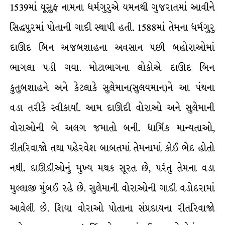
1539માં યૂસુફ નામના ધર્મગુરુએ યમનથી ગુજરાતમાં આવીને
સિદ્ધપુરમાં પોતાની ગાદી સ્થાપી હતી. 1588માં તેમના ધર્મગુરુ
દાઊદ બિન અજબશાહના અવસાન પછી બહોરાઓમાં
ભાગલા પડી ગયા. મોટાભાગના લોકોએ દાઊદ બિન
કુતુબશાહને અને કેટલાકે સુલેમાન(સુલયમાન)ને આ પંથના
વડા તરીકે સ્વીકાર્યાં. આમ દાઊદી વોરાઓ અને સુલેમાની
વોરાઓની બે અલગ જમાતો બની. ધાર્મિક માન્યતાઓ,
રીતરિવાજો તથા પહેરવેશ બાબતમાં તેમનામાં કોઈ ભેદ હોતો
નથી. દાઊદીઓનું મુખ્ય મથક સૂરત છે, પરંતુ તેમના વડા
મુલ્લાજી મુંબઈ રહે છે. સુલેમાની વોરાઓની ગાદી વડોદરામાં
આવેલી છે. શિયા વોરાઓ પોતાના સંપ્રદાયના રીતરિવાજો