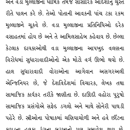
અને વડા મુલ્લાજીના ધાર્મિક તેમજ સાંસારિક આદેશોનું ચુસ્ત
રીતે પાલન કરે છે. તેઓ પોતાની આવકની પાંચ ટકા રકમ
મુલ્લાજીને ચૂકવે છે. વડા મુલ્લાજીના પ્રતિનિધિઓ દરેક
વસાહતમાં હોય છે અને તે આમિલસાહેબ કહેવાય છે. છેલ્લા
કેટલાક દાયકાઓથી વડા મુલ્લાજીના આપખુદ વલણના
વિરોધમાં સુધારાવાદીઓનો એક મોટો વર્ગ ઊભો થયો છે.
હાલ સુધારાવાદી વોરાઓના આગેવાન અસગરઅલી
એન્જિનિયર છે, જે દેશવિદેશમાં વિચારક, લેખક તથા
સામાજિક કાર્યકર તરીકે જાણીતા છે. દાઊદી વહોરા પુરુષો
સામાજિક પ્રસંગોએ સફેદ ડગલો અને માથે સોનેરી પાઘડી
પહેરે છે. સ્ત્રીઓના પોષાકમાં ચણિયાચોળી અને હવે છીંટના
કાપડના હલકા રંગના બુરખાનો પણ સમાવેશ થાય છે.