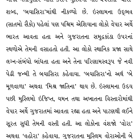
શબ્દ, ‘બયાસિરા’માંથી નીકળ્યો છે. ઇસ્લામના ઉદ્ભવ
(સાતમો સૈકો) પહેલાં પણ પશ્ચિમ એશિયાના લોકો વેપાર અર્થે
ભારત આવતા હતા અને ગુજરાતના સમુદ્રકાંઠા ઉપરનાં
સ્થળોએ તેમની વસાહતો હતી. આ લોકો સ્થાનિક પ્રજા સાથે
લગ્ન-સંબંધો બાંધતા હતા અને તેના પરિણામસ્વરૂપ જે નવી
પેઢી જન્મી તે બયાસિરા કહેવાયા. ‘બયાસિરા’નો અર્થ ‘બે
મૂળવાળા’ અથવા ‘મિશ્ર જાતિના’ થાય છે. ઇસ્લામના ઉદય
પછી મુસ્લિમો ઇજિપ્ત, યમન તથા અખાતના વિસ્તારોમાંથી
વેપાર અર્થે ગુજરાતમાં આવતા રહ્યા હતા અને પાટણથી લઈને
સૂરત સુધી તેમની વસ્તી હતી. આ લોકોના વંશજો ‘વોરા’
અથવા ‘વહોરા’ કહેવાયા. ગુજરાતના મુસ્લિમ વોરાઓની બે